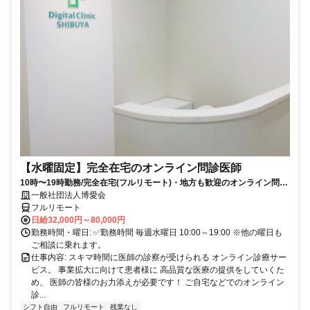
【水曜固定】完全在宅のオンライン問診医師
10時〜19時勤務/完全在宅(フルリモート)・地方も歓迎のオンライン問診
業務
一般社団法人博愛会
フルリモート
日給32,000円～80,000円
勤務時間・曜日: ✅勤務時間 毎週水曜日 10:00～19:00 ※他の曜日も
ご相談に乗れます。
仕事内容: スキマ時間に医師の診察が受けられる オンライン診療サー
ビス。 事業拡大に向けて患者様に 高品質な医療の提供をしていくた
め、 医師の皆様のお力添えが必要です！ ご自宅などでのオンライン
診...
シフト自由
フルリモート
残業なし