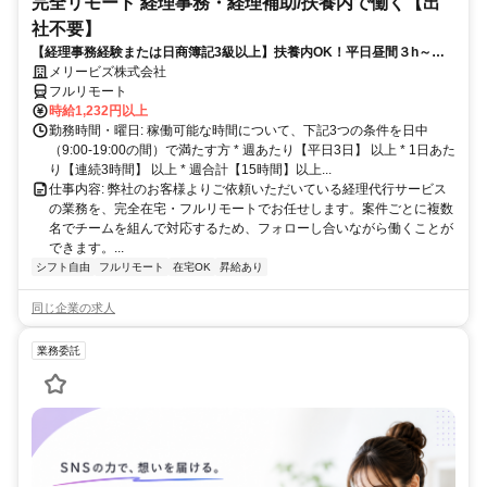
完全リモート 経理事務・経理補助/扶養内で働く【出
社不要】
【経理事務経験または日商簿記3級以上】扶養内OK！平日昼間３h～。
完全在宅で育児・介護中の方も大歓迎♪
メリービズ株式会社
フルリモート
時給1,232円以上
勤務時間・曜日: 稼働可能な時間について、下記3つの条件を日中
（9:00-19:00の間）で満たす方 * 週あたり【平日3日】 以上 * 1日あた
り【連続3時間】 以上 * 週合計【15時間】以上...
仕事内容: 弊社のお客様よりご依頼いただいている経理代行サービス
の業務を、完全在宅・フルリモートでお任せします。案件ごとに複数
名でチームを組んで対応するため、フォローし合いながら働くことが
できます。...
シフト自由
フルリモート
在宅OK
昇給あり
同じ企業の求人
業務委託