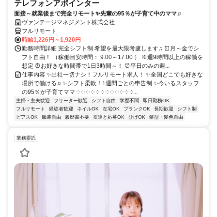
テレフォンアポインター
面接～就業後まで完全リモート✨先輩の95％が子育て中のママ♫
ヴァンテージマネジメント株式会社
フルリモート
時給1,226円～1,920円
勤務時間詳細 完全シフト制 希望を最大限考慮します♫ ⏰月～金でシ
フト自由！ （稼働目安時間： 9:00～17:00 ） ※週9時間以上の稼働を
想定 ⏰お好きな時間帯で1日3時間～！ ⏰平日のみの週...
仕事内容 ✨出社一切ナシ！フルリモート求人！ ✨全国どこでも好きな
場所で働ける♫ ✨シフト柔軟！1週間ごとの申告制 ✨今いるスタッフ
の95％が子育てママ ༶ ༶ ༶ ༶ ༶ ༶ ༶ ༶ ༶ ༶ ༶ ༶...
主婦・主夫歓迎
フリーター歓迎
シフト自由
学歴不問
即日勤務OK
フルリモート
経験者歓迎
ネイルOK
在宅OK
ブランクOK
長期歓迎
シフト制
ピアスOK
服装自由
履歴書不要
友達と応募OK
ひげOK
髪型・髪色自由
業務委託