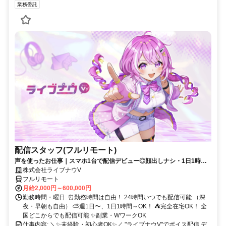
業務委託
配信スタッフ(フルリモート)
声を使ったお仕事｜スマホ1台で配信デビュー◎顔出しナシ・1日1時間
～OK♪
株式会社ライブナウV
フルリモート
月給2,000円～600,000円
勤務時間・曜日: ⏰勤務時間は自由！ 24時間いつでも配信可能 （深
夜・早朝も自由） ⛅週1日〜、1日1時間～OK！ ⛺完全在宅OK！ 全
国どこからでも配信可能 ✨副業・WワークOK
仕事内容: ＼✨未経験・初心者OK✨／ "ライブナウV"でボイス配信 デ