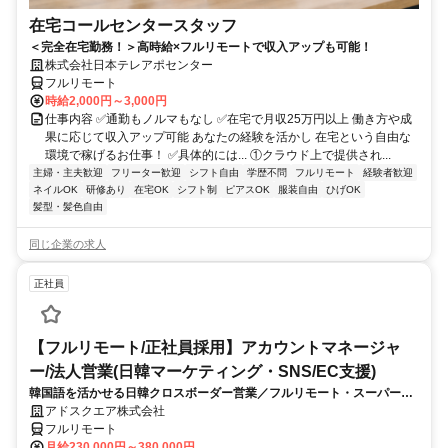
在宅コールセンタースタッフ
＜完全在宅勤務！＞高時給×フルリモートで収入アップも可能！
株式会社日本テレアポセンター
フルリモート
時給2,000円～3,000円
仕事内容 ✅通勤もノルマもなし ✅在宅で月収25万円以上 働き方や成
果に応じて収入アップ可能 あなたの経験を活かし 在宅という自由な
環境で稼げるお仕事！ ✅具体的には... ①クラウド上で提供され...
主婦・主夫歓迎
フリーター歓迎
シフト自由
学歴不問
フルリモート
経験者歓迎
ネイルOK
研修あり
在宅OK
シフト制
ピアスOK
服装自由
ひげOK
髪型・髪色自由
同じ企業の求人
正社員
【フルリモート/正社員採用】アカウントマネージャ
ー/法人営業(日韓マーケティング・SNS/EC支援)
韓国語を活かせる日韓クロスボーダー営業／フルリモート・スーパーフ
レックス
アドスクエア株式会社
フルリモート
月給230,000円～380,000円