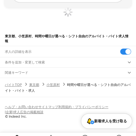
東京都、小笠原村、時間や曜日が選べる・シフト自由のアルバイト・バイト求人情
報
求人の詳細を表示
条件を追加・変更して検索
市区町村を追加・変更
関連キーワード
東京都 時間や曜日が選べる・シフト自由 自由
東京都
駅を追加・変更
バイトTOP
東京都
小笠原村
時間や曜日が選べる・シフト自由のアルバ
東京都 時間や曜日が選べる・シフト自由 仕分け
東京都
すべて
イト・バイト・求人
東京都 時間や曜日が選べる・シフト自由 横乗り
東京23区
すべて
職種を追加・変更
JR東海道本線(東京～熱海)
東京都 時間や曜日が選べる・シフト自由 リモート
千代田区
中央区
港区
新宿区
文京区
台東区
墨田区
江東区
品川区
目黒区
大田区
東京駅
新橋駅
品川駅
東京都 時間や曜日が選べる・シフト自由 ファミマ
飲食・フードサービス
世田谷区
渋谷区
中野区
杉並区
豊島区
北区
荒川区
板橋区
練馬区
足立区
葛飾区
特徴を追加・変更
飲食・フードサービス
江戸川区
すべて
ヘルプ・お問い合わせ
サイトマップ
利用規約・プライバシーポリシー
JR山手線
ホールスタッフ
キッチンスタッフ
皿洗い・洗い場
精肉・鮮魚加工
給食調理
人気
[企業]求人広告の掲載相談
大崎駅
五反田駅
目黒駅
恵比寿駅
渋谷駅
原宿駅
代々木駅
新宿駅
新大久保駅
八王子市
立川市
武蔵野市
三鷹市
青梅市
府中市
昭島市
調布市
町田市
小金井市
雇用形態を追加・変更
パン屋（ベーカリー）
フードカウンター販売員
バー（BAR）・バーテンダー
日払いOK
高校生歓迎
学生歓迎
深夜の仕事
髪型・髪色自由
ひげOK
ネイルOK
高田馬場駅
目白駅
池袋駅
大塚駅
巣鴨駅
駒込駅
田端駅
西日暮里駅
日暮里駅
鶯谷駅
小平市
日野市
東村山市
国分寺市
国立市
福生市
狛江市
東大和市
清瀬市
飲食店補助（開店・閉店準備）
飲食店（店長・マネージャー）
新着求人を受け取る
ピアスOK
アルバイト・パート
履歴書不要
オープニングスタッフ
留学生・外国人活躍中
上野駅
御徒町駅
秋葉原駅
神田駅
東京駅
有楽町駅
新橋駅
浜松町駅
田町駅
東久留米市
武蔵村山市
多摩市
稲城市
羽村市
あきる野市
西東京市
大島町
利島村
都道府県を変更
営業・販売
勤務期間
正社員
高輪ゲートウェイ駅
品川駅
新島村
神津島村
三宅村
御蔵島村
八丈町
青ヶ島村
小笠原村
西多摩郡
営業・販売
すべて
短期
契約社員
単発・1日OK
長期
期間限定（春夏冬休み等）
JR南武線
営業
テレフォンアポインター（テレアポ）
ルートセールス
コンビニ