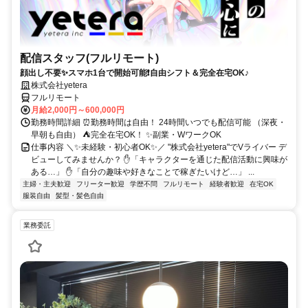
配信スタッフ(フルリモート)
顔出し不要✨スマホ1台で開始可能❗自由シフト＆完全在宅OK♪
株式会社yetera
フルリモート
月給2,000円～600,000円
勤務時間詳細 ⏰勤務時間は自由！ 24時間いつでも配信可能 （深夜・
早朝も自由） ⛺完全在宅OK！ ✨副業・WワークOK
仕事内容 ＼✨未経験・初心者OK✨／ "株式会社yetera"でVライバー デ
ビューしてみませんか？ ✋「キャラクターを通じた配信活動に興味が
ある…」 ✋「自分の趣味や好きなことで稼ぎたいけど…」 ...
主婦・主夫歓迎
フリーター歓迎
学歴不問
フルリモート
経験者歓迎
在宅OK
服装自由
髪型・髪色自由
業務委託