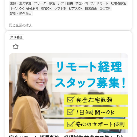
主婦・主夫歓迎
フリーター歓迎
シフト自由
学歴不問
フルリモート
経験者歓迎
ネイルOK
研修あり
在宅OK
シフト制
ピアスOK
服装自由
ひげOK
髪型・髪色自由
同じ企業の求人
業務委託