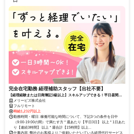
完全在宅勤務 経理補助スタッフ【出社不要】
【経理経験または日商簿記3級以上】スキルアップできる！平日昼間３h
～。完全在宅で育児・介護中の方も大歓迎♪
メリービズ株式会社
フルリモート
時給1,232円以上
勤務時間・曜日: 稼働可能な時間について、下記3つの条件を日中
（9:00-19:00の間）で満たす方 * 週あたり【平日3日】 以上 * 1日あた
り【連続3時間】 以上 * 週合計【15時間】以上...
仕事内容: 弊社のお客様よりご依頼いただいている経理代行サービス