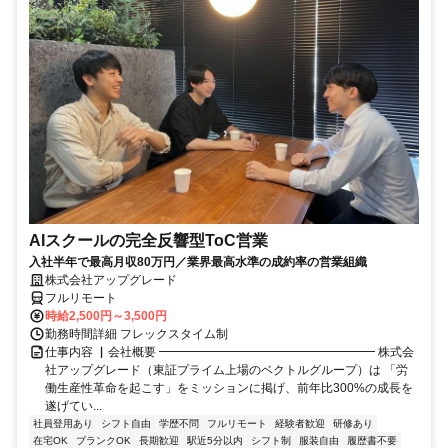
AIスクールの完全反響型ToC営業
入社半年で最高月収80万円／業界最高水準の成約率の営業組織
株式会社アップグレード
フルリモート
時給2,500円～3,500円
勤務時間詳細 フレックスタイム制
仕事内容 ▏会社概要 ━━━━━━━━━━━━━━━━━━ 株式会
社アップグレード（東証プライム上場のベクトルグループ）は 「労
働生産性革命を起こす」をミッションに掲げ、前年比300%の成長を
遂げてい...
社員登用あり
シフト自由
学歴不問
フルリモート
経験者歓迎
研修あり
在宅OK
ブランクOK
長期歓迎
駅近5分以内
シフト制
服装自由
履歴書不要