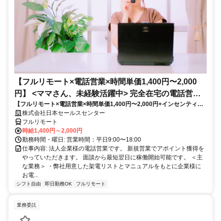
【フルリモート×電話営業×時間単価1,400円〜2,000
円】 <ママさん、未経験活躍中> 完全在宅の電話営業
【フルリモート×電話営業×時間単価1,400円〜2,000円+インセンティブ
で家庭と仕事の両立を実現
あり】 ＜ママさん、未経験活躍中＞ 完全在宅の電話営業で家庭と仕事の
株式会社日本セールスセンター
両立を実現
フルリモート
時給1,400円～2,000円
勤務時間・曜日: 営業時間：平日9:00〜18:00
仕事内容: 法人企業様の電話営業です。 新規営業でアポイント獲得を
やっていただきます。 面談から最短翌日に稼働開始可能です。 ＜主
な業務＞ ・弊社用意した架電リストとマニュアルをもとに企業様に
お電...
シフト自由
即日勤務OK
フルリモート
業務委託