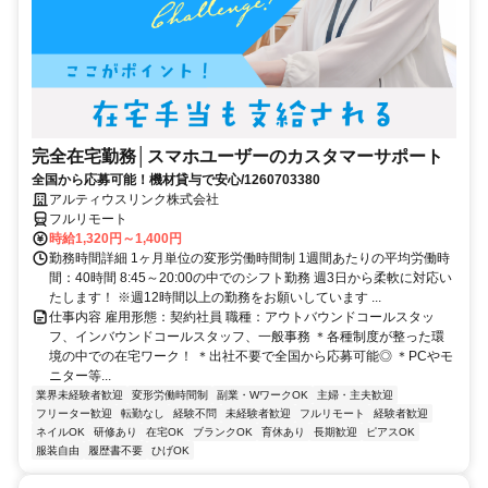
完全在宅勤務│スマホユーザーのカスタマーサポート
全国から応募可能！機材貸与で安心/1260703380
アルティウスリンク株式会社
フルリモート
時給1,320円～1,400円
勤務時間詳細 1ヶ月単位の変形労働時間制 1週間あたりの平均労働時
間：40時間 8:45～20:00の中でのシフト勤務 週3日から柔軟に対応い
たします！ ※週12時間以上の勤務をお願いしています ...
仕事内容 雇用形態：契約社員 職種：アウトバウンドコールスタッ
フ、インバウンドコールスタッフ、一般事務 ＊各種制度が整った環
境の中での在宅ワーク！ ＊出社不要で全国から応募可能◎ ＊PCやモ
ニター等...
業界未経験者歓迎
変形労働時間制
副業・WワークOK
主婦・主夫歓迎
フリーター歓迎
転勤なし
経験不問
未経験者歓迎
フルリモート
経験者歓迎
ネイルOK
研修あり
在宅OK
ブランクOK
育休あり
長期歓迎
ピアスOK
服装自由
履歴書不要
ひげOK