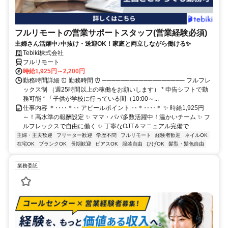
フルリモートの営業サポートスタッフ(営業経験必須)
主婦さん活躍中♪中抜け・送迎OK！家庭と両立しながら働ける✨
Tebiki株式会社
フルリモート
時給1,925円～2,200円
勤務時間詳細 ⏰ 勤務時間 ⏰ ────────────────── フルフレ
ックス制 （週25時間以上の稼働をお願いします） * 申告シフトで勤
務可能 * 「子供が学校に行っている間（10:00～...
仕事内容 ＊‥‥＊‥ アピールポイント ‥＊‥‥＊ ✨ 時給1,925円
～！高水準の報酬設定 ✨ ママ・パパ多数活躍中！温かいチーム ✨ フ
ルフレックスで自由に働く ✨ 丁寧なOJT＆マニュアル完備で...
主婦・主夫歓迎
フリーター歓迎
学歴不問
フルリモート
経験者歓迎
ネイルOK
在宅OK
ブランクOK
長期歓迎
ピアスOK
服装自由
ひげOK
髪型・髪色自由
業務委託