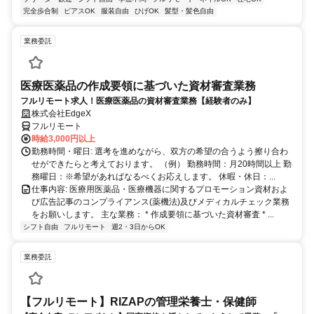
完全歩合制
ピアスOK
服装自由
ひげOK
髪型・髪色自由
業務委託
医療医薬品の作成要領に基づいた資材審査業務
フルリモート求人！医療医薬品の資材審査業務【経験者のみ】
株式会社EdgeX
フルリモート
時給3,000円以上
勤務時間・曜日: 選考を進めながら、双方の希望の合うよう擦り合わ
せができたらと考えております。 （例） 勤務時間：月20時間以上 勤
務曜日：※希望があればなるべくお応えします。 休暇・休日：...
仕事内容: 医療用医薬品・医療機器に関するプロモーション資材およ
び広告記事のコンプライアンス(薬機法)及びメディカルチェック業務
をお願いします。 主な業務： * 作成要領に基づいた資材審査 * ...
シフト自由
フルリモート
週2・3日からOK
業務委託
【フルリモート】RIZAPの管理栄養士・保健師