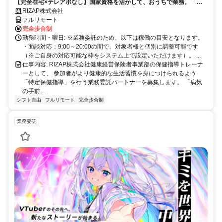
【完全在宅×テレアポなし】国家資格を活かして、おうちで業務。「も
う一つの安心」を。主婦・Wワーカー活躍中！「平日の日中だけ」「夕
RIZAP株式会社
方以降の数時間だけ」など、生活リズムに合わせた時間調整が可能で
フルリモート
す。1件ごとの成果報酬型だから、頑張った分だけ手応えのある収入
完全歩合制
に。充実のサポート体制で、安心の在宅ワークを始めませんか？
勤務時間・曜日: ※業務委託のため、以下は稼働の目安となります。
・面談対応：9:00～20:00の間で、対象者様と個別に調整可能です
（※ご自身の対応可能な枠をシステム上で設定いただけます）。 ...
仕事内容: RIZAP株式会社健康経営保険者事業部の保健指導トレーナ
ーとして、 参加者がより健康的な生活習慣を身につけられるよう
「特定保健指導」を行う業務委託パートナーを募集します。 「病気
の手前...
シフト自由
フルリモート
完全歩合制
業務委託