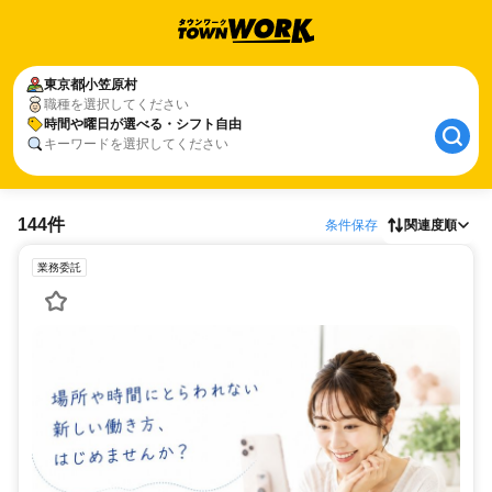
東京都
小笠原村
職種を選択してください
時間や曜日が選べる・シフト自由
キーワードを選択してください
144件
条件保存
関連度順
業務委託