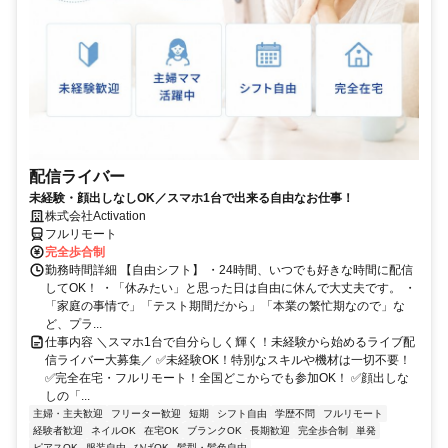
配信ライバー
未経験・顔出しなしOK／スマホ1台で出来る自由なお仕事！
株式会社Activation
フルリモート
完全歩合制
勤務時間詳細 【自由シフト】 ・24時間、いつでも好きな時間に配信
してOK！ ・「休みたい」と思った日は自由に休んで大丈夫です。 ・
「家庭の事情で」「テスト期間だから」「本業の繁忙期なので」な
ど、プラ...
仕事内容 ＼スマホ1台で自分らしく輝く！未経験から始めるライブ配
信ライバー大募集／ ✅未経験OK！特別なスキルや機材は一切不要！
✅完全在宅・フルリモート！全国どこからでも参加OK！ ✅顔出しな
しの「...
主婦・主夫歓迎
フリーター歓迎
短期
シフト自由
学歴不問
フルリモート
経験者歓迎
ネイルOK
在宅OK
ブランクOK
長期歓迎
完全歩合制
単発
ピアスOK
服装自由
ひげOK
髪型・髪色自由