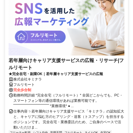
若年層向けキャリア支援サービスの広報・リサーチ|フ
ルリモート
★完全在宅・副業OK｜若年層キャリア支援サービスの広報
株式会社キミナラ
フルリモート
完全歩合制
勤務時間詳細 *完全在宅（フルリモート）* 全国どこからでも、PC・
スマートフォン等の通信環境があれば業務可能です。
‾‾‾‾‾‾‾‾‾‾‾‾‾‾‾‾‾‾‾‾‾‾‾‾‾‾‾‾‾‾ *業務環境* ● ...
仕事内容 ✨若年層向けキャリア支援サービス「キミナラ」の認知拡大
と、キャリアに悩む方のヒアリング・送客（トスアップ）を担当する
ポジションです。 完全在宅・業務委託のため、ご自身のペースで活
動いただけま...
フリーター歓迎
シフト自由
学歴不問
フルリモート
ネイルOK
在宅OK