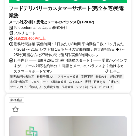
フードデリバリーカスタマーサポート(完全在宅)受電
業務
メール対応5割！受電とメールのバランス◎(TP03R)
Teleperformance Japan株式会社
フルリモート
月給218,400円以上
勤務時間詳細 実働時間：1日あたり8時間 平均勤務日数：1ヶ月あた
り20日 〜 21日 シフト制 1日あたりの実働時間：最大8時間/日 ◆7～
25時(可能な方は27時)の間で週5日/実働8時間のシフ...
仕事内容 ━━ 📅8月26日(水)在宅勤務スタート！━━ 受電がメインで
すが、メール対応も約半分！ 電話とメールのバランスよく働けるカ
スタマーサポートです♪ ━━━━━━━━━━━━━━ 📋 仕事...
業界未経験者歓迎
社員登用あり
フリーター歓迎
学歴不問
転勤なし
経験不問
未経験者歓迎
フルリモート
経験者歓迎
ネイルOK
夜間
研修あり
在宅OK
ブランクOK
育休あり
交通費支給
長期歓迎
シフト制
深夜
ピアスOK
業務委託