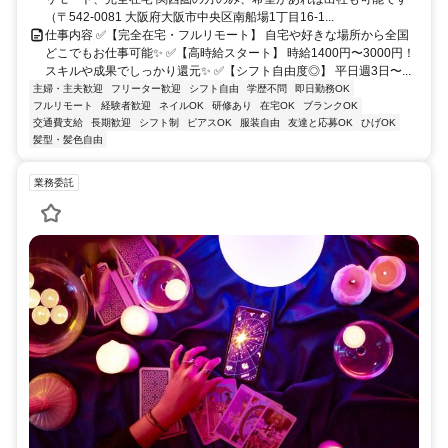
（〒542-0081 大阪府大阪市中央区南船場1丁目16-1...
仕事内容 ✅【完全在宅・フルリモート】 自宅や好きな場所から全国
どこでもお仕事可能✨ ✅【高時給スタート】 時給1400円〜3000円！
スキルや成果でしっかり還元✨ ✅【シフト自由度◎】 平日週3日〜...
主婦・主夫歓迎
フリーター歓迎
シフト自由
学歴不問
即日勤務OK
フルリモート
経験者歓迎
ネイルOK
研修あり
在宅OK
ブランクOK
交通費支給
長期歓迎
シフト制
ピアスOK
服装自由
友達と応募OK
ひげOK
髪型・髪色自由
業務委託