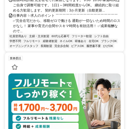
ご自身で調整可能です。 1日1～3時間程度からOK。 継続的に取り組
める方歓迎します。 契約更新期間：3か月更新（自動更新...
仕事内容 ✨求人のポイント ￣￣￣￣￣￣￣￣￣￣￣￣￣￣￣￣￣￣
✅完全在宅だから、移動ゼロで働ける 通勤が一切ないため時間のロス
がなし！ 家事や育児の合間やスキマ時間を有効活用！ ✅成果報酬な
ので...
社員登用あり
主婦・主夫歓迎
60代も応募可
フリーター歓迎
シフト自由
学歴不問
フルリモート
経験者歓迎
ネイルOK
研修あり
在宅OK
ブランクOK
オープニングスタッフ
長期歓迎
完全歩合制
ピアスOK
履歴書不要
ひげOK
業務委託