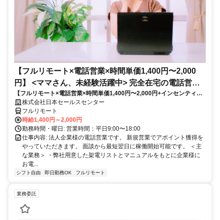
【フルリモート×電話営業×時間単価1,400円〜2,000
円】 <ママさん、未経験活躍中> 完全在宅の電話営業
【フルリモート×電話営業×時間単価1,400円〜2,000円+インセンティブ
で家庭と仕事の両立を実現
あり】 ＜ママさん、未経験活躍中＞ 完全在宅の電話営業で家庭と仕事の
株式会社日本セールスセンター
両立を実現
フルリモート
時給1,400円～2,000円
勤務時間・曜日: 営業時間：平日9:00〜18:00
仕事内容: 法人企業様の電話営業です。 新規営業でアポイント獲得を
やっていただきます。 面談から最短翌日に稼働開始可能です。 ＜主
な業務＞ ・弊社用意した架電リストとマニュアルをもとに企業様に
お電...
シフト自由
即日勤務OK
フルリモート
業務委託