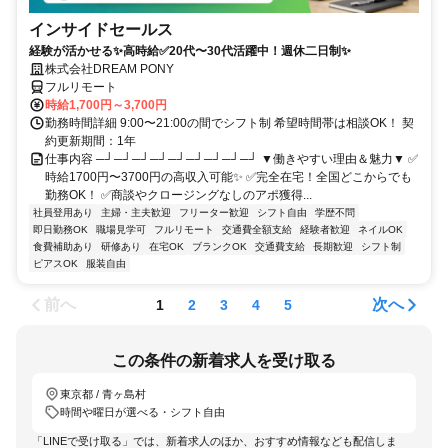
インサイドセールス
経験が活かせる✨高時給✅20代〜30代活躍中！週休二日制✨
株式会社DREAM PONY
フルリモート
時給1,700円～3,700円
勤務時間詳細 9:00〜21:00の間でシフト制 希望時間帯は相談OK！ 契
約更新期間：1年
仕事内容 ─┘─┘─┘─┘─┘─┘─┘─┘─┘ ▼働きやすい理由＆魅力▼ ✅
時給1700円〜3700円の高収入可能✨ ✅完全在宅！全国どこからでも
勤務OK！ ✅商談やクロージングなしのアポ獲得...
社員登用あり
主婦・主夫歓迎
フリーター歓迎
シフト自由
学歴不問
即日勤務OK
職場見学可
フルリモート
交通費全額支給
経験者歓迎
ネイルOK
食費補助あり
研修あり
在宅OK
ブランクOK
交通費支給
長期歓迎
シフト制
ピアスOK
服装自由
前へ
次へ
1
2
3
4
5
この条件の新着求人を受け取る
東京都 / 青ヶ島村
時間や曜日が選べる・シフト自由
「LINEで受け取る」では、新着求人のほか、おすすめ情報なども配信しま