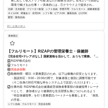
果に応じて収入アップ可能 あなたの経験を活かし 在宅という自由な
環境で稼げるお仕事！ ✅具体的には... ①クラウド上で提供され...
主婦・主夫歓迎
フリーター歓迎
シフト自由
学歴不問
フルリモート
経験者歓迎
ネイルOK
研修あり
在宅OK
シフト制
ピアスOK
服装自由
ひげOK
髪型・髪色自由
同じ企業の求人
業務委託
【フルリモート】RIZAPの管理栄養士・保健師
【完全在宅×テレアポなし】国家資格を活かして、おうちで業務。「も
う一つの安心」を。主婦・Wワーカー活躍中！「平日の日中だけ」「夕
RIZAP株式会社
方以降の数時間だけ」など、生活リズムに合わせた時間調整が可能で
フルリモート
す。1件ごとの成果報酬型だから、頑張った分だけ手応えのある収入
完全歩合制
に。充実のサポート体制で、安心の在宅ワークを始めませんか？
勤務時間・曜日: ※業務委託のため、以下は稼働の目安となります。
・面談対応：9:00～20:00の間で、対象者様と個別に調整可能です
（※ご自身の対応可能な枠をシステム上で設定いただけます）。 ...
仕事内容: RIZAP株式会社健康経営保険者事業部の保健指導トレーナ
ーとして、 参加者がより健康的な生活習慣を身につけられるよう
「特定保健指導」を行う業務委託パートナーを募集します。 「病気
の手前...
シフト自由
フルリモート
完全歩合制