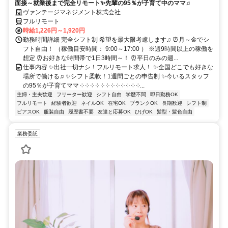
面接～就業後まで完全リモート✨先輩の95％が子育て中のママ♫
ヴァンテージマネジメント株式会社
フルリモート
時給1,226円～1,920円
勤務時間詳細 完全シフト制 希望を最大限考慮します♫ ⏰月～金でシ
フト自由！ （稼働目安時間： 9:00～17:00 ） ※週9時間以上の稼働を
想定 ⏰お好きな時間帯で1日3時間～！ ⏰平日のみの週...
仕事内容 ✨出社一切ナシ！フルリモート求人！ ✨全国どこでも好きな
場所で働ける♫ ✨シフト柔軟！1週間ごとの申告制 ✨今いるスタッフ
の95％が子育てママ ༶ ༶ ༶ ༶ ༶ ༶ ༶ ༶ ༶ ༶ ༶ ༶...
主婦・主夫歓迎
フリーター歓迎
シフト自由
学歴不問
即日勤務OK
フルリモート
経験者歓迎
ネイルOK
在宅OK
ブランクOK
長期歓迎
シフト制
ピアスOK
服装自由
履歴書不要
友達と応募OK
ひげOK
髪型・髪色自由
業務委託