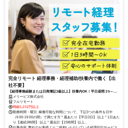
完全リモート 経理事務・経理補助/扶養内で働く【出
社不要】
【経理事務経験または日商簿記3級以上】扶養内OK！平日昼間３h～。
完全在宅で育児・介護中の方も大歓迎♪
メリービズ株式会社
フルリモート
時給1,232円以上
勤務時間・曜日: 稼働可能な時間について、下記3つの条件を日中
（9:00-19:00の間）で満たす方 * 週あたり【平日3日】 以上 * 1日あた
り【連続3時間】 以上 * 週合計【15時間】以上...
仕事内容: 弊社のお客様よりご依頼いただいている経理代行サービス