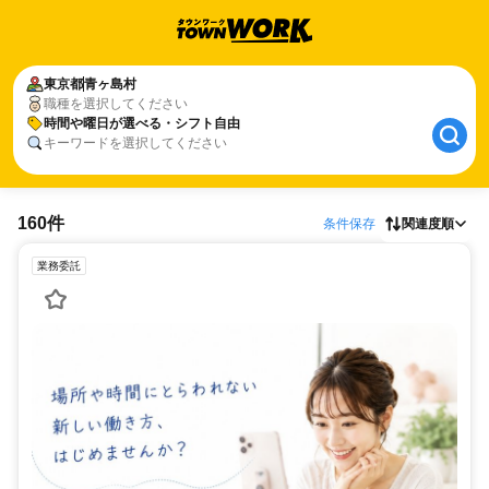
東京都
青ヶ島村
職種を選択してください
時間や曜日が選べる・シフト自由
キーワードを選択してください
160件
条件保存
関連度順
業務委託