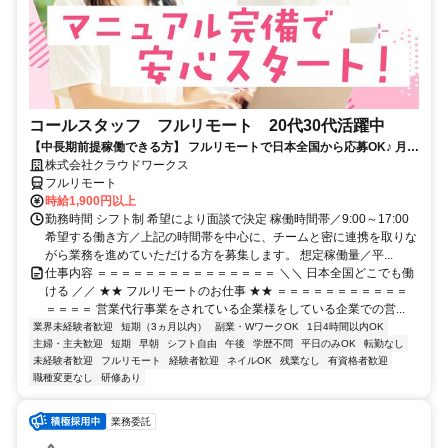
コールスタッフ フルリモート 20代30代活躍中
【中長期前提稼働できる方】 フルリモートで日本全国から応募OK♪ 月稼
働80時間で安定収入！
株式会社クラウドワークス
フルリモート
時給1,900円以上
勤務時間 シフト制 希望により面談で決定 稼働時間帯／9:00～17:00
希望する働き方／上記の時間帯を中心に、チームと密に連携を取りな
がら業務を進めていただける方を募集します。 想定稼働量／平...
仕事内容 ＝＝＝＝＝＝＝＝＝＝＝＝＝＝＝ ＼＼ 日本全国どこでも働
ける ／／ ★★ フルリモートのお仕事 ★★ ＝＝＝＝＝＝＝＝＝＝＝
＝＝＝＝ 営業代行事業をされている企業様をしている企業での営...
業界未経験者歓迎
短期（3ヵ月以内）
副業・WワークOK
1日4時間以内OK
主婦・主夫歓迎
短期
早朝
シフト自由
午後
学歴不問
平日のみOK
転勤なし
未経験者歓迎
フルリモート
経験者歓迎
ネイルOK
残業なし
有資格者歓迎
職種変更なし
研修あり
業務委託