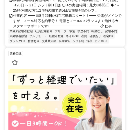
勤務時間詳細 実働時間：1日あたり8時間 平均勤務日数：1ヶ月あた
り20日 〜 21日 シフト制 1日あたりの実働時間：最大8時間/日 ◆7～
25時(可能な方は27時)の間で週5日/実働8時間のシフ...
仕事内容 ━━ 📅8月26日(水)在宅勤務スタート！━━ 受電がメインで
すが、メール対応も約半分！ 電話とメールのバランスよく働けるカ
スタマーサポートです♪ ━━━━━━━━━━━━━━ 📋 仕事...
業界未経験者歓迎
社員登用あり
フリーター歓迎
学歴不問
転勤なし
経験不問
未経験者歓迎
フルリモート
経験者歓迎
ネイルOK
夜間
研修あり
在宅OK
ブランクOK
育休あり
交通費支給
長期歓迎
シフト制
深夜
ピアスOK
業務委託