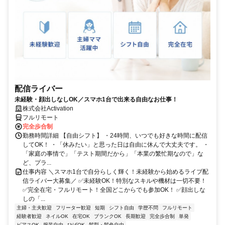
配信ライバー
未経験・顔出しなしOK／スマホ1台で出来る自由なお仕事！
株式会社Activation
フルリモート
完全歩合制
勤務時間詳細 【自由シフト】 ・24時間、いつでも好きな時間に配信
してOK！ ・「休みたい」と思った日は自由に休んで大丈夫です。 ・
「家庭の事情で」「テスト期間だから」「本業の繁忙期なので」な
ど、プラ...
仕事内容 ＼スマホ1台で自分らしく輝く！未経験から始めるライブ配
信ライバー大募集／ ✅未経験OK！特別なスキルや機材は一切不要！
✅完全在宅・フルリモート！全国どこからでも参加OK！ ✅顔出しな
しの「...
主婦・主夫歓迎
フリーター歓迎
短期
シフト自由
学歴不問
フルリモート
経験者歓迎
ネイルOK
在宅OK
ブランクOK
長期歓迎
完全歩合制
単発
ピアスOK
服装自由
ひげOK
髪型・髪色自由