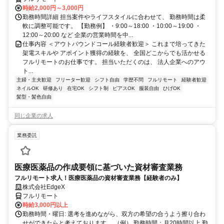
時給2,000円～3,000円
勤務時間詳細 担当案件やライフスタイルに合わせて、 勤務時間は柔
軟に調整可能です。 【勤務例】 ・9:00～18:00 ・10:00～19:00 ・
12:00～20:00 など 企業の営業時間を中...
仕事内容 ＜アウトバウンドコール経験者歓迎＞ これまで培ってきた
架電スキルや アポイント獲得の経験を、 全国どこからでも活かせる
フルリモートのお仕事です。 担当いただくのは、 法人企業へのアウ
ト...
主婦・主夫歓迎
フリーター歓迎
シフト自由
学歴不問
フルリモート
経験者歓迎
ネイルOK
研修あり
在宅OK
シフト制
ピアスOK
服装自由
ひげOK
髪型・髪色自由
同じ企業の求人
業務委託
医療医薬品の作成要領に基づいた資材審査業務
フルリモート求人！医療医薬品の資材審査業務【経験者のみ】
株式会社EdgeX
フルリモート
時給3,000円以上
勤務時間・曜日: 選考を進めながら、双方の希望の合うよう擦り合わ
せができたらと考えております。 （例） 勤務時間：月20時間以上 勤