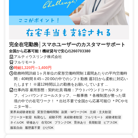
完全在宅勤務│スマホユーザーのカスタマーサポート
全国から応募可能！機材貸与で安心/1260703380
アルティウスリンク株式会社
フルリモート
時給1,320円～1,400円
勤務時間詳細 1ヶ月単位の変形労働時間制 1週間あたりの平均労働時
間：40時間 8:45～20:00の中でのシフト勤務 週3日から柔軟に対応い
たします！ ※週12時間以上の勤務をお願いしています ...
仕事内容 雇用形態：契約社員 職種：アウトバウンドコールスタッ
フ、インバウンドコールスタッフ、一般事務 ＊各種制度が整った環
境の中での在宅ワーク！ ＊出社不要で全国から応募可能◎ ＊PCやモ
ニター等...
業界未経験者歓迎
変形労働時間制
副業・WワークOK
主婦・主夫歓迎
フリーター歓迎
転勤なし
経験不問
未経験者歓迎
フルリモート
経験者歓迎
ネイルOK
研修あり
在宅OK
ブランクOK
育休あり
長期歓迎
ピアスOK
服装自由
履歴書不要
ひげOK