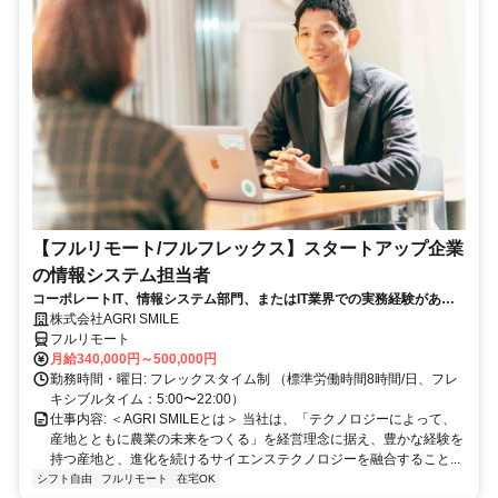
【フルリモート/フルフレックス】スタートアップ企業
の情報システム担当者
コーポレートIT、情報システム部門、またはIT業界での実務経験がある
方、大歓迎！
株式会社AGRI SMILE
フルリモート
月給340,000円～500,000円
勤務時間・曜日: フレックスタイム制 （標準労働時間8時間/日、フレ
キシブルタイム：5:00〜22:00）
仕事内容: ＜AGRI SMILEとは＞ 当社は、「テクノロジーによって、
産地とともに農業の未来をつくる」を経営理念に据え、豊かな経験を
持つ産地と、進化を続けるサイエンステクノロジーを融合すること...
シフト自由
フルリモート
在宅OK