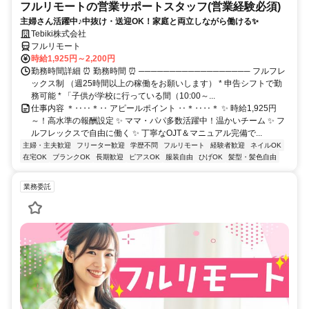
フルリモートの営業サポートスタッフ(営業経験必須)
主婦さん活躍中♪中抜け・送迎OK！家庭と両立しながら働ける✨
Tebiki株式会社
フルリモート
時給1,925円～2,200円
勤務時間詳細 ⏰ 勤務時間 ⏰ ────────────────── フルフレ
ックス制 （週25時間以上の稼働をお願いします） * 申告シフトで勤
務可能 * 「子供が学校に行っている間（10:00～...
仕事内容 ＊‥‥＊‥ アピールポイント ‥＊‥‥＊ ✨ 時給1,925円
～！高水準の報酬設定 ✨ ママ・パパ多数活躍中！温かいチーム ✨ フ
ルフレックスで自由に働く ✨ 丁寧なOJT＆マニュアル完備で...
主婦・主夫歓迎
フリーター歓迎
学歴不問
フルリモート
経験者歓迎
ネイルOK
在宅OK
ブランクOK
長期歓迎
ピアスOK
服装自由
ひげOK
髪型・髪色自由
業務委託