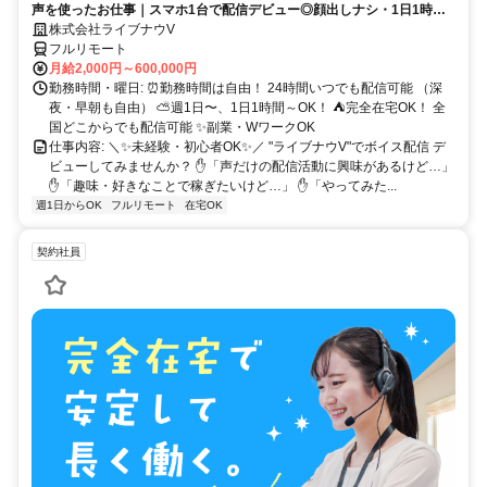
声を使ったお仕事｜スマホ1台で配信デビュー◎顔出しナシ・1日1時間
～OK♪
株式会社ライブナウV
フルリモート
月給2,000円～600,000円
勤務時間・曜日: ⏰勤務時間は自由！ 24時間いつでも配信可能 （深
夜・早朝も自由） ⛅週1日〜、1日1時間～OK！ ⛺完全在宅OK！ 全
国どこからでも配信可能 ✨副業・WワークOK
仕事内容: ＼✨未経験・初心者OK✨／ "ライブナウV"でボイス配信 デ
ビューしてみませんか？ ✋「声だけの配信活動に興味があるけど…」
✋「趣味・好きなことで稼ぎたいけど…」 ✋「やってみた...
週1日からOK
フルリモート
在宅OK
契約社員