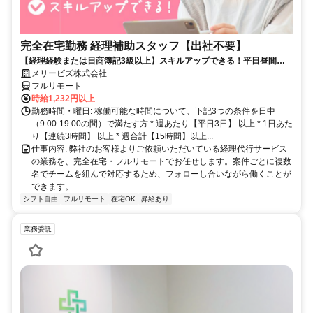
完全在宅勤務 経理補助スタッフ【出社不要】
【経理経験または日商簿記3級以上】スキルアップできる！平日昼間３h
～。完全在宅で育児・介護中の方も大歓迎♪
メリービズ株式会社
フルリモート
時給1,232円以上
勤務時間・曜日: 稼働可能な時間について、下記3つの条件を日中
（9:00-19:00の間）で満たす方 * 週あたり【平日3日】 以上 * 1日あた
り【連続3時間】 以上 * 週合計【15時間】以上...
仕事内容: 弊社のお客様よりご依頼いただいている経理代行サービス
の業務を、完全在宅・フルリモートでお任せします。案件ごとに複数
名でチームを組んで対応するため、フォローし合いながら働くことが
できます。...
シフト自由
フルリモート
在宅OK
昇給あり
業務委託