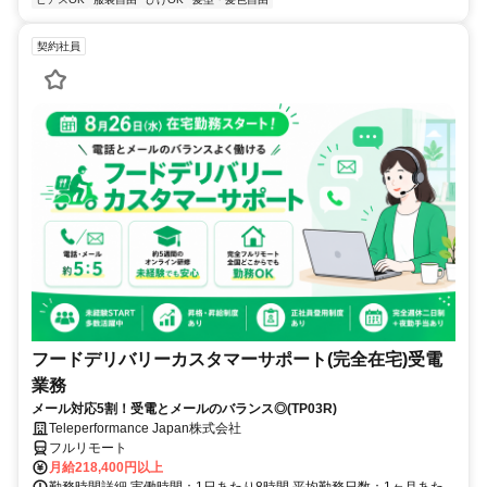
契約社員
フードデリバリーカスタマーサポート(完全在宅)受電
業務
メール対応5割！受電とメールのバランス◎(TP03R)
Teleperformance Japan株式会社
フルリモート
月給218,400円以上