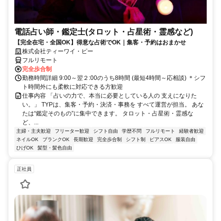
電話占い師・鑑定士(タロット・占星術・霊感など)
【完全在宅・全国OK】得意な占術でOK｜集客・予約はおまかせ
株式会社ティーワイ・ピー
フルリモート
完全歩合制
勤務時間詳細 9:00～翌２:00のうち8時間 (最短4時間～応相談) ＊シフ
ト時間外にも柔軟に対応できる方歓迎
仕事内容 「占いの力で、本当に必要としている人の 支えになりた
い。」 TYPは、集客・予約・決済・事務を すべて運営が担当。 あな
たは“鑑定そのもの”に集中できます。 タロット・占星術・霊感な
ど、...
主婦・主夫歓迎
フリーター歓迎
シフト自由
学歴不問
フルリモート
経験者歓迎
ネイルOK
ブランクOK
長期歓迎
完全歩合制
シフト制
ピアスOK
服装自由
ひげOK
髪型・髪色自由
正社員