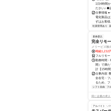
1日4時間
ださい♪ ◆
仕事情報 
電化製品は
ずはお客様
社員登用あり
業務委託
完全リモー
メリービズ株
時給1,23
フルリモー
勤務時間・曜
間）で満たす
計【15時間】
仕事内容:
全在宅・フ
るため、フ
シフト自由
フ
同じ企業の求人
アルバイト・パ
モスバー