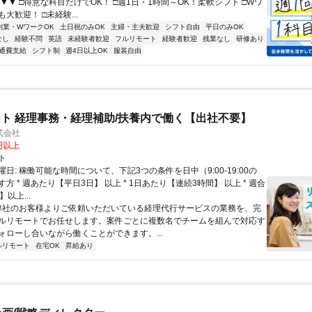
！ ▼▼ □得意な科目だけでOK！ □週1日・1時間～OK！柔軟シフト □Wワ
大歓迎！ □未経験...
副業・WワークOK
土日祝のみOK
主婦・主夫歓迎
シフト自由
平日のみOK
なし
経験不問
英語
未経験者歓迎
フルリモート
経験者歓迎
残業なし
研修あり
通費支給
シフト制
週4日以上OK
服装自由
ト 経理事務・経理補助/扶養内で働く【出社不要】
式会社
2円以上
ト
日: 稼働可能な時間について、下記3つの条件を日中（9:00-19:00の
方 * 週あたり【平日3日】 以上 * 1日あたり【連続3時間】 以上 * 週合
以上...
 弊社のお客様よりご依頼いただいている経理代行サービスの業務を、完
ルリモートでお任せします。案件ごとに複数名でチームを組んで対応す
ォローし合いながら働くことができます。...
ルリモート
在宅OK
昇給あり