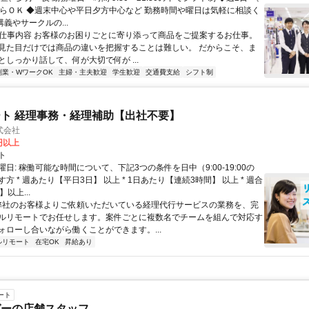
からＯＫ ◆週末中心や平日夕方中心など 勤務時間や曜日は気軽に相談く
講義やサークルの...
● 仕事内容 お客様のお困りごとに寄り添って商品をご提案するお仕事。
見た目だけでは商品の違いを把握することは難しい。 だからこそ、ま
としっかり話して、何が大切で何が ...
副業・WワークOK
主婦・主夫歓迎
学生歓迎
交通費支給
シフト制
ト 経理事務・経理補助【出社不要】
式会社
2円以上
ト
日: 稼働可能な時間について、下記3つの条件を日中（9:00-19:00の
方 * 週あたり【平日3日】 以上 * 1日あたり【連続3時間】 以上 * 週合
以上...
 弊社のお客様よりご依頼いただいている経理代行サービスの業務を、完
ルリモートでお任せします。案件ごとに複数名でチームを組んで対応す
ォローし合いながら働くことができます。...
ルリモート
在宅OK
昇給あり
ート
ガーの店舗スタッフ