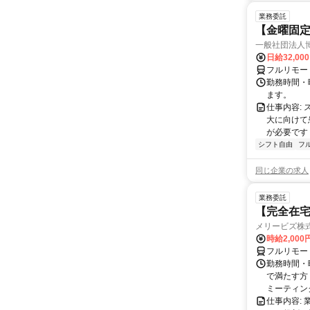
業務委託
【金曜固
一般社団法人
日給32,00
フルリモー
勤務時間・曜
ます。
仕事内容:
大に向けて
が必要です！
シフト自由
フ
同じ企業の求人
業務委託
【完全在宅
メリービズ株
時給2,00
フルリモー
勤務時間・曜
で満たす方
ミーティングや
仕事内容: