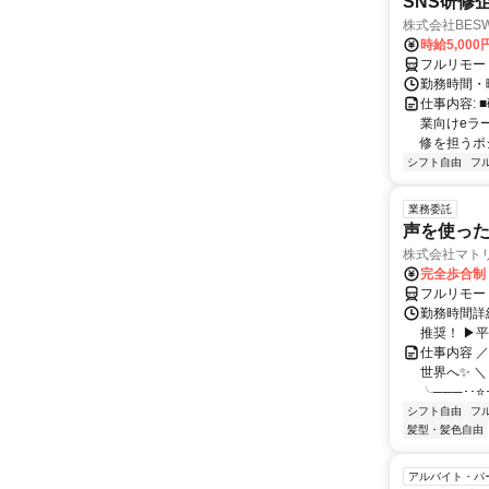
SNS研修
株式会社BES
時給5,000
フルリモー
勤務時間・
仕事内容:
業向けeラ
修を担うポ
シフト自由
フ
業務委託
声を使っ
株式会社マト
完全歩合制
フルリモー
勤務時間詳細
推奨！ ▶
仕事内容 
世界へ✨ ＼
╰───･･⭐･
シフト自由
フ
髪型・髪色自由
アルバイト・パ