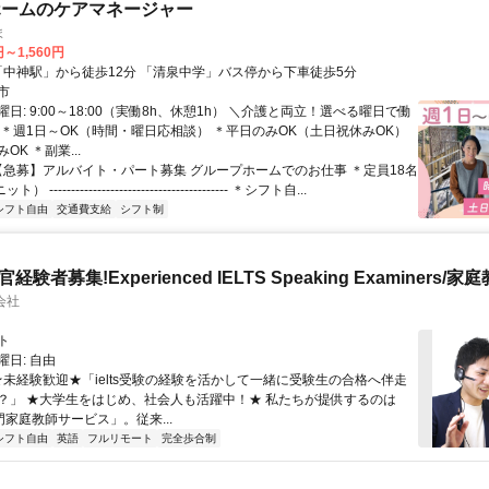
ホームのケアマネージャー
ま
円～1,560円
アクセス: 「中神駅」から徒歩12分 「清泉中学」バス停から下車徒歩5分
市
日: 9:00～18:00（実働8h、休憩1h） ＼介護と両立！選べる曜日で働
 ＊週1日～OK（時間・曜日応相談） ＊平日のみOK（土日祝休みOK）
OK ＊副業...
 【急募】アルバイト・パート募集 グループホームでのお仕事 ＊定員18名
----------------------------------------- ＊シフト自...
シフト自由
交通費支給
シフト制
官経験者募集!Experienced IELTS Speaking Examiners/家
会社
ト
日: 自由
 ★未経験歓迎★「ielts受験の経験を活かして一緒に受験生の合格へ伴走
？」 ★大学生をはじめ、社会人も活躍中！★ 私たちが提供するのは
専門家庭教師サービス」。従来...
シフト自由
英語
フルリモート
完全歩合制