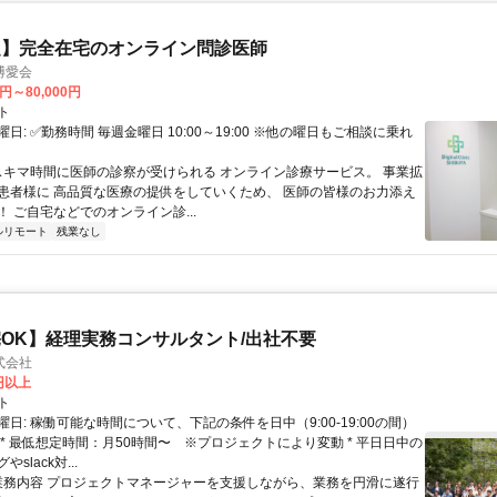
定】完全在宅のオンライン問診医師
博愛会
0円～80,000円
ト
日: ✅勤務時間 毎週金曜日 10:00～19:00 ※他の曜日もご相談に乗れ
 スキマ時間に医師の診察が受けられる オンライン診療サービス。 事業拡
患者様に 高品質な医療の提供をしていくため、 医師の皆様のお力添え
 ご自宅などでのオンライン診...
ルリモート
残業なし
OK】経理実務コンサルタント/出社不要
式会社
0円以上
ト
日: 稼働可能な時間について、下記の条件を日中（9:00-19:00の間）
 * 最低想定時間：月50時間〜 ※プロジェクトにより変動 * 平日日中の
slack対...
 業務内容 プロジェクトマネージャーを支援しながら、業務を円滑に遂行