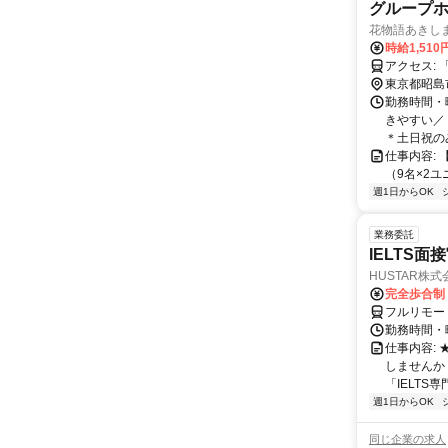
グループ
花物語あきし
時給1,510
東京都昭島
勤務時間・曜
きやすい／
＊土日祝のみ
仕事内容:
（9名×2ユニット） 
週1日からOK
業務委託
IELTS面接
HUSTAR株式
完全歩合制
フルリモー
勤務時間・曜
仕事内容:
しませんか
「IELTS
週1日からOK
同じ企業の求人