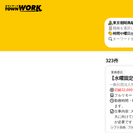
東京都
昭島
職種を選択
時間や曜日
キーワード
323件
業務委託
【水曜固
一般社団法人
日給32,00
フルリモー
勤務時間・曜
ます。
仕事内容:
大に向けて
が必要です！
シフト自由
フ