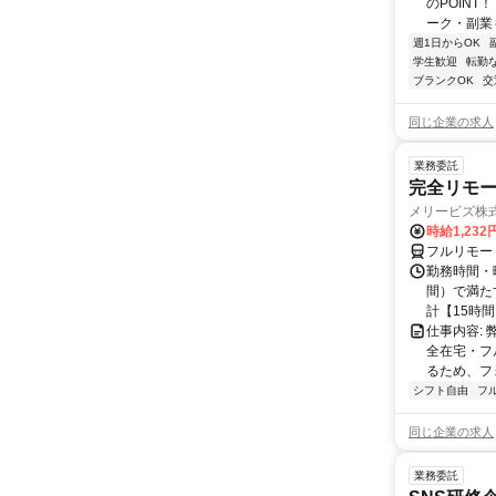
のPOINT
ーク・副業も
週1日からOK
学生歓迎
転勤
ブランクOK
交
同じ企業の求人
業務委託
完全リモー
メリービズ株
時給1,23
フルリモー
勤務時間・曜
間）で満たす
計【15時間】
仕事内容:
全在宅・フ
るため、フ
シフト自由
フ
同じ企業の求人
業務委託