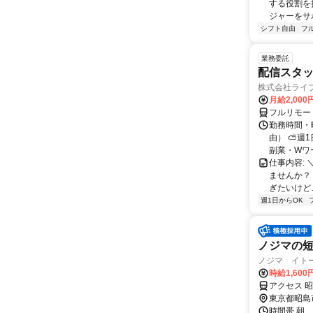
する役割を
ジャーをサポ
シフト自由
フ
業務委託
配信スタッ
株式会社ライ
月給2,000
フルリモー
勤務時間・
由） ⛅週1
副業・Wワ
仕事内容: 
ませんか？
ぎたいけど…
週1日からOK
ノジマの
ノジマ イト
時給1,600
アクセス 
東京都昭島
時間帯 朝、