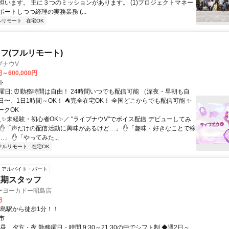
担います。 主に３つのミッションがあります。 (1)プロジェクトマネー
ートしつつ経理の実務業務 (...
ルリモート
在宅OK
フ(フルリモート)
ブナウV
円～600,000円
ト
曜日: ⏰勤務時間は自由！ 24時間いつでも配信可能 （深夜・早朝も自
日〜、1日1時間～OK！ ⛺完全在宅OK！ 全国どこからでも配信可能 ✨
ークOK
＼✨未経験・初心者OK✨／ "ライブナウV"でボイス配信 デビューしてみ
 ✋「声だけの配信活動に興味があるけど…」 ✋「趣味・好きなことで稼
」 ✋「やってみた...
フルリモート
在宅OK
アルバイト・パート
短期スタッフ
ーヨーカドー昭島店
円
昭島駅から徒歩1分！！
市
昼、夕方・夜 勤務曜日・時間 9:30～21:30の中でシフト制 ◆週2日～、