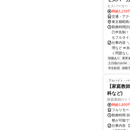
モスバーガー
時給1,230
交通・アク
東京都昭島
勤務時間詳細
己申告制！
もフルタイム
仕事内容 
理など ⏩
く問題なし！
制服あり
業界
土日祝のみOK
学生歓迎
経験
アルバイト・パ
【家庭教師
科など)
家庭教師のト
時給1,800
フルリモー
勤務時間 
整が可能で
仕事内容 