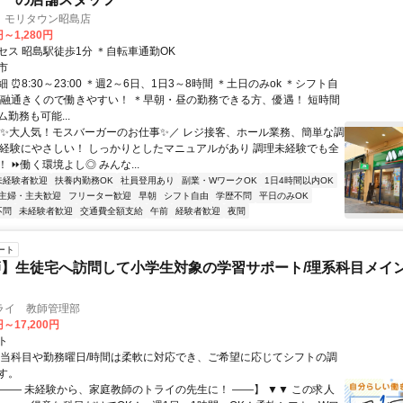
 モリタウン昭島店
円～1,280円
セス 昭島駅徒歩1分 ＊自転車通勤OK
市
 ⏰8:30～23:00 ＊週2～6日、1日3～8時間 ＊土日のみok ＊シフト自
 融通きくので働きやすい！ ＊早朝・昼の勤務できる方、優遇！ 短時間
勤務も可能...
＼✨大人気！モスバーガーのお仕事✨／ レジ接客、ホール業務、簡単な調
未経験にやさしい！ しっかりとしたマニュアルがあり 調理未経験でも全
 ⏩働く環境よし◎ みんな...
未経験者歓迎
扶養内勤務OK
社員登用あり
副業・WワークOK
1日4時間以内OK
主婦・主夫歓迎
フリーター歓迎
早朝
シフト自由
学歴不問
平日のみOK
不問
未経験者歓迎
交通費全額支給
午前
経験者歓迎
夜間
ート
】生徒宅へ訪問して小学生対象の学習サポート/理系科目メイン
ライ 教師管理部
円～17,200円
ト
担当科目や勤務曜日/時間は柔軟に対応でき、ご希望に応じてシフトの調
す。
【―― 未経験から、家庭教師のトライの先生に！ ――】 ▼▼ この求人