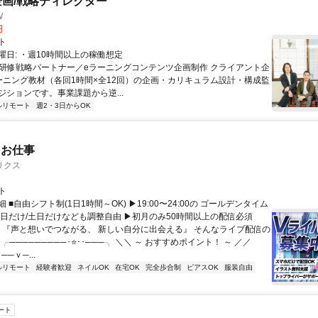
企画/戦略ディレクター
W
円
ト
曜日: ・週10時間以上の稼働想定
 ■研修戦略パートナー／eラーニングコンテンツ企画制作 クライアント企
ーニング教材（各回1時間×全12回）の企画・カリキュラム設計・構成監
ジションです。事業課題から逆...
ルリモート
週2・3日からOK
たお仕事
リクス
ト
 ■自由シフト制(1日1時間～OK) ▶19:00〜24:00の ゴールデンタイム
平日だけ/土日だけなども調整自由 ▶初月のみ50時間以上の配信必須
／ 『声と想いでつながる、 新しい自分に出会える』 そんなライブ配信の
 ╭─────────･⭐･･───╮ ＼＼ ～ おすすめポイント！ ～ ／／
──ｖ─...
ルリモート
経験者歓迎
ネイルOK
在宅OK
完全歩合制
ピアスOK
服装自由
ート