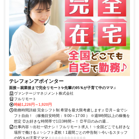
テレフォンアポインター
面接～就業後まで完全リモート✨先輩の95％が子育て中のママ♫
ヴァンテージマネジメント株式会社
フルリモート
時給1,226円～1,920円
勤務時間詳細 完全シフト制 希望を最大限考慮します♫ ⏰月～金でシ
フト自由！ （稼働目安時間： 9:00～17:00 ） ※週9時間以上の稼働を
想定 ⏰お好きな時間帯で1日3時間～！ ⏰平日のみの週...
仕事内容 ✨出社一切ナシ！フルリモート求人！ ✨全国どこでも好きな
場所で働ける♫ ✨シフト柔軟！1週間ごとの申告制 ✨今いるスタッフ
の95％が子育てママ ༶ ༶ ༶ ༶ ༶ ༶ ༶ ༶ ༶ ༶ ༶ ༶...