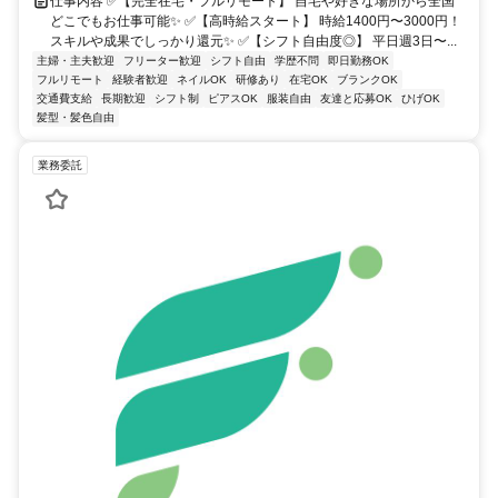
仕事内容 ✅【完全在宅・フルリモート】 自宅や好きな場所から全国
どこでもお仕事可能✨ ✅【高時給スタート】 時給1400円〜3000円！
スキルや成果でしっかり還元✨ ✅【シフト自由度◎】 平日週3日〜...
主婦・主夫歓迎
フリーター歓迎
シフト自由
学歴不問
即日勤務OK
フルリモート
経験者歓迎
ネイルOK
研修あり
在宅OK
ブランクOK
交通費支給
長期歓迎
シフト制
ピアスOK
服装自由
友達と応募OK
ひげOK
髪型・髪色自由
業務委託