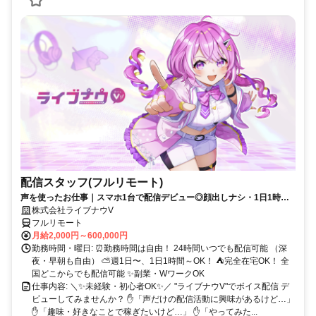
配信スタッフ(フルリモート)
声を使ったお仕事｜スマホ1台で配信デビュー◎顔出しナシ・1日1時間
～OK♪
株式会社ライブナウV
フルリモート
月給2,000円～600,000円
勤務時間・曜日: ⏰勤務時間は自由！ 24時間いつでも配信可能 （深
夜・早朝も自由） ⛅週1日〜、1日1時間～OK！ ⛺完全在宅OK！ 全
国どこからでも配信可能 ✨副業・WワークOK
仕事内容: ＼✨未経験・初心者OK✨／ "ライブナウV"でボイス配信 デ
ビューしてみませんか？ ✋「声だけの配信活動に興味があるけど…」
✋「趣味・好きなことで稼ぎたいけど…」 ✋「やってみた...