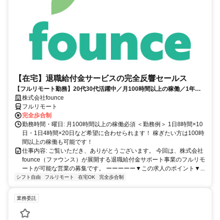
【在宅】退職給付金サービスの完全反響セールス
【フルリモート勤務】20代30代活躍中／月100時間以上の稼働／1年目
の最高月収100万円／営業経験1年あればOK／アポ取りなし提案のみ／
株式会社founce
研修制度充実
フルリモート
完全歩合制
勤務時間・曜日: 月100時間以上の稼働必須 ＜勤務例＞ 1日8時間×10
日・1日4時間×20日など希望に合わせられます！ 稼ぎたい方は100時
間以上の稼働も可能です！
仕事内容: ご覧いただき、ありがとうございます。 今回は、株式会社
founce（ファウンス）が展開する退職給付金サポート事業のフルリモ
ートが可能な営業の募集です。 ーーーーー▼この求人のポイント▼...
シフト自由
フルリモート
在宅OK
完全歩合制
業務委託