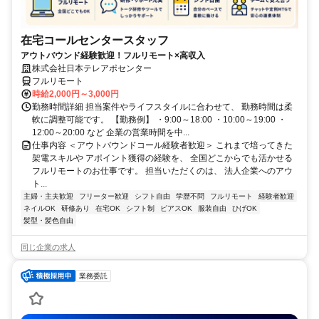
在宅コールセンタースタッフ
アウトバウンド経験歓迎！フルリモート×高収入
株式会社日本テレアポセンター
フルリモート
時給2,000円～3,000円
勤務時間詳細 担当案件やライフスタイルに合わせて、 勤務時間は柔
軟に調整可能です。 【勤務例】 ・9:00～18:00 ・10:00～19:00 ・
12:00～20:00 など 企業の営業時間を中...
仕事内容 ＜アウトバウンドコール経験者歓迎＞ これまで培ってきた
架電スキルや アポイント獲得の経験を、 全国どこからでも活かせる
フルリモートのお仕事です。 担当いただくのは、 法人企業へのアウ
ト...
主婦・主夫歓迎
フリーター歓迎
シフト自由
学歴不問
フルリモート
経験者歓迎
ネイルOK
研修あり
在宅OK
シフト制
ピアスOK
服装自由
ひげOK
髪型・髪色自由
同じ企業の求人
業務委託