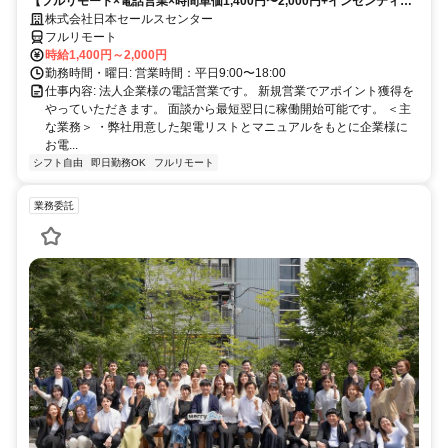
【フルリモート×電話営業×時間単価1,400円〜2,000円+インセンティブ
で家庭と仕事の両立を実現
あり】 ＜ママさん、未経験活躍中＞ 完全在宅の電話営業で家庭と仕事の
株式会社日本セールスセンター
両立を実現
フルリモート
時給1,400円～2,000円
勤務時間・曜日: 営業時間：平日9:00〜18:00
仕事内容: 法人企業様の電話営業です。 新規営業でアポイント獲得を
やっていただきます。 面談から最短翌日に稼働開始可能です。 ＜主
な業務＞ ・弊社用意した架電リストとマニュアルをもとに企業様に
お電...
シフト自由
即日勤務OK
フルリモート
業務委託