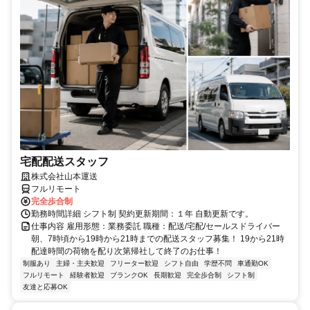
宅配配送スタッフ
株式会社山本運送
フルリモート
完全歩合制
勤務時間詳細 シフト制 契約更新期間：１年 自動更新です。
仕事内容 雇用形態：業務委託 職種：配送/宅配/セールスドライバー
朝、7時頃から19時から21時までの配送スタッフ募集！ 19から21時
配達時間の荷物を配り次第帰社して終了のお仕事！
制服あり
主婦・主夫歓迎
フリーター歓迎
シフト自由
学歴不問
車通勤OK
フルリモート
経験者歓迎
ブランクOK
長期歓迎
完全歩合制
シフト制
友達と応募OK