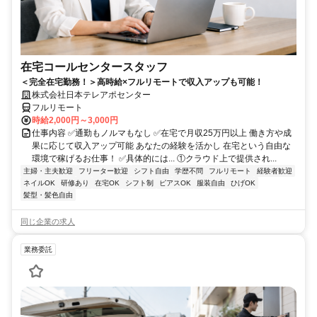
在宅コールセンタースタッフ
＜完全在宅勤務！＞高時給×フルリモートで収入アップも可能！
株式会社日本テレアポセンター
フルリモート
時給2,000円～3,000円
仕事内容 ✅通勤もノルマもなし ✅在宅で月収25万円以上 働き方や成
果に応じて収入アップ可能 あなたの経験を活かし 在宅という自由な
環境で稼げるお仕事！ ✅具体的には... ①クラウド上で提供され...
主婦・主夫歓迎
フリーター歓迎
シフト自由
学歴不問
フルリモート
経験者歓迎
ネイルOK
研修あり
在宅OK
シフト制
ピアスOK
服装自由
ひげOK
髪型・髪色自由
同じ企業の求人
業務委託