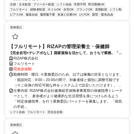
主婦・主夫歓迎
フリーター歓迎
シフト自由
学歴不問
即日勤務OK
フルリモート
経験者歓迎
ネイルOK
在宅OK
ブランクOK
長期歓迎
シフト制
ピアスOK
服装自由
履歴書不要
友達と応募OK
ひげOK
髪型・髪色自由
業務委託
【フルリモート】RIZAPの管理栄養士・保健師
【完全在宅×テレアポなし】国家資格を活かして、おうちで業務。「も
う一つの安心」を。主婦・Wワーカー活躍中！「平日の日中だけ」「夕
RIZAP株式会社
方以降の数時間だけ」など、生活リズムに合わせた時間調整が可能で
フルリモート
す。1件ごとの成果報酬型だから、頑張った分だけ手応えのある収入
完全歩合制
に。充実のサポート体制で、安心の在宅ワークを始めませんか？
勤務時間・曜日: ※業務委託のため、以下は稼働の目安となります。
・面談対応：9:00～20:00の間で、対象者様と個別に調整可能です
（※ご自身の対応可能な枠をシステム上で設定いただけます）。 ...
仕事内容: RIZAP株式会社健康経営保険者事業部の保健指導トレーナ
ーとして、 参加者がより健康的な生活習慣を身につけられるよう
「特定保健指導」を行う業務委託パートナーを募集します。 「病気
の手前...
シフト自由
フルリモート
完全歩合制
業務委託