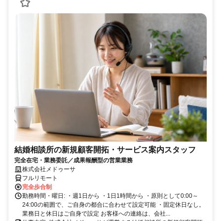
結婚相談所の新規顧客開拓・サービス案内スタッフ
完全在宅・業務委託／成果報酬型の営業業務
株式会社メドゥーサ
フルリモート
完全歩合制
勤務時間・曜日: ・週1日から ・1日1時間から ・原則として0:00～
24:00の範囲で、ご自身の都合に合わせて設定可能 ・固定休日なし。
業務日と休日はご自身で設定 お客様への連絡は、会社...