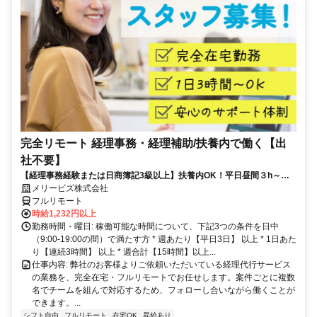
完全リモート 経理事務・経理補助/扶養内で働く【出
社不要】
【経理事務経験または日商簿記3級以上】扶養内OK！平日昼間３h～。
完全在宅で育児・介護中の方も大歓迎♪
メリービズ株式会社
フルリモート
時給1,232円以上
勤務時間・曜日: 稼働可能な時間について、下記3つの条件を日中
（9:00-19:00の間）で満たす方 * 週あたり【平日3日】 以上 * 1日あた
り【連続3時間】 以上 * 週合計【15時間】以上...
仕事内容: 弊社のお客様よりご依頼いただいている経理代行サービス
の業務を、完全在宅・フルリモートでお任せします。案件ごとに複数
名でチームを組んで対応するため、フォローし合いながら働くことが
できます。...
シフト自由
フルリモート
在宅OK
昇給あり