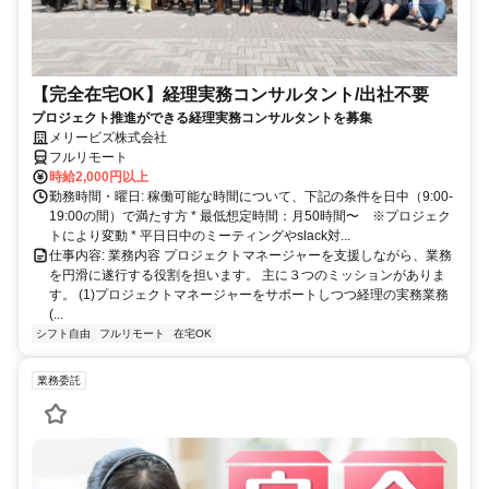
【完全在宅OK】経理実務コンサルタント/出社不要
プロジェクト推進ができる経理実務コンサルタントを募集
メリービズ株式会社
フルリモート
時給2,000円以上
勤務時間・曜日: 稼働可能な時間について、下記の条件を日中（9:00-
19:00の間）で満たす方 * 最低想定時間：月50時間〜 ※プロジェク
トにより変動 * 平日日中のミーティングやslack対...
仕事内容: 業務内容 プロジェクトマネージャーを支援しながら、業務
を円滑に遂行する役割を担います。 主に３つのミッションがありま
す。 (1)プロジェクトマネージャーをサポートしつつ経理の実務業務
(...
シフト自由
フルリモート
在宅OK
業務委託