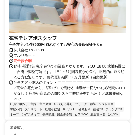
在宅テレアポスタッフ
完全在宅／1件7000円 取れなくても安心の最低保証あり⭐
株式会社Y's Group
フルリモート
完全歩合制
勤務時間詳細 完全在宅での業務となります。 9:00~18:00 稼働時間は
ご自身で調整可能です。 1日1～3時間程度からOK。 継続的に取り組
める方歓迎します。 契約更新期間：3か月更新（自動更新...
仕事内容 ✨求人のポイント ￣￣￣￣￣￣￣￣￣￣￣￣￣￣￣￣￣￣
✅完全在宅だから、移動ゼロで働ける 通勤が一切ないため時間のロス
がなし！ 家事や育児の合間やスキマ時間を有効活用！ ✅成果報酬な
ので...
社員登用あり
主婦・主夫歓迎
60代も応募可
フリーター歓迎
シフト自由
学歴不問
フルリモート
経験者歓迎
ネイルOK
研修あり
在宅OK
ブランクOK
オープニングスタッフ
長期歓迎
完全歩合制
ピアスOK
履歴書不要
ひげOK
業務委託