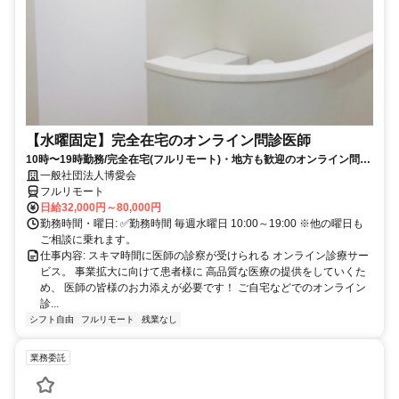
【水曜固定】完全在宅のオンライン問診医師
10時〜19時勤務/完全在宅(フルリモート)・地方も歓迎のオンライン問診
業務
一般社団法人博愛会
フルリモート
日給32,000円～80,000円
勤務時間・曜日: ✅勤務時間 毎週水曜日 10:00～19:00 ※他の曜日も
ご相談に乗れます。
仕事内容: スキマ時間に医師の診察が受けられる オンライン診療サー
ビス。 事業拡大に向けて患者様に 高品質な医療の提供をしていくた
め、 医師の皆様のお力添えが必要です！ ご自宅などでのオンライン
診...
シフト自由
フルリモート
残業なし
業務委託