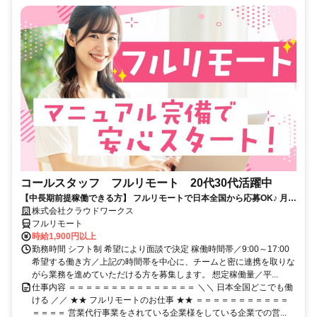
コールスタッフ フルリモート 20代30代活躍中
【中長期前提稼働できる方】 フルリモートで日本全国から応募OK♪ 月稼
働80時間で安定収入！
株式会社クラウドワークス
フルリモート
時給1,900円以上
勤務時間 シフト制 希望により面談で決定 稼働時間帯／9:00～17:00
希望する働き方／上記の時間帯を中心に、チームと密に連携を取りな
がら業務を進めていただける方を募集します。 想定稼働量／平...
仕事内容 ＝＝＝＝＝＝＝＝＝＝＝＝＝＝＝ ＼＼ 日本全国どこでも働
ける ／／ ★★ フルリモートのお仕事 ★★ ＝＝＝＝＝＝＝＝＝＝＝
＝＝＝＝ 営業代行事業をされている企業様をしている企業での営...