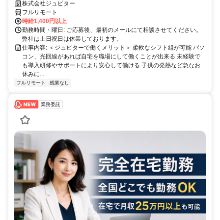
の方が活躍中！隙間時間有効活用！
株式会社ジュピター
フルリモート
時給1,400円以上
勤務時間・曜日: ご応募後、最初のメールにて相談させてください。
弊社は土日祝日は休業しております。
仕事内容: ＜ジュピターで働くメリット＞ 柔軟なシフト組が可能 パソ
コン、光回線があれば自宅を職場にして働くことが出来る 未経験で
も導入研修やサポートにより安心して働ける 子供の発熱など急なお
休みに...
フルリモート
残業なし
業務委託