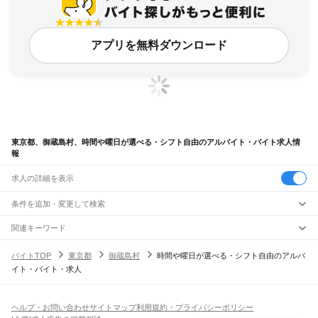
アプリを無料ダウンロード
東京都、御蔵島村、時間や曜日が選べる・シフト自由のアルバイト・バイト求人情
報
求人の詳細を表示
条件を追加・変更して検索
市区町村を追加・変更
関連キーワード
完全在宅ワーク 全国
シール貼り 在宅
現在地周辺
ガチャガチャ
犬カフェ
東京都
駅を追加・変更
バイトTOP
東京都
御蔵島村
時間や曜日が選べる・シフト自由のアルバ
東京都
すべて
イト・バイト・求人
東京23区
すべて
職種を追加・変更
JR東海道本線(東京～熱海)
千代田区
中央区
港区
新宿区
文京区
台東区
墨田区
江東区
品川区
目黒区
大田区
東京駅
新橋駅
品川駅
飲食・フードサービス
世田谷区
渋谷区
中野区
杉並区
豊島区
北区
荒川区
板橋区
練馬区
足立区
葛飾区
特徴を追加・変更
飲食・フードサービス
江戸川区
すべて
ヘルプ・お問い合わせ
サイトマップ
利用規約・プライバシーポリシー
JR山手線
ホールスタッフ
キッチンスタッフ
皿洗い・洗い場
精肉・鮮魚加工
給食調理
人気