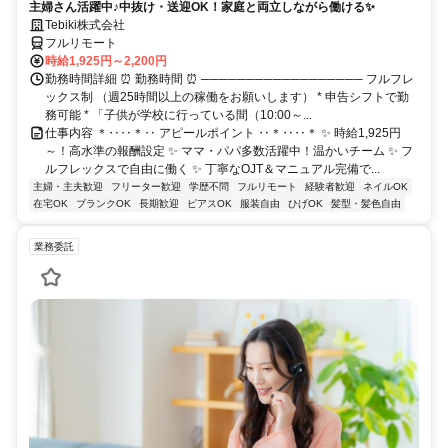
主婦さん活躍中♪中抜け・送迎OK！家庭と両立しながら働ける✨
Tebiki株式会社
フルリモート
時給1,925円～2,200円
勤務時間詳細 ⏰ 勤務時間 ⏰ ────────────────── フルフレ
ックス制 （週25時間以上の稼働をお願いします） * 申告シフトで勤
務可能 * 「子供が学校に行っている間（10:00～...
仕事内容 ＊‥‥＊‥ アピールポイント ‥＊‥‥＊ ✨ 時給1,925円
～！高水準の報酬設定 ✨ ママ・パパ多数活躍中！温かいチーム ✨ フ
ルフレックスで自由に働く ✨ 丁寧なOJT＆マニュアル完備で...
主婦・主夫歓迎
フリーター歓迎
学歴不問
フルリモート
経験者歓迎
ネイルOK
在宅OK
ブランクOK
長期歓迎
ピアスOK
服装自由
ひげOK
髪型・髪色自由
業務委託