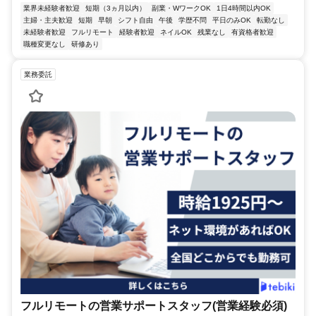
業界未経験者歓迎
短期（3ヵ月以内）
副業・WワークOK
1日4時間以内OK
主婦・主夫歓迎
短期
早朝
シフト自由
午後
学歴不問
平日のみOK
転勤なし
未経験者歓迎
フルリモート
経験者歓迎
ネイルOK
残業なし
有資格者歓迎
職種変更なし
研修あり
業務委託
フルリモートの営業サポートスタッフ(営業経験必須)