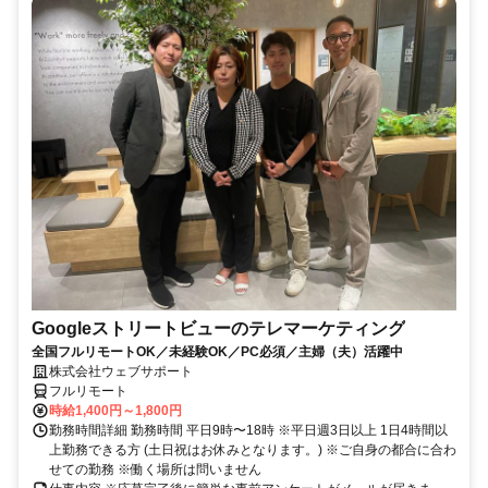
Googleストリートビューのテレマーケティング
全国フルリモートOK／未経験OK／PC必須／主婦（夫）活躍中
株式会社ウェブサポート
フルリモート
時給1,400円～1,800円
勤務時間詳細 勤務時間 平日9時〜18時 ※平日週3日以上 1日4時間以
上勤務できる方 (土日祝はお休みとなります。) ※ご自身の都合に合わ
せての勤務 ※働く場所は問いません