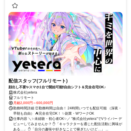
配信スタッフ(フルリモート)
顔出し不要✨スマホ1台で開始可能❗自由シフト＆完全在宅OK♪
株式会社yetera
フルリモート
月給2,000円～600,000円
勤務時間詳細 ⏰勤務時間は自由！ 24時間いつでも配信可能 （深夜・
早朝も自由） ⛺完全在宅OK！ ✨副業・WワークOK
仕事内容 ＼✨未経験・初心者OK✨／ "株式会社yetera"でVライバー デ
ビューしてみませんか？ ✋「キャラクターを通じた配信活動に興味が
ある…」 ✋「自分の趣味や好きなことで稼ぎたいけど…」 ...