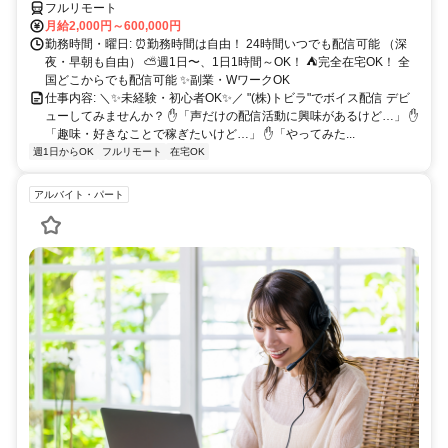
フルリモート
月給2,000円～600,000円
勤務時間・曜日: ⏰勤務時間は自由！ 24時間いつでも配信可能 （深
夜・早朝も自由） ⛅週1日〜、1日1時間～OK！ ⛺完全在宅OK！ 全
国どこからでも配信可能 ✨副業・WワークOK
仕事内容: ＼✨未経験・初心者OK✨／ "(株)トビラ"でボイス配信 デビ
ューしてみませんか？ ✋「声だけの配信活動に興味があるけど…」 ✋
「趣味・好きなことで稼ぎたいけど…」 ✋「やってみた...
週1日からOK
フルリモート
在宅OK
アルバイト・パート