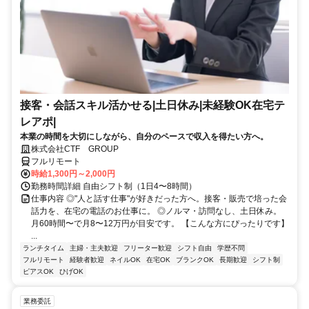
接客・会話スキル活かせる|土日休み|未経験OK在宅テ
レアポ|
本業の時間を大切にしながら、自分のペースで収入を得たい方へ。
株式会社CTF GROUP
フルリモート
時給1,300円～2,000円
勤務時間詳細 自由シフト制（1日4〜8時間）
仕事内容 ◎"人と話す仕事"が好きだった方へ。接客・販売で培った会
話力を、在宅の電話のお仕事に。 ◎ノルマ・訪問なし、土日休み。
月60時間〜で月8〜12万円が目安です。 【こんな方にぴったりです】
...
ランチタイム
主婦・主夫歓迎
フリーター歓迎
シフト自由
学歴不問
フルリモート
経験者歓迎
ネイルOK
在宅OK
ブランクOK
長期歓迎
シフト制
ピアスOK
ひげOK
業務委託