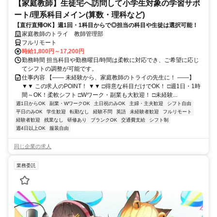
【家庭教師】生徒宅へ訪問して小学生対象の学習サポ
ート/理系科目メイン(算数・理科など)
【直行直帰OK】週1回・1科目からで◎担当の科目や生徒は選択可能！
家庭教師のトライ 教師管理部
フルリモート
時給1,800円～17,200円
勤務時間 担当科目や勤務曜日/時間は柔軟に対応でき、ご希望に応じ
てシフトの調整が可能です。
仕事内容 【―― 未経験から、家庭教師のトライの先生に！ ――】
▼▼ この求人のPOINT！ ▼▼ □得意な科目だけでOK！ □週1日・1時
間～OK！柔軟シフト □Wワーク・副業も大歓迎！ □未経験...
週1日からOK
副業・WワークOK
土日祝のみOK
主婦・主夫歓迎
シフト自由
平日のみOK
学生歓迎
転勤なし
経験不問
英語
未経験者歓迎
フルリモート
経験者歓迎
残業なし
研修あり
ブランクOK
交通費支給
シフト制
週4日以上OK
服装自由
同じ企業の求人
業務委託