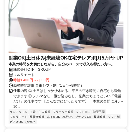
副業OK|土日休み|未経験OK在宅テレアポ|月5万円~UP
本業の時間を大切にしながら、自分のペースで収入を得たい方へ。
株式会社CTF GROUP
フルリモート
時給1,400円～2,000円
勤務時間詳細 自由シフト制（1日4〜8時間）
仕事内容 ◎ 土日はしっかり休める。平日の空き時間に自宅から稼働
できます ◎ ノルマなし・飛び込みなし。副業にちょうどいい「電話
だけ」の仕事です 【こんな方にぴったりです】 ・本業の合間に月5〜
10...
ランチタイム
主婦・主夫歓迎
フリーター歓迎
シフト自由
学歴不問
フルリモート
経験者歓迎
ネイルOK
在宅OK
ブランクOK
長期歓迎
シフト制
ピアスOK
ひげOK