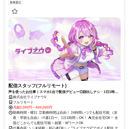
業務委託
配信スタッフ(フルリモート)
声を使ったお仕事｜スマホ1台で配信デビュー◎顔出しナシ・1日1時間
～OK♪
株式会社ライブナウV
フルリモート
月給2,000円～600,000円
勤務時間・曜日: ⏰勤務時間は自由！ 24時間いつでも配信可能 （深
夜・早朝も自由） ⛅週1日〜、1日1時間～OK！ ⛺完全在宅OK！ 全
国どこからでも配信可能 ✨副業・WワークOK
仕事内容: ＼✨未経験・初心者OK✨／ "ライブナウV"でボイス配信 デ