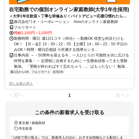
在宅勤務での個別オンライン家庭教師(大学1年生採用)
＜大学1年生歓迎＞丁寧な研修あり！バイトデビュー応援◎慣れたらお
家でラクラクのリモートバイト☆
株式会社ワオ・コーポレーション Axisのオンライン家庭教師
フルリモート
時給1,200円～2,200円
勤務時間・曜日: 週1日1コマ（40分）～勤務OK 得意な科目だけも
OK！ 【月～金】15：30～22：55 【土曜】14：00～22：55 平日の
みOK！時間・曜日応相談 ※所属する指導センタ...
仕事内容: ～・50周年を迎える今、一人ひとりの 可能性を共に広げる
仲間を募集・～ 志望校に合格するために 一生懸命頑張ってきた受験
勉強。 「受験が終わればすぐ忘れちゃう…」 はもったない！ 勉強...
週1日からOK
フルリモート
在宅OK
同じ企業の求人
前へ
次へ
1
この条件の新着求人を受け取る
東京都 / 御蔵島村
学生歓迎
「LINEで受け取る」では、新着求人のほか、おすすめ情報なども配信しま