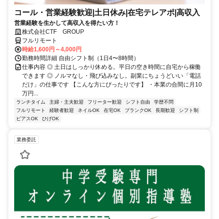
コール・営業経験歓迎|土日休み|在宅テレアポ|高収入
営業経験を生かして高収入を得たい方！
株式会社CTF GROUP
フルリモート
時給1,600円～4,000円
勤務時間詳細 自由シフト制（1日4〜8時間）
仕事内容 ◎ 土日はしっかり休める。平日の空き時間に自宅から稼働
できます ◎ ノルマなし・飛び込みなし。副業にちょうどいい「電話
だけ」の仕事です 【こんな方にぴったりです】 ・本業の合間に月10
万円...
ランチタイム
主婦・主夫歓迎
フリーター歓迎
シフト自由
学歴不問
フルリモート
経験者歓迎
ネイルOK
在宅OK
ブランクOK
長期歓迎
シフト制
ピアスOK
ひげOK
業務委託