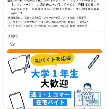
仕事内容 ※応募完了後に簡単な事前アンケートがメ－ルが届きま
す。アンケートメ－ル返信後にその後に担当者よりWEB面談日の連
絡があります。 ⏩時間単価1400円以上☆最短2ヶ月で昇給 ⏩超有名
商材「G...
社員登用あり
主婦・主夫歓迎
フリーター歓迎
シフト自由
学歴不問
フルリモート
経験者歓迎
ネイルOK
有資格者歓迎
研修あり
在宅OK
ブランクOK
長期歓迎
ピアスOK
服装自由
ひげOK
髪型・髪色自由
業務委託