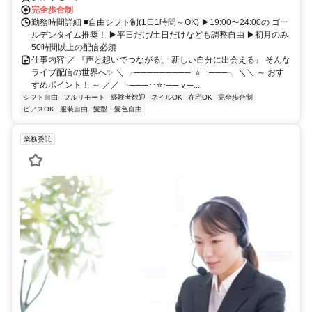
完全歩合制
勤務時間詳細 ■自由シフト制(1日1時間～OK) ▶19:00〜24:00の ゴー
ルデンタイム推奨！ ▶平日だけ/土日だけなども調整自由 ▶初月のみ
50時間以上の配信必須
仕事内容 ／ 『声と想いでつながる、 新しい自分に出会える』 そんな
ライブ配信の世界へ✨ ＼ ╭─────────･⭐･･───╮ ＼＼ ～ おす
すめポイント！ ～ ／／ ╰───･･⭐･──ｖ─...
シフト自由
フルリモート
経験者歓迎
ネイルOK
在宅OK
完全歩合制
ピアスOK
服装自由
髪型・髪色自由
業務委託