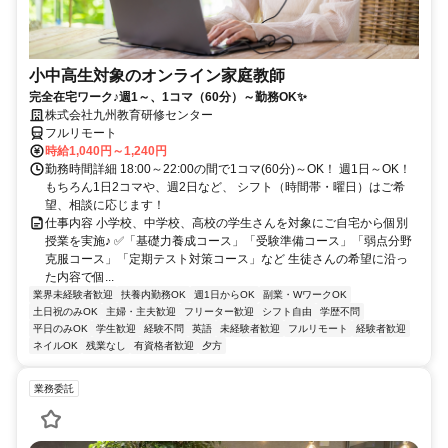
小中高生対象のオンライン家庭教師
完全在宅ワーク♪週1～、1コマ（60分）～勤務OK✨
株式会社九州教育研修センター
フルリモート
時給1,040円～1,240円
勤務時間詳細 18:00～22:00の間で1コマ(60分)～OK！ 週1日～OK！
もちろん1日2コマや、週2日など、 シフト（時間帯・曜日）はご希
望、相談に応じます！
仕事内容 小学校、中学校、高校の学生さんを対象にご自宅から個別
授業を実施♪ ✅「基礎力養成コース」「受験準備コース」「弱点分野
克服コース」「定期テスト対策コース」など 生徒さんの希望に沿っ
た内容で個...
業界未経験者歓迎
扶養内勤務OK
週1日からOK
副業・WワークOK
土日祝のみOK
主婦・主夫歓迎
フリーター歓迎
シフト自由
学歴不問
平日のみOK
学生歓迎
経験不問
英語
未経験者歓迎
フルリモート
経験者歓迎
ネイルOK
残業なし
有資格者歓迎
夕方
業務委託