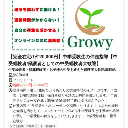
【完全在宅/1件20,000円】中学受験生の伴走指導【中
受経験者/保護者としての中受経験者大歓迎】
中受経験者・指導経験者・お子様の中受を終えた保護者大歓迎/高時給/週
1〜OK！/面接〜研修までオンライン完結
(株)Grabit
フルリモート
時給2,000円～3,000円
勤務時間・曜日: 生徒ひとりあたりの実働時間のイメージです。 * 面
談：1時間/週(生徒様、保護者様と相談の上時間を決定します。) * 週
間スケジュール作成：30分/週(面談終了後に取り組んでいた...
仕事内容: 中学受験生へのコーチング指導になります！ あなたの経験
と知識を活かして、フルリモートで悩める中学受験生と保護者の相談
に乗り、中学受験の伴走をしていただきます。 中学受験経験・指導
経験が...
シフト自由
フルリモート
在宅OK