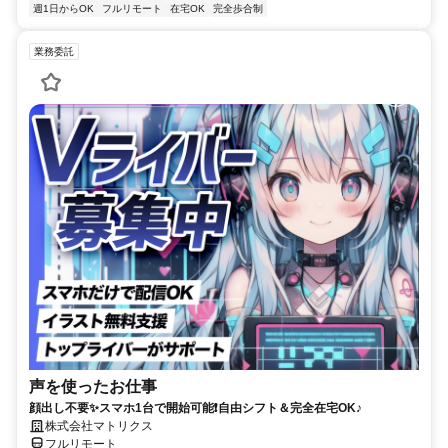
週1日からOK
フルリモート
在宅OK
完全歩合制
業務委託
声を使ったお仕事
顔出し不要✨スマホ1台で開始可能❗自由シフト＆完全在宅OK♪
株式会社マトリクス
フルリモート