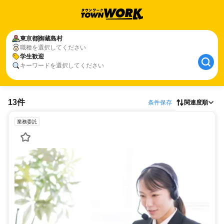
東京都
御蔵島村
職種を選択してください
学生歓迎
キーワードを選択してください
13件
条件保存
関連度順
業務委託