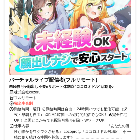
バーチャルライブ配信者(フルリモート)
未経験可✨顔出し不要✊サポート体制◎“ココロオドル”活動を♪
株式会社cozoru
フルリモート
完全歩合制
勤務時間・曜日: ⏰勤務時間は自由！ 24時間いつでも配信可能 （深
夜・早朝も自由） ⛅1日1時間～の短時間配信でもOK！ ⛺完全在宅
OK！ 全国どこからでも配信可能 ✨副業・WワークOK
仕事内容: …………………………………………………… 『あなたの個
性が誰かをワクワクさせる』 cozoproは「ココロオドル居場所」を 一
緒に創り続ける仲間を募集します✨ ………………………………...