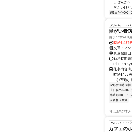
ませんか？
ぎたいけど…
週1日からOK
アルバイト・パ
障がい者訪
特定非営利活
時給1,475
交通・アク
東京都町田
勤務時間詳細 
mhn-enjo
仕事内容 
時給1475
い) /夜勤
変形労働時間制
土日祝のみOK
車通勤OK
平日
有資格者歓迎
同じ企業の求人
アルバイト・パ
カフェの