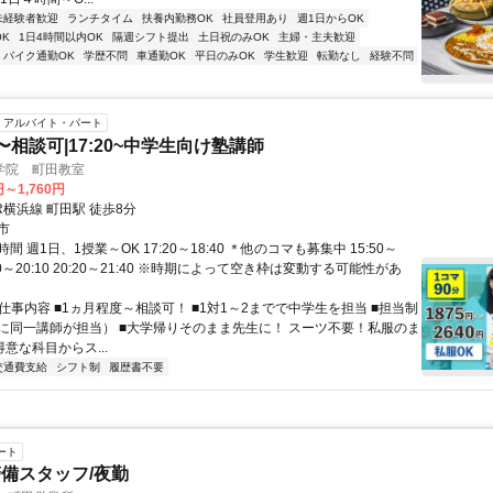
未経験者歓迎
ランチタイム
扶養内勤務OK
社員登用あり
週1日からOK
K
1日4時間以内OK
隔週シフト提出
土日祝のみOK
主婦・主夫歓迎
バイク通勤OK
学歴不問
車通勤OK
平日のみOK
学生歓迎
転勤なし
経験不問
アルバイト・パート
〜相談可|17:20~中学生向け塾講師
学院 町田教室
円～1,760円
R横浜線 町田駅 徒歩8分
市
間 週1日、1授業～OK 17:20～18:40 ＊他のコマも募集中 15:50～
8:50～20:10 20:20～21:40 ※時期によって空き枠は変動する可能性があ
 仕事内容 ■1ヵ月程度～相談可！ ■1対1～2までで中学生を担当 ■担当制
に同一講師が担当） ■大学帰りそのまま先生に！ スーツ不要！私服のま
得意な科目からス...
交通費支給
シフト制
履歴書不要
ート
備スタッフ/夜勤