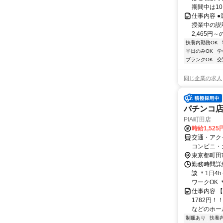
期間中は10.
仕事内容 
授業中の説
2,465円
扶養内勤務OK
平日のみOK
学
ブランクOK
交
同じ企業の求人
パチンコ
PIA町田店
時給1,525
交通・アク
コンビニ・
東京都町田
勤務時間詳細
談 ＊1日4
ワークOK ＊
仕事内容 
1782円！
などのホール
制服あり
扶養