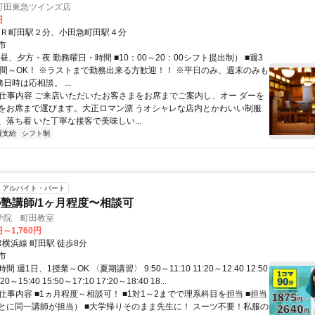
町田東急ツインズ店
円
ＪＲ町田駅２分、小田急町田駅４分
市
昼、夕方・夜 勤務曜日・時間 ■10：00～20：00シフト提出制） ■週3
時間～OK！ ※ラストまで勤務出来る方歓迎！！ ※平日のみ、週末のみも
務日時は応相談。 ...
● 仕事内容 ご来店いただいたお客さまをお席までご案内し、オー ダーを
をお席まで運びます。大正ロマン漂 うオシャレな店内とかわいい制服
、落ち着 いた丁寧な接客で美味しい...
費支給
シフト制
アルバイト・パート
塾講師/1ヶ月程度〜相談可
学院 町田教室
円～1,760円
R横浜線 町田駅 徒歩8分
市
 週1日、1授業～OK 〈夏期講習〉 9:50～11:10 11:20～12:40 12:50
20～15:40 15:50～17:10 17:20～18:40 18...
 仕事内容 ■1ヵ月程度～相談可！ ■1対1～2までで理系科目を担当 ■担当
とに同一講師が担当） ■大学帰りそのまま先生に！ スーツ不要！私服の