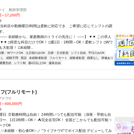
ライ 教師管理部
円～17,200円
ト
担当科目や勤務曜日/時間は柔軟に対応でき、ご希望に応じてシフトの調
す。
【―― 未経験から、家庭教師のトライの先生に！ ――】 ▼▼ この求人
！ ▼▼ □得意な科目だけでOK！ □週1日・1時間～OK！柔軟シフト □Wワ
大歓迎！ □未経験...
副業・WワークOK
土日祝のみOK
主婦・主夫歓迎
シフト自由
平日のみOK
なし
経験不問
英語
未経験者歓迎
フルリモート
経験者歓迎
残業なし
研修あり
通費支給
シフト制
週4日以上OK
服装自由
フ(フルリモート)
ブナウV
円～600,000円
ト
曜日: ⏰勤務時間は自由！ 24時間いつでも配信可能 （深夜・早朝も自
日〜、1日1時間～OK！ ⛺完全在宅OK！ 全国どこからでも配信可能 ✨
ークOK
＼✨未経験・初心者OK✨／ "ライブナウV"でボイス配信 デビューしてみ