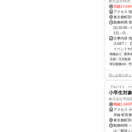
株式会社MSK
日給17,04
アクセス 
東京都町田
勤務時間 
[1] 20:
1日～O...
仕事内容 
入GET！
イベントや連
制服あり
業界
主婦・主夫歓迎
即日勤務OK
平
同じ企業の求人
アルバイト・パ
小学生対
株式会社早稲
時給1,50
アクセス 
岸線 町田
口)徒歩約2
東京都町田
勤務時間 ＜
はご相談くだ