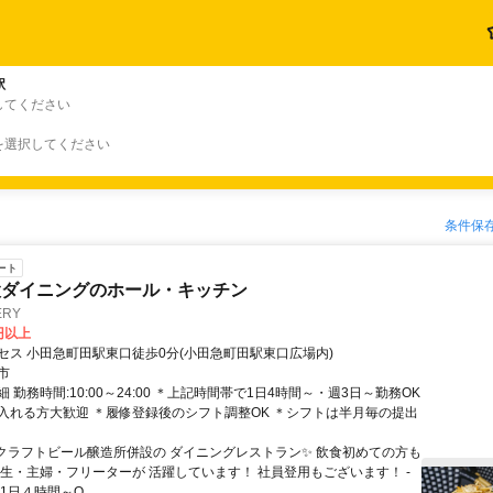
駅
してください
を選択してください
条件保
ート
設ダイニングのホール・キッチン
ERY
0円以上
セス 小田急町田駅東口徒歩0分(小田急町田駅東口広場内)
市
 勤務時間:10:00～24:00 ＊上記時間帯で1日4時間～・週3日～勤務OK
入れる方大歓迎 ＊履修登録後のシフト調整OK ＊シフトは半月毎の提出
- クラフトビール醸造所併設の ダイニングレストラン✨ 飲食初めての方も
学生・主婦・フリーターが 活躍しています！ 社員登用もございます！ -
1日４時間～O...