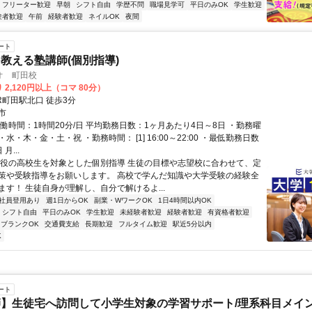
フリーター歓迎
早朝
シフト自由
学歴不問
職場見学可
平日のみOK
学生歓迎
験者歓迎
午前
経験者歓迎
ネイルOK
夜間
ート
教える塾講師(個別指導)
オ 町田校
 2,120円以上（コマ 80分）
R町田駅北口 徒歩3分
市
働時間：1時間20分/日 平均勤務日数：1ヶ月あたり4日～8日 ・勤務曜
水・木・金・土・祝 ・勤務時間： [1] 16:00～22:00 ・最低勤務日数
月...
現役の高校生を対象とした個別指導 生徒の目標や志望校に合わせて、定
策や受験指導をお願いします。 高校で学んだ知識や大学受験の経験全
ます！ 生徒自身が理解し、自分で解けるよ...
社員登用あり
週1日からOK
副業・WワークOK
1日4時間以内OK
シフト自由
平日のみOK
学生歓迎
未経験者歓迎
経験者歓迎
有資格者歓迎
ブランクOK
交通費支給
長期歓迎
フルタイム歓迎
駅近5分以内
K
ート
】生徒宅へ訪問して小学生対象の学習サポート/理系科目メイン