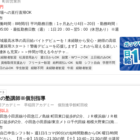
 町田営業所
0円
現場への直行直帰OK
市
実働時間：8時間/日 平均勤務日数：1ヶ月あたり4日～20日 ・勤務時間：
00～05:00 ・最低勤務日数（週）：1日 20：00～翌5：00（休憩あり） ※週
地域最高水準の高日給バイトデビューを！未経験から安心・納得の高収
 【夏採用スタート！警備デビューを応援します】 これから迎える楽しい
休も充実♪ ＞＞仲間が増える今がチャ...
未経験者歓迎
社員登用あり
週1日からOK
副業・WワークOK
土日祝のみOK
資格取得支援あり
フリーター歓迎
給料前払いOK
短期
シフト自由
学歴不問
日のみOK
学生歓迎
経験不問
未経験者歓迎
午前
経験者歓迎
ート
象の塾講師※個別指導
田アカデミー 早稲田アカデミー 個別進学館町田校
0円以上
小田急小田原線/小田急江ノ島線 町田東口徒歩約2分、ＪＲ横浜線/ＪＲ根
東口徒歩約2分、小田急小田原線/東京メトロ千代田線 相模大野東口(南出
8分
市
自己申告シフト制＞ 週1日/1コマ(90分)の短時間勤務からOK 曜日/時間
さい。 【月～金】15:00～21:30の間 【土】10:40～21:30の間 ※講習