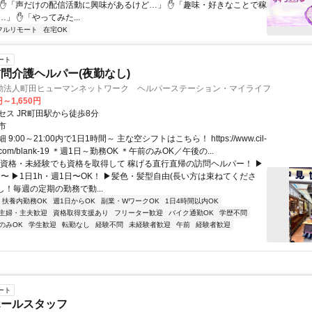
 ✋「声だけの配信活動に興味があるけど…」 ✋「趣味・好きなことで稼
」 ✋「やってみた...
フルリモート
在宅OK
ート
問介護ヘルパー(夜勤なし)
動法人町田ヒューマンネットワーク ヘルパーステーション・マイライフ
円～1,650円
セス JR町田駅から徒歩8分
市
9:00～21:00内で1日1時間～ 主な空シフトはこちら！ https://www.cil-
y.com/blank-19 ＊週1日～勤務OK ＊午前のみOK／午後の...
無資格・未経験でも資格を取得して 稼げる直行直帰の訪問ヘルパー！ ▶
円〜 ▶1日1h・週1日〜OK！ ▶髪色・髪型自由(長い方は束ねてくださ
なし！毎週の定期の勤務で動...
扶養内勤務OK
週1日からOK
副業・WワークOK
1日4時間以内OK
主婦・主夫歓迎
資格取得支援あり
フリーター歓迎
バイク通勤OK
学歴不問
のみOK
学生歓迎
転勤なし
経験不問
未経験者歓迎
午前
経験者歓迎
ート
ホールスタッフ