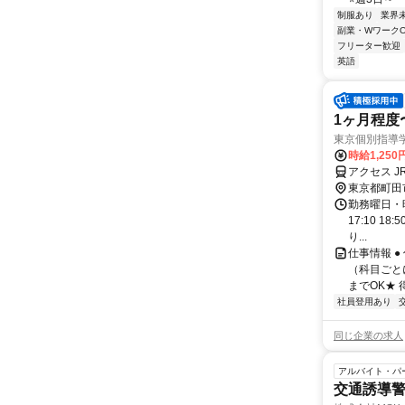
制服あり
業界
副業・WワークO
フリーター歓迎
英語
1ヶ月程度
東京個別指導
時給1,250
アクセス J
東京都町田
勤務曜日・時
17:10 1
り...
仕事情報 ●
（科目ごと
までOK★ 
社員登用あり
同じ企業の求人
アルバイト・パ
交通誘導警