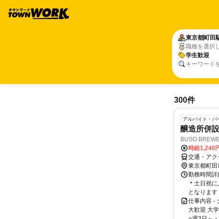
東京都
町田
職種を選択
学生歓迎
キーワード
300件
アルバイト・パ
醸造所併
BUSO BREW
時給1,24
交通・アク
東京都町田
勤務時間詳細
＊土日祝に
となります
仕事内容 
大歓迎 大
⭐週3日～・