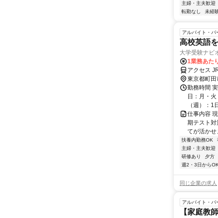
主婦・主夫歓迎
転勤なし
未経
アルバイト・パ
高校英語を
大学受験ナビ
1業務あたり
アクセス J
東京都町田
勤務時間 実
日：月・火・
（週）：1日 
仕事内容 
期テスト対
てが活かせ
扶養内勤務OK
主婦・主夫歓迎
研修あり
夕方
週2・3日からO
同じ企業の求人
アルバイト・パ
【家庭教師