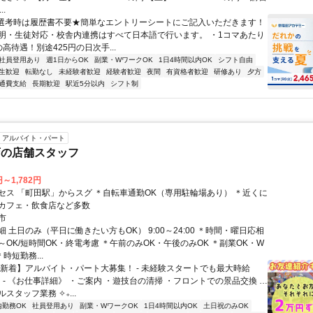
..
●選考時は履歴書不要★簡単なエントリーシートにご記入いただきます！
明・生徒対応・校舎内連携はすべて日本語で行います。 ・1コマあたり
～の高待遇！別途425円の日次手...
社員登用あり
週1日からOK
副業・WワークOK
1日4時間以内OK
シフト自由
生歓迎
転勤なし
未経験者歓迎
経験者歓迎
夜間
有資格者歓迎
研修あり
夕方
通費支給
長期歓迎
駅近5分以内
シフト制
アルバイト・パート
店の店舗スタッフ
円～1,782円
セス 「町田駅」からスグ ＊自転車通勤OK（専用駐輪場あり） ＊近くに
カフェ・飲食店など多数
市
 土日のみ（平日に働きたい方もOK） 9:00～24:00 ＊時間・曜日応相
h～OK/短時間OK・終電考慮 ＊午前のみOK・午後のみOK ＊副業OK・W
時短勤務...
【新着】アルバイト・パート大募集！ - 未経験スタートでも最大時給
！ - 《お仕事詳細》 ・ご案内 ・遊技台の清掃 ・フロントでの景品交換 …
スタッフ業務 ✧₊...
内勤務OK
社員登用あり
副業・WワークOK
1日4時間以内OK
土日祝のみOK