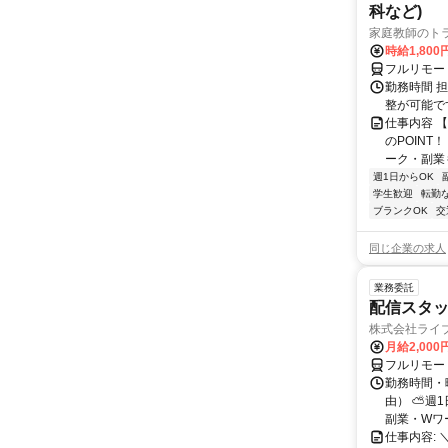
科など)
家庭教師のト
時給1,800
フルリモー
勤務時間 
整が可能で
仕事内容 
のPOINT
ーク・副業も
週1日からOK
学生歓迎
転勤
ブランクOK
交
同じ企業の求人
業務委託
配信スタッ
株式会社ライ
月給2,000
フルリモー
勤務時間・
由） ⛅週1
副業・Wワ
仕事内容: 