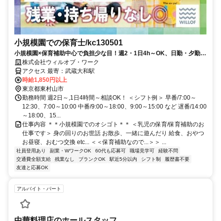
小規模園での保育士/kc130501
小規模園×保育補助中心で負担少な目！週2・1日4h～OK、日勤・夕勤等
の選択可！ミドル世代も
株式会社ウィルオブ・ワーク
アクセス 最寄：武蔵大和駅
時給1,850円以上
東京都東村山市
勤務時間 週2日～,1日4時間～相談OK！ ＜シフト例＞ 早番/7:00～
12:30、7:00～10:00 中番/9:00～18:00、9:00～15:00 など 遅番/14:00
～18:00、15...
仕事内容 ＊＊小規模園でのオシゴト＊＊ ＜乳児の保育/保育補助のお
仕事です＞ 身の回りのお世話 お散歩、一緒に遊んだり 給食、おやつ
お昼寝、おむつ交換 etc... ＜＜保育補助なので...＞＞ ...
社員登用あり
副業・WワークOK
60代も応募可
職場見学可
経験不問
交通費全額支給
残業なし
ブランクOK
駅近5分以内
シフト制
履歴書不要
友達と応募OK
アルバイト・パート
中華料理店のホールスタッフ