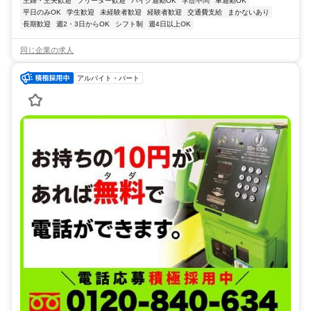
主婦・主夫歓迎
フリーター歓迎
バイク通勤OK
学歴不問
車通勤OK
平日のみOK
学生歓迎
未経験者歓迎
経験者歓迎
交通費支給
まかないあり
長期歓迎
週2・3日からOK
シフト制
週4日以上OK
同じ企業の求人
アルバイト・パート