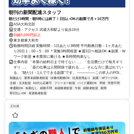
朝刊の新聞配達スタッフ
朝だけ3時間・朝5時には終了！日払いOKの副業で月＋10万円
ASA大和北部
交通・アクセス 武蔵大和駅より徒歩16分
日給5,000円以上
東京都東大和市
勤務時間詳細 実働時間：1日あたり3時間 平均勤務日数：1ヶ月あた
り20日 1：00～5：00 ＊実働3時間程度 ★週3日〜相談OK ★副業・W
ワーク歓迎 ★本業前に働ける ★長時間拘束なし
仕事内容 「本業の給料日まで待てない…」 「生活費だけで毎月ギリ
ギリ…」 「昼の仕事は人間関係で疲れる…」 そんな方に選ばれてい
る、 “朝だけ・1人でできる副業”です。 ―――――この求人のPOI...
制服あり
業界未経験者歓迎
扶養内勤務OK
社員登用あり
副業・WワークOK
主婦・主夫歓迎
60代も応募可
フリーター歓迎
バイク通勤OK
早朝
学歴不問
車通勤OK
転勤なし
経験不問
未経験者歓迎
午前
経験者歓迎
夜間
即日払いOK
有資格者歓迎
正社員