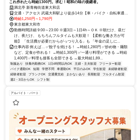
これ作れたら時給1300円。求む！昭和の味の後継者。
満北亭 新青梅街道東大和店
交通・アクセス 武蔵大和駅より徒歩14分【車・バイク・自転車通勤
可能】
時給1,250円～1,790円
東京都東大和市
勤務時間詳細 9:00～23:00 ※週3日～1日4h～ＯＫ ※朝だけ、昼だ
け、夜だけ、 もちろんフルタイムも大歓迎！ 【柔軟な働き方が可
能】 「生活費が必要だからがっつり入る」も 「年金の足しに...
仕事内容 例えば… ✅餃子を焼ける！ →時給1,280円 ✅炒め物・麺類
など、定食が作れる！ →時給1,300円 ✅一通り料理ができる →時給
1,400円 ✅料理も接客も全部できる →最大時給1,89...
制服あり
扶養内勤務OK
1日4時間以内OK
主婦・主夫歓迎
フリーター歓迎
バイク通勤OK
短期
学歴不問
車通勤OK
平日のみOK
学生歓迎
未経験者歓迎
経験者歓迎
ブランクOK
交通費支給
まかないあり
長期歓迎
フルタイム歓迎
週2・3日からOK
シフト制
アルバイト・パート