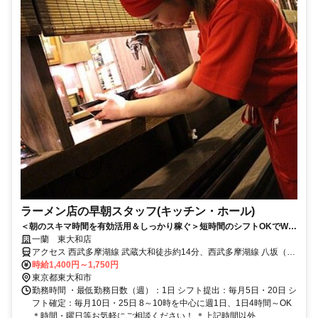
ラーメン店の早朝スタッフ(キッチン・ホール)
＜朝のスキマ時間を有効活用＆しっかり稼ぐ＞短時間のシフトOKでWワ
ークにもオススメ♪髪色自由！
一蘭 東大和店
アクセス 西武多摩湖線 武蔵大和徒歩約14分、西武多摩湖線 八坂（東
京都）徒歩約27分、西武山口線 多摩湖南口徒歩約28分 「上北台駅」
時給1,400円～1,750円
から新青梅街道を東久留米市方面へ車で7分
東京都東大和市
勤務時間 ・最低勤務日数（週）：1日 シフト提出：毎月5日・20日 シ
フト確定：毎月10日・25日 8～10時を中心に週1日、1日4時間～OK
＊時間・曜日等お気軽にご相談ください！ ＊上記時間以外...