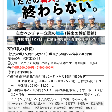
左官職人(職長)
【ただの職人で終わらない！】職長から幹部へ✅年収750万円可
株式会社盛岡工業/本社
交通・アクセス 現場への直行直帰が基本です／車通勤可／無料駐車
場あり／バイク、自転車通勤可／転勤なし
年俸5,500,000円～7,500,000円
東京都東村山市
勤務時間詳細 総労働時間：1ヶ月あたり158時間36分 ◤￣￣￣￣￣￣
￣￣ ❖ 勤務時間 ▢ 8:00～17:00（実働7.5時間） ▢ 休憩時間：計90
分 └ 昼休憩：12:00～13:00 └...
仕事内容 年収750万円までOK！ 前の給料は保証します。ボーナスは
3.6ヶ月分！ ■═══════════════════════■ 職長として、
ここまでがんばってきたあなたへ。 その腕、ちゃんと給...
ランチタイム
資格取得支援あり
バイク通勤OK
学歴不問
車通勤OK
固定時間制
職場見学可
転勤なし
交通費全額支給
経験者歓迎
有資格者歓迎
研修あり