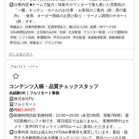
仕事内容 ■チームで協力！味集中カウンターで落ち着いた雰囲気の
「一蘭」キッチン・ホールのお仕事 ・お客様のご案内（例：席の案
内） ・食券、オーダー用紙のお受け取り ・ラーメン調理のサポート
（例：ネギ...
制服あり
扶養内勤務OK
社員登用あり
週1日からOK
副業・WワークOK
1日4時間以内OK
土日祝のみOK
主婦・主夫歓迎
フリーター歓迎
バイク通勤OK
早朝
シフト自由
車通勤OK
平日のみOK
学生歓迎
未経験者歓迎
経験者歓迎
即日払いOK
研修あり
ブランクOK
同じ企業の求人
アルバイト・パート
コンテンツ入稿・品質チェックスタッフ
未経験OK｜フルリモート事務
株式会社Fly
フルリモート
時給1,800円
勤務時間詳細 勤務時間：12:00〜20:00（休憩1時間、実働7時間） 週
5日勤務のシフト制です。曜日固定ではありません。 業務時間中はカ
メラ・音声ONでオンラインMTGルームに参加いただきます。 ...
仕事内容 当社は成人向けVTuber事務所を運営しています。配信・販
売する年齢制限のある映像コンテンツについて、商品ページの入稿、