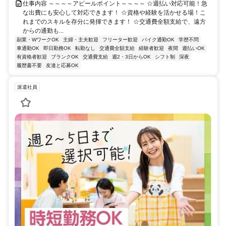
仕事内容 ～～～～アピールポイント～～～～ ☆週払い対応可能！急
な出費にも安心して対応できます！ ☆資格や経験を活かせる場！こ
れまでのスキルを存分に発揮できます！ ☆交通費全額支給で、遠方
からの通勤も...
副業・WワークOK
主婦・主夫歓迎
フリーター歓迎
バイク通勤OK
学歴不問
車通勤OK
即日勤務OK
転勤なし
交通費全額支給
経験者歓迎
夜間
週払いOK
有資格者歓迎
ブランクOK
交通費支給
週2・3日からOK
シフト制
深夜
履歴書不要
友達と応募OK
派遣社員