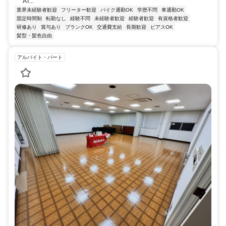
AT...
業界未経験者歓迎
フリーター歓迎
バイク通勤OK
学歴不問
車通勤OK
固定時間制
転勤なし
経験不問
未経験者歓迎
経験者歓迎
有資格者歓迎
研修あり
賞与あり
ブランクOK
交通費支給
長期歓迎
ピアスOK
髪型・髪色自由
アルバイト・パート