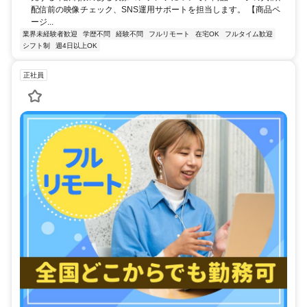
配信前の映像チェック、SNS運用サポートを担当します。 【商品ペ
ージ...
業界未経験者歓迎
学歴不問
経験不問
フルリモート
在宅OK
フルタイム歓迎
シフト制
週4日以上OK
正社員