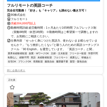
フルリモートの英語コーチ
完全在宅勤務！「好き」も「キャリア」も諦めない働き方可！
90株式会社
フルリモート
月給304,000円以上
勤務時間詳細 総労働時間：1ヶ月あたり165時間 フルフレックス制
（実働8時間・休憩1時間） ※勤務時間はご希望第一で調整しますの
で、お気軽にご相談ください。
仕事内容 「せっかく身につけた英語力、使わないまま眠らせていま
せんか？」 “もう挫折したくない”と願う人のための英語コーチングス
クール 「90 English」を運営しています。 「英語コーチ」と聞...
業界未経験者歓迎
副業・WワークOK
主婦・主夫歓迎
フリーター歓迎
学歴不問
転勤なし
経験不問
英語
未経験者歓迎
フルリモート
残業なし
研修あり
在宅OK
ブランクOK
長期歓迎
服装自由
履歴書不要
髪型・髪色自由
同じ企業の求人
正社員