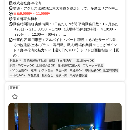
株式会社庭や花清
交通・アクセス 勤務地は東大和市を拠点として、多摩エリアを中心
とした各現場です！⭐西武拝島線「東大和市駅」より車で約10分 ⭐西
日給9,000円～11,000円
武多摩湖線「武蔵大和駅」より車で約10分⭐西武バス「団地北」バス
東京都東大和市
停より徒歩約3分
勤務時間詳細 実働時間：1日あたり7時間 平均勤務日数：1ヶ月あた
り20日 〜 21日 08:00 〜 17:00 （現場時間/休憩2時間） ※10:00〜
（30分）、 12:00〜（60分）、 ...
仕事内容 雇用形態：アルバイト・パート 職種：その他サービス業、
その他建築/土木/プラント専門職、職人/現場作業員 ✨ここがポイン
ト！庭や花清の魅力✨ ✅【週何日でもOK】シフトは面接相談 ✅【夏
の...
制服あり
業界未経験者歓迎
短期（3ヵ月以内）
週1日からOK
副業・WワークOK
土日祝のみOK
資格取得支援あり
フリーター歓迎
バイク通勤OK
短期
シフト自由
学歴不問
車通勤OK
即日勤務OK
固定時間制
平日のみOK
学生歓迎
転勤なし
経験不問
未経験者歓迎
正社員