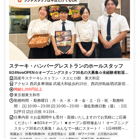
ステーキ・ハンバーグレストランのホールスタッフ
8/24NewOPEN☆オープニングスタッフ30名の大募集☆未経験者歓迎☆
平日だけ・土日だけもOK！
国産牛ステーキレストラン・スエヒロ館 東大和店
アクセス 西武多摩湖線 武蔵大和徒歩約15分、西武拝島線/西武新宿線
東大和市徒歩約29分、西武山口線 多摩湖南口徒歩約29分
時給1,300円以上
東京都東大和市
勤務時間 ・勤務曜日：月・火・水・木・金・土・日・祝 ・勤務時
間： [1] 10:00～23:00 [2] 10:00～23:00 ・最低勤務日数（週）：2日
[1]平日 [2]土日祝 ※1日4...
仕事内容 ※お盆期間中も受付・面接いたしますのでお気軽にご応募
ください！ ★8/24オープン！ ★オープン前研修あり！ オープニング
スタッフ30名の大募集！ みんなで一緒にスタート！ ・1日4時間～...
制服あり
扶養内勤務OK
社員登用あり
副業・WワークOK
土日祝のみOK