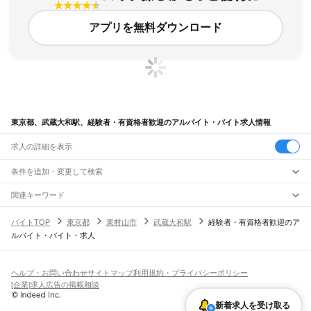
アプリを無料ダウンロード
東京都、武蔵大和駅、経験者・有資格者歓迎のアルバイト・バイト求人情報
求人の詳細を表示
条件を追加・変更して検索
市区町村を追加・変更
関連キーワード
完全在宅ワーク 全国
シール貼り 在宅
現在地周辺
ガチャガチャ
犬カフェ
東京都
駅を追加・変更
バイトTOP
東京都
東村山市
武蔵大和駅
経験者・有資格者歓迎のア
東京都
すべて
ルバイト・バイト・求人
東京23区
すべて
職種を追加・変更
JR東海道本線(東京～熱海)
千代田区
中央区
港区
新宿区
文京区
台東区
墨田区
江東区
品川区
目黒区
大田区
東京駅
新橋駅
品川駅
飲食・フードサービス
世田谷区
渋谷区
中野区
杉並区
豊島区
北区
荒川区
板橋区
練馬区
足立区
葛飾区
特徴を追加・変更
飲食・フードサービス
江戸川区
すべて
ヘルプ・お問い合わせ
サイトマップ
利用規約・プライバシーポリシー
JR山手線
ホールスタッフ
キッチンスタッフ
皿洗い・洗い場
精肉・鮮魚加工
給食調理
人気
[企業]求人広告の掲載相談
大崎駅
五反田駅
目黒駅
恵比寿駅
渋谷駅
原宿駅
代々木駅
新宿駅
新大久保駅
八王子市
立川市
武蔵野市
三鷹市
青梅市
府中市
昭島市
調布市
町田市
小金井市
雇用形態を追加・変更
パン屋（ベーカリー）
フードカウンター販売員
バー（BAR）・バーテンダー
日払いOK
高校生歓迎
学生歓迎
深夜の仕事
髪型・髪色自由
ひげOK
ネイルOK
高田馬場駅
目白駅
池袋駅
大塚駅
巣鴨駅
駒込駅
田端駅
西日暮里駅
日暮里駅
鶯谷駅
小平市
日野市
東村山市
国分寺市
国立市
福生市
狛江市
東大和市
清瀬市
新着求人を受け取る
飲食店補助（開店・閉店準備）
飲食店（店長・マネージャー）
ピアスOK
アルバイト・パート
履歴書不要
オープニングスタッフ
留学生・外国人活躍中
上野駅
御徒町駅
秋葉原駅
神田駅
東京駅
有楽町駅
新橋駅
浜松町駅
田町駅