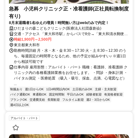
急募 小児科クリニック正・准看護師(正社員転換制度
有り)
8月末退職者1名ゆえの増員！時間無い方はwebのみで内定！
ひだまりの森こどもクリニック(医療法人社団森創会)
交通・アクセス 「東大和市駅」からバスで8分→「東大和清水郵便
局」下車：徒歩5分、または「「団地南」下車：徒歩4分／「久米川
時給1,900円～2,500円
駅」からバスで10分→「東大和清水郵便局」下車：徒歩5分
東京都東大和市
勤務時間詳細 月・水・木・金 8:30～17:30 火・土 8:30～12:30 のう
ち、毎週固定の時間帯となるため、他の予定が組みやすい♪ ※週1日
から相談可能です
仕事内容 雇用形態：アルバイト・パート 職種：看護師、准看護師 ク
リニック内の各種看護師業務をお任せします。 ・問診 ・身体計測 ・
バイタル測定 ・医療処置 （吸入・吸引、採血、点滴、心電図など）
...
制服あり
週1日からOK
1日4時間以内OK
土日祝のみOK
主婦・主夫歓迎
バイク通勤OK
車通勤OK
固定時間制
平日のみOK
経験者歓迎
有資格者歓迎
ブランクOK
交通費支給
長期歓迎
フルタイム歓迎
週2・3日からOK
週4日以上OK
アルバイト・パート