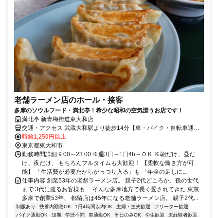
老舗ラーメン店のホール・接客
多摩のソウルフード・満北亭！希少な昭和の空気漂うお店です！
満北亭 新青梅街道東大和店
交通・アクセス 武蔵大和駅より徒歩14分【車・バイク・自転車通勤
可能】
時給1,250円以上
東京都東大和市
勤務時間詳細 9:00～23:00 ※週3日～1日4h～ＯＫ ※朝だけ、昼だ
け、夜だけ、 もちろんフルタイムも大歓迎！ 【柔軟な働き方が可
能】 「生活費が必要だからがっつり入る」も 「年金の足しに...
仕事内容 創業53年の老舗ラーメン店。 親子2代どころか、孫の世代
まで 3代に渡るお客様も… そんな多摩地方で長く愛されてきた 東京
多摩で創業53年、 都留店は45年になる老舗ラーメン店。 親子2代...
制服あり
扶養内勤務OK
1日4時間以内OK
主婦・主夫歓迎
フリーター歓迎
バイク通勤OK
短期
学歴不問
車通勤OK
平日のみOK
学生歓迎
未経験者歓迎