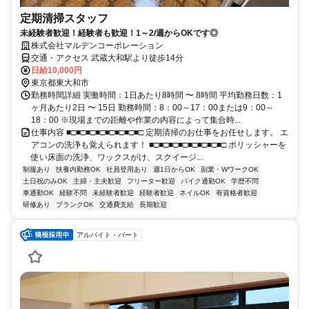
定期清掃スタッフ
未経験者歓迎！経験者も歓迎！1～2/週からOKです◎
株式会社マルデンコーポレーション
交通・アクセス 武蔵大和駅より徒歩14分
日給10,000円
東京都東大和市
勤務時間詳細 実働時間：1日あたり8時間 〜 8時間 平均勤務日数：1
ヶ月あたり2日 〜 15日 勤務時間：8：00～17：00または9：00～
18：00 ※現場までの距離や作業の内容によって集合時...
仕事内容 ■□■□■□■□■□■□■□■□ 定期清掃のお仕事をお任せします。 エ
アコンの洗浄も覚えられます！ ■□■□■□■□■□■□■□■□ ポリッシャーを
使い床面の洗浄、ワックスがけ、スクイージ...
制服あり
扶養内勤務OK
社員登用あり
週1日からOK
副業・WワークOK
土日祝のみOK
主婦・主夫歓迎
フリーター歓迎
バイク通勤OK
学歴不問
車通勤OK
経験不問
未経験者歓迎
経験者歓迎
ネイルOK
有資格者歓迎
研修あり
ブランクOK
交通費支給
長期歓迎
アルバイト・パート