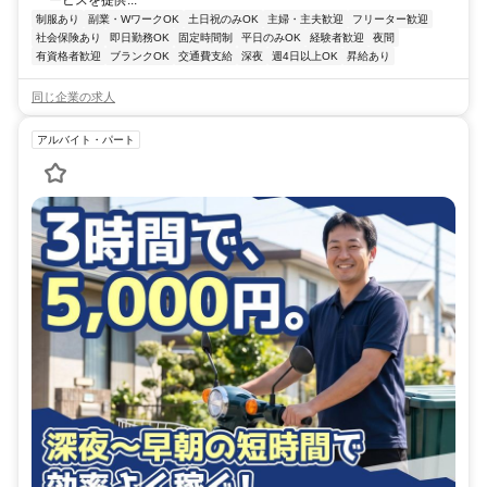
制服あり
副業・WワークOK
土日祝のみOK
主婦・主夫歓迎
フリーター歓迎
社会保険あり
即日勤務OK
固定時間制
平日のみOK
経験者歓迎
夜間
有資格者歓迎
ブランクOK
交通費支給
深夜
週4日以上OK
昇給あり
同じ企業の求人
アルバイト・パート