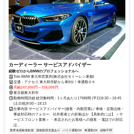
カーディーラー サービスアドバイザー
経験ゼロからBMWのプロフェッショナルへ
Toto BMW 東大和営業所(株式会社モトーレン東都)
交通・アクセス 東大和市駅から車8分！車通勤ＯＫ
月給247,000円～358,000円
東京都東大和市
勤務時間詳細 総労働時間：1ヶ月あたり176時間 (平日)9:30～18:45
(土日祝)9:00～18:15
仕事内容 サービスアドバイザー(接客・内勤営業)／車検・定期点検・
事故対応時のフォロー、社外業者との折衝ほか 【具体的には】 ＜サ
ービスフロント業務＞ ・来店されたお客様への接客 ・電話での対応
ほ...
業界未経験者歓迎
資格取得支援あり
バイク通勤OK
車通勤OK
経験不問