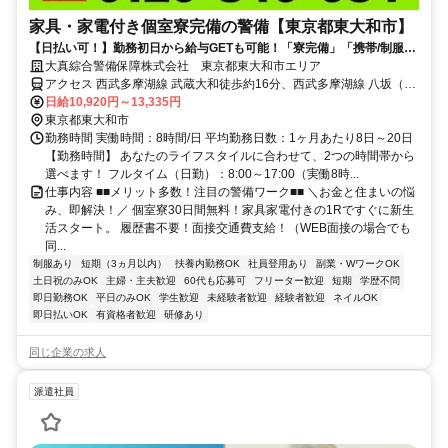
家具・家電付き個室寮完備の警備【東京都東大和市】
【日払い可！】勤務初日から給与GETも可能！「寮完備」「携帯/制服貸
与」ですぐ働ける★直行直帰OK★
大真綜合警備保障株式会社 東京都東大和市エリア
アクセス 西武多摩湖線 武蔵大和徒歩約16分、西武多摩湖線 八坂（東
京都）徒歩約25分、西武山口線 多摩湖南口徒歩約30分 東京都東大和
日給10,920円～13,335円
市エリア(東大和市駅、上北台駅、桜街道駅、玉川上水駅、武蔵砂川
東京都東大和市
駅)
勤務時間 実働時間：8時間/日 平均勤務日数：1ヶ月あたり8日～20日
【勤務時間】 あなたのライフスタイルに合わせて、2つの時間帯から
選べます！ フルタイム（日勤）：8:00～17:00（実働8時...
仕事内容 ■■メリット多数！注目の警備ワーク■■ ＼お金と住まいの悩
み、即解決！／ 個室寮30日間無料！家具家電付きの1Rですぐに新生
活スタート。 履歴書不要！面接交通費支給！（WEB面接の場合でも
同...
制服あり
短期（3ヵ月以内）
扶養内勤務OK
社員登用あり
副業・WワークOK
土日祝のみOK
主婦・主夫歓迎
60代も応募可
フリーター歓迎
短期
学歴不問
即日勤務OK
平日のみOK
学生歓迎
未経験者歓迎
経験者歓迎
ネイルOK
即日払いOK
有資格者歓迎
研修あり
同じ企業の求人
派遣社員