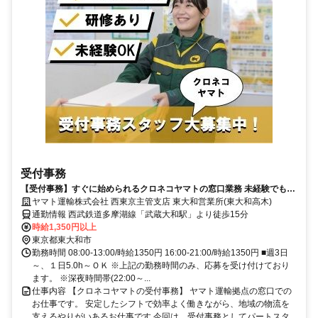
受付事務
【受付事務】すぐに始められるクロネコヤマトの窓口業務 未経験でも安
心 安定勤務で長く働ける【パート募集】
ヤマト運輸株式会社 西東京主管支店 東大和営業所(東大和高木)
通勤情報 西武鉄道多摩湖線「武蔵大和駅」より徒歩15分
時給1,350円以上
東京都東大和市
勤務時間 08:00-13:00/時給1350円 16:00-21:00/時給1350円 ■週3日
～、１日5.0h～ＯＫ ※上記の勤務時間のみ、応募を受け付けており
ます。 ※深夜時間帯(22:00～...
仕事内容 【クロネコヤマトの受付事務】 ヤマト運輸拠点の窓口での
お仕事です。 安定したシフトで効率よく働きながら、地域の物流を
支えるやりがいあるお仕事です 今回は、受付事務としてパートスタ