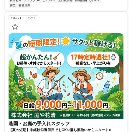
賞与あり
ブランクOK
ピアスOK
土日祝休み
服装自由
ひげOK
髪型・髪色自由
アルバイト・パート
造園・お庭の手入れスタッフ
【夏の短期】未経験◎週何日でもOK✨落ち葉拾いからスタート✊