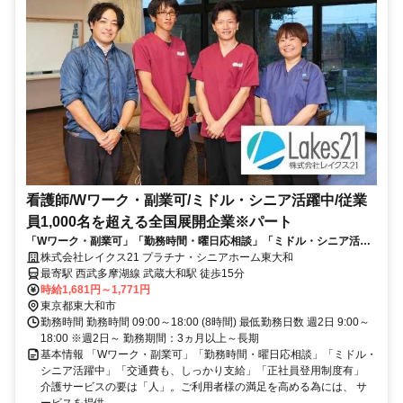
看護師/Wワーク・副業可/ミドル・シニア活躍中/従業
員1,000名を超える全国展開企業※パート
「Wワーク・副業可」「勤務時間・曜日応相談」「ミドル・シニア活躍
中」「交通費も、しっかり支給」「正社員登用制度有」
株式会社レイクス21 プラチナ・シニアホーム東大和
最寄駅 西武多摩湖線 武蔵大和駅 徒歩15分
時給1,681円～1,771円
東京都東大和市
勤務時間 勤務時間 09:00～18:00 (8時間) 最低勤務日数 週2日 9:00～
18:00 ※週2日～ 勤務期間：3ヵ月以上～長期
基本情報 「Wワーク・副業可」「勤務時間・曜日応相談」「ミドル・
シニア活躍中」「交通費も、しっかり支給」「正社員登用制度有」
介護サービスの要は「人」。ご利用者様の満足を高める為には、 サ
ービスを提供...