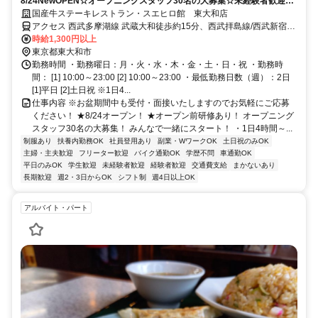
8/24NewOPEN☆オープニングスタッフ30名の大募集☆未経験者歓迎☆
平日だけ・土日だけもOK！
国産牛ステーキレストラン・スエヒロ館 東大和店
アクセス 西武多摩湖線 武蔵大和徒歩約15分、西武拝島線/西武新宿線
東大和市徒歩約29分、西武山口線 多摩湖南口徒歩約29分
時給1,300円以上
東京都東大和市
勤務時間 ・勤務曜日：月・火・水・木・金・土・日・祝 ・勤務時
間： [1] 10:00～23:00 [2] 10:00～23:00 ・最低勤務日数（週）：2日
[1]平日 [2]土日祝 ※1日4...
仕事内容 ※お盆期間中も受付・面接いたしますのでお気軽にご応募
ください！ ★8/24オープン！ ★オープン前研修あり！ オープニング
スタッフ30名の大募集！ みんなで一緒にスタート！ ・1日4時間～...
制服あり
扶養内勤務OK
社員登用あり
副業・WワークOK
土日祝のみOK
主婦・主夫歓迎
フリーター歓迎
バイク通勤OK
学歴不問
車通勤OK
平日のみOK
学生歓迎
未経験者歓迎
経験者歓迎
交通費支給
まかないあり
長期歓迎
週2・3日からOK
シフト制
週4日以上OK
アルバイト・パート