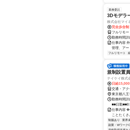
業務委託
3Dモデラ
株式会社マイ
完全歩合制
フルリモー
勤務時間詳
仕事内容 
管理、アー
フルリモート
規制設置員
テイケイ株式会
日給15,00
交通・アク
東京都八王
勤務時間詳細
■■日勤■■8:
仕事内容 ✤
ことたくさん!!
制服あり
業界
副業・WワークO
資格取得支援あ