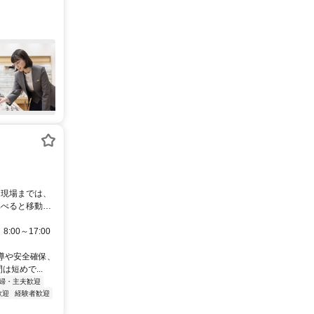
。現場までは、
比べると移動時
00～17:00
導や安全確保、
短めで...
婦・主夫歓迎
歓迎
経験者歓迎