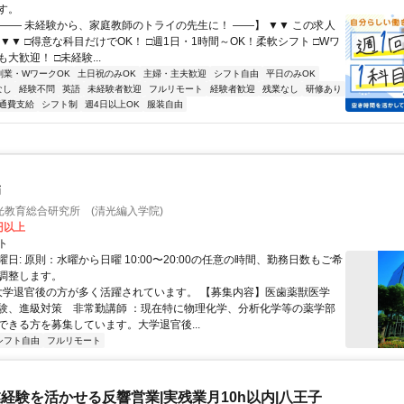
す。
【―― 未経験から、家庭教師のトライの先生に！ ――】 ▼▼ この求人
！ ▼▼ □得意な科目だけでOK！ □週1日・1時間～OK！柔軟シフト □Wワ
大歓迎！ □未経験...
副業・WワークOK
土日祝のみOK
主婦・主夫歓迎
シフト自由
平日のみOK
なし
経験不問
英語
未経験者歓迎
フルリモート
経験者歓迎
残業なし
研修あり
通費支給
シフト制
週4日以上OK
服装自由
師
光教育総合研究所 (清光編入学院)
0円以上
ト
日: 原則：水曜から日曜 10:00〜20:00の任意の時間、勤務日数もご希
調整します。
 大学退官後の方が多く活躍されています。 【募集内容】医歯薬獣医学
験、進級対策 非常勤講師 ：現在特に物理化学、分析化学等の薬学部
ができる方を募集しています。大学退官後...
シフト自由
フルリモート
経験を活かせる反響営業|実残業月10h以内|八王子