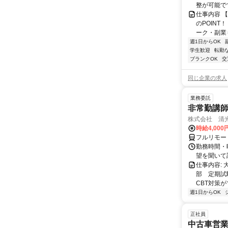
整が可能で
仕事内容 
のPOINT
ーク・副業も
週1日からOK
学生歓迎
転勤
ブランクOK
交
同じ企業の求人
業務委託
非常勤講
株式会社 清
時給4,00
フルリモー
勤務時間・曜
望を聞いて
仕事内容:
部 定期試
CBT対策
週1日からOK
正社員
中古車営業