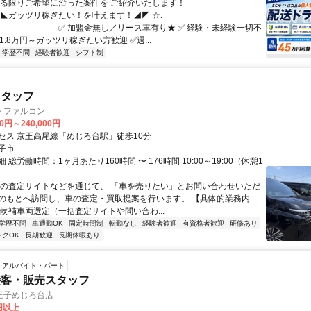
きる限りご希望に沿った案件を ご紹介いたします！
◥◣ガッツリ稼ぎたい！を叶えます！◢◤ ☆.+
────────── ✅ 加盟金無し／リース車有り★ ✅ 経験・未経験一切不
給1.8万円～ガッツリ稼ぎたい方歓迎 ✅週...
学歴不問
経験者歓迎
シフト制
スタッフ
トファルコン
00円～240,000円
セス 京王高尾線「めじろ台駅」徒歩10分
子市
 総労働時間：1ヶ月あたり160時間 〜 176時間 10:00～19:00（休憩1
車の査定サイトなどを通じて、 「車を売りたい」とお問い合わせいただ
のもとへ訪問し、車の査定・買取提案を行います。 【具体的業務内
定候補車両選定（一括査定サイトや問い合わ...
学歴不問
車通勤OK
固定時間制
転勤なし
経験者歓迎
有資格者歓迎
研修あり
ンクOK
長期歓迎
長期休暇あり
アルバイト・パート
接客・販売スタッフ
王子めじろ台店
3円以上