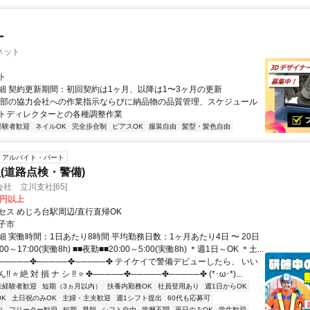
ー
ネット
ト
細 契約更新期間：初回契約は1ヶ月、以降は1〜3ヶ月の更新
外部の協力会社への作業指示ならびに納品物の品質管理、スケジュール
トディレクターとの各種調整作業
経験者歓迎
ネイルOK
完全歩合制
ピアスOK
服装自由
髪型・髪色自由
アルバイト・パート
(道路点検・警備)
社 立川支社[65]
0円以上
セス めじろ台駅周辺/直行直帰OK
子市
 実働時間：1日あたり8時間 平均勤務日数：1ヶ月あたり4日 〜 20日
00～17:00(実働8h) ■■夜勤■■20:00～5:00(実働8h) ＊週1日～OK ＊土...
─────✤─────✤─────✤ テイケイで警備デビューしたら、 いい
 ⭐ 絶 対 損 ナ シ !! ⭐ ✤─────✤─────✤─────✤ (*･ω･*)...
未経験者歓迎
短期（3ヵ月以内）
扶養内勤務OK
社員登用あり
週1日からOK
K
土日祝のみOK
主婦・主夫歓迎
週1シフト提出
60代も応募可
り
フリーター歓迎
短期
早朝
シフト自由
学歴不問
平日のみOK
学生歓迎