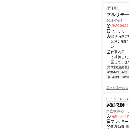
正社員
フルリモ
90株式会社
月給304,0
フルリモー
勤務時間詳
休憩1時間
い。
仕事内容 
う挫折したく
営しています
業界未経験者歓
経験不問
英語
服装自由
履歴
同じ企業の求人
アルバイト・パ
家庭教師・
家庭教師のト
時給1,800
フルリモー
勤務時間 