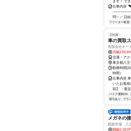
ます！ で
仕事内容 
──────
問✨ ✅ 日
フリーター歓迎
正社員
車の買取
有限会社オー
月給230,0
交通・アク
東京都八王
勤務時間詳細
時間）
仕事内容 
いたお客様
容】 ・査
バイク通勤OK
賞与あり
ブラ
メガネの
眼鏡市場 八
時給1,36