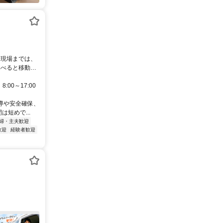
。現場までは、
比べると移動時
00～17:00
導や安全確保、
短めで...
婦・主夫歓迎
歓迎
経験者歓迎