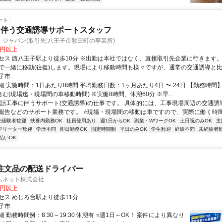
ート
に伴う交通誘導サポートスタッフ
ジャパン(取引先:八王子市散田町の事業所)
0円以上
セス 西八王子駅より徒歩10分 ※出勤は本社ではなく、直接取引先企業に行きます
で一緒に移動(往復)します。現場により移動時間も様々ですが、通常の交通誘導と
導時間は少なくなります。
子市
 実働時間：1日あたり8時間 平均勤務日数：1ヶ月あたり4日 〜 24日 【勤務時間】 8:
む(現場迄・現場間の車移動時間) ※実働8時間、休憩60分 ※早...
電話工事に伴うサポート(交通誘導)の仕事です。 具体的には、工事現場周辺の交通誘
報告などのサポート業務です。 ⭐現場・現場間の移動は車ですので、実際に働く時間は
未経験者歓迎
扶養内勤務OK
社員登用あり
週1日からOK
副業・WワークOK
土日祝のみOK
主
フリーター歓迎
学歴不問
即日勤務OK
固定時間制
平日のみOK
学生歓迎
経験不問
未経験者
払いOK
注文品の配送ドライバー
ムネット株式会社
0円以上
セス めじろ台駅より徒歩11分
子市
 勤務時間例：8:30～19:30 休憩有 ⭐週1日～OK！ 案件により異なり