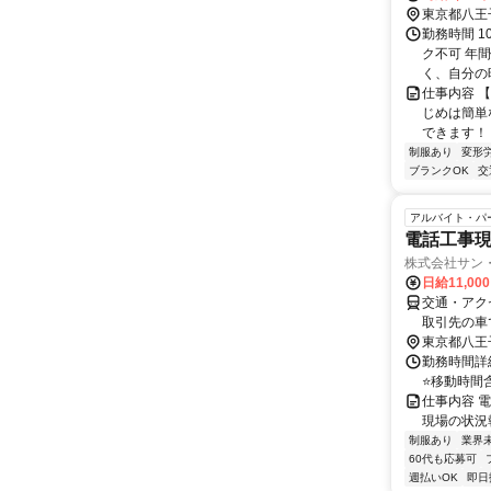
東京都八王
勤務時間 1
ク不可 年
く、自分の時
仕事内容 
じめは簡単
できます！ 
制服あり
変形
ブランクOK
交
アルバイト・パ
電話工事
株式会社サン・
日給11,00
交通・アク
取引先の車
間が長く誘
東京都八王
勤務時間詳細
⭐移動時間含
仕事内容 
現場の状況
制服あり
業界
60代も応募可
週払いOK
即日