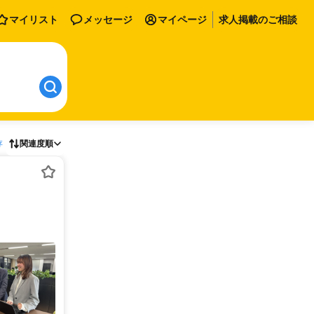
マイリスト
メッセージ
マイページ
求人掲載のご相談
存
関連度順