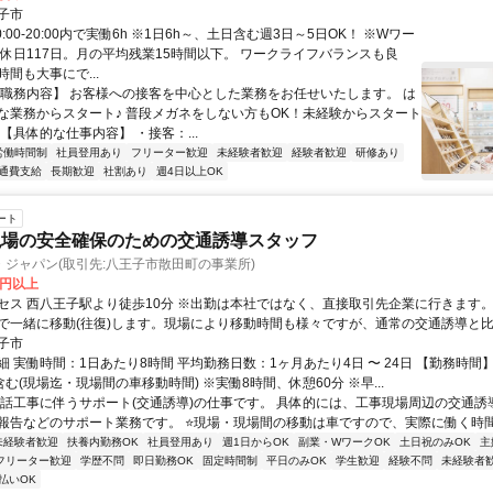
子市
0:00-20:00内で実働6h ※1日6h～、土日含む週3日～5日OK！ ※Wワー
間休日117日。月の平均残業15時間以下。 ワークライフバランスも良
間も大事にで...
【職務内容】 お客様への接客を中心とした業務をお任せいたします。 は
な業務からスタート♪ 普段メガネをしない方もOK！未経験からスタート
【具体的な仕事内容】 ・接客：...
労働時間制
社員登用あり
フリーター歓迎
未経験者歓迎
経験者歓迎
研修あり
通費支給
長期歓迎
社割あり
週4日以上OK
ート
現場の安全確保のための交通誘導スタッフ
ジャパン(取引先:八王子市散田町の事業所)
0円以上
セス 西八王子駅より徒歩10分 ※出勤は本社ではなく、直接取引先企業に行きます
で一緒に移動(往復)します。現場により移動時間も様々ですが、通常の交通誘導と
導時間は少なくなります。
子市
 実働時間：1日あたり8時間 平均勤務日数：1ヶ月あたり4日 〜 24日 【勤務時間】 8:
む(現場迄・現場間の車移動時間) ※実働8時間、休憩60分 ※早...
電話工事に伴うサポート(交通誘導)の仕事です。 具体的には、工事現場周辺の交通誘
報告などのサポート業務です。 ⭐現場・現場間の移動は車ですので、実際に働く時間は
未経験者歓迎
扶養内勤務OK
社員登用あり
週1日からOK
副業・WワークOK
土日祝のみOK
主
フリーター歓迎
学歴不問
即日勤務OK
固定時間制
平日のみOK
学生歓迎
経験不問
未経験者
払いOK