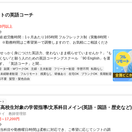
ートの英語コーチ
00円以上
ト
細 総労働時間：1ヶ月あたり165時間 フルフレックス制（実働8時間・
） ※勤務時間はご希望第一で調整しますので、お気軽にご相談くださ
「せっかく身につけた英語力、使わないまま眠らせていませんか？」 “も
ない”と願う人のための英語コーチングスクール 「90 English」を運
。 「英語コーチ」と聞...
迎
副業・WワークOK
主婦・主夫歓迎
フリーター歓迎
学歴不問
転勤なし
未経験者歓迎
フルリモート
残業なし
研修あり
在宅OK
ブランクOK
長期歓迎
書不要
髪型・髪色自由
ート
高校生対象の学習指導/文系科目メイン(英語・国語・歴史など)
ライ 教師管理部
円～17,200円
ト
担当科目や勤務曜日/時間は柔軟に対応でき、ご希望に応じてシフトの調