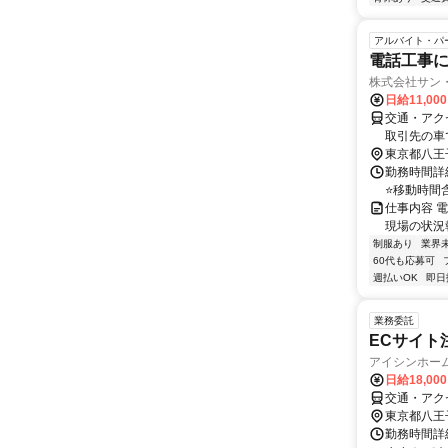
アルバイト・パ
電話工事
株式会社サン・
日給11,00
交通・アク
取引先の車
間が長く誘
東京都八王
勤務時間詳細
⭐移動時間含
仕事内容 
現場の状況
制服あり
業界
60代も応募可
週払いOK
即日
業務委託
ECサイト
アイシンホー
日給18,00
交通・アク
東京都八王
勤務時間詳細