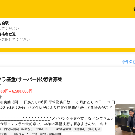
ろ台駅
してください
資格者歓迎
を選択してください
条件保
フラ基盤(サーバー)技術者募集
子
000円～6,500,000円
ト
 実働時間：1日あたり8時間 平均勤務日数：1ヶ月あたり19日 〜 20日
18:00（休憩60分） ※案件状況により時間外勤務が 発生する場合がござ
/_/_/_/_/_/_/_/_/_/_/_/_/_/_/_/_/ メガバンク基盤を支える インフラエン
 金融インフラの最前線で、 本物の基盤技術を磨きませんか。 当社...
り
固定時間制
転勤なし
フルリモート
経験者歓迎
研修あり
賞与あり
費支給
土日祝休み
ひげOK
髪型・髪色自由