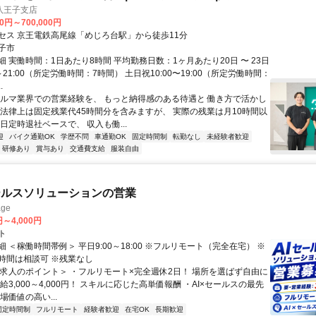
八王子支店
00円～700,000円
セス 京王電鉄高尾線「めじろ台駅」から徒歩11分
子市
 実働時間：1日あたり8時間 平均勤務日数：1ヶ月あたり20日 〜 23日
0～21:00（所定労働時間：7時間） 土日祝10:00〜19:00（所定労働時間：
.
クルマ業界での営業経験を、 もっと納得感のある待遇と 働き方で活かし
 法律上は固定残業代45時間分を含みますが、 実際の残業は月10時間以
日定時退社ベースで、 収入も働...
迎
バイク通勤OK
学歴不問
車通勤OK
固定時間制
転勤なし
未経験者歓迎
研修あり
賞与あり
交通費支給
服装自由
ールスソリューションの営業
ge
円～4,000円
ト
 ＜稼働時間帯例＞ 平日9:00～18:00 ※フルリモート（完全在宅） ※
時間は相談可 ※残業なし
＜求人のポイント＞ ・フルリモート×完全週休2日！ 場所を選ばず自由に
給3,000～4,000円！ スキルに応じた高単価報酬 ・AI×セールスの最先
場価値の高い...
固定時間制
フルリモート
経験者歓迎
在宅OK
長期歓迎