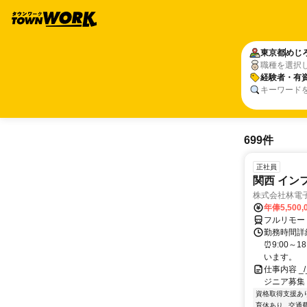
東京都
めじ
職種を選択
経験者・有
キーワード
699件
正社員
関西 イン
株式会社林電
年俸5,500,
フルリモー
勤務時間詳細
⏰9:00～
います。
仕事内容 _/_
ジニア募集
資格取得支援あ
育休あり
交通