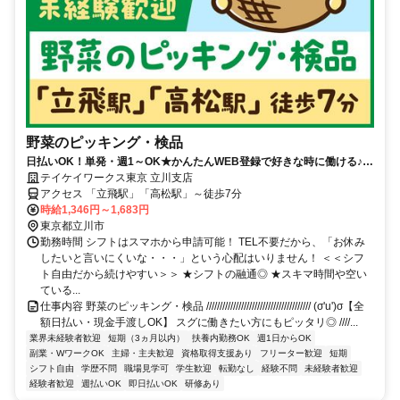
野菜のピッキング・検品
日払いOK！単発・週1～OK★かんたんWEB登録で好きな時に働ける♪お
友達との応募歓迎！
テイケイワークス東京 立川支店
アクセス 「立飛駅」「高松駅」～徒歩7分
時給1,346円～1,683円
東京都立川市
勤務時間 シフトはスマホから申請可能！ TEL不要だから、「お休み
したいと言いにくいな・・・」という心配はいりません！ ＜＜シフ
ト自由だから続けやすい＞＞ ★シフトの融通◎ ★スキマ時間や空い
ている...
仕事内容 野菜のピッキング・検品 /////////////////////////////////////// (σ'u')σ【全
額日払い・現金手渡しOK】 スグに働きたい方にもピッタリ◎ ////...
業界未経験者歓迎
短期（3ヵ月以内）
扶養内勤務OK
週1日からOK
副業・WワークOK
主婦・主夫歓迎
資格取得支援あり
フリーター歓迎
短期
シフト自由
学歴不問
職場見学可
学生歓迎
転勤なし
経験不問
未経験者歓迎
経験者歓迎
週払いOK
即日払いOK
研修あり