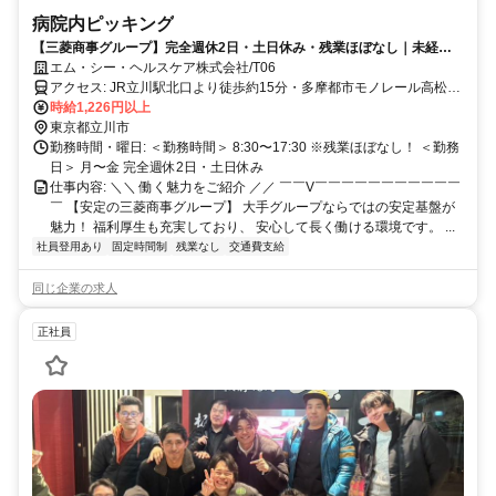
病院内ピッキング
【三菱商事グループ】完全週休2日・土日休み・残業ほぼなし｜未経験
大歓迎！病院内での医薬品等のピッキング・在庫管理など
エム・シー・ヘルスケア株式会社/T06
アクセス: JR立川駅北口より徒歩約15分・多摩都市モノレール高松駅
徒歩計約15分・立川バス（1）番もしくは（2）番乗場より約10分
時給1,226円以上
東京都立川市
勤務時間・曜日: ＜勤務時間＞ 8:30〜17:30 ※残業ほぼなし！ ＜勤務
日＞ 月〜金 完全週休2日・土日休み
仕事内容: ＼＼ 働く魅力をご紹介 ／／ ￣￣V￣￣￣￣￣￣￣￣￣￣￣
￣ 【安定の三菱商事グループ】 大手グループならではの安定基盤が
魅力！ 福利厚生も充実しており、 安心して長く働ける環境です。 ...
社員登用あり
固定時間制
残業なし
交通費支給
同じ企業の求人
正社員