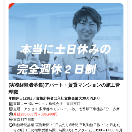
(実務経験者募集)アパート・賃貸マンションの施工管
理職
年間休日128日／資格所持者は入社支度金最大30万円あり
東建コーポレーション株式会社 立川支店
交通・アクセス 多摩都市モノレール 砂川七番駅下車徒歩3分、多摩都
市モノレール 玉川上水駅下車徒歩14分
月給280,000円～386,900円
東京都立川市
勤務時間詳細 実働時間：1日あたり8時間 平均勤務日数：1ヶ月あた
り20日 1日の標準労働時間 8時間00分 コアタイム 13:00～14:00 ※月