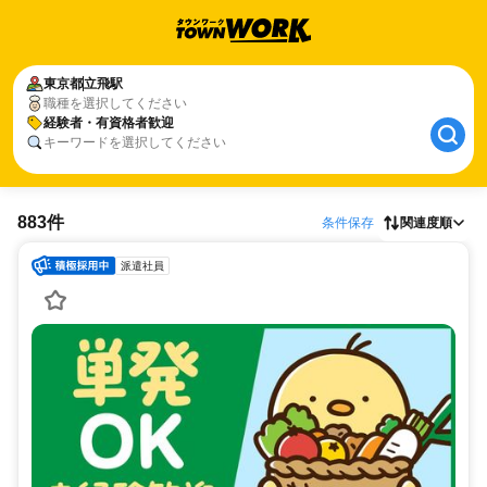
東京都
立飛駅
職種を選択してください
経験者・有資格者歓迎
キーワードを選択してください
883件
条件保存
関連度順
派遣社員