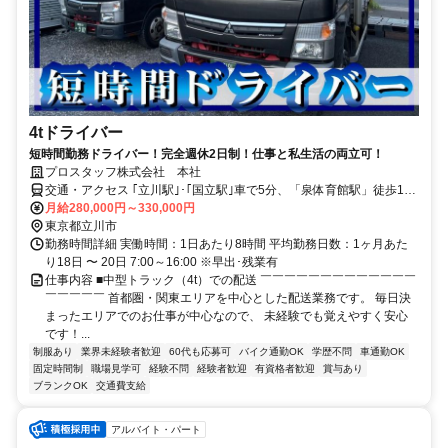
4tドライバー
短時間勤務ドライバー！完全週休2日制！仕事と私生活の両立可！
プロスタッフ株式会社 本社
交通・アクセス ｢立川駅｣･｢国立駅｣車で5分、「泉体育館駅」徒歩17
分
月給280,000円～330,000円
東京都立川市
勤務時間詳細 実働時間：1日あたり8時間 平均勤務日数：1ヶ月あた
り18日 〜 20日 7:00～16:00 ※早出･残業有
仕事内容 ■中型トラック（4t）での配送 ￣￣￣￣￣￣￣￣￣￣￣￣￣
￣￣￣￣￣ 首都圏・関東エリアを中心とした配送業務です。 毎日決
まったエリアでのお仕事が中心なので、 未経験でも覚えやすく安心
です！...
制服あり
業界未経験者歓迎
60代も応募可
バイク通勤OK
学歴不問
車通勤OK
固定時間制
職場見学可
経験不問
経験者歓迎
有資格者歓迎
賞与あり
ブランクOK
交通費支給
アルバイト・パート