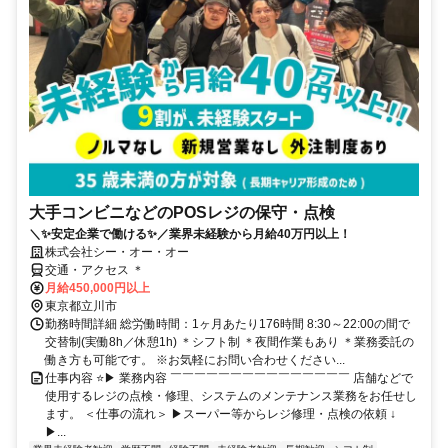
大手コンビニなどのPOSレジの保守・点検
＼✨安定企業で働ける✨／業界未経験から月給40万円以上！
株式会社シー・オー・オー
交通・アクセス ＊
月給450,000円以上
東京都立川市
勤務時間詳細 総労働時間：1ヶ月あたり176時間 8:30～22:00の間で
交替制(実働8h／休憩1h) ＊シフト制 ＊夜間作業もあり ＊業務委託の
働き方も可能です。 ※お気軽にお問い合わせください...
仕事内容 ⭐▶ 業務内容 ￣￣￣￣￣￣￣￣￣￣￣￣￣￣￣ 店舗などで
使用するレジの点検・修理、システムのメンテナンス業務をお任せし
ます。 ＜仕事の流れ＞ ▶スーパー等からレジ修理・点検の依頼 ↓
▶...