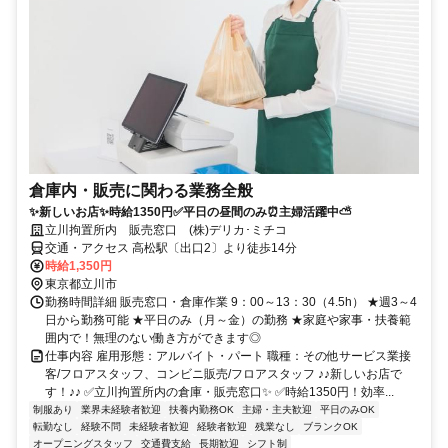
倉庫内・販売に関わる業務全般
✨新しいお店✨時給1350円✅平日の昼間のみ⏰主婦活躍中⛅
立川拘置所内 販売窓口 (株)デリカ･ミチコ
交通・アクセス 高松駅〔出口2〕より徒歩14分
時給1,350円
東京都立川市
勤務時間詳細 販売窓口・倉庫作業 9：00～13：30（4.5h） ★週3～4
日から勤務可能 ★平日のみ（月～金）の勤務 ★家庭や家事・扶養範
囲内で！無理のない働き方ができます◎
仕事内容 雇用形態：アルバイト・パート 職種：その他サービス業接
客/フロアスタッフ、コンビニ販売/フロアスタッフ ♪♪新しいお店で
す！♪♪ ✅立川拘置所内の倉庫・販売窓口✨ ✅時給1350円！効率...
制服あり
業界未経験者歓迎
扶養内勤務OK
主婦・主夫歓迎
平日のみOK
転勤なし
経験不問
未経験者歓迎
経験者歓迎
残業なし
ブランクOK
オープニングスタッフ
交通費支給
長期歓迎
シフト制