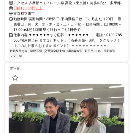
しています。
アクセス 多摩都市モノレール線 高松（東京都）徒歩約8分、多摩都市
モノレール線 立飛南側改札口徒歩約11分、多摩都市モノレール線 泉
日給18,000円以上
体育館徒歩約15分
東京都立川市
勤務時間 実働時間：8時間/日 平均勤務日数：1ヶ月あたり20日 ・勤
務曜日：月・火・水・木・金・土・日・祝 ・勤務時間： [1] 08:00～
17:00 ■休憩1時間 早く終わっても1日分で...
仕事内容 ▼▼▼▼▼▼すぐ応募！▼▼▼▼▼▼ 1）電話：0120-785-
500/採用担当宛 まで 2）ネット：「応募画面へ進む」をクリック！
【このお仕事のおすすめポイント】 ＝＝＝＝＝＝＝＝＝＝...
社員登用あり
学歴不問
交通費全額支給
経験者歓迎
即日払いOK
長期歓迎
シフト制
正社員