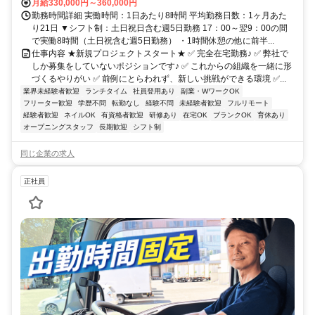
月給330,000円～360,000円
勤務時間詳細 実働時間：1日あたり8時間 平均勤務日数：1ヶ月あた
り21日 ▼シフト制：土日祝日含む週5日勤務 17：00～翌9：00の間
で実働8時間（土日祝含む週5日勤務） ・1時間休憩の他に前半...
仕事内容 ★新規プロジェクトスタート★ ✅ 完全在宅勤務♪ ✅ 弊社で
しか募集をしていないポジションです♪ ✅ これからの組織を一緒に形
づくるやりがい ✅ 前例にとらわれず、新しい挑戦ができる環境 ✅...
業界未経験者歓迎
ランチタイム
社員登用あり
副業・WワークOK
フリーター歓迎
学歴不問
転勤なし
経験不問
未経験者歓迎
フルリモート
経験者歓迎
ネイルOK
有資格者歓迎
研修あり
在宅OK
ブランクOK
育休あり
オープニングスタッフ
長期歓迎
シフト制
同じ企業の求人
正社員