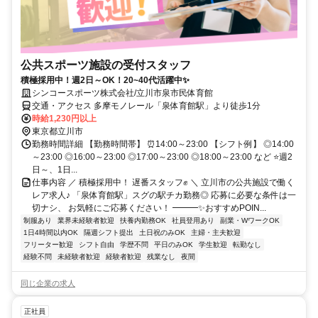
公共スポーツ施設の受付スタッフ
積極採用中！週2日～OK！20~40代活躍中✨
シンコースポーツ株式会社/立川市泉市民体育館
交通・アクセス 多摩モノレール「泉体育館駅」より徒歩1分
時給1,230円以上
東京都立川市
勤務時間詳細 【勤務時間帯】 ⏰14:00～23:00 【シフト例】 ◎14:00
～23:00 ◎16:00～23:00 ◎17:00～23:00 ◎18:00～23:00 など ⭐週2
日～、1日...
仕事内容 ／ 積極採用中！ 遅番スタッフ✊ ＼ 立川市の公共施設で働く
レア求人♪ 「泉体育館駅」スグの駅チカ勤務◎ 応募に必要な条件は一
切ナシ、 お気軽にご応募ください！ ━━━✨おすすめPOIN...
制服あり
業界未経験者歓迎
扶養内勤務OK
社員登用あり
副業・WワークOK
1日4時間以内OK
隔週シフト提出
土日祝のみOK
主婦・主夫歓迎
フリーター歓迎
シフト自由
学歴不問
平日のみOK
学生歓迎
転勤なし
経験不問
未経験者歓迎
経験者歓迎
残業なし
夜間
同じ企業の求人
正社員