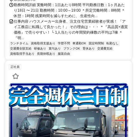
勤務時間詳細 実働時間：1日あたり8時間 平均勤務日数：1ヶ月あた
り18日 〜 21日 勤務時間：10:00～19:00 ＊所定労働時間：8時間 ＊
休憩：1時間 残業時間を減らすために、 生産性向...
仕事内容 ハウスメーカー出身者、注文住宅営業経験者が実感！ 「ア
イ工務店に転職して良かった！」 その理由は・・・ ＊『高品質×適質
価格』で売りやすい！ └ 1人当たりの年間契約棟数の平均は7棟 ＊
『明...
ランチタイム
資格取得支援あり
学歴不問
車通勤OK
固定時間制
転勤なし
交通費全額支給
研修あり
賞与あり
ブランクOK
育休あり
交通費支給
資格取得手当あり
長期休暇あり
服装自由
正社員