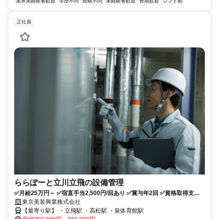
業界未経験者歓迎
学歴不問
経験不問
未経験者歓迎
長期歓迎
シフト制
正社員
ららぽーと立川立飛の設備管理
✅月給25万円～ ✅宿直手当2,500円/回あり ✅賞与年2回 ✅資格取得支援
あり ✅転勤なし ✅未経験OK ✅シフト制
東京美装興業株式会社
【最寄り駅】 ・立飛駅 ・高松駅 ・泉体育館駅