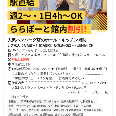
人気ハンバーグ店のホール・キッチン補助
レア求人【ららぽーと館内割引】駅直結✅週2～・1日4h～OK
Holo(ホロ) ららぽーと立川立飛店
交通・アクセス 多摩モノレール「立飛駅」徒歩1分/多摩モノレール
「泉体育館駅」徒歩7分/JR線「立川駅」車8分
時給1,226円
東京都立川市
勤務時間詳細 10:00～22:00 ★1日4時間～・週2日～勤務OK ★週1回
は土日のどちらかに 勤務していただきます。 ………………………
「学校のない土日メイン希望」 「扶養内で勤めたい...
仕事内容 ⌒⌒⌒⌒⌒⌒⌒⌒⌒⌒⌒⌒⌒⌒⌒⌒⌒⌒ ✨ららぽーと内の
人気レストラン✨ ホール・キッチンサポートのお仕事
⌒⌒⌒⌒⌒⌒⌒⌒⌒⌒⌒⌒⌒⌒⌒⌒⌒⌒ ✅バイト・パートデビュー応
援♪ ✅学生さ...
制服あり
業界未経験者歓迎
ランチタイム
扶養内勤務OK
社員登用あり
副業・WワークOK
1日4時間以内OK
土日祝のみOK
主婦・主夫歓迎
フリーター歓迎
学歴不問
学生歓迎
経験不問
未経験者歓迎
交通費全額支給
経験者歓迎
ブランクOK
交通費支給
まかないあり
長期歓迎