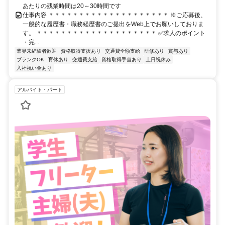
あたりの残業時間は20～30時間です
仕事内容 ＊＊＊＊＊＊＊＊＊＊＊＊＊＊＊＊＊＊＊＊ ※ご応募後、
一般的な履歴書・職務経歴書のご提出をWeb上でお願いしておりま
す。 ＊＊＊＊＊＊＊＊＊＊＊＊＊＊＊＊＊＊＊＊ ✅求人のポイント
・完...
業界未経験者歓迎
資格取得支援あり
交通費全額支給
研修あり
賞与あり
ブランクOK
育休あり
交通費支給
資格取得手当あり
土日祝休み
入社祝い金あり
アルバイト・パート