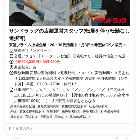
サンドラッグの店舗運営スタッフ(転居を伴う転勤なし
選択可)
東証プライム上場企業！20・30代活躍中！月3日の希望休OK／販売ノル
マなし／年収例32歳SV816万円／販促企画～商品管理など店舗運営がメ
株式会社サンドラッグ
インの仕事
交通アクセス 【 U・Iターン歓迎】 ◎狭域エリア社員の場合は 転居を
伴う転勤はありません。 ◎マイカー通勤OK
月給224,030円～344,430円
東京都立川市
勤務時間 変形労働時間制 ＜勤務時間について＞ 実働時間： １月あた
り 163.3時間 1ヶ月単位の変形労働時間制 週実働 平均40時間 【シフ
ト例】 早番／07:00～17:00（休憩1.5...
仕事内容 ＼ ＼ ＼ ＼＼ ＼ ＼ ＼ ＼ ／／／／ ／／／／／ 【年間休日
120日以上／月3日の希望休OK】 【男性の育休取得率85.6%の高水準
／復職率100%】 【エリア限定＆転居をともなう...
業界未経験者歓迎
変形労働時間制
資格取得支援あり
社会保険あり
産休・育休取得実績あり
学歴不問
未経験者歓迎
経験者歓迎
社会保険完備
賞与あり
育休あり
長期歓迎
昇給あり
賞与年2回あり
同じ企業の求人