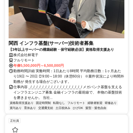
関西 インフラ基盤(サーバー)技術者募集
【3年以上サーバーの構築経験・保守経験必須】資格取得支援あり
株式会社林電子
フルリモート
年俸5,500,000円～6,500,000円
勤務時間詳細 実働時間：1日あたり8時間 平均勤務日数：1ヶ月あた
り19日 〜 20日 ⏰9:00～18:00（休憩60分） ※案件状況により時間外
勤務が 発生する場合がございます。
仕事内容 _/_/_/_/_/_/_/_/_/_/_/_/_/_/_/_/_/_/ メガバンク基盤を支える
インフラエンジニア募集 金融インフラの最前線で、 本物の基盤技術
を磨きませんか。 当社...
資格取得支援あり
固定時間制
転勤なし
フルリモート
経験者歓迎
研修あり
賞与あり
育休あり
交通費支給
土日祝休み
ひげOK
髪型・髪色自由
正社員