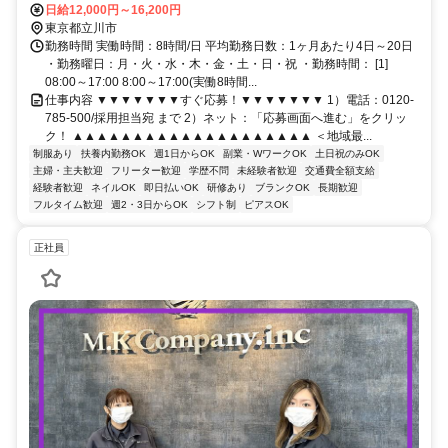
モノレール線 立飛南側改札口徒歩約11分、多摩都市モノレール線 泉
日給12,000円～16,200円
体育館徒歩約15分
東京都立川市
勤務時間 実働時間：8時間/日 平均勤務日数：1ヶ月あたり4日～20日
・勤務曜日：月・火・水・木・金・土・日・祝 ・勤務時間： [1]
08:00～17:00 8:00～17:00(実働8時間...
仕事内容 ▼▼▼▼▼▼▼すぐ応募！▼▼▼▼▼▼▼ 1）電話：0120-
785-500/採用担当宛 まで 2）ネット：「応募画面へ進む」をクリッ
ク！ ▲▲▲▲▲▲▲▲▲▲▲▲▲▲▲▲▲▲▲▲ ＜地域最...
制服あり
扶養内勤務OK
週1日からOK
副業・WワークOK
土日祝のみOK
主婦・主夫歓迎
フリーター歓迎
学歴不問
未経験者歓迎
交通費全額支給
経験者歓迎
ネイルOK
即日払いOK
研修あり
ブランクOK
長期歓迎
フルタイム歓迎
週2・3日からOK
シフト制
ピアスOK
正社員