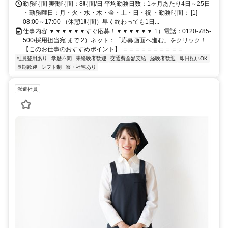
勤務時間 実働時間：8時間/日 平均勤務日数：1ヶ月あたり4日～25日
・勤務曜日：月・火・水・木・金・土・日・祝 ・勤務時間： [1]
08:00～17:00 （休憩1時間）早く終わっても1日...
仕事内容 ▼▼▼▼▼▼すぐ応募！▼▼▼▼▼▼ 1）電話：0120-785-
500/採用担当宛 まで 2）ネット：「応募画面へ進む」をクリック！
【このお仕事のおすすめポイント】 ＝＝＝＝＝＝＝＝＝＝...
社員登用あり
学歴不問
未経験者歓迎
交通費全額支給
経験者歓迎
即日払いOK
長期歓迎
シフト制
寮・社宅あり
派遣社員