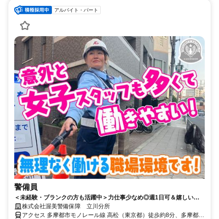
アルバイト・パート
警備員
＜未経験・ブランクの方も活躍中＞力仕事少なめ◎週1日可＆嬉しい日
給日払い♪入社祝い金3万円支給◎
株式会社渥美警備保障 立川分所
アクセス 多摩都市モノレール線 高松（東京都）徒歩約8分、多摩都市