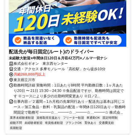
配送先が毎日固定(ルート)のドライバー
未経験大歓迎⭐年間休日120日＆月収42万円⭐ノルマ一切ナシ
株式会社ギオン 東京西センター
交通・アクセス 多摩モノレール「高松駅」から徒歩10分
月給260,000円以上
東京都立川市
勤務時間詳細 実働時間：1日あたり8時間 平均勤務日数：1ヶ月あた
り20日 〜 21日 15:30～24:30 ※食品配送ですが、勤務時間は固定で
す ※コースにより多少の出勤時間変更あり ※日／2...
仕事内容 ✅２週間～1カ月程の先輩同行あり ✅配送先は基本は同じコ
ース ✅加工食品・飲料・乳製品の配送 ✅年間休日120日あり ✅勤務時
間固定で勤務可 ━━━☆…━━━☆…━━━☆…━━━☆ 株式会...
業界未経験者歓迎
資格取得支援あり
フリーター歓迎
車通勤OK
固定時間制
経験不問
未経験者歓迎
有資格者歓迎
ブランクOK
育休あり
交通費支給
長期歓迎