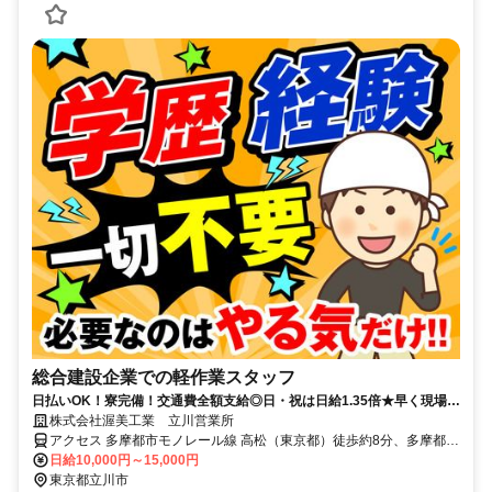
総合建設企業での軽作業スタッフ
日払いOK！寮完備！交通費全額支給◎日・祝は日給1.35倍★早く現場が
終わっても日給保証♪入社祝い金3万円支給◎
株式会社渥美工業 立川営業所
アクセス 多摩都市モノレール線 高松（東京都）徒歩約8分、多摩都市
モノレール線 立飛南側改札口徒歩約11分、多摩都市モノレール線 泉
日給10,000円～15,000円
体育館徒歩約15分
東京都立川市