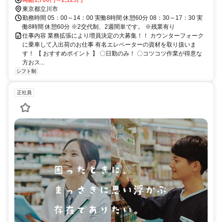
東京都立川市
勤務時間 05：00～14：00 実働8時間 休憩60分 08：30～17：30 実
働8時間 休憩60分 ※2交代制、2週間単です。 ※残業有り
仕事内容 業務拡張により増員決定の大募集！！ カウンターフォーク
に乗車して入出荷のお仕事 有名エレベーターの資材を取り扱いま
す！ 【 おすすめポイント 】 〇日勤のみ！ 〇コツコツ作業が得意な
方おス...
シフト制
正社員