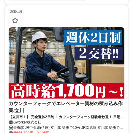
派遣社員
カウンターフォークでエレベーター資材の積み込み作
業/立川
【立川市！】 完全週休2日制！ カウンターフォーク経験者歓迎！ 日勤の
み！
Gworker株式会社
最寄駅 JR中央線(快速) 立川駅 徒歩で10分 JR南武線 立川駅 徒歩で10
分
時給1,700円～2,125円