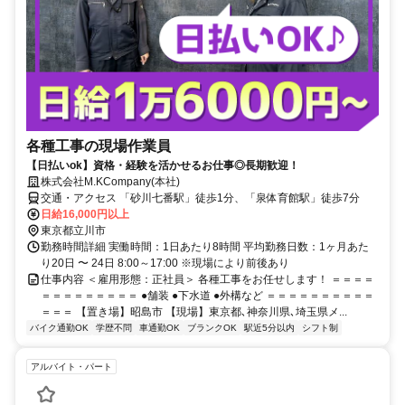
各種工事の現場作業員
【日払いok】資格・経験を活かせるお仕事◎長期歓迎！
株式会社M.KCompany(本社)
交通・アクセス 「砂川七番駅」徒歩1分、「泉体育館駅」徒歩7分
日給16,000円以上
東京都立川市
勤務時間詳細 実働時間：1日あたり8時間 平均勤務日数：1ヶ月あた
り20日 〜 24日 8:00～17:00 ※現場により前後あり
仕事内容 ＜雇用形態：正社員＞ 各種工事をお任せします！ ＝＝＝＝
＝＝＝＝＝＝＝＝＝ ●舗装 ●下水道 ●外構など ＝＝＝＝＝＝＝＝＝＝
＝＝＝ 【置き場】昭島市 【現場】東京都､神奈川県､埼玉県メ...
バイク通勤OK
学歴不問
車通勤OK
ブランクOK
駅近5分以内
シフト制
アルバイト・パート