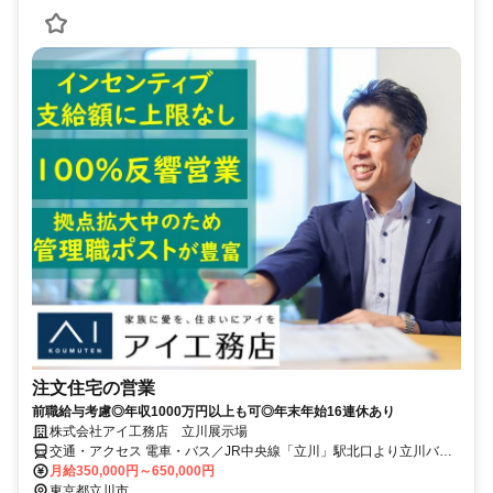
注文住宅の営業
前職給与考慮◎年収1000万円以上も可◎年末年始16連休あり
株式会社アイ工務店 立川展示場
交通・アクセス 電車・バス／JR中央線「立川」駅北口より立川バス
「立川サンシャインパーク前」下車、 多摩都市モノレール「立飛」
月給350,000円～650,000円
駅下車
東京都立川市