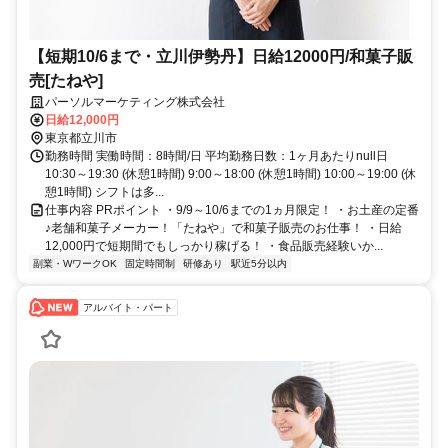
【短期10/6まで・立川伊勢丹】日給12000円/和菓子販
売[たねや]
パーソルマーケティング株式会社
日給12,000円
東京都立川市
勤務時間 実働時間：8時間/日 平均勤務日数：1ヶ月あたりnull日
10:30～19:30 (休憩1時間) 9:00～18:00 (休憩1時間) 10:00～19:00 (休
憩1時間) シフトは多...
仕事内容 PRポイント ・9/9～10/6までの1ヵ月限定！ ・お土産の定番
♪老舗和菓子メーカー！「たねや」で和菓子販売のお仕事！ ・日給
12,000円で短期間でもしっかり稼げる！ ・食品販売経験いか...
副業・WワークOK
固定時間制
研修あり
駅近5分以内
アルバイト・パート