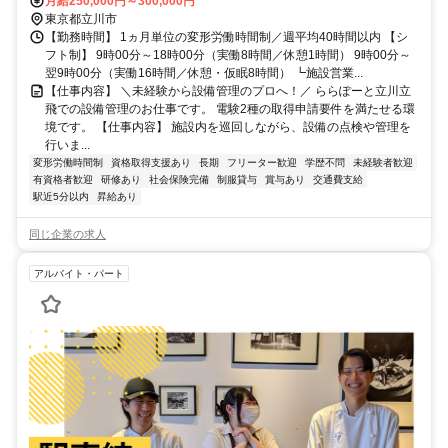
月給250,000円～300,000円
東京都立川市
【勤務時間】 1ヵ月単位の変形労働時間制／週平均40時間以内 【シ
フト制】 9時00分～18時00分（実働8時間／休憩1時間） 9時00分～
翌9時00分（実働16時間／休憩・仮眠8時間） ┗施設営業...
【仕事内容】 ＼未経験から設備管理のプロへ！／ ららぽーと立川立
飛での設備管理のお仕事です。 電験2種の取得申請要件を満たせる環
境です。 【仕事内容】 施設内を巡回しながら、設備の点検や管理を
行いま...
変形労働時間制
資格取得支援あり
長期
フリーター歓迎
学歴不問
未経験者歓迎
有資格者歓迎
研修あり
社会保険完備
制服貸与
賞与あり
交通費支給
駅近5分以内
昇給あり
同じ企業の求人
アルバイト・パート