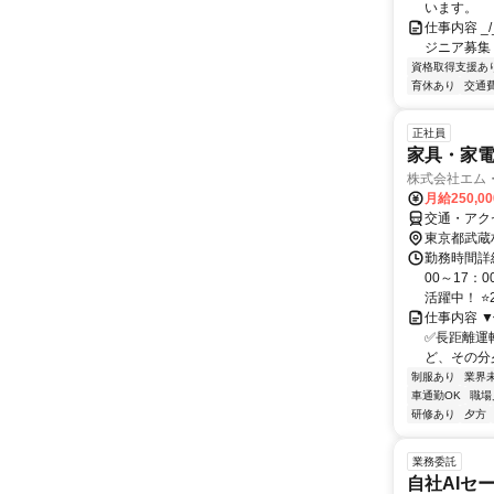
います。
仕事内容 _/_
ジニア募集
資格取得支援あ
育休あり
交通
正社員
家具・家電
株式会社エム
月給250,0
交通・アク
東京都武蔵
勤務時間詳
00～17：
活躍中！ ⭐2
仕事内容 
✅長距離運
ど、その分夕
制服あり
業界
車通勤OK
職場
研修あり
夕方
業務委託
自社AIセ