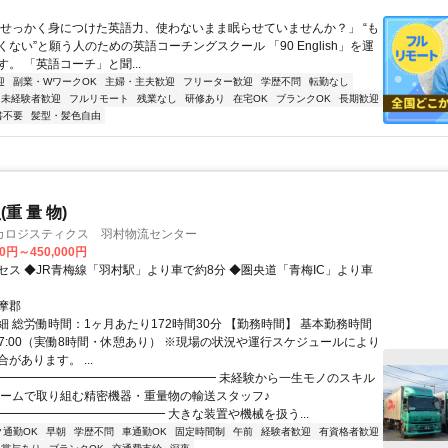
「せっかく身につけた英語力、使わないまま眠らせていませんか？」 “も
ない”と願う人のための英語コーチングスクール 「90 English」を運
。 「英語コーチ」と聞...
迎
副業・WワークOK
主婦・主夫歓迎
フリーター歓迎
学歴不問
転勤なし
未経験者歓迎
フルリモート
残業なし
研修あり
在宅OK
ブランクOK
長期歓迎
書不要
髪型・髪色自由
重 量 物)
カロジスティクス 羽村物流センター
00円～450,000円
セス ◆JR青梅線「羽村駅」より車で約8分 ◆圏央道「青梅IC」より車
摩郡
細 総労働時間：1ヶ月あたり172時間30分 【勤務時間】 基本勤務時間
～ 17:00（実働8時間・休憩あり） ※現場の状況や運行スケジュールにより
があります。 ...
━━━━━━━━━━━━━━━━━━━ 未経験から一生モノのスキル
チームで取り組む精密機器・重量物の輸送スタッフ♪
━━━━━━━━━━━━━━ 大きな装置や機械を扱う...
ク通勤OK
早朝
学歴不問
車通勤OK
固定時間制
午前
経験者歓迎
有資格者歓迎