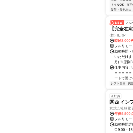
ネイルOK
在宅
髪型・髪色自由
アル
【完全在宅
(株)HERP
時給2,000
フルリモー
勤務時間・曜
いただけます
月) ※原則3ヶ
仕事内容:
＝＝＝＝＝＝
ートで働ける
シフト自由
英
正社員
関西 イン
株式会社林電
年俸5,500,
フルリモー
勤務時間詳細
⏰9:00～