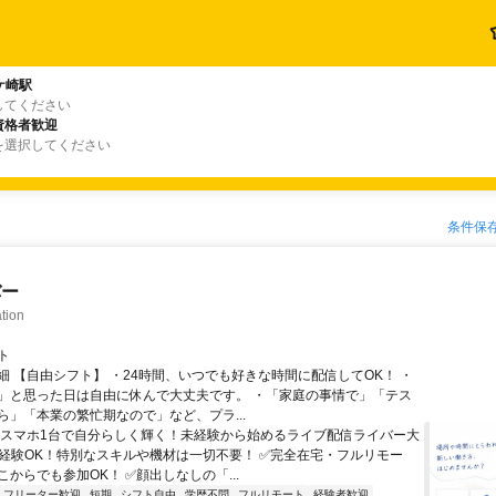
ケ崎駅
してください
資格者歓迎
を選択してください
条件保
バー
tion
ト
細 【自由シフト】 ・24時間、いつでも好きな時間に配信してOK！ ・
」と思った日は自由に休んで大丈夫です。 ・「家庭の事情で」「テス
ら」「本業の繁忙期なので」など、プラ...
＼スマホ1台で自分らしく輝く！未経験から始めるライブ配信ライバー大
未経験OK！特別なスキルや機材は一切不要！ ✅完全在宅・フルリモー
からでも参加OK！ ✅顔出しなしの「...
フリーター歓迎
短期
シフト自由
学歴不問
フルリモート
経験者歓迎