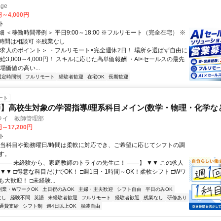
ge
円～4,000円
ト
 ＜稼働時間帯例＞ 平日9:00～18:00 ※フルリモート（完全在宅） ※
時間は相談可 ※残業なし
＜求人のポイント＞ ・フルリモート×完全週休2日！ 場所を選ばず自由に
給3,000～4,000円！ スキルに応じた高単価報酬 ・AI×セールスの最先
場価値の高い...
固定時間制
フルリモート
経験者歓迎
在宅OK
長期歓迎
ート
】高校生対象の学習指導/理系科目メイン(数学・物理・化学など
ライ 教師管理部
円～17,200円
ト
担当科目や勤務曜日/時間は柔軟に対応でき、ご希望に応じてシフトの調
す。
【―― 未経験から、家庭教師のトライの先生に！ ――】 ▼▼ この求人
！ ▼▼ □得意な科目だけでOK！ □週1日・1時間～OK！柔軟シフト □Wワ
大歓迎！ □未経験...
副業・WワークOK
土日祝のみOK
主婦・主夫歓迎
シフト自由
平日のみOK
なし
経験不問
英語
未経験者歓迎
フルリモート
経験者歓迎
残業なし
研修あり
通費支給
シフト制
週4日以上OK
服装自由