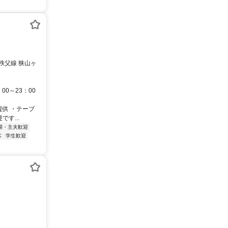
秩父線 狭山ヶ
00～23：00
提供 ・テーブ
す...
婦・主夫歓迎
K
学生歓迎