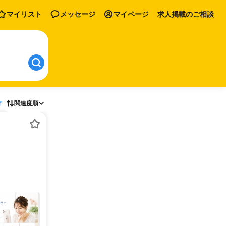
マイリスト
メッセージ
マイページ
求人掲載のご相談
存
関連度順