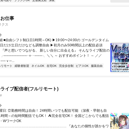
賞与あり
ブランクOK
交通費支給
深夜
たお仕事
リクス
ト
 ■自由シフト制(1日1時間～OK) ▶19:00〜24:00の ゴールデンタイム
平日だけ/土日だけなども調整自由 ▶初月のみ50時間以上の配信必須
／ 『声と想いでつながる、 新しい自分に出会える』 そんなライブ配信の
 ╭─────────･⭐･･───╮ ＼＼ ～ おすすめポイント！ ～ ／／
──ｖ─...
ルリモート
経験者歓迎
ネイルOK
在宅OK
完全歩合制
ピアスOK
服装自由
ライブ配信者(フルリモート)
u
ト
曜日: ⏰勤務時間は自由！ 24時間いつでも配信可能 （深夜・早朝も自
日1時間～の短時間配信でもOK！ ⛺完全在宅OK！ 全国どこからでも配信
業・WワークOK
 …………………………………………………… 『あなたの個性が誰かをワ