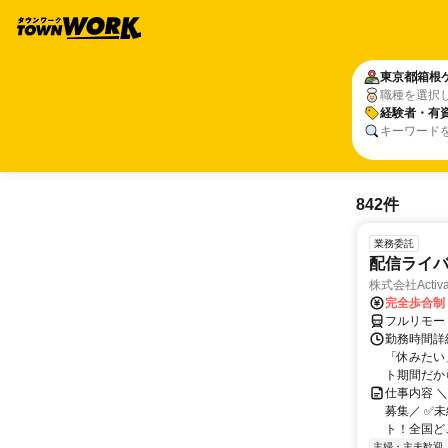
東京都
箱根
職種を選択
経験者・有
キーワード
842件
業務委託
配信ライ
株式会社Activa
完全歩合制
フルリモー
勤務時間詳
「休みたい
ト期間だか
仕事内容 
募集／ ✅
ト！全国どこ
主婦・主夫歓迎