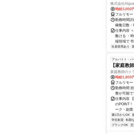
株式会社Algoa
時給3,000
フルリモー
勤務時間詳細
稼働日数・
仕事内容 
働ける ・時
端領域で 市
社員登用あり
アルバイト・パ
【家庭教師
家庭教師のト
時給1,800
フルリモー
勤務時間 
整が可能で
仕事内容 
のPOINT
ーク・副業も
週1日からOK
学生歓迎
転勤
ブランクOK
交