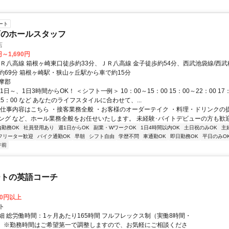
ート
店のホールスタッフ
店
円～1,690円
ＪＲ八高線 箱根ヶ崎東口徒歩約33分、ＪＲ八高線 金子徒歩約54分、西武池袋線/西武
約69分 箱根ヶ崎駅・狭山ヶ丘駅から車で約15分
摩郡
1日～、1日3時間からOK！ ＜シフト一例＞ 10：00～15：00 15：00～22：00 17：
翌5：00 など あなたのライフスタイルに合わせて、...
お仕事内容はこちら ・接客業務全般 ・お客様のオーダーテイク ・料理・ドリンクの
ング など、ホール業務全般をお任せいたします。 未経験･バイトデビューの方も歓迎で
内勤務OK
社員登用あり
週1日からOK
副業・WワークOK
1日4時間以内OK
土日祝のみOK
主
フリーター歓迎
バイク通勤OK
早朝
シフト自由
学歴不問
車通勤OK
即日勤務OK
平日のみO
午前
ートの英語コーチ
00円以上
ト
細 総労働時間：1ヶ月あたり165時間 フルフレックス制（実働8時間・
） ※勤務時間はご希望第一で調整しますので、お気軽にご相談くださ