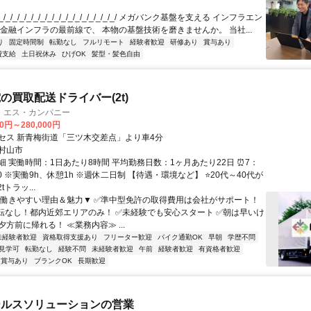
/_/_/_/_/_/_/_/_/_/_/_/_/_/_/_/_/ メガバンク基盤を支える インフラエン
 金融インフラの最前線で、 本物の基盤技術を磨きませんか。 当社...
り
固定時間制
転勤なし
フルリモート
経験者歓迎
研修あり
賞与あり
費支給
土日祝休み
ひげOK
髪型・髪色自由
の買取配送ドライバー(2t)
・エス・カンパニー
00円～280,000円
セス 新青梅街道「三ツ木交差点」より車4分
村山市
細 実働時間：1日あたり8時間 平均勤務日数：1ヶ月あたり22日 ⏰7：
00 ※実働9h、休憩1h ※週休二日制 【待遇・環境など】 ⭐20代～40代が
tトラッ...
▼働きやすい理由＆魅力▼ ✅準中型免許の取得費用は会社がサポート！
転なし！都内近郊エリアのみ！ ✅未経験でも安心スタート ✅朝は早いけ
方前に帰れる！ ≪業務内容≫ ...
未経験者歓迎
資格取得支援あり
フリーター歓迎
バイク通勤OK
早朝
学歴不問
見学可
転勤なし
経験不問
未経験者歓迎
午前
経験者歓迎
有資格者歓迎
賞与あり
ブランクOK
長期歓迎
ールスソリューションの営業