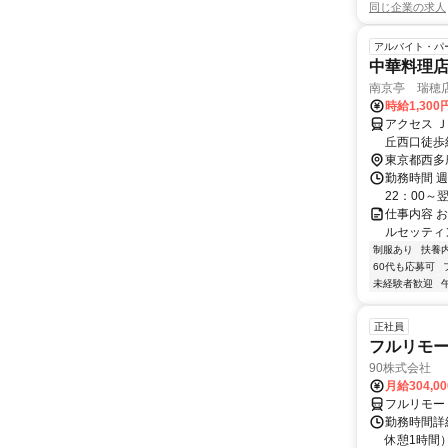
同じ企業の求人
アルバイト・パ
中華料理
南京亭 瑞穂
時給1,300
アクセス 
丘西口徒歩
東京都西多
勤務時間 週
22：00～
仕事内容 
ルセッティ
制服あり
扶養
60代も応募可
未経験者歓迎
正社員
フルリモ
90株式会社
月給304,0
フルリモー
勤務時間詳
休憩1時間