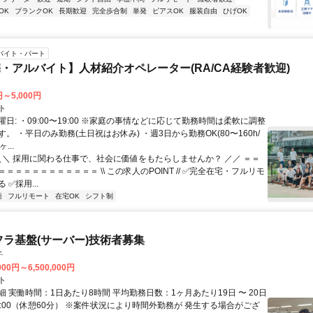
OK
ブランクOK
長期歓迎
完全歩合制
単発
ピアスOK
服装自由
ひげOK
バイト・パート
・アルバイト】人材紹介オペレーター(RA/CA経験者歓迎)
円～5,000円
ト
日: ・09:00〜19:00 ※家庭の事情などに応じて勤務時間は柔軟に調整
。 ・平日のみ勤務(土日祝はお休み) ・週3日から勤務OK(80〜160h/
...
 ＼＼ 採用に関わる仕事で、社会に価値をもたらしませんか？ ／／ ＝＝
＝＝＝＝＝＝＝＝＝＝＝ \\ この求人のPOINT // ✅完全在宅・フルリモ
 ✅採用...
語
フルリモート
在宅OK
シフト制
フラ基盤(サーバー)技術者募集
子
000円～6,500,000円
ト
 実働時間：1日あたり8時間 平均勤務日数：1ヶ月あたり19日 〜 20日
18:00（休憩60分） ※案件状況により時間外勤務が 発生する場合がござ