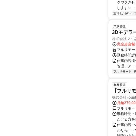
クワクさせ
します✨ …
週1日からOK
業務委託
3Dモデラ
株式会社マイ
完全歩合制
フルリモー
勤務時間詳
仕事内容 
管理、アー
フルリモート
業務委託
【フルリモ
株式会社Fount
月給270,0
フルリモー
勤務時間・
だける方を
仕事内容:
ルリモート
経験やあな