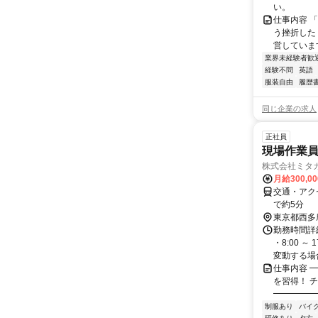
い。
仕事内容 
う挫折したく
営しています
業界未経験者歓
経験不問
英語
服装自由
履歴
同じ企業の求人
正社員
現場作業員(
株式会社ミタ
月給300,0
交通・アク
で約5分
東京都西多
勤務時間詳
・8:00 
変動する場合
仕事内容 
を習得！ 
━━━━━
制服あり
バイ