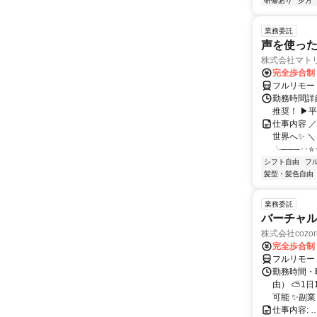
研修あり
夕方
業務委託
声を使っ
株式会社マト
完全歩合制
フルリモー
勤務時間詳細
推奨！ ▶
仕事内容 
世界へ✨ ＼
╰───･･⭐･
シフト自由
フ
髪型・髪色自由
業務委託
バーチャル
株式会社cozor
完全歩合制
フルリモー
勤務時間・
由） ⛅1
可能 ✨副
仕事内容: