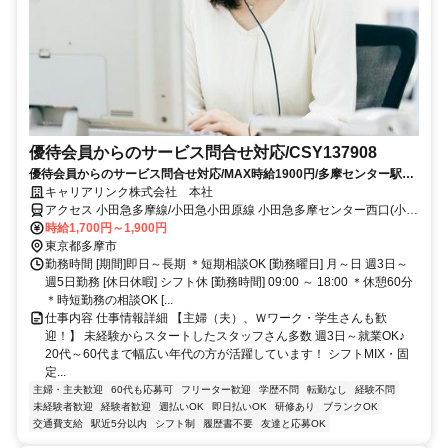
優待会員からのサービス問合せ対応/CSY137908
優待会員からのサービス問合せ対応/MAX時給1900円/多摩センター駅徒
歩5分/未経験OK
キャリアリンク株式会社 本社
アクセス 小田急多摩線/小田急小田原線 小田急多摩センター西口(小田
急)徒歩約17分、京王相模原線 京王多摩センター中央口(京王)徒歩約
時給1,700円～1,900円
18分、多摩都市モノレール線 多摩センター出口1徒歩約18分 各線 多
東京都多摩市
摩センター駅 徒歩5分 ＊府中・調布にも勤務地あり！ご相談ください
勤務時間 [期間]即日～長期 ＊短期相談OK [勤務曜日] 月～日 週3日～
週5日勤務 [休日休暇] シフト休 [勤務時間] 09:00 ～ 18:00 ＊休憩60分
＊時短勤務の相談OK [...
仕事内容 仕事情報詳細 【主婦（夫）、Ｗワーク・学生さんも歓
迎！】 未経験からスタートしたスタッフさん多数 週3日～就業OK♪
20代～60代まで幅広い年代の方が活躍しています！ シフトMIX・固
定...
主婦・主夫歓迎
60代も応募可
フリーター歓迎
学歴不問
転勤なし
経験不問
未経験者歓迎
経験者歓迎
週払いOK
即日払いOK
研修あり
ブランクOK
交通費支給
駅近5分以内
シフト制
履歴書不要
友達と応募OK