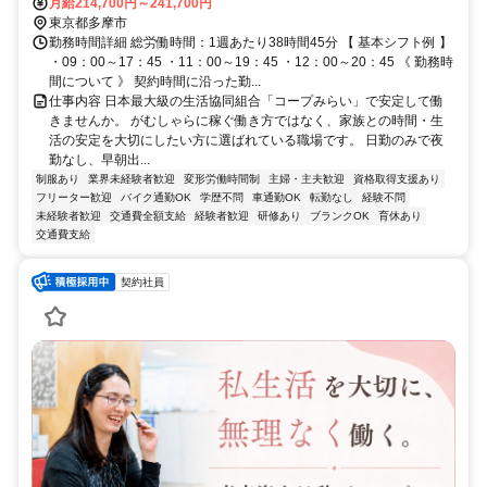
る）※配属先は、入職時期や各センターの人員状況を踏まえ、本人の
月給214,700円～241,700円
希望を考慮した上で、募集場所を含む通勤可能な範囲のセンターから
東京都多摩市
決定します。
勤務時間詳細 総労働時間：1週あたり38時間45分 【 基本シフト例 】
・09：00～17：45 ・11：00～19：45 ・12：00～20：45 《 勤務時
間について 》 契約時間に沿った勤...
仕事内容 日本最大級の生活協同組合「コープみらい」で安定して働
きませんか。 がむしゃらに稼ぐ働き方ではなく、家族との時間・生
活の安定を大切にしたい方に選ばれている職場です。 日勤のみで夜
勤なし、早朝出...
制服あり
業界未経験者歓迎
変形労働時間制
主婦・主夫歓迎
資格取得支援あり
フリーター歓迎
バイク通勤OK
学歴不問
車通勤OK
転勤なし
経験不問
未経験者歓迎
交通費全額支給
経験者歓迎
研修あり
ブランクOK
育休あり
交通費支給
契約社員