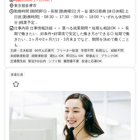
急)徒歩約17分、京王相模原線 京王多摩センター中央口(京王)徒歩約
時給1,500円～1,550円
18分、多摩都市モノレール線 多摩センター出口1徒歩約18分 各線 多
東京都多摩市
摩センター駅 徒歩5分
勤務時間 [期間]即日～長期 [勤務曜日] 月～金 週5日勤務 [休日休暇] 土
日祝 [勤務時間] ・08:30 ～ 17:30 ・09:00 ～ 18:00 ＊いずれも休憩60
分 [残業予定...
仕事内容 仕事情報詳細 ＜＜ 選べる就業期間＊短期も相談OK ＞＞ 長
期で働きたい…好条件×好環境で安定した働き方ができる◎ 短期で働
きたい…1ヶ月や2ヶ月だけ・3月末までなど、期間を決めて働くこと
も...
主婦・主夫歓迎
60代も応募可
フリーター歓迎
学歴不問
転勤なし
経験不問
未経験者歓迎
経験者歓迎
週払いOK
即日払いOK
研修あり
ブランクOK
交通費支給
駅近5分以内
シフト制
履歴書不要
友達と応募OK
派遣社員