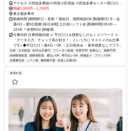
アクセス 小田急多摩線/小田急小田原線 小田急多摩センター西口(小田
急)徒歩約17分、京王相模原線 京王多摩センター中央口(京王)徒歩約
時給1,600円～1,700円
18分、多摩都市モノレール線 多摩センター出口1徒歩約18分 各線 多
東京都多摩市
摩センター駅 徒歩7分
勤務時間 [期間]即日～長期 ＊開始日、期間相談OK [勤務曜日] 月～金
週4日～週5日勤務 [休日休暇] 土日祝+シフト休 [勤務時間] 09:00 ～
18:00 ＊休憩60分 [研修期...
仕事内容 仕事情報詳細 ≪ 平日だけ＆残業なしのもくコツワーク ≫
「データ入力、チェック系が好き！」という方に オススメのお仕事
です♪ ◆平日だけ！週4日～OK ・土日祝休み ・基本残業なしでプラ...
主婦・主夫歓迎
60代も応募可
フリーター歓迎
学歴不問
転勤なし
経験不問
未経験者歓迎
経験者歓迎
週払いOK
即日払いOK
研修あり
ブランクOK
交通費支給
シフト制
履歴書不要
友達と応募OK
派遣社員