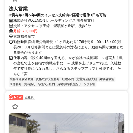
法人営業
✅賞与年2回＆年4回のインセン支給有✅隔週で週休3日も可能
株式会社VOLLMONTホールディングス 南多摩支社
交通・アクセス 京王線「聖蹟桜ヶ丘駅」徒歩2分
月給370,000円
東京都多摩市
勤務時間詳細 総労働時間：1ヶ月あたり176時間 9：00～18：00(最
長20：00) 研修期間または緊急時の対応により、勤務時間が変更とな
る場合があります
仕事内容 《設立40周年を迎える、今が会社の成長期》 ～超実力主義
の当社で上を目指す挑戦者求む！～ 成果を上げさえすれば、入社数
年で支社長にもなれるし、さらなるステップアップも可能です。 そ
んな「実...
業界未経験者歓迎
資格取得支援あり
経験不問
交通費全額支給
経験者歓迎
研修あり
賞与あり
駅近5分以内
資格取得手当あり
シフト制
正社員