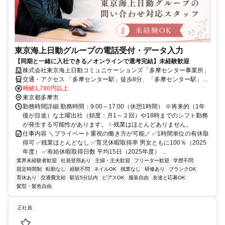
東京海上日動グループの電話受付・データ入力
【同期と一緒に入社できる／オンラインで選考完結】未経験歓迎
株式会社東京海上日動コミュニケーションズ「多摩センター事業所」
交通・アクセス 「多摩センター駅」徒歩8分、「多摩センター駅」徒
歩5分（京王・小田急線「多摩センター駅」徒歩8分、多摩モノレール
時給1,780円以上
「多摩センター駅」徒歩5分）
東京都多摩市
勤務時間詳細 勤務時間：9:00～17:00（休憩1時間） ※将来的（1年
後が目途）な土曜出社（頻度：月1～２回）や18時までのシフト勤務
が発生する可能性があります。 ✨残業はほとんどありません。
仕事内容 ＼プライベート重視の働き方が可能／ ✅1時間単位の有休取
得可 ✅残業ほとんどなし ✅育児休暇取得率 男女ともに100％（2025
年度） ✅有給休暇取得日数 平均15日（2025年度） ...
業界未経験者歓迎
社員登用あり
主婦・主夫歓迎
フリーター歓迎
学歴不問
固定時間制
転勤なし
経験不問
ネイルOK
残業なし
研修あり
ブランクOK
育休あり
交通費支給
駅近5分以内
ピアスOK
服装自由
友達と応募OK
髪型・髪色自由
正社員