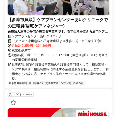
【多摩市貝取】ケアプランセンターあいクリニックで
の正職員(居宅ケアマネジャー)
医療法人運営の居宅介護支援事業所です。在宅生活を支える居宅ケアマ
ネの募集です！
ケアプランセンターあいクリニック
アクセス: * 小田急線小田急永山駅より徒歩12分 * 京王線京王永山駅
より徒歩12分 * 乞田五差路バス停より徒歩1分 * あいクリニックバス
月給240,250円～304,300円
停より徒歩1分 * マイカー通勤可（専用駐車場あり） * バイク・自転
東京都多摩市
車通勤可（駐輪場あり）
勤務時間・曜日: * 日勤 8：30〜17：00（休憩1時間） ※1ヶ月単位
の変形労働時間制
仕事内容: 居宅介護支援事業所の介護支援専門員として、相談業務・
ケアマネ業務・相談調整等に関連する業務全般をお任せします。 * 利
用者さん相談対応、ケアプラン作成 * サービス担当者会議の連絡調
整...
変形労働時間制
即日勤務OK
交通費支給
シフト制
昇給あり
アルバイト・パート