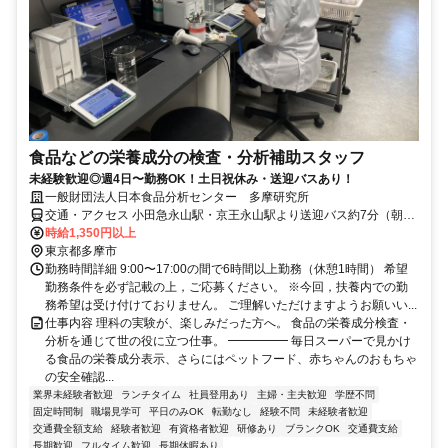
食品などの栄養成分の検査・分析補助スタッフ
未経験歓迎◎週4日〜勤務OK！土日祝休み・送迎バスあり！
一般財団法人日本食品分析センター 多摩研究所
交通・アクセス 小田急永山駅・京王永山駅より送迎バス約7分（朝夕
あり・朝は5分おき運行）
時給1,350円以上
東京都多摩市
勤務時間詳細 9:00〜17:00の間で6時間以上勤務（休憩1時間） 希望
勤務条件を必ず記載の上，ご応募ください。 ※今回，扶養内での勤
務希望は受け付けておりません。 ご理解いただけますようお願いい...
仕事内容 理科の実験が、楽しみだった方へ。 食品の栄養成分検査・
分析を通じて世の役に立つ仕事。 ━━━━━ 毎日スーパーで見かけ
る食品の栄養成分表示、さらにはペットフード、赤ちゃんのおもちゃ
の安全確認...
業界未経験者歓迎
ランチタイム
社員登用あり
主婦・主夫歓迎
学歴不問
固定時間制
職場見学可
平日のみOK
転勤なし
経験不問
未経験者歓迎
交通費全額支給
経験者歓迎
有資格者歓迎
研修あり
ブランクOK
交通費支給
長期歓迎
フルタイム歓迎
長期休暇あり