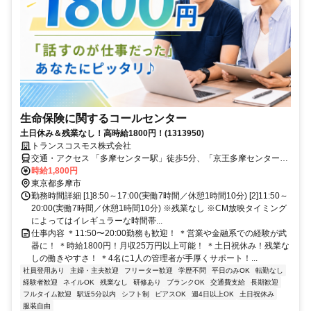
生命保険に関するコールセンター
土日休み＆残業なし！高時給1800円！(1313950)
トランスコスモス株式会社
交通・アクセス 「多摩センター駅」徒歩5分、「京王多摩センター
駅」「小田急多摩センター駅」徒歩7分
時給1,800円
東京都多摩市
勤務時間詳細 [1]8:50～17:00(実働7時間／休憩1時間10分) [2]11:50～
20:00(実働7時間／休憩1時間10分) ※残業なし ※CM放映タイミング
によってはイレギュラーな時間帯...
仕事内容 ＊11:50〜20:00勤務も歓迎！ ＊営業や金融系での経験が武
器に！ ＊時給1800円！月収25万円以上可能！ ＊土日祝休み！残業な
しの働きやすさ！ ＊4名に1人の管理者が手厚くサポート！...
社員登用あり
主婦・主夫歓迎
フリーター歓迎
学歴不問
平日のみOK
転勤なし
経験者歓迎
ネイルOK
残業なし
研修あり
ブランクOK
交通費支給
長期歓迎
フルタイム歓迎
駅近5分以内
シフト制
ピアスOK
週4日以上OK
土日祝休み
服装自由