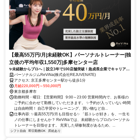
【最高55万円/月|未経験OK】パーソナルトレーナー|独
立後の平均年収1,550万|多摩センター店
✨未経験からプロへ｜設立3年で100店舗突破！急成長企業でキャリアア
ップ
パーソナルジムReViNa(株式会社REJUVENATE)
アクセス: 京王多摩センター駅から徒歩1分
月給220,000円～550,000円
東京都多摩市
勤務時間・曜日: 【営業時間】 9:00～23:00 営業時間内で、お客様の
ご予約に合わせて勤務していただきます。 ✨予約が入っていない時間
は自由時間！ 自己学習やトレーニング、買い物など自...
仕事内容: ✨最高55万円/月も目指せる✨ 「筋トレが好き」を、一生モ
ノの仕事にしませんか？ ReViNaでは、未経験からプロのパーソナル
トレーナーを目指せます。 充実した研修制度があるため、...
シフト自由
即日勤務OK
昇給あり