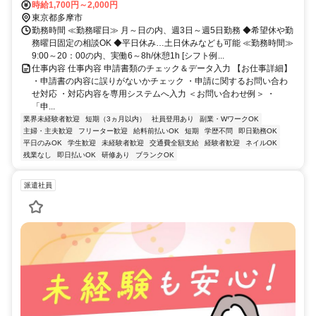
時給1,700円～2,000円
東京都多摩市
勤務時間 ≪勤務曜日≫ 月～日の内、週3日～週5日勤務 ◆希望休や勤
務曜日固定の相談OK ◆平日休み…土日休みなども可能 ≪勤務時間≫
9:00～20：00の内、実働6～8h/休憩1h [シフト例...
仕事内容 仕事内容 申請書類のチェック＆データ入力 【お仕事詳細】
・申請書の内容に誤りがないかチェック ・申請に関するお問い合わ
せ対応 ・対応内容を専用システムへ入力 ＜お問い合わせ例＞ ・
「申...
業界未経験者歓迎
短期（3ヵ月以内）
社員登用あり
副業・WワークOK
主婦・主夫歓迎
フリーター歓迎
給料前払いOK
短期
学歴不問
即日勤務OK
平日のみOK
学生歓迎
未経験者歓迎
交通費全額支給
経験者歓迎
ネイルOK
残業なし
即日払いOK
研修あり
ブランクOK
派遣社員