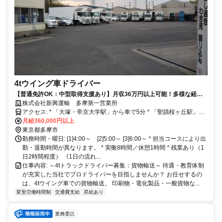
4tウイング車ドライバー
【普通免許OK：中型取得支援あり】月収36万円以上可能！多様な経験
を積める／毎日同じ車両／残業少なめ！長く働ける環境！
株式会社新興運輸 多摩第一営業所
アクセス: * 「大塚・帝京大学駅」から車で5分 * 「聖蹟桜ヶ丘駅」か
ら車で8分 * 車・バイク通勤OK
月給360,000円以上
東京都多摩市
勤務時間・曜日: [1]4:00～ [2]5:00～ [3]6:00～ * 担当コースにより出
勤・退勤時間が異なります。 * 実働8時間／休憩1時間 * 残業あり（1
日2時間程度） 《1日の流れ...
仕事内容: ～4tトラックドライバー募集：貨物輸送～ 待遇・教育体制
が充実した当社でプロドライバーを目指しませんか？ お任せするの
は、4tウイング車での貨物輸送。 印刷物・電化製品・一般貨物な...
変形労働時間制
交通費支給
昇給あり
業務委託