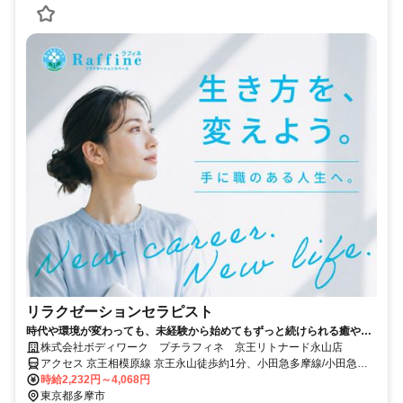
リラクゼーションセラピスト
時代や環境が変わっても、未経験から始めてもずっと続けられる癒やし
の仕事。手に職を身につけて、生き方を変えよう。
株式会社ボディワーク プチラフィネ 京王リトナード永山店
アクセス 京王相模原線 京王永山徒歩約1分、小田急多摩線/小田急小
田原線 小田急永山徒歩約1分、京王相模原線 京王多摩センター東口徒
時給2,232円～4,068円
歩約33分 最寄駅：京王永山駅
東京都多摩市