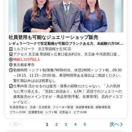
社員登用も可能なジュエリーショップ販売
レギュラーワークで安定勤務が可能◎ブランクある方、未経験の方OK！
【女性スタッフ活躍中】
ミルフローラ 京王聖蹟桜ケ丘SC店
アクセス 京王線 聖蹟桜ヶ丘東口徒歩約2分、京王線 中河原西口徒歩
約21分、京王線 百草園南口徒歩約25分 聖蹟桜ヶ丘駅徒歩２分
時給1,310円以上
東京都多摩市
勤務時間 ＜シフト制/実働7時間45分、休憩1時間＞ シフト例…09:30
～18:15、11:15～20:00 他、希望時間帯ある場合はご相談ください。
繁忙期以外はほぼ残業なし
仕事内容 活かせるのは販売・接客の経験だけじゃない。「人の気持
ちに寄り添える」「笑顔に自信あり」もOK！ 店頭でのジュエリーの
接客販売がメインですが ・商品管理(手配、在庫管理)、店内ディスプ
レイなど...
社員登用あり
主婦・主夫歓迎
フリーター歓迎
未経験者歓迎
経験者歓迎
ブランクOK
交通費支給
シフト制
社割あり
ピアスOK
前へ
次へ
1
2
3
4
5