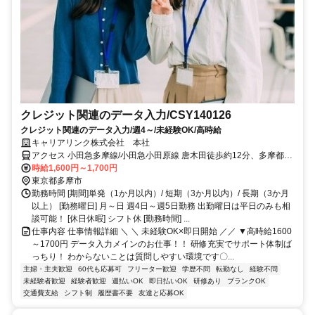
クレジット関連のデータ入力/CSY140126
クレジット関連のデータ入力/週4～/未経験OK/高時給
キャリアリンク株式会社 本社
アクセス 小田急多摩線/小田急小田原線 唐木田徒歩約12分、多摩都市
モノレール線 多摩センター出口3徒歩約13分、京王相模原線 京王多
時給1,600円～1,700円
摩センター中央口(京王)徒歩約17分 各線 多摩センター駅 徒歩7分 ※
東京都多摩市
案件によりその他複数勤務地あり！
勤務時間 [期間]単発（1か月以内）/ 短期（3か月以内）/ 長期（3か月
以上） [勤務曜日] 月～日 週4日～週5日勤務 出勤曜日は平日のみも相
談可能！ [休日休暇] シフト休 [勤務時間] ...
仕事内容 仕事情報詳細 ＼ ＼ 未経験OK×即日開始 ／／ ▼高時給1600
～1700円 データ入力メインのお仕事！！ 研修充実でサポート体制ば
っちり！ わからないことは質問しやすい環境です〇...
主婦・主夫歓迎
60代も応募可
フリーター歓迎
学歴不問
転勤なし
経験不問
未経験者歓迎
経験者歓迎
週払いOK
即日払いOK
研修あり
ブランクOK
交通費支給
シフト制
履歴書不要
友達と応募OK