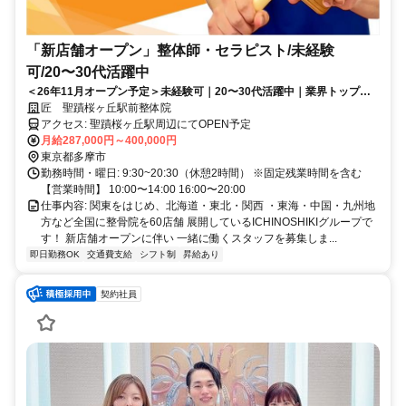
「新店舗オープン」整体師・セラピスト/未経験
可/20〜30代活躍中
＜26年11月オープン予定＞未経験可｜20〜30代活躍中｜業界トップレ
ベルの給与水準｜初回ボーナス80万円・賞与500万円の支給実績あり
匠 聖蹟桜ヶ丘駅前整体院
アクセス: 聖蹟桜ヶ丘駅周辺にてOPEN予定
月給287,000円～400,000円
東京都多摩市
勤務時間・曜日: 9:30~20:30（休憩2時間） ※固定残業時間を含む
【営業時間】 10:00〜14:00 16:00〜20:00
仕事内容: 関東をはじめ、北海道・東北・関西 ・東海・中国・九州地
方など全国に整骨院を60店舗 展開しているICHINOSHIKIグループで
す！ 新店舗オープンに伴い 一緒に働くスタッフを募集しま...
即日勤務OK
交通費支給
シフト制
昇給あり
契約社員