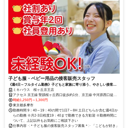
子ども服・ベビー用品の接客販売スタッフ
《週4日～フルタイム勤務》子どもと家族に寄り添う、やさしい接客の
お仕事◎年2回のプチボーナスあり！
ミキハウス 桜ヶ丘京王店
アクセス 京王線 聖蹟桜ヶ丘西口徒歩約1分、京王線 中河原西口徒歩
約21分、京王線 百草園南口徒歩約24分
時給1,250円～1,300円
東京都多摩市
勤務時間 9：40～19：40の間で1日7～8H 土日どちらか含む週4日か
らの勤務 ※月2-3日程度19：40まで勤務できる方歓迎 ※勤務時間に
ついて、上記以外もお気軽にご相談下さい
仕事内容 ･:＊子ども服の接客販売スタッフ募集＊:･ 「こどもが好き」