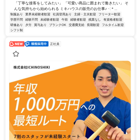
「丁寧な接客をしてみたい」 「可愛い商品に囲まれて働きたい」 そ
んな気持ちから始められる ミキハウスの販売のお仕事♪ ･:＊...
制服あり
業界未経験者歓迎
社員登用あり
主婦・主夫歓迎
フリーター歓迎
学歴不問
経験不問
未経験者歓迎
午前
経験者歓迎
残業なし
有資格者歓迎
研修あり
夕方
賞与あり
ブランクOK
交通費支給
長期歓迎
フルタイム歓迎
シフト制
正社員