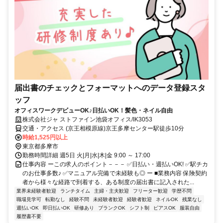
届出書のチェックとフォーマットへのデータ登録スタ
ッフ
オフィスワークデビューOK♪日払いOK！髪色・ネイル自由
株式会社ジャ ストファイン池袋オフィス/IK3053
交通・アクセス (京王相模原線)京王多摩センター駅徒歩10分
時給1,525円以上
東京都多摩市
勤務時間詳細 週5日 火|月|水|木|金 9:00 ～ 17:00
仕事内容 ーこの求人のポイント－－－ ✅日払い・週払いOK! ✅駅チカ
のお仕事多数♪ ✅マニュアル完備で未経験も◎ ー ■業務内容 保険契約
者から様々な経路で到着する、ある制度の届出書に記入された...
業界未経験者歓迎
ランチタイム
主婦・主夫歓迎
フリーター歓迎
学歴不問
職場見学可
転勤なし
経験不問
未経験者歓迎
経験者歓迎
ネイルOK
残業なし
週払いOK
即日払いOK
研修あり
ブランクOK
シフト制
ピアスOK
服装自由
履歴書不要