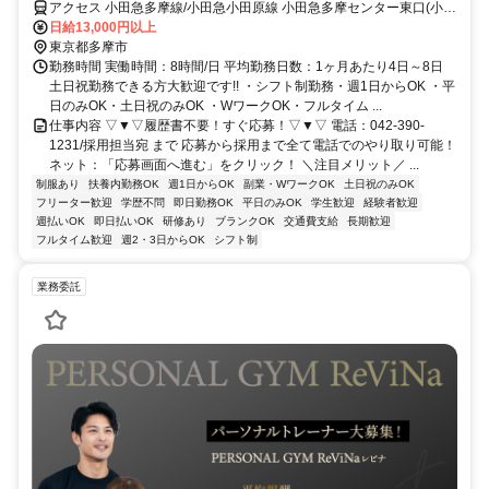
アクセス 小田急多摩線/小田急小田原線 小田急多摩センター東口(小田
急)徒歩約5分、京王相模原線 京王多摩センター東口(京王)徒歩約5
日給13,000円以上
分、多摩都市モノレール線 多摩センター出口2徒歩約7分
東京都多摩市
勤務時間 実働時間：8時間/日 平均勤務日数：1ヶ月あたり4日～8日
土日祝勤務できる方大歓迎です!! ・シフト制勤務・週1日からOK ・平
日のみOK・土日祝のみOK ・WワークOK・フルタイム ...
仕事内容 ▽▼▽履歴書不要！すぐ応募！▽▼▽ 電話：042-390-
1231/採用担当宛 まで 応募から採用まで全て電話でのやり取り可能！
ネット：「応募画面へ進む」をクリック！ ＼注目メリット／ ...
制服あり
扶養内勤務OK
週1日からOK
副業・WワークOK
土日祝のみOK
フリーター歓迎
学歴不問
即日勤務OK
平日のみOK
学生歓迎
経験者歓迎
週払いOK
即日払いOK
研修あり
ブランクOK
交通費支給
長期歓迎
フルタイム歓迎
週2・3日からOK
シフト制
業務委託