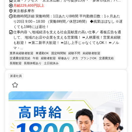
交通・アクセス 「京王永山駅」から徒歩15分・「多摩市役所」バス
停から徒歩5分・「諏訪下橋」バス停から徒歩3分
月給229,400円以上
東京都多摩市
勤務時間詳細 実働時間：1日あたり8時間 平均勤務日数：1ヶ月あた
り20日 9:00～18:00 （実働8時間／休憩1時間） ◆残業ほぼなし ※遅
くても19時には退社！
仕事内容 ＼地域経済を支える社会貢献度の高い仕事／ 看板広告を通
して、 地域のお店や企業を支える営業職！ ⏩人柄重視！営業未経験
も歓迎！ ⏩第二新卒大歓迎！ ⏩話し上手じゃなくてもOK！ ⏩ノル
マ・...
業界未経験者歓迎
車通勤OK
固定時間制
経験不問
未経験者歓迎
交通費全額支給
午前
経験者歓迎
研修あり
夕方
ブランクOK
交通費支給
長期歓迎
長期休暇あり
土日祝休み
派遣社員