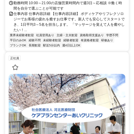
勤務時間 10:00～21:00の店舗営業時間内で週3日～応相談 ※働く時
間を自分で選ぶことが可能です
仕事内容 仕事内容詳細 【仕事内容詳細】 ボディケアやリフレクソロ
ジーでお客様の疲れを癒すお仕事です。新人でも安心してスタートで
き、1日平均3～5名を担当します。 「マッサージを覚えて人を癒やし
たい！...
業界未経験者歓迎
社員登用あり
主婦・主夫歓迎
資格取得支援あり
学歴不問
平日のみOK
経験不問
未経験者歓迎
経験者歓迎
有資格者歓迎
研修あり
ブランクOK
長期歓迎
駅近5分以内
週4日以上OK
正社員