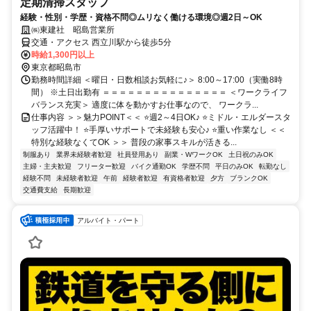
定期清掃スタッフ
経験・性別・学歴・資格不問◎ムリなく働ける環境◎週2日～OK
㈱東建社 昭島営業所
交通・アクセス 西立川駅から徒歩5分
時給1,300円以上
東京都昭島市
勤務時間詳細 ＜曜日・日数相談お気軽に♪＞ 8:00～17:00（実働8時
間） ※土日出勤有 ＝＝＝＝＝＝＝＝＝＝＝＝＝＝＝ ＜ワークライフ
バランス充実＞ 適度に体を動かすお仕事なので、 ワークラ...
仕事内容 ＞＞魅力POINT＜＜ ⭐週2～4日OK♪ ⭐ミドル・エルダースタ
ッフ活躍中！ ⭐手厚いサポートで未経験も安心♪ ⭐重い作業なし ＜＜
特別な経験なくてOK ＞＞ 普段の家事スキルが活きる...
制服あり
業界未経験者歓迎
社員登用あり
副業・WワークOK
土日祝のみOK
主婦・主夫歓迎
フリーター歓迎
バイク通勤OK
学歴不問
平日のみOK
転勤なし
経験不問
未経験者歓迎
午前
経験者歓迎
有資格者歓迎
夕方
ブランクOK
交通費支給
長期歓迎
アルバイト・パート