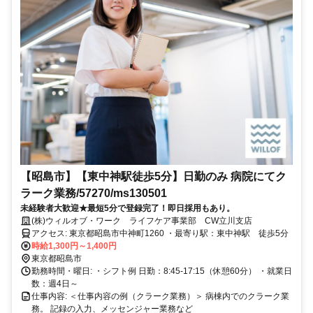
【昭島市】【東中神駅徒歩5分】日勤のみ 病院にてク
ラーク業務/57270/ms130501
未経験者大歓迎★最短5分で登録完了！即日採用もあり。
(株)ウィルオブ・ワーク ライフケア事業部 CW立川支店
アクセス: 東京都昭島市中神町1260 ・最寄り駅：東中神駅 徒歩5分
時給1,300円～1,400円
東京都昭島市
勤務時間・曜日: ・シフト例 日勤：8:45-17:15（休憩60分） ・就業日
数：週4日～
仕事内容: ＜仕事内容の例（クラーク業務）＞ 病棟内でのクラーク業
務。 記録の入力、メッセンジャー業務など