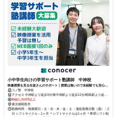
小中学生向けの学習サポート塾講師 中神校
映像授業を見る生徒さんのサポート｜授業は無いので未経験でも安心｜
WEB面接/1回｜週2日～OK｜履歴書不要｜応募後はフォームに1分で回
コノ塾 中神校
答｜1分単位で給与支給｜WワークOK｜私服勤務｜有給休暇あり｜定時
アクセス 中神駅より徒歩3分/東中神駅より徒歩12分/昭島駅より徒歩
退社
22分
時給1,300円以上
東京都昭島市
勤務時間 ・勤務曜日：火・水・木・金・土 ・最低勤務日数（週）：2
日 シフトサイクル：1ヶ月 ＊シフトサイクルは1ヵ月 ＊希望シフト制