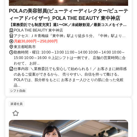
POLAの美容部員(ビューティーディレクター/ビューテ
ィーアドバイザー)_POLA THE BEAUTY 東中神店
【業務委託でも制度充実】週1〜OK／未経験歓迎／最新コスメをイチ早
くお試し♪お客様も自分もキレイに／Wワーク・副業
POLA THE BEAUTY 東中神店
アクセス: ＪＲ青梅線『東中神』駅より徒歩５分。『中神』駅より徒
歩７分
月給30,000円～250,000円
東京都昭島市
勤務時間・曜日: 10:00～13:00 11:00～14:00 10:00～14:00 10:00～
15:00 10:00～16:00 ※上記シフトは一例です。 店舗の営業時間に合
わせて、 お好...
仕事内容: ＼業務委託でも安心して始められる！／ お客さまに納得感
のあるご提案ができるから、 売りやすい。自信を持って働ける。
POLAでは、肌分析をもとに お客さま一人ひとりの肌に合った化粧
品...
シフト自由
派遣社員