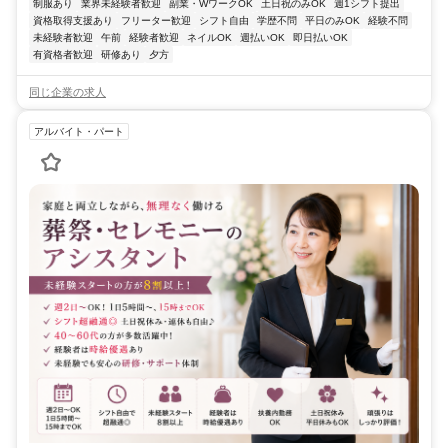
制服あり
業界未経験者歓迎
副業・WワークOK
土日祝のみOK
週1シフト提出
資格取得支援あり
フリーター歓迎
シフト自由
学歴不問
平日のみOK
経験不問
未経験者歓迎
午前
経験者歓迎
ネイルOK
週払いOK
即日払いOK
有資格者歓迎
研修あり
夕方
同じ企業の求人
アルバイト・パート