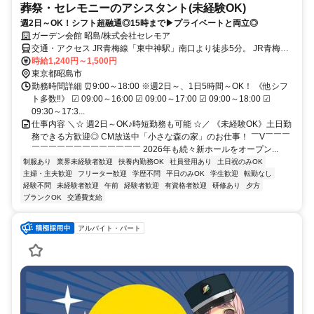
葬祭・セレモニーのアシスタント(未経験OK)
週2日～OK！シフト超融通◎15時まで▶プライベートと両立◎
ガーデン会館 昭島/株式会社セレモア
交通・アクセス JR青梅線「東中神駅」南口より徒歩5分。 JR青梅線
「中神駅」南口より徒歩7分。
時給1,240円～1,500円
東京都昭島市
勤務時間詳細 ⏰9:00～18:00 ※週2日～、1日5時間～OK！ 《他シフ
ト多数‼》 ☑ 09:00～16:00 ☑ 09:00～17:00 ☑ 09:00～18:00 ☑
09:30～17:3...
仕事内容 ＼☆ 週2日～OK♪時短勤務も可能 ☆／ 《未経験OK》土日勤
務できる方歓迎◎ CM放送中「小さな森の家」のお仕事！ ￣V￣￣￣
￣￣￣￣￣￣￣￣￣￣￣￣￣ 2026年も続々新ホールをオープン...
制服あり
業界未経験者歓迎
扶養内勤務OK
社員登用あり
土日祝のみOK
主婦・主夫歓迎
フリーター歓迎
学歴不問
平日のみOK
学生歓迎
転勤なし
経験不問
未経験者歓迎
午前
経験者歓迎
有資格者歓迎
研修あり
夕方
ブランクOK
交通費支給
アルバイト・パート