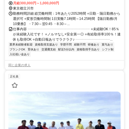
月給300,000円～1,000,000円
東京都立川市
勤務時間詳細 総労働時間：1年あたり2052時間 ⭐日勤・隔日勤務から
選択可 ⭐変形労働時間制 1日実働7.1時間～14.25時間 【隔日勤務/月
10乗務】 ・7:30～翌0:45 ・8:30～...
仕事内容 ┈┈┈┈┈┈┈┈┈┈┈┈┈┈┈┈┈┈ ⭐未経験OK！85％
が未経験入社です！ ⭐ノルマなし×安全第一◎ ⭐有給取得率100％！連
休も取得OK ⭐自動日報ありでラクラク♪ ┈┈┈┈┈┈┈┈┈┈...
業界未経験者歓迎
資格取得支援あり
学歴不問
経験不問
研修あり
賞与あり
ブランクOK
育休あり
交通費支給
駅近5分以内
資格取得手当あり
シフト制
入社祝い金あり
同じ企業の求人
正社員