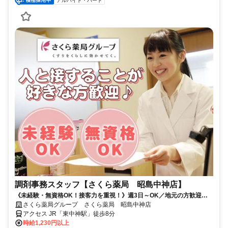
アルバイト・パート
調剤事務スタッフ【さくら薬局 昭島中神店】
《未経験・無資格OK！接客力を重視！》週3日～OK／地元の方歓迎／
社員登用あり／社割で日用品などが最大半額♪
さくら薬局グループ さくら薬局 昭島中神店
アクセス JR「東中神駅」徒歩8分
時給1,230円以上