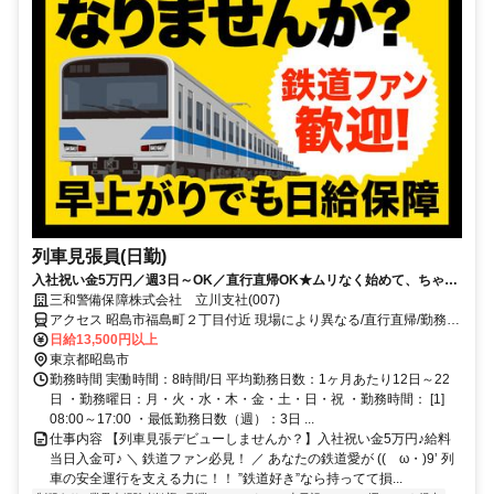
列車見張員(日勤)
入社祝い金5万円／週3日～OK／直行直帰OK★ムリなく始めて、ちゃん
と稼げる警備。
三和警備保障株式会社 立川支社(007)
アクセス 昭島市福島町２丁目付近 現場により異なる/直行直帰/勤務地
相談可 ■週3日～■電話面接■即日勤務
日給13,500円以上
東京都昭島市
勤務時間 実働時間：8時間/日 平均勤務日数：1ヶ月あたり12日～22
日 ・勤務曜日：月・火・水・木・金・土・日・祝 ・勤務時間： [1]
08:00～17:00 ・最低勤務日数（週）：3日 ...
仕事内容 【列車見張デビューしませんか？】入社祝い金5万円♪給料
当日入金可♪ ＼ 鉄道ファン必見！ ／ あなたの鉄道愛が ((ゝω・)9’ 列
車の安全運行を支える力に！！ ”鉄道好き”なら持ってて損...