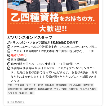
ガソリンスタンドスタッフ
ガソリンスタンドスタッフ(西立川SS)危険物乙四保持者
ネクサスエナジー株式会社 関東支店 ENEOS(エネオス)セルフ西立
川SS
アクセス ＪＲ青梅線/ＪＲ中央本線 西立川南口徒歩約5分、ＪＲ青梅
線/ＪＲ中央本線 東中神南口徒歩約14分、ＪＲ青梅線/ＪＲ中央本線 中
時給1,400円
神南口徒歩約24分 JR青梅線「西立川駅」南口 徒歩4分
東京都昭島市
勤務時間 全日7:00～22:00 ◆週3日～・1日4時間～OK
仕事内容 仕事内容 当店はセルフサービスタイプの ガソリンスタン
ド。 給油はお客様自身で行っていただきます。 お客様の受付・案内
などをおまかせします！ お客様が困ったときなどにすぐ対応できる
よう き...
主婦・主夫歓迎
フリーター歓迎
学歴不問
車通勤OK
平日のみOK
学生歓迎
未経験者歓迎
経験者歓迎
有資格者歓迎
ブランクOK
長期歓迎
フルタイム歓迎
シフト制
週4日以上OK
同じ企業の求人