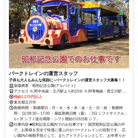
パークトレインの運営スタッフ
子供も大人もみんな笑顔に♪パークトレインの運営スタッフ大募集！！
泉陽興業 昭和記念公園(アルバイト)
アクセス ※JR中央線・立川駅より約15分 ※JR青梅線・西立川駅 よ
り徒歩5分
時給1,270円以上
東京都立川市
勤務時間 ・勤務曜日：月・火・水・木・金・土・日・祝 ・勤務時
間： [1] 08:30～17:00 ・最低勤務日数（週）：3日 シフトサイクル：
1ヶ月 シフト提出期限：シフト開始の15日前 シフ...
仕事内容 ■昭和記念公園内でのお仕事です！ 国営昭和記念公園の中
で、お客様を安全で快適に運ぶのがパークトレインの役割です。 広
い園内の移動手段として、またアトラクションとして、 お年寄りか