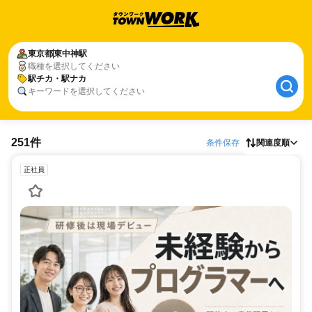
東京都
東中神駅
職種を選択してください
駅チカ・駅ナカ
キーワードを選択してください
251件
条件保存
関連度順
正社員