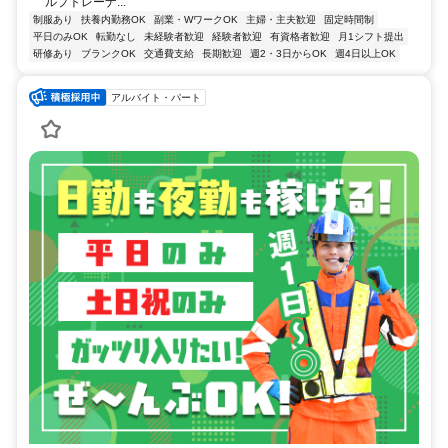
ルプトレーナ...
制服あり
扶養内勤務OK
副業・WワークOK
主婦・主夫歓迎
固定時間制
平日のみOK
転勤なし
未経験者歓迎
経験者歓迎
有資格者歓迎
月1シフト提出
研修あり
ブランクOK
交通費支給
長期歓迎
週2・3日からOK
週4日以上OK
アルバイト・パート