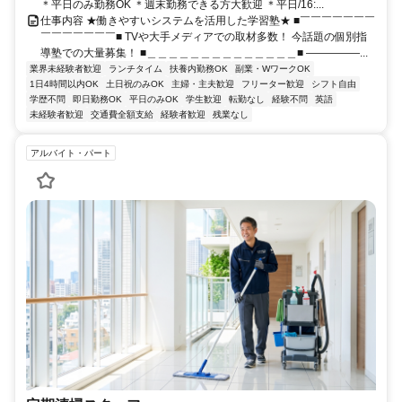
＊平日のみ勤務OK ＊週末勤務できる方大歓迎 ＊平日/16:...
仕事内容 ★働きやすいシステムを活用した学習塾★ ■￣￣￣￣￣￣￣
￣￣￣￣￣￣￣■ TVや大手メディアでの取材多数！ 今話題の個別指
導塾での大量募集！ ■＿＿＿＿＿＿＿＿＿＿＿＿＿＿■ ―――――...
業界未経験者歓迎
ランチタイム
扶養内勤務OK
副業・WワークOK
1日4時間以内OK
土日祝のみOK
主婦・主夫歓迎
フリーター歓迎
シフト自由
学歴不問
即日勤務OK
平日のみOK
学生歓迎
転勤なし
経験不問
英語
未経験者歓迎
交通費全額支給
経験者歓迎
残業なし
アルバイト・パート