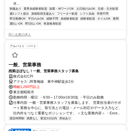
水...
制服あり
業界未経験者歓迎
副業・WワークOK
土日祝のみOK
主婦・主夫歓迎
週1シフト提出
資格取得支援あり
フリーター歓迎
シフト自由
学歴不問
即日勤務OK
平日のみOK
経験不問
未経験者歓迎
経験者歓迎
ネイルOK
夜間
週払いOK
即日払いOK
有資格者歓迎
同じ企業の求人
アルバイト・パート
一般、営業事務
残業ほぼなし！一般、営業事務スタッフ募集
株式会社CPI
アクセス: JR青梅線 東中神駅徒歩2分
時給1,280円以上
東京都昭島市
勤務時間・曜日: ・9:00～17:00or18:00迄 ・平日のみ勤務
仕事内容: 一般・営業事務スタッフを募集します。 営業担当者のサポ
ート業務を中心に、取引先との電話・メール対応やデータ入力など、
社内外をつなぐ重要なポジションです。 ＜主な業務内容＞ ・Exce...
固定時間制
残業なし
駅近5分以内
昇給あり