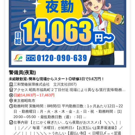
警備員(夜勤)
未経験歓迎♪簡単な現場からスタート◎研修3日で3.6万円！
三和警備保障株式会社 立川支社(007)
アクセス 昭島市福島町２丁目付近 現場により異なる/直行直帰/勤務地
相談可 ■週3日～■電話面接■即日勤務
日給14,063円～17,463円
東京都昭島市
勤務時間 実働時間：8時間/日 平均勤務日数：1ヶ月あたり12日～22
日 ・勤務曜日：月・火・水・木・金・土・日・祝 ・勤務時間： [1]
20:00～05:00 ・最低勤務日数（週）：3日 ...
仕事内容 【とにかく稼ぎたい…なら夜勤がおススメ♪】 ＼＼＼｜｜
｜｜／／／ 毎週「水曜日」が給料日♪ 【お支払いは業界最速級】 ／
／／｜｜ ｜｜＼＼＼ ＞うれしい【週払い制】＜ 日曜日〆→＜翌週