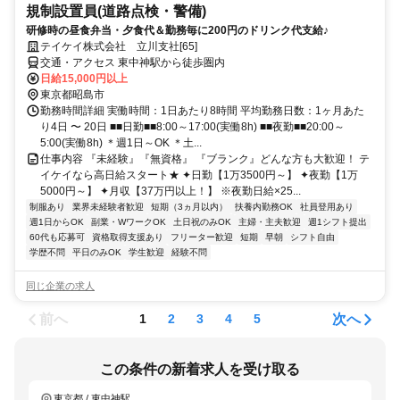
規制設置員(道路点検・警備)
研修時の昼食弁当・夕食代＆勤務毎に200円のドリンク代支給♪
テイケイ株式会社 立川支社[65]
交通・アクセス 東中神駅から徒歩圏内
日給15,000円以上
東京都昭島市
勤務時間詳細 実働時間：1日あたり8時間 平均勤務日数：1ヶ月あた
り4日 〜 20日 ■■日勤■■8:00～17:00(実働8h) ■■夜勤■■20:00～
5:00(実働8h) ＊週1日～OK ＊土...
仕事内容 『未経験』『無資格』 『ブランク』どんな方も大歓迎！ テ
イケイなら高日給スタート★ ✦日勤【1万3500円～】 ✦夜勤【1万
5000円～】 ✦月収【37万円以上！】 ※夜勤日給×25...
制服あり
業界未経験者歓迎
短期（3ヵ月以内）
扶養内勤務OK
社員登用あり
週1日からOK
副業・WワークOK
土日祝のみOK
主婦・主夫歓迎
週1シフト提出
60代も応募可
資格取得支援あり
フリーター歓迎
短期
早朝
シフト自由
学歴不問
平日のみOK
学生歓迎
経験不問
同じ企業の求人
前へ
次へ
1
2
3
4
5
この条件の新着求人を受け取る
東京都 / 東中神駅