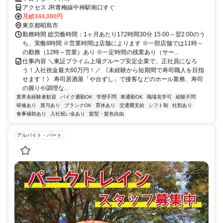
アクセス JR青梅線中神駅南口すぐ
月給344,000円
東京都昭島市
勤務時間 総労働時間：1ヶ月あたり172時間30分 15:00～翌2:00のう
ち、実働8時間 ※営業時間は店舗によります ※一部店舗では11時～
の勤務（12時～営業）あり ※一定時間の残業あり（サー...
仕事内容 ＼東証プライム上場グループ安定企業で、正社員になろ
う！入社祝金最大60万円！／ 《未経験から短期間で寿司職人を目指
せます！》 寿司居酒屋「や台ずし」で接客などのホール業務、寿司
の握りや調理な...
業界未経験者歓迎
バイク通勤OK
学歴不問
車通勤OK
職場見学可
経験不問
研修あり
賞与あり
ブランクOK
育休あり
交通費支給
シフト制
社割あり
食事補助あり
入社祝い金あり
髪型・髪色自由
アルバイト・パート