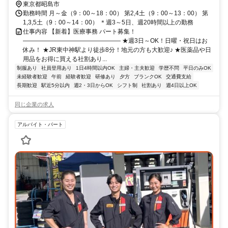
東京都昭島市
勤務時間 月～金（9：00～18：00） 第2,4土（9：00～13：00） 第
1,3,5土（9：00～14：00） ＊週3～5日、週20時間以上の勤務
仕事内容 【新着】医療事務 パート募集！
―――――――――――――――― ★週3日～OK！日曜・祝日はお
休み！ ★JR東中神駅より徒歩8分！地元の方も大歓迎♪ ★医薬品や日
用品をお得に買える社割あり...
制服あり
社員登用あり
1日4時間以内OK
主婦・主夫歓迎
学歴不問
平日のみOK
未経験者歓迎
午前
経験者歓迎
研修あり
夕方
ブランクOK
交通費支給
長期歓迎
駅近5分以内
週2・3日からOK
シフト制
社割あり
週4日以上OK
同じ企業の求人
アルバイト・パート