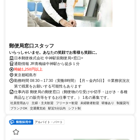
郵便局窓口スタッフ
いらっしゃいませ。あなたの笑顔でお客様も笑顔に。
日本郵便株式会社 中神駅前郵便局<窓口>
通勤情報 JR青梅線中神駅から徒歩１分
時給1,250円以上
東京都昭島市
勤務時間 08:30～17:30（実働8時間）【月～金内5日】 ※業務状況次
第で残業をお願いする可能性もあります
仕事内容 郵便局の郵便窓口（郵便物の引受けや切手・はがき・各種
商品などの販売等をするお仕事です。） 1名の募集です。
社員登用あり
主婦・主夫歓迎
フリーター歓迎
未経験者歓迎
研修あり
制服貸与
ブランクOK
交通費支給
駅近5分以内
シフト制
アルバイト・パート