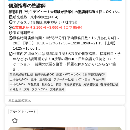
個別指導の塾講師
得意科目で先生デビュー！未経験が活躍中の塾講師◎週１回～OK（シフ
ト自由）
明光義塾 東中神教室(3314)
アクセス JR青梅線 東中神駅より 徒歩3分
1業務あたり 2,100円～3,000円（コマ 95分）
東京都昭島市
勤務時間 実働時間：1時間35分/日 平均勤務日数：1ヶ月あたり4日～
20日 【平日】 16:10～17:45 17:55～19:30 19:40～21:15 【土曜】
14:25～16:00 1...
仕事内容 具体的には 講師1対生徒3名程度の個別指導。 指導科目・学
年などは相談可能です！ ■授業の流れ■ ・日常会話で生徒とコミュニ
ケーション ・前回の授業を復習 ・問題を解きながらわからない箇
所...
業界未経験者歓迎
扶養内勤務OK
副業・WワークOK
1日4時間以内OK
土日祝のみOK
主婦・主夫歓迎
フリーター歓迎
シフト自由
学歴不問
平日のみOK
学生歓迎
転勤なし
英語
未経験者歓迎
経験者歓迎
有資格者歓迎
研修あり
夕方
ブランクOK
交通費支給
同じ企業の求人
アルバイト・パート