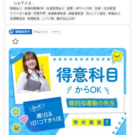
らお子さま...
制服あり
扶養内勤務OK
社員登用あり
副業・WワークOK
主婦・主夫歓迎
フリーター歓迎
学歴不問
未経験者歓迎
経験者歓迎
月1シフト提出
研修あり
交通費支給
長期歓迎
シフト制
週4日以上OK
アルバイト・パート