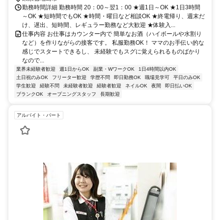
勤務時間詳細 勤務時間 20：00～翌1：00 ★週1日～OK ★1日3時間
～OK ★短時間でもOK ★時間・曜日など相談OK ★終電帰り、週末だ
け、遅出、短時間、レギュラー勤務など大歓迎 ★体験入...
仕事内容 お仕事はカウンター内で 簡単なお酒（ハイボールや水割り
など）を作りながらの接客です。 私服勤務OK！ ママのお手伝い的な
感じでスタートできるし、 未経験でもスグに覚えられるものばかり
なので...
業界未経験者歓迎
週1日からOK
副業・WワークOK
1日4時間以内OK
土日祝のみOK
フリーター歓迎
学歴不問
即日勤務OK
職場見学可
平日のみOK
学生歓迎
経験不問
未経験者歓迎
経験者歓迎
ネイルOK
夜間
即日払いOK
ブランクOK
オープニングスタッフ
長期歓迎
アルバイト・パート