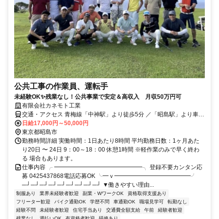
公共工事の作業員、運転手
未経験OK✨残業なし！公共事業で安定＆高収入 月収50万円可
有限会社カネモト工業
交通・アクセス 青梅線「中神駅」より徒歩5分 ／「昭島駅」より車8
分 ／「拝島駅」より車14分 ／「立川駅」より車15分
日給17,000円～50,000円
東京都昭島市
勤務時間詳細 実働時間：1日あたり8時間 平均勤務日数：1ヶ月あた
り20日 〜 24日 9：00～18：00 休憩1時間 ※軽作業のみで早く終わ
る 場合もあります。
仕事内容 ╭ ━━━━━━━━━━━━━━━╮ 登録不要カンタン応
募 0425437868電話応募OK ╰━ｖ━━━━━━━━━━━━━╯
─┘─┘─┘─┘─┘─┘─┘─┘─┘ ▼働きやすい理由...
制服あり
業界未経験者歓迎
副業・WワークOK
資格取得支援あり
フリーター歓迎
バイク通勤OK
学歴不問
車通勤OK
職場見学可
転勤なし
経験不問
未経験者歓迎
住宅手当あり
交通費全額支給
午前
経験者歓迎
残業なし
週払いOK
有資格者歓迎
研修あり