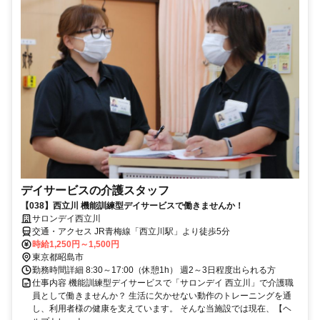
デイサービスの介護スタッフ
【038】西立川 機能訓練型デイサービスで働きませんか！
サロンデイ西立川
交通・アクセス JR青梅線「西立川駅」より徒歩5分
時給1,250円～1,500円
東京都昭島市
勤務時間詳細 8:30～17:00（休憩1h） 週2～3日程度出られる方
仕事内容 機能訓練型デイサービスで「サロンデイ 西立川」で介護職
員として働きませんか？ 生活に欠かせない動作のトレーニングを通
し、利用者様の健康を支えています。 そんな当施設では現在、【ヘ