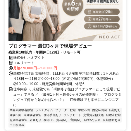
プログラマー 最短3ヶ月で現場デビュー
残業月10h以内・年間休日128日・リモート可
株式会社ネオアクト
フルリモート
月給270,000円～520,000円
勤務時間詳細 実働時間：1日あたり8時間 平均勤務日数：1ヶ月あた
り18日 〜 21日 ①9:00~18:00（所定労働時間8時間、休憩60分）
②10:00～19:00（所定労働時間8時間、休憩6...
仕事内容 ＼ 未経験でも「研修修了後はプログラマーとして現場デビ
ュー」できる ／ （最短1ヶ月～最長6ヶ月の研修制度） 「プログラミ
ングって何から始めればいい？」 「IT未経験でも本当にエンジニア
に...
業界未経験者歓迎
ランチタイム
フリーター歓迎
学歴不問
固定時間制
転勤なし
経験不問
未経験者歓迎
住宅手当あり
フルリモート
交通費全額支給
経験者歓迎
有資格者歓迎
研修あり
在宅OK
賞与あり
育休あり
駅近5分以内
長期休暇あり
土日祝休み