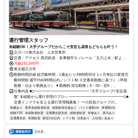
運行管理スタッフ
未経験OK！大手グループだからこそ安定も成長もどちらも叶う！
立川バス株式会社 上水営業所
交通・アクセス 西武鉄道・多摩都市モノレール「玉川上水」駅より
徒歩5分
月給241,000円
東京都立川市
勤務時間詳細 総労働時間：1週あたり39時間30分 1ヶ月単位の変形労
働時間制 週平均40時間以内／シフト制 ※交番表勤務に基づく（早朝
勤務・泊まり勤務あり） ▼勤務例 宿泊勤務｜9：00～翌9：...
仕事内容 ■□━━━━━━━━━━━━━━━ “大手グループ×安定基
盤” 未経験から運行管理のプロへ ━━━━━━━━━━━━━━━□■
交通インフラを支える運行管理職募集！ ー小田急グループの...
制服あり
業界未経験者歓迎
資格取得支援あり
バイク通勤OK
車通勤OK
経験不問
未経験者歓迎
交通費全額支給
経験者歓迎
研修あり
賞与あり
交通費支給
長期歓迎
駅近5分以内
シフト制
社割あり
入社祝い金あり
正社員