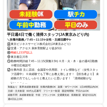
平日週4日で働く清掃スタッフ(JA東京みどり内)
＼扶養内勤務／7:45～11:15✨女性・主婦活躍中✨
東京ビジネスサービス株式会社(JA東京みどり)
交通・アクセス 泉体育館駅より徒歩5分
時給1,233円以上
東京都立川市
勤務時間詳細 7:45～11:15(実働3.5h) ※月・火・木・金の週4日勤務
※曜日応相談可
仕事内容 主に店頭、会議室や共用部、トイレ掃除など （女性スタッ
フ活躍中） ※未経験でも丁寧にお教え致します！ 【担当者より】 未
経験の方でもしっかりと教えたいと思います！ 「清掃経験がな
い・・・」...
制服あり
業界未経験者歓迎
扶養内勤務OK
副業・WワークOK
1日4時間以内OK
主婦・主夫歓迎
60代も応募可
フリーター歓迎
固定時間制
平日のみOK
経験不問
未経験者歓迎
午前
ブランクOK
交通費支給
長期歓迎
駅近5分以内
週4日以上OK