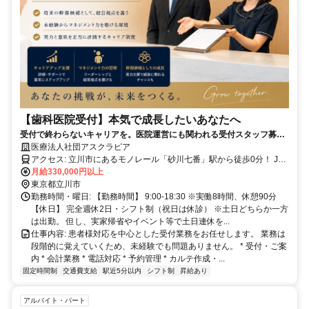
【歯科医院受付】本気で成長したいあなたへ
受付で終わらないキャリアを。医院運営にも関われる受付スタッフ募
集 （男女歓迎・男性スタッフ活躍中）
医療法人社団アスクラピア
アクセス: 立川市にあるモノレール「砂川七番」駅から徒歩0分！ JR
中央線「立川駅」からモノレールで7分！
月給330,000円以上
東京都立川市
勤務時間・曜日: 【勤務時間】 9:00-18:30 ※実働8時間、休憩90分
【休日】 完全週休2日・シフト制（祝日は休診） ※土日どちらか一方
は出勤。 但し、実家帰省やイベント等で土日連休を...
仕事内容: 患者様対応を中心とした受付業務をお任せします。 業務は
段階的に覚えていくため、未経験でも問題ありません。 * 受付・ご案
内 * 会計業務 * 電話対応 * 予約管理 * カルテ作成・...
固定時間制
交通費支給
駅近5分以内
シフト制
昇給あり
アルバイト・パート