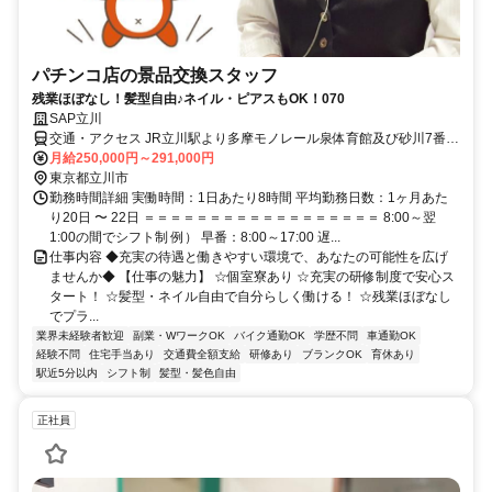
パチンコ店の景品交換スタッフ
残業ほぼなし！髪型自由♪ネイル・ピアスもOK！070
SAP立川
交通・アクセス JR立川駅より多摩モノレール泉体育館及び砂川7番か
ら共に徒歩3分
月給250,000円～291,000円
東京都立川市
勤務時間詳細 実働時間：1日あたり8時間 平均勤務日数：1ヶ月あた
り20日 〜 22日 ＝＝＝＝＝＝＝＝＝＝＝＝＝＝＝＝＝＝ 8:00～翌
1:00の間でシフト制 例） 早番：8:00～17:00 遅...
仕事内容 ◆充実の待遇と働きやすい環境で、あなたの可能性を広げ
ませんか◆ 【仕事の魅力】 ☆個室寮あり ☆充実の研修制度で安心ス
タート！ ☆髪型・ネイル自由で自分らしく働ける！ ☆残業ほぼなし
でプラ...
業界未経験者歓迎
副業・WワークOK
バイク通勤OK
学歴不問
車通勤OK
経験不問
住宅手当あり
交通費全額支給
研修あり
ブランクOK
育休あり
駅近5分以内
シフト制
髪型・髪色自由
正社員