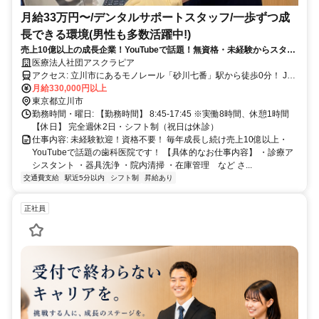
月給33万円〜/デンタルサポートスタッフ/一歩ずつ成
長できる環境(男性も多数活躍中!)
売上10億以上の成長企業！YouTubeで話題！無資格・未経験からスター
ト出来る仕事！zoomでの面接も対応可能！
医療法人社団アスクラピア
アクセス: 立川市にあるモノレール「砂川七番」駅から徒歩0分！ JR
中央線「立川駅」からモノレールで7分！
月給330,000円以上
東京都立川市
勤務時間・曜日: 【勤務時間】 8:45-17:45 ※実働8時間、休憩1時間
【休日】 完全週休2日・シフト制（祝日は休診）
仕事内容: 未経験歓迎！資格不要！ 毎年成長し続け売上10億以上・
YouTubeで話題の歯科医院です！ 【具体的なお仕事内容】 ・診療ア
シスタント ・器具洗浄 ・院内清掃 ・在庫管理 など さ...
交通費支給
駅近5分以内
シフト制
昇給あり
正社員