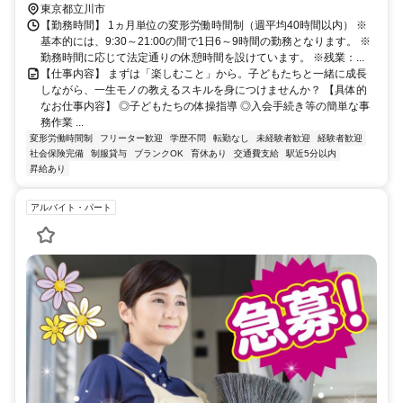
東京都立川市
【勤務時間】 1ヵ月単位の変形労働時間制（週平均40時間以内） ※
基本的には、9:30～21:00の間で1日6～9時間の勤務となります。 ※
勤務時間に応じて法定通りの休憩時間を設けています。 ※残業：...
【仕事内容】 まずは「楽しむこと」から。子どもたちと一緒に成長
しながら、一生モノの教えるスキルを身につけませんか？ 【具体的
なお仕事内容】 ◎子どもたちの体操指導 ◎入会手続き等の簡単な事
務作業 ...
変形労働時間制
フリーター歓迎
学歴不問
転勤なし
未経験者歓迎
経験者歓迎
社会保険完備
制服貸与
ブランクOK
育休あり
交通費支給
駅近5分以内
昇給あり
アルバイト・パート