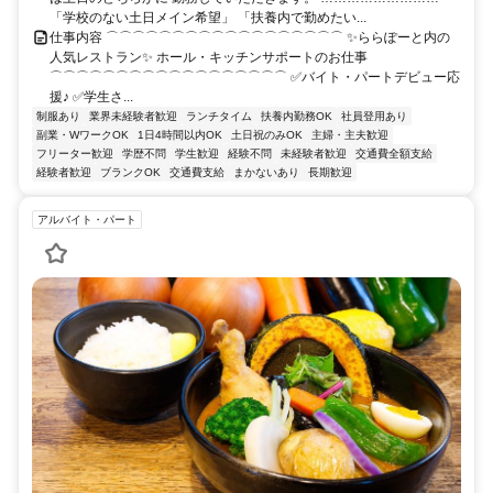
「学校のない土日メイン希望」 「扶養内で勤めたい...
仕事内容 ⌒⌒⌒⌒⌒⌒⌒⌒⌒⌒⌒⌒⌒⌒⌒⌒⌒⌒ ✨ららぽーと内の
人気レストラン✨ ホール・キッチンサポートのお仕事
⌒⌒⌒⌒⌒⌒⌒⌒⌒⌒⌒⌒⌒⌒⌒⌒⌒⌒ ✅バイト・パートデビュー応
援♪ ✅学生さ...
制服あり
業界未経験者歓迎
ランチタイム
扶養内勤務OK
社員登用あり
副業・WワークOK
1日4時間以内OK
土日祝のみOK
主婦・主夫歓迎
フリーター歓迎
学歴不問
学生歓迎
経験不問
未経験者歓迎
交通費全額支給
経験者歓迎
ブランクOK
交通費支給
まかないあり
長期歓迎
アルバイト・パート