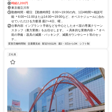
中央線「立川駅」からモノレールで7分！
時給2,200円
東京都立川市
勤務時間・曜日: 【勤務時間】 6:00〜19:00の内、1日4時間〜相談可
能 ＊6:00〜11:00または14:00〜19:00など、オペスケジュールに合わ
せていただける方優遇 週2〜4日、曜...
仕事内容: インプラント手術などを中心としたオペ室の専属クリーン
スタッフ（裏方業務）をお任せします。 ＜具体的な業務内容＞ * オペ
前の準備：器具の滅菌・パッキング、滅菌ガウンやシート等のセッ
テ...
変形労働時間制
交通費支給
駅近5分以内
週2・3日からOK
シフト制
正社員