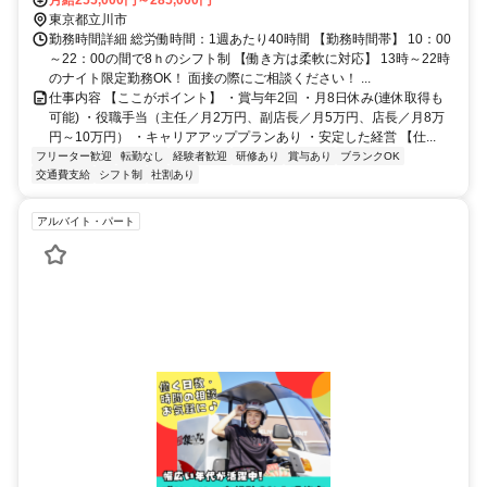
飛内
月給255,000円～285,000円
東京都立川市
勤務時間詳細 総労働時間：1週あたり40時間 【勤務時間帯】 10：00
～22：00の間で8ｈのシフト制 【働き方は柔軟に対応】 13時～22時
のナイト限定勤務OK！ 面接の際にご相談ください！ ...
仕事内容 【ここがポイント】 ・賞与年2回 ・月8日休み(連休取得も
可能) ・役職手当（主任／月2万円、副店長／月5万円、店長／月8万
円～10万円） ・キャリアアッププランあり ・安定した経営 【仕...
フリーター歓迎
転勤なし
経験者歓迎
研修あり
賞与あり
ブランクOK
交通費支給
シフト制
社割あり
アルバイト・パート