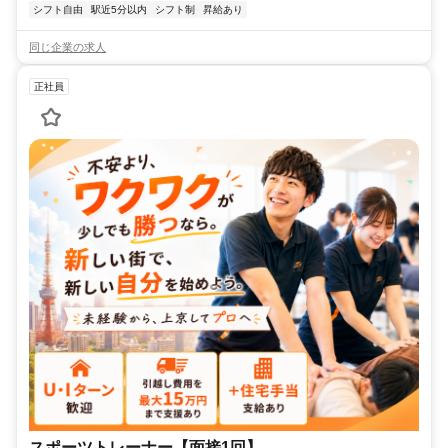
圏内の立地がほとんどです。 ※一部郊外の店舗もあります。 ※詳し
シフト自由
駅近5分以内
シフト制
昇給あり
くはお気軽にお問合せください。
同じ企業の求人
正社員
スポーツトレーナー【面接1回】