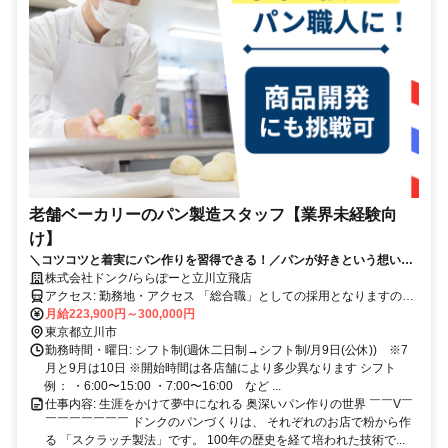
老舗ベーカリーのパン製造スタッフ【業界未経験向
け】
＼コツコツと着実にパン作りを習得できる！／パンが好きという想いを
仕事に。
株式会社ドンク/ららぽーと立川立飛店
アクセス: 勤務地・アクセス 「総合職」としての採用となりますの
で、 将来的にはキャリア形成のための職種変更や、 転居を伴う異動
月給223,900円～300,000円
の可能性もございます。 ●初期配属について 最初の配属店舗について
東京都立川市
は、 入社前に希望勤務地をお伺いの上、可能な限り考慮いたします
勤務時間・曜日: シフト制(週休二日制→シフト制/月9日(公休)) ※7
が、 ご希望や各店の欠員状況を総合的に勘案し、最終決定させてい
月と9月は10日 ※開始時間は各店舗により多少異なります シフト
ただきます。 ●店舗異動について 一般社員の間は2～3年に一度の間
例： ・6:00〜15:00 ・7:00〜16:00 など ...
隔で、 近隣への店舗異動の可能性がございます。 ただし、その際は
仕事内容: 生涯をかけて夢中になれる 奥深いパン作りの世界 ￣￣V￣
ご本人のご事情・希望を確認しながら、 最終的に異動先の決定をさ
￣￣￣￣￣￣￣ ドンクのパンづくりは、 それぞれのお店で粉から作
せていただいています。 ●勤務先へのアクセス 各店舗最寄駅から徒歩
る 「スクラッチ製法」です。 100年の歴史を経て培われた技術で...