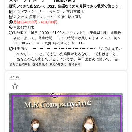
頑張ってきたあなたへ。次は、無理なく力を発揮できる場所で働こう。
【平均年齢28歳／髪色自由】★未経験活躍中★
カラダファクトリー ららぽーと立川立飛店
アクセス: 多摩モノレール「立飛」駅：直結
月給224,000円～410,000円
東京都立川市
勤務時間・曜日: 10:00～21:00内でのシフト制（実働8時間） ※勤務
店舗によって、営業時間、 シフト時間帯が異なります ＜シフト例＞
12：30～21：30（休憩1時間30分） 9：30...
仕事内容: ・ー・ー・ー・ー・ー・ー・ー・ー・ー・ 「このままでい
いのかな。」 ふと、そう思った瞬間があるなら、 それはきっと、
あなたの心が出しているサインです。 毎日まじめに働いて、 任...
変形労働時間制
交通費支給
駅近5分以内
昇給あり
正社員