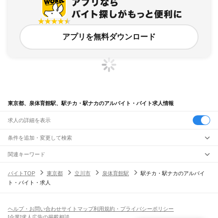
アプリを無料ダウンロード
東京都、泉体育館駅、駅チカ・駅ナカのアルバイト・バイト求人情報
求人の詳細を表示
条件を追加・変更して検索
市区町村を追加・変更
関連キーワード
完全在宅ワーク 全国
シール貼り 在宅
現在地周辺
ガチャガチャ
犬カフェ
東京都
駅を追加・変更
バイトTOP
東京都
立川市
泉体育館駅
駅チカ・駅ナカのアルバイ
東京都
すべて
ト・バイト・求人
東京23区
すべて
職種を追加・変更
JR東海道本線(東京～熱海)
千代田区
中央区
港区
新宿区
文京区
台東区
墨田区
江東区
品川区
目黒区
大田区
東京駅
新橋駅
品川駅
飲食・フードサービス
世田谷区
渋谷区
中野区
杉並区
豊島区
北区
荒川区
板橋区
練馬区
足立区
葛飾区
特徴を追加・変更
飲食・フードサービス
江戸川区
すべて
ヘルプ・お問い合わせ
サイトマップ
利用規約・プライバシーポリシー
JR山手線
ホールスタッフ
キッチンスタッフ
皿洗い・洗い場
精肉・鮮魚加工
給食調理
人気
[企業]求人広告の掲載相談