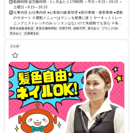
勤務時間 総労働時間：1ヶ月あたり178時間 ＜平日＞9:15～19:15 ＜
土曜日＞9:15～16:15
仕事内容 お仕事内容 ●お客様の健康管理 ●受付事務・接客事務 ●運動
のサポート ※運動メニューはマシンを順番に使う サーキットトレー
ニングとストレッチのみ レッスンはないので未経験でも安心 ※各...
業界未経験者歓迎
変形労働時間制
学歴不問
経験不問
賞与あり
ブランクOK
育休あり
交通費支給
正社員