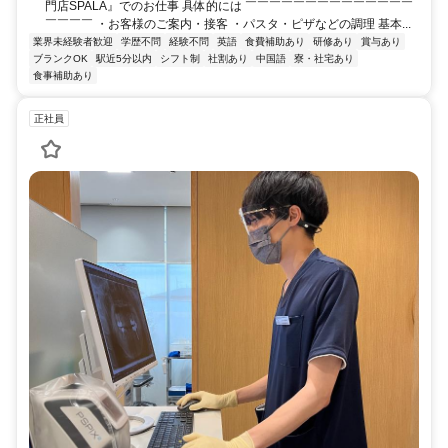
門店SPALA』でのお仕事 具体的には ￣￣￣￣￣￣￣￣￣￣￣￣￣￣
￣￣￣￣ ・お客様のご案内・接客 ・パスタ・ピザなどの調理 基本...
業界未経験者歓迎
学歴不問
経験不問
英語
食費補助あり
研修あり
賞与あり
ブランクOK
駅近5分以内
シフト制
社割あり
中国語
寮・社宅あり
食事補助あり
正社員