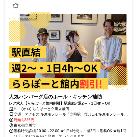
人気ハンバーグ店のホール・キッチン補助
レア求人【ららぽーと館内割引】駅直結✅週2～・1日4h～OK
Holo(ホロ) ららぽーと立川立飛店
交通・アクセス 多摩モノレール「立飛駅」徒歩1分/多摩モノレール
「泉体育館駅」徒歩7分/JR線「立川駅」車8分
時給1,226円
東京都立川市
勤務時間詳細 10:00～22:00 ★1日4時間～・週2日～勤務OK ★週1回
は土日のどちらかに 勤務していただきます。 ………………………