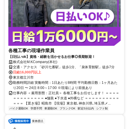
各種工事の現場作業員
【日払いok】資格・経験を活かせるお仕事◎長期歓迎！
株式会社M.KCompany(本社)
交通・アクセス 「砂川七番駅」徒歩1分、「泉体育館駅」徒歩7分
日給16,000円以上
東京都立川市
勤務時間詳細 実働時間：1日あたり8時間 平均勤務日数：1ヶ月あた
り20日 〜 24日 8:00～17:00 ※現場により前後あり
仕事内容 ＜雇用形態：正社員＞ 各種工事をお任せします！ ＝＝＝＝
＝＝＝＝＝＝＝＝＝ ●舗装 ●下水道 ●外構など ＝＝＝＝＝＝＝＝＝＝
＝＝＝ 【置き場】昭島市 【現場】東京都､神奈川県､埼玉県メ...
バイク通勤OK
学歴不問
車通勤OK
ブランクOK
駅近5分以内
シフト制
業務委託