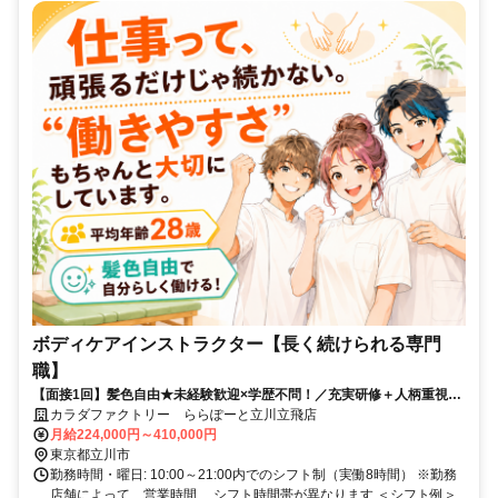
ボディケアインストラクター【長く続けられる専門
職】
【面接1回】髪色自由★未経験歓迎×学歴不問！／充実研修＋人柄重視の
採用！
カラダファクトリー ららぽーと立川立飛店
月給224,000円～410,000円
東京都立川市
勤務時間・曜日: 10:00～21:00内でのシフト制（実働8時間） ※勤務
店舗によって、営業時間、 シフト時間帯が異なります ＜シフト例＞