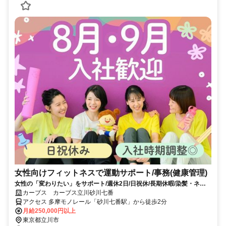
女性向けフィットネスで運動サポート/事務(健康管理)
女性の「変わりたい」をサポート/週休2日/日祝休/長期休暇/染髪・ネイ
ルOK※規定内
カーブス カーブス立川砂川七番
アクセス 多摩モノレール「砂川七番駅」から徒歩2分
月給250,000円以上
東京都立川市