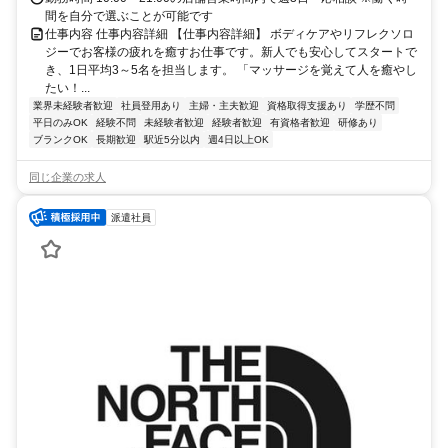
間を自分で選ぶことが可能です
仕事内容 仕事内容詳細 【仕事内容詳細】 ボディケアやリフレクソロ
ジーでお客様の疲れを癒すお仕事です。新人でも安心してスタートで
き、1日平均3～5名を担当します。 「マッサージを覚えて人を癒やし
たい！...
業界未経験者歓迎
社員登用あり
主婦・主夫歓迎
資格取得支援あり
学歴不問
平日のみOK
経験不問
未経験者歓迎
経験者歓迎
有資格者歓迎
研修あり
ブランクOK
長期歓迎
駅近5分以内
週4日以上OK
同じ企業の求人
派遣社員