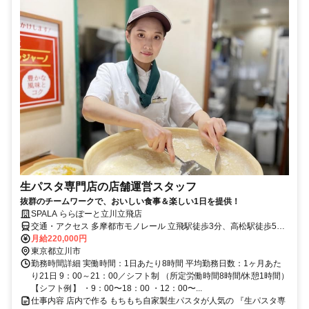
生パスタ専門店の店舗運営スタッフ
抜群のチームワークで、おいしい食事＆楽しい1日を提供！
SPALA ららぽーと立川立飛店
交通・アクセス 多摩都市モノレール 立飛駅徒歩3分、高松駅徒歩5
分、泉体育館駅徒歩11分
月給220,000円
東京都立川市
勤務時間詳細 実働時間：1日あたり8時間 平均勤務日数：1ヶ月あた
り21日 9：00～21：00／シフト制 （所定労働時間8時間/休憩1時間）
【シフト例】 ・9：00〜18：00 ・12：00〜...
仕事内容 店内で作る もちもち自家製生パスタが人気の 『生パスタ専