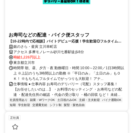
お寿司などの配達・バイク便スタッフ
【10-22時内で応相談】バイトデビュー応援！学生歓迎◎フルタイム勤
務もOK♪
銀のさら・釜寅 立川幸町店
アクセス 多摩モノレール砂川七番駅徒歩8分
時給1,226円以上
東京都立川市
時間帯 朝、昼、夕方・夜 勤務曜日・時間 10:00～22:00／1日3時間以
上 ※上記のうち3時間以上の勤務 ※「平日のみ」「土日のみ」もＯ
Ｋ！ ※もちろんフルタイムでがっつりも大歓迎！ アナ...
仕事情報 ● 仕事内容 お寿司のデリバリー（宅配）スタッフ募集！
【お任せしたいのは…】 ・お料理のセッティング ・お寿司などの配
達 ・配達先住所の確認 ・代金の受け取り ・桶の回収 など！ 未経...
社員登用あり
副業・WワークOK
土日祝のみOK
主婦・主夫歓迎
バイク通勤OK
短期
学生歓迎
交通費支給
シフト制
髪型・髪色自由
正社員