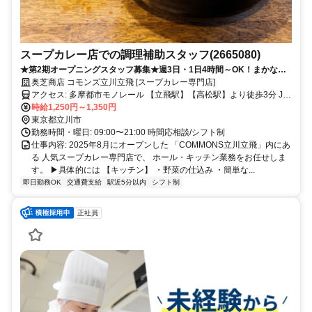
スープカレー店での調理補助スタッフ(2665080)
★第2期オープニングスタッフ募集★週3日・1日4時間～OK！まかない1
食150円◎カレー好き集まれ！
奥芝商店 コモンズ立川立飛 [スープカレー専門店]
アクセス: 多摩都市モノレール 【立飛駅】【高松駅】より徒歩3分 JR
中央線 立川駅より徒歩25分
時給1,250円～1,350円
東京都立川市
勤務時間・曜日: 09:00〜21:00 時間応相談/シフト制
仕事内容: 2025年8月にオープンした 「COMMONS立川立飛」内にあ
る 人気スープカレー専門店で、 ホール・キッチン業務をお任せしま
す。 ▶具体的には 【キッチン】 ・野菜の仕込み ・簡単な...
即日勤務OK
交通費支給
駅近5分以内
シフト制
正社員