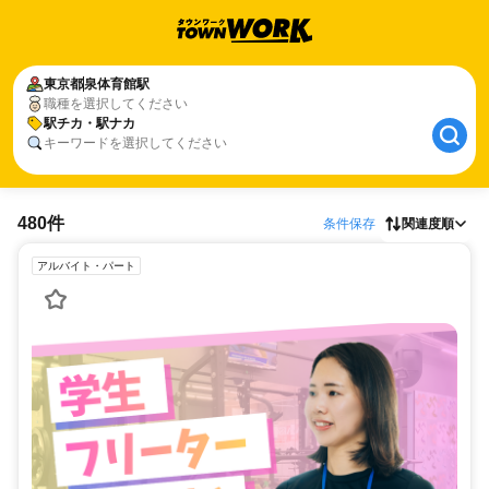
東京都
泉体育館駅
職種を選択してください
駅チカ・駅ナカ
キーワードを選択してください
480件
条件保存
関連度順
アルバイト・パート