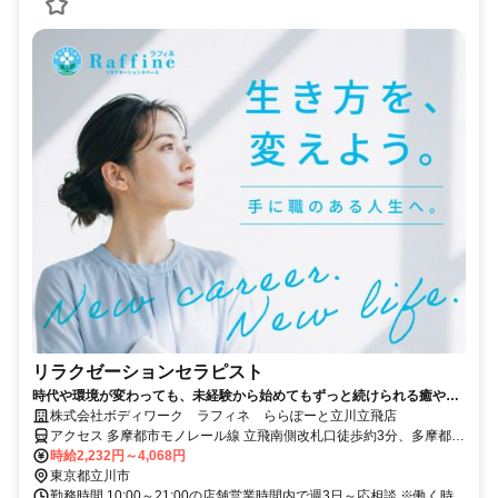
リラクゼーションセラピスト
時代や環境が変わっても、未経験から始めてもずっと続けられる癒やし
の仕事。手に職を身につけて、生き方を変えよう。
株式会社ボディワーク ラフィネ ららぽーと立川立飛店
アクセス 多摩都市モノレール線 立飛南側改札口徒歩約3分、多摩都市
モノレール線 高松（東京都）徒歩約8分、多摩都市モノレール線 泉体
時給2,232円～4,068円
育館徒歩約10分 最寄駅：立飛駅
東京都立川市
勤務時間 10:00～21:00の店舗営業時間内で週3日～応相談 ※働く時