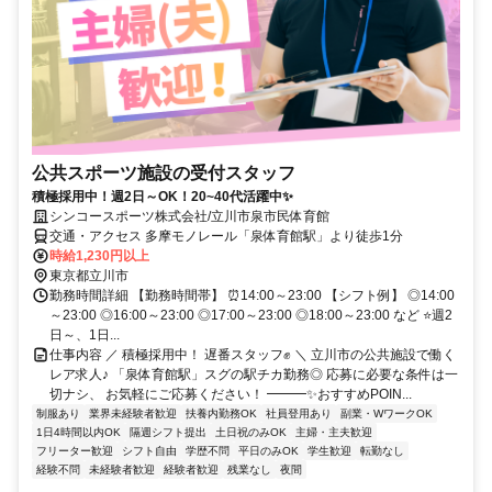
公共スポーツ施設の受付スタッフ
積極採用中！週2日～OK！20~40代活躍中✨
シンコースポーツ株式会社/立川市泉市民体育館
交通・アクセス 多摩モノレール「泉体育館駅」より徒歩1分
時給1,230円以上
東京都立川市
勤務時間詳細 【勤務時間帯】 ⏰14:00～23:00 【シフト例】 ◎14:00
～23:00 ◎16:00～23:00 ◎17:00～23:00 ◎18:00～23:00 など ⭐週2
日～、1日...
仕事内容 ／ 積極採用中！ 遅番スタッフ✊ ＼ 立川市の公共施設で働く
レア求人♪ 「泉体育館駅」スグの駅チカ勤務◎ 応募に必要な条件は一
切ナシ、 お気軽にご応募ください！ ━━━✨おすすめPOIN...
制服あり
業界未経験者歓迎
扶養内勤務OK
社員登用あり
副業・WワークOK
1日4時間以内OK
隔週シフト提出
土日祝のみOK
主婦・主夫歓迎
フリーター歓迎
シフト自由
学歴不問
平日のみOK
学生歓迎
転勤なし
経験不問
未経験者歓迎
経験者歓迎
残業なし
夜間