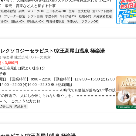
★★- もう、人間関係やお客様対応の ストレスから解放されませんか？
客・販売・営業など人と接する仕事...
未経験者歓迎
副業・WワークOK
土日祝のみOK
主婦・主夫歓迎
週1シフト提出
り
フリーター歓迎
シフト自由
学歴不問
平日のみOK
経験不問
未経験者歓迎
イルOK
週払いOK
即日払いOK
有資格者歓迎
研修あり
ブランクOK
レクソロジーセラピスト/京王高尾山温泉 極楽湯
 極楽湯|株式会社リバース東京
円～3,690円
クセス: ●京王高尾山口駅より徒歩1分
子市
 【営業時間】 9:00～22:30 【勤務時間】 (1)9:00～15:00 (2)12:00
)14:00～22:00 (4)16:00～22:30 ※上記時間は...
 ＝＝＝＝＝＝＝＝＝＝＝＝＝＝＝＝＝ AI時代でも価値が落ちない“手の技
モノの技術で、 人にしか届けられない癒やしを。 ＝＝＝＝＝＝＝＝＝＝＝
 ＼ このような方にお...
近5分以内
昇給あり
セラピスト/京王高尾山温泉 極楽湯