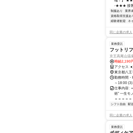
端！】 ★
-★★★ 接
制服あり
業界
資格取得支援あ
経験者歓迎
ネ
同じ企業の求人
業務委託
フットリフ
京王高尾山温泉
時給2,190
ア
東京都八王
勤務時間・曜日:
～18:00 (3
仕事内容:
術” 一生
＝＝＝＝＝＝
シフト自由
駅
同じ企業の求人
業務委託
ボディケア