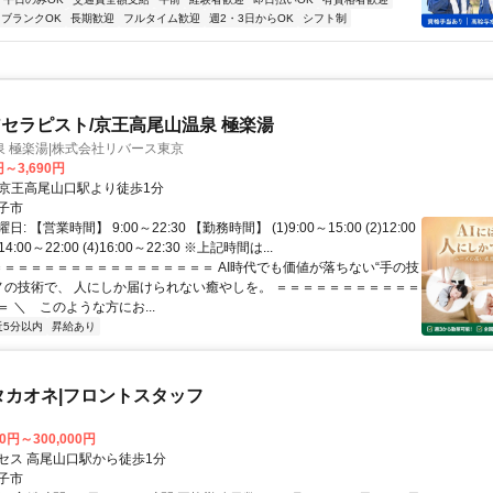
ブランクOK
長期歓迎
フルタイム歓迎
週2・3日からOK
シフト制
セラピスト/京王高尾山温泉 極楽湯
 極楽湯|株式会社リバース東京
円～3,690円
クセス: ●京王高尾山口駅より徒歩1分
子市
 【営業時間】 9:00～22:30 【勤務時間】 (1)9:00～15:00 (2)12:00
)14:00～22:00 (4)16:00～22:30 ※上記時間は...
 ＝＝＝＝＝＝＝＝＝＝＝＝＝＝＝＝＝ AI時代でも価値が落ちない“手の技
モノの技術で、 人にしか届けられない癒やしを。 ＝＝＝＝＝＝＝＝＝＝＝
 ＼ このような方にお...
近5分以内
昇給あり
タカオネ|フロントスタッフ
00円～300,000円
セス 高尾山口駅から徒歩1分
子市