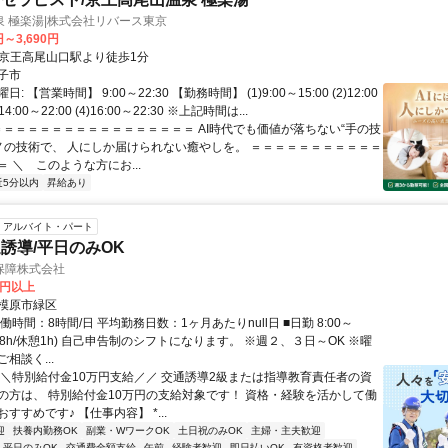
 極楽湯|株式会社リバース東京
円～3,690円
クセス: ●京王高尾山口駅より徒歩1分
子市
 【営業時間】 9:00～22:30 【勤務時間】 (1)9:00～15:00 (2)12:00
)14:00～22:00 (4)16:00～22:30 ※上記時間は...
 ＝＝＝＝＝＝＝＝＝＝＝＝＝＝＝＝＝ AI時代でも価値が落ちない“手の技
モノの技術で、 人にしか届けられない癒やしを。 ＝＝＝＝＝＝＝＝＝＝＝
 ＼ このような方にお...
近5分以内
昇給あり
アルバイト・パート
誘導/平日のみOK
保障株式会社
0円以上
模原市緑区
働時間：8時間/日 平均勤務日数：1ヶ月あたりnull日 ■日勤 8:00～
(実働8h/休憩1h) 自己申告制のシフトになります。 ※週２、３日～OK ※曜
相談く...
＼＼特別給付金10万円支給／／ 交通誘導2級または指導教育責任者の資
の方は、 特別給付金10万円の支給対象です！ 資格・経験を活かして働
すすめです♪ 【仕事内容】 *...
迎
扶養内勤務OK
副業・WワークOK
土日祝のみOK
主婦・主夫歓迎
平日のみOK
交通費全額支給
午前
経験者歓迎
即日払いOK
有資格者歓迎