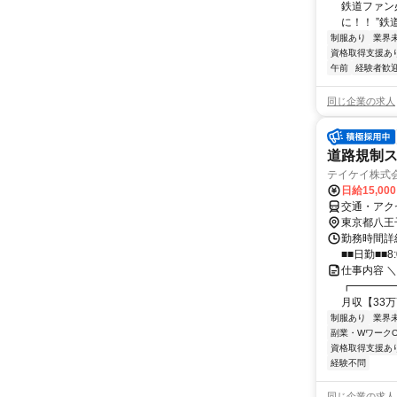
鉄道ファン必
に！！ ”鉄
制服あり
業界
資格取得支援あ
午前
経験者歓
同じ企業の求人
道路規制
テイケイ株式会
日給15,00
交通・アク
東京都八王
勤務時間詳細
■■日勤■■8:
仕事内容 
┏━━━━
月収【33万7
制服あり
業界
副業・WワークO
資格取得支援あ
経験不問
同じ企業の求人