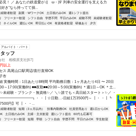
見！ ／ あなたの鉄道愛が ((ゝω・)9’ 列車の安全運行を支える力
道好き”なら持ってて損...
未経験者歓迎
副業・WワークOK
土日祝のみOK
週1シフト提出
り
フリーター歓迎
シフト自由
学歴不問
平日のみOK
経験不問
未経験者歓迎
迎
ネイルOK
週払いOK
即日払いOK
有資格者歓迎
研修あり
夕方
アルバイト・パート
スタッフ
社 相模原支社[67]
0円以上
セス 高尾山口駅周辺/直行直帰OK
子市
 実働時間：1日あたり8時間 平均勤務日数：1ヶ月あたり4日 〜 20日
00～17:00(実働8h) ■■夜勤■■20:00～5:00(実働8h) ＊週1日～OK ＊土...
＼✨未経験・ブランク・無資格✨／ ＼✨誰でも＜高日給スタート＞✨／ ・
━━━━━━━━━┓・ ・┃☆日勤…-日給1万3500円～ ┃・ ・┃┗
500円】可 ┃・ ・...
未経験者歓迎
短期（3ヵ月以内）
扶養内勤務OK
社員登用あり
週1日からOK
K
土日祝のみOK
主婦・主夫歓迎
週1シフト提出
60代も応募可
り
フリーター歓迎
短期
早朝
シフト自由
学歴不問
平日のみOK
学生歓迎