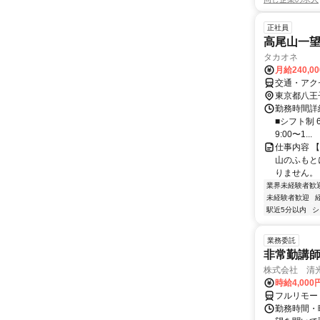
正社員
高尾山一望
タカオネ
月給240,0
交通・アク
東京都八王
勤務時間詳細
■シフト制 6
9:00〜1...
仕事内容 
山のふもと
りません。 
業界未経験者歓
未経験者歓迎
駅近5分以内
シ
業務委託
非常勤講
株式会社 清
時給4,00
フルリモー
勤務時間・曜