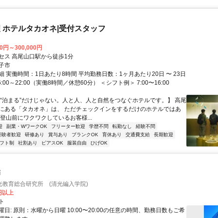
 ホテルタカオネ|受付スタッフ
00円～300,000円
セス 高尾山口駅から徒歩1分
子市
 実働時間：1日あたり8時間 平均勤務日数：1ヶ月あたり20日 〜 23日
:00～22:00（実働8時間／休憩60分） ＜シフト例＞ 7:00〜16:00
【“泊まる”だけじゃない。人と人、人と自然をつなぐホテルです。】 高尾
にある「タカオネ」は、 ただチェックインをするだけのホテルではあ
登山前にワクワクしているお客様...
迎
副業・WワークOK
フリーター歓迎
学歴不問
転勤なし
経験不問
経験者歓迎
研修あり
賞与あり
ブランクOK
育休あり
交通費支給
長期歓迎
フト制
社割あり
ピアスOK
服装自由
ひげOK
師
光教育総合研究所 (清光編入学院)
0円以上
ト
日: 原則：水曜から日曜 10:00〜20:00の任意の時間、勤務日数もご希