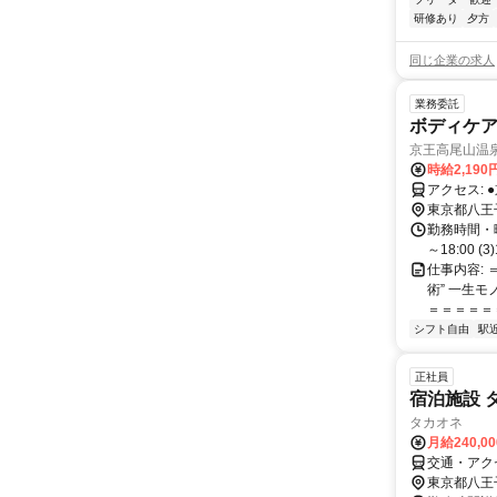
研修あり
夕方
同じ企業の求人
業務委託
ボディケア
京王高尾山温泉
時給2,190
ア
東京都八王
勤務時間・曜日:
～18:00 (3
仕事内容:
術” 一生
＝＝＝＝＝＝
シフト自由
駅
正社員
宿泊施設 
タカオネ
月給240,0
交通・アク
東京都八王