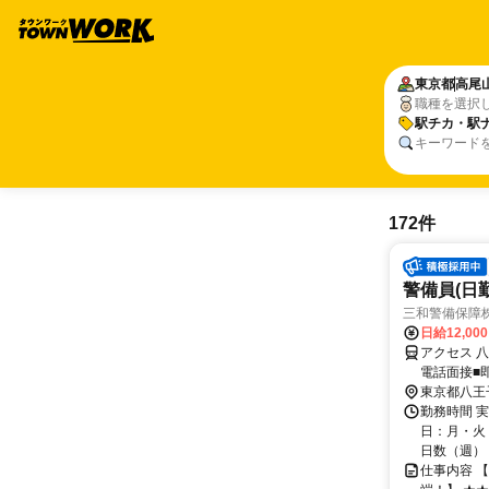
東京都
高尾
職種を選択
駅チカ・駅
キーワード
172件
警備員(日勤
三和警備保障株
日給12,00
アクセス 
電話面接■
東京都八王
勤務時間 実
日：月・火・
日数（週）：3
仕事内容 