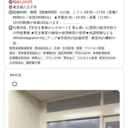
時給1,600円
東京都八王子市
勤務時間・期間 【勤務時間】 その他、シフト 09:00～17:00（実働7
時間0分／休憩1時間0分） ★早番(8:30～16:30)・遅番（11:00～
19:00)勤務が各週1回あります ……………...
仕事内容 【学生を事務からサポート】落ち着いた環境◎経済学部で
の学校事務 ★空き教室の確保や使用教室の管理★休講情報などを
SNS(InstagramやX)にアップ★学部内の設備管理：教室内の機材や
設...
業界未経験者歓迎
育休延長あり
主婦・主夫歓迎
長期
フリーター歓迎
産休・育休取得実績あり
車通勤OK
固定時間制
平日のみOK
未経験者歓迎
交通費全額支給
残業なし
ブランクOK
育休あり
フルタイム歓迎
駅近5分以内
土日祝休み
履歴書不要
契約社員