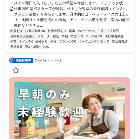
メイン曜日で入りたい」などの希望を考慮します。 ※チェック状...
仕事内容 清掃スタッフが綺麗に仕上げた客室の最終確認（インスペ
クション業務）をお任せします。具体的には、ベッドメイクの仕上が
り、水回りの水滴や汚れの有無、アメニティの数や配置、室内の備品
動作などをチェ...
制服あり
扶養内勤務OK
社員登用あり
副業・WワークOK
主婦・主夫歓迎
資格取得支援あり
フリーター歓迎
早朝
学歴不問
平日のみOK
未経験者歓迎
午前
ネイルOK
研修あり
夕方
ブランクOK
オープニングスタッフ
交通費支給
長期歓迎
週2・3日からOK
アルバイト・パート