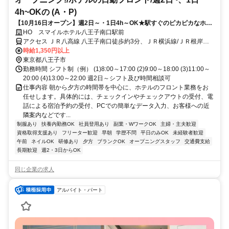
4h~OKの (A・P)
【10月16日オープン】週2日～・1日4h～OK★駅すぐのピカピカなホテ
ルで受付バイト
HO スマイルホテル八王子南口駅前
アクセス ＪＲ八高線 八王子南口徒歩約3分、ＪＲ横浜線/ＪＲ根岸線
八王子南口徒歩約3分、ＪＲ中央本線 八王子南口徒歩約3分 JR八王子
時給1,350円以上
駅南口徒歩4分
東京都八王子市
勤務時間 シフト制（例） (1)8:00～17:00 (2)9:00～18:00 (3)11:00～
20:00 (4)13:00～22:00 週2日～シフト及び時間相談可
仕事内容 朝から夕方の時間帯を中心に、ホテルのフロント業務をお
任せします。具体的には、チェックインやチェックアウトの受付、電
話による宿泊予約の受付、PCでの簡単なデータ入力、お客様への近
隣案内などです...
制服あり
扶養内勤務OK
社員登用あり
副業・WワークOK
主婦・主夫歓迎
資格取得支援あり
フリーター歓迎
早朝
学歴不問
平日のみOK
未経験者歓迎
午前
ネイルOK
研修あり
夕方
ブランクOK
オープニングスタッフ
交通費支給
長期歓迎
週2・3日からOK
同じ企業の求人
アルバイト・パート