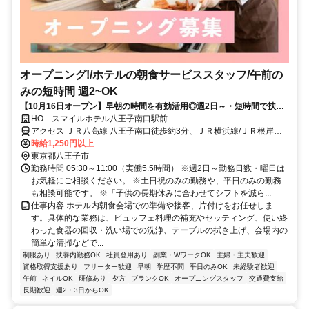
オープニング!/ホテルの朝食サービススタッフ/午前の
みの短時間 週2~OK
【10月16日オープン】早朝の時間を有効活用◎週2日～・短時間で扶養
内OK★朝食スタッフ
HO スマイルホテル八王子南口駅前
アクセス ＪＲ八高線 八王子南口徒歩約3分、ＪＲ横浜線/ＪＲ根岸線
八王子南口徒歩約3分、ＪＲ中央本線 八王子南口徒歩約3分 JR八王子
時給1,250円以上
駅南口徒歩4分
東京都八王子市
勤務時間 05:30～11:00（実働5.5時間） ※週2日～勤務日数・曜日は
お気軽にご相談ください。 ※土日祝のみの勤務や、平日のみの勤務
も相談可能です。 ※「子供の長期休みに合わせてシフトを減ら...
仕事内容 ホテル内朝食会場での準備や接客、片付けをお任せしま
す。具体的な業務は、ビュッフェ料理の補充やセッティング、使い終
わった食器の回収・洗い場での洗浄、テーブルの拭き上げ、会場内の
簡単な清掃などで...
制服あり
扶養内勤務OK
社員登用あり
副業・WワークOK
主婦・主夫歓迎
資格取得支援あり
フリーター歓迎
早朝
学歴不問
平日のみOK
未経験者歓迎
午前
ネイルOK
研修あり
夕方
ブランクOK
オープニングスタッフ
交通費支給
長期歓迎
週2・3日からOK