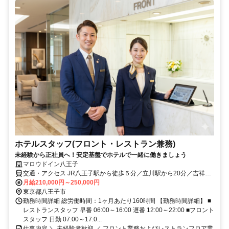
ホテルスタッフ(フロント・レストラン兼務)
未経験から正社員へ！安定基盤でホテルで一緒に働きましょう
マロウドイン八王子
交通・アクセス JR八王子駅から徒歩５分／立川駅から20分／吉祥寺
駅から38分
月給210,000円～250,000円
東京都八王子市
勤務時間詳細 総労働時間：1ヶ月あたり160時間 【勤務時間詳細】 ■
レストランスタッフ 早番 06:00～16:00 遅番 12:00～22:00 ■フロント
スタッフ 日勤 07:00～17:0...
仕事内容 ＼ 未経験者歓迎 ／ フロント業務およびレストランフロア業