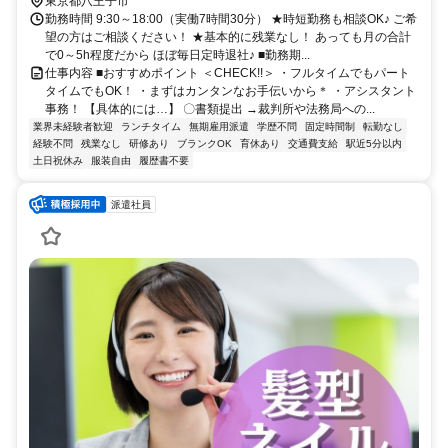
東京都八王子市
勤務時間 9:30～18:00（実働7時間30分） ★時短勤務も相談OK♪ ご希
望の方はご相談ください！ ★基本的に残業なし！ あっても月の合計
で0～5h程度だから ほぼ毎日定時退社♪ ■勤務期...
仕事内容 ■おすすめポイント ＜CHECK!!＞ ・フルタイムでもパート
タイムでもOK！ ・まずはカンタンなお手伝いから＊ ・アシスタント
事務！ 【具体的には…】 〇書類提出 →裁判所や法務局への...
業界未経験者歓迎
ランチタイム
無期雇用派遣
学歴不問
固定時間制
転勤なし
経験不問
残業なし
研修あり
ブランクOK
育休あり
交通費支給
駅近5分以内
土日祝休み
服装自由
履歴書不要
派遣社員