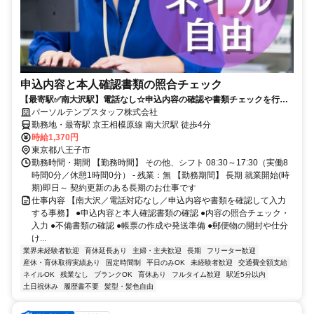
申込内容と本人確認書類の照合チェック
【最寄駅✅南大沢駅】電話なし☆申込内容の確認や書類チェックを行う
コツコツ事務♪
パーソルテンプスタッフ株式会社
勤務地・最寄駅 京王相模原線 南大沢駅 徒歩4分
時給1,370円
東京都八王子市
勤務時間・期間 【勤務時間】 その他、シフト 08:30～17:30（実働8
時間0分／休憩1時間0分） - 残業：無 【勤務期間】 長期 就業開始(時
期)即日～ 契約更新のある長期のお仕事です
仕事内容 【南大沢／電話対応なし／申込内容や書類を確認して入力
する事務】 ●申込内容と本人確認書類の確認 ●内容の照合チェック・
入力 ●不備書類の確認 ●帳票の作成や発送準備 ●郵便物の開封や仕分
け...
業界未経験者歓迎
育休延長あり
主婦・主夫歓迎
長期
フリーター歓迎
産休・育休取得実績あり
固定時間制
平日のみOK
未経験者歓迎
交通費全額支給
ネイルOK
残業なし
ブランクOK
育休あり
フルタイム歓迎
駅近5分以内
土日祝休み
履歴書不要
髪型・髪色自由