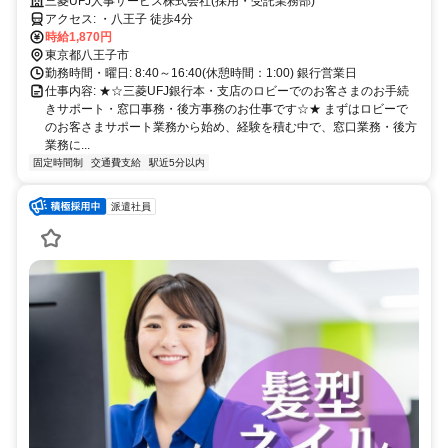
残業もほぼないためワークライフバランスを重視したい方に最適です。
三菱UFJ人事サービス株式会社(採用・受託業務部)
アクセス: ・八王子 徒歩4分
時給1,870円
東京都八王子市
勤務時間・曜日: 8:40～16:40(休憩時間：1:00) 銀行営業日
仕事内容: ★☆三菱UFJ銀行本・支店のロビーでのお客さまのお手続
きサポート・窓口事務・後方事務のお仕事です☆★ まずはロビーで
のお客さまサポート業務から始め、経験を積む中で、窓口業務・後方
業務に...
固定時間制
交通費支給
駅近5分以内
派遣社員