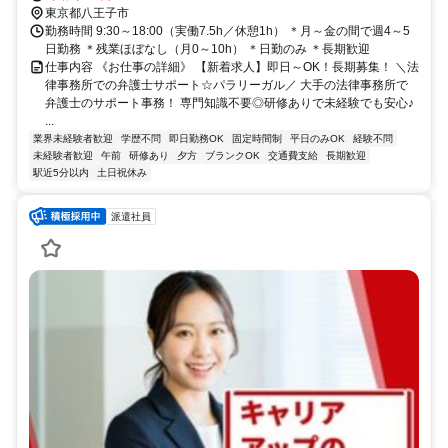
東京都八王子市
勤務時間 9:30～18:00（実働7.5h／休憩1h） ＊月～金の間で週4～5
日勤務 ＊残業ほぼなし（月0～10h） ＊日勤のみ ＊長期歓迎
仕事内容 《お仕事の詳細》 【新着求人】即日～OK！長期募集！ ＼法
律事務所での弁護士サポート☆パラリーガル／ 大手の法律事務所で
弁護士のサポート事務！ 専門知識不要◎研修ありで未経験でも安心♪
...
業界未経験者歓迎
学歴不問
即日勤務OK
固定時間制
平日のみOK
経験不問
未経験者歓迎
午前
研修あり
夕方
ブランクOK
交通費支給
長期歓迎
駅近5分以内
土日祝休み
派遣社員