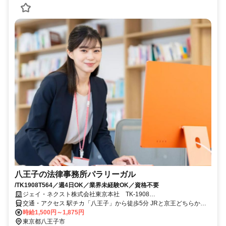
八王子の法律事務所パラリーガル
/TK1908T564／週4日OK／業界未経験OK／資格不要
ジェイ・ネクスト株式会社東京本社 TK-1908
T260528HONT210564
交通・アクセス 駅チカ「八王子」から徒歩5分 JRと京王どちらから
も近いです 付近には飲食店やコンビニもあり 駅付近にはショッピン
時給1,500円～1,875円
グモールもあり通勤便利です
東京都八王子市