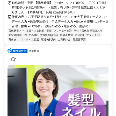
勤務時間・期間 【勤務時間】 その他、シフト 09:00～17:00（実働7
時間0分／休憩1時間0分） - 残業：有 月0～3時間 残業はほとんどあ
りません♪ 【勤務期間】 長期 就業開始(時期)2...
仕事内容 ＜八王子駅徒歩５分×17時マデ！＞★大手損保＞申込入力・
データ入力 ●保険申込受付、申込データ入力 ●Excelを使用したデータ
管理・抽出 ●IDの発行・削除の対応 ●電話対応、書類のチェ...
育休延長あり
主婦・主夫歓迎
長期
フリーター歓迎
産休・育休取得実績あり
固定時間制
平日のみOK
交通費全額支給
経験者歓迎
在宅OK
ブランクOK
育休あり
フルタイム歓迎
駅近5分以内
土日祝休み
履歴書不要
派遣社員