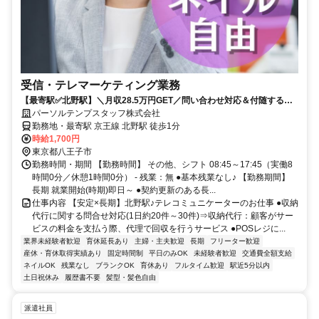
受信・テレマーケティング業務
【最寄駅✅北野駅】＼月収28.5万円GET／問い合わせ対応＆付随する入
力＠北野駅1分
パーソルテンプスタッフ株式会社
勤務地・最寄駅 京王線 北野駅 徒歩1分
時給1,700円
東京都八王子市
勤務時間・期間 【勤務時間】 その他、シフト 08:45～17:45（実働8
時間0分／休憩1時間0分） - 残業：無 ●基本残業なし♪ 【勤務期間】
長期 就業開始(時期)即日～ ●契約更新のある長...
仕事内容 【安定×長期】北野駅♪テレコミュニケーターのお仕事 ●収納
代行に関する問合せ対応(1日約20件～30件)⇒収納代行：顧客がサー
ビスの料金を支払う際、代理で回収を行うサービス ●POSレジに...
業界未経験者歓迎
育休延長あり
主婦・主夫歓迎
長期
フリーター歓迎
産休・育休取得実績あり
固定時間制
平日のみOK
未経験者歓迎
交通費全額支給
ネイルOK
残業なし
ブランクOK
育休あり
フルタイム歓迎
駅近5分以内
土日祝休み
履歴書不要
髪型・髪色自由
派遣社員