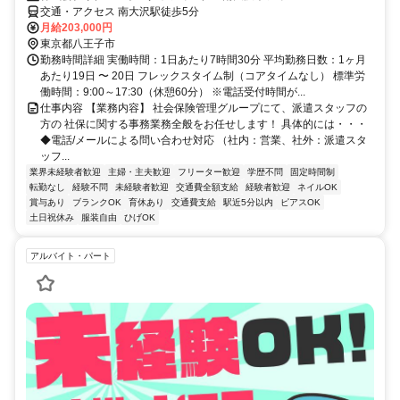
交通・アクセス 南大沢駅徒歩5分
月給203,000円
東京都八王子市
勤務時間詳細 実働時間：1日あたり7時間30分 平均勤務日数：1ヶ月
あたり19日 〜 20日 フレックスタイム制（コアタイムなし） 標準労
働時間：9:00～17:30（休憩60分） ※電話受付時間が...
仕事内容 【業務内容】 社会保険管理グループにて、派遣スタッフの
方の 社保に関する事務業務全般をお任せします！ 具体的には・・・
◆電話/メールによる問い合わせ対応 （社内：営業、社外：派遣スタ
ッフ...
業界未経験者歓迎
主婦・主夫歓迎
フリーター歓迎
学歴不問
固定時間制
転勤なし
経験不問
未経験者歓迎
交通費全額支給
経験者歓迎
ネイルOK
賞与あり
ブランクOK
育休あり
交通費支給
駅近5分以内
ピアスOK
土日祝休み
服装自由
ひげOK
アルバイト・パート