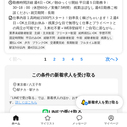
勤務時間詳細 週4日～OK／朝ゆっくり開始 平日週５日勤務 9：
30~18：00（休憩60分／実働7.5時間） 残業ほぼなし 週4日勤務ご相
談ください 就労期間：長期
仕事内容 1.高時給1500円スタート！効率良く稼げちゃいます！ 2.週4
日～OK土日祝お休み・残業少な目で無理なく仕事とプライベートと
の両立が可能です。 3.来社不要＝WEB登録可！ご自宅に居ながら...
業界未経験者歓迎
主婦・主夫歓迎
フリーター歓迎
給料前払いOK
学歴不問
固定時間制
平日のみOK
経験不問
未経験者歓迎
午前
経験者歓迎
残業なし
週払いOK
夕方
ブランクOK
交通費支給
長期歓迎
フルタイム歓迎
駅近5分以内
週4日以上OK
前へ
次へ
1
2
3
4
5
この条件の新着求人を受け取る
東京都 / 八王子市
駅チカ・駅ナカ
「LINEで受け取る」では、新着求人のほか、おすすめ情報なども配信しま
新着求人を受け取る
す。
詳しくはこちら
LINEで受け取る
ホーム
マイリスト
メッセージ
マイページ
メールで受け取る