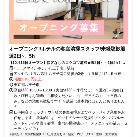
オープニング!/ホテルの客室清掃スタッフ/未経験歓迎
週2日~、5h
【10月16日オープン】接客なしのコツコツ清掃★週2日～・1日5h！隙
間時間で扶養内OK
HO スマイルホテル八王子南口駅前
アクセス ＪＲ八高線 八王子南口徒歩約3分、ＪＲ横浜線/ＪＲ根岸線
八王子南口徒歩約3分、ＪＲ中央本線 八王子南口徒歩約3分 JR八王子
時給1,300円以上
駅南口徒歩4分
東京都八王子市
勤務時間 10:00～15:00（実働5時間・休憩なし） ※週2日～勤務日
数・曜日はお気軽にご相談ください。 ※「平日のみ」「土日祝の
み」などの勤務も歓迎です！ ※残業は基本的にほとんどありません
の...
仕事内容 チェックアウト後の客室清掃およびベッドメイク業務をお
任せします。具体的には、ベッドのシーツ交換やメイク、バスルー
ム・トイレの水回り清掃、室内の掃除機がけ、アメニティの補充・セ
ッティングです。...
制服あり
扶養内勤務OK
社員登用あり
副業・WワークOK
主婦・主夫歓迎