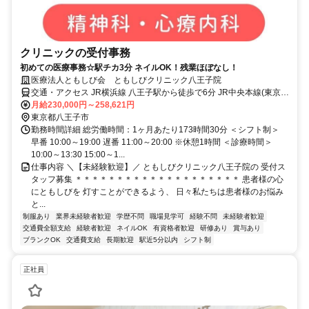
クリニックの受付事務
初めての医療事務☆駅チカ3分 ネイルOK！残業ほぼなし！
医療法人ともしび会 ともしびクリニック八王子院
交通・アクセス JR横浜線 八王子駅から徒歩で6分 JR中央本線(東京～
塩尻) 八王子駅から徒歩で6分 JR中央線(快速) 八王子駅から徒歩で6分
月給230,000円～258,621円
東京都八王子市
勤務時間詳細 総労働時間：1ヶ月あたり173時間30分 ＜シフト制＞
早番 10:00～19:00 遅番 11:00～20:00 ※休憩1時間 ＜診療時間＞
10:00～13:30 15:00～1...
仕事内容 ＼【未経験歓迎】／ ともしびクリニック八王子院の 受付ス
タッフ募集 ＊＊＊＊＊＊＊＊＊＊＊＊＊＊＊＊＊＊＊＊ 患者様の心
にともしびを 灯すことができるよう、 日々私たちは患者様のお悩み
と...
制服あり
業界未経験者歓迎
学歴不問
職場見学可
経験不問
未経験者歓迎
交通費全額支給
経験者歓迎
ネイルOK
有資格者歓迎
研修あり
賞与あり
ブランクOK
交通費支給
長期歓迎
駅近5分以内
シフト制
正社員