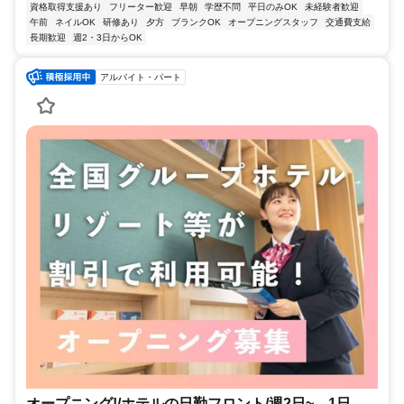
資格取得支援あり
フリーター歓迎
早朝
学歴不問
平日のみOK
未経験者歓迎
午前
ネイルOK
研修あり
夕方
ブランクOK
オープニングスタッフ
交通費支給
長期歓迎
週2・3日からOK
アルバイト・パート
オープニング!/ホテルの日勤フロント/週2日~、1日