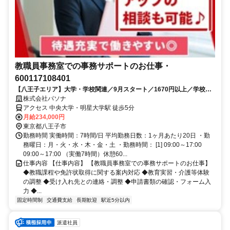
教職員事務室での事務サポートのお仕事・
600117108401
【八王子エリア】大学・学校関連／9月スタート／1670円以上／学校事
務のお仕事です
株式会社パソナ
アクセス 中央大学・明星大学駅 徒歩5分
月給234,000円
東京都八王子市
勤務時間 実働時間：7時間/日 平均勤務日数：1ヶ月あたり20日 ・勤
務曜日：月・火・水・木・金・土 ・勤務時間： [1] 09:00～17:00
09:00～17:00 （実働7時間）休憩60...
仕事内容 【仕事内容】 【教職員事務室での事務サポートのお仕事】
◆教職課程や免許状取得に関する案内対応 ◆教育実習・介護等体験
の調整 ◆受け入れ先との連絡・調整 ◆申請書類の確認・フォーム入
力 ◆...
固定時間制
交通費支給
長期歓迎
駅近5分以内
派遣社員