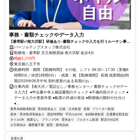
事務・書類チェックやデータ入力
【最寄駅✅南大沢駅】研修あり♪書類チェックや入力を行うルーチン事務
＠南大沢
パーソルテンプスタッフ株式会社
勤務地・最寄駅 京王相模原線 南大沢駅 徒歩4分
時給1,370円
東京都八王子市
勤務時間・期間 【勤務時間】 その他、シフト 08:30～17:30（実働8
時間0分／休憩1時間0分） - 残業：無 【勤務期間】 長期 就業開始(時
期)2026年08月中旬 契約更新のある長期のお...
仕事内容 【南大沢／電話なし／事務センター／書類チェックやデー
タ入力】 ●申込書や本人確認書類のチェック ●不備内容のチェック ●
データ入力や更新作業 ●帳票の作成や発送 ●郵便物の開封や仕分け
●...
業界未経験者歓迎
育休延長あり
主婦・主夫歓迎
長期
フリーター歓迎
産休・育休取得実績あり
固定時間制
平日のみOK
未経験者歓迎
交通費全額支給
ネイルOK
残業なし
ブランクOK
育休あり
フルタイム歓迎
駅近5分以内
土日祝休み
履歴書不要
髪型・髪色自由
派遣社員