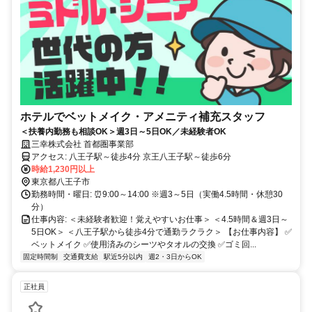
ホテルでベットメイク・アメニティ補充スタッフ
＜扶養内勤務も相談OK＞週3日～5日OK／未経験者OK
三幸株式会社 首都圏事業部
アクセス: 八王子駅～徒歩4分 京王八王子駅～徒歩6分
時給1,230円以上
東京都八王子市
勤務時間・曜日: ⏰9:00～14:00 ※週3～5日（実働4.5時間・休憩30
分）
仕事内容: ＜未経験者歓迎！覚えやすいお仕事＞ ＜4.5時間＆週3日～
5日OK＞ ＜八王子駅から徒歩4分で通勤ラクラク＞ 【お仕事内容】 ✅
ベットメイク ✅使用済みのシーツやタオルの交換 ✅ゴミ回...
固定時間制
交通費支給
駅近5分以内
週2・3日からOK
正社員