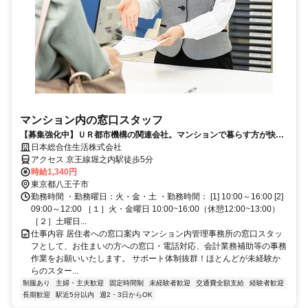
マンション内の窓口スタッフ
【募集強化中】ＵＲ都市機構の関連会社。マンションで暮らす方が快適
に生活できるためのサポート管理業務。
日本総合住生活株式会社
アクセス 京王線堀之内駅徒歩5分
時給1,340円
東京都八王子市
勤務時間 ・勤務曜日：火・金・土 ・勤務時間： [1] 10:00～16:00 [2]
09:00～12:00 ［１］火・金曜日 10:00~16:00（休憩12:00~13:00）
［２］土曜日...
仕事内容 居住者への窓口案内 マンション内管理事務所の窓口スタッ
フとして、お住まいの方への窓口・電話対応、会計業務補助等の事務
作業をお願いいたします。 サポート体制抜群！ほとんどが未経験か
らのスター...
制服あり
主婦・主夫歓迎
固定時間制
未経験者歓迎
交通費全額支給
経験者歓迎
長期歓迎
駅近5分以内
週2・3日からOK