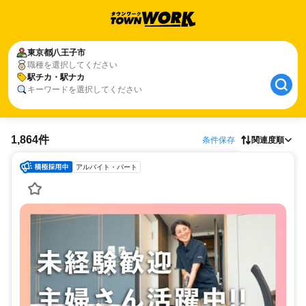
東京都
八王子市
職種を選択してください
駅チカ・駅ナカ
キーワードを選択してください
1,864件
条件保存
関連度順
アルバイト・パート