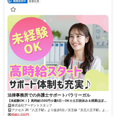
派遣社員
法律事務所での弁護士サポートパラリーガル
【未経験OK！】高時給1500円☆週4日～OK☆土日祝休み＆残業ほぼな
し！八王子駅近くの法律事務所♪
株式会社アーデントスタッフ
アクセス JR『八王子駅』より徒歩5分／京王線『京王八王子駅』より
徒歩6分
時給1,500円