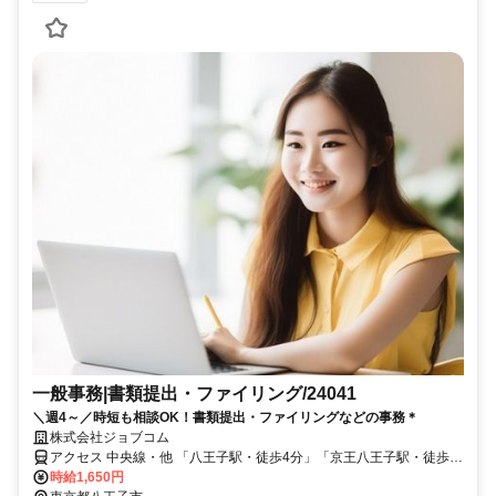
一般事務|書類提出・ファイリング/24041
＼週4～／時短も相談OK！書類提出・ファイリングなどの事務＊
株式会社ジョブコム
アクセス 中央線・他 「八王子駅・徒歩4分」「京王八王子駅・徒歩5
分」
時給1,650円