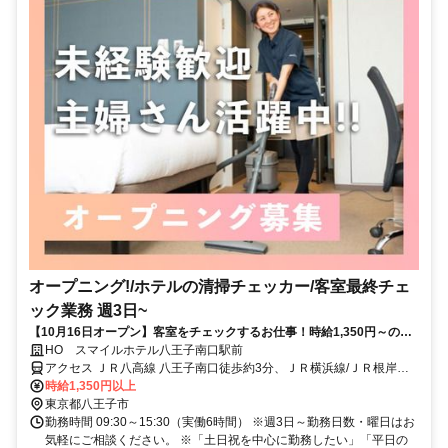
オープニング!/ホテルの清掃チェッカー/客室最終チェ
ック業務 週3日~
【10月16日オープン】客室をチェックするお仕事！時給1,350円～の高
時給★週3日～
HO スマイルホテル八王子南口駅前
アクセス ＪＲ八高線 八王子南口徒歩約3分、ＪＲ横浜線/ＪＲ根岸線
八王子南口徒歩約3分、ＪＲ中央本線 八王子南口徒歩約3分 JR八王子
時給1,350円以上
駅南口徒歩4分
東京都八王子市
勤務時間 09:30～15:30（実働6時間） ※週3日～勤務日数・曜日はお
気軽にご相談ください。 ※「土日祝を中心に勤務したい」「平日の