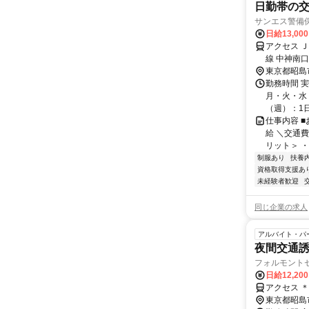
日勤帯の交
サンエス警備
日給13,00
アクセス 
線 中神南
帰OK＊交
東京都昭島
数ある為、
勤務時間 
月・火・水・
（週）：1日 
仕事内容 
給 ＼交通
リット＞ ・
制服あり
扶養
資格取得支援あ
未経験者歓迎
同じ企業の求人
アルバイト・パ
夜間交通誘導
フォルモント
日給12,20
アクセス 
東京都昭島