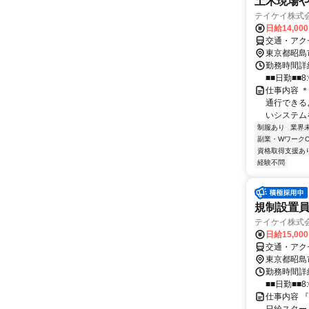
土木現場
テイケイ株式会
日給14,00
交通・アク
東京都昭島
勤務時間詳細
■■日勤■■8:
仕事内容 
通行できる
いシステムを
制服あり
業界
副業・WワークO
資格取得支援あ
経験不問
規制設置員
テイケイ株式会
日給15,00
交通・アク
東京都昭島
勤務時間詳細
■■日勤■■8:
仕事内容 