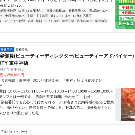
★ ✦日勤【1万3500円～】 ✦夜勤【1万5000円～】 ✦月収【37万円
勤日給×25...
未経験者歓迎
短期（3ヵ月以内）
扶養内勤務OK
社員登用あり
週1日からOK
K
土日祝のみOK
主婦・主夫歓迎
週1シフト提出
60代も応募可
り
フリーター歓迎
短期
早朝
シフト自由
学歴不問
平日のみOK
学生歓迎
業務委託
美容部員(ビューティーディレクター/ビューティーアドバイザー)_
AUTY 東中神店
BEAUTY 東中神店
0円～250,000円
アクセス: ＪＲ青梅線『東中神』駅より徒歩５分。『中神』駅より徒歩７分
市
10:00～13:00 11:00～14:00 10:00～14:00 10:00～15:00 10:00～
※上記シフトは一例です。 店舗の営業時間に合わせて、 お好...
 ＼業務委託でも安心して始められる！／ お客さまに納得感のあるご提案
ら、 売りやすい。自信を持って働ける。 POLAでは、肌分析をもとに
人ひとりの肌に合った化...
アルバイト・パート