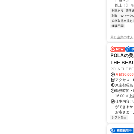
日給スタート
以上！】 ※夜
制服あり
業界
副業・WワークO
資格取得支援あ
経験不問
同じ企業の求人
POLAの
THE BE
POLA THE 
月給30,00
東京都昭島
勤務時間・曜日: 
16:00 
仕事内容:
ができるか
お客さま一
シフト自由