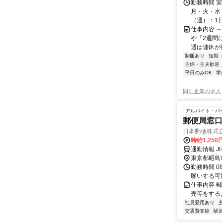
勤務時間 
月・火・水・
（週）：1日 
仕事内容 
や「2週間
週は連休が欲
制服あり
短期
主婦・主夫歓迎
平日のみOK
学
同じ企業の求人
アルバイト・パ
郵便局窓
日本郵便株式会
時給1,25
通勤情報 
東京都昭島
勤務時間 0
願いする可
仕事内容 
売等をする
社員登用あり
交通費支給
駅