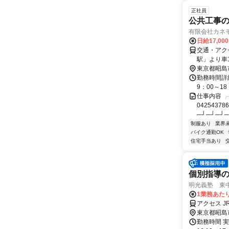
正社員
公共工事
有限会社カネ
日給17,00
交通・アク
駅」より車
東京都昭島
勤務時間詳細
9：00～1
仕事内容 
042543
─┘─┘─┘─
制服あり
業界
バイク通勤OK
住宅手当あり
個別指導
明光義塾 東中神
1業務あたり 
アクセス J
東京都昭島
勤務時間 実