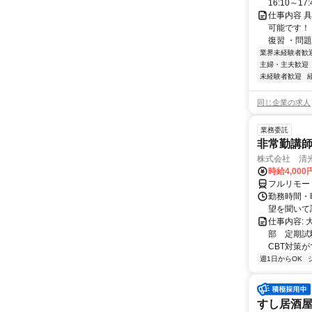
16:10～17:
仕事内容 
可能です！
復習 ・問題
業界未経験者歓
主婦・主夫歓迎
未経験者歓迎
同じ企業の求人
業務委託
非常勤講
株式会社 清
時給4,00
フルリモー
勤務時間・曜
望を聞いて
仕事内容:
部 定期試
CBT対策
週1日からOK
すし居酒