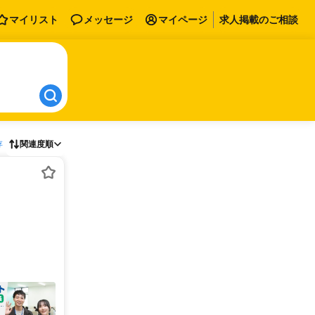
マイリスト
メッセージ
マイページ
求人掲載のご相談
存
関連度順