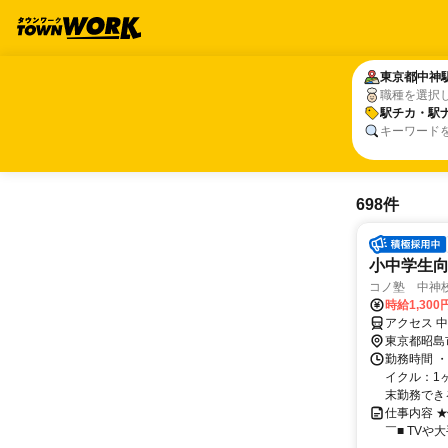
東京都
東京都
中神
中神
職種を選択
駅チカ・駅
駅チカ・駅
キーワード
698件
小中学生
コノ塾 中神
時給1,30
アクセス 
東京都昭島
勤務時間 
イクル：1
末勤務できる方
仕事内容 
￣■ TV