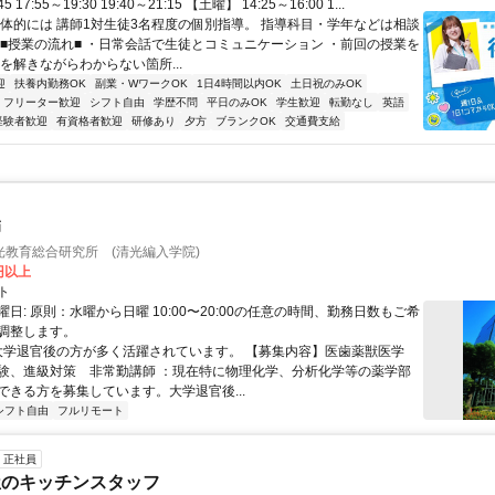
45 17:55～19:30 19:40～21:15 【土曜】 14:25～16:00 1...
具体的には 講師1対生徒3名程度の個別指導。 指導科目・学年などは相談
 ■授業の流れ■ ・日常会話で生徒とコミュニケーション ・前回の授業を
を解きながらわからない箇所...
迎
扶養内勤務OK
副業・WワークOK
1日4時間以内OK
土日祝のみOK
フリーター歓迎
シフト自由
学歴不問
平日のみOK
学生歓迎
転勤なし
英語
経験者歓迎
有資格者歓迎
研修あり
夕方
ブランクOK
交通費支給
師
光教育総合研究所 (清光編入学院)
0円以上
ト
日: 原則：水曜から日曜 10:00〜20:00の任意の時間、勤務日数もご希
調整します。
 大学退官後の方が多く活躍されています。 【募集内容】医歯薬獣医学
験、進級対策 非常勤講師 ：現在特に物理化学、分析化学等の薬学部
ができる方を募集しています。大学退官後...
シフト自由
フルリモート
正社員
屋のキッチンスタッフ