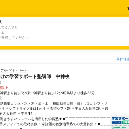
駅
駅
してください
ナカ
ナカ
を選択してください
条件保
アルバイト・パート
向けの学習サポート塾講師 中神校
校
0円以上
中神駅より徒歩3分/東中神駅より徒歩12分/昭島駅より徒歩22分
市
・勤務曜日：火・水・木・金・土 ・最低勤務日数（週）：2日 シフトサ
ヶ月 ＊シフトサイクルは1ヵ月 ＊希望シフト制 ＊平日のみ勤務OK ＊週
大歓迎 ＊平日/16:...
★働きやすいシステムを活用した学習塾★ ■￣￣￣￣￣￣￣￣￣￣￣￣￣
や大手メディアでの取材多数！ 今話題の個別指導塾での大量募集！ ■＿＿＿