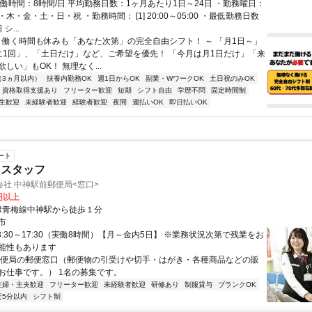
実働時間：8時間/日 平均勤務日数：1ヶ月あたり1日～24日 ・勤務曜日：
木・金・土・日・祝 ・勤務時間： [1] 20:00～05:00 ・最低勤務日数
シ...
～ 働く時間も休みも「あなた次第」の完全自由シフト！ ～ 「月1日～」
に1回」、「土日だけ」など、ご希望を優先！ 「今月は月1日だけ」「来
しい」もOK！ 無理なく...
（3ヵ月以内）
扶養内勤務OK
週1日からOK
副業・WワークOK
土日祝のみOK
資格取得支援あり
フリーター歓迎
短期
シフト自由
学歴不問
固定時間制
生歓迎
未経験者歓迎
経験者歓迎
夜間
週払いOK
即日払いOK
ート
口スタッフ
社 中神駅前郵便局<窓口>
0円以上
JR青梅線中神駅から徒歩１分
市
8:30～17:30（実働8時間）【月～金内5日】 ※業務状況次第で残業をお
能性もあります
郵便局の郵便窓口（郵便物の引受けや切手・はがき・各種商品などの販
お仕事です。） 1名の募集です。
主婦・主夫歓迎
フリーター歓迎
未経験者歓迎
研修あり
制服貸与
ブランクOK
近5分以内
シフト制