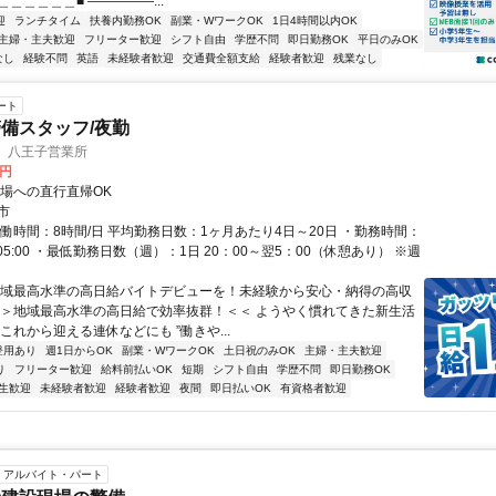
＿＿＿＿＿■ ―――――...
迎
ランチタイム
扶養内勤務OK
副業・WワークOK
1日4時間以内OK
主婦・主夫歓迎
フリーター歓迎
シフト自由
学歴不問
即日勤務OK
平日のみOK
なし
経験不問
英語
未経験者歓迎
交通費全額支給
経験者歓迎
残業なし
ート
備スタッフ/夜勤
 八王子営業所
0円
現場への直行直帰OK
市
実働時間：8時間/日 平均勤務日数：1ヶ月あたり4日～20日 ・勤務時間：
00～05:00 ・最低勤務日数（週）：1日 20：00～翌5：00（休憩あり） ※週
地域最高水準の高日給バイトデビューを！未経験から安心・納得の高収
 ＞＞地域最高水準の高日給で効率抜群！＜＜ ようやく慣れてきた新生活
これから迎える連休などにも ”働きや...
登用あり
週1日からOK
副業・WワークOK
土日祝のみOK
主婦・主夫歓迎
り
フリーター歓迎
給料前払いOK
短期
シフト自由
学歴不問
即日勤務OK
生歓迎
未経験者歓迎
経験者歓迎
夜間
即日払いOK
有資格者歓迎
アルバイト・パート