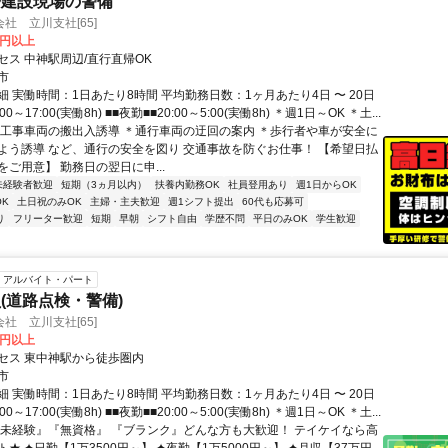
や建設現場の警備
社 立川支社[65]
0円以上
セス 中神駅周辺/直行直帰OK
市
 実働時間：1日あたり8時間 平均勤務日数：1ヶ月あたり4日 〜 20日
00～17:00(実働8h) ■■夜勤■■20:00～5:00(実働8h) ＊週1日～OK ＊土...
＊工事車両の搬出入誘導 ＊通行車両の迂回の案内 ＊歩行者や車が安全に
よう誘導 など、通行の安全を図り 交通事故を防ぐお仕事！ 【希望日払
ご用意】 勤務日の翌日に申...
未経験者歓迎
短期（3ヵ月以内）
扶養内勤務OK
社員登用あり
週1日からOK
K
土日祝のみOK
主婦・主夫歓迎
週1シフト提出
60代も応募可
り
フリーター歓迎
短期
早朝
シフト自由
学歴不問
平日のみOK
学生歓迎
アルバイト・パート
(道路点検・警備)
社 立川支社[65]
0円以上
セス 東中神駅から徒歩圏内
市
 実働時間：1日あたり8時間 平均勤務日数：1ヶ月あたり4日 〜 20日
00～17:00(実働8h) ■■夜勤■■20:00～5:00(実働8h) ＊週1日～OK ＊土...
『未経験』『無資格』 『ブランク』どんな方も大歓迎！ テイケイなら高