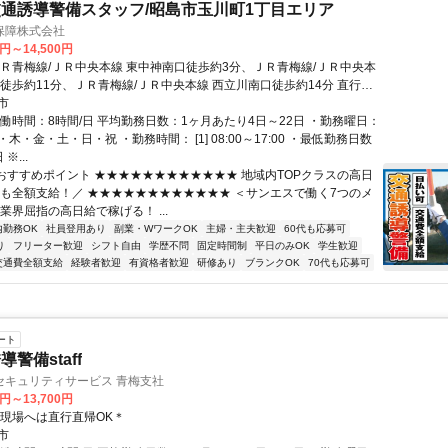
通誘導警備スタッフ/昭島市玉川町1丁目エリア
保障株式会社
0円～14,500円
ＪＲ青梅線/ＪＲ中央本線 東中神南口徒歩約3分、ＪＲ青梅線/ＪＲ中央本
口徒歩約11分、ＪＲ青梅線/ＪＲ中央本線 西立川南口徒歩約14分 直行直
通費全額支給＊立川支社（「立川駅」南口より徒歩3分程度）※支社が複
市
自宅の最寄りなどお近くの支社での面接OK！
実働時間：8時間/日 平均勤務日数：1ヶ月あたり4日～22日 ・勤務曜日：
木・金・土・日・祝 ・勤務時間： [1] 08:00～17:00 ・最低勤務日数
※...
■おすすめポイント ★★★★★★★★★★★★ 地域内TOPクラスの高日
費も全額支給！／ ★★★★★★★★★★★★ ＜サンエスで働く7つのメ
業界屈指の高日給で稼げる！ ...
内勤務OK
社員登用あり
副業・WワークOK
主婦・主夫歓迎
60代も応募可
り
フリーター歓迎
シフト自由
学歴不問
固定時間制
平日のみOK
学生歓迎
交通費全額支給
経験者歓迎
有資格者歓迎
研修あり
ブランクOK
70代も応募可
ート
警備staff
セキュリティサービス 青梅支社
0円～13,700円
＊現場へは直行直帰OK＊
市