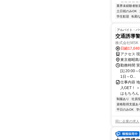
＿＿＿＿＿＿
業界未経験者歓
土日祝のみOK
学生歓迎
転勤
アルバイト・パ
交通誘導警
株式会社MSK
日給17,04
アクセス 
東京都昭島
勤務時間 
[1] 20:
1日～O...
仕事内容 
入GET！
はもちろん 
制服あり
社員
資格取得支援あ
平日のみOK
学
同じ企業の求人