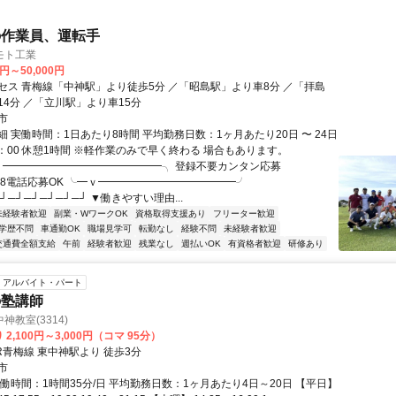
の作業員、運転手
モト工業
0円～50,000円
セス 青梅線「中神駅」より徒歩5分 ／「昭島駅」より車8分 ／「拝島
14分 ／「立川駅」より車15分
市
 実働時間：1日あたり8時間 平均勤務日数：1ヶ月あたり20日 〜 24日
8：00 休憩1時間 ※軽作業のみで早く終わる 場合もあります。
╭ ━━━━━━━━━━━━━━━╮ 登録不要カンタン応募
7868電話応募OK ╰━ｖ━━━━━━━━━━━━━╯
┘─┘─┘─┘─┘─┘ ▼働きやすい理由...
未経験者歓迎
副業・WワークOK
資格取得支援あり
フリーター歓迎
学歴不問
車通勤OK
職場見学可
転勤なし
経験不問
未経験者歓迎
交通費全額支給
午前
経験者歓迎
残業なし
週払いOK
有資格者歓迎
研修あり
アルバイト・パート
の塾講師
教室(3314)
2,100円～3,000円（コマ 95分）
R青梅線 東中神駅より 徒歩3分
市
働時間：1時間35分/日 平均勤務日数：1ヶ月あたり4日～20日 【平日】