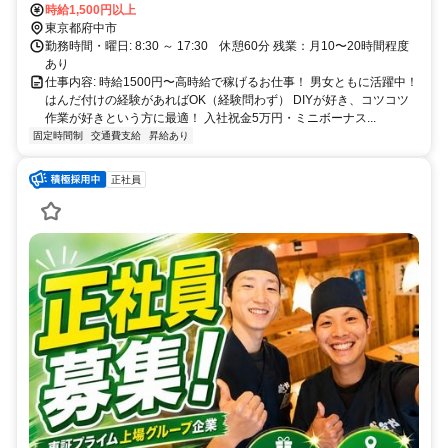
時給1,500円以上
東京都府中市
勤務時間・曜日: 8:30 ～ 17:30 休憩60分 残業：月10〜20時間程度
あり
仕事内容: 時給1500円〜高時給で稼げるお仕事！ 男女ともに活躍中！
はんだ付けの経験があればOK（経験問わず） DIYが好き、コツコツ
作業が好きという方に最適！ 入社祝金5万円・ミニボーナス...
固定時間制
交通費支給
昇給あり
正社員