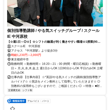
個別指導塾講師 / やる気スイッチグループ / スクール
IE 中河原校
【☆週1日～◎☆】☆シフトの融通が利く働きやすい職場☆1授業(90分)
からOK！！
スクールIE 中河原校
アクセス 『中河原駅』より徒歩3分
時給1,230円～2,000円
東京都府中市
勤務時間 ＜勤務時間＞ 16:20～21：00 (時間・曜日応相談) ＜勤務曜
日＞ 月,火,水,木,金,土 週1日からOK 1日90分からOK 平日のみOK 土曜
日のみOK
仕事内容 【仕事内容】 ☆*英語/やる気スイッチの講師(個別指導塾ア
ルバイト)*☆ ☆英語をメイン教科として指導していただきます☆ ◎
別教科の採用枠もございますので、ご相談ください◎ ＜特徴＞ ■対...
交通費支給
シフト制
アルバイト・パート