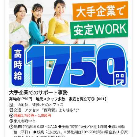
大手企業でのサポート事務
高時給1750円！地元スタッフ多数！家庭と両立可◎【001】
「西府駅」徒歩5分のオフィス
交通・アクセス 「西府駅」より徒歩5分
時給1,750円～1,850円
東京都府中市
勤務時間詳細 8:30～17:15 ◆実働7時間45分／休憩1時間 ◆週5日勤
務（平日） ◆残業︓ほぼなし ※繁忙期は10〜20時間の場合あり ◎家