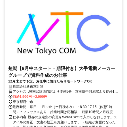
短期【9月中スタート・期限付き】大手電機メーカー
グループで資料作成のお仕事
12月末まで予定。お仕事に慣れたらリモートワークOK
株式会社新東京計算
アクセス: JR南武線西府駅より徒歩5分 京王線中河原駅より徒歩15
分
時給1,900円～2,000円
東京都府中市
勤務時間・曜日: ・月～金（土日祝休み） ・8:30-17:15（休憩1時
間）＊フレックスあり 始業時間は応相談 ・残業10時間／月程度
仕事内容: 既存の規定集の変更をWord/Excelで入力しなおします。ス
タイルの修正、文書の校正もお願いします。 ・組織が変更になった