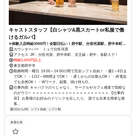
キャストスタッフ【白シャツ&黒スカートor私服で働
けるガルバ】
✨体験入店時給3000円！全額日払い！府中駅、分倍河原駅、府中本町駅
が徒歩圏内！！
カウンターバー ミュウ分倍河原
アクセス: JR：分倍河原、府中本町、京王線：府中、各駅スグ！
時給3,000円以上
東京都府中市
勤務時間・曜日: 19:00～24:00の間で完全シフト自由！ ・週1～6日ま
でOK ！ ・1日2～6時間までOK！ ・遅くからの出勤もOK！ ・終電迄
でも全然OK！ ・Wワーク、副業、掛け持ちO...
仕事内容: キャバクラのりじゃなく、 サークルやカフェ感覚で気軽な
のがウリ✨ ＝＝＝＝＝＝＝＝＝＝＝＝＝＝＝＝＝＝＝＝＝ 【仕事内
容】 お客様のお好みのドリンクを出したり、 誰でも出来る簡単な接
客...
週1日からOK
シフト自由
シフト制
派遣社員