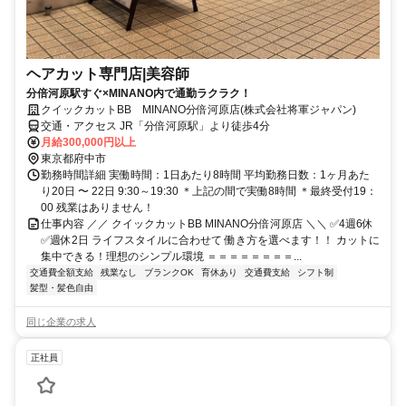
ヘアカット専門店|美容師
分倍河原駅すぐ×MINANO内で通勤ラクラク！
クイックカットBB MINANO分倍河原店(株式会社将軍ジャパン)
交通・アクセス JR「分倍河原駅」より徒歩4分
月給300,000円以上
東京都府中市
勤務時間詳細 実働時間：1日あたり8時間 平均勤務日数：1ヶ月あた
り20日 〜 22日 9:30～19:30 ＊上記の間で実働8時間 ＊最終受付19：
00 残業はありません！
仕事内容 ／／ クイックカットBB MINANO分倍河原店 ＼＼ ✅4週6休
✅週休2日 ライフスタイルに合わせて 働き方を選べます！！ カットに
集中できる！理想のシンプル環境 ＝＝＝＝＝＝＝＝...
交通費全額支給
残業なし
ブランクOK
育休あり
交通費支給
シフト制
髪型・髪色自由
同じ企業の求人
正社員