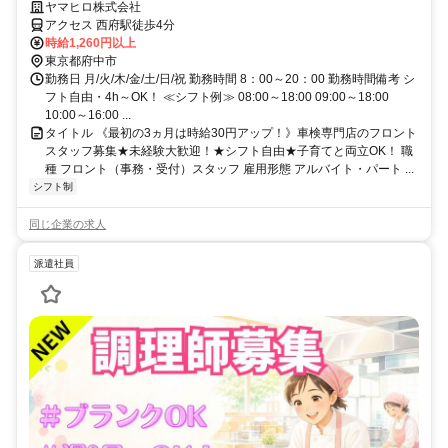
集★未経験大歓迎！★シフト自由★子育てと両立OK！
ヤマヒロ株式会社
アクセス 西府駅徒歩4分
時給1,260円以上
東京都府中市
勤務日 月/火/木/金/土/日/祝 勤務時間 8：00～20：00 勤務時間備考 シ
フト自由・4h～OK！ ≪シフト例≫ 08:00～18:00 09:00～18:00
10:00～16:00 ...
タイトル 《最初の3ヵ月は時給30円アップ！》車検専門店のフロント
スタッフ募集★未経験大歓迎！★シフト自由★子育てと両立OK！ 職
種 フロント（事務・受付）スタッフ 雇用形態 アルバイト・パート ...
シフト制
同じ企業の求人
派遣社員