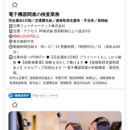
電子機器関連の検査業務
完全週休2日制／交通費支給／資格取得支援有・手当有／高時給
日興フューチャーテック株式会社
交通・アクセス JR南武線 西府駅南口より徒歩5分
時給1,600円以上
東京都府中市
勤務時間詳細 8：30～17：15 実働時間：7時間45分／日 （昼休み60
分）
仕事内容 ーPOINTー ◆【完全週休2日制】プライベートもしっかり確
保 ◆【経験者優遇】経験を活かして働けます ◆【資格取得支援制度
あり】スキルアップ目指せます ー 電子機器関連の外観構造・電気性
能...
60代も応募可
資格取得支援あり
学歴不問
固定時間制
転勤なし
経験者歓迎
有資格者歓迎
賞与あり
交通費支給
長期歓迎
駅近5分以内
土日祝休み
アルバイト・パート