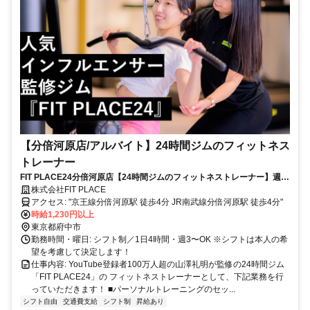
【分倍河原店/アルバイト】24時間ジムのフィットネス
トレーナー
FIT PLACE24分倍河原店【24時間ジムのフィットネストレーナー】週3
日〜OK／インセンティブあり／昇給・昇格あり
株式会社FIT PLACE
アクセス: "京王線分倍河原駅 徒歩4分 JR南武線分倍河原駅 徒歩4分"
時給1,230円以上
東京都府中市
勤務時間・曜日: シフト制／1日4時間・週3〜OK ※シフトは本人の希
望を考慮して決定します！
仕事内容: YouTube登録者100万人超の山澤礼明が監修の24時間ジム
「FIT PLACE24」の フィットネストレーナーとして、下記業務を行
っていただきます！ ■パーソナルトレーニングのセッ...
シフト自由
交通費支給
シフト制
昇給あり