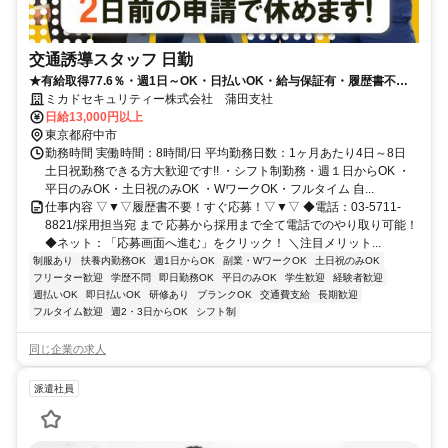
交通誘導スタッフ 日勤
★有給取得77.6％・週1日～OK・日払いOK・給与保証有・履歴書不要
★
ミカドセキュリティー株式会社 蒲田支社
日給13,000円以上
東京都府中市
勤務時間 実働時間：8時間/日 平均勤務日数：1ヶ月あたり4日～8日
土日祝勤務できる方大歓迎です!! ・シフト制勤務・週１日からOK ・
平日のみOK・土日祝のみOK ・WワークOK・フルタイム 自...
仕事内容 ▽▼▽履歴書不要！すぐ応募！▽▼▽ ◆電話：03-5711-
8821/採用担当宛 まで 応募から採用まで全て電話でのやり取り可能！
◆ネット：「応募画面へ進む」をクリック！ ＼注目メリット...
制服あり
扶養内勤務OK
週1日からOK
副業・WワークOK
土日祝のみOK
フリーター歓迎
学歴不問
即日勤務OK
平日のみOK
学生歓迎
経験者歓迎
週払いOK
即日払いOK
研修あり
ブランクOK
交通費支給
長期歓迎
フルタイム歓迎
週2・3日からOK
シフト制
同じ企業の求人
派遣社員