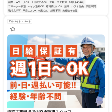
副業・WワークOK
土日祝のみOK
主婦・主夫歓迎
60代も応募可
フリーター歓迎
バイク通勤OK
給料前払いOK
短期
シフト自由
学歴不問
職場見学可
平日のみOK
転勤なし
経験不問
未経験者歓迎
アルバイト・パート
道路工事現場での交通誘導スタッフ