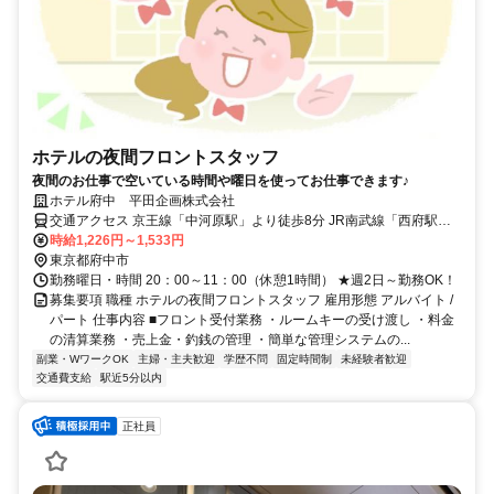
ホテルの夜間フロントスタッフ
夜間のお仕事で空いている時間や曜日を使ってお仕事できます♪
ホテル府中 平田企画株式会社
交通アクセス 京王線「中河原駅」より徒歩8分 JR南武線「西府駅」
より徒歩9分
時給1,226円～1,533円
東京都府中市
勤務曜日・時間 20：00～11：00（休憩1時間） ★週2日～勤務OK！
募集要項 職種 ホテルの夜間フロントスタッフ 雇用形態 アルバイト /
パート 仕事内容 ■フロント受付業務 ・ルームキーの受け渡し ・料金
の清算業務 ・売上金・釣銭の管理 ・簡単な管理システムの...
副業・WワークOK
主婦・主夫歓迎
学歴不問
固定時間制
未経験者歓迎
交通費支給
駅近5分以内
正社員