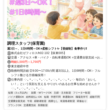
調理スタッフ(保育園)
週3日～、1日6時間～OK⭐柔軟シフト✨【登録制】食事作り❗
株式会社ゼフィロス/h02-102【保東005】
交通・アクセス ⭐車・バイク・自転車通勤OK ⭐交通費全額支給 ⭐お給
料即払いOK♪
時給1,500円～1,700円
東京都府中市
勤務時間詳細 ⏰9:00〜17:00の間 週3日以上、1日6時間～OK✨ フル
シフト働ける方積極採用！
仕事内容 ･:･｡＊｡･:･｡＊｡･:･｡＊｡･:･｡＊｡･:･｡＊｡･:･ 毎日の「おいし
い！」という笑顔を支える やりがいのあるお仕事を始めませんか？
･:･｡＊｡･:･｡＊｡･:･｡＊｡･:...
短期（3ヵ月以内）
副業・WワークOK
主婦・主夫歓迎
フリーター歓迎
バイク通勤OK
給料前払いOK
短期
学歴不問
車通勤OK
職場見学可
経験不問
交通費全額支給
午前
経験者歓迎
残業なし
有資格者歓迎
研修あり
ブランクOK
交通費支給
長期歓迎