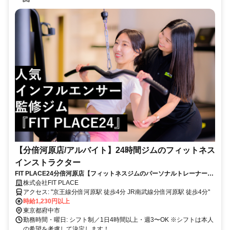
【分倍河原店/アルバイト】24時間ジムのフィットネス
インストラクター
FIT PLACE24分倍河原店【フィットネスジムのパーソナルトレーナー】
週3日〜OK／インセンティブあり／昇給・昇格あり
株式会社FIT PLACE
アクセス: "京王線分倍河原駅 徒歩4分 JR南武線分倍河原駅 徒歩4分"
時給1,230円以上
東京都府中市
勤務時間・曜日: シフト制／1日4時間以上・週3〜OK ※シフトは本人
の希望を考慮して決定します！