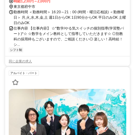
時給1,230円～2,000円
東京都府中市
勤務時間 ＜勤務時間＞ 16:20～21：00 (時間・曜日応相談) ＜勤務曜
日＞ 月,火,水,木,金,土 週1日からOK 1日90分からOK 平日のみOK 土曜
日のみOK
仕事内容 【仕事内容】 ☆*数学/やる気スイッチの個別指導(学習塾パ
ート)*☆ ☆数学をメイン教科として指導していただきます☆ ◎別教
科の採用枠もございますので、ご相談ください◎ 楽しい！高時給！
シ...
シフト制
同じ企業の求人
アルバイト・パート