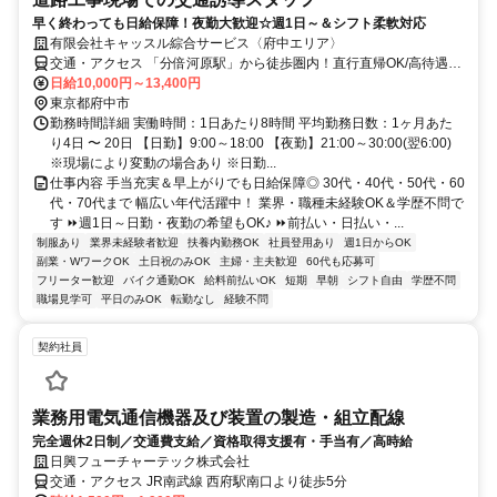
早く終わっても日給保障！夜勤大歓迎☆週1日～＆シフト柔軟対応
有限会社キャッスル綜合サービス〈府中エリア〉
交通・アクセス 「分倍河原駅」から徒歩圏内！直行直帰OK/高待遇で
働きやすい◎
日給10,000円～13,400円
東京都府中市
勤務時間詳細 実働時間：1日あたり8時間 平均勤務日数：1ヶ月あた
り4日 〜 20日 【日勤】9:00～18:00 【夜勤】21:00～30:00(翌6:00)
※現場により変動の場合あり ※日勤...
仕事内容 手当充実＆早上がりでも日給保障◎ 30代・40代・50代・60
代・70代まで 幅広い年代活躍中！ 業界・職種未経験OK＆学歴不問で
す ⏩週1日～日勤・夜勤の希望もOK♪ ⏩前払い・日払い・...
制服あり
業界未経験者歓迎
扶養内勤務OK
社員登用あり
週1日からOK
副業・WワークOK
土日祝のみOK
主婦・主夫歓迎
60代も応募可
フリーター歓迎
バイク通勤OK
給料前払いOK
短期
早朝
シフト自由
学歴不問
職場見学可
平日のみOK
転勤なし
経験不問
契約社員
業務用電気通信機器及び装置の製造・組立配線
完全週休2日制／交通費支給／資格取得支援有・手当有／高時給
日興フューチャーテック株式会社
交通・アクセス JR南武線 西府駅南口より徒歩5分