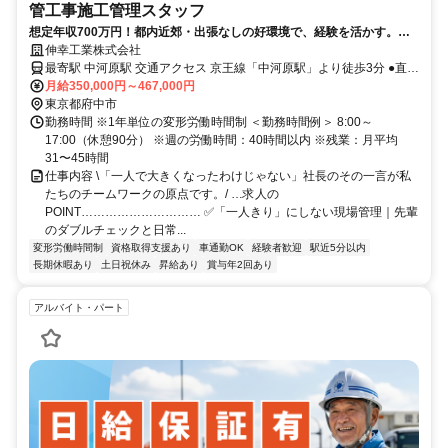
管工事施工管理スタッフ
想定年収700万円！都内近郊・出張なしの好環境で、経験を活かす。賞
与4.5ヶ月分の実績あり。
伸幸工業株式会社
最寄駅 中河原駅 交通アクセス 京王線「中河原駅」より徒歩3分 ●直行
月給350,000円～467,000円
直帰OK ●車通勤OK（社用車の使用可） ●駅近5分以内 ●出張なし
東京都府中市
勤務時間 ※1年単位の変形労働時間制 ＜勤務時間例＞ 8:00～
17:00（休憩90分） ※週の労働時間：40時間以内 ※残業：月平均
31〜45時間
仕事内容 \「一人で大きくなったわけじゃない」社長のその一言が私
たちのチームワークの原点です。/ …求人の
POINT………………………… ✅「一人きり」にしない現場管理｜先輩
のダブルチェックと日常...
変形労働時間制
資格取得支援あり
車通勤OK
経験者歓迎
駅近5分以内
長期休暇あり
土日祝休み
昇給あり
賞与年2回あり
アルバイト・パート