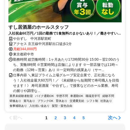
すし居酒屋のホールスタッフ
入社祝金60万円／1回の勤務で1食無料のまかないあり！／働きやすい環
境づくりに力を入れています◎
や台ずし 中河原駅前町
アクセス 京王線中河原駅出口徒歩1分
月給344,000円
東京都府中市
勤務時間 総労働時間：1ヶ月あたり172時間30分 15:00～翌2:00のう
ち、実働8時間 ※営業時間は店舗によります ※一部店舗では11時～
の勤務（12時～営業）あり ※一定時間の残業あり（サー...
仕事内容 ＼東証プライム上場グループ安定企業で、正社員になろ
う！入社祝金最大60万円！／ 《未経験から短期間で寿司職人を目指
せます！》 寿司居酒屋「や台ずし」で接客などのホール業務、寿司
の握りや調理な...
業界未経験者歓迎
バイク通勤OK
学歴不問
車通勤OK
職場見学可
経験不問
研修あり
賞与あり
ブランクOK
育休あり
交通費支給
シフト制
社割あり
食事補助あり
入社祝い金あり
髪型・髪色自由
前へ
次へ
1
2
3
4
5