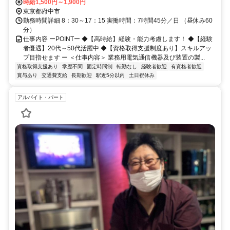
時給1,500円～1,900円
東京都府中市
勤務時間詳細 8：30～17：15 実働時間：7時間45分／日 （昼休み60
分）
仕事内容 ーPOINTー ◆【高時給】経験・能力考慮します！ ◆【経験
者優遇】20代～50代活躍中 ◆【資格取得支援制度あり】スキルアッ
プ目指せます ー ＜仕事内容＞ 業務用電気通信機器及び装置の製...
資格取得支援あり
学歴不問
固定時間制
転勤なし
経験者歓迎
有資格者歓迎
賞与あり
交通費支給
長期歓迎
駅近5分以内
土日祝休み
アルバイト・パート