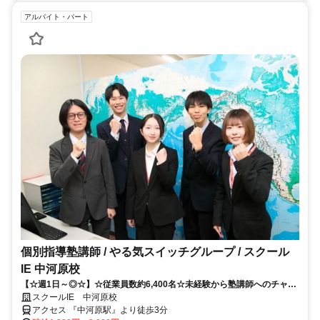
アルバイト・パート
個別指導塾講師 / やる気スイッチグループ / スクール
IE 中河原校
【☆週1日～◎☆】☆従業員数約6,400名☆未経験から塾講師へのチャレ
ンジ大歓迎！！
スクールIE 中河原校
アクセス 『中河原駅』より徒歩3分