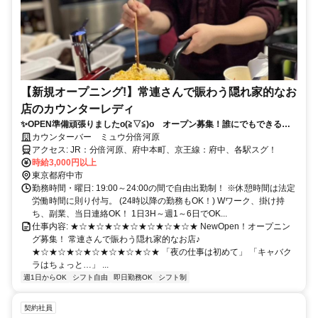
【新規オープニング!】常連さんで賑わう隠れ家的なお
店のカウンターレディ
✨OPEN準備頑張りましたo(≧▽≦)o オープン募集！誰にでもできる気
軽なマスターのお手伝い♪
カウンターバー ミュウ分倍河原
アクセス: JR：分倍河原、府中本町、京王線：府中、各駅スグ！
時給3,000円以上
東京都府中市
勤務時間・曜日: 19:00～24:00の間で自由出勤制！ ※休憩時間は法定
労働時間に則り付与。 (24時以降の勤務もOK！) Wワーク、掛け持
ち、副業、当日連絡OK！ 1日3H～週1～6日でOK...
仕事内容: ★☆★☆★☆★☆★☆★☆★☆★ NewOpen！オープニン
グ募集！ 常連さんで賑わう隠れ家的なお店♪
★☆★☆★☆★☆★☆★☆★☆★ 「夜の仕事は初めて」 「キャバク
ラはちょっと…」 ...
週1日からOK
シフト自由
即日勤務OK
シフト制
契約社員