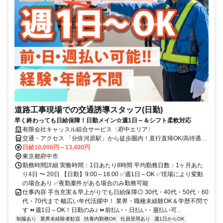
道路工事現場での交通誘導スタッフ(日勤)
早く終わっても日給保障！日勤メイン☆週1日～＆シフト柔軟対応
有限会社キャッスル綜合サービス〈府中エリア〉
交通・アクセス 「分倍河原駅」から徒歩圏内！直行直帰OK/高待遇で
働きやすい◎
日給10,000円～13,400円
東京都府中市
勤務時間詳細 実働時間：1日あたり8時間 平均勤務日数：1ヶ月あた
り4日 〜 20日 【日勤】9:00～18:00 ✅週1日～OK ✅現場により変動
の場合あり ✅夜勤案件がある場合のみ勤務可能
仕事内容 手当充実＆早上がりでも日給保障◎ 30代・40代・50代・60
代・70代まで 幅広い年代活躍中！ 業界・職種未経験OK＆学歴不問で
す ⏩週1日～OK！日勤のみ♪ ⏩前払い・日払い・週払い可...
制服あり
業界未経験者歓迎
扶養内勤務OK
社員登用あり
週1日からOK