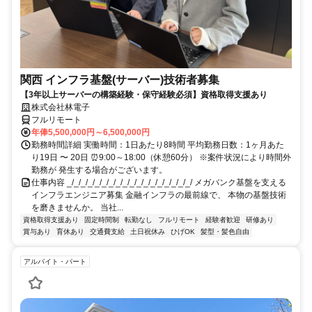
関西 インフラ基盤(サーバー)技術者募集
【3年以上サーバーの構築経験・保守経験必須】資格取得支援あり
株式会社林電子
フルリモート
年俸5,500,000円～6,500,000円
勤務時間詳細 実働時間：1日あたり8時間 平均勤務日数：1ヶ月あた
り19日 〜 20日 ⏰9:00～18:00（休憩60分） ※案件状況により時間外
勤務が 発生する場合がございます。
仕事内容 _/_/_/_/_/_/_/_/_/_/_/_/_/_/_/_/_/_/ メガバンク基盤を支える
インフラエンジニア募集 金融インフラの最前線で、 本物の基盤技術
を磨きませんか。 当社...
資格取得支援あり
固定時間制
転勤なし
フルリモート
経験者歓迎
研修あり
賞与あり
育休あり
交通費支給
土日祝休み
ひげOK
髪型・髪色自由
アルバイト・パート