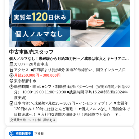
中古車販売スタッフ
個人ノルマなし！未経験から月給25万円～／成果は収入とキャリアにし
っかり反映♪
ガリバー20号府中店
アクセス: ■西府駅より徒歩8分 国道20号線沿い、国立インター入口交
差点より東へ600ｍ
月給250,000円～300,000円
東京都府中市
勤務時間・曜日: ■シフト制勤務 勤務パターン例（実働8時間／休憩60
分） 10:00~19:00 11:00~20:00 ■残業時間 平均15.24時間/月(2024年
度実績)
仕事内容: ＼未経験×月給25～30万円＋インセンティブ！／ ▼実質年
120日休み！20時にはほとんど退勤！ ▼個人ノルマなし！店舗全体で
目標達成へ！ ▼入社後2週間の研修あり！未経験でも安心！ ▼...
交通費支給
シフト制
昇給あり
正社員