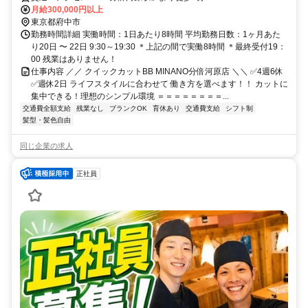
月給300,000円以上
東京都府中市
勤務時間詳細 実働時間：1日あたり8時間 平均勤務日数：1ヶ月あた
り20日 〜 22日 9:30～19:30 ＊上記の間で実働8時間 ＊最終受付19：
00 残業はありません！
仕事内容 ／／ クイックカットBB MINANO分倍河原店 ＼＼ ✅4週6休
✅週休2日 ライフスタイルに合わせて 働き方を選べます！！ カットに
集中できる！理想のシンプル環境 ＝＝＝＝＝＝＝＝...
交通費全額支給
残業なし
ブランクOK
育休あり
交通費支給
シフト制
髪型・髪色自由
同じ企業の求人
正社員