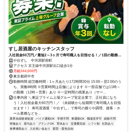
すし居酒屋のキッチンスタッフ
入社祝金60万円／最短2～3ヶ月で寿司職人を目指せる！／1回の勤務で1
食無料のまかないあり
や台ずし 中河原駅前町
アクセス 京王線中河原駅出口徒歩1分
月給344,000円
東京都府中市
勤務時間 総労働時間：1ヶ月あたり172時間30分 15:00～翌2:00のう
ち、実働8時間 ※営業時間は店舗によります ※一部店舗では11時～
の勤務（12時～営業）あり ※一定時間の残業あり（サー...
仕事内容 ＼東証プライム上場グループ安定企業で、正社員になろ
う！入社祝金最大60万円！／ 《未経験から短期間で寿司職人を目指
せます！》 寿司居酒屋「や台ずし」で寿司の握りや調理、接客・ホ
ール業務などを...
業界未経験者歓迎
バイク通勤OK
学歴不問
車通勤OK
職場見学可
経験不問
研修あり
賞与あり
ブランクOK
育休あり
交通費支給
シフト制
社割あり
食事補助あり
入社祝い金あり
髪型・髪色自由