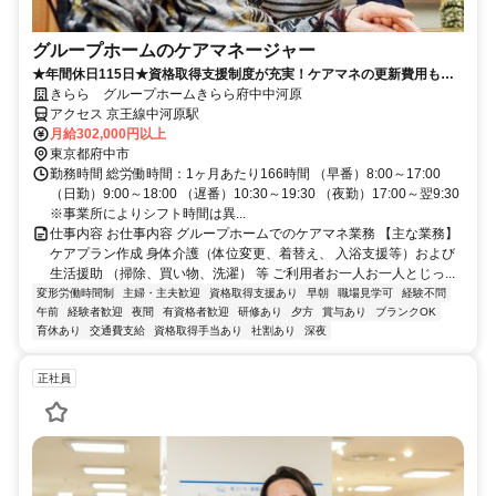
グループホームのケアマネージャー
★年間休日115日★資格取得支援制度が充実！ケアマネの更新費用も会
社負担！！
きらら グループホームきらら府中中河原
アクセス 京王線中河原駅
月給302,000円以上
東京都府中市
勤務時間 総労働時間：1ヶ月あたり166時間 （早番）8:00～17:00
（日勤）9:00～18:00 （遅番）10:30～19:30 （夜勤）17:00～翌9:30
※事業所によりシフト時間は異...
仕事内容 お仕事内容 グループホームでのケアマネ業務 【主な業務】
ケアプラン作成 身体介護（体位変更、着替え、 入浴支援等）および
生活援助 （掃除、買い物、洗濯） 等 ご利用者お一人お一人とじっ...
変形労働時間制
主婦・主夫歓迎
資格取得支援あり
早朝
職場見学可
経験不問
午前
経験者歓迎
夜間
有資格者歓迎
研修あり
夕方
賞与あり
ブランクOK
育休あり
交通費支給
資格取得手当あり
社割あり
深夜
正社員