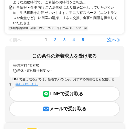
ような勤務時間で、 ご希望のお時間をご相談...
仕事情報 ● 仕事内容 ご入居者様により快適に生活していただくた
め、生活援助をお任 せいたします。主に共有スペース（エントラン
スや食堂など）や 居室の清掃、リネン交換、食事の配膳を担当して
いただきま...
扶養内勤務OK
副業・WワークOK
平日のみOK
シフト制
前へ
次へ
1
2
3
4
5
この条件の新着求人を受け取る
東京都 / 西府駅
産休・育休取得制度あり
「LINEで受け取る」では、新着求人のほか、おすすめ情報なども配信しま
す。
詳しくはこちら
LINEで受け取る
メールで受け取る