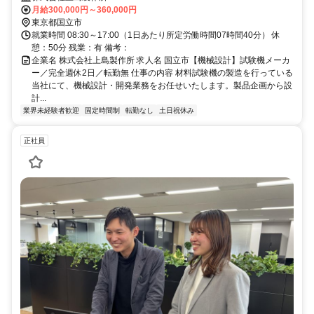
モノづくりに深く関わることが可能です。
月給300,000円～360,000円
東京都国立市
就業時間 08:30～17:00（1日あたり所定労働時間07時間40分） 休
憩：50分 残業：有 備考：
企業名 株式会社上島製作所 求人名 国立市【機械設計】試験機メーカ
ー／完全週休2日／転勤無 仕事の内容 材料試験機の製造を行っている
当社にて、機械設計・開発業務をお任せいたします。製品企画から設
計...
業界未経験者歓迎
固定時間制
転勤なし
土日祝休み
正社員