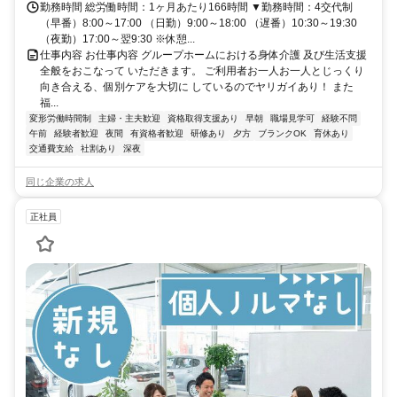
勤務時間 総労働時間：1ヶ月あたり166時間 ▼勤務時間：4交代制
（早番）8:00～17:00 （日勤）9:00～18:00 （遅番）10:30～19:30
（夜勤）17:00～翌9:30 ※休憩...
仕事内容 お仕事内容 グループホームにおける身体介護 及び生活支援
全般をおこなって いただきます。 ご利用者お一人お一人とじっくり
向き合える、個別ケアを大切に しているのでヤリガイあり！ また
福...
変形労働時間制
主婦・主夫歓迎
資格取得支援あり
早朝
職場見学可
経験不問
午前
経験者歓迎
夜間
有資格者歓迎
研修あり
夕方
ブランクOK
育休あり
交通費支給
社割あり
深夜
同じ企業の求人
正社員