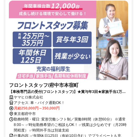
フロントスタッフ/府中市本宿町
【車検専門店の受付(フロントスタッフ)】★賞与年3回★家族手当1万円
～+家賃手当5千円～/長期休暇制度あり※フロント未経験者もOK
ヤマヒロ株式会社
アクセス: 車・バイク通勤OK！
月給250,000円～350,000円
東京都府中市
勤務時間・曜日: 変形労働シフト制／実働8時間（休憩60分） ※通常
8:00～ ✅時短勤務希望のご相談もOK！ ✅残業は少なめです（月20時
間程度） ✅時間外手当は別途支給
仕事内容: ✅年間休日125日（有給10日含む）でプライベートも充