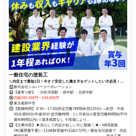
一般住宅の塗装工
＼内定まで最短1日！今すぐ安定した働き方をゲットしたい方必見！／✅
年収600万円以上実現可能✅賞与年3回✅基本残業なし✅直行直帰OK
株式会社シルバーコーポレーション
【最寄り駅】 ・分倍河原駅 ・府中駅 ・北府中駅
月給390,400円～540,000円
東京都府中市
【勤務時間】 8:30～17:30(所定労働7時間/休憩120分) →休憩：午前
30分/昼60分/午後30分 総労働時間：1ヶ月単位の変形労働時間制(平均
週40時間以内) ☆基本残業なし ※現場により...
【仕事内容】 ▶安心して内定が欲しい方に朗報！◀ ✅WEB面接
OK(履歴書不要) ✅1日体験実施中(日給1万円) ✅最短当日面接で、内定