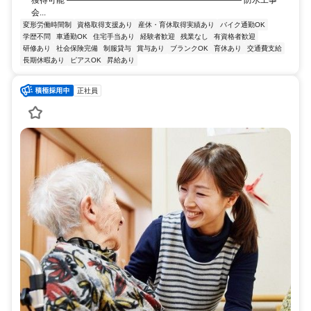
獲得可能 ――――――――――――――――――――― 防水工事
会...
変形労働時間制
資格取得支援あり
産休・育休取得実績あり
バイク通勤OK
学歴不問
車通勤OK
住宅手当あり
経験者歓迎
残業なし
有資格者歓迎
研修あり
社会保険完備
制服貸与
賞与あり
ブランクOK
育休あり
交通費支給
長期休暇あり
ピアスOK
昇給あり
正社員