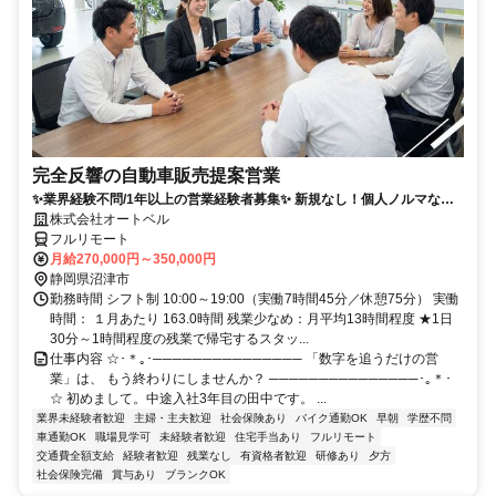
完全反響の自動車販売提案営業
✨業界経験不問/1年以上の営業経験者募集✨ 新規なし！個人ノルマな
し！残業も少なめでプライベートとの両立◎
株式会社オートベル
フルリモート
月給270,000円～350,000円
静岡県沼津市
勤務時間 シフト制 10:00～19:00（実働7時間45分／休憩75分） 実働
時間： １月あたり 163.0時間 残業少なめ：月平均13時間程度 ★1日
30分～1時間程度の残業で帰宅するスタッ...
仕事内容 ☆･＊｡･─────────────── 「数字を追うだけの営
業」は、 もう終わりにしませんか？ ───────────────･｡＊･
☆ 初めまして。中途入社3年目の田中です。 ...
業界未経験者歓迎
主婦・主夫歓迎
社会保険あり
バイク通勤OK
早朝
学歴不問
車通勤OK
職場見学可
未経験者歓迎
住宅手当あり
フルリモート
交通費全額支給
経験者歓迎
残業なし
有資格者歓迎
研修あり
夕方
社会保険完備
賞与あり
ブランクOK