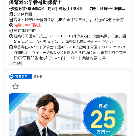
保育園の早番補助保育士
<資格必須>車通勤OK！期末手当あり！週4日～｜7時～15時半の時間固
定｜正社員登用・退職金制度あり
分倍保育園
沿線・最寄駅 分倍河原駅（JR在来線/京王線）より徒歩13分 分倍河原
駅（JR在来線）より徒歩14分 北府中駅（JR在来線）より徒歩14分
時給1,300円以上
東京都府中市
就業時間 週4日以上、7:00～15:30（休憩45分） 勤務時間、日数、開
始日などは、応相談 まずは、お気軽にお問い合わせください
早番専任のパート保育士｜週4日～OKの認可保育園｜7:00～15:30の
時間固定｜マイカー通勤OK 保育園の早番補助保育士 東京都府中市美
好町2丁目32番地の7 アルバイト・パート 業務内容 ＼ 早...
シフト制
正社員