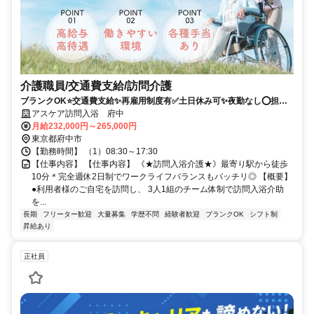
介護職員/交通費支給/訪問介護
ブランクOK⭐️交通費支給✨再雇用制度有✅️土日休み可✨夜勤なし⭕️担当
者オススメ✨研修支援有❗️経験者優遇⭐️週休2日✊️駅チカ
アスケア訪問入浴 府中
月給232,000円～265,000円
東京都府中市
【勤務時間】 （1）08:30～17:30
【仕事内容】 【仕事内容】 《★訪問入浴介護★》最寄り駅から徒歩
10分＊完全週休2日制でワークライフバランスもバッチリ◎ 【概要】
●利用者様のご自宅を訪問し、 3人1組のチーム体制で訪問入浴介助
を...
長期
フリーター歓迎
大量募集
学歴不問
経験者歓迎
ブランクOK
シフト制
昇給あり
正社員