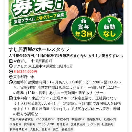
すし居酒屋のホールスタッフ
入社祝金60万円／1回の勤務で1食無料のまかないあり！／働きやすい環
境づくりに力を入れています◎
や台ずし 中河原駅前町
アクセス 京王線中河原駅出口徒歩1分
月給344,000円
東京都府中市
勤務時間 総労働時間：1ヶ月あたり172時間30分 15:00～翌2:00のう
ち、実働8時間 ※営業時間は店舗によります ※一部店舗では11時～
の勤務（12時～営業）あり ※一定時間の残業あり（サー...
仕事内容 ＼東証プライム上場グループ安定企業で、正社員になろ
う！入社祝金最大60万円！／ 《未経験から短期間で寿司職人を目指
せます！》 寿司居酒屋「や台ずし」で接客などのホール業務、寿司
の握りや調理な...
業界未経験者歓迎
バイク通勤OK
学歴不問
車通勤OK
職場見学可
経験不問
研修あり
賞与あり
ブランクOK
育休あり
交通費支給
シフト制
社割あり
食事補助あり
入社祝い金あり
髪型・髪色自由