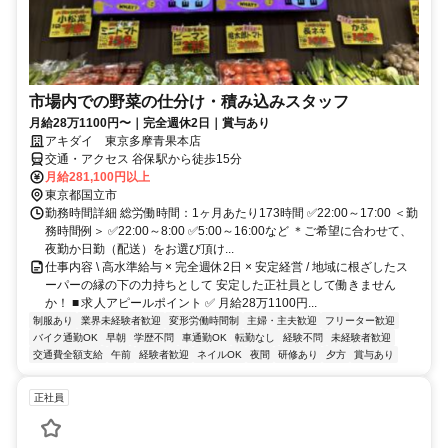
市場内での野菜の仕分け・積み込みスタッフ
月給28万1100円〜｜完全週休2日｜賞与あり
アキダイ 東京多摩青果本店
交通・アクセス 谷保駅から徒歩15分
月給281,100円以上
東京都国立市
勤務時間詳細 総労働時間：1ヶ月あたり173時間 ✅22:00～17:00 ＜勤
務時間例＞ ✅22:00～8:00 ✅5:00～16:00など ＊ご希望に合わせて、
夜勤か日勤（配送）をお選び頂け...
仕事内容 \ 高水準給与 × 完全週休2日 × 安定経営 / 地域に根ざしたス
ーパーの縁の下の力持ちとして 安定した正社員として働きません
か！ ■ 求人アピールポイント ✅ 月給28万1100円...
制服あり
業界未経験者歓迎
変形労働時間制
主婦・主夫歓迎
フリーター歓迎
バイク通勤OK
早朝
学歴不問
車通勤OK
転勤なし
経験不問
未経験者歓迎
交通費全額支給
午前
経験者歓迎
ネイルOK
夜間
研修あり
夕方
賞与あり
正社員