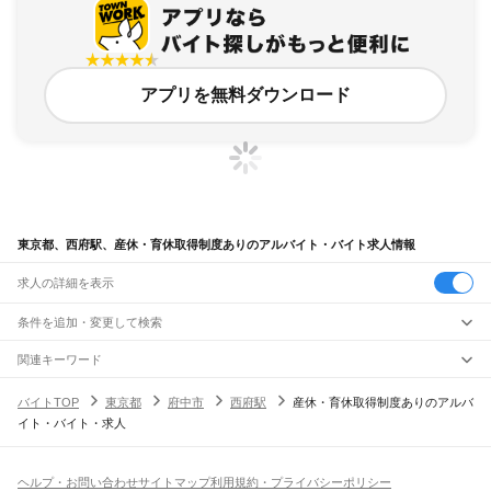
アプリを無料ダウンロード
東京都、西府駅、産休・育休取得制度ありのアルバイト・バイト求人情報
求人の詳細を表示
条件を追加・変更して検索
市区町村を追加・変更
関連キーワード
完全在宅ワーク 全国
シール貼り 在宅
現在地周辺
ガチャガチャ
犬カフェ
東京都
駅を追加・変更
バイトTOP
東京都
府中市
西府駅
産休・育休取得制度ありのアルバ
東京都
すべて
イト・バイト・求人
東京23区
すべて
職種を追加・変更
JR東海道本線(東京～熱海)
千代田区
中央区
港区
新宿区
文京区
台東区
墨田区
江東区
品川区
目黒区
大田区
東京駅
新橋駅
品川駅
飲食・フードサービス
世田谷区
渋谷区
中野区
杉並区
豊島区
北区
荒川区
板橋区
練馬区
足立区
葛飾区
特徴を追加・変更
飲食・フードサービス
江戸川区
すべて
ヘルプ・お問い合わせ
サイトマップ
利用規約・プライバシーポリシー
JR山手線