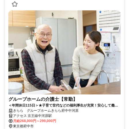
グループホームの介護士【常勤】
＜年間休日115日＞★子育て世代などの福利厚生が充実！安心して働け
る環境と、資格取得などのサポート制度が充実しています！★スキルア
きらら グループホームきらら府中中河原
ップも応援中！
アクセス 京王線中河原駅
月給268,000円～299,000円
東京都府中市