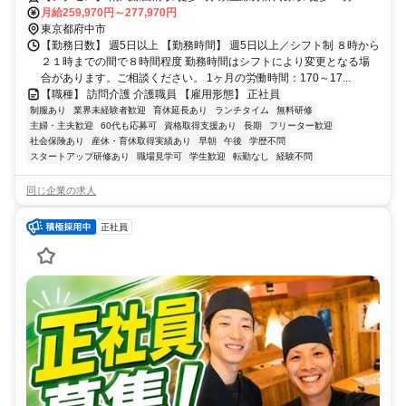
所 東京都 府中市 本宿町1-24-4(GHのみ1-24-6) ■アクセス 南武線西府
月給259,970円～277,970円
駅 徒歩8分 京王線分倍河原駅 徒歩10分
東京都府中市
【勤務日数】 週5日以上 【勤務時間】 週5日以上／シフト制 ８時から
２１時までの間で８時間程度 勤務時間はシフトにより変更となる場
合があります。ご相談ください。 1ヶ月の労働時間：170～17...
【職種】 訪問介護 介護職員 【雇用形態】 正社員
制服あり
業界未経験者歓迎
育休延長あり
ランチタイム
無料研修
主婦・主夫歓迎
60代も応募可
資格取得支援あり
長期
フリーター歓迎
社会保険あり
産休・育休取得実績あり
早朝
午後
学歴不問
スタートアップ研修あり
職場見学可
学生歓迎
転勤なし
経験不問
同じ企業の求人
正社員