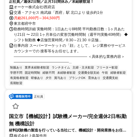
正社員／週休2日制／正月3日間休み／未経験歓迎！
オーケー株式会社/西府店
交通・アクセス 南武線「西府」駅 北口より 徒歩約1分
月給261,000円～304,500円
東京都府中市
勤務時間詳細 実働時間：1日あたり8時間 平均勤務日数：1ヶ月あた
り21日 〜 22日 1ヶ月単位の変形労働時間制（週平均実働40時間） ◆
シフト制勤務 ◆店舗営業時間／8:30～21:30 ※店舗...
仕事内容 スーパーマーケットの「顔」として、 レジ業務やサービス
カウンターでの 接客等をお任せします。
―――――――――――――――――――― ＜具体的な業務内容＞
―――――――――――――――...
制服あり
業界未経験者歓迎
ランチタイム
主婦・主夫歓迎
フリーター歓迎
学歴不問
固定時間制
経験不問
未経験者歓迎
交通費全額支給
午前
経験者歓迎
有資格者歓迎
研修あり
夕方
賞与あり
ブランクOK
育休あり
交通費支給
長期歓迎
正社員
国立市【機械設計】試験機メーカー/完全週休2日/転勤
無 機構設計
材料試験機の製造を行っている当社にて、機械設計・開発業務をお任せ
いたします。製品企画から設計、動作検証まで一貫して携われるため、
株式会社上島製作所