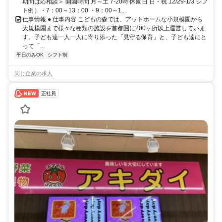
期間は応相談＞ 開園時間 月～土 7-20時 休園日 日・祝 12/29-1/3 シフ
ト例）・7：00～13：00 ・9：00～1...
仕事情報 ● 仕事内容 こどもの森では、アットホームな小規模園から
大規模園まで様々な種類の施設を首都圏に200ヶ所以上運営していま
す。子ども達一人一人に寄り添った「見守る保育」と、子ども達にと
って「...
平日のみOK
シフト制
同じ企業の求人
正社員