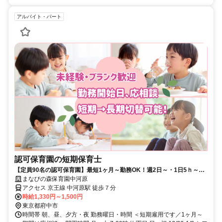
アルバイト・パート
認可保育園の短期保育士
【定員90名の認可保育園】最短1ヶ月～勤務OK！週2日～・1日5ｈ～応
相談★事前見学も大歓迎
まなびの森保育園中河原
アクセス 京王線 中河原駅 徒歩７分
時給1,330円～1,500円
東京都府中市
時間帯 朝、昼、夕方・夜 勤務曜日・時間 ＜短期雇用です／1ヶ月～