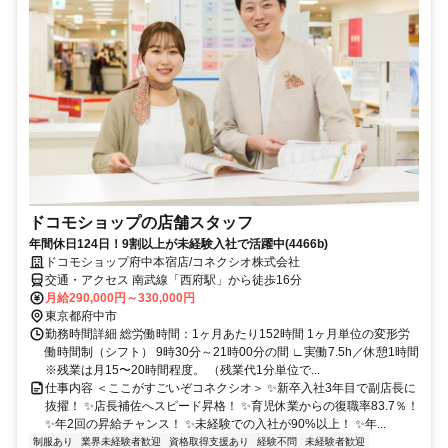
ドコモショップの店舗スタッフ
年間休日124日！9割以上が未経験入社で活躍中(4466b)
ドコモショップ府中本宿店/コネクシオ株式会社
交通・アクセス 南武線「西府駅」から徒歩16分
月給290,000円～330,000円
東京都府中市
勤務時間詳細 総労働時間：1ヶ月あたり152時間 1ヶ月単位の変形労
働時間制（シフト） 9時30分～21時00分の間 ∟実働7.5h／休憩1時間
※残業は月15〜20時間程度。 （残業代1分単位で...
仕事内容 ＜ここがすごいぞコネクシオ＞ ✨新卒入社3年目で副店長に
抜擢！ ✨店長補佐へスピード昇格！ ✨育児休業からの復職率83.7％！
✨年2回の昇給チャンス！ ✨未経験での入社が90%以上！ ✨年...
制服あり
業界未経験者歓迎
資格取得支援あり
経験不問
未経験者歓迎