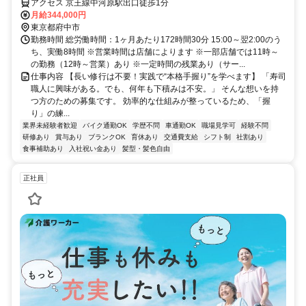
アクセス 京王線中河原駅出口徒歩1分
月給344,000円
東京都府中市
勤務時間 総労働時間：1ヶ月あたり172時間30分 15:00～翌2:00のう
ち、実働8時間 ※営業時間は店舗によります ※一部店舗では11時～
の勤務（12時～営業）あり ※一定時間の残業あり（サー...
仕事内容 【長い修行は不要！実践で“本格手握り”を学べます】 「寿司
職人に興味がある。でも、何年も下積みは不安。」 そんな想いを持
つ方のための募集です。 効率的な仕組みが整っているため、「握
り」の練...
業界未経験者歓迎
バイク通勤OK
学歴不問
車通勤OK
職場見学可
経験不問
研修あり
賞与あり
ブランクOK
育休あり
交通費支給
シフト制
社割あり
食事補助あり
入社祝い金あり
髪型・髪色自由
正社員