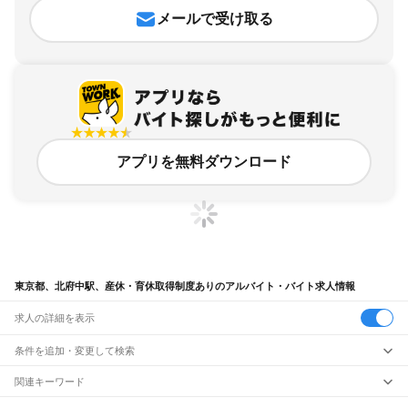
メールで受け取る
アプリを無料ダウンロード
東京都、北府中駅、産休・育休取得制度ありのアルバイト・バイト求人情報
求人の詳細を表示
条件を追加・変更して検索
市区町村を追加・変更
関連キーワード
完全在宅ワーク 全国
シール貼り 在宅
現在地周辺
ガチャガチャ
犬カフェ
東京都