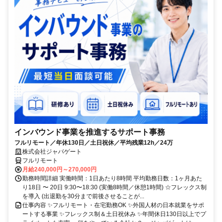
インバウンド事業を推進するサポート事務
フルリモート／年休130日／土日祝休／平均残業12h／24万
株式会社ジャパゲート
フルリモート
月給240,000円～270,000円
勤務時間詳細 実働時間：1日あたり8時間 平均勤務日数：1ヶ月あた
り18日 〜 20日 9:30〜18:30 (実働8時間／休憩1時間) ☆フレックス制
を導入 (出退勤を30分まで前後させることが...
仕事内容 ✨フルリモート・在宅勤務OK ✨外国人材の日本就業をサポ
ートする事業 ✨フレックス制＆土日祝休み ✨年間休日130日以上でプ