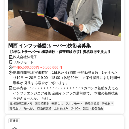
関西 インフラ基盤(サーバー)技術者募集
【3年以上サーバーの構築経験・保守経験必須】資格取得支援あり
株式会社林電子
フルリモート
年俸5,500,000円～6,500,000円
勤務時間詳細 実働時間：1日あたり8時間 平均勤務日数：1ヶ月あた
り19日 〜 20日 ⏰9:00～18:00（休憩60分） ※案件状況により時間外
勤務が 発生する場合がございます。
仕事内容 _/_/_/_/_/_/_/_/_/_/_/_/_/_/_/_/_/_/ メガバンク基盤を支える
インフラエンジニア募集 金融インフラの最前線で、 本物の基盤技術
を磨きませんか。 当社...
資格取得支援あり
固定時間制
転勤なし
フルリモート
経験者歓迎
研修あり
賞与あり
育休あり
交通費支給
土日祝休み
ひげOK
髪型・髪色自由
正社員