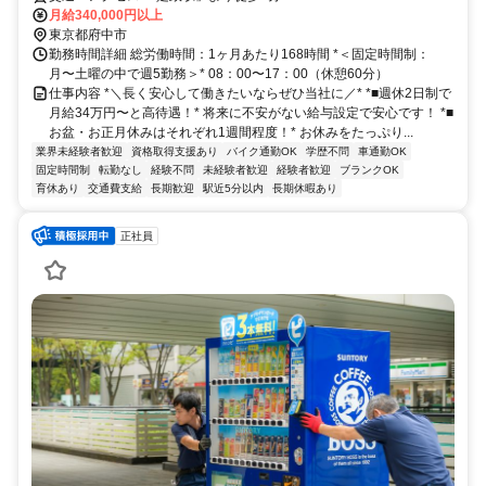
月給340,000円以上
東京都府中市
勤務時間詳細 総労働時間：1ヶ月あたり168時間 *＜固定時間制：
月〜土曜の中で週5勤務＞* 08：00〜17：00（休憩60分）
仕事内容 *＼長く安心して働きたいならぜひ当社に／* *■週休2日制で
月給34万円〜と高待遇！* 将来に不安がない給与設定で安心です！ *■
お盆・お正月休みはそれぞれ1週間程度！* お休みをたっぷり...
業界未経験者歓迎
資格取得支援あり
バイク通勤OK
学歴不問
車通勤OK
固定時間制
転勤なし
経験不問
未経験者歓迎
経験者歓迎
ブランクOK
育休あり
交通費支給
長期歓迎
駅近5分以内
長期休暇あり
正社員