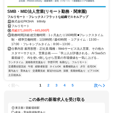
SMB・MID法人営業(リモート勤務・関東圏)
フルリモート・フレックス / フラットな組織でスキルアップ
株式会社PKSHA Infinity
フルリモート
月給371,000円～445,000円
勤務時間詳細 総労働時間：1ヶ月あたり160時間 ■フレックスタイム
制 ・標準労働時間：1日8時間 / 週40時間 ・コアタイム：13:00～
17:00 ・フレキシブルタイム：8:00～13:00 ...
仕事内容 雇用形態：正社員 職種：Webサービス法人営業、その他カ
スタマーサクセス、営業企画 ――「学ぶ人が評価される」 AI SaaSの
最前線で、 AIを使い倒しながら営業の市場価値を一気に上げる...
ランチタイム
資格取得支援あり
学歴不問
転勤なし
フルリモート
交通費全額支給
午前
経験者歓迎
ネイルOK
食費補助あり
夕方
在宅OK
賞与あり
育休あり
交通費支給
駅近5分以内
深夜
長期休暇あり
ピアスOK
土日祝休み
前へ
次へ
1
2
3
4
5
この条件の新着求人を受け取る
東京都 / 競艇場前駅
産休・育休取得制度あり