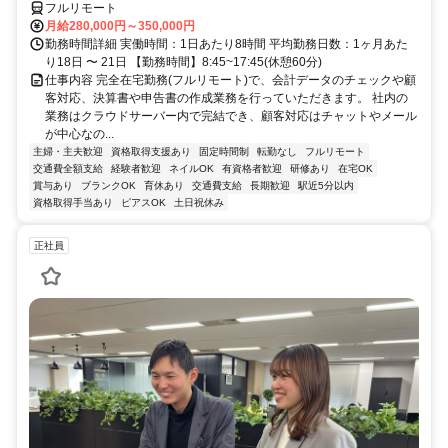
フルリモート
月給280,000円～350,000円
勤務時間詳細 実働時間：1日あたり8時間 平均勤務日数：1ヶ月あた
り18日 〜 21日 【勤務時間】8:45~17:45(休憩60分)
仕事内容 完全在宅勤務(フルリモート)で、会計データのチェックや顧
客対応、決算書や申告書の作成業務を行っていただきます。 社内の
業務はクラウドサーバー内で完結でき、顧客対応はチャットやメール
が中心なの...
主婦・主夫歓迎
資格取得支援あり
固定時間制
転勤なし
フルリモート
交通費全額支給
経験者歓迎
ネイルOK
有資格者歓迎
研修あり
在宅OK
賞与あり
ブランクOK
育休あり
交通費支給
長期歓迎
駅近5分以内
資格取得手当あり
ピアスOK
土日祝休み
正社員