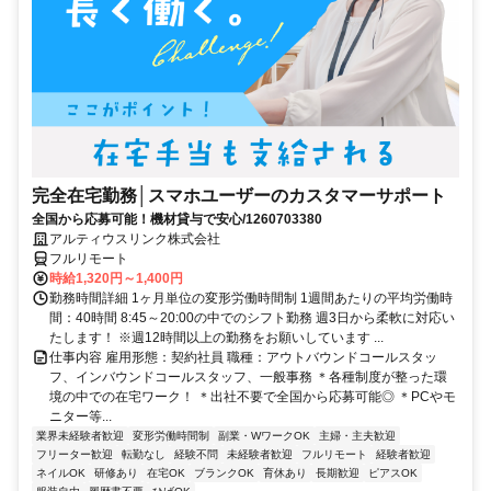
完全在宅勤務│スマホユーザーのカスタマーサポート
全国から応募可能！機材貸与で安心/1260703380
アルティウスリンク株式会社
フルリモート
時給1,320円～1,400円
勤務時間詳細 1ヶ月単位の変形労働時間制 1週間あたりの平均労働時
間：40時間 8:45～20:00の中でのシフト勤務 週3日から柔軟に対応い
たします！ ※週12時間以上の勤務をお願いしています ...
仕事内容 雇用形態：契約社員 職種：アウトバウンドコールスタッ
フ、インバウンドコールスタッフ、一般事務 ＊各種制度が整った環
境の中での在宅ワーク！ ＊出社不要で全国から応募可能◎ ＊PCやモ
ニター等...
業界未経験者歓迎
変形労働時間制
副業・WワークOK
主婦・主夫歓迎
フリーター歓迎
転勤なし
経験不問
未経験者歓迎
フルリモート
経験者歓迎
ネイルOK
研修あり
在宅OK
ブランクOK
育休あり
長期歓迎
ピアスOK