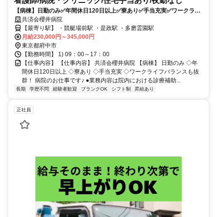
看護師/病院・クリニック/住宅手当あり/夜勤なし
【病棟】日勤のみ✅年間休日120日以上✅寮あり✅手当充実✅ワークライ
フバランスも抜群❗️病院のお仕事です✨
共済会櫻井病院
【最寄り駅】 ・競艇場前駅 ・是政駅 ・多磨霊園駅
月給230,000円～345,000円
東京都府中市
【勤務時間】 1) 09：00～17：00
【仕事内容】 【仕事内容】 共済会櫻井病院 【病棟】 日勤のみ ◇年
間休日120日以上 ◇寮あり ◇手当充実 ◇ワークライフバランスも抜
群！ 病院のお仕事です♪ ●業務内容は院内における診療補助...
長期
学歴不問
経験者歓迎
ブランクOK
シフト制
昇給あり
正社員