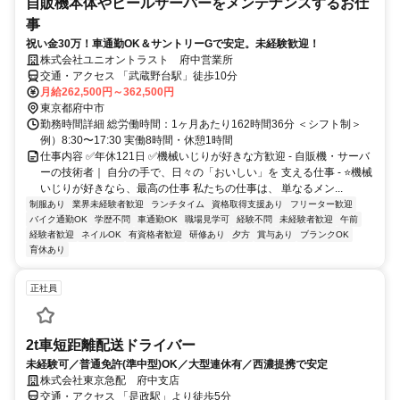
自販機本体やビールサーバーをメンテナンスするお仕
事
祝い金30万！車通勤OK＆サントリーGで安定。未経験歓迎！
株式会社ユニオントラスト 府中営業所
交通・アクセス 「武蔵野台駅」徒歩10分
月給262,500円～362,500円
東京都府中市
勤務時間詳細 総労働時間：1ヶ月あたり162時間36分 ＜シフト制＞
例）8:30〜17:30 実働8時間・休憩1時間
仕事内容 ✅年休121日 ✅機械いじりが好きな方歓迎 - 自販機・サーバ
ーの技術者｜ 自分の手で、日々の「おいしい」を 支える仕事 - ⭐機械
いじりが好きなら、最高の仕事 私たちの仕事は、 単なるメン...
制服あり
業界未経験者歓迎
ランチタイム
資格取得支援あり
フリーター歓迎
バイク通勤OK
学歴不問
車通勤OK
職場見学可
経験不問
未経験者歓迎
午前
経験者歓迎
ネイルOK
有資格者歓迎
研修あり
夕方
賞与あり
ブランクOK
育休あり
正社員
2t車短距離配送ドライバー
未経験可／普通免許(準中型)OK／大型連休有／西濃提携で安定
株式会社東京急配 府中支店
交通・アクセス 「是政駅」より徒歩5分