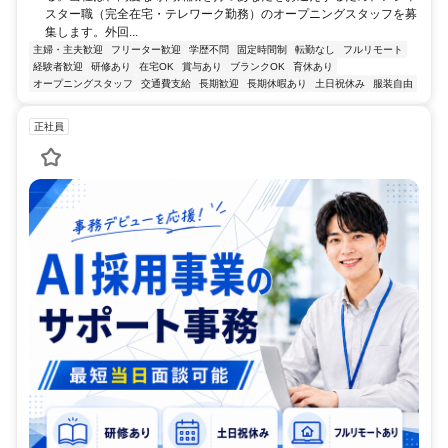
スター職（完全在宅・テレワーク勤務）のオープニングスタッフを募
集します。外回...
主婦・主夫歓迎
フリーター歓迎
学歴不問
固定時間制
転勤なし
フルリモート
経験者歓迎
研修あり
在宅OK
賞与あり
ブランクOK
育休あり
オープニングスタッフ
交通費支給
長期歓迎
長期休暇あり
土日祝休み
服装自由
正社員