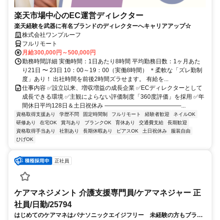
楽天市場中心のEC運営ディレクター
楽天経験を武器に有名ブランドのディレクターへキャリアアップ☆
株式会社ワンプルーフ
フルリモート
月給300,000円～500,000円
勤務時間詳細 実働時間：1日あたり8時間 平均勤務日数：1ヶ月あた
り21日 〜 23日 10：00～19：00（実働8時間） ＊柔軟な「ズレ勤制
度」あり！ 出社時間を前後2時間ズラせます。 有給を...
仕事内容 ✅設立以来、増収増益の成長企業 ✅ECディレクターとして
成長できる環境 ✅主観によらない評価制度「360度評価」を採用 ✅年
間休日平均128日＆土日祝休み ―――――――――――――...
資格取得支援あり
学歴不問
固定時間制
フルリモート
経験者歓迎
ネイルOK
研修あり
在宅OK
賞与あり
ブランクOK
育休あり
交通費支給
長期歓迎
資格取得手当あり
社割あり
長期休暇あり
ピアスOK
土日祝休み
服装自由
ひげOK
正社員
ケアマネジメント 介護支援専門員/ケアマネジャー 正
社員/日勤/25794
はじめてのケアマネはパナソニックエイジフリー 未経験の方もブラン