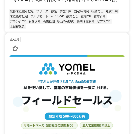
ライベートも充実 ＜何をやっている会社か？＞ ジャパゲートは、
「...
業界未経験者歓迎
フリーター歓迎
学歴不問
固定時間制
転勤なし
経験不問
未経験者歓迎
フルリモート
ネイルOK
残業なし
在宅OK
賞与あり
ブランクOK
育休あり
長期歓迎
駅近5分以内
長期休暇あり
ピアスOK
土日祝休み
正社員