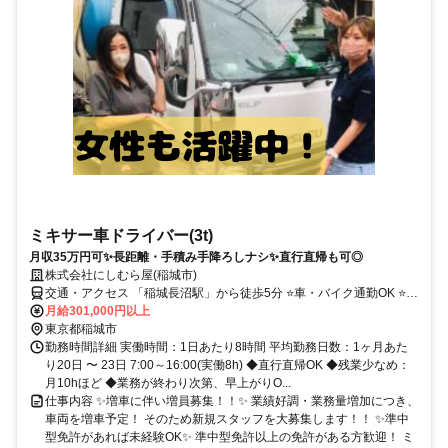
ミキサー車ドライバー(3t)
月収35万円可✨長距離・手積み手降ろしナシ✨直行直帰も可◎
株式会社にしむら屋(稲城市)
交通・アクセス 「稲城長沼駅」から徒歩5分 ⭐車・バイク通勤OK ⭐直
行直帰可
月給301,000円以上
東京都稲城市
勤務時間詳細 実働時間：1日あたり8時間 平均勤務日数：1ヶ月あた
り20日 〜 23日 7:00～16:00(実働8h) ◆直行直帰OK ◆残業少なめ：
月10hほど ◆業務が終わり次第、早上がりO...
仕事内容 ✨増車に伴い増員募集！！✨ 業績好調・業務量増加につき、
車両を増車予定！ そのため新規スタッフを大募集します！！ ✨準中
型免許があれば未経験OK✨ 準中型免許以上の免許がある方歓迎！ ミ