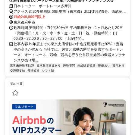
☆正社員募集☆ボートレース多摩川の機器保守・メンテナンス☆
日本トーター ボートレース多摩川
アクセス 西武多摩川線 競艇場前（東京都）北口徒歩約9分、西武多摩
川線 是政徒歩約11分、京王線 多磨霊園南口徒歩約17分
月給240,000円以上
東京都府中市
勤務時間 実働時間：7時間30分/日 平均勤務日数：1ヶ月あたり20日
・勤務曜日：月・火・水・木・金・土・日・祝 ・勤務時間： [1]
06:30～22:00 6：30～22：00 （上記時間...
仕事内容 昨年度までの東京支店管轄の中途採用定着率は92%！定着
率の高さが強み☆ 当社では、興奮と感動の瞬間を提供するボートレ
ース、オートレース、競輪、競馬を行う公営競技施設の機器メンテナ
ンスや売り場...
業界未経験者歓迎
資格取得支援あり
経験不問
未経験者歓迎
研修あり
賞与あり
交通費支給
長期歓迎
シフト制
契約社員