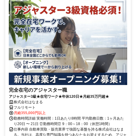
完全在宅のアジャスター職
アジャスター3級★在宅ワーク★年休120日★月給35万円超★
株式会社はなまる
フルリモート
月給355,000円以上
勤務時間詳細 実働時間：1日あたり8時間 平均勤務日数：1ヶ月あた
り20日 〜 21日 ⏰勤務時間⏰ 9：00～18：00（休憩1時間）
仕事内容 自動車買取・販売業界で強固な基盤を誇る株式会社はなま
る。当社は、高度な専門知識を持つあなたをお迎えするため、アジャ