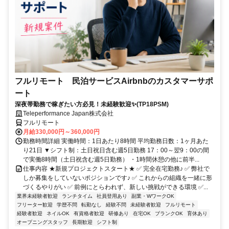
フルリモート 民泊サービスAirbnbのカスタマーサポ
ート
深夜帯勤務で稼ぎたい方必見！未経験歓迎✨(TP18PSM)
Teleperformance Japan株式会社
フルリモート
月給330,000円～360,000円
勤務時間詳細 実働時間：1日あたり8時間 平均勤務日数：1ヶ月あた
り21日 ▼シフト制：土日祝日含む週5日勤務 17：00～翌9：00の間
で実働8時間（土日祝含む週5日勤務） ・1時間休憩の他に前半...
仕事内容 ★新規プロジェクトスタート★ ✅ 完全在宅勤務♪ ✅ 弊社で
しか募集をしていないポジションです♪ ✅ これからの組織を一緒に形
づくるやりがい ✅ 前例にとらわれず、新しい挑戦ができる環境 ✅...
業界未経験者歓迎
ランチタイム
社員登用あり
副業・WワークOK
フリーター歓迎
学歴不問
転勤なし
経験不問
未経験者歓迎
フルリモート
経験者歓迎
ネイルOK
有資格者歓迎
研修あり
在宅OK
ブランクOK
育休あり
オープニングスタッフ
長期歓迎
シフト制