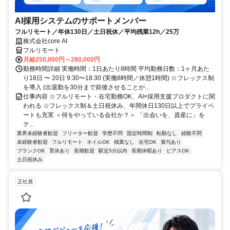
AI採用システムのサポートメンバー
フルリモート／年休130日／土日祝休／平均残業12h／25万
株式会社core AI
フルリモート
月給250,000円～280,000円
勤務時間詳細 実働時間：1日あたり8時間 平均勤務日数：1ヶ月あた
り18日 〜 20日 9:30〜18:30 (実働8時間／休憩1時間) ☆フレックス制
を導入 (出退勤を30分まで前後させることが...
仕事内容 ☆フルリモート・在宅勤務OK、AI×採用支援プロダクトに関
われる ☆フレックス制＆土日祝休み、年間休日130日以上でプライベ
ートも充実 ＜何をやっている会社か？＞ 「出会いを、資産に」を
テ...
業界未経験者歓迎
フリーター歓迎
学歴不問
固定時間制
転勤なし
経験不問
未経験者歓迎
フルリモート
ネイルOK
残業なし
在宅OK
賞与あり
ブランクOK
育休あり
長期歓迎
駅近5分以内
長期休暇あり
ピアスOK
土日祝休み
正社員