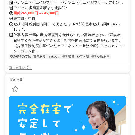
クのある方も歓迎します！チーム全員で丁寧にサポート・フォローしま
パナソニックエイジフリー パナソニック エイジフリーケアセンタ
すので安心してご挑戦ください
ー府中・ケアマネジメント
アクセス 多磨霊園駅より徒歩8分
月給265,000円～295,000円
東京都府中市
勤務時間 総労働時間：1ヶ月あたり167時間 基本勤務時間8：45～
17：45
仕事内容 仕事内容 介護認定を受けられたご高齢者とそのご家族が、
希望する在宅生活ができるよう相談援助業務にて支援を行います。
【介護保険制度に基づいたケアマネジャー業務全般】アセスメント・
ケアプラン作...
交通費全額支給
賞与あり
育休あり
長期歓迎
シフト制
長期休暇あり
同じ企業の求人
契約社員