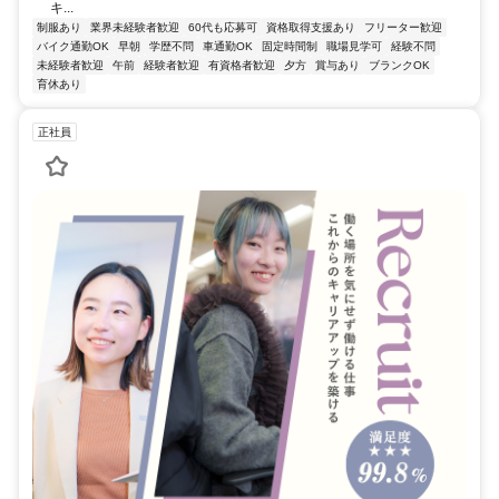
キ...
制服あり
業界未経験者歓迎
60代も応募可
資格取得支援あり
フリーター歓迎
バイク通勤OK
早朝
学歴不問
車通勤OK
固定時間制
職場見学可
経験不問
未経験者歓迎
午前
経験者歓迎
有資格者歓迎
夕方
賞与あり
ブランクOK
育休あり
正社員