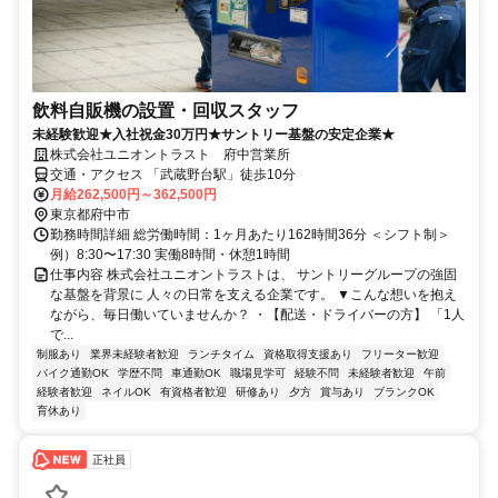
飲料自販機の設置・回収スタッフ
未経験歓迎★入社祝金30万円★サントリー基盤の安定企業★
株式会社ユニオントラスト 府中営業所
交通・アクセス 「武蔵野台駅」徒歩10分
月給262,500円～362,500円
東京都府中市
勤務時間詳細 総労働時間：1ヶ月あたり162時間36分 ＜シフト制＞
例）8:30〜17:30 実働8時間・休憩1時間
仕事内容 株式会社ユニオントラストは、 サントリーグループの強固
な基盤を背景に 人々の日常を支える企業です。 ▼こんな想いを抱え
ながら、毎日働いていませんか？ ・【配送・ドライバーの方】 「1人
で...
制服あり
業界未経験者歓迎
ランチタイム
資格取得支援あり
フリーター歓迎
バイク通勤OK
学歴不問
車通勤OK
職場見学可
経験不問
未経験者歓迎
午前
経験者歓迎
ネイルOK
有資格者歓迎
研修あり
夕方
賞与あり
ブランクOK
育休あり
正社員