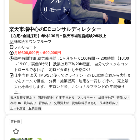
楽天市場中心のECコンサルディレクター
【在宅×全国採用】年休130日＊楽天市場運営経験2年以上
株式会社ワンプルーフ
フルリモート
月給300,000円～600,000円
勤務時間詳細 総労働時間：1ヶ月あたり160時間 〜 200時間 【10:00
～19:00／実働8時間】 残業は月平均20h程度。 自分でタスクをコン
トロールできれば、 定時ピタ退社も全然OK！...
仕事内容 楽天RMSなど使ってクライアントの EC戦略立案から実行ま
でをチームで担当。 分析・施策提案・運用を一貫して行い、 売上最
大化を牽引します。 デロンギ等、ナショナルブランドの 年間売り
上...
資格取得支援あり
固定時間制
住宅手当あり
フルリモート
経験者歓迎
研修あり
在宅OK
賞与あり
育休あり
交通費支給
資格取得手当あり
長期休暇あり
土日祝休み
服装自由
正社員