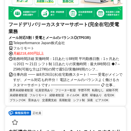
フードデリバリーカスタマーサポート(完全在宅)受電
業務
メール対応5割！受電とメールのバランス◎(TP03R)
Teleperformance Japan株式会社
フルリモート
月給218,400円以上
勤務時間詳細 実働時間：1日あたり8時間 平均勤務日数：1ヶ月あた
り20日 〜 21日 シフト制 1日あたりの実働時間：最大8時間/日 ◆7～
25時(可能な方は27時)の間で週5日/実働8時間のシフ...
仕事内容 ━━ 📅8月26日(水)在宅勤務スタート！━━ 受電がメインで
すが、メール対応も約半分！ 電話とメールのバランスよく働けるカ
スタマーサポートです♪ ━━━━━━━━━━━━━━ 📋 仕事...
業界未経験者歓迎
社員登用あり
フリーター歓迎
学歴不問
転勤なし
経験不問
未経験者歓迎
フルリモート
経験者歓迎
ネイルOK
夜間
研修あり
在宅OK
ブランクOK
育休あり
交通費支給
長期歓迎
シフト制
深夜
ピアスOK
正社員