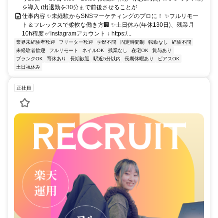
を導入 (出退勤を30分まで前後させることが...
仕事内容 ✨未経験からSNSマーケティングのプロに！ ✨フルリモー
ト＆フレックスで柔軟な働き方🏢 ✨土日休み(年休130日)、残業月
10h程度 ✅Instagramアカウント ↓ https:/...
業界未経験者歓迎
フリーター歓迎
学歴不問
固定時間制
転勤なし
経験不問
未経験者歓迎
フルリモート
ネイルOK
残業なし
在宅OK
賞与あり
ブランクOK
育休あり
長期歓迎
駅近5分以内
長期休暇あり
ピアスOK
土日祝休み
正社員