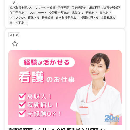
わ...
資格取得支援あり
フリーター歓迎
学歴不問
固定時間制
経験不問
未経験者歓迎
住宅手当あり
フルリモート
交通費全額支給
残業なし
研修あり
賞与あり
ブランクOK
育休あり
長期歓迎
資格取得手当あり
長期休暇あり
土日祝休み
寮・社宅あり
正社員