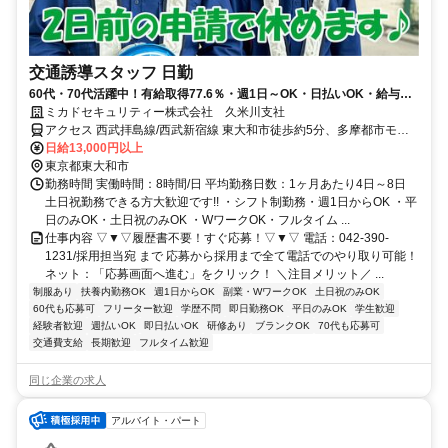
交通誘導スタッフ 日勤
60代・70代活躍中！有給取得77.6％・週1日～OK・日払いOK・給与保
証有・履歴書不要
ミカドセキュリティー株式会社 久米川支社
アクセス 西武拝島線/西武新宿線 東大和市徒歩約5分、多摩都市モノ
レール線 桜街道徒歩約22分、西武拝島線 玉川上水北口(西武)徒歩約
日給13,000円以上
23分
東京都東大和市
勤務時間 実働時間：8時間/日 平均勤務日数：1ヶ月あたり4日～8日
土日祝勤務できる方大歓迎です!! ・シフト制勤務・週1日からOK ・平
日のみOK・土日祝のみOK ・WワークOK・フルタイム ...
仕事内容 ▽▼▽履歴書不要！すぐ応募！▽▼▽ 電話：042-390-
1231/採用担当宛 まで 応募から採用まで全て電話でのやり取り可能！
ネット：「応募画面へ進む」をクリック！ ＼注目メリット／ ...
制服あり
扶養内勤務OK
週1日からOK
副業・WワークOK
土日祝のみOK
60代も応募可
フリーター歓迎
学歴不問
即日勤務OK
平日のみOK
学生歓迎
経験者歓迎
週払いOK
即日払いOK
研修あり
ブランクOK
70代も応募可
交通費支給
長期歓迎
フルタイム歓迎
同じ企業の求人
アルバイト・パート