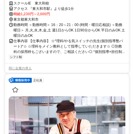
スの教育力！！
スクールIE 東大和校
アクセス 『東大和市駅』より徒歩1分
時給1,230円～2,000円
東京都東大和市
勤務時間 ＜勤務時間＞ 16：20～21：00 (時間・曜日応相談) ＜勤務
曜日＞ 月,火,水,木,金,土 週1日からOK 1日90分からOK 平日のみOK 土
曜日のみOK
仕事内容 【仕事内容】 ☆*理科/やる気スイッチの先生(個別指導塾パ
ート)*☆ ☆理科をメイン教科として指導していただきます☆ ◎別教
科の採用枠もございますので、ご相談ください◎ *個別指導×担任制...
シフト制
同じ企業の求人
正社員