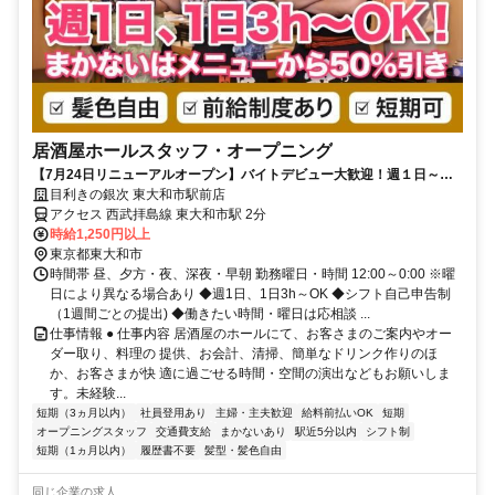
居酒屋ホールスタッフ・オープニング
【7月24日リニューアルオープン】バイトデビュー大歓迎！週１日～、
短時間もOK！履歴書不要です
目利きの銀次 東大和市駅前店
アクセス 西武拝島線 東大和市駅 2分
時給1,250円以上
東京都東大和市
時間帯 昼、夕方・夜、深夜・早朝 勤務曜日・時間 12:00～0:00 ※曜
日により異なる場合あり ◆週1日、1日3h～OK ◆シフト自己申告制
（1週間ごとの提出) ◆働きたい時間・曜日は応相談 ...
仕事情報 ● 仕事内容 居酒屋のホールにて、お客さまのご案内やオー
ダー取り、料理の 提供、お会計、清掃、簡単なドリンク作りのほ
か、お客さまが快 適に過ごせる時間・空間の演出などもお願いしま
す。未経験...
短期（3ヵ月以内）
社員登用あり
主婦・主夫歓迎
給料前払いOK
短期
オープニングスタッフ
交通費支給
まかないあり
駅近5分以内
シフト制
短期（1ヵ月以内）
履歴書不要
髪型・髪色自由
同じ企業の求人