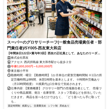
スーパーのグロサリーチーフ(一般食品売場責任者・部
門責任者)/SY005-西友東大和店
【年間休日122日×賞与年3回】西友の正社員として、あなたのリーダー
経験を活かしませんか？
株式会社西友
アクセス: 西武拝島線 東大和市駅から徒歩２分
年俸3,800,000円～6,000,000円
東京都小平市
勤務時間・曜日: 【勤務時間】 1か月単位の変形労働時間制 ※1日の所
定労働時間は8時間、休憩1時間を基本とします。 ※時間外労働あり
（月10時間程度） ※残業代は1分単位で支給されます。
仕事内容: 【業務概要】 グロサリー部門の売場責任者として、 売場づ
くりや商品展開、発注・在庫管理、スタッフ育成などを担当していた
だきます。 商品を並べるだけではなく、 「どう並べたら手に取って
も...
固定時間制
残業なし
交通費支給
シフト制
昇給あり