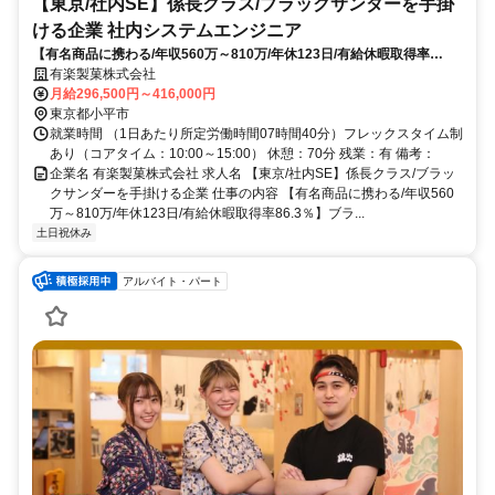
【東京/社内SE】係長クラス/ブラックサンダーを手掛
ける企業 社内システムエンジニア
【有名商品に携わる/年収560万～810万/年休123日/有給休暇取得率
86.3％】ブラックサンダーなどの有名商品を製造・販売する当社にて業
有楽製菓株式会社
務課題の整理と要件定義を起点とした業務改革・DX推進を担当していた
月給296,500円～416,000円
だきます。
東京都小平市
就業時間 （1日あたり所定労働時間07時間40分）フレックスタイム制
あり（コアタイム：10:00～15:00） 休憩：70分 残業：有 備考：
企業名 有楽製菓株式会社 求人名 【東京/社内SE】係長クラス/ブラッ
クサンダーを手掛ける企業 仕事の内容 【有名商品に携わる/年収560
万～810万/年休123日/有給休暇取得率86.3％】ブラ...
土日祝休み
アルバイト・パート