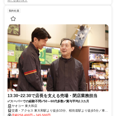
同じ企業の求人
契約社員
13:30~22:30で店長を支える売場・閉店業務担当
✅スーパーでの経験不問✅50～60代多数✅賞与平均2.3カ月
ヤオコー 東大和店
交通・アクセス 東大和駅より徒歩10分、桜街道駅より徒歩5分／車通
勤OK バイク通勤OK 自転車通勤OK
月給258,400円～345,500円