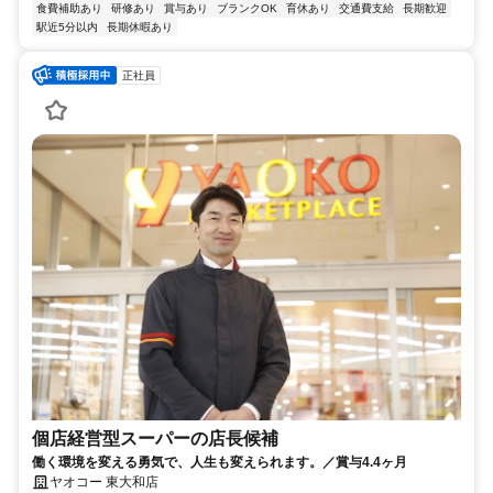
食費補助あり
研修あり
賞与あり
ブランクOK
育休あり
交通費支給
長期歓迎
駅近5分以内
長期休暇あり
正社員
個店経営型スーパーの店長候補
働く環境を変える勇気で、人生も変えられます。／賞与4.4ヶ月
ヤオコー 東大和店