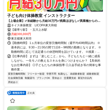
子ども向け体操教室 インストラクター
【上場企業】✅未経験から月給30万円✅残業ほぼなし✅異業種からの転
職多数✅子供の未来をつくる仕事
ネイス体操教室 LICOPA東大和校
【最寄り駅】 ・玉川上水駅
月給300,000円
東京都東大和市
【勤務時間】 1ヵ月単位の変形労働時間制（週平均40時間以内） ※
基本的には、9:30～21:00の間で1日6～9時間の勤務となります。 ※
勤務時間に応じて法定通りの休憩時間を設けています。 ※残業：...
【仕事内容】 まずは「楽しむこと」から。子どもたちと一緒に成長
しながら、一生モノの教えるスキルを身につけませんか？ 【具体的
なお仕事内容】 ◎子どもたちの体操指導 ◎入会手続き等の簡単な事
務作業 ...
変形労働時間制
フリーター歓迎
学歴不問
転勤なし
未経験者歓迎
経験者歓迎
社会保険完備
制服貸与
ブランクOK
育休あり
交通費支給
駅近5分以内
昇給あり
正社員