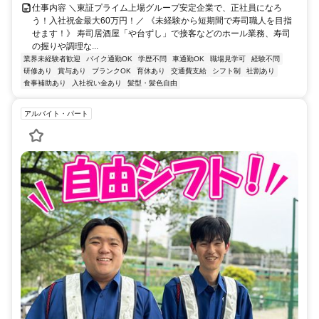
仕事内容 ＼東証プライム上場グループ安定企業で、正社員になろ
う！入社祝金最大60万円！／ 《未経験から短期間で寿司職人を目指
せます！》 寿司居酒屋「や台ずし」で接客などのホール業務、寿司
の握りや調理な...
業界未経験者歓迎
バイク通勤OK
学歴不問
車通勤OK
職場見学可
経験不問
研修あり
賞与あり
ブランクOK
育休あり
交通費支給
シフト制
社割あり
食事補助あり
入社祝い金あり
髪型・髪色自由
アルバイト・パート