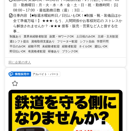
日 ・勤務曜日：月・火・水・木・金・土・日・祝 ・勤務時間： [1]
08:00～17:00 ・最低勤務日数（週）：3日 ...
仕事内容 【■毎週水曜給料日／日払いもOK！■制服・靴・装備品ほか
全て準備万端！】 ★★★- もう、人間関係やお客様対応の ストレスか
ら解放されませんか？ -★★★ 接客・販売・営業など人と接する仕
事...
制服あり
業界未経験者歓迎
副業・WワークOK
土日祝のみOK
主婦・主夫歓迎
週1シフト提出
資格取得支援あり
フリーター歓迎
シフト自由
学歴不問
平日のみOK
経験不問
未経験者歓迎
経験者歓迎
ネイルOK
週払いOK
即日払いOK
有資格者歓迎
研修あり
ブランクOK
同じ企業の求人
アルバイト・パート