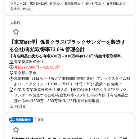
ブランクOK
駅近5分以内
社割あり
長期休暇あり
寮・社宅あり
食事補助あり
入社祝い金あり
正社員
【東京/経理】係長クラス/ブラックサンダーを製造す
る会社/有給取得率73.6% 管理会計
【有名商品に携わる/年収630万～830万/年休123日/有給休暇取得率
73.6％】ブラックサンダーなどの有名商品を製造・販売する当社にて経
有楽製菓株式会社
理業務を担っていただきます。ご経験を考慮し業務をお任せします。
月給297,500円～416,000円
東京都小平市
就業時間 （1日あたり所定労働時間07時間40分）フレックスタイム制
あり（コアタイム：10:00～15:00） 休憩：70分 残業：有 備考：
企業名 有楽製菓株式会社 求人名 【東京/経理】係長クラス/ブラック
サンダーを製造する会社/有給取得率73.6％ 仕事の内容 【有名商品に
携わる/年収630万～830万/年休123日/有給休暇取得...
土日祝休み
正社員