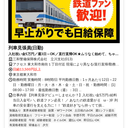
列車見張員(日勤)
入社祝い金5万円／週3日～OK／直行直帰OK★ムリなく始めて、ちゃん
と稼げる警備。
三和警備保障株式会社 立川支社(013)
アクセス 東大和市南街１丁目付近 現場により異なる/直行直帰/勤務地
相談可 ■週3日～■電話面接■即日勤務
日給13,500円以上
東京都東大和市
勤務時間 実働時間：8時間/日 平均勤務日数：1ヶ月あたり12日～22
日 ・勤務曜日：月・火・水・木・金・土・日・祝 ・勤務時間： [1]
08:00～17:00 ・最低勤務日数（週）：3日 ...
仕事内容 【列車見張デビューしませんか？】入社祝い金5万円♪給料
当日入金可♪ ＼ 鉄道ファン必見！ ／ あなたの鉄道愛が ((ゝω・)9’ 列
車の安全運行を支える力に！！ ”鉄道好き”なら持ってて損...
制服あり
業界未経験者歓迎
副業・WワークOK
土日祝のみOK
週1シフト提出
資格取得支援あり
フリーター歓迎
シフト自由
学歴不問
平日のみOK
経験不問
未経験者歓迎
午前
経験者歓迎
ネイルOK
週払いOK
即日払いOK
有資格者歓迎
研修あり
夕方