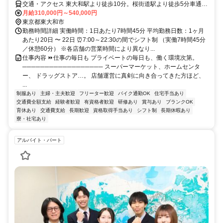
交通・アクセス 東大和駅より徒歩10分。桜街道駅より徒歩5分車通勤
OKバイク通勤 OK自転車通勤 OK
月給310,000円～540,000円
東京都東大和市
勤務時間詳細 実働時間：1日あたり7時間45分 平均勤務日数：1ヶ月
あたり20日 〜 22日 ⏰7:00～22:30の間でシフト制 （実働7時間45分
／休憩60分） ※各店舗の営業時間により異なり...
仕事内容 ⏩仕事の毎日も プライベートの毎日も、働く環境次第。
────────────────── スーパーマーケット、ホームセンタ
ー、 ドラッグストア…。 店舗運営に真剣に向き合ってきた方ほど、
...
制服あり
主婦・主夫歓迎
フリーター歓迎
バイク通勤OK
住宅手当あり
交通費全額支給
経験者歓迎
有資格者歓迎
研修あり
賞与あり
ブランクOK
育休あり
交通費支給
長期歓迎
資格取得手当あり
シフト制
長期休暇あり
寮・社宅あり
アルバイト・パート