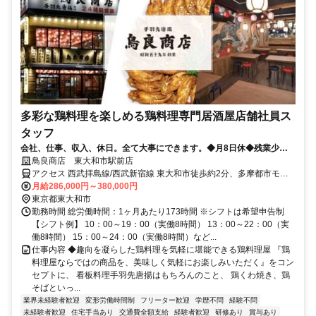
多彩な鶏料理を楽しめる鶏料理専門居酒屋店舗社員ス
タッフ
会社、仕事、収入、休日。全て大事にできます。◆月8日休◆残業少な
め◆入社祝金30～50万円
鳥良商店 東大和市駅前店
アクセス 西武拝島線/西武新宿線 東大和市徒歩約2分、多摩都市モノ
レール線 桜街道徒歩約25分、西武拝島線 玉川上水北口(西武)徒歩約
月給286,000円～380,000円
25分
東京都東大和市
勤務時間 総労働時間：1ヶ月あたり173時間 ※シフトは希望申告制
【シフト例】 10：00～19：00（実働8時間） 13：00～22：00（実
働8時間） 15：00～24：00（実働8時間）など...
仕事内容 ◆趣向を凝らした鶏料理を気軽に堪能できる鶏料理屋 『鶏
料理屋ならではの商品を、美味しく気軽にお楽しみいただく』をコン
セプトに、 看板料理手羽先唐揚はもちろんのこと、 鶏くわ焼き、鶏
そばといっ...
業界未経験者歓迎
変形労働時間制
フリーター歓迎
学歴不問
経験不問
未経験者歓迎
住宅手当あり
交通費全額支給
経験者歓迎
研修あり
賞与あり