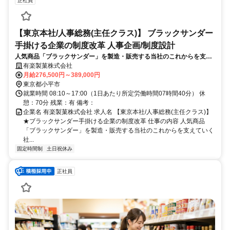
正社員
【東京本社/人事総務(主任クラス)】 ブラックサンダー
手掛ける企業の制度改革 人事企画/制度設計
人気商品「ブラックサンダー」を製造・販売する当社のこれからを支え
ていく社内体制整備に携わっていただきます。
有楽製菓株式会社
月給276,500円～389,000円
東京都小平市
就業時間 08:10～17:00（1日あたり所定労働時間07時間40分） 休
憩：70分 残業：有 備考：
企業名 有楽製菓株式会社 求人名 【東京本社/人事総務(主任クラス)】
★ブラックサンダー手掛ける企業の制度改革 仕事の内容 人気商品
「ブラックサンダー」を製造・販売する当社のこれからを支えていく
社...
固定時間制
土日祝休み
正社員