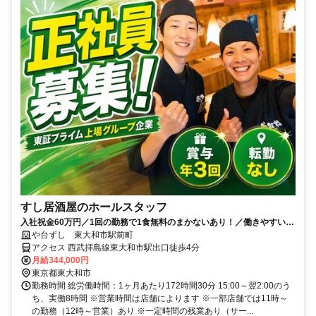
すし居酒屋のホールスタッフ
入社祝金60万円／1回の勤務で1食無料のまかないあり！／働きやすい環
境づくりに力を入れています◎
や台ずし 東大和市駅前町
アクセス 西武拝島線東大和市駅出口徒歩4分
月給344,000円
東京都東大和市
勤務時間 総労働時間：1ヶ月あたり172時間30分 15:00～翌2:00のう
ち、実働8時間 ※営業時間は店舗によります ※一部店舗では11時～
の勤務（12時～営業）あり ※一定時間の残業あり（サー...