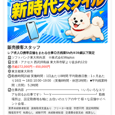
販売接客スタッフ
レア求人◎携帯店舗をまわる仕事◎月残業5h内※39歳以下限定
ソフトバンク東大和向原 ※株式会社Waplus
交通・アクセス 西武拝島線 東大和市駅より徒歩約12分
月給272,000円～450,000円
東京都東大和市
勤務時間詳細 実働時間：1日あたり8時間 平均勤務日数：1ヶ月あた
り16日 〜 18日 10:00~19:00 （実働8時間・休憩1時間） ■平均残業時
間（月間） 5.2時間
仕事内容 ┏━━━━━━━━━━━━━━━━┓ ✨いろいろなエリ
アを回るお仕事です✨ ┗━Ｖ━━━━━━━━━━━━━━┛ 勤務
場所は、設定勤務地を軸に お住いのエリアの中で 様々な店舗やイベ
ント会場...
業界未経験者歓迎
資格取得支援あり
フリーター歓迎
学歴不問
固定時間制
職場見学可
転勤なし
経験不問
未経験者歓迎
交通費全額支給
残業なし