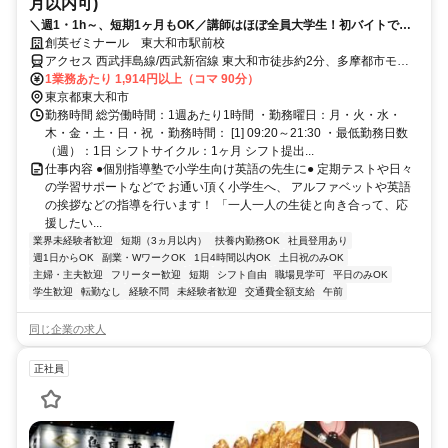
月以内可)
＼週1・1h～、短期1ヶ月もOK／講師はほぼ全員大学生！初バイトでも
安心！※Native level Japanese required
創英ゼミナール 東大和市駅前校
アクセス 西武拝島線/西武新宿線 東大和市徒歩約2分、多摩都市モノ
レール線 桜街道徒歩約23分、西武拝島線 玉川上水北口(西武)徒歩約
1業務あたり 1,914円以上（コマ 90分）
25分 桜街道駅より自転車で10分、玉川上水駅より自転車で10分
東京都東大和市
勤務時間 総労働時間：1週あたり1時間 ・勤務曜日：月・火・水・
木・金・土・日・祝 ・勤務時間： [1] 09:20～21:30 ・最低勤務日数
（週）：1日 シフトサイクル：1ヶ月 シフト提出...
仕事内容 ●個別指導塾で小学生向け英語の先生に● 定期テストや日々
の学習サポートなどで お通い頂く小学生へ、 アルファベットや英語
の挨拶などの指導を行います！ 「一人一人の生徒と向き合って、応
援したい...
業界未経験者歓迎
短期（3ヵ月以内）
扶養内勤務OK
社員登用あり
週1日からOK
副業・WワークOK
1日4時間以内OK
土日祝のみOK
主婦・主夫歓迎
フリーター歓迎
短期
シフト自由
職場見学可
平日のみOK
学生歓迎
転勤なし
経験不問
未経験者歓迎
交通費全額支給
午前
同じ企業の求人
正社員