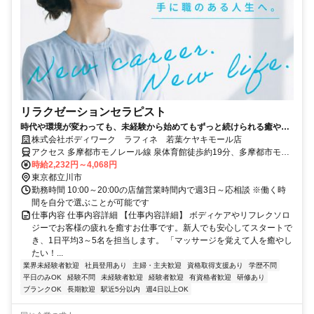
リラクゼーションセラピスト
時代や環境が変わっても、未経験から始めてもずっと続けられる癒やし
の仕事。手に職を身につけて、生き方を変えよう。
株式会社ボディワーク ラフィネ 若葉ケヤキモール店
アクセス 多摩都市モノレール線 泉体育館徒歩約19分、多摩都市モノ
レール線 砂川七番徒歩約19分、西武拝島線/西武新宿線 東大和市徒歩
時給2,232円～4,068円
約19分 最寄駅：東大和市駅
東京都立川市
勤務時間 10:00～20:00の店舗営業時間内で週3日～応相談 ※働く時
間を自分で選ぶことが可能です
仕事内容 仕事内容詳細 【仕事内容詳細】 ボディケアやリフレクソロ
ジーでお客様の疲れを癒すお仕事です。新人でも安心してスタートで
き、1日平均3～5名を担当します。 「マッサージを覚えて人を癒やし
たい！...
業界未経験者歓迎
社員登用あり
主婦・主夫歓迎
資格取得支援あり
学歴不問
平日のみOK
経験不問
未経験者歓迎
経験者歓迎
有資格者歓迎
研修あり
ブランクOK
長期歓迎
駅近5分以内
週4日以上OK