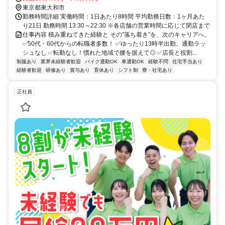
東京都東大和市
勤務時間詳細 実働時間：1日あたり8時間 平均勤務日数：1ヶ月あた
り21日 勤務時間 13:30～22:30 ※各店舗の営業時間に応じて閉店まで
仕事内容 積み重ねてきた経験と その”落ち着き”を、次のキャリアへ。
✅50代・60代からの転職者多数！ ✅ゆったり13時半出勤。通勤ラッ
シュなし ✅転勤なし！慣れた地域で腰を据えて◎ ✅店長と役割...
制服あり
業界未経験者歓迎
バイク通勤OK
車通勤OK
経験不問
住宅手当あり
経験者歓迎
研修あり
賞与あり
育休あり
シフト制
寮・社宅あり
正社員