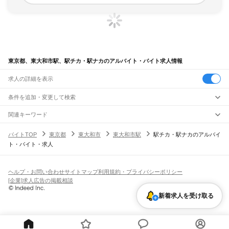
東京都、東大和市駅、駅チカ・駅ナカのアルバイト・バイト求人情報
求人の詳細を表示
条件を追加・変更して検索
市区町村を追加・変更
関連キーワード
完全在宅ワーク 全国
シール貼り 在宅
現在地周辺
ガチャガチャ
犬カフェ
東京都
駅を追加・変更
バイトTOP
東京都
東大和市
東大和市駅
駅チカ・駅ナカのアルバイ
東京都
すべて
ト・バイト・求人
東京23区
すべて
職種を追加・変更
JR東海道本線(東京～熱海)
千代田区
中央区
港区
新宿区
文京区
台東区
墨田区
江東区
品川区
目黒区
大田区
東京駅
新橋駅
品川駅
飲食・フードサービス
世田谷区
渋谷区
中野区
杉並区
豊島区
北区
荒川区
板橋区
練馬区
足立区
葛飾区
特徴を追加・変更
飲食・フードサービス
江戸川区
すべて
ヘルプ・お問い合わせ
サイトマップ
利用規約・プライバシーポリシー
JR山手線
ホールスタッフ
キッチンスタッフ
皿洗い・洗い場
精肉・鮮魚加工
給食調理
人気
[企業]求人広告の掲載相談
大崎駅
五反田駅
目黒駅
恵比寿駅
渋谷駅
原宿駅
代々木駅
新宿駅
新大久保駅
八王子市
立川市
武蔵野市
三鷹市
青梅市
府中市
昭島市
調布市
町田市
小金井市
雇用形態を追加・変更
パン屋（ベーカリー）
フードカウンター販売員
バー（BAR）・バーテンダー
日払いOK
高校生歓迎
学生歓迎
深夜の仕事
髪型・髪色自由
ひげOK
ネイルOK
高田馬場駅
目白駅
池袋駅
大塚駅
巣鴨駅
駒込駅
田端駅
西日暮里駅
日暮里駅
鶯谷駅
小平市
日野市
東村山市
国分寺市
国立市
福生市
狛江市
東大和市
清瀬市
新着求人を受け取る
飲食店補助（開店・閉店準備）
飲食店（店長・マネージャー）
ピアスOK
アルバイト・パート
履歴書不要
オープニングスタッフ
留学生・外国人活躍中
上野駅
御徒町駅
秋葉原駅
神田駅
東京駅
有楽町駅
新橋駅
浜松町駅
田町駅
東久留米市
武蔵村山市
多摩市
稲城市
羽村市
あきる野市
西東京市
大島町
利島村
都道府県を変更
営業・販売
勤務期間
正社員
高輪ゲートウェイ駅
品川駅
新島村
神津島村
三宅村
御蔵島村
八丈町
青ヶ島村
小笠原村
西多摩郡
営業・販売
すべて
短期
契約社員
単発・1日OK
長期
期間限定（春夏冬休み等）
JR南武線
営業
テレフォンアポインター（テレアポ）
ルートセールス
コンビニ
シフト
派遣社員
矢野口駅
稲城長沼駅
南多摩駅
府中本町駅
分倍河原駅
西府駅
谷保駅
矢川駅
西国立駅