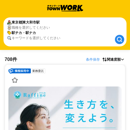
東京都
東京都
東大和市駅
東大和市駅
職種を選択してください
駅チカ・駅ナカ
駅チカ・駅ナカ
キーワードを選択してください
708件
条件保存
関連度順
業務委託