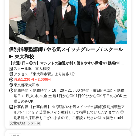
個別指導塾講師 / やる気スイッチグループ / スクール
IE 東大和校
【☆週1日～◎☆】☆シフトの融通が利く働きやすい職場☆1授業(90分)
からOK！！
スクールIE 東大和校
アクセス 『東大和市駅』より徒歩1分
時給1,230円～2,000円
東京都東大和市
勤務時間 ＜勤務時間＞ 16：20～21：00 (時間・曜日応相談) ＜勤務
曜日＞ 月,火,水,木,金,土 週1日からOK 1日90分からOK 平日のみOK 土
曜日のみOK
仕事内容 【仕事内容】 ☆*英語/やる気スイッチの講師(個別指導塾ア
ルバイト)*☆ ☆英語をメイン教科として指導していただきます☆ ◎
別教科の採用枠もございますので、ご相談ください◎ ＜特徴＞ ■対...
交通費支給
シフト制