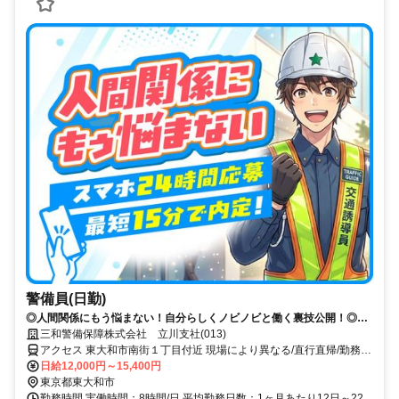
警備員(日勤)
◎人間関係にもう悩まない！自分らしくノビノビと働く裏技公開！◎ス
マホ応募から電話面接で最短15分で内定！
三和警備保障株式会社 立川支社(013)
アクセス 東大和市南街１丁目付近 現場により異なる/直行直帰/勤務地
相談可 ■週3日～■電話面接■即日勤務
日給12,000円～15,400円
東京都東大和市
勤務時間 実働時間：8時間/日 平均勤務日数：1ヶ月あたり12日～22