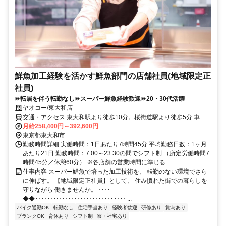
鮮魚加工経験を活かす鮮魚部門の店舗社員(地域限定正
社員)
⏩転居を伴う転勤なし⏩スーパー鮮魚経験歓迎⏩20・30代活躍
ヤオコー/東大和店
交通・アクセス 東大和駅より徒歩10分。桜街道駅より徒歩5分 車通
勤OK バイク通勤OK 自転車通勤OK
月給258,400円～392,600円
東京都東大和市
勤務時間詳細 実働時間：1日あたり7時間45分 平均勤務日数：1ヶ月
あたり21日 勤務時間：7:00～23:30の間でシフト制 （所定労働時間7
時間45分／休憩60分） ※各店舗の営業時間に準じる ...
仕事内容 スーパー鮮魚で培った加工技術を、 転勤のない環境でさら
に伸ばす。 【地域限定正社員】として、 住み慣れた街での暮らしを
守りながら 働きませんか。 ‥‥
◆◆‥‥‥‥‥‥‥‥‥‥‥‥‥‥‥ ...
バイク通勤OK
転勤なし
住宅手当あり
経験者歓迎
研修あり
賞与あり
ブランクOK
育休あり
シフト制
寮・社宅あり