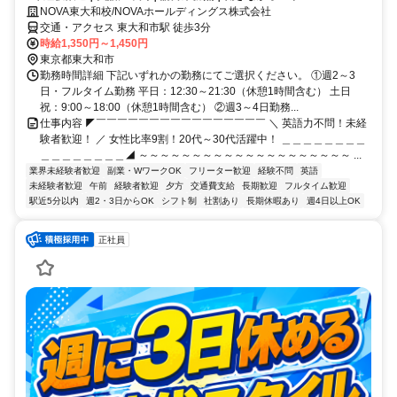
NOVA東大和校/NOVAホールディングス株式会社
交通・アクセス 東大和市駅 徒歩3分
時給1,350円～1,450円
東京都東大和市
勤務時間詳細 下記いずれかの勤務にてご選択ください。 ①週2～3
日・フルタイム勤務 平日：12:30～21:30（休憩1時間含む） 土日
祝：9:00～18:00（休憩1時間含む） ②週3～4日勤務...
仕事内容 ◤￣￣￣￣￣￣￣￣￣￣￣￣￣￣￣￣ ＼ 英語力不問！未経
験者歓迎！ ／ 女性比率9割！20代～30代活躍中！ ＿＿＿＿＿＿＿＿
＿＿＿＿＿＿＿＿◢ ～～～～～～～～～～～～～～～～～～～～ ...
業界未経験者歓迎
副業・WワークOK
フリーター歓迎
経験不問
英語
未経験者歓迎
午前
経験者歓迎
夕方
交通費支給
長期歓迎
フルタイム歓迎
駅近5分以内
週2・3日からOK
シフト制
社割あり
長期休暇あり
週4日以上OK
正社員