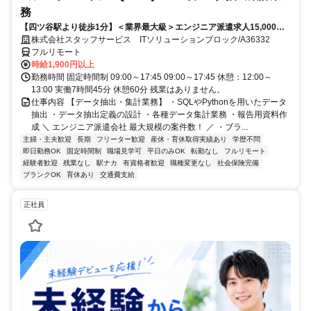
務
【四ツ谷駅より徒歩1分】＜業界最大級＞エンジニア派遣求人15,000件
以上◎ 来社不要のカンタン登録→最短2日で就業可能！！
株式会社スタッフサービス ITソリューションブロック/A36332
フルリモート
時給1,900円以上
勤務時間 固定時間制 09:00～17:45 09:00～17:45 休憩：12:00～
13:00 実働7時間45分 休憩60分 残業はありません。
仕事内容 【データ抽出・集計業務】 ・SQLやPythonを用いたデータ
抽出 ・データ抽出定義の設計 ・各種データ集計業務 ・報告用資料作
成 ＼ エンジニア派遣会社 最大規模の案件数！ ／ ・ブラ...
主婦・主夫歓迎
長期
フリーター歓迎
産休・育休取得実績あり
学歴不問
即日勤務OK
固定時間制
職場見学可
平日のみOK
転勤なし
フルリモート
経験者歓迎
残業なし
駅ナカ
有資格者歓迎
職種変更なし
社会保険完備
ブランクOK
育休あり
交通費支給
正社員