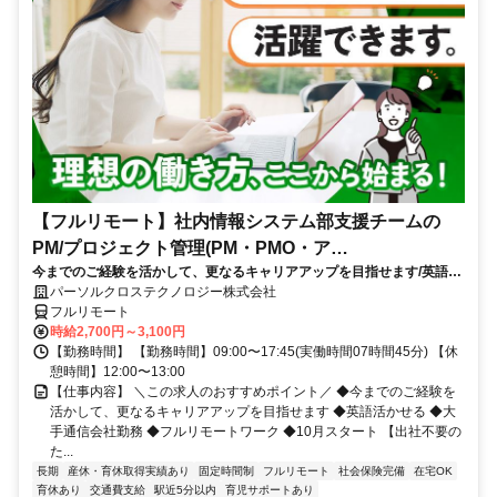
【フルリモート】社内情報システム部支援チームの
PM/プロジェクト管理(PM・PMO・ア
今までのご経験を活かして、更なるキャリアアップを目指せます/英語活
シ)_N260774362
かせる/大手通信会社勤務/フルリモートワーク/10月スタート
パーソルクロステクノロジー株式会社
フルリモート
時給2,700円～3,100円
【勤務時間】 【勤務時間】09:00〜17:45(実働時間07時間45分) 【休
憩時間】12:00〜13:00
【仕事内容】 ＼この求人のおすすめポイント／ ◆今までのご経験を
活かして、更なるキャリアアップを目指せます ◆英語活かせる ◆大
手通信会社勤務 ◆フルリモートワーク ◆10月スタート 【出社不要の
た...
長期
産休・育休取得実績あり
固定時間制
フルリモート
社会保険完備
在宅OK
育休あり
交通費支給
駅近5分以内
育児サポートあり