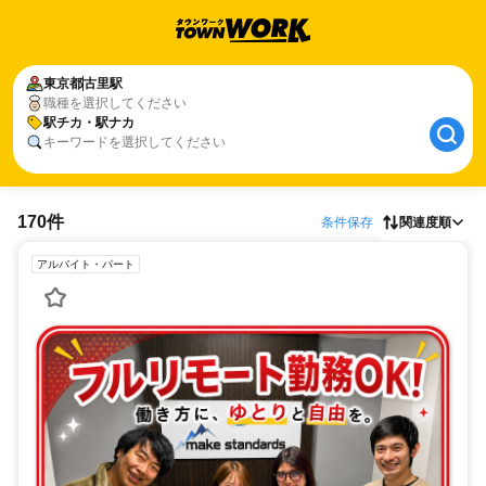
東京都
古里駅
職種を選択してください
駅チカ・駅ナカ
キーワードを選択してください
170件
条件保存
関連度順
アルバイト・パート