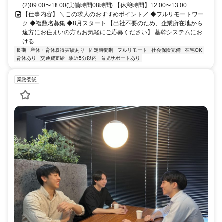
(2)09:00〜18:00(実働時間08時間) 【休憩時間】12:00〜13:00
【仕事内容】 ＼この求人のおすすめポイント／ ◆フルリモートワー
ク ◆複数名募集 ◆8月スタート 【出社不要のため、企業所在地から
遠方にお住まいの方もお気軽にご応募ください】 基幹システムにお
ける...
長期
産休・育休取得実績あり
固定時間制
フルリモート
社会保険完備
在宅OK
育休あり
交通費支給
駅近5分以内
育児サポートあり
業務委託