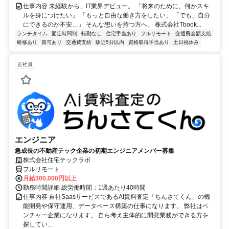
仕事内容 未経験から、IT業界デビュー。 「将来のために、何かスキ
ルを身につけたい」 「もっと自由な働き方をしたい」 「でも、自分
にできるのか不安…」 そんな想いを持つ方へ。 株式会社Tbook...
ランチタイム
固定時間制
転勤なし
住宅手当あり
フルリモート
交通費全額支給
研修あり
賞与あり
交通費支給
駅近5分以内
資格取得手当あり
土日祝休み
正社員
エンジニア
急成長の不動産テック企業の初期エンジニアメンバー募集
株式会社住宅テックラボ
フルリモート
月給300,000円以上
勤務時間詳細 総労働時間：1週あたり40時間
仕事内容 自社SaasサービスであるAI賃料査定「ちんさてくん」の機
能開発や保守運用、データベース構築の仕事になります。 弊社はベ
ンチャー企業になります。 自ら考え主体的に開発業務ができる方を
探してい...