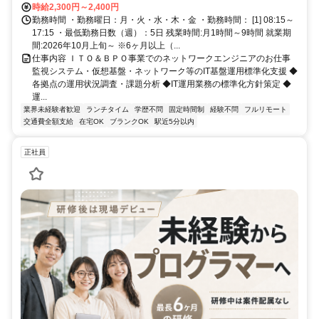
時給2,300円～2,400円
勤務時間 ・勤務曜日：月・火・水・木・金 ・勤務時間： [1] 08:15～
17:15 ・最低勤務日数（週）：5日 残業時間:月1時間～9時間 就業期
間:2026年10月上旬～ ※6ヶ月以上（...
仕事内容 ＩＴＯ＆ＢＰＯ事業でのネットワークエンジニアのお仕事
監視システム・仮想基盤・ネットワーク等のIT基盤運用標準化支援 ◆
各拠点の運用状況調査・課題分析 ◆IT運用業務の標準化方針策定 ◆
運...
業界未経験者歓迎
ランチタイム
学歴不問
固定時間制
経験不問
フルリモート
交通費全額支給
在宅OK
ブランクOK
駅近5分以内
正社員