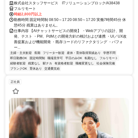
を活用したサービス開発に携われます。企画提案から改善まで幅広く関
株式会社スタッフサービス ITソリューションブロック/A38438
われる環境です☆
フルリモート
時給2,800円以上
勤務時間 固定時間制 08:50～17:20 08:50～17:20 実働7時間45分 休
憩45分 残業はありません。
仕事内容 【AIチャットサービスの開発】 ・Webアプリの設計、開
発、テスト ・PM、PdMとの開発方針の検討および連携 ・UI／UX改
善提案および機能開発 ・既存コードのリファクタリング ・パフォ
ー...
主婦・主夫歓迎
長期
フリーター歓迎
産休・育休取得実績あり
学歴不問
即日勤務OK
固定時間制
職場見学可
平日のみOK
転勤なし
フルリモート
経験者歓迎
残業なし
駅ナカ
有資格者歓迎
職種変更なし
社会保険完備
ブランクOK
育休あり
交通費支給
正社員