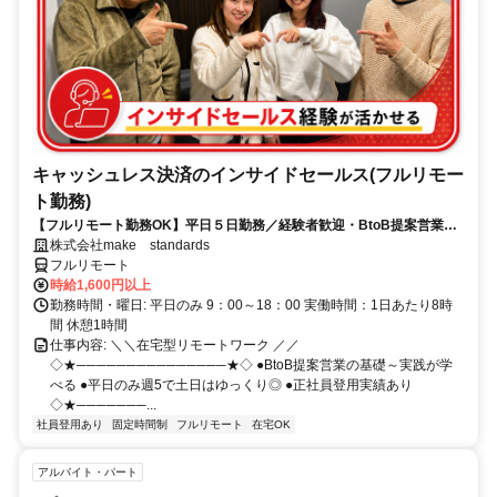
キャッシュレス決済のインサイドセールス(フルリモー
ト勤務)
【フルリモート勤務OK】平日５日勤務／経験者歓迎・BtoB提案営業で
スキルアップ
株式会社make standards
フルリモート
時給1,600円以上
勤務時間・曜日: 平日のみ 9：00～18：00 実働時間：1日あたり8時
間 休憩1時間
仕事内容: ＼＼在宅型リモートワーク ／／
◇★───────────────★◇ ●BtoB提案営業の基礎～実践が学
べる ●平日のみ週5で土日はゆっくり◎ ●正社員登用実績あり
◇★───────...
社員登用あり
固定時間制
フルリモート
在宅OK
アルバイト・パート