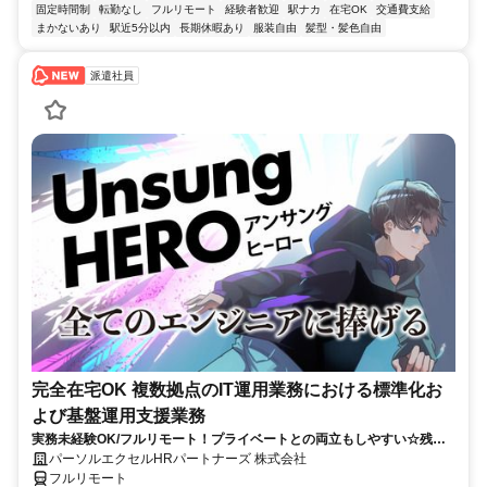
固定時間制
転勤なし
フルリモート
経験者歓迎
駅ナカ
在宅OK
交通費支給
まかないあり
駅近5分以内
長期休暇あり
服装自由
髪型・髪色自由
派遣社員
完全在宅OK 複数拠点のIT運用業務における標準化お
よび基盤運用支援業務
実務未経験OK/フルリモート！プライベートとの両立もしやすい☆残業
ちょっと♪
パーソルエクセルHRパートナーズ 株式会社
フルリモート