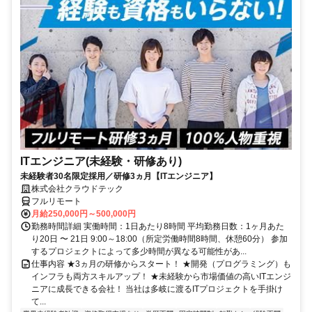
ITエンジニア(未経験・研修あり)
未経験者30名限定採用／研修3ヵ月【ITエンジニア】
株式会社クラウドテック
フルリモート
月給250,000円～500,000円
勤務時間詳細 実働時間：1日あたり8時間 平均勤務日数：1ヶ月あた
り20日 〜 21日 9:00～18:00（所定労働時間8時間、休憩60分） 参加
するプロジェクトによって多少時間が異なる可能性があ...
仕事内容 ★3ヵ月の研修からスタート！ ★開発（プログラミング）も
インフラも両方スキルアップ！ ★未経験から市場価値の高いITエンジ
ニアに成長できる会社！ 当社は多岐に渡るITプロジェクトを手掛け
て...