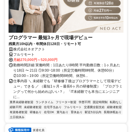
プログラマー 最短3ヶ月で現場デビュー
残業月10h以内・年間休日128日・リモート可
株式会社ネオアクト
フルリモート
月給270,000円～520,000円
勤務時間詳細 実働時間：1日あたり8時間 平均勤務日数：1ヶ月あた
り18日 〜 21日 ①9:00~18:00（所定労働時間8時間、休憩60分）
②10:00～19:00（所定労働時間8時間、休憩6...
仕事内容 ＼ 未経験でも「研修修了後はプログラマーとして現場デビ
ュー」できる ／ （最短1ヶ月～最長6ヶ月の研修制度） 「プログラミ
ングって何から始めればいい？」 「IT未経験でも本当にエンジニア
に...
業界未経験者歓迎
ランチタイム
フリーター歓迎
学歴不問
固定時間制
転勤なし
経験不問
未経験者歓迎
住宅手当あり
フルリモート
交通費全額支給
経験者歓迎
有資格者歓迎
研修あり
在宅OK
賞与あり
育休あり
駅近5分以内
長期休暇あり
土日祝休み
派遣社員