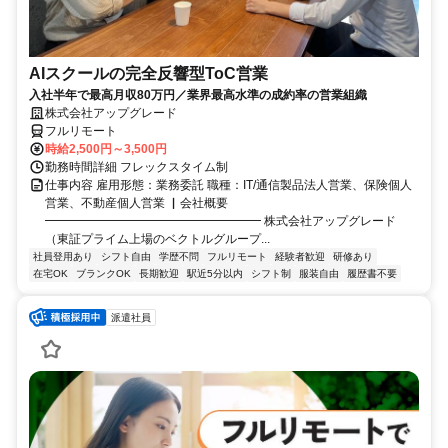
AIスクールの完全反響型ToC営業
入社半年で最高月収80万円／業界最高水準の成約率の営業組織
株式会社アップグレード
フルリモート
時給2,500円～3,500円
勤務時間詳細 フレックスタイム制
仕事内容 雇用形態：業務委託 職種：IT/通信製品法人営業、保険個人
営業、不動産個人営業 ▏会社概要
━━━━━━━━━━━━━━━━━━ 株式会社アップグレード
（東証プライム上場のベクトルグループ...
社員登用あり
シフト自由
学歴不問
フルリモート
経験者歓迎
研修あり
在宅OK
ブランクOK
長期歓迎
駅近5分以内
シフト制
服装自由
履歴書不要
派遣社員