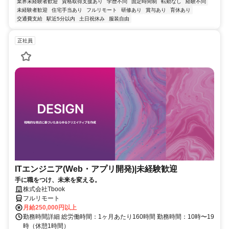
業界未経験者歓迎
資格取得支援あり
学歴不問
固定時間制
転勤なし
経験不問
未経験者歓迎
住宅手当あり
フルリモート
研修あり
賞与あり
育休あり
交通費支給
駅近5分以内
土日祝休み
服装自由
正社員
ITエンジニア(Web・アプリ開発)|未経験歓迎
手に職をつけ、未来を変える。
株式会社Tbook
フルリモート
月給250,000円以上
勤務時間詳細 総労働時間：1ヶ月あたり160時間 勤務時間：10時〜19
時（休憩1時間）