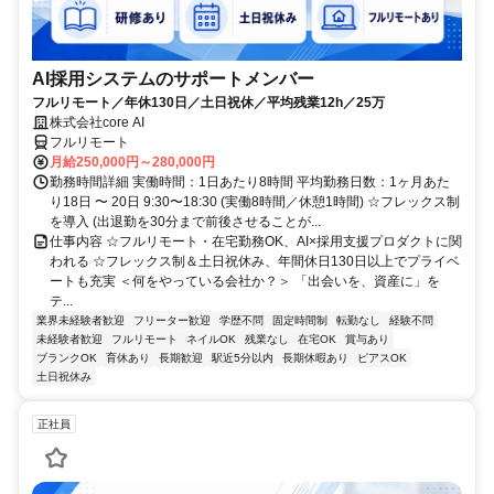
AI採用システムのサポートメンバー
フルリモート／年休130日／土日祝休／平均残業12h／25万
株式会社core AI
フルリモート
月給250,000円～280,000円
勤務時間詳細 実働時間：1日あたり8時間 平均勤務日数：1ヶ月あた
り18日 〜 20日 9:30〜18:30 (実働8時間／休憩1時間) ☆フレックス制
を導入 (出退勤を30分まで前後させることが...
仕事内容 ☆フルリモート・在宅勤務OK、AI×採用支援プロダクトに関
われる ☆フレックス制＆土日祝休み、年間休日130日以上でプライベ
ートも充実 ＜何をやっている会社か？＞ 「出会いを、資産に」を
テ...
業界未経験者歓迎
フリーター歓迎
学歴不問
固定時間制
転勤なし
経験不問
未経験者歓迎
フルリモート
ネイルOK
残業なし
在宅OK
賞与あり
ブランクOK
育休あり
長期歓迎
駅近5分以内
長期休暇あり
ピアスOK
土日祝休み
正社員