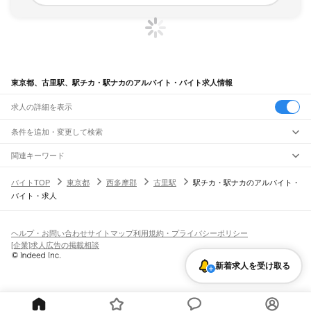
東京都、古里駅、駅チカ・駅ナカのアルバイト・バイト求人情報
求人の詳細を表示
条件を追加・変更して検索
市区町村を追加・変更
関連キーワード
完全在宅ワーク 全国
シール貼り 在宅
現在地周辺
ガチャガチャ
犬カフェ
東京都
駅を追加・変更
バイトTOP
東京都
西多摩郡
古里駅
駅チカ・駅ナカのアルバイト・
東京都
すべて
バイト・求人
東京23区
すべて
職種を追加・変更
JR東海道本線(東京～熱海)
千代田区
中央区
港区
新宿区
文京区
台東区
墨田区
江東区
品川区
目黒区
大田区
東京駅
新橋駅
品川駅
飲食・フードサービス
世田谷区
渋谷区
中野区
杉並区
豊島区
北区
荒川区
板橋区
練馬区
足立区
葛飾区
特徴を追加・変更
飲食・フードサービス
江戸川区
すべて
ヘルプ・お問い合わせ
サイトマップ
利用規約・プライバシーポリシー
JR山手線
ホールスタッフ
キッチンスタッフ
皿洗い・洗い場
精肉・鮮魚加工
給食調理
人気
[企業]求人広告の掲載相談
大崎駅
五反田駅
目黒駅
恵比寿駅
渋谷駅
原宿駅
代々木駅
新宿駅
新大久保駅
八王子市
立川市
武蔵野市
三鷹市
青梅市
府中市
昭島市
調布市
町田市
小金井市
雇用形態を追加・変更
パン屋（ベーカリー）
フードカウンター販売員
バー（BAR）・バーテンダー
日払いOK
高校生歓迎
学生歓迎
深夜の仕事
髪型・髪色自由
ひげOK
ネイルOK
高田馬場駅
目白駅
池袋駅
大塚駅
巣鴨駅
駒込駅
田端駅
西日暮里駅
日暮里駅
鶯谷駅
小平市
日野市
東村山市
国分寺市
国立市
福生市
狛江市
東大和市
清瀬市
新着求人を受け取る
飲食店補助（開店・閉店準備）
飲食店（店長・マネージャー）
ピアスOK
アルバイト・パート
履歴書不要
オープニングスタッフ
留学生・外国人活躍中
上野駅
御徒町駅
秋葉原駅
神田駅
東京駅
有楽町駅
新橋駅
浜松町駅
田町駅
東久留米市
武蔵村山市
多摩市
稲城市
羽村市
あきる野市
西東京市
大島町
利島村
都道府県を変更
営業・販売
勤務期間
正社員
高輪ゲートウェイ駅
品川駅
新島村
神津島村
三宅村
御蔵島村
八丈町
青ヶ島村
小笠原村
西多摩郡
営業・販売
すべて
短期
契約社員
単発・1日OK
長期
期間限定（春夏冬休み等）
JR南武線
営業
テレフォンアポインター（テレアポ）
ルートセールス
コンビニ
シフト
派遣社員
矢野口駅
稲城長沼駅
南多摩駅
府中本町駅
分倍河原駅
西府駅
谷保駅
矢川駅
西国立駅