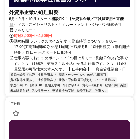
外資系企業の経理財務
8月・9月・10月スタート相談OK！【外資系企業／正社員登用の可能性
大／700万～800万／リモート勤務OK】経理財務
ヘイズ・スペシャリスト・リクルートメント・ジャパン株式会社
フルリモート
時給3,000円～4,500円
勤務時間 フレックスタイム制度 ＜勤務時間について＞ 9:00～
17:00(実働7時間00分 休憩1時間) ※残業月5～10時間程度 ＜勤務開始
時期＞ 即日～ ※スタート日相談可
仕事内容 ＼おすすめポイント／ 1つ目はリモート勤務OKのお仕事で
す。 2つ目は経験、英語スキルを活かせるお仕事です。 3つ目は正社
員登用の可能性大の求人です。 【 仕事内容 】 ・資金管理業務（日...
業界未経験者歓迎
社員登用あり
副業・WワークOK
60代も応募可
資格取得支援あり
社会保険あり
産休・育休取得実績あり
バイク通勤OK
学歴不問
即日勤務OK
職場見学可
平日のみOK
賞与年1回あり
経験不問
英語
未経験者歓迎
フルリモート
交通費全額支給
経験者歓迎
研修あり
正社員