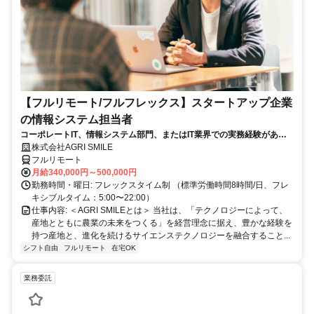
【フルリモート/フルフレックス】スタートアップ企業
の情報システム担当者
コーポレートIT、情報システム部門、またはIT業界での実務経験がある
方、大歓迎！
株式会社AGRI SMILE
フルリモート
月給340,000円～500,000円
勤務時間・曜日: フレックスタイム制 （標準労働時間8時間/日、フレ
キシブルタイム：5:00〜22:00）
仕事内容: ＜AGRI SMILEとは＞ 当社は、「テクノロジーによって、
産地とともに農業の未来をつくる」を経営理念に据え、豊かな経験を
持つ産地と、進化を続けるサイエンステクノロジーを融合すること...
シフト自由
フルリモート
在宅OK
業務委託