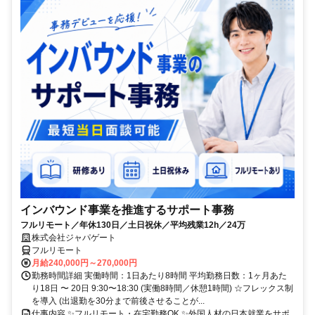
インバウンド事業を推進するサポート事務
フルリモート／年休130日／土日祝休／平均残業12h／24万
株式会社ジャパゲート
フルリモート
月給240,000円～270,000円
勤務時間詳細 実働時間：1日あたり8時間 平均勤務日数：1ヶ月あた
り18日 〜 20日 9:30〜18:30 (実働8時間／休憩1時間) ☆フレックス制
を導入 (出退勤を30分まで前後させることが...
仕事内容 ✨フルリモート・在宅勤務OK ✨外国人材の日本就業をサポ