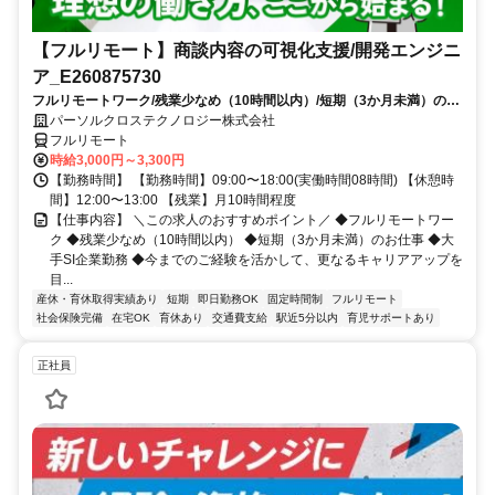
【フルリモート】商談内容の可視化支援/開発エンジニ
ア_E260875730
フルリモートワーク/残業少なめ（10時間以内）/短期（3か月未満）のお
仕事/大手SI企業勤務/今までのご経験を活かして、更なるキャリアアップ
パーソルクロステクノロジー株式会社
を目指せます
フルリモート
時給3,000円～3,300円
【勤務時間】 【勤務時間】09:00〜18:00(実働時間08時間) 【休憩時
間】12:00〜13:00 【残業】月10時間程度
【仕事内容】 ＼この求人のおすすめポイント／ ◆フルリモートワー
ク ◆残業少なめ（10時間以内） ◆短期（3か月未満）のお仕事 ◆大
手SI企業勤務 ◆今までのご経験を活かして、更なるキャリアアップを
目...
産休・育休取得実績あり
短期
即日勤務OK
固定時間制
フルリモート
社会保険完備
在宅OK
育休あり
交通費支給
駅近5分以内
育児サポートあり
正社員