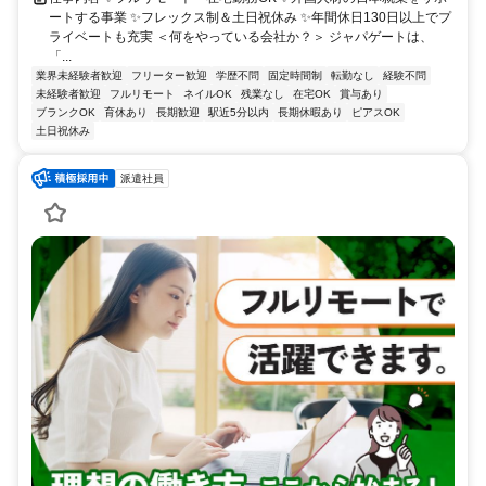
ートする事業 ✨フレックス制＆土日祝休み ✨年間休日130日以上でプ
ライベートも充実 ＜何をやっている会社か？＞ ジャパゲートは、
「...
業界未経験者歓迎
フリーター歓迎
学歴不問
固定時間制
転勤なし
経験不問
未経験者歓迎
フルリモート
ネイルOK
残業なし
在宅OK
賞与あり
ブランクOK
育休あり
長期歓迎
駅近5分以内
長期休暇あり
ピアスOK
土日祝休み
派遣社員