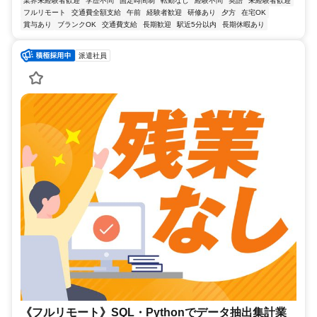
業界未経験者歓迎
学歴不問
固定時間制
転勤なし
経験不問
英語
未経験者歓迎
フルリモート
交通費全額支給
午前
経験者歓迎
研修あり
夕方
在宅OK
賞与あり
ブランクOK
交通費支給
長期歓迎
駅近5分以内
長期休暇あり
派遣社員
《フルリモート》SQL・Pythonでデータ抽出集計業