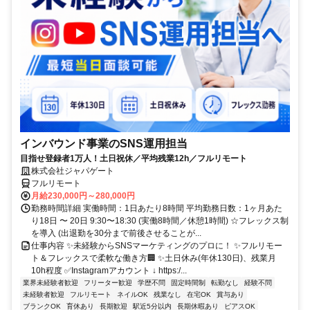
インバウンド事業のSNS運用担当
目指せ登録者1万人！土日祝休／平均残業12h／フルリモート
株式会社ジャパゲート
フルリモート
月給230,000円～280,000円
勤務時間詳細 実働時間：1日あたり8時間 平均勤務日数：1ヶ月あた
り18日 〜 20日 9:30〜18:30 (実働8時間／休憩1時間) ☆フレックス制
を導入 (出退勤を30分まで前後させることが...
仕事内容 ✨未経験からSNSマーケティングのプロに！ ✨フルリモー
ト＆フレックスで柔軟な働き方🏢 ✨土日休み(年休130日)、残業月
10h程度 ✅Instagramアカウント ↓ https:/...
業界未経験者歓迎
フリーター歓迎
学歴不問
固定時間制
転勤なし
経験不問
未経験者歓迎
フルリモート
ネイルOK
残業なし
在宅OK
賞与あり
ブランクOK
育休あり
長期歓迎
駅近5分以内
長期休暇あり
ピアスOK