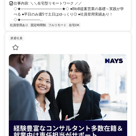
仕事内容: ＼＼在宅型リモートワーク ／／
◇★───────────────★◇ ●BtoB提案営業の基礎～実践が学
べる ●平日のみ週5で土日はゆっくり◎ ●社員登用実績あり！
◇★───────...
社員登用あり
固定時間制
フルリモート
在宅OK
派遣社員