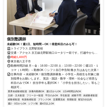
個別塾講師
未経験OK！週1日、短時間～OK！得意科目のみも可！
トライプラス 北野駅前校
交通・アクセス 京王線北野駅南口ロータリー前です。打越中から徒
歩５分・由井第一小から徒歩４分、南平高校・長沼小・由井中など、
時給1,400円
電車を使って通塾される方は駅から徒歩２分、工学院附属中高生はバ
東京都八王子市
ス停から徒歩30秒です。
勤務時間詳細 月～金：16:00～22:00 土：13:00～22:00 ◇週1日・１
コマ（１時間）～勤務OK ◇シフト自己申告制 働き方はあなた次第！
仕事内容 ＜未経験OK！個別塾講師募集＞ 小学生～高校生を対象に個
別指導をお願いします。 英語・国語・数学・理科・社会など得意な
科目のみでOK！ 担当学年も選択OK！「小学生を担当したい」等もご
相談可...
業界未経験者歓迎
扶養内勤務OK
週1日からOK
1日4時間以内OK
主婦・主夫歓迎
フリーター歓迎
平日のみOK
学生歓迎
経験不問
未経験者歓迎
経験者歓迎
有資格者歓迎
ブランクOK
交通費支給
長期歓迎
駅近5分以内
週2・3日からOK
シフト制
週4日以上OK