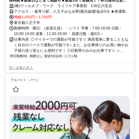
高時給★就業日など全て相談可★最短5分で登録完了！即日採用もあ
り。
(株)ウィルオブ・ワーク ライフケア事業部 CW立川支店
アクセス: ・最寄り駅：八王子みなみ野(横浜線)駅徒歩5分 ★車通勤可
能です
時給1,450円～1,700円
東京都八王子市
勤務時間・曜日: （派遣社員） ・シフト 早番：7:00-16:00 日勤：
10:00-19:00 遅番：11:00-20:00 ・就業日数：週4日～
仕事内容: ◎マイカーでの通勤が可能です☆ 満員電車に乗ることもな
く自分のペースで通勤が可能です♪ また、お仕事帰りのお買い物やお
子様の送り迎えにも便利です！ ◎日勤帯のみのお仕事です☆ シ...
即日勤務OK
残業なし
駅近5分以内
シフト制
同じ企業の求人
アルバイト・パート