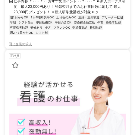
仕事内容 ＊‥‥＊‥ おすすめポイント ‥＊‥‥＊ ⏩新人ボーナス制
度！最大23,000円あり！ 登録翌月までのお仕事回数に応じて 最大
23,000円プレゼント！ ※新人研修受講者が対象 ⏩ク...
週1日からOK
1日4時間以内OK
土日祝のみOK
主婦・主夫歓迎
フリーター歓迎
早朝
シフト自由
即日勤務OK
平日のみOK
交通費全額支給
午前
経験者歓迎
有資格者歓迎
研修あり
夕方
ブランクOK
交通費支給
長期歓迎
週2・3日からOK
シフト制
同じ企業の求人
正社員