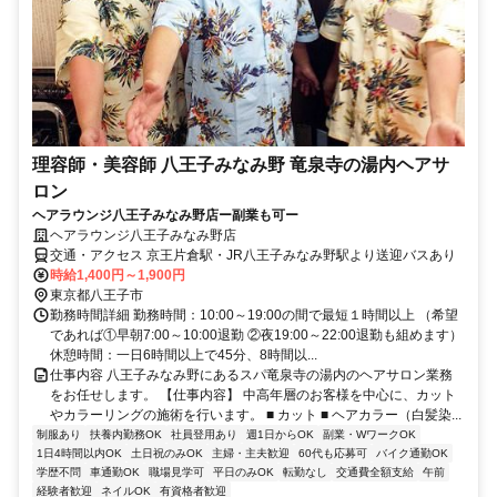
理容師・美容師 八王子みなみ野 竜泉寺の湯内ヘアサ
ロン
ヘアラウンジ八王子みなみ野店ー副業も可ー
ヘアラウンジ八王子みなみ野店
交通・アクセス 京王片倉駅・JR八王子みなみ野駅より送迎バスあり
時給1,400円～1,900円
東京都八王子市
勤務時間詳細 勤務時間：10:00～19:00の間で最短１時間以上 （希望
であれば①早朝7:00～10:00退勤 ②夜19:00～22:00退勤も組めます）
休憩時間：一日6時間以上で45分、8時間以...
仕事内容 八王子みなみ野にあるスパ竜泉寺の湯内のヘアサロン業務
をお任せします。 【仕事内容】 中高年層のお客様を中心に、カット
やカラーリングの施術を行います。 ■ カット ■ ヘアカラー（白髪染...
制服あり
扶養内勤務OK
社員登用あり
週1日からOK
副業・WワークOK
1日4時間以内OK
土日祝のみOK
主婦・主夫歓迎
60代も応募可
バイク通勤OK
学歴不問
車通勤OK
職場見学可
平日のみOK
転勤なし
交通費全額支給
午前
経験者歓迎
ネイルOK
有資格者歓迎