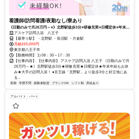
看護師/訪問看護/夜勤なし/寮あり
《日勤のみで月26万円～⭐》北野駅徒歩3分⭐研修充実⭐日曜定休⭐年末年
始もお休み⭐大手の訪問入浴❗️
アスケア訪問入浴 八王子
【最寄り駅】 ・北野駅 ・長沼駅 ・片倉駅
月給265,000円
東京都八王子市
【勤務時間】 1) 08：30～17：30
【仕事内容】 【仕事内容】 アスケア訪問入浴 八王子 《日勤のみで月
26万円～★》北野駅徒歩3分★研修充実★日曜定休★年末年始もお休
み★大手の訪問入浴！ ●京王線「北野駅」より徒歩3分と好立地にあ
る...
長期
学歴不問
経験者歓迎
ブランクOK
シフト制
昇給あり
アルバイト・パート