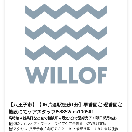
【八王子市】【JR片倉駅徒歩1分】早番固定 遅番固定
施設にてケアスタッフ/58852/ms130501
高時給★就業日など全て相談可★最短5分で登録完了！即日採用もあ
り。
(株)ウィルオブ・ワーク ライフケア事業部 CW立川支店
アクセス: 八王子市片倉町７２２－９ ・最寄り駅：ＪＲ片倉駅徒歩1