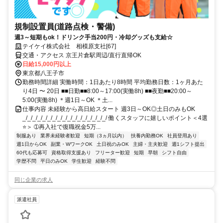
規制設置員(道路点検・警備)
週3～短期もok！ドリンク手当200円・冷却グッズも支給☆
テイケイ株式会社 相模原支社[67]
交通・アクセス 京王片倉駅周辺/直行直帰OK
日給15,000円以上
東京都八王子市
勤務時間詳細 実働時間：1日あたり8時間 平均勤務日数：1ヶ月あた
り4日 〜 20日 ■■日勤■■8:00～17:00(実働8h) ■■夜勤■■20:00～
5:00(実働8h) ＊週1日～OK ＊土...
仕事内容 未経験から高日給スタート 週3日～OK◎土日のみもOK
_/_/_/_/_/_/_/_/_/_/_/_/_/_/_/_/_/ 働くスタッフに嬉しいポイント＜4選
⭐＞ ➀再入社で復職祝金5万...
制服あり
業界未経験者歓迎
短期（3ヵ月以内）
扶養内勤務OK
社員登用あり
週1日からOK
副業・WワークOK
土日祝のみOK
主婦・主夫歓迎
週1シフト提出
60代も応募可
資格取得支援あり
フリーター歓迎
短期
早朝
シフト自由
学歴不問
平日のみOK
学生歓迎
経験不問
同じ企業の求人
派遣社員