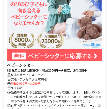
ベビーシッター
8月限定のお試し勤務OK！時給2000円〜★幅広い世代活躍中
株式会社ポピンズシッター
交通・アクセス 片倉駅周辺
時給2,000円～3,000円
東京都八王子市
勤務時間詳細 各ご家庭のご依頼によって変動します。 【働いている
方の勤務例】 ☆スキマ時間でパッと働く！ 8：00～8：30の朝の送迎
中心の保育 ▶身支度～散歩しながら保育園へ ☆専業でしっか...
仕事内容 ＊‥‥＊‥ おすすめポイント ‥＊‥‥＊ ⏩新人ボーナス制