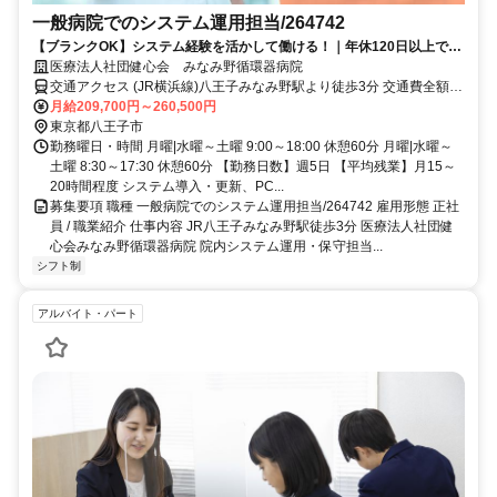
一般病院でのシステム運用担当/264742
【ブランクOK】システム経験を活かして働ける！｜年休120日以上で充
実
医療法人社団健心会 みなみ野循環器病院
交通アクセス (JR横浜線)八王子みなみ野駅より徒歩3分 交通費全額支
給 無料駐車場有
月給209,700円～260,500円
東京都八王子市
勤務曜日・時間 月曜|水曜～土曜 9:00～18:00 休憩60分 月曜|水曜～
土曜 8:30～17:30 休憩60分 【勤務日数】週5日 【平均残業】月15～
20時間程度 システム導入・更新、PC...
募集要項 職種 一般病院でのシステム運用担当/264742 雇用形態 正社
員 / 職業紹介 仕事内容 JR八王子みなみ野駅徒歩3分 医療法人社団健
心会みなみ野循環器病院 院内システム運用・保守担当...
シフト制
アルバイト・パート