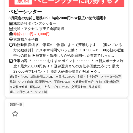
ベビーシッター
8月限定のお試し勤務OK！時給2000円〜★幅広い世代活躍中
株式会社ポピンズシッター
交通・アクセス 京王片倉駅周辺
時給2,000円～3,000円
東京都八王子市
勤務時間詳細 各ご家庭のご依頼によって変動します。 【働いている
方の勤務例】 ☆スキマ時間でパッと働く！ 8：00～8：30の朝の送迎
中心の保育 ▶身支度～散歩しながら保育園へ ☆専業でしっか...
仕事内容 ＊‥‥＊‥ おすすめポイント ‥＊‥‥＊ ⏩新人ボーナス制
度！最大23,000円あり！ 登録翌月までのお仕事回数に応じて 最大
23,000円プレゼント！ ※新人研修受講者が対象 ⏩ク...
週1日からOK
1日4時間以内OK
土日祝のみOK
主婦・主夫歓迎
フリーター歓迎
早朝
シフト自由
即日勤務OK
平日のみOK
交通費全額支給
午前
経験者歓迎
有資格者歓迎
研修あり
夕方
ブランクOK
交通費支給
長期歓迎
週2・3日からOK
シフト制
派遣社員