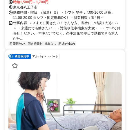
分
時給1,500円～1,700円
東京都八王子市
勤務時間・曜日: （派遣社員） ・シフト 早番：7:00-16:00 遅番：
11:00-20:00 ※シフト固定勤務OK！ ・就業日数：週4日～
仕事内容: ＜＜すぐに働きたい！そんな方、当社にご相談ください＞
＞ ・来週にでも働きたい！ ・対策や仕事検索が大変・・・ すべてお
任せください。 本件だけでなく、条件次第で即日で勤務できる求人
がた...
即日勤務OK
固定時間制
残業なし
駅近5分以内
アルバイト・パート