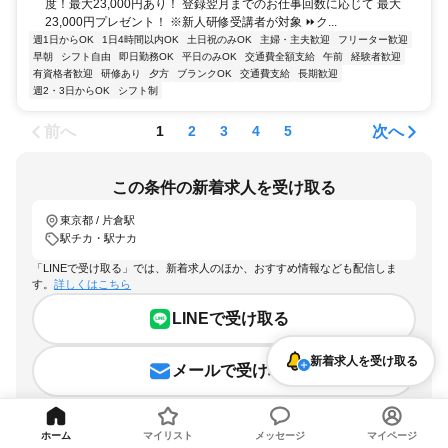
度！最大23,000円あり！ 登録翌月までのお仕事回数に応じて 最大
23,000円プレゼント！ ※新人研修受講者が対象 ⏩ク...
週1日からOK
1日4時間以内OK
土日祝のみOK
主婦・主夫歓迎
フリーター歓迎
早朝
シフト自由
即日勤務OK
平日のみOK
交通費全額支給
午前
経験者歓迎
有資格者歓迎
研修あり
夕方
ブランクOK
交通費支給
長期歓迎
週2・3日からOK
シフト制
前へ
次へ
1
2
3
4
5
この条件の新着求人を受け取る
東京都 / 片倉駅
駅チカ・駅ナカ
「LINEで受け取る」では、新着求人のほか、おすすめ情報なども配信しま
す。
詳しくはこちら
LINEで受け取る
新着求人を受け取る
メールで受け取る
ホーム
マイリスト
メッセージ
マイページ