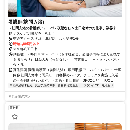
看護師(訪問入浴)
＜訪問入浴の看護師／ア・パ＞夜勤なし＆土日定休のお仕事。業界未経
験者・ブランクのある方も歓迎します！
アスケア訪問入浴 八王子
交通アクセス 各線「北野駅」より徒歩1分
時給1,895円以上
東京都八王子市
勤務曜日・時間 8:30～17:30（お客様都合、交通事情等により前後す
る場合あり） 日勤のみ（夜勤なし） 【営業曜日】 月・火・水・木・
金・祝
募集要項 職種 看護師（訪問入浴） 雇用形態 アルバイト / パート 仕事
内容 訪問入浴車に同乗し、お客様のバイタルチェックを実施し入浴
の可否判断を行います。（体温・血圧測定・SPO2など） 脱衣...
業界未経験者歓迎
変形労働時間制
資格取得支援あり
ブランクOK
昇給あり
同じ企業の求人
正社員