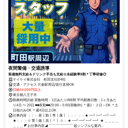
夜間警備・交通誘導
装備無料支給＆ドリンク手当も支給☆未経験率9割＊丁寧研修◎
テイケイ株式会社 町田支社[046]
交通・アクセス 片倉駅周辺/直行直帰OK
日給14,000円以上
東京都八王子市
勤務時間詳細 実働時間：1日あたり8時間 平均勤務日数：1ヶ月あた
り4日 〜 20日 ■■夜勤■■20:00～5:00(実働8h) ＊週1・２日～OK ＊土
日祝のみOK ＊週4日以上OK
仕事内容 ：：： 夜┃勤┃専┃属┃ ：：： ：：★ ━┛━┛━┛━┛
★：： ：☆ 警┃備┃員┃＊┃ ☆： ★ ━┛━┛━┛━┛ ★ ＿＿＿＿
＿＿＿ ◤お仕事内容◢ ￣￣￣￣￣￣￣ 超シンプルな案内...