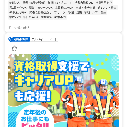
制服あり
業界未経験者歓迎
短期（3ヵ月以内）
扶養内勤務OK
社員登用あり
週1日からOK
副業・WワークOK
土日祝のみOK
主婦・主夫歓迎
週1シフト提出
60代も応募可
資格取得支援あり
フリーター歓迎
短期
早朝
シフト自由
学歴不問
平日のみOK
学生歓迎
経験不問
同じ企業の求人
アルバイト・パート