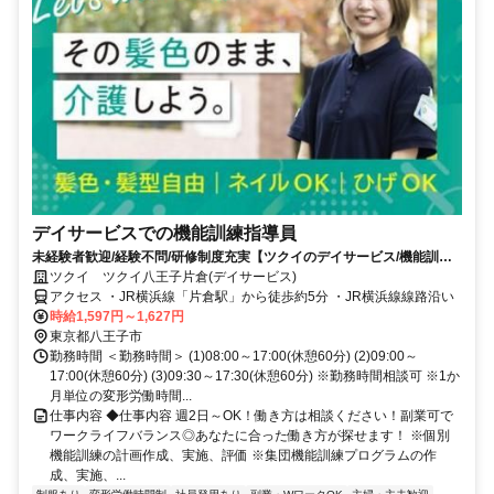
デイサービスでの機能訓練指導員
未経験者歓迎/経験不問/研修制度充実【ツクイのデイサービス/機能訓練
指導員求人】
ツクイ ツクイ八王子片倉(デイサービス)
アクセス ・JR横浜線「片倉駅」から徒歩約5分 ・JR横浜線線路沿い
時給1,597円～1,627円
東京都八王子市
勤務時間 ＜勤務時間＞ (1)08:00～17:00(休憩60分) (2)09:00～
17:00(休憩60分) (3)09:30～17:30(休憩60分) ※勤務時間相談可 ※1か
月単位の変形労働時間...
仕事内容 ◆仕事内容 週2日～OK！働き方は相談ください！副業可で
ワークライフバランス◎あなたに合った働き方が探せます！ ※個別
機能訓練の計画作成、実施、評価 ※集団機能訓練プログラムの作
成、実施、...