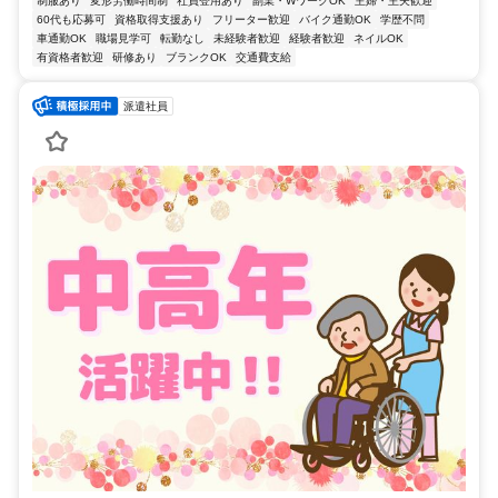
制服あり
変形労働時間制
社員登用あり
副業・WワークOK
主婦・主夫歓迎
60代も応募可
資格取得支援あり
フリーター歓迎
バイク通勤OK
学歴不問
車通勤OK
職場見学可
転勤なし
未経験者歓迎
経験者歓迎
ネイルOK
有資格者歓迎
研修あり
ブランクOK
交通費支給
派遣社員