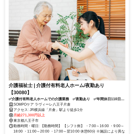
介護福祉士 | 介護付有料老人ホーム/夜勤あり
【30080】
✅介護付有料老人ホームでの介護業務 ✅夜勤あり ✅年間休日110日
✅「片倉」駅より徒歩1分 ✅研修制度・資格取得支援制度 充実！ ✅応
SOMPOケア ラヴィーレ八王子片倉
募条件：介護系資格をお持ちの方
アクセス: JR横浜線「片倉」駅より徒歩1分
月給271,300円以上
東京都八王子市
勤務時間・曜日: 【勤務時間】 【シフト例】 ・7:00～16:00 ・9:00～
18:00 ・11:00～20:00 ・17:00～翌10:00 休憩60分 ※施設により異な