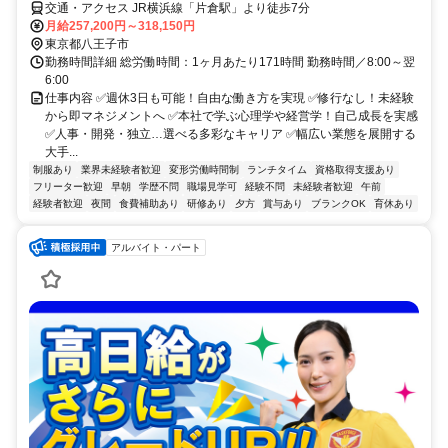
交通・アクセス JR横浜線「片倉駅」より徒歩7分
月給257,200円～318,150円
東京都八王子市
勤務時間詳細 総労働時間：1ヶ月あたり171時間 勤務時間／8:00～翌
6:00
仕事内容 ✅週休3日も可能！自由な働き方を実現 ✅修行なし！未経験
から即マネジメントへ ✅本社で学ぶ心理学や経営学！自己成長を実感
✅人事・開発・独立…選べる多彩なキャリア ✅幅広い業態を展開する
大手...
制服あり
業界未経験者歓迎
変形労働時間制
ランチタイム
資格取得支援あり
フリーター歓迎
早朝
学歴不問
職場見学可
経験不問
未経験者歓迎
午前
経験者歓迎
夜間
食費補助あり
研修あり
夕方
賞与あり
ブランクOK
育休あり
アルバイト・パート