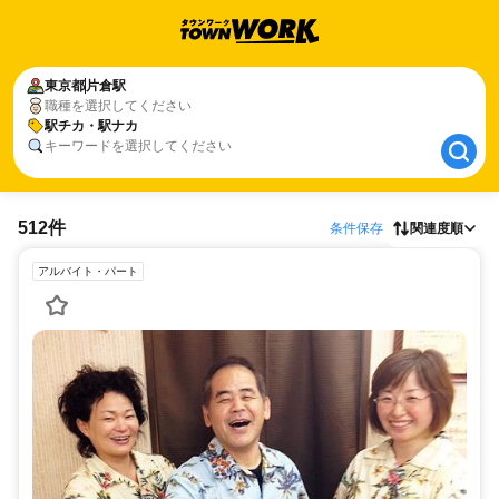
東京都
東京都
片倉駅
片倉駅
職種を選択してください
駅チカ・駅ナカ
駅チカ・駅ナカ
キーワードを選択してください
512件
条件保存
関連度順
アルバイト・パート