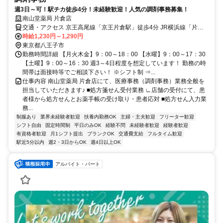
週3日～可！駅チカ徒歩4分！未経験歓迎！人気の調剤事務募集！
南山堂薬局 片倉店
交通・アクセス 京王高尾線「京王片倉駅」徒歩4分 JR横浜線「片倉
駅」徒歩10分
時給1,230円～1,290円
東京都八王子市
勤務時間詳細 【月火木金】9：00～18：00 【水曜】9：00～17：30
【土曜】9：00～16：30 週3～4日程度を想定しています！ 勤務の時
間帯は面接時等でご相談下さい！ ※シフト制 ⇒...
仕事内容 南山堂薬局 片倉店にて、医療事務（調剤事務）業務全般を
担当していただきます♪ ■処方箋せん受付業務 ∟店舗の受付にて、患
者様から処方せんとお薬手帳の受け取り・患者応対 ■処方せん入力業
務...
制服あり
業界未経験者歓迎
扶養内勤務OK
主婦・主夫歓迎
フリーター歓迎
シフト自由
固定時間制
平日のみOK
経験不問
未経験者歓迎
経験者歓迎
有資格者歓迎
月1シフト提出
ブランクOK
交通費支給
フルタイム歓迎
駅近5分以内
週2・3日からOK
週4日以上OK
アルバイト・パート