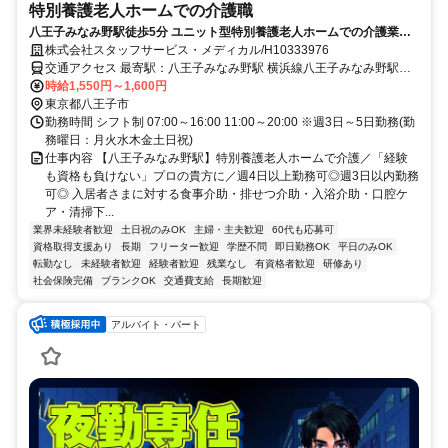
特別養護老人ホームでの介護職
八王子みなみ野駅徒歩5分 ユニット型特別養護老人ホームでの介護業
務 週３日～
株式会社スタッフサービス・メディカル/H10333976
交通アクセス 最寄駅：八王子みなみ野駅 横浜線八王子みなみ野駅徒
歩5分
時給1,550円～1,600円
東京都八王子市
勤務時間 シフト制 07:00～16:00 11:00～20:00 ※週3日～5日勤務(勤
務曜日：月火水木金土日祝)
仕事内容 【八王子みなみ野駅】特別養護老人ホームで介護／「経験
も資格も負けない」プロの貴方に／週4日以上勤務可◎週3日以内勤務
可◎ 入居者さまに対する食事介助・排せつ介助・入浴介助・口腔ケ
ア・清掃下...
業界未経験者歓迎
土日祝のみOK
主婦・主夫歓迎
60代も応募可
資格取得支援あり
長期
フリーター歓迎
学歴不問
即日勤務OK
平日のみOK
転勤なし
未経験者歓迎
経験者歓迎
残業なし
有資格者歓迎
研修あり
社会保険完備
ブランクOK
交通費支給
長期歓迎
アルバイト・パート