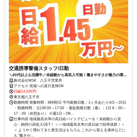
交通誘導警備スタッフ/日勤
＼60代以上も活躍中／未経験から高収入可能！働きやすさが魅力の環境
で警備員デビューをしませんか！【月収29万円可能！日払いもOK！】
株式会社MSK 八王子営業所
勤務3日前迄シフト申請が可能です！週1日～・短期もOK！あなたのラ
アクセス 現場への直行直帰OK
イフスタイルに合わせてお仕事しませんか！未経験者大歓迎！年代幅広
日給14,500円
く活躍しています。
東京都八王子市
勤務時間 実働時間：8時間/日 平均勤務日数：1ヶ月あたり4日～20日
・勤務時間： [1] 08:00～17:00 ・最低勤務日数（週）：1日 8：00～
17：00（休憩あり） ※週1日～OK...
仕事内容 地域最高水準の高日給バイトデビューを！未経験から安
心・納得の高収入GET！ ＞＞地域最高水準の高日給で効率抜群！＜
＜ ようやく慣れてきた新生活はもちろん これから迎える連休などに
も ”働きや...