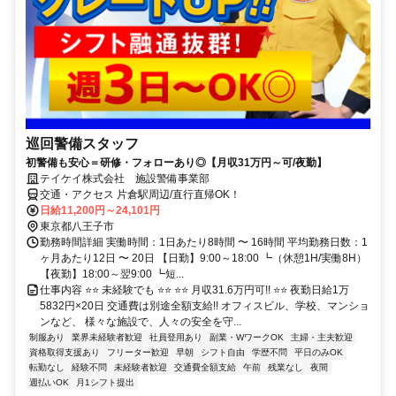
巡回警備スタッフ
初警備も安心＝研修・フォローあり◎【月収31万円～可/夜勤】
テイケイ株式会社 施設警備事業部
交通・アクセス 片倉駅周辺/直行直帰OK！
日給11,200円～24,101円
東京都八王子市
勤務時間詳細 実働時間：1日あたり8時間 〜 16時間 平均勤務日数：1
ヶ月あたり12日 〜 20日 【日勤】9:00～18:00 ┗（休憩1H/実働8H）
【夜勤】18:00～翌9:00 ┗短...
仕事内容 ⭐⭐ 未経験でも ⭐⭐ ⭐⭐ 月収31.6万円可!! ⭐⭐ 夜勤日給1万
5832円×20日 交通費は別途全額支給!! オフィスビル、学校、マンショ
ンなど、 様々な施設で、人々の安全を守...
制服あり
業界未経験者歓迎
社員登用あり
副業・WワークOK
主婦・主夫歓迎
資格取得支援あり
フリーター歓迎
早朝
シフト自由
学歴不問
平日のみOK
転勤なし
経験不問
未経験者歓迎
交通費全額支給
午前
残業なし
夜間
週払いOK
月1シフト提出