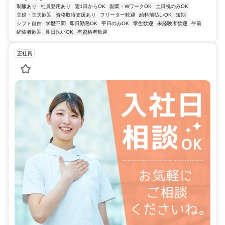
制服あり
社員登用あり
週1日からOK
副業・WワークOK
土日祝のみOK
主婦・主夫歓迎
資格取得支援あり
フリーター歓迎
給料前払いOK
短期
シフト自由
学歴不問
即日勤務OK
平日のみOK
学生歓迎
未経験者歓迎
午前
経験者歓迎
即日払いOK
有資格者歓迎
正社員