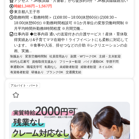
アクセス ・JR横浜線「片倉駅」から徒歩約5分 ・JR横浜線線路沿い
時給1,346円～1,567円
東京都八王子市
勤務時間 ＜勤務時間＞ (1)08:00～18:00(休憩60分) (2)08:30～
18:00(休憩60分) ※勤務時間相談可 ※1か月単位の変形労働時間制 ※
月平均時間外勤務8時間程度 ※月間労働...
仕事内容 ◆仕事内容 通いの送迎付きの介護サービス！産休・育休取
得実績あり&子育てママ在籍中！ライフイベントにも柔軟に対応して
います。 ※食事や入浴、排せつなどの介助 ※レクリエーションの企
画、実施...
制服あり
変形労働時間制
社員登用あり
副業・WワークOK
主婦・主夫歓迎
60代も応募可
資格取得支援あり
フリーター歓迎
バイク通勤OK
学歴不問
車通勤OK
職場見学可
転勤なし
未経験者歓迎
経験者歓迎
ネイルOK
有資格者歓迎
研修あり
ブランクOK
交通費支給
アルバイト・パート