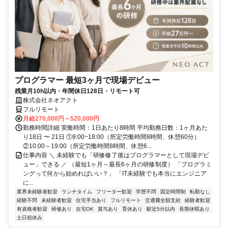
プログラマー 最短3ヶ月で現場デビュー
残業月10h以内・年間休日128日・リモート可
株式会社ネオアクト
フルリモート
月給270,000円～520,000円
勤務時間詳細 実働時間：1日あたり8時間 平均勤務日数：1ヶ月あた
り18日 〜 21日 ①9:00~18:00（所定労働時間8時間、休憩60分）
②10:00～19:00（所定労働時間8時間、休憩6...
仕事内容 ＼ 未経験でも「研修修了後はプログラマーとして現場デビ
ュー」できる ／ （最短1ヶ月～最長6ヶ月の研修制度） 「プログラミ
ングって何から始めればいい？」 「IT未経験でも本当にエンジニア
に...
業界未経験者歓迎
ランチタイム
フリーター歓迎
学歴不問
固定時間制
転勤なし
経験不問
未経験者歓迎
住宅手当あり
フルリモート
交通費全額支給
経験者歓迎
有資格者歓迎
研修あり
在宅OK
賞与あり
育休あり
駅近5分以内
長期休暇あり
土日祝休み