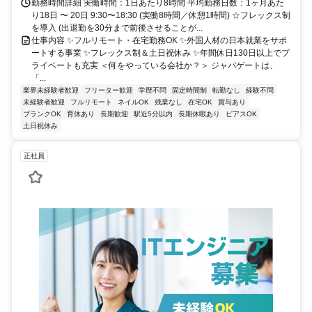
勤務時間詳細 実働時間：1日あたり8時間 平均勤務日数：1ヶ月あた
り18日 〜 20日 9:30〜18:30 (実働8時間／休憩1時間) ☆フレックス制
を導入 (出退勤を30分まで前後させることが...
仕事内容 ✨フルリモート・在宅勤務OK ✨外国人材の日本就業をサポ
ートする事業 ✨フレックス制＆土日祝休み ✨年間休日130日以上でプ
ライベートも充実 ＜何をやっている会社か？＞ ジャパゲートは、
「...
業界未経験者歓迎
フリーター歓迎
学歴不問
固定時間制
転勤なし
経験不問
未経験者歓迎
フルリモート
ネイルOK
残業なし
在宅OK
賞与あり
ブランクOK
育休あり
長期歓迎
駅近5分以内
長期休暇あり
ピアスOK
土日祝休み
正社員