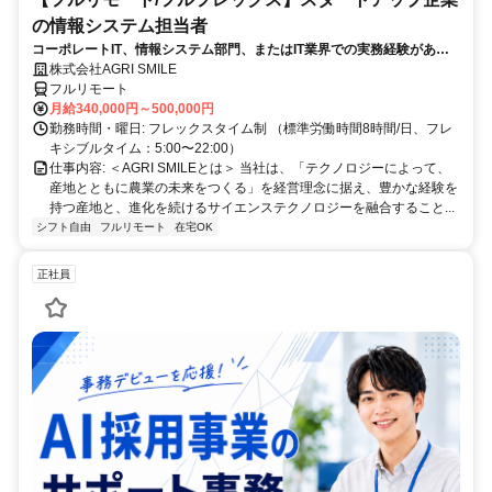
の情報システム担当者
コーポレートIT、情報システム部門、またはIT業界での実務経験がある
方、大歓迎！
株式会社AGRI SMILE
フルリモート
月給340,000円～500,000円
勤務時間・曜日: フレックスタイム制 （標準労働時間8時間/日、フレ
キシブルタイム：5:00〜22:00）
仕事内容: ＜AGRI SMILEとは＞ 当社は、「テクノロジーによって、
産地とともに農業の未来をつくる」を経営理念に据え、豊かな経験を
持つ産地と、進化を続けるサイエンステクノロジーを融合すること...
シフト自由
フルリモート
在宅OK
正社員