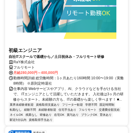
初級エンジニア
自社ITスクールで基礎から／土日祝休み・フルリモート研修
RaY株式会社
フルリモート
月給280,000円～400,000円
勤務時間詳細 総労働時間：1ヶ月あたり160時間 10:00〜19:00（実働
8時間） ※原則定時退社
仕事内容 Webサービスやアプリ、AI、クラウドなどを手がける当社
で、 ITエンジニアとして活躍していただきます。 入社後は3ヶ月の研
修からスタート。未経験の方も、ITの基礎から楽しく学べます！ ■...
業界未経験者歓迎
資格取得支援あり
フリーター歓迎
学歴不問
固定時間制
転勤なし
経験不問
未経験者歓迎
住宅手当あり
フルリモート
交通費全額支給
ネイルOK
残業なし
研修あり
在宅OK
賞与あり
ブランクOK
育休あり
駅近5分以内
資格取得手当あり
派遣社員