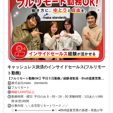
キャッシュレス決済のインサイドセールス(フルリモー
ト勤務)
【フルリモート勤務OK】平日５日勤務／経験者歓迎・BtoB提案営業で
スキルアップ
株式会社make standards
フルリモート
時給1,600円以上
勤務時間・曜日: 平日のみ 9：00～18：00 実働時間：1日あたり8時
間 休憩1時間
仕事内容: ＼＼在宅型リモートワーク ／／
◇★───────────────★◇ ●BtoB提案営業の基礎～実践が学