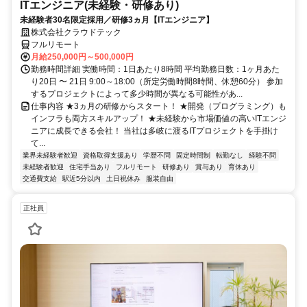
ITエンジニア(未経験・研修あり)
未経験者30名限定採用／研修3ヵ月【ITエンジニア】
株式会社クラウドテック
フルリモート
月給250,000円～500,000円
勤務時間詳細 実働時間：1日あたり8時間 平均勤務日数：1ヶ月あた
り20日 〜 21日 9:00～18:00（所定労働時間8時間、休憩60分） 参加
するプロジェクトによって多少時間が異なる可能性があ...
仕事内容 ★3ヵ月の研修からスタート！ ★開発（プログラミング）も
インフラも両方スキルアップ！ ★未経験から市場価値の高いITエンジ
ニアに成長できる会社！ 当社は多岐に渡るITプロジェクトを手掛け
て...
業界未経験者歓迎
資格取得支援あり
学歴不問
固定時間制
転勤なし
経験不問
未経験者歓迎
住宅手当あり
フルリモート
研修あり
賞与あり
育休あり
交通費支給
駅近5分以内
土日祝休み
服装自由
正社員