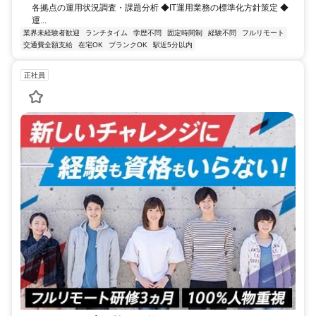
各拠点の運用状況調査・課題分析 ◆IT運用業務の標準化方針策定 ◆
運...
業界未経験者歓迎
ランチタイム
学歴不問
固定時間制
経験不問
フルリモート
交通費全額支給
在宅OK
ブランクOK
駅近5分以内
正社員