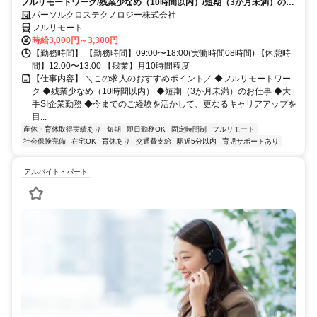
フルリモートワーク/残業少なめ（10時間以内）/短期（3か月未満）のお
仕事/大手SI企業勤務/今までのご経験を活かして、更なるキャリアアップ
パーソルクロステクノロジー株式会社
を目指せます
フルリモート
時給3,000円～3,300円
【勤務時間】 【勤務時間】09:00〜18:00(実働時間08時間) 【休憩時
間】12:00〜13:00 【残業】月10時間程度
【仕事内容】 ＼この求人のおすすめポイント／ ◆フルリモートワー
ク ◆残業少なめ（10時間以内） ◆短期（3か月未満）のお仕事 ◆大
手SI企業勤務 ◆今までのご経験を活かして、更なるキャリアアップを
目...
産休・育休取得実績あり
短期
即日勤務OK
固定時間制
フルリモート
社会保険完備
在宅OK
育休あり
交通費支給
駅近5分以内
育児サポートあり
アルバイト・パート