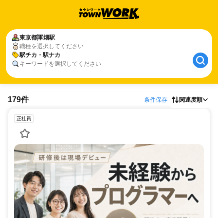
東京都
軍畑駅
職種を選択してください
駅チカ・駅ナカ
キーワードを選択してください
179件
条件保存
関連度順
正社員