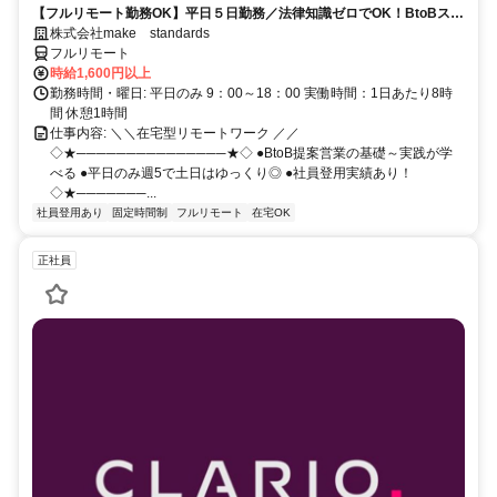
【フルリモート勤務OK】平日５日勤務／法律知識ゼロでOK！BtoBスキ
ルが身につく営業職
株式会社make standards
フルリモート
時給1,600円以上
勤務時間・曜日: 平日のみ 9：00～18：00 実働時間：1日あたり8時
間 休憩1時間
仕事内容: ＼＼在宅型リモートワーク ／／
◇★───────────────★◇ ●BtoB提案営業の基礎～実践が学
べる ●平日のみ週5で土日はゆっくり◎ ●社員登用実績あり！
◇★───────...
社員登用あり
固定時間制
フルリモート
在宅OK
正社員