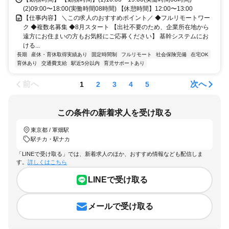
(2)09:00〜18:00(実働時間08時間) 【休憩時間】12:00〜13:00
【仕事内容】 ＼この求人のおすすめポイント／ ◆フルリモートワー
ク ◆複数名募集 ◆8月スタート 【出社不要のため、企業所在地から
遠方にお住まいの方もお気軽にご応募ください】 基幹システムにお
ける...
長期
産休・育休取得実績あり
固定時間制
フルリモート
社会保険完備
在宅OK
育休あり
交通費支給
駅近5分以内
育児サポートあり
前へ
次へ
1
2
3
4
5
この条件の新着求人を受け取る
東京都 / 軍畑駅
駅チカ・駅ナカ
「LINEで受け取る」では、新着求人のほか、おすすめ情報なども配信しま
す。
詳しくはこちら
LINEで受け取る
メールで受け取る