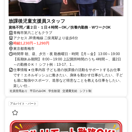
放課後児童支援員スタッフ
資格不問／週２日・１日４時間～OK／扶養内勤務・WワークOK
青梅市第六こどもクラブ
アクセス JR青梅線 二俣尾駅より徒歩6分
時給1,230円～1,290円
東京都青梅市
時間帯 朝、昼、夕方・夜 勤務曜日・時間 【月～金】 13:00～19:00
【長期休み期間】 8:00～19:00 上記開所時間のうち 4時間～、週2日
～の勤務ＯＫ！ シフト例：13-17、1...
仕事情報 ● 仕事内容 子ども達の放課後の活動をサポートするお仕事
です！エネルギッシュに働きたい、身体を動かす仕事がしたい、子ど
も達に勉強やスポーツ、造形など得意なことを教える仕事をしたい、
楽しい仕...
社員登用あり
平日のみOK
学生歓迎
交通費支給
シフト制
アルバイト・パート