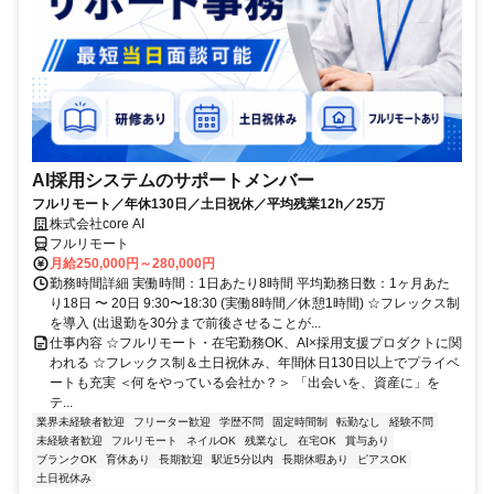
AI採用システムのサポートメンバー
フルリモート／年休130日／土日祝休／平均残業12h／25万
株式会社core AI
フルリモート
月給250,000円～280,000円
勤務時間詳細 実働時間：1日あたり8時間 平均勤務日数：1ヶ月あた
り18日 〜 20日 9:30〜18:30 (実働8時間／休憩1時間) ☆フレックス制
を導入 (出退勤を30分まで前後させることが...
仕事内容 ☆フルリモート・在宅勤務OK、AI×採用支援プロダクトに関
われる ☆フレックス制＆土日祝休み、年間休日130日以上でプライベ
ートも充実 ＜何をやっている会社か？＞ 「出会いを、資産に」を
テ...
業界未経験者歓迎
フリーター歓迎
学歴不問
固定時間制
転勤なし
経験不問
未経験者歓迎
フルリモート
ネイルOK
残業なし
在宅OK
賞与あり
ブランクOK
育休あり
長期歓迎
駅近5分以内
長期休暇あり
ピアスOK
土日祝休み