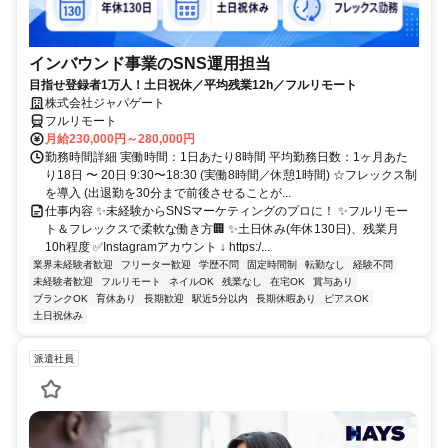
インバウンド事業のSNS運用担当
目指せ登録者1万人！土日祝休／平均残業12h／フルリモート
株式会社ジャパゲート
フルリモート
月給230,000円～280,000円
勤務時間詳細 実働時間：1日あたり8時間 平均勤務日数：1ヶ月あた
り18日 〜 20日 9:30〜18:30 (実働8時間／休憩1時間) ☆フレックス制
を導入 (出退勤を30分まで前後させることが...
仕事内容 ✨未経験からSNSマーケティングのプロに！ ✨フルリモー
ト＆フレックスで柔軟な働き方🏢 ✨土日休み(年休130日)、残業月
10h程度 ✅Instagramアカウント ↓ https:/...
業界未経験者歓迎
フリーター歓迎
学歴不問
固定時間制
転勤なし
経験不問
未経験者歓迎
フルリモート
ネイルOK
残業なし
在宅OK
賞与あり
ブランクOK
育休あり
長期歓迎
駅近5分以内
長期休暇あり
ピアスOK
土日祝休み
派遣社員