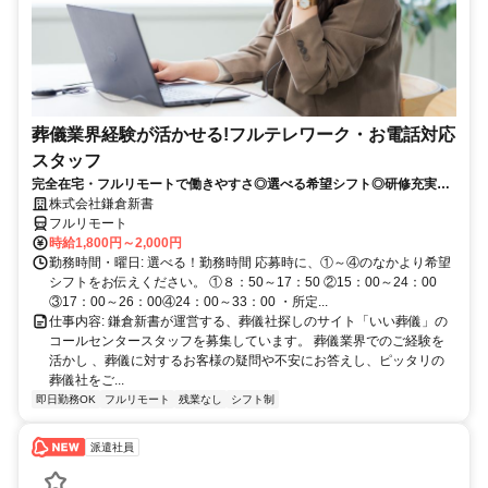
葬儀業界経験が活かせる!フルテレワーク・お電話対応
スタッフ
完全在宅・フルリモートで働きやすさ◎選べる希望シフト◎研修充実だ
から未経験でも安心！平日休みありの完全週休2日制で充実のワークラ
株式会社鎌倉新書
イフバランス！
フルリモート
時給1,800円～2,000円
勤務時間・曜日: 選べる！勤務時間 応募時に、①～④のなかより希望
シフトをお伝えください。 ①８：50～17：50 ②15：00～24：00
③17：00～26：00④24：00～33：00 ・所定...
仕事内容: 鎌倉新書が運営する、葬儀社探しのサイト「いい葬儀」の
コールセンタースタッフを募集しています。 葬儀業界でのご経験を
活かし 、葬儀に対するお客様の疑問や不安にお答えし、ピッタリの
葬儀社をご...
即日勤務OK
フルリモート
残業なし
シフト制
派遣社員