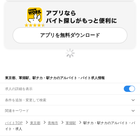
アプリを無料ダウンロード
東京都、軍畑駅、駅チカ・駅ナカのアルバイト・バイト求人情報
求人の詳細を表示
条件を追加・変更して検索
市区町村を追加・変更
関連キーワード
完全在宅ワーク 全国
シール貼り 在宅
現在地周辺
ガチャガチャ
犬カフェ
東京都
駅を追加・変更
バイトTOP
東京都
青梅市
軍畑駅
駅チカ・駅ナカのアルバイト・バ
東京都
すべて
イト・求人
東京23区
すべて
職種を追加・変更
JR東海道本線(東京～熱海)
千代田区
中央区
港区
新宿区
文京区
台東区
墨田区
江東区
品川区
目黒区
大田区
東京駅
新橋駅
品川駅
飲食・フードサービス
世田谷区
渋谷区
中野区
杉並区
豊島区
北区
荒川区
板橋区
練馬区
足立区
葛飾区