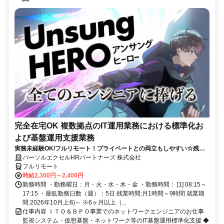
完全在宅OK 複数拠点のIT運用業務における標準化お
よび基盤運用支援業務
実務未経験OK/フルリモート！プライベートとの両立もしやすい☆残業
ちょっと♪
パーソルエクセルHRパートナーズ 株式会社
フルリモート
時給2,300円～2,400円
勤務時間 ・勤務曜日：月・火・水・木・金 ・勤務時間： [1] 08:15～
17:15 ・最低勤務日数（週）：5日 残業時間:月1時間～9時間 就業期
間:2026年10月上旬～ ※6ヶ月以上（...
仕事内容 ＩＴＯ＆ＢＰＯ事業でのネットワークエンジニアのお仕事
監視システム・仮想基盤・ネットワーク等のIT基盤運用標準化支援 ◆