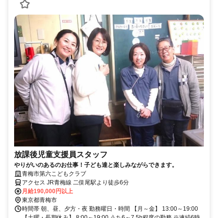
放課後児童支援員スタッフ
やりがいのあるのお仕事！子ども達と楽しみながらできます。
青梅市第六こどもクラブ
アクセス JR青梅線 二俣尾駅より徒歩6分
月給190,000円以上
東京都青梅市
時間帯 朝、昼、夕方・夜 勤務曜日・時間 【月～金】 13:00～19:00
【土曜・長期休み】 8:00～19:00 うち6～7.5h程度の勤務 ※連続6時