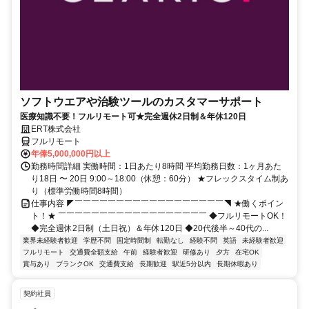
ソフトウエアや治験ツールのカスタマーサポート
医療知識不要！フルリモート可★完全週休2日制＆年休120日
ERT株式会社
フルリモート
年俸5,000,000円以上
勤務時間詳細 実働時間：1日あたり8時間 平均勤務日数：1ヶ月あた
り18日 〜 20日 9:00～18:00（休憩：60分） ★フレックスタイム制あ
り（標準労働時間8時間）
仕事内容 ◤￣￣￣￣￣￣￣￣￣￣￣￣￣￣￣￣￣￣◥ ★働くポイン
ト！★ ￣￣￣￣￣￣￣￣￣￣￣￣￣￣￣￣￣￣ ◆フルリモートOK！
◆完全週休2日制（土日祝）＆年休120日 ◆20代後半～40代の...
業界未経験者歓迎
学歴不問
固定時間制
転勤なし
経験不問
英語
未経験者歓迎
フルリモート
交通費全額支給
午前
経験者歓迎
研修あり
夕方
在宅OK
賞与あり
ブランクOK
交通費支給
長期歓迎
駅近5分以内
長期休暇あり
契約社員