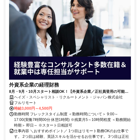
外資系企業の経理財務
8月・9月・10月スタート相談OK！【外資系企業／正社員登用の可能性
大／700万～800万／リモート勤務OK】経理財務
ヘイズ・スペシャリスト・リクルートメント・ジャパン株式会社
フルリモート
時給3,000円～4,500円
勤務時間 フレックスタイム制度 ＜勤務時間について＞ 9:00～
17:00(実働7時間00分 休憩1時間) ※残業月5～10時間程度 ＜勤務開始
時期＞ 即日～ ※スタート日相談可
仕事内容 ＼おすすめポイント／ 1つ目はリモート勤務OKのお仕事で
す。 2つ目は経験、英語スキルを活かせるお仕事です。 3つ目は正社