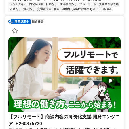
ランチタイム
固定時間制
転勤なし
住宅手当あり
フルリモート
交通費全額支給
研修あり
賞与あり
交通費支給
駅近5分以内
資格取得手当あり
土日祝休み
派遣社員
【フルリモート】商談内容の可視化支援/開発エンジニ
ア_E260875730