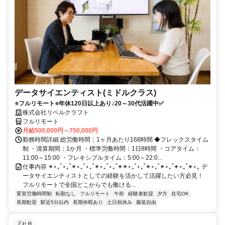
データサイエンティスト(ミドルクラス)
⭐フルリモート⭐年休120日以上あり♪20～30代活躍中✅
株式会社リベルクラフト
フルリモート
月給500,000円～750,000円
勤務時間詳細 総労働時間：1ヶ月あたり168時間 ◆フレックスタイム
制 ・清算期間：1か月 ・標準労働時間：1日8時間 ・コアタイム：
11:00～15:00 ・フレキシブルタイム：5:00～22:0...
仕事内容 ✶⋆｡˚⋆｡˚✶⋆｡˚⋆｡˚✶⋆｡˚⋆｡˚✶✶⋆｡˚⋆｡˚✶⋆｡˚✶⋆｡˚✶⋆｡˚✶⋆｡ デ
ータサイエンティストとしての経験を活かして活躍したい方必見！
フルリモートで全国どこからでも働ける...
変形労働時間制
転勤なし
フルリモート
午前
経験者歓迎
夕方
在宅OK
長期歓迎
駅近5分以内
長期休暇あり
土日祝休み
服装自由
正社員