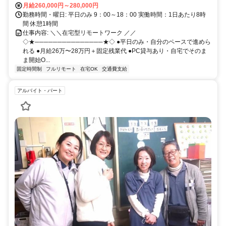
月給260,000円～280,000円
勤務時間・曜日: 平日のみ 9：00～18：00 実働時間：1日あたり8時
間 休憩1時間
仕事内容: ＼＼在宅型リモートワーク ／／
◇★───────────────★◇ ●平日のみ・自分のペースで進めら
れる ●月給26万〜28万円＋固定残業代 ●PC貸与あり・自宅でそのま
ま開始O...
固定時間制
フルリモート
在宅OK
交通費支給
アルバイト・パート