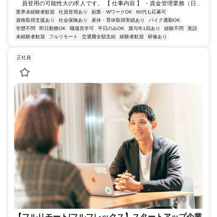
員登用の可能性大の求人です。 【 仕事内容 】 ・資金管理業務（日...
業界未経験者歓迎
社員登用あり
副業・WワークOK
60代も応募可
資格取得支援あり
社会保険あり
産休・育休取得実績あり
バイク通勤OK
学歴不問
即日勤務OK
職場見学可
平日のみOK
賞与年1回あり
経験不問
英語
未経験者歓迎
フルリモート
交通費全額支給
経験者歓迎
研修あり
正社員
【フルリモート/フルフレックス】スタートアップ企業