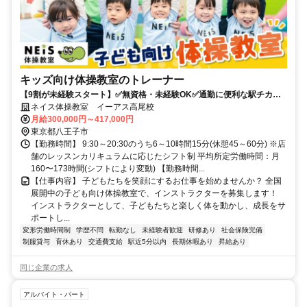
キッズ向け体操教室のトレーナー
【9割が未経験スタート】✅️無資格・未経験OK✅️通勤に便利な駅チカ✅️
充実のサポートで安心して始められます！
ネイス体操教室 イーアス高尾校
月給300,000円～417,000円
東京都八王子市
【勤務時間】 9:30～20:30のうち6～10時間15分(休憩45～60分) ※店
舗のレッスンカリキュラムに応じたシフト制 平均所定労働時間：月
160〜173時間(シフトにより変動) 【勤務時間...
【仕事内容】 子どもたちを笑顔にするお仕事を始めませんか？ 全国
展開中の子ども向け体操教室で、インストラクターを募集します！
インストラクターとして、子どもたちと楽しく体を動かし、成長をサ
ポートし...
変形労働時間制
学歴不問
転勤なし
未経験者歓迎
研修あり
社会保険完備
制服貸与
育休あり
交通費支給
駅近5分以内
長期休暇あり
昇給あり
同じ企業の求人
アルバイト・パート