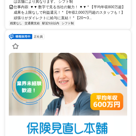
は店舗により異なります。 シフト制
仕事内容: ▼▼ 数字で見る当社の魅力！ ▼▼ * 【平均年収800万超】
成果を上限なしで利益還元！ * 【年収2,000万円超のスタッフも！】
頑張りがダイレクトに給与に直結！ * 【20〜3...
残業なし
交通費支給
駅近5分以内
シフト制
正社員