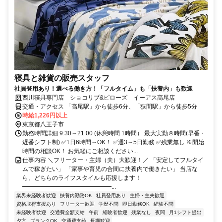
寝具と雑貨の販売スタッフ
社員登用あり！選べる働き方！「フルタイム」も「扶養内」も歓迎
西川寝具専門店 ショコリブ&ピローズ イーアス高尾店
交通・アクセス 「高尾駅」から徒歩6分、「狭間駅」から徒歩5分
時給1,226円以上
東京都八王子市
勤務時間詳細 9:30～21:00 (休憩時間 1時間） 最大実勤８時間(早番・
遅番シフト制) ✅1日6時間～OK！ ✅週3～5日勤務 ✅残業無し ※開始
時間の相談OK！ お気軽にご相談ください...
仕事内容 ＼フリーター・主婦（夫）大歓迎！／ 「安定してフルタイ
ムで稼ぎたい」 「家事や育児の合間に扶養内で働きたい」 当店な
ら、どちらのライフスタイルも応援します！
━━━━━━━━━━━━━━━...
業界未経験者歓迎
扶養内勤務OK
社員登用あり
主婦・主夫歓迎
資格取得支援あり
フリーター歓迎
学歴不問
即日勤務OK
経験不問
未経験者歓迎
交通費全額支給
午前
経験者歓迎
残業なし
夜間
月1シフト提出
夕方
ブランクOK
交通費支給
長期歓迎