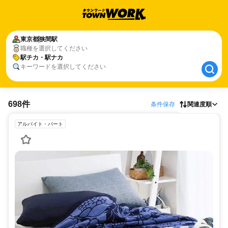
東京都
東京都
狭間駅
狭間駅
職種を選択してください
駅チカ・駅ナカ
駅チカ・駅ナカ
キーワードを選択してください
698件
条件保存
関連度順
アルバイト・パート