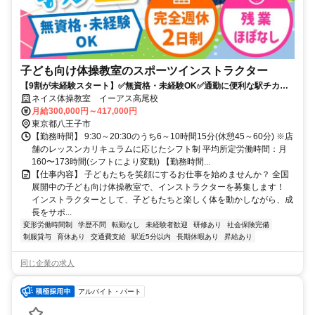
子ども向け体操教室のスポーツインストラクター
【9割が未経験スタート】✅️無資格・未経験OK✅️通勤に便利な駅チカ✅️
充実のサポートで安心して始められます！
ネイス体操教室 イーアス高尾校
月給300,000円～417,000円
東京都八王子市
【勤務時間】 9:30～20:30のうち6～10時間15分(休憩45～60分) ※店
舗のレッスンカリキュラムに応じたシフト制 平均所定労働時間：月
160〜173時間(シフトにより変動) 【勤務時間...
【仕事内容】 子どもたちを笑顔にするお仕事を始めませんか？ 全国
展開中の子ども向け体操教室で、インストラクターを募集します！
インストラクターとして、子どもたちと楽しく体を動かしながら、成
長をサポ...
変形労働時間制
学歴不問
転勤なし
未経験者歓迎
研修あり
社会保険完備
制服貸与
育休あり
交通費支給
駅近5分以内
長期休暇あり
昇給あり
同じ企業の求人
アルバイト・パート