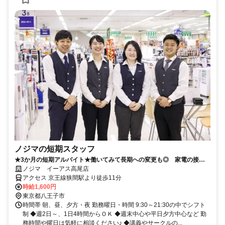
ノジマの短期スタッフ
★3か月の短期アルバイト★働いてみて長期への変更も◎ 家電の接客
のお仕事です！
ノジマ イーアス高尾店
アクセス 京王線狭間駅より徒歩11分
時給1,600円
東京都八王子市
時間帯 朝、昼、夕方・夜 勤務曜日・時間 9:30～21:30の中でシフト
制 ◆週2日～、1日4時間からＯＫ ◆週末中心や平日夕方中心など 勤
務時間や曜日は気軽に相談ください♪ ◆講義やサークルの...