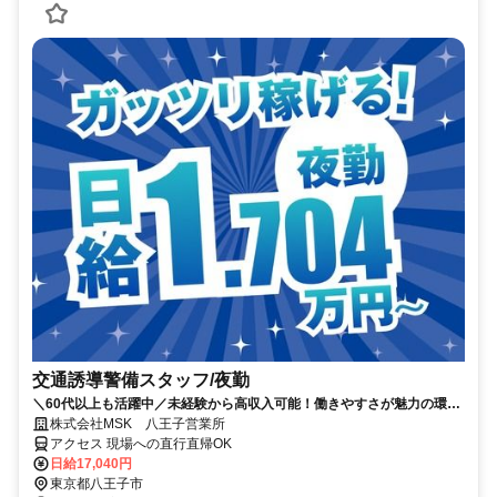
交通誘導警備スタッフ/夜勤
＼60代以上も活躍中／未経験から高収入可能！働きやすさが魅力の環境
で警備員デビューをしませんか！【月収34万円以上可能！日払いも
株式会社MSK 八王子営業所
OK！】勤務3日前迄シフト申請が可能です！週1日～・短期もOK！あな
アクセス 現場への直行直帰OK
たのライフスタイルに合わせてお仕事しませんか！未経験者大歓迎！年
日給17,040円
代幅広く活躍しています。
東京都八王子市