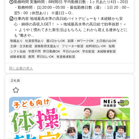
勤務時間 実働時間：8時間/日 平均勤務日数：1ヶ月あたり4日～20日
・勤務時間： [1] 20:00～05:00 ・最低勤務日数（週）：1日 20：00～
翌5：00（休憩あり） ※週1日～O...
仕事内容 地域最高水準の高日給バイトデビューを！未経験から安
心・納得の高収入GET！ ＞＞地域最高水準の高日給で効率抜群！＜
＜ ようやく慣れてきた新生活はもちろん これから迎える連休などに
も ”働きや...
制服あり
社員登用あり
週1日からOK
副業・WワークOK
土日祝のみOK
主婦・主夫歓迎
資格取得支援あり
フリーター歓迎
給料前払いOK
短期
シフト自由
学歴不問
即日勤務OK
平日のみOK
学生歓迎
未経験者歓迎
経験者歓迎
夜間
即日払いOK
有資格者歓迎
同じ企業の求人
正社員