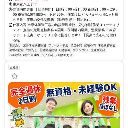
東京都八王子市
勤務時間詳細 【勤務時間】 日勤9：00～21：00 夜勤21：00～翌9：
00 ※実働10時間30分、休憩90分、残業は殆どありません ※1ヶ月毎
の日勤・夜勤の交代制勤務 【勤務形態】 4勤4休(...
仕事内容 半導体製造工場の施設管理業務、及び付随作業 ●ユーティリ
ティー点検の定期点検業務 ●昼間・夜間構内巡回、監視業務 ※教育・
サポート充実！ゆっくり丁寧に指導します！ 【長期で安心して働け
る職...
制服あり
業界未経験者歓迎
フリーター歓迎
学歴不問
経験不問
未経験者歓迎
経験者歓迎
残業なし
有資格者歓迎
研修あり
ブランクOK
交通費支給
長期歓迎
駅近5分以内
シフト制
長期休暇あり
正社員