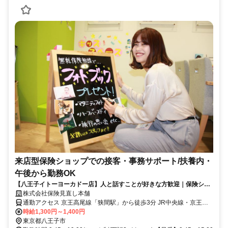
来店型保険ショップでの接客・事務サポート/扶養内・
午後から勤務OK
【八王子イトーヨーカドー店】人と話すことが好きな方歓迎｜保険ショ
ップ受付・接客のお仕事（簡単なPC入力あり）
株式会社保険見直し本舗
通勤アクセス 京王高尾線「狭間駅」から徒歩3分 JR中央線・京王高
尾線「高尾駅」から徒歩22分
時給1,300円～1,400円
東京都八王子市