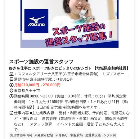
スポーツ施設の運営スタッフ
好きを仕事に スポーツ好きにピッタリのおシゴト 【地域限定契約社員】
エスフォルタアリーナ八王子(八王子市総合体育館) ミズノスポーツ
サービス株式会社
通勤情報 京王線狭間駅より徒歩1分
月給210,000円～270,000円
東京都八王子市
勤務時間 08:00〜23:00（実働：8.0時間、休憩：60分） 平均所定労
働時間：1ヶ月あたり165時間 平均勤務日数：1ヶ月あたり21日 【勤
務時間補足】 1日の所定労働時間8時間を基本とす...
仕事内容 ■主な業務内容 ・受付：利用者対応、予約対応、電話応対な
ど ・施設巡回 ・運営管理（業績管理・事業計画策定、関係各所調整
など） ・スタッフ教育 ・イベントの企画・運営 子どもから大人ま
で、...
変形労働時間制
未経験者歓迎
研修あり
制服貸与
交通費支給
シフト制