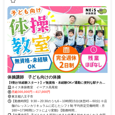
体操講師 子ども向けの体操
【9割が未経験スタート】✅️無資格・未経験OK✅️通勤に便利な駅チカ✅️
充実のサポートで安心して始められます！
ネイス体操教室 イーアス高尾校
月給300,000円～417,000円
東京都八王子市
【勤務時間】 9:30～20:30のうち6～10時間15分(休憩45～60分) ※店
舗のレッスンカリキュラムに応じたシフト制 平均所定労働時間：月
160〜173時間(シフトにより変動) 【勤務時間...
【仕事内容】 子どもたちを笑顔にするお仕事を始めませんか？ 全国