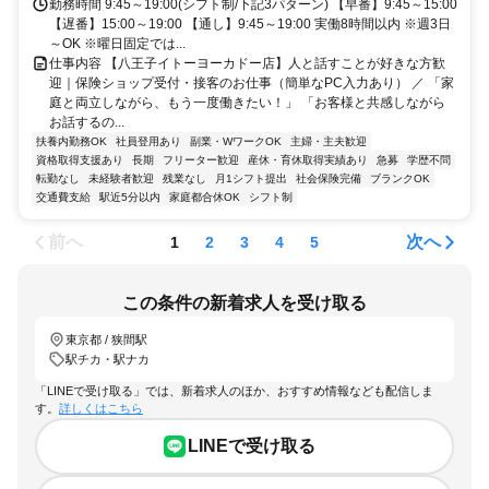
勤務時間 9:45～19:00(シフト制/下記3パターン) 【早番】9:45～15:00
【遅番】15:00～19:00 【通し】9:45～19:00 実働8時間以内 ※週3日
～OK ※曜日固定では...
仕事内容 【八王子イトーヨーカドー店】人と話すことが好きな方歓
迎｜保険ショップ受付・接客のお仕事（簡単なPC入力あり） ／ 「家
庭と両立しながら、もう一度働きたい！」 「お客様と共感しながら
お話するの...
扶養内勤務OK
社員登用あり
副業・WワークOK
主婦・主夫歓迎
資格取得支援あり
長期
フリーター歓迎
産休・育休取得実績あり
急募
学歴不問
転勤なし
未経験者歓迎
残業なし
月1シフト提出
社会保険完備
ブランクOK
交通費支給
駅近5分以内
家庭都合休OK
シフト制
前へ
次へ
1
2
3
4
5
この条件の新着求人を受け取る
東京都 / 狭間駅
駅チカ・駅ナカ
「LINEで受け取る」では、新着求人のほか、おすすめ情報なども配信しま
す。
詳しくはこちら
LINEで受け取る