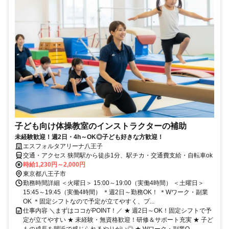
子ども向け体操教室のインストラクターの補助
未経験歓迎！週2日・4h～OK◎子ども好きな方歓迎！
エスフォルタアリーナ八王子
交通・アクセス 狭間駅から徒歩1分、駅チカ・交通費支給・自転車ok
時給1,230円～2,000円
東京都八王子市
勤務時間詳細 ＜火曜日＞ 15:00～19:00（実働4時間） ＜土曜日＞
15:45～19:45（実働4時間） ＊週2日～勤務OK！ ＊Wワーク・副業
OK ＊固定シフトなので予定が立てやすく、プ...
仕事内容 ＼まずはココがPOINT！／ ★ 週2日～OK！固定シフトで予
定が立てやすい ★ 未経験・無資格歓迎！研修＆サポート充実 ★ 子ど
もの成長を間近で感じられるやりがい◎ ★ Wワーク・副業O...