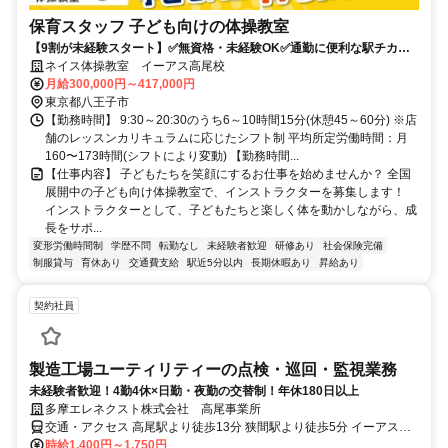
保育スタッフ 子ども向けの体操教室
【9割が未経験スタート】✅️無資格・未経験OK✅️通勤に便利な駅チカ✅️
充実のサポートで安心して始められます！
ネイス体操教室 イーアス高尾校
月給300,000円～417,000円
東京都八王子市
【勤務時間】 9:30～20:30のうち6～10時間15分(休憩45～60分) ※店
舗のレッスンカリキュラムに応じたシフト制 平均所定労働時間：月
160〜173時間(シフトにより変動) 【勤務時間...
【仕事内容】 子どもたちを笑顔にするお仕事を始めませんか？ 全国
展開中の子ども向け体操教室で、インストラクターを募集します！
インストラクターとして、子どもたちと楽しく体を動かしながら、成
長をサポ...
変形労働時間制
学歴不問
転勤なし
未経験者歓迎
研修あり
社会保険完備
制服貸与
育休あり
交通費支給
駅近5分以内
長期休暇あり
昇給あり
契約社員
製造工場ユーティリティーの点検・巡回・監視業務
未経験者歓迎！4勤4休×日勤・夜勤の交替制！年休180日以上
多摩エレネクスト株式会社 高尾事業所
交通・アクセス 高尾駅より徒歩13分 狭間駅より徒歩5分 イーアス高
尾隣 ※車通勤応相談
時給1,400円～1,750円