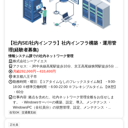
【社内SE/社内インフラ】社内インフラ構築・運用管
理(経験者募集)
情報システム課での社内ネットワーク管理
株式会社シーアイエス
アクセス: ・JR中央線高尾駅徒歩10分、京王高尾線狭間駅徒歩5分 ・
自動車通勤も可能ですが、駐車場の手配は自分で行ってください。情
月給292,000円～410,400円
報提供はします。
東京都八王子市
勤務時間・曜日: 【コアタイムなしのフレックスタイム制】 ・9:00-
18:00 ※標準労働時間 ・6:00-22:00 ※フレキシブルタイム 【休憩】
・60分
仕事内容: 拠点を含めた、社内ネットワーク管理全般をお任せしま
す。 ・Windowsサーバーの構築、設定、導入、メンテナンス ・
WindowsPC（全社員分）の状態管理、設定、メンテナンス ・...
在宅OK
交通費支給
正社員