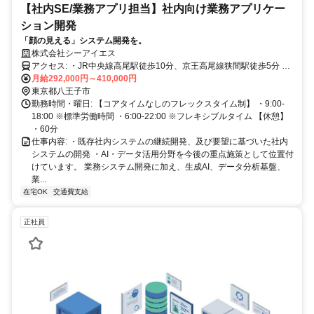
【社内SE/業務アプリ担当】社内向け業務アプリケー
ション開発
「顔の見える」システム開発を。
株式会社シーアイエス
アクセス: ・JR中央線高尾駅徒歩10分、京王高尾線狭間駅徒歩5分 ・
自動車通勤も可能ですが、駐車場の手配は自分で行ってください。情
月給292,000円～410,000円
報提供はします。
東京都八王子市
勤務時間・曜日: 【コアタイムなしのフレックスタイム制】 ・9:00-
18:00 ※標準労働時間 ・6:00-22:00 ※フレキシブルタイム 【休憩】
・60分
仕事内容: ・既存社内システムの継続開発、及び要望に基づいた社内
システムの開発 ・AI・データ活用分野を今後の重点施策として位置付
けています。 業務システム開発に加え、生成AI、データ分析基盤、
業...
在宅OK
交通費支給
正社員