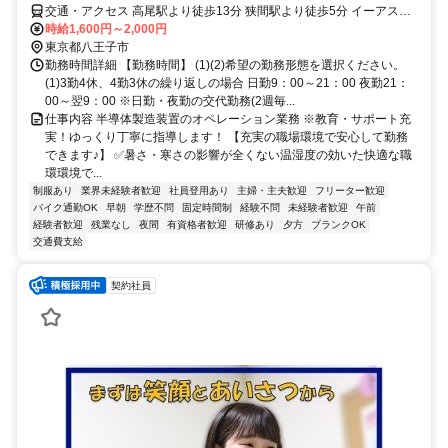
交通・アクセス 高尾駅より徒歩13分 狭間駅より徒歩5分 イーアス高
尾隣 ※車通勤応相談
時給1,600円～2,000円
東京都八王子市
勤務時間詳細 【勤務時間】 (1)(2)希望の勤務形態を選択ください。
(1)3勤4休、4勤3休の繰り返しの場合 日勤9：00～21：00 夜勤21：
00～翌9：00 ※日勤・夜勤の交代勤務(2週毎...
仕事内容 半導体製造装置のオペレーション業務 ※教育・サポート充
実！ゆっくり丁寧に指導します！ 【充実の職場環境で安心して勤務
できます♪】 ✅暑さ・寒さの影響が全くない温湿度の効いた快適な職
環環境で...
制服あり
業界未経験者歓迎
社員登用あり
主婦・主夫歓迎
フリーター歓迎
バイク通勤OK
早朝
学歴不問
固定時間制
経験不問
未経験者歓迎
午前
経験者歓迎
残業なし
夜間
有資格者歓迎
研修あり
夕方
ブランクOK
交通費支給
契約社員