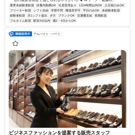
業界未経験者歓迎
扶養内勤務OK
社員登用あり
1日4時間以内OK
土日祝のみOK
フリーター歓迎
シフト自由
学歴不問
職場見学可
平日のみOK
未経験者歓迎
経験者歓迎
月1シフト提出
夕方
ブランクOK
交通費支給
長期歓迎
フルタイム歓迎
駅近5分以内
週2・3日からOK
アルバイト・パート
ビジネスファッションを提案する販売スタッフ