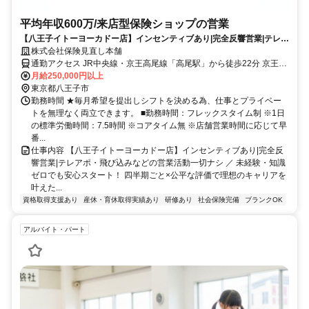
平均年収600万/来店型保険ショップの営業
【八王子イトーヨーカドー店】インセンティブあり|完全反響営業|テレア
ポ・飛び込みなどの営業活動一切ナシ
株式会社保険見直し本舗
通勤アクセス JR中央線・京王高尾線「高尾駅」から徒歩22分 京王高
尾線「狭間駅」から徒歩3分＊原則車通勤可（一部該当しない店舗あ
月給250,000円以上
り※ご相談ください）
東京都八王子市
勤務時間 ★毎月希望を提出しシフトを決める為、仕事とプライベー
トを無理なく両立できます。 ■勤務時間：フレックスタイム制 ※1日
の標準労働時間：7.5時間 ※コアタイム無 ※店舗営業時間に応じて早
番...
仕事内容 【八王子イトーヨーカドー店】インセンティブあり|完全反
響営業|テレアポ・飛び込みなどの営業活動一切ナシ ／ 未経験・知識
ゼロでも安心スタート！ 四半期ごと×公平な評価で理想のキャリアを
叶えた...
資格取得支援あり
産休・育休取得実績あり
研修あり
社会保険完備
ブランクOK
アルバイト・パート