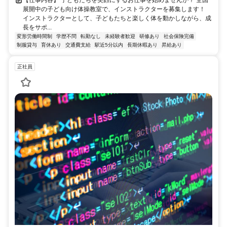
展開中の子ども向け体操教室で、インストラクターを募集します！
インストラクターとして、子どもたちと楽しく体を動かしながら、成
長をサポ...
変形労働時間制
学歴不問
転勤なし
未経験者歓迎
研修あり
社会保険完備
制服貸与
育休あり
交通費支給
駅近5分以内
長期休暇あり
昇給あり
正社員