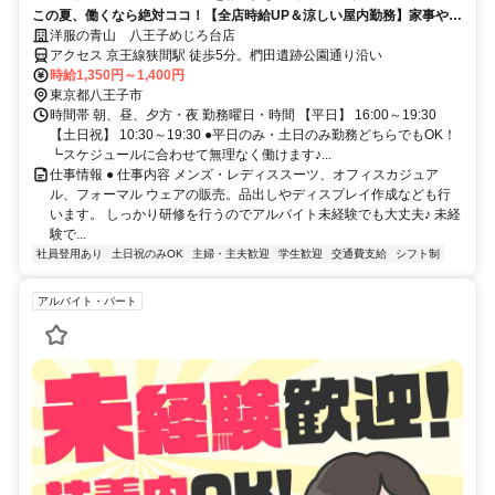
この夏、働くなら絶対ココ！【全店時給UP＆涼しい屋内勤務】家事や学
校と両立しやすいシフト制♪
洋服の青山 八王子めじろ台店
アクセス 京王線狭間駅 徒歩5分。椚田遺跡公園通り沿い
時給1,350円～1,400円
東京都八王子市
時間帯 朝、昼、夕方・夜 勤務曜日・時間 【平日】 16:00～19:30
【土日祝】 10:30～19:30 ●平日のみ・土日のみ勤務どちらでもOK！
┗スケジュールに合わせて無理なく働けます♪...
仕事情報 ● 仕事内容 メンズ・レディススーツ、オフィスカジュア
ル、フォーマル ウェアの販売。品出しやディスプレイ作成なども行
います。 しっかり研修を行うのでアルバイト未経験でも大丈夫♪ 未経
験で...
社員登用あり
土日祝のみOK
主婦・主夫歓迎
学生歓迎
交通費支給
シフト制
アルバイト・パート