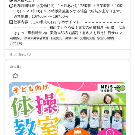
東京都八王子市
勤務時間詳細 総労働時間：1ヶ月あたり172時間 ＊営業時間＊ 10時
00分 〜 21時00分 ※19時以降施術をする場合は給与が上がります。
通常勤務：10時00分 〜 19時00分
仕事内容 ＼この求人のおすすめポイント／ ＝＝＝＝＝＝＝＝＝＝＝
＝＝＝＝＝＝＝＝ ⭐「初めて」を応援！充実の研修制度 ⭐研修・会議
はすべて勤務時間内に実施 ⭐SNSで話題！有名人も通う注目サロン ...
制服あり
業界未経験者歓迎
転勤なし
経験不問
交通費支給
駅近5分以内
シフト制
同じ企業の求人
正社員