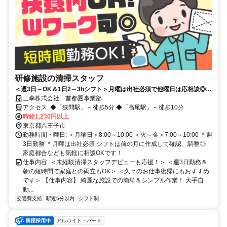
研修施設の清掃スタッフ
＜週3日～OK＆1日2～3hシフト＞月曜は出社必須で他曜日は応相談◎朝
のスキマ時間でお小遣い稼ぎ♪
三幸株式会社 首都圏事業部
アクセス: ◆「狭間駅」～徒歩5分 ◆「高尾駅」～徒歩10分
時給1,230円以上
東京都八王子市
勤務時間・曜日: ＜月曜日＞8:00～10:00 ＜火～金＞7:00～10:00 ＊週
3日勤務 ＊月曜は出社必須 シフトは前の月に作成して確認、調整◎
家庭都合なども気軽に相談OKです！
仕事内容: ＜未経験清掃スタッフデビューも応援！＞ ＜週3日勤務＆
朝の短時間で家庭との両立もOK＞ ＜久々のお仕事復帰にもおすすめ
です＞ 【仕事内容】 綺麗な施設での簡単＆シンプル作業！ 大手自
動...
交通費支給
駅近5分以内
シフト制
アルバイト・パート