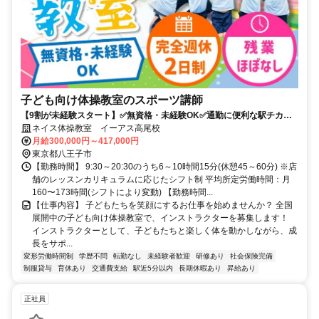
子ども向け体操教室のスポーツ講師
【9割が未経験スタート】✅️無資格・未経験OK✅️通勤に便利な駅チカ✅️
充実のサポートで安心して始められます！
ネイス体操教室 イーアス高尾校
月給300,000円～417,000円
東京都八王子市
【勤務時間】 9:30～20:30のうち6～10時間15分(休憩45～60分) ※店
舗のレッスンカリキュラムに応じたシフト制 平均所定労働時間：月
160〜173時間(シフトにより変動) 【勤務時間...
【仕事内容】 子どもたちを笑顔にするお仕事を始めませんか？ 全国
展開中の子ども向け体操教室で、インストラクターを募集します！
インストラクターとして、子どもたちと楽しく体を動かしながら、成
長をサポ...
変形労働時間制
学歴不問
転勤なし
未経験者歓迎
研修あり
社会保険完備
制服貸与
育休あり
交通費支給
駅近5分以内
長期休暇あり
昇給あり
正社員