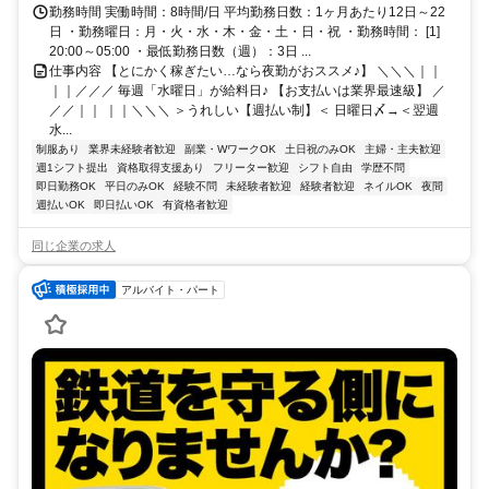
勤務時間 実働時間：8時間/日 平均勤務日数：1ヶ月あたり12日～22
日 ・勤務曜日：月・火・水・木・金・土・日・祝 ・勤務時間： [1]
20:00～05:00 ・最低勤務日数（週）：3日 ...
仕事内容 【とにかく稼ぎたい…なら夜勤がおススメ♪】 ＼＼＼｜｜
｜｜／／／ 毎週「水曜日」が給料日♪ 【お支払いは業界最速級】 ／
／／｜｜ ｜｜＼＼＼ ＞うれしい【週払い制】＜ 日曜日〆→＜翌週
水...
制服あり
業界未経験者歓迎
副業・WワークOK
土日祝のみOK
主婦・主夫歓迎
週1シフト提出
資格取得支援あり
フリーター歓迎
シフト自由
学歴不問
即日勤務OK
平日のみOK
経験不問
未経験者歓迎
経験者歓迎
ネイルOK
夜間
週払いOK
即日払いOK
有資格者歓迎
同じ企業の求人
アルバイト・パート