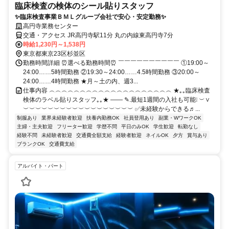
臨床検査の検体のシール貼りスタッフ
✨臨床検査事業ＢＭＬグループ会社で安心・安定勤務✨
高円寺業務センター
交通・アクセス JR高円寺駅11分 丸の内線東高円寺7分
時給1,230円～1,538円
東京都東京23区杉並区
勤務時間詳細 ⏰選べる勤務時間⏰ ￣￣￣￣￣￣￣￣￣￣ ①19:00～
24:00……5時間勤務 ②19:30～24:00……4.5時間勤務 ③20:00～
24:00……4時間勤務 ★月～土の内、週3...
仕事内容 ︵︵︵︵︵︵︵︵︵︵︵︵︵︵︵︵︵︵︵︵ ★｡｡臨床検査
検体のラベル貼りスタッフ｡｡★ ―― ✎.最短1週間の入社も可能❕ ︶∨
︶︶︶︶︶︶︶︶︶︶︶︶︶︶︶︶︶︶ ✅未経験からできる♬...
制服あり
業界未経験者歓迎
扶養内勤務OK
社員登用あり
副業・WワークOK
主婦・主夫歓迎
フリーター歓迎
学歴不問
平日のみOK
学生歓迎
転勤なし
経験不問
未経験者歓迎
交通費全額支給
経験者歓迎
ネイルOK
夕方
賞与あり
ブランクOK
交通費支給
アルバイト・パート