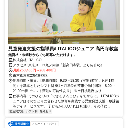
児童発達支援の指導員/LITALICOジュニア 高円寺教室
無資格・未経験からでも応募いただけます。
株式会社LITALICO
アクセス: 東京メトロ丸ノ内線「新高円寺駅」より徒歩4分
月給253,400円～268,400円
東京都東京23区杉並区
勤務時間・曜日: 【勤務時間】 9:30～18:30（実働8時間／休憩1時
間）を基本としたシフト制 ※1ヶ月単位の変形労働時間制（8:00～
21:00の間でシフト変動の可能性あり） ※土日祝勤務あり...
仕事内容: そのひとりの「できるよろこび」をちからに。 LITALICOジ
ュニアはそのひとりに合わせた教育を実践する児童発達支援・放課後
等デイサービスです。 子どもが10人いれば10通り、その子に...
交通費支給
シフト制
昇給あり
アルバイト・パート