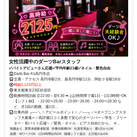
女性活躍中のダーツBarスタッフ
✅バイトデビューさん応援✅平均年齢23歳✅ネイル・髪色自由
Darts Bar A's高円寺店
交通・アクセス 高円寺駅2分、新高円寺駅11分、阿佐ケ谷駅16分
時給2,125円以上
東京都東京23区杉並区
勤務時間詳細 ⏰22:00～翌4:30 ⏩上記時間帯で週1日・1日3時間~OK
【シフト例】 ・22:00〜25:00 ・23:00~:26:00 ・24:00〜28:30 な
ど、月1回の勤務、週1日...
仕事内容 ┌──＼ ✨アピールポイント✨ ／──┐ ✅⭐オープニングスタ
ッフ大募集⭐ ✅高評価口コミ多数で安心のダーツバー ✅学生・フリー
ター・初バイト応援✨ ✅髪色・ネイル・ピアス自由だから、 キ...
制服あり
業界未経験者歓迎
扶養内勤務OK
社員登用あり
週1日からOK
副業・WワークOK
1日4時間以内OK
隔週シフト提出
土日祝のみOK