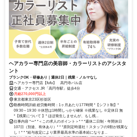
ヘアカラー専門店の美容師・カラーリストのアシスタ
ント
ブランクOK・研修あり｜週休2日｜残業・ノルマなし
ヘアカラー専門店【fufu】 高円寺パル店
交通・アクセス JR「高円寺駅」徒歩4分
月給270,000円以上
東京都東京23区杉並区
勤務時間詳細 総労働時間：1ヶ月あたり177時間 *【シフト制】*
09:30～19:30 ※休憩は1時間しっかり確保 ※残業なし ※定休日 無
*【残業について 】* ほぼ発生しませんが、もし残...
仕事内容 *ー* *＜この求人のポイント＞* * *週休二日制・年間休日
107日（別途、有休あり）* * *原則定時退社！スタッフの9割が残業な
し！* * *給与改定により業界最高水準の基本給になりま...