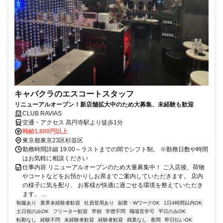
キャバクラのエスコートスタッフ
リニューアルオープン！新店舗拡大中のため大募集、未経験も歓迎
CLUB RAVIAS
交通・アクセス 高円寺駅より徒歩1分
時給1,600円以上
東京都東京23区杉並区
勤務時間詳細 19:00～ラストまでの間でシフト制。 ※勤務日数や時間
はお気軽に相談ください
仕事内容 リニューアルオープンのため大量募集中！ ご入店後、荷物
やコートなどをお預かりしお席までご案内していただきます。 店内
の様子に気を配り、 お客様が快適に過ごせる環境を整えていただき
ます。 ...
制服あり
業界未経験者歓迎
社員登用あり
副業・WワークOK
1日4時間以内OK
土日祝のみOK
フリーター歓迎
早朝
学歴不問
職場見学可
平日のみOK
転勤なし
経験不問
未経験者歓迎
経験者歓迎
残業なし
夜間
即日払いOK