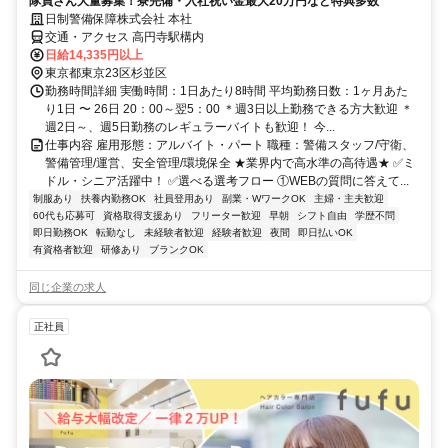
隊員さん大量募集！寮完備・入社祝い金最大20万円など特典多数
日制警備保障株式会社 本社
交通・アクセス 高円寺駅構内
日給14,335円以上
東京都東京23区杉並区
勤務時間詳細 実働時間：1日あたり8時間 平均勤務日数：1ヶ月あた
り1日 〜 26日 20：00～翌5：00 ＊週3日以上勤務できる方大歓迎 ＊
週2日～、週5日勤務のレギュラーバイトも歓迎！ 今...
仕事内容 雇用形態：アルバイト・パート 職種：警備スタッフ/守衛、
警備管理/運営、安全管理/環境保全 ★業界内で高水準の高待遇★ ✅ミ
ドル・シニア活躍中！ ✅選べる選考フロー ①WEBの質問に答えて...
制服あり
扶養内勤務OK
社員登用あり
副業・WワークOK
主婦・主夫歓迎
60代も応募可
資格取得支援あり
フリーター歓迎
早朝
シフト自由
学歴不問
即日勤務OK
転勤なし
未経験者歓迎
経験者歓迎
夜間
即日払いOK
有資格者歓迎
研修あり
ブランクOK
同じ企業の求人
正社員