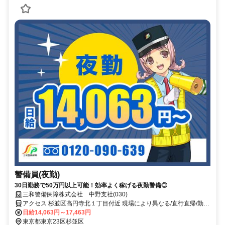
警備員(夜勤)
30日勤務で50万円以上可能！効率よく稼げる夜勤警備◎
三和警備保障株式会社 中野支社(030)
アクセス 杉並区高円寺北１丁目付近 現場により異なる/直行直帰/勤務
地相談可 ■電話面接■来社不要
日給14,063円～17,463円
東京都東京23区杉並区