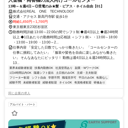
入金機・両替機の法人向けコールセンター
13時～＆週4日～◎受電のみ★髪・ピアス・ネイル自由【01】
株式会社REAL ONE TECHNOLOGY
交通・アクセス 新高円寺駅 徒歩1分
時給1,450円～1,700円
東京都東京23区杉並区
勤務時間詳細 13:00～22:00の間でシフト制 ◆週4日以上 ◆週24時間
以上 ◆1日あたりの勤務時間は応相談 ＜シフト例＞ ・13:00～18:00
・13:00～19:00 ・13:00～2...
仕事内容 「安定した日数でしっかり働きたい」 「コールセンターの
仕事に挑戦してみたい」 「服装や髪色を自由に楽しみながら働きた
い」 そんなあなたにピッタリ！ 勤務は週4日以上＆週24時間以上。
13...
業界未経験者歓迎
扶養内勤務OK
社員登用あり
副業・WワークOK
1日4時間以内OK
隔週シフト提出
土日祝のみOK
主婦・主夫歓迎
フリーター歓迎
シフト自由
学歴不問
職場見学可
平日のみOK
転勤なし
経験不問
未経験者歓迎
経験者歓迎
ネイルOK
有資格者歓迎
研修あり
同じ企業の求人
アルバイト・パート