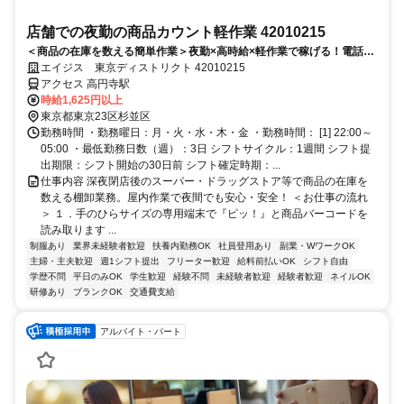
店舗での夜勤の商品カウント軽作業 42010215
＜商品の在庫を数える簡単作業＞夜勤×高時給×軽作業で稼げる！電話面
接で来社＆履歴書不要！
エイジス 東京ディストリクト 42010215
アクセス 高円寺駅
時給1,625円以上
東京都東京23区杉並区
勤務時間 ・勤務曜日：月・火・水・木・金 ・勤務時間： [1] 22:00～
05:00 ・最低勤務日数（週）：3日 シフトサイクル：1週間 シフト提
出期限：シフト開始の30日前 シフト確定時期：...
仕事内容 深夜閉店後のスーパー・ドラッグストア等で商品の在庫を
数える棚卸業務。屋内作業で夜間でも安心・安全！ ＜お仕事の流れ
＞ １．手のひらサイズの専用端末で『ピッ！』と商品バーコードを
読み取ります ...
制服あり
業界未経験者歓迎
扶養内勤務OK
社員登用あり
副業・WワークOK
主婦・主夫歓迎
週1シフト提出
フリーター歓迎
給料前払いOK
シフト自由
学歴不問
平日のみOK
学生歓迎
経験不問
未経験者歓迎
経験者歓迎
ネイルOK
研修あり
ブランクOK
交通費支給
アルバイト・パート