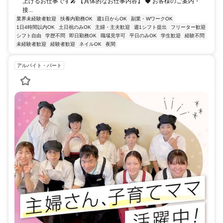
上げるお仕事です🎤 【具体的なお仕事内容】 ◆ お客様のご案内・
接...
業界未経験者歓迎
扶養内勤務OK
週1日からOK
副業・WワークOK
1日4時間以内OK
土日祝のみOK
主婦・主夫歓迎
週1シフト提出
フリーター歓迎
シフト自由
学歴不問
即日勤務OK
職場見学可
平日のみOK
学生歓迎
経験不問
未経験者歓迎
経験者歓迎
ネイルOK
夜間
アルバイト・パート