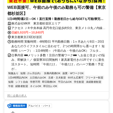
WEB面接可、午前のみ午後のみ勤務も可の警備【東京
都杉並区】
1日4時間/週2日～OK！直行直帰！勤務初日から給与GETも可能/寮完備
＆携帯貸与♪
株式会社MKR 東京都杉並区エリア
アクセス ＪＲ中央本線 高円寺北口徒歩約5分、東京メトロ丸ノ内線
新高円寺エレベータ出入口徒歩約17分、東京メトロ東西線 中野（東
日給5,920円～10,840円
京都）南口徒歩約18分 東京都杉並区エリア(荻窪駅、上井草駅、久我
東京都東京23区杉並区
山駅)
勤務時間 実働時間：4時間/日 平均勤務日数：1ヶ月あたり8日～20日
あなたのライフスタイルに合わせて、2つの時間帯から選べます！ 短
時間（ハーフ）：1日4時間～（午前のみ・午後のみOK） フルタ...
仕事内容 ■■メリット多数！注目の警備ワーク■■ ＼お金と住まいの悩
み、即解決！／ 個室寮30日間無料！家具家電付きの1Rですぐに新生
活スタート。 短時間 「午前だけ」「午後だけ」のハーフ勤務！予定
が...
制服あり
短期（3ヵ月以内）
扶養内勤務OK
副業・WワークOK
1日4時間以内OK
土日祝のみOK
主婦・主夫歓迎
60代も応募可
フリーター歓迎
短期
シフト自由
学歴不問
即日勤務OK
平日のみOK
学生歓迎
未経験者歓迎
午前
経験者歓迎
ネイルOK
即日払いOK
同じ企業の求人
アルバイト・パート