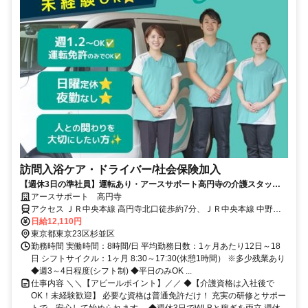
訪問入浴ケア・ドライバー/社会保険加入
【週休3日の準社員】運転あり・アースサポート高円寺の介護スタッフ
【月給21万円以上可能！】運転スキルを活かして訪問入浴サービスを支
アースサポート 高円寺
えるサポート業務です。プライベートと両立しつつしっかり稼ぎたい方
アクセス ＪＲ中央本線 高円寺北口徒歩約7分、ＪＲ中央本線 中野
にオススメです！
（東京都）南口徒歩約15分、東京メトロ東西線 中野（東京都）南口
日給12,110円
徒歩約15分
東京都東京23区杉並区
勤務時間 実働時間：8時間/日 平均勤務日数：1ヶ月あたり12日～18
日 シフトサイクル：1ヶ月 8:30～17:30(休憩1時間） ※多少残業あり
◆週3～4日程度(シフト制) ◆平日のみOK ...
仕事内容 ＼＼【アピールポイント】／／ ◆【介護資格は入社後で
OK！未経験歓迎】 必要な資格は普通免許だけ！ 充実の研修とサポー
トで、安心して始められます。 ◆週休3日でWLBと稼ぎを両立 週休...