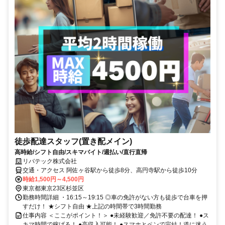
徒歩配達スタッフ(置き配メイン)
高時給/シフト自由/スキマバイト/週払い/直行直帰
リバテック株式会社
交通・アクセス 阿佐ヶ谷駅から徒歩8分、高円寺駅から徒歩10分
時給1,500円～4,500円
東京都東京23区杉並区
勤務時間詳細 ・16:15～19:15 ◎車の免許がない方も徒歩で台車を押
すだけ！ ★シフト自由 ★上記の時間帯で3時間勤務
仕事内容 ＜ここがポイント！＞ ●未経験歓迎／免許不要の配達！ ●ス
キマ時間で稼げる！ ●高収入可能！ ●スマホとペンで完結！道に迷う