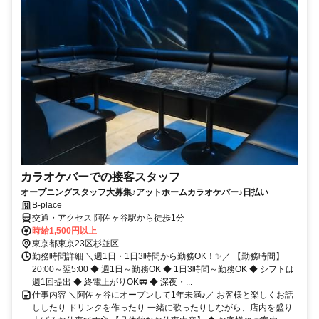
カラオケバーでの接客スタッフ
オープニングスタッフ大募集♪アットホームカラオケバー♪日払い
B-place
交通・アクセス 阿佐ヶ谷駅から徒歩1分
時給1,500円以上
東京都東京23区杉並区
勤務時間詳細 ＼週1日・1日3時間から勤務OK！✨／ 【勤務時間】
20:00～翌5:00 ◆ 週1日～勤務OK ◆ 1日3時間～勤務OK ◆ シフトは
週1回提出 ◆ 終電上がりOK🚃 ◆ 深夜・...
仕事内容 ＼阿佐ヶ谷にオープンして1年未満♪／ お客様と楽しくお話
ししたり ドリンクを作ったり 一緒に歌ったりしながら、店内を盛り