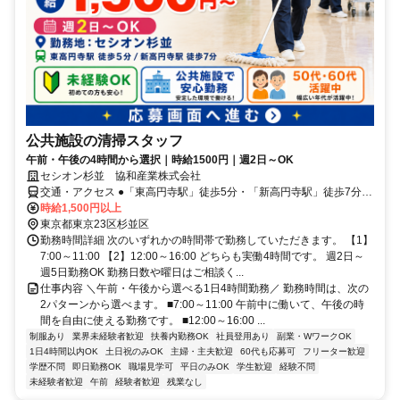
公共施設の清掃スタッフ
午前・午後の4時間から選択｜時給1500円｜週2日～OK
セシオン杉並 協和産業株式会社
交通・アクセス ●「東高円寺駅」徒歩5分・「新高円寺駅」徒歩7分 ●
バス（中野駅・五日市街道営業所間、中35）（中野駅・吉祥寺駅間、
時給1,500円以上
中36）で「杉並車庫前」下車徒歩5分 ●バス（阿佐ケ谷駅・渋谷駅
東京都東京23区杉並区
間、渋66）で「セシオン杉並前」下車徒歩2分 ●バス（永福町・高円
勤務時間詳細 次のいずれかの時間帯で勤務していただきます。 【1】
寺駅間、高45）で「新高円寺駅」下車徒歩7分 ●バス（中野駅・高円
7:00～11:00 【2】12:00～16:00 どちらも実働4時間です。 週2日～
寺駅南口間、中86）で「高円寺陸橋」下車徒歩3分
週5日勤務OK 勤務日数や曜日はご相談く...
仕事内容 ＼午前・午後から選べる1日4時間勤務／ 勤務時間は、次の
2パターンから選べます。 ■7:00～11:00 午前中に働いて、午後の時
間を自由に使える勤務です。 ■12:00～16:00 ...
制服あり
業界未経験者歓迎
扶養内勤務OK
社員登用あり
副業・WワークOK
1日4時間以内OK
土日祝のみOK
主婦・主夫歓迎
60代も応募可
フリーター歓迎
学歴不問
即日勤務OK
職場見学可
平日のみOK
学生歓迎
経験不問
未経験者歓迎
午前
経験者歓迎
残業なし