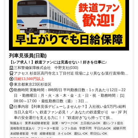
列車見張員(日勤)
【レア求人！】鉄道ファンには見逃せない！好きを仕事に♪
三和警備保障株式会社 中野支社(030)
アクセス 杉並区高円寺北１丁目付近 現場により異なる/直行直帰/勤務
地相談可 ■電話面接■来社不要
日給13,500円以上
東京都東京23区杉並区
勤務時間 実働時間：8時間/日 平均勤務日数：1ヶ月あたり12日～22
日 ・勤務曜日：月・火・水・木・金・土・日・祝 ・勤務時間： [1]
08:00～17:00 ・最低勤務日数（週）：3日 ...
仕事内容 【列車見張デビューしませんか？】入社祝い金5万円♪給料
当日入金可♪ ＼ 鉄道ファン必見！ ／ あなたの鉄道愛が ((ゝω・)9’ 列
車の安全運行を支える力に！！ ”鉄道好き”なら持ってて損...
制服あり
業界未経験者歓迎
副業・WワークOK
土日祝のみOK
週1シフト提出
資格取得支援あり
フリーター歓迎
シフト自由
学歴不問
平日のみOK
経験不問
未経験者歓迎
午前
経験者歓迎
ネイルOK
週払いOK
即日払いOK