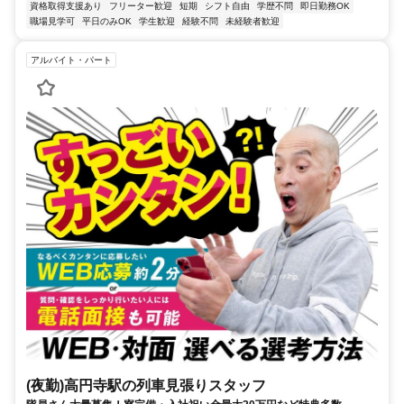
資格取得支援あり
フリーター歓迎
短期
シフト自由
学歴不問
即日勤務OK
職場見学可
平日のみOK
学生歓迎
経験不問
未経験者歓迎
アルバイト・パート
(夜勤)高円寺駅の列車見張りスタッフ