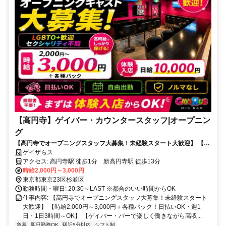
【高円寺】ゲイバー・カウンタースタッフ|オープニン
グ
【高円寺でオープニングスタッフ大募集！未経験スタート大歓迎】 【時
給2,000円～3,000円＋各種バック！日払いOK・週1日・1日3時間～
ゲイザらス
OK】 【ゲイバー・バーで楽しく働きながら高収入を目指せます！】
アクセス: 高円寺駅 徒歩1分 新高円寺駅 徒歩13分
時給2,000円～3,000円
東京都東京23区杉並区
勤務時間・曜日: 20:30～LAST ※都合のいい時間からOK
仕事内容: 【高円寺でオープニングスタッフ大募集！未経験スタート
大歓迎】 【時給2,000円～3,000円＋各種バック！日払いOK・週1
日・1日3時間～OK】 【ゲイバー・バーで楽しく働きながら高収...
急募
即日勤務OK
駅近5分以内
シフト制