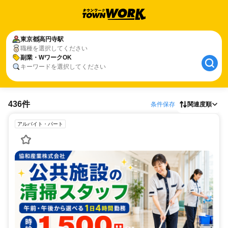
東京都
高円寺駅
職種を選択してください
副業・WワークOK
キーワードを選択してください
436件
条件保存
関連度順
アルバイト・パート