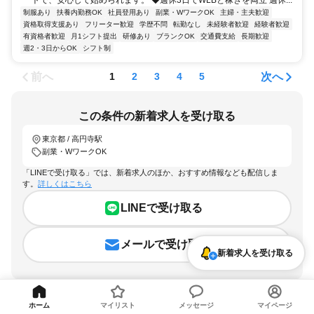
制服あり
扶養内勤務OK
社員登用あり
副業・WワークOK
主婦・主夫歓迎
資格取得支援あり
フリーター歓迎
学歴不問
転勤なし
未経験者歓迎
経験者歓迎
有資格者歓迎
月1シフト提出
研修あり
ブランクOK
交通費支給
長期歓迎
週2・3日からOK
シフト制
前へ
次へ
1
2
3
4
5
この条件の新着求人を受け取る
東京都 / 高円寺駅
副業・WワークOK
「LINEで受け取る」では、新着求人のほか、おすすめ情報なども配信しま
す。
詳しくはこちら
LINEで受け取る
メールで受け取る
新着求人を受け取る
ホーム
マイリスト
メッセージ
マイページ