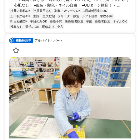
心配なし！ ●服装・髪色・ネイル自由！ ●UIJターン歓迎！ ＜...
扶養内勤務OK
社員登用あり
副業・WワークOK
1日4時間以内OK
土日祝のみOK
主婦・主夫歓迎
フリーター歓迎
シフト自由
学歴不問
即日勤務OK
平日のみOK
経験不問
未経験者歓迎
午前
経験者歓迎
ネイルOK
残業なし
週払いOK
研修あり
夕方
アルバイト・パート