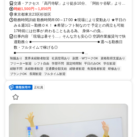
交通・アクセス 「高円寺駅」より徒歩10分、「阿佐ケ谷駅」より徒
歩13分
時給1,500円～1,850円
東京都東京23区杉並区
勤務時間詳細 勤務時間/8:00～17:00 ★現場により変動あり ★平日の
み＆週3日～勤務ＯＫ！ ★希望シフト制なので 予定との両立も可能
17時前には仕事が 終わることもある為、 身体への負...
仕事内容 「現場は暑そう…」そんな方も安心◎ 空調作業服貸与で快
適勤務☆ ■━━━━━━━━━━━━━━━━━━■ 選べる勤務日
数・フルタイムで稼げる◎
■━━━━━━━━━━━━━━━━━━■ ...
制服あり
業界未経験者歓迎
社員登用あり
副業・WワークOK
資格取得支援あり
フリーター歓迎
シフト自由
学歴不問
固定時間制
平日のみOK
学生歓迎
経験不問
未経験者歓迎
交通費全額支給
経験者歓迎
有資格者歓迎
研修あり
ブランクOK
長期歓迎
フルタイム歓迎
正社員