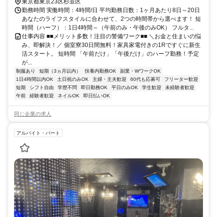
京都）南口徒歩約18分 東京都杉並区エリア(高円寺駅、下井草駅、新
東京都東京23区杉並区
高円寺駅、高井戸駅)
勤務時間 実働時間：4時間/日 平均勤務日数：1ヶ月あたり8日～20日
あなたのライフスタイルに合わせて、2つの時間帯から選べます！ 短
時間（ハーフ）：1日4時間～（午前のみ・午後のみOK） フルタ...
仕事内容 ■■メリット多数！注目の警備ワーク■■ ＼お金と住まいの悩
み、即解決！／ 個室寮30日間無料！家具家電付きの1Rですぐに新生
活スタート。 短時間 「午前だけ」「午後だけ」のハーフ勤務！予定
が...
制服あり
短期（3ヵ月以内）
扶養内勤務OK
副業・WワークOK
1日4時間以内OK
土日祝のみOK
主婦・主夫歓迎
60代も応募可
フリーター歓迎
短期
シフト自由
学歴不問
即日勤務OK
平日のみOK
学生歓迎
未経験者歓迎
午前
経験者歓迎
ネイルOK
即日払いOK
同じ企業の求人
アルバイト・パート