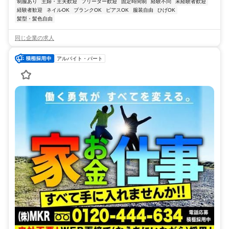
制服あり
主婦・主夫歓迎
フリーター歓迎
固定時間制
経験不問
未経験者歓迎
経験者歓迎
ネイルOK
ブランクOK
ピアスOK
服装自由
ひげOK
髪型・髪色自由
同じ企業の求人
アルバイト・パート