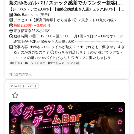
意のゆるガルバ!! / スナック感覚でカウンター接客(私
【ジーパン・デニムOK✨】【連絡交換禁止＆入店チェックあり✨】【月
服O K)
1回～/3h～出勤OK】こんなにラフで時給2200円は超・破格☆ / 女の子
Girls Bar momo (モモ)
を安心・安全を守るお店 / カフェバイトや居酒屋バイトの延長のラフ接
アクセス: ●【新高円寺駅】から徒歩1分 ＜東京メトロ丸の内線＞
客でOK♪【未経験大歓迎】【履歴書不要】
時給2,200円～3,050円
東京都東京23区杉並区
勤務時間・曜日: 19：00～翌5：00 ［月1回～/1日3h～OKです♪］ ✅
終電上がりOK ✅深夜からの出勤もOK -------------------------------------...
仕事内容: ★ゆる～いスタイルが魅力？？★ それとも「働きやす すぎ
る」のが魅力なの？？ ⭕どっちも満足しちゃうのが 稼げてラフな ＜
momo＞の魅力✨ ⏩バイトだもん！ ワガママに働いちゃおう...
週1日からOK
シフト自由
駅近5分以内
シフト制
同じ企業の求人
アルバイト・パート