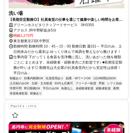
洗い場
【長期安定勤務◎】社員食堂の仕事を通じて健康や楽しい時間をお客様
にお届けしませんか？
グリーンホスピタリティフードサービス 0H3355
アクセス JR中野駅徒歩5分
時給1,270円
東京都東京23区中野区
勤務時間 勤務時間 10：45～15：00 勤務日数 週3日～ 平日のみ、土
日祝休みだから週末は ゆっくり休んで体調を整えながら働けます！
仕事内容 下がってくる食器を洗浄機に流し、洗いあがった物を種類
ごとに まとめます。未経験者・経験者共に大歓迎です♪ ■長期安定勤
務が叶います◎ 勤務先は大企業の社員食堂内だから安定性は抜群！
平日のみ...
制服あり
扶養内勤務OK
社員登用あり
副業・WワークOK
1日4時間以内OK
土日祝のみOK
主婦・主夫歓迎
60代も応募可
フリーター歓迎
早朝
シフト自由
学歴不問
即日勤務OK
平日のみOK
転勤なし
未経験者歓迎
経験者歓迎
夜間
有資格者歓迎
研修あり
アルバイト・パート