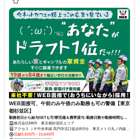
WEB面接可、午前のみ午後のみ勤務も可の警備【東京
都杉並区】
勤務初日から給与GETも可/寮完備＆携帯貸与♪勤務日数や勤務時間など
ライフスタイルに合わせて働けます
株式会社MKR 東京都杉並区エリア
アクセス ＪＲ中央本線 高円寺北口徒歩約5分、東京メトロ丸ノ内線
新高円寺エレベータ出入口徒歩約17分、東京メトロ東西線 中野（東
日給5,920円～10,840円