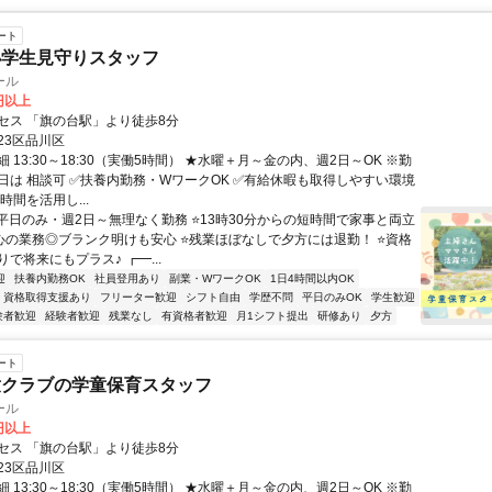
ート
小学生見守りスタッフ
ール
0円以上
セス 「旗の台駅」より徒歩8分
23区品川区
 13:30～18:30（実働5時間） ★水曜＋月～金の内、週2日～OK ※勤
日は 相談可 ✅扶養内勤務・WワークOK ✅有給休暇も取得しやすい環境
時間を活用し...
⭐平日のみ・週2日～無理なく勤務 ⭐13時30分からの短時間で家事と両立
心の業務◎ブランク明けも安心 ⭐残業ほぼなしで夕方には退勤！ ⭐資格
で将来にもプラス♪ ┏━...
迎
扶養内勤務OK
社員登用あり
副業・WワークOK
1日4時間以内OK
資格取得支援あり
フリーター歓迎
シフト自由
学歴不問
平日のみOK
学生歓迎
験者歓迎
経験者歓迎
残業なし
有資格者歓迎
月1シフト提出
研修あり
夕方
ート
童クラブの学童保育スタッフ
ール
0円以上
セス 「旗の台駅」より徒歩8分
23区品川区
 13:30～18:30（実働5時間） ★水曜＋月～金の内、週2日～OK ※勤