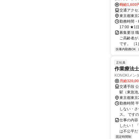
時給1,60
交通アクセ
東京都東京
勤務時間・曜日 
17:00 
募集要項 職
ご高齢者が
です。 ［1
扶養内勤務OK
正社員
作業療法士
KONOKIメ
月給320,0
交通手段 公共交通機関 自転車
駅（東急池
東京都東京
勤務時間 平
しない・さ
ス。 ですので
仕事の内容
したい！ 
は不公平だ！
固定時間制