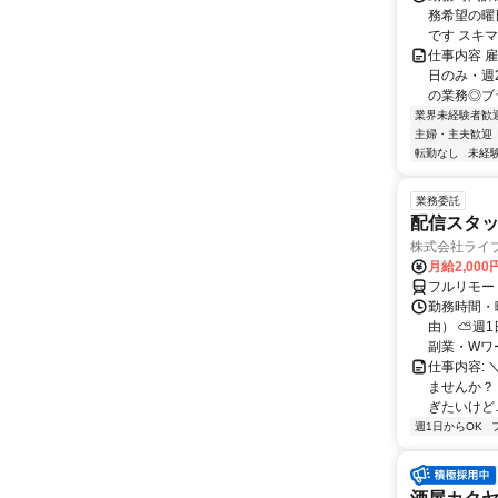
務希望の曜
です スキマ
仕事内容 
日のみ・週
の業務◎ブラ
業界未経験者歓
主婦・主夫歓迎
転勤なし
未経
業務委託
配信スタッ
株式会社ライ
月給2,000
フルリモー
勤務時間・
由） ⛅週1
副業・Wワ
仕事内容: 
ませんか？
ぎたいけど…
週1日からOK