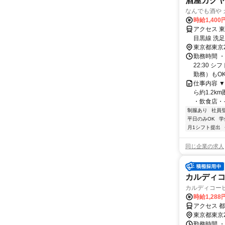
酒屋カクヤ
なんでも酒や
時給1,40
アクセス 
目黒線 洗
東京都東京
勤務時間 ・
22:30 
勤務）もOKで
仕事内容 
ら約1.2
・飲食店・そ
制服あり
社員
平日のみOK
学
月1シフト提出
同じ企業の求人
カルディコ
カルディコー
時給1,28
アクセス 
東京都東京
勤務時間 ・