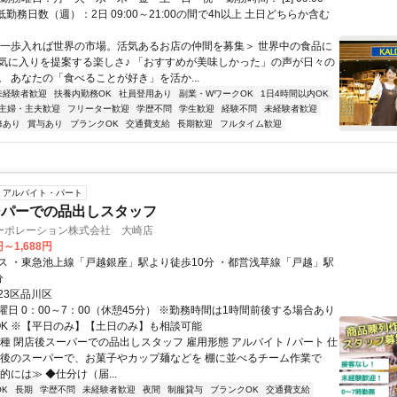
・最低勤務日数（週）：2日 09:00～21:00の間で4h以上 土日どちらか含む
＜一歩入れば世界の市場。活気あるお店の仲間を募集＞ 世界中の食品に
気に入りを提案する楽しさ♪ 「おすすめが美味しかった」の声が日々の
。 あなたの「食べることが好き」を活か...
未経験者歓迎
扶養内勤務OK
社員登用あり
副業・WワークOK
1日4時間以内OK
主婦・主夫歓迎
フリーター歓迎
学歴不問
学生歓迎
経験不問
未経験者歓迎
修あり
賞与あり
ブランクOK
交通費支給
長期歓迎
フルタイム歓迎
アルバイト・パート
ーパーでの品出しスタッフ
ーポレーション株式会社 大崎店
円～1,688円
ス ・東急池上線「戸越銀座」駅より徒歩10分 ・都営浅草線「戸越」駅
分
23区品川区
日 0：00～7：00（休憩45分） ※勤務時間は1時間前後する場合あり
OK ※【平日のみ】【土日のみ】も相談可能
種 閉店後スーパーでの品出しスタッフ 雇用形態 アルバイト / パート 仕
店後のスーパーで、お菓子やカップ麺などを 棚に並べるチーム作業で
的には≫ ◆仕分け（届...
K
長期
学歴不問
未経験者歓迎
夜間
制服貸与
ブランクOK
交通費支給