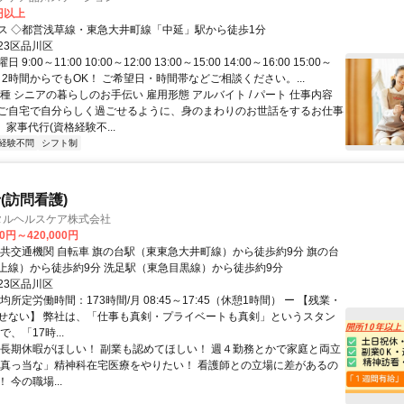
0円以上
ス ◇都営浅草線・東急大井町線「中延」駅から徒歩1分
23区品川区
9:00～11:00 10:00～12:00 13:00～15:00 14:00～16:00 15:00～
★1日2時間からでもOK！ ご希望日・時間帯などご相談ください。...
種 シニアの暮らしのお手伝い 雇用形態 アルバイト / パート 仕事内容
ご自宅で自分らしく過ごせるように、身のまわりのお世話をするお仕事
］家事代行(資格経験不...
経験不問
シフト制
(訪問看護)
ンタルヘルスケア株式会社
00円～420,000円
 旗の台駅（東東急大井町線）から徒歩約9分 旗の台
上線）から徒歩約9分 洗足駅（東急目黒線）から徒歩約9分
23区品川区
均所定労働時間：173時間/月 08:45～17:45（休憩1時間） ー 【残業・
せない】 弊社は、「仕事も真剣・プライベートも真剣」というスタン
、「17時...
 長期休暇がほしい！ 副業も認めてほしい！ 週４勤務とかで家庭と両立
「真っ当な」精神科在宅医療をやりたい！ 看護師との立場に差があるの
 今の職場...