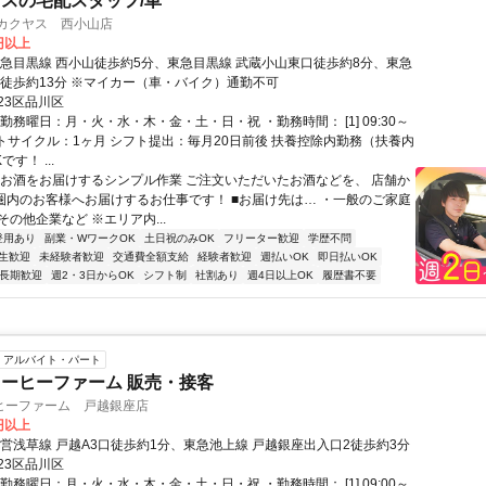
スの宅配スタッフ/車
 カクヤス 西小山店
0円以上
東急目黒線 西小山徒歩約5分、東急目黒線 武蔵小山東口徒歩約8分、東急
足徒歩約13分 ※マイカー（車・バイク）通勤不可
23区品川区
勤務曜日：月・火・水・木・金・土・日・祝 ・勤務時間： [1] 09:30～
シフトサイクル：1ヶ月 シフト提出：毎月20日前後 扶養控除内勤務（扶養内
す！ ...
▼お酒をお届けするシンプル作業 ご注文いただいたお酒などを、 店舗か
km圏内のお客様へお届けするお仕事です！ ■お届け先は… ・一般のご家庭
の他企業など ※エリア内...
登用あり
副業・WワークOK
土日祝のみOK
フリーター歓迎
学歴不問
生歓迎
未経験者歓迎
交通費全額支給
経験者歓迎
週払いOK
即日払いOK
長期歓迎
週2・3日からOK
シフト制
社割あり
週4日以上OK
履歴書不要
アルバイト・パート
ーヒーファーム 販売・接客
ヒーファーム 戸越銀座店
8円以上
都営浅草線 戸越A3口徒歩約1分、東急池上線 戸越銀座出入口2徒歩約3分
23区品川区
勤務曜日：月・火・水・木・金・土・日・祝 ・勤務時間： [1] 09:00～