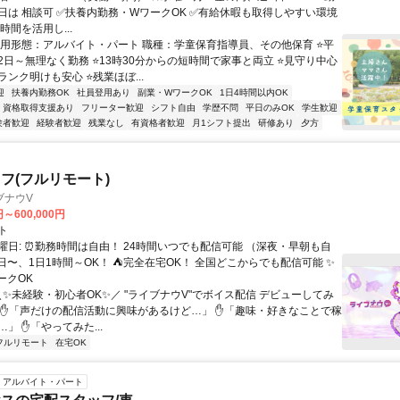
日は 相談可 ✅扶養内勤務・WワークOK ✅有給休暇も取得しやすい環境
時間を活用し...
雇用形態：アルバイト・パート 職種：学童保育指導員、その他保育 ⭐平
2日～無理なく勤務 ⭐13時30分からの短時間で家事と両立 ⭐見守り中心
ンク明けも安心 ⭐残業ほぼ...
迎
扶養内勤務OK
社員登用あり
副業・WワークOK
1日4時間以内OK
資格取得支援あり
フリーター歓迎
シフト自由
学歴不問
平日のみOK
学生歓迎
験者歓迎
経験者歓迎
残業なし
有資格者歓迎
月1シフト提出
研修あり
夕方
フ(フルリモート)
ブナウV
円～600,000円
ト
曜日: ⏰勤務時間は自由！ 24時間いつでも配信可能 （深夜・早朝も自
日〜、1日1時間～OK！ ⛺完全在宅OK！ 全国どこからでも配信可能 ✨
ークOK
＼✨未経験・初心者OK✨／ "ライブナウV"でボイス配信 デビューしてみ
 ✋「声だけの配信活動に興味があるけど…」 ✋「趣味・好きなことで稼
」 ✋「やってみた...
フルリモート
在宅OK
アルバイト・パート