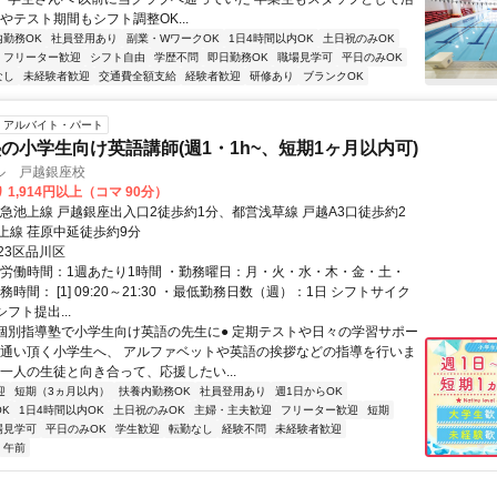
やテスト期間もシフト調整OK...
内勤務OK
社員登用あり
副業・WワークOK
1日4時間以内OK
土日祝のみOK
フリーター歓迎
シフト自由
学歴不問
即日勤務OK
職場見学可
平日のみOK
なし
未経験者歓迎
交通費全額支給
経験者歓迎
研修あり
ブランクOK
アルバイト・パート
の小学生向け英語講師(週1・1h~、短期1ヶ月以内可)
ル 戸越銀座校
 1,914円以上（コマ 90分）
東急池上線 戸越銀座出入口2徒歩約1分、都営浅草線 戸越A3口徒歩約2
上線 荏原中延徒歩約9分
23区品川区
総労働時間：1週あたり1時間 ・勤務曜日：月・火・水・木・金・土・
務時間： [1] 09:20～21:30 ・最低勤務日数（週）：1日 シフトサイク
シフト提出...
●個別指導塾で小学生向け英語の先生に● 定期テストや日々の学習サポー
お通い頂く小学生へ、 アルファベットや英語の挨拶などの指導を行いま
人一人の生徒と向き合って、応援したい...
迎
短期（3ヵ月以内）
扶養内勤務OK
社員登用あり
週1日からOK
K
1日4時間以内OK
土日祝のみOK
主婦・主夫歓迎
フリーター歓迎
短期
場見学可
平日のみOK
学生歓迎
転勤なし
経験不問
未経験者歓迎
午前