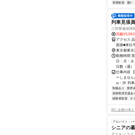
長期歓迎
週2・
列車見張員
三和警備保障株
日給15,56
アクセス 
面接■来社
東京都東京
勤務時間 実
日：月・火・
日数（週）：3
仕事内容 
ーしませんか
ω・)9’ 
制服あり
業界
資格取得支援あ
経験者歓迎
ネ
同じ企業の求人
アルバイト・パ
シニアの
ダスキン ラ