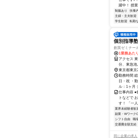
躍中！ 授業
制服あり
扶養
主婦・主夫歓迎
学生歓迎
転勤
個別指導塾
創英ゼミナー
1業務あたり
アクセス 
分、東急池
東京都東京
勤務時間 
日・祝 ・勤
ル：1ヶ月 
仕事内容 
トなどで 
す！ 「一
業界未経験者歓
副業・WワークO
シフト自由
職
交通費全額支給
同じ企業の求人