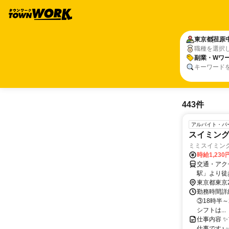
東京都
荏原
職種を選択
副業・Wワー
キーワード
443件
アルバイト・パ
スイミン
ミミスイミン
時給1,23
交通・アク
駅」より徒
東京都東京
勤務時間詳細
③18時半～
シフトは...
仕事内容 
仕事です♪