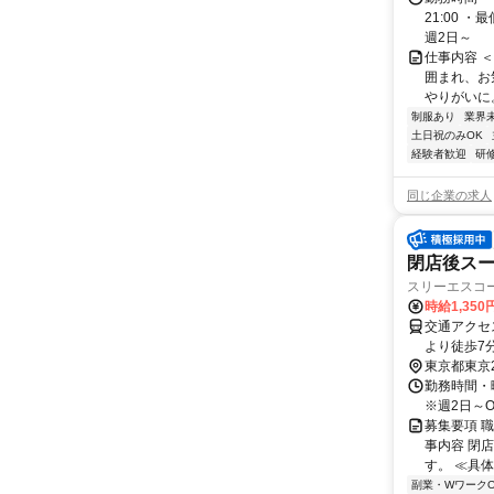
21:00 
週2日～
仕事内容 
囲まれ、お
やりがいに
制服あり
業界
土日祝のみOK
経験者歓迎
研
同じ企業の求人
閉店後ス
スリーエスコ
時給1,350
交通アクセ
より徒歩7
東京都東京
勤務時間・曜
※週2日～
募集要項 職
事内容 閉
す。 ≪具体
副業・WワークO