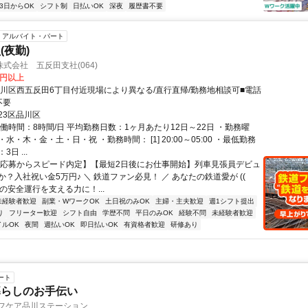
3日からOK
シフト制
日払いOK
深夜
履歴書不要
アルバイト・パート
(夜勤)
式会社 五反田支社(064)
3円以上
品川区西五反田6丁目付近現場により異なる/直行直帰/勤務地相談可■電話
不要
23区品川区
働時間：8時間/日 平均勤務日数：1ヶ月あたり12日～22日 ・勤務曜
水・木・金・土・日・祝 ・勤務時間： [1] 20:00～05:00 ・最低勤務
日 ...
【応募からスピード内定】【最短2日後にお仕事開始】列車見張員デビュ
？入社祝い金5万円♪ ＼ 鉄道ファン必見！ ／ あなたの鉄道愛が ((ゝ
列車の安全運行を支える力に！...
未経験者歓迎
副業・WワークOK
土日祝のみOK
主婦・主夫歓迎
週1シフト提出
り
フリーター歓迎
シフト自由
学歴不問
平日のみOK
経験不問
未経験者歓迎
イルOK
夜間
週払いOK
即日払いOK
有資格者歓迎
研修あり
ート
暮らしのお手伝い
イフケア品川ステーション