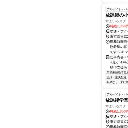
アルバイト・パ
放課後の
すまいるスク
時給1,35
交通・アク
東京都東京
勤務時間詳細
務希望の曜
です スキマ
仕事内容 
⭐見守り中
取得支援あり
業界未経験者歓
主婦・主夫歓迎
転勤なし
未経
アルバイト・パ
放課後学
すまいるスク
時給1,35
交通・アク
東京都東京
勤務時間詳細