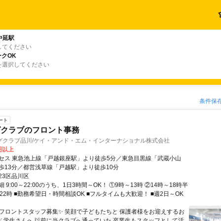
中延駅
してください
クOK
を選択してください
条件保
ート
グクラブのフロント事務
グクラブ品川/ケイ・アンド・エム・インターナショナル株式会社
0円以上
セス 東急池上線「戸越銀座駅」より徒歩5分／東急目黒線「武蔵小山
歩13分／都営浅草線「戸越駅」より徒歩10分
23区品川区
 9:00～22:00のうち、1日3時間～OK！ ①9時～13時 ②14時～18時半
22時 ■勤務希望日・時間相談OK ■フルタイムも大歓迎！ ■週2日～OK
✨フロントスタッフ募集✨ 笑顔で子どもたちと 保護者様をお迎えするお
 ✅ 学生さんへ 以前に当クラブへ通っていた 卒業生もスタッフとして活