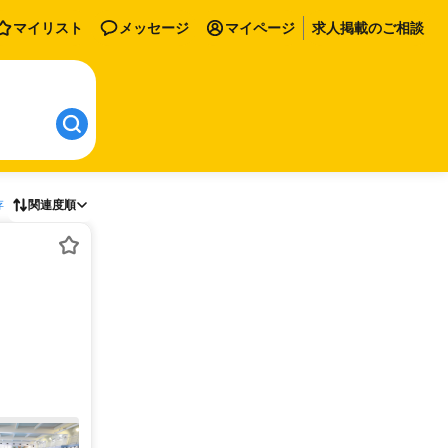
マイリスト
メッセージ
マイページ
求人掲載のご相談
存
関連度順