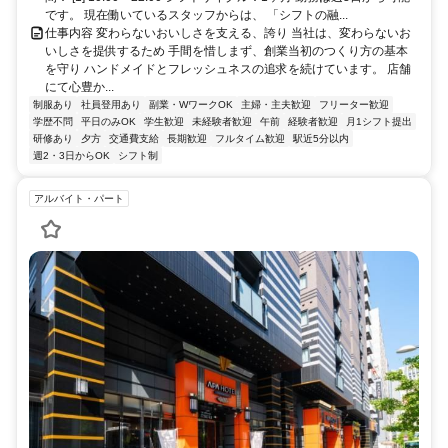
です。 現在働いているスタッフからは、 「シフトの融...
仕事内容 変わらないおいしさを支える、誇り 当社は、変わらないお
いしさを提供するため 手間を惜しまず、創業当初のつくり方の基本
を守り ハンドメイドとフレッシュネスの追求を続けています。 店舗
にて心豊か...
制服あり
社員登用あり
副業・WワークOK
主婦・主夫歓迎
フリーター歓迎
学歴不問
平日のみOK
学生歓迎
未経験者歓迎
午前
経験者歓迎
月1シフト提出
研修あり
夕方
交通費支給
長期歓迎
フルタイム歓迎
駅近5分以内
週2・3日からOK
シフト制
アルバイト・パート