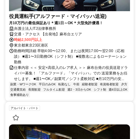
役員運転手(アルファード・マイバッハ送迎)
月10万円の最低保証あり＊週1日～OK＊大型免許優遇！
弁護士法人ITJ法律事務所
交通・アクセス 【出発地】麻布台エリア
時給2,500円以上
東京都東京23区港区
勤務時間詳細 早朝4:00〜12:00、 または夜間17:00〜翌2:00（応相
談） ■週1〜3日勤務OK（シフト制） ■複数名によるローテーション
勤務
仕事内容 ＜＜ 安定×高収入のレア求人 ＞＞ 麻布台発の役員送迎ドラ
イバー募集！ 「アルファード」「マイバッハ」での 送迎業務をお任
せします。 ■週1〜OK／副業可／シフト柔軟対応 ■月10万円の安...
副業・WワークOK
平日のみOK
転勤なし
午前
経験者歓迎
有資格者歓迎
夕方
交通費支給
長期歓迎
フルタイム歓迎
週2・3日からOK
シフト制
週4日以上OK
食事補助あり
アルバイト・パート