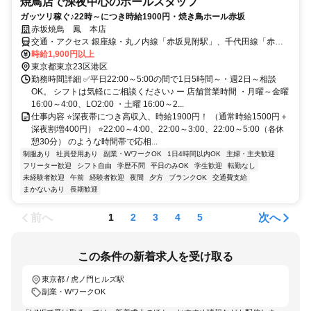
焼鳥店で深夜中心のホールスタッフ
ガッツリ稼ぐ♪22時～につき時給1900円・焼き鳥ホール赤坂
赤坂焼鳥 鳳 本店
交通・アクセス 銀座線・丸ノ内線「赤坂見附駅」、千代田線「赤坂
駅」から徒歩4-5分、南北線「溜池山王駅」から徒歩7-8分
時給1,900円以上
東京都東京23区港区
勤務時間詳細 ✅平日22:00～5:00の間で1日5時間～・週2日～相談
OK。 シフトは気軽にご相談ください♪ ー 店舗営業時間 ・月曜～金曜
16:00～4:00、LO2:00 ・土曜 16:00～2...
仕事内容 ⭐深夜帯につき高収入、時給1900円！ （通常時給1500円＋
深夜割増400円） ⭐22:00～4:00、22:00～3:00、22:00～5:00（各休
憩30分） のような時間帯で応相...
制服あり
社員登用あり
副業・WワークOK
1日4時間以内OK
主婦・主夫歓迎
フリーター歓迎
シフト自由
学歴不問
平日のみOK
学生歓迎
転勤なし
未経験者歓迎
午前
経験者歓迎
夜間
夕方
ブランクOK
交通費支給
まかないあり
長期歓迎
前へ
次へ
1
2
3
4
5
この条件の新着求人を受け取る
東京都 / 虎ノ門ヒルズ駅
副業・WワークOK