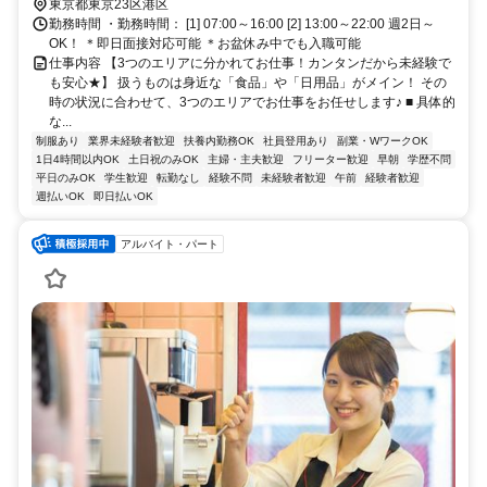
東京都東京23区港区
勤務時間 ・勤務時間： [1] 07:00～16:00 [2] 13:00～22:00 週2日～
OK！ ＊即日面接対応可能 ＊お盆休み中でも入職可能
仕事内容 【3つのエリアに分かれてお仕事！カンタンだから未経験で
も安心★】 扱うものは身近な「食品」や「日用品」がメイン！ その
時の状況に合わせて、3つのエリアでお仕事をお任せします♪ ■ 具体的
な...
制服あり
業界未経験者歓迎
扶養内勤務OK
社員登用あり
副業・WワークOK
1日4時間以内OK
土日祝のみOK
主婦・主夫歓迎
フリーター歓迎
早朝
学歴不問
平日のみOK
学生歓迎
転勤なし
経験不問
未経験者歓迎
午前
経験者歓迎
週払いOK
即日払いOK
アルバイト・パート