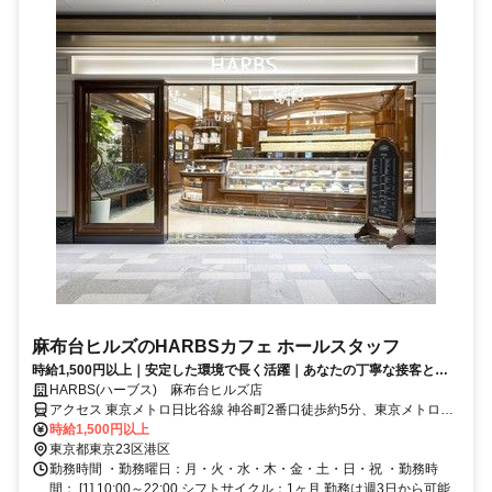
麻布台ヒルズのHARBSカフェ ホールスタッフ
時給1,500円以上｜安定した環境で長く活躍｜あなたの丁寧な接客と笑
顔で、心地よい空間へ。
HARBS(ハーブス) 麻布台ヒルズ店
アクセス 東京メトロ日比谷線 神谷町2番口徒歩約5分、東京メトロ南
北線 六本木一丁目2番口徒歩約9分、都営大江戸線 赤羽橋赤羽橋口徒
時給1,500円以上
歩約15分 『神谷町駅』5番出口直結！日比谷線、南北線、大江戸線沿
東京都東京23区港区
線のエリアからのアクセス良好！
勤務時間 ・勤務曜日：月・火・水・木・金・土・日・祝 ・勤務時
間： [1] 10:00～22:00 シフトサイクル：1ヶ月 勤務は週3日から可能