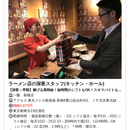
ラーメン店の深夜スタッフ(キッチン・ホール)
【深夜～早朝】稼げる高時給！短時間のシフトもOK！スキマバイトも日
払いも可・髪色自由！
一蘭 新橋店
アクセス 東京メトロ銀座線 新橋8番口徒歩約3分、ＪＲ京浜東北線 新
橋8番口徒歩約3分、ＪＲ東海道本線 新橋8番口徒歩約3分
時給1,875円
東京都東京23区港区
勤務時間 ・最低勤務日数（週）：2日 シフト提出：毎月5日・20日 シ
フト確定：毎月10日・25日 22～翌6時内で週2日、1日4時間～OK
（シフト例：22-翌2時、2-6時など） ＊時間・曜日等...