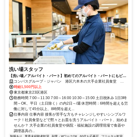
洗い場スタッフ
【洗い場／アルバイト・パート】初めてのアルバイト・パートにもピッ
タリ！未経験歓迎♪
コンパスグループ・ジャパン 港区六本木の大手企業社員食堂
21678_p
時給1,500円以上
東京都東京23区港区
勤務時間 7:00～11:30 7:00～16:00 10:30～15:00 土日祝休み 1日3時
間～OK、平日（土日除く）の内2日～/週 休憩時間：6時間を超える労
働に対して45分以上、8時間を超え...
仕事内容 仕事内容 接客が苦手な方もチャレンジしやすいシンプルワ
ーク！社員食堂などで黙々とお皿を洗うアルバイト・パート、始めま
せんか？ 大手企業の社員食堂や病院・福祉施設の調理現場で食器や
調理器具の...
制服あり
業界未経験者歓迎
副業・WワークOK
60代も応募可
フリーター歓迎