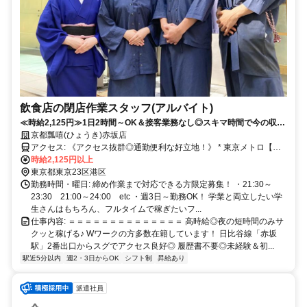
飲食店の閉店作業スタッフ(アルバイト)
≪時給2,125円≫1日2時間～OK＆接客業務なし◎スキマ時間で今の収入
にプラス副業★学生・フリーターさん活躍中！Wワークの方多数在籍◎
京都瓢嘻(ひょうき)赤坂店
アクセス: 《アクセス抜群◎通勤便利な好立地！》 * 東京メトロ【赤
坂駅】2番出口 徒歩3分 * 東京メトロ【溜池山王駅】7番出口 徒歩
時給2,125円以上
5分 * 東京メトロ【赤坂見付駅】11番出口 徒歩5分
東京都東京23区港区
勤務時間・曜日: 締め作業まで対応できる方限定募集！ ・21:30～
23:30 21:00～24:00 etc ・週3日～勤務OK！ 学業と両立したい学
生さんはもちろん、フルタイムで稼ぎたいフ...
仕事内容: ＝＝＝＝＝＝＝＝＝＝＝＝＝＝ 高時給◎夜の短時間のみサ
クッと稼げる♪ Wワークの方多数在籍しています！ 日比谷線「赤坂
駅」2番出口からスグでアクセス良好◎ 履歴書不要◎未経験＆初...
駅近5分以内
週2・3日からOK
シフト制
昇給あり
派遣社員