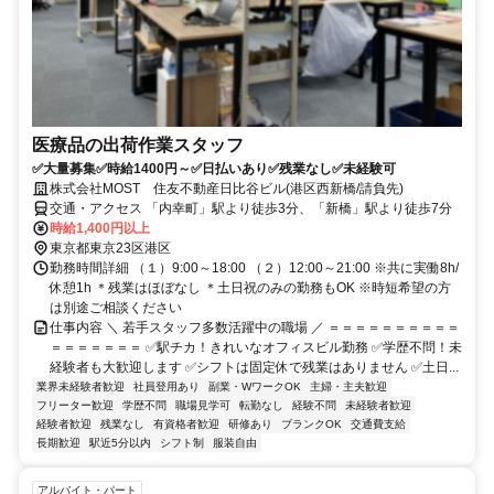
医療品の出荷作業スタッフ
✅大量募集✅時給1400円～✅日払いあり✅残業なし✅未経験可
株式会社MOST 住友不動産日比谷ビル(港区西新橋/請負先)
交通・アクセス 「内幸町」駅より徒歩3分、「新橋」駅より徒歩7分
時給1,400円以上
東京都東京23区港区
勤務時間詳細 （１）9:00～18:00 （２）12:00～21:00 ※共に実働8h/
休憩1h ＊残業はほぼなし ＊土日祝のみの勤務もOK ※時短希望の方
は別途ご相談ください
仕事内容 ＼ 若手スタッフ多数活躍中の職場 ／ ＝＝＝＝＝＝＝＝＝＝
＝＝＝＝＝＝＝ ✅駅チカ！きれいなオフィスビル勤務 ✅学歴不問！未
経験者も大歓迎します ✅シフトは固定休で残業はありません ✅土日...
業界未経験者歓迎
社員登用あり
副業・WワークOK
主婦・主夫歓迎
フリーター歓迎
学歴不問
職場見学可
転勤なし
経験不問
未経験者歓迎
経験者歓迎
残業なし
有資格者歓迎
研修あり
ブランクOK
交通費支給
長期歓迎
駅近5分以内
シフト制
服装自由
アルバイト・パート