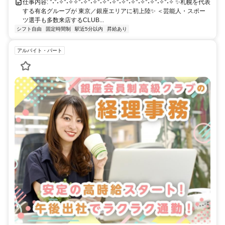
＜JR | 山手線/京浜東北線/横須賀線＞ ＜地下鉄 | 都営浅草線＞ ＜私鉄
仕事内容: °˖°˖✧°˖✧✧°˖✧°˖✧°˖✧°˖✧°˖✧°˖✧°˖✧°˖✧°˖✧°˖✧ ✨札幌を代表
する有名グループが 東京／銀座エリアに初上陸✨ ＜芸能人・スポー
| ゆりかもめ＞ ----------
ツ選手も多数来店するCLUB...
シフト自由
固定時間制
駅近5分以内
昇給あり
アルバイト・パート