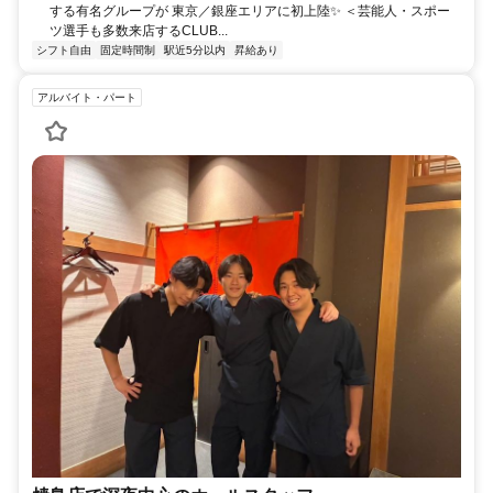
する有名グループが 東京／銀座エリアに初上陸✨ ＜芸能人・スポー
| ゆりかもめ＞ ----------
ツ選手も多数来店するCLUB...
シフト自由
固定時間制
駅近5分以内
昇給あり
アルバイト・パート