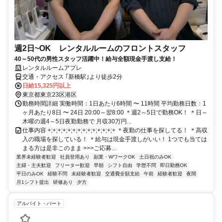
週2日~OK レンタルルームのフロントスタッフ
40～50代の男性スタッフ活躍中！給与全額現金手渡し支給！
レンタルルームアプレ
交通・アクセス ｢新橋駅｣より徒歩2分
日給15,325円以上
東京都東京23区港区
勤務時間詳細 実働時間：1日あたり6時間 〜 11時間 平均勤務日数：1
ヶ月あたり8日 〜 24日 20:00～翌8:00 ＊週2～5日で勤務OK！ ＊日～
木曜の週4～5日夜勤勤務で 月収30万円...
仕事内容 +;+;+;+;+;+;+;+;+;+;+;+;+;+ ＊夜勤の仕事を探してる！ ＊高収
入の職場を探している！ ＊給与は現金手渡しがいい！ 1つでも当ては
まる方は是非このまま >>>ご応募...
業界未経験者歓迎
社員登用あり
副業・WワークOK
土日祝のみOK
主婦・主夫歓迎
フリーター歓迎
早朝
シフト自由
学歴不問
即日勤務OK
平日のみOK
経験不問
未経験者歓迎
交通費全額支給
午前
経験者歓迎
夜間
月1シフト提出
研修あり
夕方
アルバイト・パート