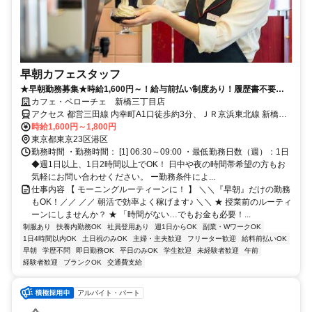
早朝カフェスタッフ
★早朝勤務募集★時給1,600円～！給与前払い制度あり！履歴書不要！
社割あり！髪色自由！
カフェ・ベローチェ 新橋三丁目店
アクセス 都営三田線 内幸町A1口徒歩約3分、ＪＲ京浜東北線 新橋烏
森口徒歩約5分、ＪＲ東海道本線 新橋烏森口徒歩約5分 内幸町駅 Ａ１
時給1,600円～1,800円
出口徒歩1分、新橋駅 烏森口徒歩4分
東京都東京23区港区
勤務時間 ・勤務時間： [1] 06:30～09:00 ・最低勤務日数（週）：1日
◆週1日以上、1日2時間以上でOK！ 日中や夜の時間帯希望の方もお
気軽にお問い合わせください。 ー勤務条件によ...
仕事内容 【 モーニングルーティーンに！ 】 ＼＼『早朝』だけの勤務
もOK！／／ ／／ 朝活で効率よく稼げます♪ ＼＼ ★ 授業前のルーティ
ーンにしませんか？ ★ 「時間がない…でもお金も必要！...
制服あり
扶養内勤務OK
社員登用あり
週1日からOK
副業・WワークOK
1日4時間以内OK
土日祝のみOK
主婦・主夫歓迎
フリーター歓迎
給料前払いOK
早朝
学歴不問
即日勤務OK
平日のみOK
学生歓迎
未経験者歓迎
午前
経験者歓迎
ブランクOK
交通費支給
アルバイト・パート