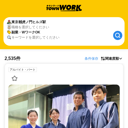
東京都
虎ノ門ヒルズ駅
職種を選択してください
副業・WワークOK
キーワードを選択してください
2,535件
条件保存
関連度順
アルバイト・パート