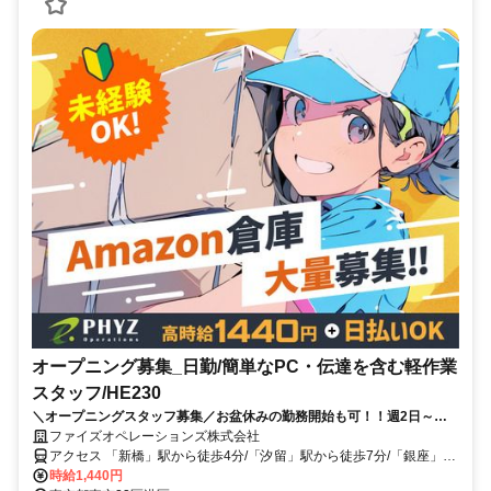
オープニング募集_日勤/簡単なPC・伝達を含む軽作業
スタッフ/HE230
＼オープニングスタッフ募集／お盆休みの勤務開始も可！！週2日～
OK！未経験OK！”早く働きたい！”方必見★
ファイズオペレーションズ株式会社
アクセス 「新橋」駅から徒歩4分/「汐留」駅から徒歩7分/「銀座」駅
から徒歩12分
時給1,440円