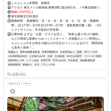
3h～/週3日～＞
しゃぶしゃぶ木曽路 新橋店
アクセス 東京メトロ銀座線 新橋3番口徒歩約1分、ＪＲ横須賀線/ＪＲ
総武本線 新橋銀座口徒歩約2分、ＪＲ山手線 新橋銀座口徒歩約2分 小
時給1,500円以上
竹向原駅～徒歩8分
東京都東京23区港区
勤務時間 ・勤務曜日：月・火・水・木・金・土・日・祝 ・勤務時
間： [1] 17:00～22:00 [2] 10:00～22:00 ・最低勤務日数（週）：3日
シフトサイクル：半月毎自己申告制 ...
仕事内容 まずは「お皿・グラスを洗う」「簡単な盛り付けの補助」
などの簡単な業務からゆっくりスタート！ 木曽路のメイン料理はし
ゃぶしゃぶやすき焼きの鍋ものの注文がメインになるので、調理自体
も意外と簡単！...
制服あり
業界未経験者歓迎
扶養内勤務OK
社員登用あり
副業・WワークOK
1日4時間以内OK
土日祝のみOK
主婦・主夫歓迎
60代も応募可
フリーター歓迎
給料前払いOK
シフト自由
学歴不問
平日のみOK
学生歓迎
未経験者歓迎
経験者歓迎
研修あり
夕方
ブランクOK
同じ企業の求人
アルバイト・パート