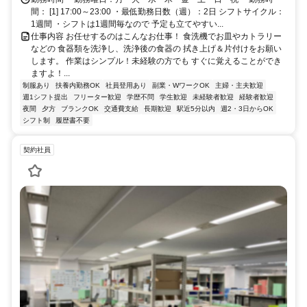
間： [1] 17:00～23:00 ・最低勤務日数（週）：2日 シフトサイクル：
1週間 ・シフトは1週間毎なので 予定も立てやすい...
仕事内容 お任せするのはこんなお仕事！ 食洗機でお皿やカトラリー
などの 食器類を洗浄し、洗浄後の食器の 拭き上げ＆片付けをお願い
します。 作業はシンプル！未経験の方でも すぐに覚えることができ
ますよ！...
制服あり
扶養内勤務OK
社員登用あり
副業・WワークOK
主婦・主夫歓迎
週1シフト提出
フリーター歓迎
学歴不問
学生歓迎
未経験者歓迎
経験者歓迎
夜間
夕方
ブランクOK
交通費支給
長期歓迎
駅近5分以内
週2・3日からOK
シフト制
履歴書不要
契約社員