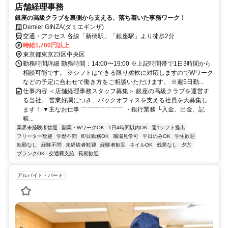
店舗経理事務
銀座の高級クラブを裏側から支える、落ち着いた事務ワーク！
Demier GINZA(ダミエギンザ)
交通・アクセス 各線「新橋駅」「銀座駅」より徒歩2分
時給1,700円以上
東京都東京23区中央区
勤務時間詳細 勤務時間：14:00〜19:00 ※上記時間帯で1日3時間から
相談可能です。 ※シフトはできる限り柔軟に対応しますのでWワーク
などの予定に合わせて働き方をご相談いただけます。 ※週5日勤...
仕事内容 ＜店舗経理事務スタッフ募集＞ 銀座の高級クラブを運営す
る当社。 営業好調につき、バックオフィスを支える社員を大募集し
ます！ ▼主なお仕事 ￣￣￣￣￣￣￣ ・銀行業務 └入金、出金、記
帳...
業界未経験者歓迎
副業・WワークOK
1日4時間以内OK
週1シフト提出
フリーター歓迎
学歴不問
即日勤務OK
職場見学可
平日のみOK
学生歓迎
転勤なし
経験不問
未経験者歓迎
経験者歓迎
ネイルOK
残業なし
夕方
ブランクOK
交通費支給
長期歓迎
アルバイト・パート