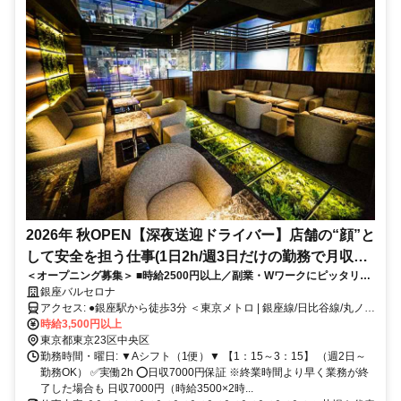
2026年 秋OPEN【深夜送迎ドライバー】店舗の“顔”と
して安全を担う仕事(1日2h/週3日だけの勤務で月収9
＜オープニング募集＞ ■時給2500円以上／副業・Wワークにピッタリ■
万8000円以上)
経験・年齢不問！キャバクラで働く女の子たちを安全に自宅まで送り届
銀座バルセロナ
けるお仕事です【直帰OK】
アクセス: ●銀座駅から徒歩3分 ＜東京メトロ | 銀座線/日比谷線/丸ノ内
線＞ ---------- ●銀座一丁目駅から徒歩3分 ＜東京メトロ | 有楽町線＞ --
時給3,500円以上
-------- ●東銀座駅から徒歩3分 ＜東京メトロ | 日比谷線＞ ＜私鉄 | 都営
東京都東京23区中央区
浅草線＞ ---------- ●有楽町駅から徒歩5分 ＜JR | 山手線/京浜東北線＞
勤務時間・曜日: ▼Aシフト（1便）▼ 【1：15～3：15】 （週2日～
＜東京メトロ | 有楽町線＞ ---------- ●日比谷駅から徒歩6分 ＜東京メト
勤務OK） ✅実働2h ⭕日収7000円保証 ※終業時間より早く業務が終
ロ | 日比谷線／千代田線／都営三田線＞ ---------- ●新橋駅から徒歩8分
了した場合も 日収7000円（時給3500×2時...