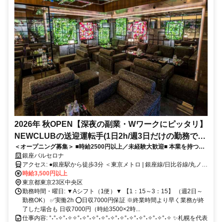
2026年 秋OPEN【深夜の副業・Wワークにピッタリ】
NEWCLUBの送迎運転手(1日2h/週3日だけの勤務で月
＜オープニング募集＞ ■時給2500円以上／未経験大歓迎■ 本業を持つ会
収9万8000円以上)
社員の方が、夜のスキマ時間を活かして多数活躍されている職場です
銀座バルセロナ
（20代～50代）【直帰OK】
アクセス: ●銀座駅から徒歩3分 ＜東京メトロ | 銀座線/日比谷線/丸ノ内
線＞ ---------- ●銀座一丁目駅から徒歩3分 ＜東京メトロ | 有楽町線＞ --
時給3,500円以上
-------- ●東銀座駅から徒歩3分 ＜東京メトロ | 日比谷線＞ ＜私鉄 | 都営
東京都東京23区中央区
浅草線＞ ---------- ●有楽町駅から徒歩5分 ＜JR | 山手線/京浜東北線＞
勤務時間・曜日: ▼Aシフト（1便）▼ 【1：15～3：15】 （週2日～
＜東京メトロ | 有楽町線＞ ---------- ●日比谷駅から徒歩6分 ＜東京メト
勤務OK） ✅実働2h ⭕日収7000円保証 ※終業時間より早く業務が終
ロ | 日比谷線／千代田線／都営三田線＞ ---------- ●新橋駅から徒歩8分
了した場合も 日収7000円（時給3500×2時...
＜JR | 山手線/京浜東北線/横須賀線＞ ＜地下鉄 | 都営浅草線＞ ＜私鉄
仕事内容: °˖°˖✧°˖✧✧°˖✧°˖✧°˖✧°˖✧°˖✧°˖✧°˖✧°˖✧°˖✧°˖✧ ✨札幌を代表