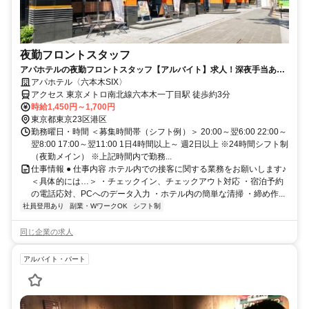
夜勤フロントスタッフ
アパホテルの夜勤フロントスタッフ【アルバイト】求人！深夜手当あり
の夜勤帯でしっかり稼げる
アパホテル〈六本木SIX〉
アクセス 東京メトロ南北線六本木一丁目駅 徒歩約3分
時給1,450円～1,700円
東京都東京23区港区
勤務曜日・時間 ＜募集時間帯（シフト例）＞ 20:00～翌6:00 22:00～
翌8:00 17:00～翌11:00 1日4時間以上～ 週2日以上 ※24時間シフト制
（夜勤メイン） ※上記時間内で勤務...
仕事情報 ● 仕事内容 ホテル内での接客に関する業務をお願いします♪
＜具体的には…＞ ・チェックイン、チェックアウト対応 ・宿泊予約
の電話応対、PCへのデータ入力 ・ホテル内の簡単な清掃 ・締め作...
社員登用あり
副業・WワークOK
シフト制
同じ企業の求人
アルバイト・パート