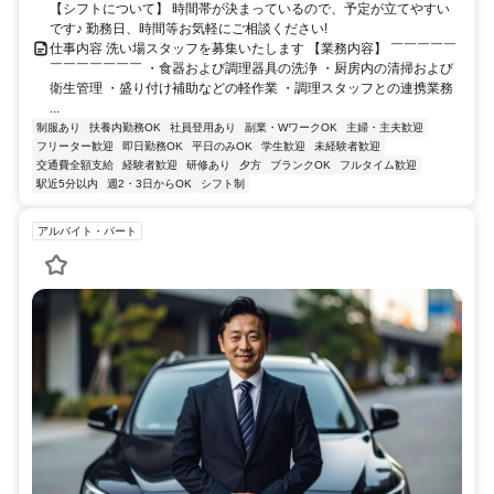
【シフトについて】 時間帯が決まっているので、予定が立てやすい
です♪ 勤務日、時間等お気軽にご相談ください!
仕事内容 洗い場スタッフを募集いたします 【業務内容】 ￣￣￣￣￣
￣￣￣￣￣￣￣ ・食器および調理器具の洗浄 ・厨房内の清掃および
衛生管理 ・盛り付け補助などの軽作業 ・調理スタッフとの連携業務
...
制服あり
扶養内勤務OK
社員登用あり
副業・WワークOK
主婦・主夫歓迎
フリーター歓迎
即日勤務OK
平日のみOK
学生歓迎
未経験者歓迎
交通費全額支給
経験者歓迎
研修あり
夕方
ブランクOK
フルタイム歓迎
駅近5分以内
週2・3日からOK
シフト制
アルバイト・パート