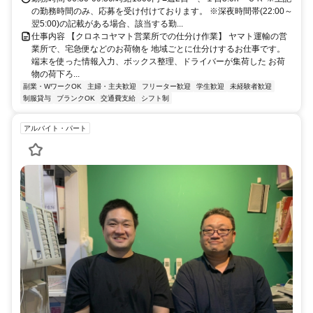
の勤務時間のみ、応募を受け付けております。 ※深夜時間帯(22:00～
翌5:00)の記載がある場合、該当する勤...
仕事内容 【クロネコヤマト営業所での仕分け作業】 ヤマト運輸の営
業所で、宅急便などのお荷物を 地域ごとに仕分けするお仕事です。
端末を使った情報入力、ボックス整理、ドライバーが集荷した お荷
物の荷下ろ...
副業・WワークOK
主婦・主夫歓迎
フリーター歓迎
学生歓迎
未経験者歓迎
制服貸与
ブランクOK
交通費支給
シフト制
アルバイト・パート