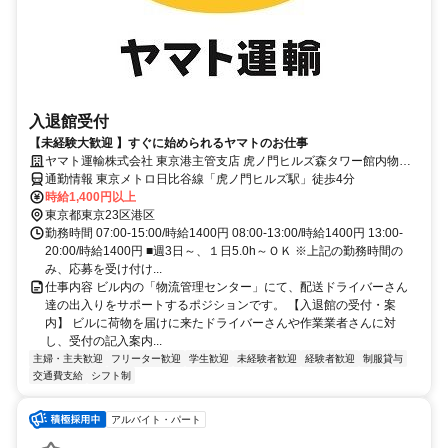
入退館受付
【未経験大歓迎 】すぐに始められるヤマトのお仕事
ヤマト運輸株式会社 東京港主管支店 虎ノ門ヒルズ森タワー館内物流
センター
通勤情報 東京メトロ日比谷線「虎ノ門ヒルズ駅」徒歩4分
時給1,400円以上
東京都東京23区港区
勤務時間 07:00-15:00/時給1400円 08:00-13:00/時給1400円 13:00-
20:00/時給1400円 ■週3日～、１日5.0h～ＯＫ ※上記の勤務時間の
み、応募を受け付け...
仕事内容 ビル内の「物流管理センター」にて、配送ドライバーさん
達の出入りをサポートするポジションです。 【入退館の受付・案
内】 ビルに荷物を届けに来たドライバーさんや作業業者さんに対
し、受付の記入案内...
主婦・主夫歓迎
フリーター歓迎
学生歓迎
未経験者歓迎
経験者歓迎
制服貸与
交通費支給
シフト制
アルバイト・パート