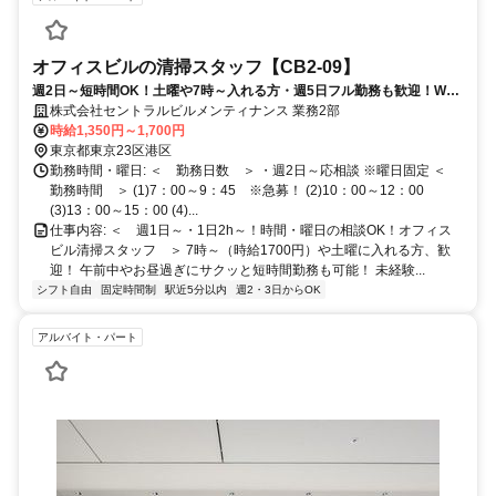
オフィスビルの清掃スタッフ【CB2-09】
週2日～短時間OK！土曜や7時～入れる方・週5日フル勤務も歓迎！Wワ
ークにもオススメ！未経験スタート大歓迎！休憩室＆ロッカー完備！
株式会社セントラルビルメンティナンス 業務2部
時給1,350円～1,700円
東京都東京23区港区
勤務時間・曜日: ＜ 勤務日数 ＞ ・週2日～応相談 ※曜日固定 ＜
勤務時間 ＞ (1)7：00～9：45 ※急募！ (2)10：00～12：00
(3)13：00～15：00 (4)...
仕事内容: ＜ 週1日～・1日2h～！時間・曜日の相談OK！オフィス
ビル清掃スタッフ ＞ 7時～（時給1700円）や土曜に入れる方、歓
迎！ 午前中やお昼過ぎにサクッと短時間勤務も可能！ 未経験...
シフト自由
固定時間制
駅近5分以内
週2・3日からOK
アルバイト・パート