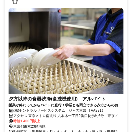
夕方以降の食器洗浄(食洗機使用) アルバイト
授業が終わってからバイトに直行！学業とも両立できる夕方からのお仕
事！
(株)セントラルサービスシステム ジャヌ東京 【AA331】
アクセス 東京メトロ南北線 六本木一丁目2番口徒歩約6分、東京メト
ロ日比谷線 神谷町2番口徒歩約8分、東京メトロ千代田線/小田急小田
時給1,400円以上
原線 国会議事堂前13番口徒歩約13分 「六本木一丁目駅」・「神谷町
東京都東京23区港区
駅」～地下直結でラクラク！雨の日も安心！
勤務時間 ・勤務曜日：月・火・水・木・金・土・日・祝 ・勤務時