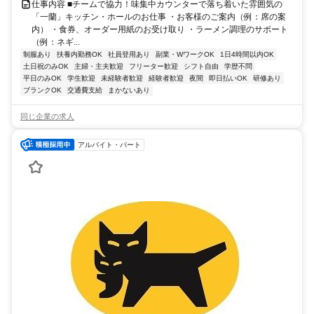
仕事内容 ■チームで協力！味集中カウンターで落ち着いた雰囲気の
「一蘭」キッチン・ホールのお仕事 ・お客様のご案内（例：席の案
内） ・食券、オーダー用紙のお受け取り ・ラーメン調理のサポート
（例：ネギ...
制服あり
扶養内勤務OK
社員登用あり
副業・WワークOK
1日4時間以内OK
土日祝のみOK
主婦・主夫歓迎
フリーター歓迎
シフト自由
学歴不問
平日のみOK
学生歓迎
未経験者歓迎
経験者歓迎
夜間
即日払いOK
研修あり
ブランクOK
交通費支給
まかないあり
同じ企業の求人
アルバイト・パート