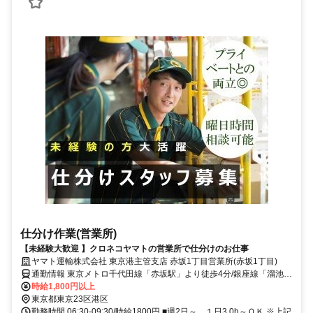
仕分け作業(営業所)
【未経験大歓迎 】クロネコヤマトの営業所で仕分けのお仕事
ヤマト運輸株式会社 東京港主管支店 赤坂1丁目営業所(赤坂1丁目)
通勤情報 東京メトロ千代田線「赤坂駅」より徒歩4分/銀座線「溜池山
王駅」より徒歩3分
時給1,800円以上
東京都東京23区港区
勤務時間 06:30-09:30/時給1800円 ■週2日～、１日3.0h～ＯＫ ※上記