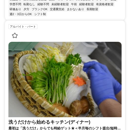
学歴不問
転勤なし
経験不問
未経験者歓迎
午前
経験者歓迎
有資格者歓迎
研修あり
夕方
ブランクOK
交通費支給
まかないあり
長期歓迎
週2・3日からOK
シフト制
アルバイト・パート
洗うだけから始めるキッチン(ディナー)
最初は「洗うだけ」からでも時給ゲット★＜半月毎のシフト提出/短時間