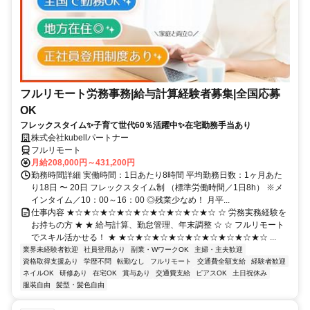
フルリモート労務事務|給与計算経験者募集|全国応募
OK
フレックスタイム✨子育て世代60％活躍中✨在宅勤務手当あり
株式会社kubellパートナー
フルリモート
月給208,000円～431,200円
勤務時間詳細 実働時間：1日あたり8時間 平均勤務日数：1ヶ月あた
り18日 〜 20日 フレックスタイム制 （標準労働時間／1日8h） ※メ
インタイム／10：00～16：00 ◎残業少なめ！ 月平...
仕事内容 ★☆★☆★☆★☆★☆★☆★☆★☆★☆ ☆ 労務実務経験を
お持ちの方 ★ ★ 給与計算、勤怠管理、年末調整 ☆ ☆ フルリモート
でスキル活かせる！ ★ ★☆★☆★☆★☆★☆★☆★☆★☆★☆ ...
業界未経験者歓迎
社員登用あり
副業・WワークOK
主婦・主夫歓迎
資格取得支援あり
学歴不問
転勤なし
フルリモート
交通費全額支給
経験者歓迎
ネイルOK
研修あり
在宅OK
賞与あり
交通費支給
ピアスOK
土日祝休み
服装自由
髪型・髪色自由