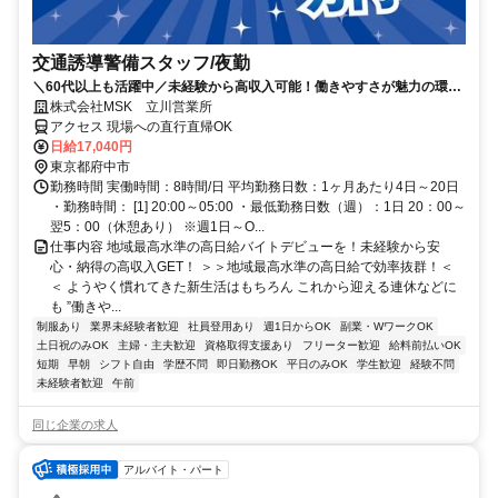
交通誘導警備スタッフ/夜勤
＼60代以上も活躍中／未経験から高収入可能！働きやすさが魅力の環境
で警備員デビューをしませんか！【月収34万円以上可能！日払いも
株式会社MSK 立川営業所
OK！】勤務3日前迄シフト申請が可能です！週1日～・短期もOK！あな
アクセス 現場への直行直帰OK
たのライフスタイルに合わせてお仕事しませんか！未経験者大歓迎！年
日給17,040円
代幅広く活躍しています。
東京都府中市
勤務時間 実働時間：8時間/日 平均勤務日数：1ヶ月あたり4日～20日
・勤務時間： [1] 20:00～05:00 ・最低勤務日数（週）：1日 20：00～
翌5：00（休憩あり） ※週1日～O...
仕事内容 地域最高水準の高日給バイトデビューを！未経験から安
心・納得の高収入GET！ ＞＞地域最高水準の高日給で効率抜群！＜
＜ ようやく慣れてきた新生活はもちろん これから迎える連休などに
も ”働きや...
制服あり
業界未経験者歓迎
社員登用あり
週1日からOK
副業・WワークOK
土日祝のみOK
主婦・主夫歓迎
資格取得支援あり
フリーター歓迎
給料前払いOK
短期
早朝
シフト自由
学歴不問
即日勤務OK
平日のみOK
学生歓迎
経験不問
未経験者歓迎
午前
同じ企業の求人
アルバイト・パート