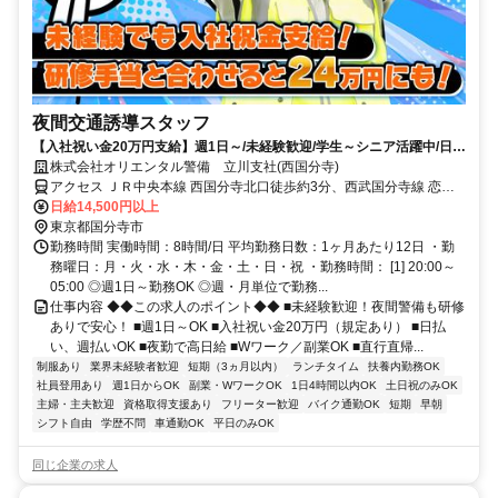
夜間交通誘導スタッフ
【入社祝い金20万円支給】週1日～/未経験歓迎/学生～シニア活躍中/日払
い・週払いOK/履歴書不要！
株式会社オリエンタル警備 立川支社(西国分寺)
アクセス ＪＲ中央本線 西国分寺北口徒歩約3分、西武国分寺線 恋ヶ
窪徒歩約18分、ＪＲ中央本線 国分寺北口徒歩約22分 (面接地/立川支
日給14,500円以上
社)東京都立川市曙町１丁目１５－１ 谷ビル６Ｆ
東京都国分寺市
勤務時間 実働時間：8時間/日 平均勤務日数：1ヶ月あたり12日 ・勤
務曜日：月・火・水・木・金・土・日・祝 ・勤務時間： [1] 20:00～
05:00 ◎週1日～勤務OK ◎週・月単位で勤務...
仕事内容 ◆◆この求人のポイント◆◆ ■未経験歓迎！夜間警備も研修
ありで安心！ ■週1日～OK ■入社祝い金20万円（規定あり） ■日払
い、週払いOK ■夜勤で高日給 ■Wワーク／副業OK ■直行直帰...
制服あり
業界未経験者歓迎
短期（3ヵ月以内）
ランチタイム
扶養内勤務OK
社員登用あり
週1日からOK
副業・WワークOK
1日4時間以内OK
土日祝のみOK
主婦・主夫歓迎
資格取得支援あり
フリーター歓迎
バイク通勤OK
短期
早朝
シフト自由
学歴不問
車通勤OK
平日のみOK
同じ企業の求人