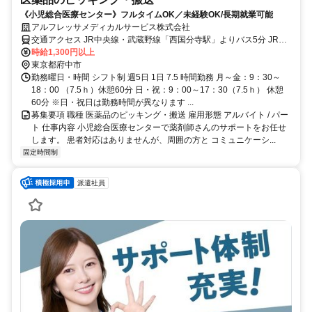
《小児総合医療センター》フルタイムOK／未経験OK/長期就業可能
アルフレッサメディカルサービス株式会社
交通アクセス JR中央線・武蔵野線「西国分寺駅」よりバス5分 JR中
央線「国立駅」よりバスで10分 JR中央線「国分寺駅」よりバスで13
時給1,300円以上
分 京王線「府中駅」よりバスで20分 JR南武線「西府駅」よりバスで
東京都府中市
勤務曜日・時間 シフト制 週5日 1日 7.5 時間勤務 月～金：9：30～
20分 西国分寺駅から病院敷地内まで乗り入れバスあり！
18：00 （7.5ｈ）休憩60分 日・祝：9：00～17：30（7.5ｈ） 休憩
60分 ※日・祝日は勤務時間が異なります ...
募集要項 職種 医薬品のピッキング・搬送 雇用形態 アルバイト / パー
ト 仕事内容 小児総合医療センターで薬剤師さんのサポートをお任せ
します。 患者対応はありませんが、周囲の方と コミュニケーシ...
固定時間制
派遣社員