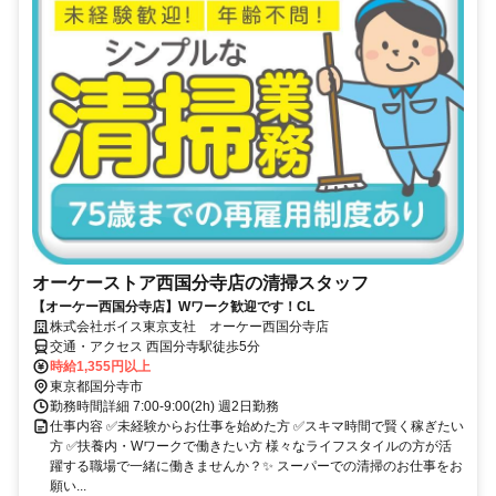
オーケーストア西国分寺店の清掃スタッフ
【オーケー西国分寺店】Wワーク歓迎です！CL
株式会社ボイス東京支社 オーケー西国分寺店
交通・アクセス 西国分寺駅徒歩5分
時給1,355円以上
東京都国分寺市
勤務時間詳細 7:00-9:00(2h) 週2日勤務
仕事内容 ✅未経験からお仕事を始めた方 ✅スキマ時間で賢く稼ぎたい
方 ✅扶養内・Wワークで働きたい方 様々なライフスタイルの方が活
躍する職場で一緒に働きませんか？✨ スーパーでの清掃のお仕事をお
願い...