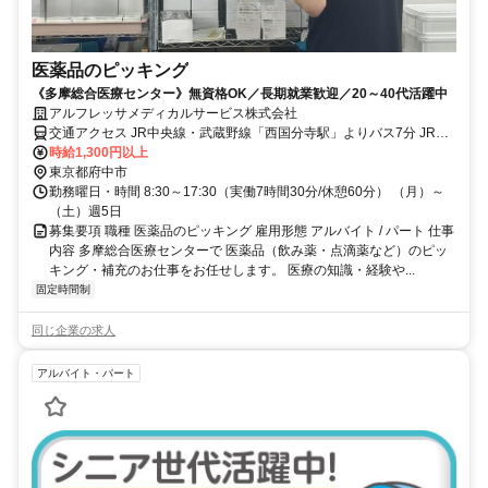
医薬品のピッキング
《多摩総合医療センター》無資格OK／長期就業歓迎／20～40代活躍中
アルフレッサメディカルサービス株式会社
交通アクセス JR中央線・武蔵野線「西国分寺駅」よりバス7分 JR中
央線「国立駅」よりバスで10分 JR中央線「国分寺駅」よりバスで13
時給1,300円以上
分 京王線「府中駅」よりバスで20分 JR南武線「西府駅」よりバスで
東京都府中市
20分
勤務曜日・時間 8:30～17:30（実働7時間30分/休憩60分） （月）～
（土）週5日
募集要項 職種 医薬品のピッキング 雇用形態 アルバイト / パート 仕事
内容 多摩総合医療センターで 医薬品（飲み薬・点滴薬など）のピッ
キング・補充のお仕事をお任せします。 医療の知識・経験や...
固定時間制
同じ企業の求人
アルバイト・パート