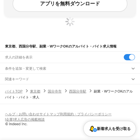
アプリを無料ダウンロード
東京都、西国分寺駅、副業・WワークOKのアルバイト・バイト求人情報
求人の詳細を表示
条件を追加・変更して検索
市区町村を追加・変更
関連キーワード
完全在宅ワーク 全国
シール貼り 在宅
現在地周辺
ガチャガチャ
犬カフェ
東京都
駅を追加・変更
バイトTOP
東京都
国分寺市
西国分寺駅
副業・WワークOKのアル
東京都
すべて
バイト・バイト・求人
東京23区
すべて
職種を追加・変更
JR東海道本線(東京～熱海)
千代田区
中央区
港区
新宿区
文京区
台東区
墨田区
江東区
品川区
目黒区
大田区
東京駅
新橋駅
品川駅
飲食・フードサービス
世田谷区
渋谷区
中野区
杉並区
豊島区
北区
荒川区
板橋区
練馬区
足立区
葛飾区
特徴を追加・変更
飲食・フードサービス
江戸川区
すべて
ヘルプ・お問い合わせ
サイトマップ
利用規約・プライバシーポリシー
JR山手線
ホールスタッフ
キッチンスタッフ
皿洗い・洗い場
精肉・鮮魚加工
給食調理
人気
[企業]求人広告の掲載相談
大崎駅
五反田駅
目黒駅
恵比寿駅
渋谷駅
原宿駅
代々木駅
新宿駅
新大久保駅
八王子市
立川市
武蔵野市
三鷹市
青梅市
府中市
昭島市
調布市
町田市
小金井市
雇用形態を追加・変更
パン屋（ベーカリー）
フードカウンター販売員
バー（BAR）・バーテンダー
日払いOK
高校生歓迎
学生歓迎
深夜の仕事
髪型・髪色自由
ひげOK
ネイルOK
高田馬場駅
目白駅
池袋駅
大塚駅
巣鴨駅
駒込駅
田端駅
西日暮里駅
日暮里駅
鶯谷駅
小平市
日野市
東村山市
国分寺市
国立市
福生市
狛江市
東大和市
清瀬市
新着求人を受け取る
飲食店補助（開店・閉店準備）
飲食店（店長・マネージャー）
ピアスOK
アルバイト・パート
履歴書不要
オープニングスタッフ
留学生・外国人活躍中
上野駅
御徒町駅
秋葉原駅
神田駅
東京駅
有楽町駅
新橋駅
浜松町駅
田町駅
東久留米市
武蔵村山市
多摩市
稲城市
羽村市
あきる野市
西東京市
大島町
利島村
都道府県を変更
営業・販売
勤務期間
正社員
高輪ゲートウェイ駅
品川駅
新島村
神津島村
三宅村
御蔵島村
八丈町
青ヶ島村
小笠原村
西多摩郡
営業・販売
すべて
短期
契約社員
単発・1日OK
長期
期間限定（春夏冬休み等）