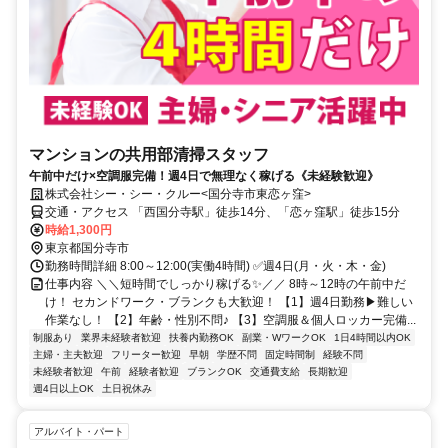
マンションの共用部清掃スタッフ
午前中だけ×空調服完備！週4日で無理なく稼げる《未経験歓迎》
株式会社シー・シー・クルー<国分寺市東恋ヶ窪>
交通・アクセス 「西国分寺駅」徒歩14分、「恋ヶ窪駅」徒歩15分
時給1,300円
東京都国分寺市
勤務時間詳細 8:00～12:00(実働4時間) ✅週4日(月・火・木・金)
仕事内容 ＼＼短時間でしっかり稼げる✨／／ 8時～12時の午前中だ
け！ セカンドワーク・ブランクも大歓迎！ 【1】週4日勤務▶難しい
作業なし！ 【2】年齢・性別不問♪ 【3】空調服＆個人ロッカー完備...
制服あり
業界未経験者歓迎
扶養内勤務OK
副業・WワークOK
1日4時間以内OK
主婦・主夫歓迎
フリーター歓迎
早朝
学歴不問
固定時間制
経験不問
未経験者歓迎
午前
経験者歓迎
ブランクOK
交通費支給
長期歓迎
週4日以上OK
土日祝休み
アルバイト・パート