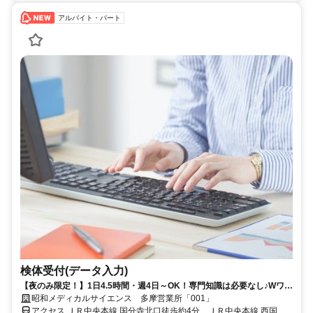
アルバイト・パート
検体受付(データ入力)
【夜のみ限定！】1日4.5時間・週4日～OK！専門知識は必要なし♪Wワー
クにもピッタリ！
昭和メディカルサイエンス 多摩営業所「001」
アクセス ＪＲ中央本線 国分寺北口徒歩約4分、ＪＲ中央本線 西国分