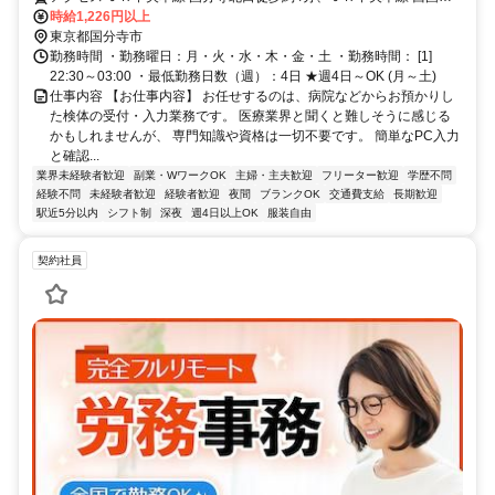
寺北口徒歩約17分、ＪＲ武蔵野線 北府中徒歩約38分
時給1,226円以上
東京都国分寺市
勤務時間 ・勤務曜日：月・火・水・木・金・土 ・勤務時間： [1]
22:30～03:00 ・最低勤務日数（週）：4日 ★週4日～OK (月～土)
仕事内容 【お仕事内容】 お任せするのは、病院などからお預かりし
た検体の受付・入力業務です。 医療業界と聞くと難しそうに感じる
かもしれませんが、 専門知識や資格は一切不要です。 簡単なPC入力
と確認...
業界未経験者歓迎
副業・WワークOK
主婦・主夫歓迎
フリーター歓迎
学歴不問
経験不問
未経験者歓迎
経験者歓迎
夜間
ブランクOK
交通費支給
長期歓迎
駅近5分以内
シフト制
深夜
週4日以上OK
服装自由
契約社員