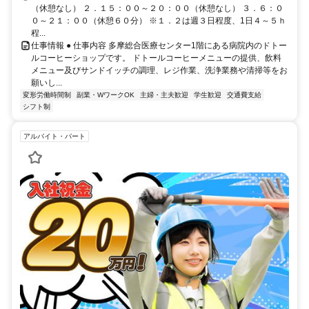
（休憩なし） ２．１５：００～２０：００（休憩なし） ３．６：０
０～２１：００（休憩６０分） ※１．２は週３日程度、1日４～５ｈ
程...
仕事情報 ● 仕事内容 多摩総合医療センター1階にある病院内のドトー
ルコーヒーショップです。 ドトールコーヒーメニューの提供、飲料
メニュー及びサンドイッチの調理、レジ作業、洗浄業務や清掃等をお
願いし...
変形労働時間制
副業・WワークOK
主婦・主夫歓迎
学生歓迎
交通費支給
シフト制
アルバイト・パート