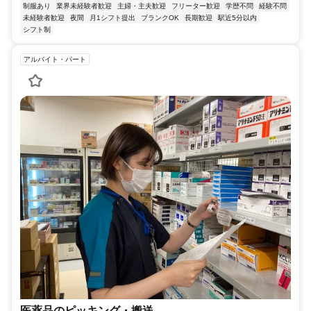
制服あり
業界未経験者歓迎
主婦・主夫歓迎
フリーター歓迎
学歴不問
経験不問
未経験者歓迎
夜間
月1シフト提出
ブランクOK
長期歓迎
駅近5分以内
シフト制
アルバイト・パート
医薬品のピッキング・搬送