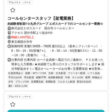
アルバイト・パート
コールセンタースタッフ【架電業務】
未経験者歓迎!!☆丸井グループ エポスカードでのコールセンター業務☆
株式会社エポスカード 国分寺コールセンター
アクセス 国分寺駅より徒歩4分
時給1,400円以上
東京都国分寺市
勤務時間 実働5.5時間～7時間 週3日以上 《基本シフトパターン》 ・
8：50～16：50(実働7ｈ)、 ・8：50～14：50(実働5.5ｈ) ・11：00
～19：00（実働7h） ・1...
仕事内容 仕事内容 カード会員様へ電話でのご連絡や、 ＰＣを使った
簡単な入力業務♪ ★未経験でも周りのスタッフがサポートします★ 国
分寺駅徒歩すぐ♪ 電話オペレーターのお仕事♪ 交通費支給 ★社割有...
社員登用あり
副業・WワークOK
主婦・主夫歓迎
フリーター歓迎
シフト自由
平日のみOK
学生歓迎
経験不問
未経験者歓迎
午前
ネイルOK
夜間
研修あり
夕方
ブランクOK
交通費支給
長期歓迎
フルタイム歓迎
駅近5分以内
週2・3日からOK
アルバイト・パート