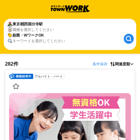
東京都
西国分寺駅
職種を選択してください
副業・WワークOK
キーワードを選択してください
282件
条件保存
関連度順
アルバイト・パート