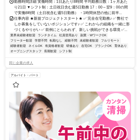
勤務時間詳細 実働時間：1日あたり8時間 平均勤務日数：1ヶ月あた
り21日 ▼シフト制：土日祝日含む週5日勤務 17：00～翌9：00の間
で実働8時間（土日祝含む週5日勤務） ・1時間休憩の他に前半...
仕事内容 ★新規プロジェクトスタート★ ✅ 完全在宅勤務♪ ✅ 弊社で
しか募集をしていないポジションです♪ ✅ これからの組織を一緒に形
づくるやりがい ✅ 前例にとらわれず、新しい挑戦ができる環境 ✅...
業界未経験者歓迎
ランチタイム
社員登用あり
副業・WワークOK
フリーター歓迎
学歴不問
転勤なし
経験不問
未経験者歓迎
フルリモート
経験者歓迎
ネイルOK
有資格者歓迎
研修あり
在宅OK
ブランクOK
育休あり
オープニングスタッフ
長期歓迎
シフト制
同じ企業の求人
アルバイト・パート