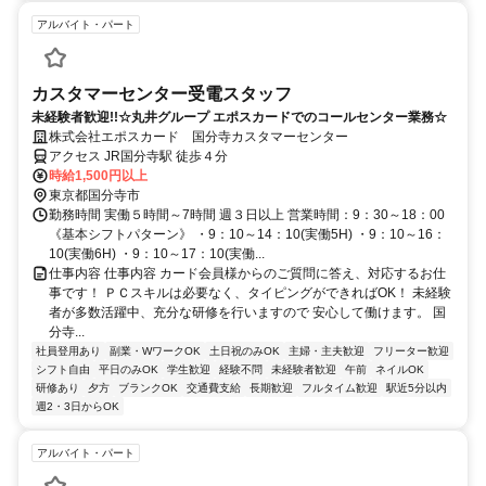
アルバイト・パート
カスタマーセンター受電スタッフ
未経験者歓迎!!☆丸井グループ エポスカードでのコールセンター業務☆
株式会社エポスカード 国分寺カスタマーセンター
アクセス JR国分寺駅 徒歩４分
時給1,500円以上
東京都国分寺市
勤務時間 実働５時間～7時間 週３日以上 営業時間：9：30～18：00
《基本シフトパターン》 ・9：10～14：10(実働5H) ・9：10～16：
10(実働6H) ・9：10～17：10(実働...
仕事内容 仕事内容 カード会員様からのご質問に答え、対応するお仕
事です！ ＰＣスキルは必要なく、タイピングができればOK！ 未経験
者が多数活躍中、充分な研修を行いますので 安心して働けます。 国
分寺...
社員登用あり
副業・WワークOK
土日祝のみOK
主婦・主夫歓迎
フリーター歓迎
シフト自由
平日のみOK
学生歓迎
経験不問
未経験者歓迎
午前
ネイルOK
研修あり
夕方
ブランクOK
交通費支給
長期歓迎
フルタイム歓迎
駅近5分以内
週2・3日からOK
アルバイト・パート