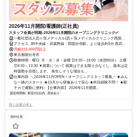
2026年11月開院/看護師(正社員)
スタッフ全員が同期♪2026年11月開院のオープニングクリニック✅
一般社団法人恋ヶ窪メディカル(恋ヶ窪メディカルクリニック西国分
寺駅前院)
アクセス: JR中央線・武蔵野線「西国分寺駅」より徒歩約5分 西武国
分寺線「恋ヶ窪駅」より徒歩約15分 JR中央線・西武線「国分寺駅」
月給315,400円以上
より徒歩約20分
東京都国分寺市
勤務時間・曜日: 月・火・水・金曜 ⏰8:30～18:00（休憩60分） 土曜
⏰8:30～13:30 ▼残業について 残業はできる限り少なくし、基本は定
時退勤を目指します。 発生しそうな場合も...
仕事内容: ＼2026年11月OPEN！オープニングスタッフ募集／ ★みん
な一緒のスタート ★10月から研修ありで安心 ★科目経験不問！ ★駅
チカで通勤に便利♪ 【仕事内容】 2026年11月開業...
固定時間制
駅近5分以内
昇給あり
同じ企業の求人
契約社員