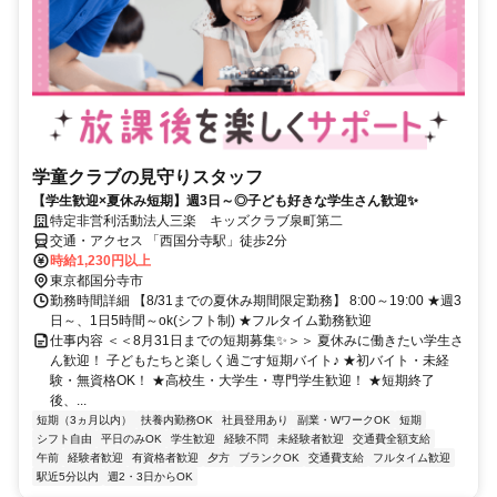
学童クラブの見守りスタッフ
【学生歓迎×夏休み短期】週3日～◎子ども好きな学生さん歓迎✨
特定非営利活動法人三楽 キッズクラブ泉町第二
交通・アクセス 「西国分寺駅」徒歩2分
時給1,230円以上
東京都国分寺市
勤務時間詳細 【8/31までの夏休み期間限定勤務】 8:00～19:00 ★週3
日～、1日5時間～ok(シフト制) ★フルタイム勤務歓迎
仕事内容 ＜＜8月31日までの短期募集✨＞＞ 夏休みに働きたい学生さ
ん歓迎！ 子どもたちと楽しく過ごす短期バイト♪ ★初バイト・未経
験・無資格OK！ ★高校生・大学生・専門学生歓迎！ ★短期終了
後、...
短期（3ヵ月以内）
扶養内勤務OK
社員登用あり
副業・WワークOK
短期
シフト自由
平日のみOK
学生歓迎
経験不問
未経験者歓迎
交通費全額支給
午前
経験者歓迎
有資格者歓迎
夕方
ブランクOK
交通費支給
フルタイム歓迎
駅近5分以内
週2・3日からOK