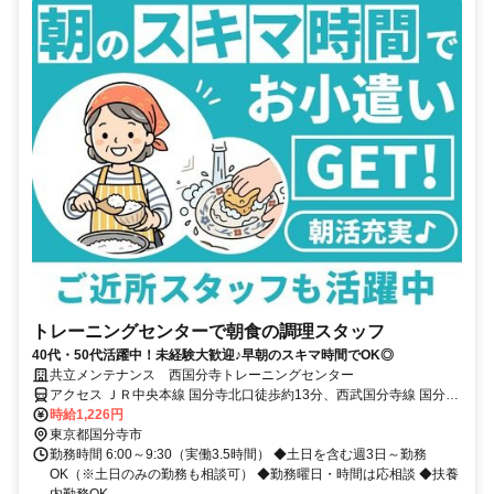
トレーニングセンターで朝食の調理スタッフ
40代・50代活躍中！未経験大歓迎♪早朝のスキマ時間でOK◎
共立メンテナンス 西国分寺トレーニングセンター
アクセス ＪＲ中央本線 国分寺北口徒歩約13分、西武国分寺線 国分寺
北口徒歩約13分、西武多摩湖線 国分寺北口徒歩約13分
時給1,226円
東京都国分寺市
勤務時間 6:00～9:30（実働3.5時間） ◆土日を含む週3日～勤務
OK（※土日のみの勤務も相談可） ◆勤務曜日・時間は応相談 ◆扶養
内勤務OK