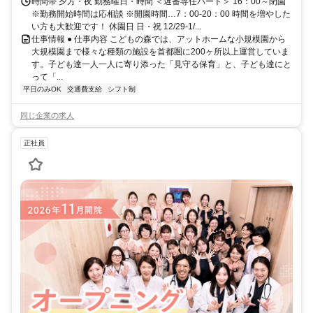
時間帯 夕方・夜 勤務曜日・時間 ＜遅番専任パート＞ 16：00～閉園
※勤務開始時間は応相談 ※開園時間…7：00-20：00 時間を増やした
い方も大歓迎です！ 休園日 日・祝 12/29-1/...
仕事情報 ● 仕事内容 こどもの森では、アットホームな小規模園から
大規模園まで様々な種類の施設を首都圏に200ヶ所以上運営していま
す。子ども達一人一人に寄り添った「見守る保育」と、子ども達にと
って「...
平日のみOK
交通費支給
シフト制
同じ企業の求人
正社員