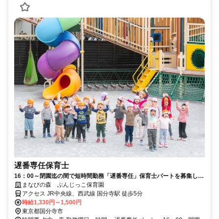
遅番専任保育士
16：00～閉園迄の間で短時間勤務「遅番専任」保育士パートを募集しま
す！週3日～シフトOK！
まなびの森 ぶんじっこ保育園
アクセス JR中央線、西武線 国分寺駅 徒歩5分
時給1,330円～1,500円
東京都国分寺市