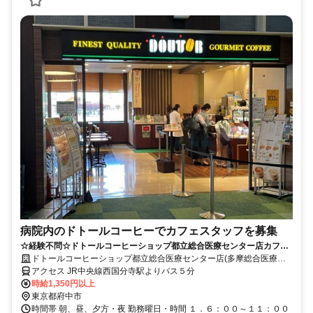
病院内のドトールコーヒーでカフェスタッフを募集
☆経験不問☆ドトールコーヒーショップ都立総合医療センター店カフェ
スタッフの求人です！
ドトールコーヒーショップ都立総合医療センター店(多摩総合医療セ
ンター)
アクセス JR中央線西国分寺駅よりバス５分
時給1,350円以上
東京都府中市
時間帯 朝、昼、夕方・夜 勤務曜日・時間 １．６：００～１１：００