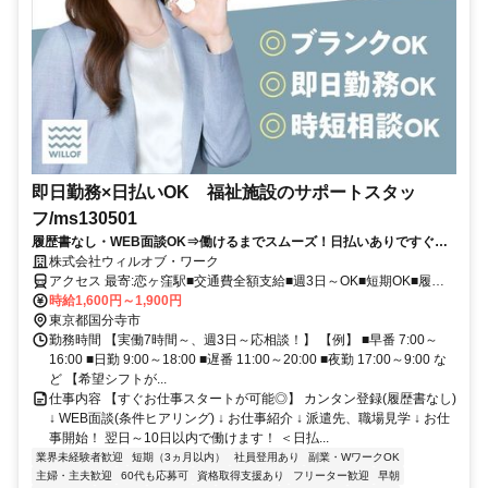
即日勤務×日払いOK 福祉施設のサポートスタッ
フ/ms130501
履歴書なし・WEB面談OK⇒働けるまでスムーズ！日払いありですぐ稼
げる★介護デビュー応援！
株式会社ウィルオブ・ワーク
アクセス 最寄:恋ヶ窪駅■交通費全額支給■週3日～OK■短期OK■履歴
書不要
時給1,600円～1,900円
東京都国分寺市
勤務時間 【実働7時間～、週3日～応相談！】 【例】 ■早番 7:00～
16:00 ■日勤 9:00～18:00 ■遅番 11:00～20:00 ■夜勤 17:00～9:00 な
ど 【希望シフトが...
仕事内容 【すぐお仕事スタートが可能◎】 カンタン登録(履歴書なし)
↓ WEB面談(条件ヒアリング) ↓ お仕事紹介 ↓ 派遣先、職場見学 ↓ お仕
事開始！ 翌日～10日以内で働けます！ ＜日払...
業界未経験者歓迎
短期（3ヵ月以内）
社員登用あり
副業・WワークOK
主婦・主夫歓迎
60代も応募可
資格取得支援あり
フリーター歓迎
早朝