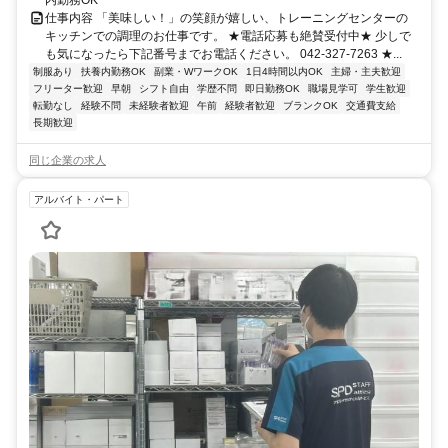
仕事内容 「美味しい！」の笑顔が嬉しい、トレーニングセンターの
キッチンでの調理のお仕事です。 ★電話応募も絶賛受付中★ 少しで
も気になったら下記番号までお電話ください。 042-327-7263 ★...
制服あり
扶養内勤務OK
副業・WワークOK
1日4時間以内OK
主婦・主夫歓迎
フリーター歓迎
早朝
シフト自由
学歴不問
即日勤務OK
職場見学可
学生歓迎
転勤なし
経験不問
未経験者歓迎
午前
経験者歓迎
ブランクOK
交通費支給
長期歓迎
同じ企業の求人
アルバイト・パート