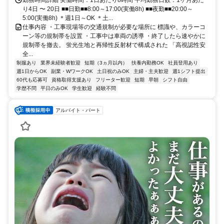
勤務時間詳細 実働時間：1日あたり8時間 平均勤務日数：1ヶ月あた
り4日 〜 20日 ■■日勤■■8:00～17:00(実働8h) ■■夜勤■■20:00～
5:00(実働8h) ＊週1日～OK ＊土...
仕事内容 ・工事現場等の交通規制が必要な場所に 標識や、カラーコ
ーン等の規制帯を設置 ・工事中は車両の誘導 ・終了したら速やかに
規制帯を撤去。 蛍光生地と再帰性反射材で構成された 「高視認性安
全...
制服あり
業界未経験者歓迎
短期（3ヵ月以内）
扶養内勤務OK
社員登用あり
週1日からOK
副業・WワークOK
土日祝のみOK
主婦・主夫歓迎
週1シフト提出
60代も応募可
資格取得支援あり
フリーター歓迎
短期
早朝
シフト自由
学歴不問
平日のみOK
学生歓迎
経験不問
アルバイト・パート