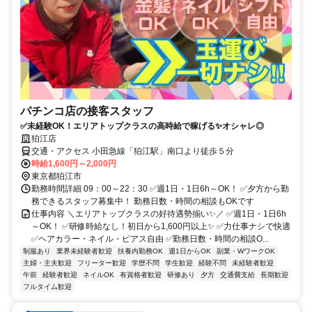
パチンコ店の接客スタッフ
✅未経験OK！エリアトップクラスの高時給で稼げる✨オシャレ◎
狛江店
交通・アクセス 小田急線「狛江駅」南口より徒歩５分
時給1,600円～2,000円
東京都狛江市
勤務時間詳細 09：00～22：30 ✅週1日・1日6h～OK！ ✅夕方から勤
務できるスタッフ募集中！ 勤務日数・時間の相談もOKです
仕事内容 ＼エリアトップクラスの好待遇勢揃い✨／ ✅週1日・1日6h
～OK！ ✅研修時給なし！初日から1,600円以上✨ ✅力仕事ナシで快適
✅ヘアカラー・ネイル・ピアス自由 ✅勤務日数・時間の相談O...
制服あり
業界未経験者歓迎
扶養内勤務OK
週1日からOK
副業・WワークOK
主婦・主夫歓迎
フリーター歓迎
学歴不問
学生歓迎
経験不問
未経験者歓迎
午前
経験者歓迎
ネイルOK
有資格者歓迎
研修あり
夕方
交通費支給
長期歓迎
フルタイム歓迎