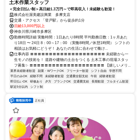
土木作業スタッフ
＜完全日払い制＞高日給1.3万円～で即高収入！未経験も歓迎！
株式会社渥美建設興業 多摩支店
交通・アクセス 「登戸駅」から徒歩約1分
日給13,000円以上
神奈川県川崎市多摩区
勤務時間詳細 実働時間：1日あたり8時間 平均勤務日数：1ヶ月あた
り18日 〜 24日 8：00～17：00 （実働8時間／休憩1時間） シフトの
相談はお気軽にどうぞ！ あなたの生活に合わせて働け...
仕事内容 〓〓〓〓〓〓〓〓〓〓〓〓〓〓〓〓〓〓〓〓 未経験から一
生モノの技術を！ 道路や建物の土台をつくる 土木工事の現場スタッ
フ募集✨ 〓〓〓〓〓〓〓〓〓〓〓〓〓〓〓〓〓〓〓〓 【嬉しいメリ...
業界未経験者歓迎
副業・WワークOK
フリーター歓迎
シフト自由
学歴不問
平日のみOK
経験不問
未経験者歓迎
交通費全額支給
午前
経験者歓迎
即日払いOK
研修あり
夕方
ブランクOK
交通費支給
長期歓迎
フルタイム歓迎
駅近5分以内
シフト制
正社員