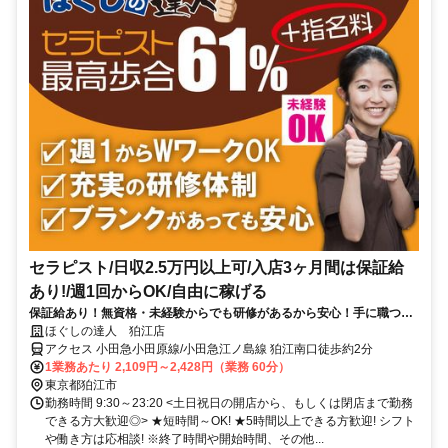
セラピスト/日収2.5万円以上可/入店3ヶ月間は保証給
あり!/週1回からOK/自由に稼げる
保証給あり！無資格・未経験からでも研修があるから安心！手に職つけ
て高収入！
ほぐしの達人 狛江店
アクセス 小田急小田原線/小田急江ノ島線 狛江南口徒歩約2分
1業務あたり 2,109円～2,428円（業務 60分）
東京都狛江市
勤務時間 9:30～23:20 <土日祝日の開店から、もしくは閉店まで勤務
できる方大歓迎◎> ★短時間～OK! ★5時間以上できる方歓迎! シフト
や働き方は応相談! ※終了時間や開始時間、その他...