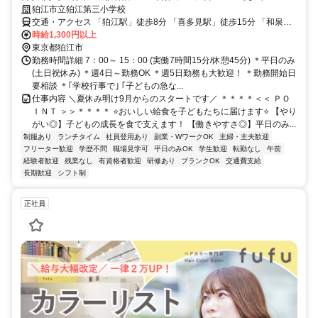
狛江市立狛江第三小学校
交通・アクセス 「狛江駅」徒歩8分 「喜多見駅」徒歩15分 「和泉多
摩川駅」徒歩15分
時給1,300円以上
東京都狛江市
勤務時間詳細 7：00～ 15：00 (実働7時間15分/休憩45分) ＊平日のみ
(土日祝休み) ＊週4日～勤務OK ＊週5日勤務も大歓迎！ ＊勤務開始日
要相談 ＊｢学校行事で｣ ｢子どもの急な...
仕事内容 ＼夏休み明け9月からのスタートです／ ＊＊＊＊＜＜ ＰＯ
ＩＮＴ ＞＞＊＊＊＊ ⭐おいしい給食を子どもたちに届けます⭐ 【やり
がい◎】子どもの成長を食で支えます！ 【働きやすさ◎】平日のみ...
制服あり
ランチタイム
社員登用あり
副業・WワークOK
主婦・主夫歓迎
フリーター歓迎
学歴不問
職場見学可
平日のみOK
学生歓迎
転勤なし
午前
経験者歓迎
残業なし
有資格者歓迎
研修あり
ブランクOK
交通費支給
長期歓迎
シフト制
正社員