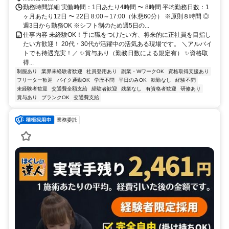
勤務時間詳細 実働時間：1日あたり4時間 〜 8時間 平均勤務日数：1
ヶ月あたり12日 〜 22日 8:00～17:00（休憩60分） ※原則８時間 ◎
週3日から勤務OK ※シフト制のため週5日の...
仕事内容 未経験OK！手に職をつけたい方、将来的に正社員を目指し
たい方歓迎！ 20代・30代が活躍中の活気ある現場です。 ＼アルバイ
トでも待遇充実！／ ✨賞与あり（勤務日数による規定有） ✨資格取
得...
制服あり
業界未経験者歓迎
社員登用あり
副業・WワークOK
資格取得支援あり
フリーター歓迎
バイク通勤OK
学歴不問
平日のみOK
転勤なし
経験不問
未経験者歓迎
交通費全額支給
経験者歓迎
残業なし
有資格者歓迎
研修あり
賞与あり
ブランクOK
交通費支給
業務委託