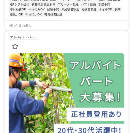
週1シフト提出
資格取得支援あり
フリーター歓迎
シフト自由
学歴不問
即日勤務OK
平日のみOK
経験不問
未経験者歓迎
経験者歓迎
ネイルOK
夜間
週払いOK
即日払いOK
有資格者歓迎
同じ企業の求人
アルバイト・パート