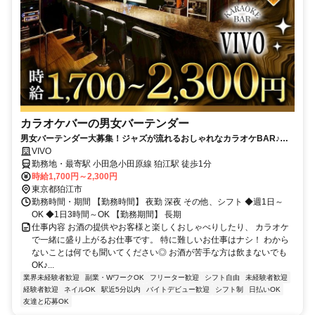
カラオケバーの男女バーテンダー
男女バーテンダー大募集！ジャズが流れるおしゃれなカラオケBAR♪私
服で勤務OK/楽しく働ける環境/良客層
VIVO
勤務地・最寄駅 小田急小田原線 狛江駅 徒歩1分
時給1,700円～2,300円
東京都狛江市
勤務時間・期間 【勤務時間】 夜勤 深夜 その他、シフト ◆週1日～
OK ◆1日3時間～OK 【勤務期間】 長期
仕事内容 お酒の提供やお客様と楽しくおしゃべりしたり、 カラオケ
で一緒に盛り上がるお仕事です。 特に難しいお仕事はナシ！ わから
ないことは何でも聞いてください◎ お酒が苦手な方は飲まないでも
OK♪...
業界未経験者歓迎
副業・WワークOK
フリーター歓迎
シフト自由
未経験者歓迎
経験者歓迎
ネイルOK
駅近5分以内
バイトデビュー歓迎
シフト制
日払いOK
友達と応募OK