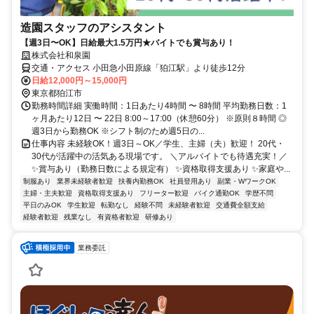
造園スタッフのアシスタント
【週3日〜OK】日給最大1.5万円★バイトでも賞与あり！
株式会社和泉園
交通・アクセス 小田急小田原線「狛江駅」より徒歩12分
日給12,000円～15,000円
東京都狛江市
勤務時間詳細 実働時間：1日あたり4時間 〜 8時間 平均勤務日数：1
ヶ月あたり12日 〜 22日 8:00～17:00（休憩60分） ※原則８時間 ◎
週3日から勤務OK ※シフト制のため週5日の...
仕事内容 未経験OK！週3日～OK／学生、主婦（夫）歓迎！ 20代・
30代が活躍中の活気ある現場です。 ＼アルバイトでも待遇充実！／
✨賞与あり（勤務日数による規定有） ✨資格取得支援あり ✨家庭や...
制服あり
業界未経験者歓迎
扶養内勤務OK
社員登用あり
副業・WワークOK
主婦・主夫歓迎
資格取得支援あり
フリーター歓迎
バイク通勤OK
学歴不問
平日のみOK
学生歓迎
転勤なし
経験不問
未経験者歓迎
交通費全額支給
経験者歓迎
残業なし
有資格者歓迎
研修あり
業務委託