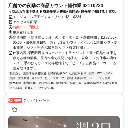
店舗での夜勤の商品カウント軽作業 42110224
＜商品の在庫を数える簡単作業＞夜勤×高時給×軽作業で稼げる！電話面
接で来社＆履歴書不要！
エイジス 八王子ディストリクト 42110224
アクセス 狛江駅
時給1,560円以上
東京都狛江市
勤務時間 ・勤務曜日：月・火・水・木・金 ・勤務時間： [1] 22:00～
05:00 ・最低勤務日数（週）：3日 シフトサイクル：1週間 シフト提
出期限：シフト開始の30日前 シフト確定時期：...
仕事内容 深夜閉店後のスーパー・ドラッグストア等で商品の在庫を
数える棚卸業務。屋内作業で夜間でも安心・安全！ ＜お仕事の流れ
＞ １．手のひらサイズの専用端末で『ピッ！』と商品バーコードを
読み取ります ...
制服あり
業界未経験者歓迎
扶養内勤務OK
社員登用あり
副業・WワークOK
主婦・主夫歓迎
週1シフト提出
フリーター歓迎
給料前払いOK
シフト自由
学歴不問
車通勤OK
平日のみOK
学生歓迎
経験不問
未経験者歓迎
経験者歓迎
ネイルOK
研修あり
ブランクOK
アルバイト・パート