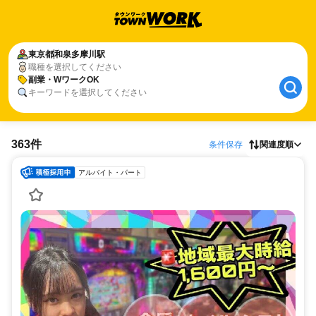
東京都
和泉多摩川駅
職種を選択してください
副業・WワークOK
キーワードを選択してください
363件
条件保存
関連度順
アルバイト・パート