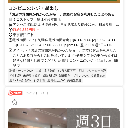
コンビニのレジ・品出し
「お店の雰囲気が良かったから！」実際にお店を利用したことのある方
からもご応募頂いています♪募集シフトの中からまずは好きな時間をお選
ミニストップ 狛江和泉本町店
びください☆
アクセス 狛江駅より徒歩7分、喜多見駅より徒歩11分、和泉多摩川駅
より徒歩16分 ★その他のアクセス可能駅/成城学園前駅、登戸駅 ★都
時給1,226円以上
道11号線沿い、狛江第一小学校そば(セブンイレブン・ローソン・フ
東京都狛江市
ァミリーマート・なか卯・ジョナサン近く)
勤務時間 シフト制勤務 勤務時間備考 [1]6:00～9:00 [2]9:00～13:00
[3]13:00～17:00 [4]17:00～22:00 [5]22:00～翌6:00 ※週2日～OK ...
タイトル 「お店の雰囲気が良かったから！」実際にお店を利用した
ことのある方からもご応募頂いています♪募集シフトの中からまずは
好きな時間をお選びください☆ 職種 コンビニのレジ・品出し 雇用形
態 ア...
副業・WワークOK
主婦・主夫歓迎
60代も応募可
長期
フリーター歓迎
学生歓迎
未経験者歓迎
経験者歓迎
制服貸与
ブランクOK
交通費支給
週2・3日からOK
シフト制
週4日以上OK
高校生歓迎
アルバイト・パート