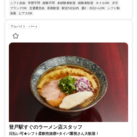
シフト自由
学歴不問
経験不問
未経験者歓迎
経験者歓迎
ネイルOK
夕方
ブランクOK
交通費支給
長期歓迎
駅近5分以内
週2・3日からOK
シフト制
深夜
ピアスOK
アルバイト・パート
登戸駅すぐのラーメン店スタッフ
日払い可★シフト柔軟性抜群×タイパ重視さん大歓迎！