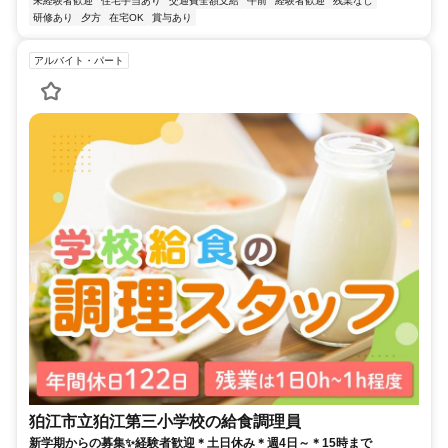
未経験者歓迎
住宅手当あり
交通費全額支給
午前
経験者歓迎
残業なし
研修あり
夕方
在宅OK
賞与あり
アルバイト・パート
狛江市立狛江第三小学校の給食調理員
新学期からの募集✨経験者歓迎＊土日休み＊週4日～＊15時まで