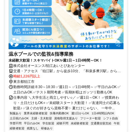
温水プールでの監視&指導業務
未経験大歓迎！スキマバイトOK✨週1日～1日4時間～OK！
株式会社オーエンス/狛江あいとぴあセンター
交通・アクセス 「狛江駅」から徒歩10分、「和泉多摩川駅」から徒
歩13分
時給1,226円以上
東京都狛江市
勤務時間詳細 8:30～18:30 ✅週1日～ ✅1日4時間～ ✅平日のみOK ✅
土日のみOK ✅テスト期間考慮 ✅長期休暇はガッツリ勤務もOK
仕事内容 ＼大学生活と両立しやすい♪／ ✅週1日～OK！ ✅授業終わ
り・土日だけもOK⭐ ✅未経験スタート大歓迎！ ✅友達同士の応募も
歓迎♪ ✅泳ぐのが好きなら資格不要✨ 夏だけじゃない、 一年中...
制服あり
業界未経験者歓迎
扶養内勤務OK
週1日からOK
1日4時間以内OK
土日祝のみOK
主婦・主夫歓迎
資格取得支援あり
フリーター歓迎
シフト自由
学歴不問
平日のみOK
学生歓迎
経験不問
未経験者歓迎
交通費全額支給
午前
経験者歓迎
残業なし
研修あり