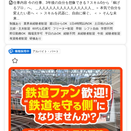
仕事内容 今の仕事、3年後の自分を想像できる？スキル0から「稼げ
るプロ」へ。 ＿人人人人人人人人人人人人人人人＿ ＞ 本気で自分を
変えたい君へ ＜ ＞ スキルを武器に、自由に稼ぐ。 ＜ ＞ そんな未
来...
制服あり
業界未経験者歓迎
週1日からOK
1日4時間以内OK
土日祝のみOK
主婦・主夫歓迎
60代も応募可
フリーター歓迎
早朝
シフト自由
学歴不問
即日勤務OK
職場見学可
平日のみOK
経験不問
未経験者歓迎
午前
経験者歓迎
有資格者歓迎
研修あり
アルバイト・パート