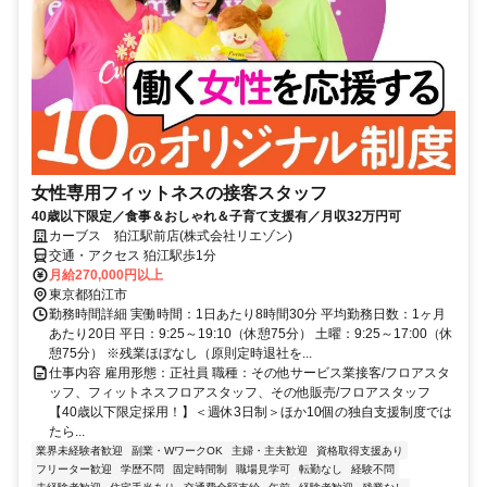
女性専用フィットネスの接客スタッフ
40歳以下限定／食事＆おしゃれ＆子育て支援有／月収32万円可
カーブス 狛江駅前店(株式会社リエゾン)
交通・アクセス 狛江駅歩1分
月給270,000円以上
東京都狛江市
勤務時間詳細 実働時間：1日あたり8時間30分 平均勤務日数：1ヶ月
あたり20日 平日：9:25～19:10（休憩75分） 土曜：9:25～17:00（休
憩75分） ※残業ほぼなし（原則定時退社を...
仕事内容 雇用形態：正社員 職種：その他サービス業接客/フロアスタ
ッフ、フィットネスフロアスタッフ、その他販売/フロアスタッフ
【40歳以下限定採用！】＜週休3日制＞ほか10個の独自支援制度では
たら...
業界未経験者歓迎
副業・WワークOK
主婦・主夫歓迎
資格取得支援あり
フリーター歓迎
学歴不問
固定時間制
職場見学可
転勤なし
経験不問