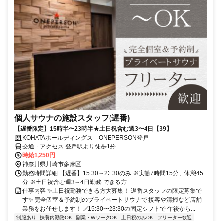
個人サウナの施設スタッフ(遅番)
【遅番限定】15時半〜23時半★土日祝含む週3〜4日【39】
KOHATAホールディングス ONEPERSON登戸
交通・アクセス 登⼾駅より徒歩1分
時給1,250円
神奈川県川崎市多摩区
勤務時間詳細 【遅番】15:30～23:30のみ ※実働7時間15分、休憩45
分 ※土日祝含む週3～4日勤務 できる方
仕事内容 ✨土日祝勤務できる方大募集！ 遅番スタッフの限定募集で
す✨ 完全個室＆予約制のプライベートサウナで 接客や清掃など店舗
業務をお任せします！ ✅15:30〜23:30の固定シフトで 午後から...
制服あり
扶養内勤務OK
副業・WワークOK
土日祝のみOK
フリーター歓迎