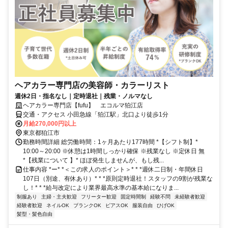
ヘアカラー専門店の美容師・カラーリスト
週休2日・指名なし｜定時退社｜残業・ノルマなし
ヘアカラー専門店【fufu】 エコルマ狛江店
交通・アクセス 小田急線「狛江駅」北口より徒歩1分
月給270,000円以上
東京都狛江市
勤務時間詳細 総労働時間：1ヶ月あたり177時間 *【シフト制】*
10:00～20:00 ※休憩は1時間しっかり確保 ※残業なし ※定休日 無
*【残業について 】* ほぼ発生しませんが、もし残...
仕事内容 *ー* *＜この求人のポイント＞* * *週休二日制・年間休日
107日（別途、有休あり）* * *原則定時退社！スタッフの9割が残業な
し！* * *給与改定により業界最高水準の基本給になりま...
制服あり
主婦・主夫歓迎
フリーター歓迎
固定時間制
経験不問
未経験者歓迎
経験者歓迎
ネイルOK
ブランクOK
ピアスOK
服装自由
ひげOK
髪型・髪色自由