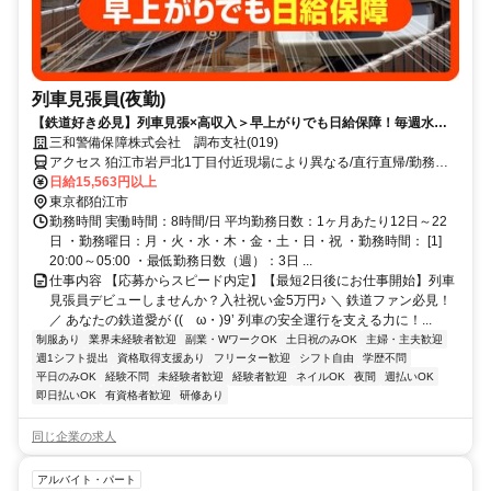
列車見張員(夜勤)
【鉄道好き必見】列車見張×高収入＞早上がりでも日給保障！毎週水曜
が給料日！日払いもOK！
三和警備保障株式会社 調布支社(019)
アクセス 狛江市岩戸北1丁目付近現場により異なる/直行直帰/勤務地
相談可■電話面接■来社不要
日給15,563円以上
東京都狛江市
勤務時間 実働時間：8時間/日 平均勤務日数：1ヶ月あたり12日～22
日 ・勤務曜日：月・火・水・木・金・土・日・祝 ・勤務時間： [1]
20:00～05:00 ・最低勤務日数（週）：3日 ...
仕事内容 【応募からスピード内定】【最短2日後にお仕事開始】列車
見張員デビューしませんか？入社祝い金5万円♪ ＼ 鉄道ファン必見！
／ あなたの鉄道愛が ((ゝω・)9’ 列車の安全運行を支える力に！...
制服あり
業界未経験者歓迎
副業・WワークOK
土日祝のみOK
主婦・主夫歓迎
週1シフト提出
資格取得支援あり
フリーター歓迎
シフト自由
学歴不問
平日のみOK
経験不問
未経験者歓迎
経験者歓迎
ネイルOK
夜間
週払いOK
即日払いOK
有資格者歓迎
研修あり
同じ企業の求人
アルバイト・パート