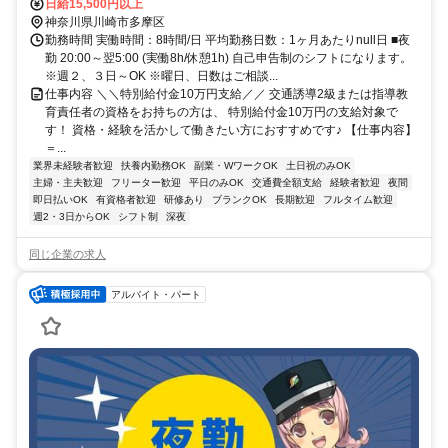
日給15,500円以上
神奈川県川崎市多摩区
勤務時間 実働時間：8時間/日 平均勤務日数：1ヶ月あたりnull日 ■夜
勤 20:00～翌5:00 (実働8h/休憩1h) 自己申告制のシフトになります。
※週２、３日～OK ※曜日、日数はご相談...
仕事内容 ＼＼特別給付金10万円支給／／ 交通誘導2級または指導教
育責任者の資格をお持ちの方は、 特別給付金10万円の支給対象で
す！ 資格・経験を活かして働きたい方におすすめです♪ 【仕事内容】
＝...
業界未経験者歓迎
扶養内勤務OK
副業・WワークOK
土日祝のみOK
主婦・主夫歓迎
フリーター歓迎
平日のみOK
交通費全額支給
経験者歓迎
夜間
即日払いOK
有資格者歓迎
研修あり
ブランクOK
長期歓迎
フルタイム歓迎
週2・3日からOK
シフト制
深夜
同じ企業の求人
アルバイト・パート