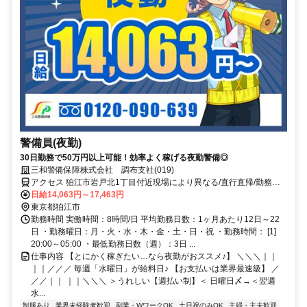
警備員(夜勤)
30日勤務で50万円以上可能！効率よく稼げる夜勤警備◎
三和警備保障株式会社 調布支社(019)
アクセス 狛江市岩戸北1丁目付近現場により異なる/直行直帰/勤務地
相談可■電話面接■来社不要
日給14,063円～17,463円
東京都狛江市
勤務時間 実働時間：8時間/日 平均勤務日数：1ヶ月あたり12日～22
日 ・勤務曜日：月・火・水・木・金・土・日・祝 ・勤務時間： [1]
20:00～05:00 ・最低勤務日数（週）：3日 ...
仕事内容 【とにかく稼ぎたい…なら夜勤がおススメ♪】 ＼＼＼｜｜
｜｜／／／ 毎週「水曜日」が給料日♪ 【お支払いは業界最速級】 ／
／／｜｜ ｜｜＼＼＼ ＞うれしい【週払い制】＜ 日曜日〆→＜翌週
水...
制服あり
業界未経験者歓迎
副業・WワークOK
土日祝のみOK
主婦・主夫歓迎