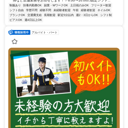
掃など店舗業務をお任せします！ ✅8:00〜16:00の固定シフト...
制服あり
扶養内勤務OK
副業・WワークOK
土日祝のみOK
フリーター歓迎
シフト自由
学歴不問
経験不問
未経験者歓迎
午前
経験者歓迎
ネイルOK
ブランクOK
交通費支給
長期歓迎
駅近5分以内
週2・3日からOK
シフト制
ピアスOK
週4日以上OK
アルバイト・パート