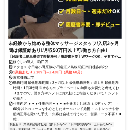
未経験から始める整体マッサージスタッフ/入店3ヶ月
間は保証給あり!/月収50万円以上可/働き方自由!
【経験者は簡単講習で即勤務可／履歴書不要】WワークOK、子育てや介
護、他の仕事をしながら自分に合った働き方をしている方が活躍中
ほぐしの達人 狛江店
アクセス 小田急小田原線/小田急江ノ島線 狛江南口徒歩約2分
1業務あたり 2,109円～2,428円（業務 60分）
東京都狛江市
勤務時間 最低勤務期間：3ヶ月以上 最低勤務日数：週１日 最低勤務
時間：1日3時間 ※皆さんのプライベートの時間も大切だと考えてお
りますので、働き方やシフトはお気軽にご相談くださいね！ シフト
や働き...
仕事内容 ▼▼▼仕事内容▼▼▼ ■全身ほぐし施術（ボディケア） ・
60分以上のコースを中心としたオールハンド施術 ・ストレッチや骨
盤矯正等を除いた手技 ・集客は会社で行うので、営業トーク不要！ ■
雑...
制服あり
業界未経験者歓迎
週1日からOK
1日4時間以内OK
土日祝のみOK
主婦・主夫歓迎
フリーター歓迎
早朝
シフト自由
学歴不問
即日勤務OK