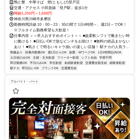
鴨と蟹 中華そば 燈(ともしび)登戸店
交通・アクセス 小田急線「登戸駅」徒歩1分
時給1,350円～1,688円
神奈川県川崎市多摩区
勤務時間詳細 10：00～23：30の間で 1日4時間～、週2日～でOK！
※フルタイム勤務希望も大歓迎！
仕事内容 ＞＞求人おすすめポイント＜＜ ■超柔軟シフトで働きたい時
に働ける！ ■日払いOKで急なピンチをお助け！ ■無料の絶品まかない
あり！ ■気さくで明るいキャラ揃いの楽しい店舗！ 駅チカの人気ラ...
制服あり
扶養内勤務OK
週1日からOK
副業・WワークOK
1日4時間以内OK
土日祝のみOK
主婦・主夫歓迎
フリーター歓迎
シフト自由
学歴不問
即日勤務OK
平日のみOK
学生歓迎
未経験者歓迎
交通費全額支給
経験者歓迎
駅ナカ
即日払いOK
ブランクOK
交通費支給
アルバイト・パート