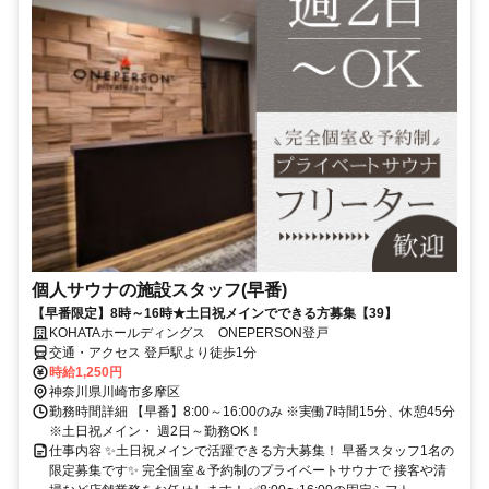
個人サウナの施設スタッフ(早番)
【早番限定】8時～16時★土日祝メインでできる方募集【39】
KOHATAホールディングス ONEPERSON登戸
交通・アクセス 登⼾駅より徒歩1分
時給1,250円
神奈川県川崎市多摩区
勤務時間詳細 【早番】8:00～16:00のみ ※実働7時間15分、休憩45分
※土日祝メイン・ 週2日～勤務OK！
仕事内容 ✨土日祝メインで活躍できる方大募集！ 早番スタッフ1名の
限定募集です✨ 完全個室＆予約制のプライベートサウナで 接客や清