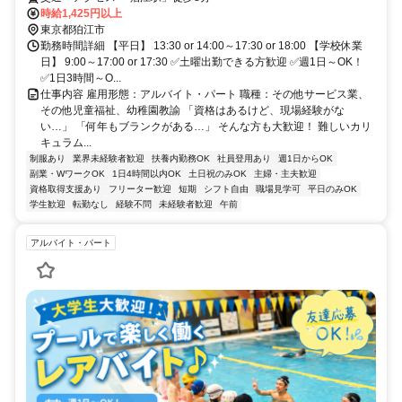
時給1,425円以上
東京都狛江市
勤務時間詳細 【平日】 13:30 or 14:00～17:30 or 18:00 【学校休業
日】 9:00～17:00 or 17:30 ✅土曜出勤できる方歓迎 ✅週1日～OK！
✅1日3時間～O...
仕事内容 雇用形態：アルバイト・パート 職種：その他サービス業、
その他児童福祉、幼稚園教諭 「資格はあるけど、現場経験がな
い…」 「何年もブランクがある…」 そんな方も大歓迎！ 難しいカリ
キュラム...
制服あり
業界未経験者歓迎
扶養内勤務OK
社員登用あり
週1日からOK
副業・WワークOK
1日4時間以内OK
土日祝のみOK
主婦・主夫歓迎
資格取得支援あり
フリーター歓迎
短期
シフト自由
職場見学可
平日のみOK
学生歓迎
転勤なし
経験不問
未経験者歓迎
午前
アルバイト・パート