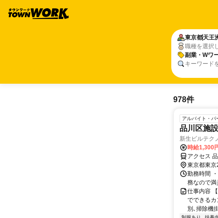
東京都
天王
職種を選択
副業・Wワー
キーワード
978件
アルバイト・パ
品川区施
新生ビルテク
時給1,300
アクセス 
東京都東京
勤務時間 ・
務なので満
仕事内容 【
でできるカ
別､掃除機掛
制服あり
扶養