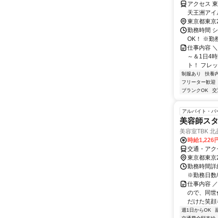
アクセス 
天王洲アイ
26分
東京都東京
勤務時間 シ
OK！ ※
仕事内容 
～＆1日4
ト！ フレッ
制服あり
扶養
フリーター歓迎
ブランクOK
交
アルバイト・パ
美容師ス
美容室TBK 
時給1,226
交通・アク
東京都東京
勤務時間詳細
※勤務日数
仕事内容 
ので、同世
だけた笑顔を
週1日からOK