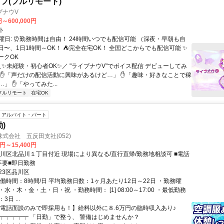
フ(フルリモート)
ブナウV
円～600,000円
ト
曜日: ⏰勤務時間は自由！ 24時間いつでも配信可能 （深夜・早朝も自
日〜、1日1時間～OK！ ⛺完全在宅OK！ 全国どこからでも配信可能 ✨
ークOK
＼✨未経験・初心者OK✨／ "ライブナウV"でボイス配信 デビューしてみ
 ✋「声だけの配信活動に興味があるけど…」 ✋「趣味・好きなことで稼
」 ✋「やってみた...
フルリモート
在宅OK
アルバイト・パート
)
式会社 五反田支社(052)
0円～15,400円
品川区北品川１丁目付近 現場により異なる/直行直帰/勤務地相談可 ■電話
不要■即日勤務
23区品川区
働時間：8時間/日 平均勤務日数：1ヶ月あたり12日～22日 ・勤務曜
水・木・金・土・日・祝 ・勤務時間： [1] 08:00～17:00 ・最低勤務
日 ...
【電話面談のみで即採用も！】給料以外に８.6万円の臨時収入あり♪
┯┯┯┯┯ 「日勤」で整う、 警備はじめませんか？