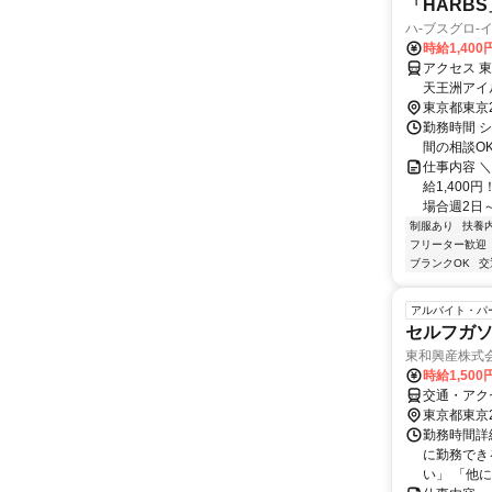
「HARB
ハ-ブスグロ
時給1,400
アクセス 
天王洲アイ
26分
東京都東京
勤務時間 シ
間の相談OK 例）
仕事内容 
給1,400
場合週2日～
制服あり
扶養
フリーター歓迎
ブランクOK
交
アルバイト・パ
セルフガ
東和興産株式会
時給1,50
交通・アク
東京都東京
勤務時間詳細
に勤務でき
い」 「他に