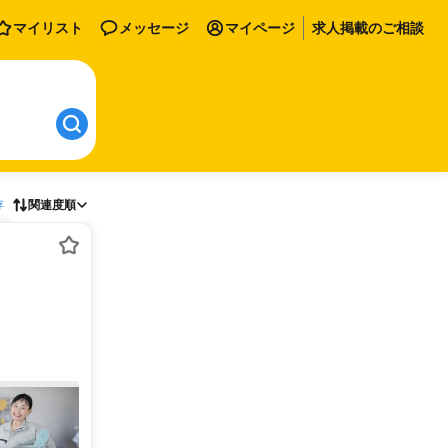
マイリスト
メッセージ
マイページ
求人掲載のご相談
存
関連度順