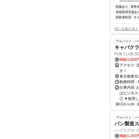
┷┷┷┷┷
制服あり
業界
資格取得支援あ
経験者歓迎
ネ
同じ企業の求人
アルバイト・パ
キャバク
PUB CLUB 
時給3,000
アクセス: 交通：JR「品川駅」港南口から徒歩1分 幅広く各線から通勤可能で
す！
東京都東京
勤務時間・曜日
仕事内容:
はビジネス
◎ ▼無理し
週1日からOK
アルバイト・パ
パン製造
ハ-ブスグロ
時給1,250