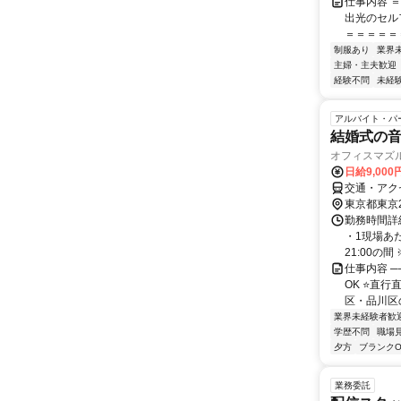
仕事内容 
出光のセル
＝＝＝＝＝＝
制服あり
業界
主婦・主夫歓迎
経験不問
未経
アルバイト・パ
結婚式の
オフィスマズ
日給9,000
交通・アク
東京都東京
勤務時間詳細
・1現場あ
21:00の間
仕事内容 ─
OK ⭐️直
区・品川区の
業界未経験者歓
学歴不問
職場
夕方
ブランクO
業務委託