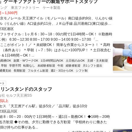
S」ケーキファクトリーの製造サポートスタッフ
-イング 東京ファクトリー ケーキ製造
円～1,500円
東京モノレール 天王洲アイル（モノレール）南口徒歩約9分、りんかい線
ル（りんかい線）A口徒歩約11分、ＪＲ山手線 品川港南口(東口)徒歩約
23区港区
フトサイクル：1ヶ月 6：30～18：00の間で1日4時間～OK！ ※勤務時
 6:30～12:30 8:00～17:00 9:00～14:00 9:00～17:00 「...
＼ここがポイント！／ ＊未経験OK！ 簡単な作業からスタート！ ＊高時
円！（条件あり） ＊早朝（～7：59）はさらに+100円UP！ ＊土日祝含む
＆1日4時間～OK！...
内勤務OK
副業・WワークOK
1日4時間以内OK
土日祝のみOK
主婦・主夫歓迎
早朝
学歴不問
転勤なし
未経験者歓迎
午前
経験者歓迎
月1シフト提出
通費支給
長期歓迎
フルタイム歓迎
週2・3日からOK
シフト制
ート
ソリンスタンドのスタッフ
社 セルフ天王洲SS
0円以上
セス 「天王洲アイル駅」徒歩5分／「品川駅」徒歩10分
23区品川区
 8：00～20：00内で 1日3時間～・週1日～勤務OK！ ◆16時～20時
る方歓迎 ◆その他、夕方に勤務できる方歓迎 「学校終わりに働きた
掛け持ちの仕事がある...