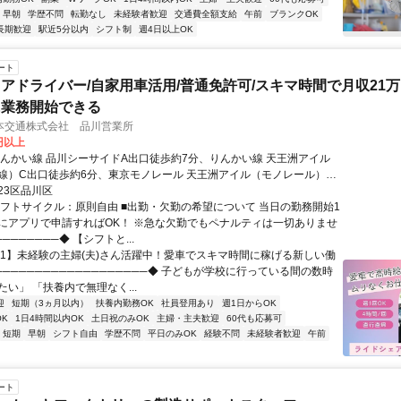
早朝
学歴不問
転勤なし
未経験者歓迎
交通費全額支給
午前
ブランクOK
長期歓迎
駅近5分以内
シフト制
週4日以上OK
ート
アドライバー/自家用車活用/普通免許可/スキマ時間で月収21万
に業務開始できる
本交通株式会社 品川営業所
0円以上
りんかい線 品川シーサイドA出口徒歩約7分、りんかい線 天王洲アイル
線）C出口徒歩約6分、東京モノレール 天王洲アイル（モノレール）南
分 6月8日より移転します。移転先住所：〒108-0075 東京都港区港南4
23区品川区
シフトサイクル：原則自由 ■出勤・欠勤の希望について 当日の勤務開始1
にアプリで申請すればOK！ ※急な欠勤でもペナルティは一切ありませ
───────◆ 【シフトと...
【1】未経験の主婦(夫)さん活躍中！愛車でスキマ時間に稼げる新しい働
───────────────────◆ 子どもが学校に行っている間の数時
い」 「扶養内で無理なく...
迎
短期（3ヵ月以内）
扶養内勤務OK
社員登用あり
週1日からOK
K
1日4時間以内OK
土日祝のみOK
主婦・主夫歓迎
60代も応募可
短期
早朝
シフト自由
学歴不問
平日のみOK
経験不問
未経験者歓迎
午前
ート