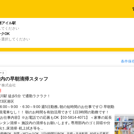
洲アイル駅
してください
クOK
を選択してください
条件保
ート
設内の早朝清掃スタッフ
ノ株式会社
円
品川駅 徒歩5分 で通勤ラクラク！
23区港区
6:00～9:00 ・6:30～9:00 週5日勤務､朝の短時間のお仕事です◎ 早朝勤
員電車なし！！ 朝のお時間を有効活用できて 1日3時間の勤務です！
お仕事内容】※お電話での応募もOK【03-5814-4071】 ＜家事の延長
ンタン清掃＞ 施設内の清掃をお願いします｡ 専用部内のゴミ回収や分
け､床清掃･机上拭き等を...
内勤務OK
副業・WワークOK
1日4時間以内OK
主婦・主夫歓迎
60代も応募可