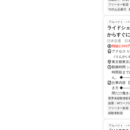
フリーター歓迎
70代も応募可
アルバイト・パ
ライドシェ
からすぐ
日本交通 日
時給2,00
アクセス 
（りんかい
口徒歩約10
東京都東京
丁目7-61
勤務時間 
時間前まで
ん。 ◆───
仕事内容 
き方 ◆──
間だけ働きた
業界未経験者歓
副業・WワークO
フリーター歓迎
経験者歓迎
アルバイト・パ