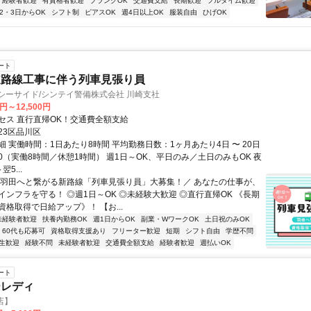
経験者歓迎
有資格者歓迎
ブランクOK
交通費支給
長期歓迎
フルタイム歓迎
2・3日からOK
シフト制
ピアスOK
週4日以上OK
服装自由
ひげOK
ート
道路線工事に伴う列車見張り員
シーサイド/シンテイ警備株式会社 川崎支社
0円～12,500円
セス 直行直帰OK！交通費全額支給
23区品川区
 実働時間：1日あたり8時間 平均勤務日数：1ヶ月あたり4日 〜 20日
7:00（実働8時間／休憩1時間） 週1日～OK、平日のみ／土日のみもOK 夜
翌5...
＼羽田へと繋がる新路線「列車見張り員」大募集！／ あなたの仕事が、
インフラを守る！ ◎週1日～OK ◎未経験大歓迎 ◎直行直帰OK 《長期
格取得で日給アップ》！ 【お...
未経験者歓迎
扶養内勤務OK
週1日からOK
副業・WワークOK
土日祝のみOK
60代も応募可
資格取得支援あり
フリーター歓迎
短期
シフト自由
学歴不問
生歓迎
経験不問
未経験者歓迎
交通費全額支給
経験者歓迎
週払いOK
ート
ーレディ
川店】