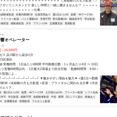
＝＝＝＝＝＝＝＝＝＝＝＝＝＝＝＝＝＝＝＝ ＼未経験の方も大歓迎！／
フガソリンスタンドで 楽しい仲間と一緒に働きませんか？ ＝＝＝＝＝
＝＝＝＝＝＝＝＝＝ ✨仕事...
未経験者歓迎
扶養内勤務OK
社員登用あり
週1日からOK
副業・WワークOK
フリーター歓迎
バイク通勤OK
学歴不問
即日勤務OK
職場見学可
学生歓迎
験者歓迎
経験者歓迎
夕方
ブランクOK
交通費支給
長期歓迎
ート
音響オペレーター
ルカ
円～20,000円
セス 品川駅から徒歩1分
23区港区
 実働時間：1日あたり6時間 平均勤務日数：1ヶ月あたり4日 〜 10日
たり実働6時間以内 ・1日最大2現場まで担当可能 ・勤務時間帯：8:00～
 ※現場によ...
┘─┘─┘─┘─┘─┘─┘─┘─┘ ▼働きやすい理由＆魅力▼ ⭐️週1日〜勤務
行直帰OK ⭐️未経験の方も大歓迎 ⭐️音楽・ブライダルに関われる仕事 ⭐️渋谷
エリア...
迎
週1日からOK
副業・WワークOK
土日祝のみOK
フリーター歓迎
シフト自由
見学可
学生歓迎
経験不問
未経験者歓迎
午前
夜間
月1シフト提出
研修あり
K
交通費支給
長期歓迎
フルタイム歓迎