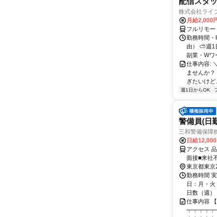
配信スタッ
株式会社ライ
月給2,000
フルリモー
勤務時間・
由） ⛅週1
副業・Wワ
仕事内容: 
ませんか？
ぎたいけど…
週1日からOK
警備員(日勤
三和警備保障株
日給12,00
アクセス 
面接■来社
東京都東京
勤務時間 実
日：月・火・
日数（週）：3
仕事内容 
┯┯┯┯┯