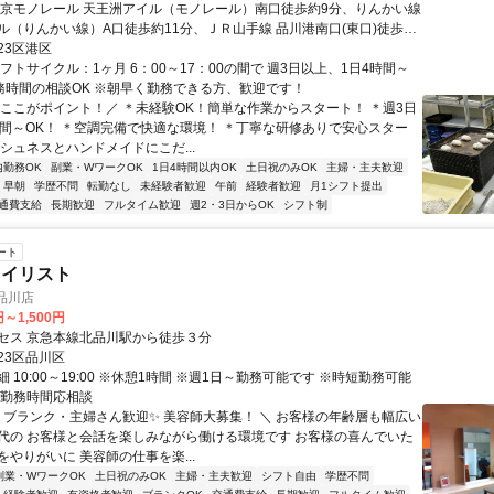
東京モノレール 天王洲アイル（モノレール）南口徒歩約9分、りんかい線
ル（りんかい線）A口徒歩約11分、ＪＲ山手線 品川港南口(東口)徒歩約
23区港区
フトサイクル：1ヶ月 6：00～17：00の間で 週3日以上、1日4時間～
勤務時間の相談OK ※朝早く勤務できる方、歓迎です！
＼ここがポイント！／ ＊未経験OK！簡単な作業からスタート！ ＊週3日
時間～OK！ ＊空調完備で快適な環境！ ＊丁寧な研修ありで安心スター
シュネスとハンドメイドにこだ...
内勤務OK
副業・WワークOK
1日4時間以内OK
土日祝のみOK
主婦・主夫歓迎
早朝
学歴不問
転勤なし
未経験者歓迎
午前
経験者歓迎
月1シフト提出
通費支給
長期歓迎
フルタイム歓迎
週2・3日からOK
シフト制
ート
タイリスト
北品川店
円～1,500円
セス 京急本線北品川駅から徒歩３分
23区品川区
 10:00～19:00 ※休憩1時間 ※週1日～勤務可能です ※時短勤務可能
/勤務時間応相談
／ ブランク・主婦さん歓迎✨ 美容師大募集！ ＼ お客様の年齢層も幅広い
代の お客様と会話を楽しみながら働ける環境です お客様の喜んでいた
やりがいに 美容師の仕事を楽...
副業・WワークOK
土日祝のみOK
主婦・主夫歓迎
シフト自由
学歴不問