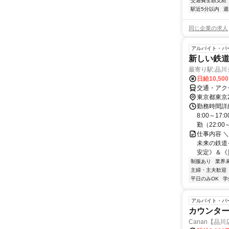
交通費全額支給
駅近5分以内
週
同じ企業の求人
アルバイト・パ
新しい鉄
最寄り駅:品川
日給10,50
交通・アク
東京都東京
勤務時間詳細
8:00～1
勤（22:00～
仕事内容 
未来の鉄道
安定》＆《資
制服あり
業界
主婦・主夫歓迎
平日のみOK
学
アルバイト・パ
カウンタ
Canan【品