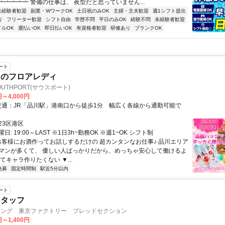
┷┷┷┷┷ 警備の仕事は、 夜型だと思っていません...
未経験者歓迎
副業・WワークOK
土日祝のみOK
主婦・主夫歓迎
週1シフト提出
り
フリーター歓迎
シフト自由
学歴不問
平日のみOK
経験不問
未経験者歓迎
イルOK
週払いOK
即日払いOK
有資格者歓迎
研修あり
ブランクOK
ート
ラのフロアレディ
SOUTHPORT(サウスポート)
円～4,000円
23区港区
: 19:00～LAST ※1日3h~勤務OK ※週1~OK シフト制
 お客様にお酒作ってお話しするだけの 超カンタンなお仕事♪ 品川エリア
マンが多くて、 優しい人ばっかりだから、めっちゃ安心して働けるよ
てキャラ作りたくない ▼...
急募
固定時間制
駅近5分以内
ート
スタッフ
-イング 東京ファクトリー ブレッドセクション
円～1,400円