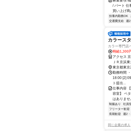
募集要項 
/ パート
買い上げ商品
扶養内勤務OK
交通費支給
週
カラース
カラー専門店
時給1,300
アクセス 
ＪＲ京浜東北
・蒲田駅(東
東京都東京
勤務時間 ・
18:00 [
ト提出...
仕事内容 
容室】 ペ
はありませ
制服あり
社員
フリーター歓迎
長期歓迎
週2・
同じ企業の求人