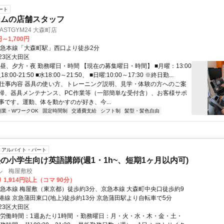
ート
ジムの店舗スタッフ
STGYM24 大森町店
円～1,700円
京急本線「大森町駅」西口より徒歩2分
23区大田区
昼、夕方・夜 勤務曜日・時間 【現在の募集曜日・時間】 ■月曜：13:00
18:00-21:50 ■水18:00～21:50、 ■日曜:10:00～17:30 ※終日勤...
● 仕事内容 器具の使い方、トレーニング説明、見学・体験の方へのご案
掃、器具メンテナンス、PC作業等（一部簡単な受付含）、お客様サポ
事です。運動、体を動かすのが好き、今...
副業・WワークOK
固定時間制
交通費支給
シフト制
髪型・髪色自由
アルバイト・パート
の小学生向け英語講師(週1・1h~、短期1ヶ月以内可)
ル 梅屋敷校
 1,914円以上（コマ 90分）
京急本線 梅屋敷（東京都）徒歩約3分、京急本線 大森町中央口徒歩約9
港線 京急蒲田東口(地上)徒歩約13分 京急蒲田駅より自転車で5分
23区大田区
総労働時間：1週あたり1時間 ・勤務曜日：月・火・水・木・金・土・