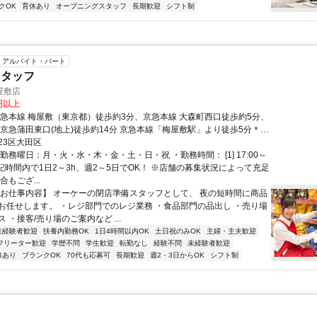
クOK
育休あり
オープニングスタッフ
長期歓迎
シフト制
アルバイト・パート
スタッフ
屋敷店
0円以上
京急本線 梅屋敷（東京都）徒歩約3分、京急本線 大森町西口徒歩約5分、
 京急蒲田東口(地上)徒歩約14分 京急本線「梅屋敷駅」より徒歩5分＊自
K
23区大田区
勤務曜日：月・火・水・木・金・土・日・祝 ・勤務時間： [1] 17:00～
※上記時間内で1日2～3h、週2～5日でOK！ ※店舗の募集状況によって充足
合もござ...
【お仕事内容】 オーケーの閉店準備スタッフとして、 夜の短時間に商品
お任せします。 ・レジ部門でのレジ業務 ・食品部門の品出し ・売り場
 ・接客/売り場のご案内など ...
未経験者歓迎
扶養内勤務OK
1日4時間以内OK
土日祝のみOK
主婦・主夫歓迎
フリーター歓迎
学歴不問
学生歓迎
転勤なし
経験不問
未経験者歓迎
修あり
ブランクOK
70代も応募可
長期歓迎
週2・3日からOK
シフト制