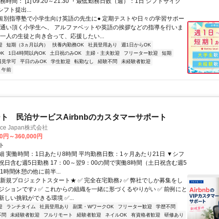
務時間： [1] 09:20～21:30 ・最低勤務日数（週）：1日 シフトサイク
シフト提出...
●個別指導塾で小学生向け英語の先生に● 定期テストや日々の学習サポー
お通い頂く小学生へ、 アルファベットや英語の挨拶などの指導を行いま
人一人の生徒と向き合って、応援したい...
迎
短期（3ヵ月以内）
扶養内勤務OK
社員登用あり
週1日からOK
K
1日4時間以内OK
土日祝のみOK
主婦・主夫歓迎
フリーター歓迎
短期
場見学可
平日のみOK
学生歓迎
転勤なし
経験不問
未経験者歓迎
午前
ト 民泊サービスAirbnbのカスタマーサポート
ance Japan株式会社
00円～360,000円
ト
細 実働時間：1日あたり8時間 平均勤務日数：1ヶ月あたり21日 ▼シフ
祝日含む週5日勤務 17：00～翌9：00の間で実働8時間（土日祝含む週5
1時間休憩の他に前半...
★新規プロジェクトスタート★ ✅ 完全在宅勤務♪ ✅ 弊社でしか募集をし
ジションです♪ ✅ これからの組織を一緒に形づくるやりがい ✅ 前例にと
しい挑戦ができる環境 ✅...
迎
ランチタイム
社員登用あり
副業・WワークOK
フリーター歓迎
学歴不問
不問
未経験者歓迎
フルリモート
経験者歓迎
ネイルOK
有資格者歓迎
研修あり