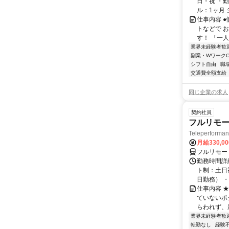
日・祝 ・勤
ル：1ヶ月 
仕事内容 
トなどで 
す！ 「一
業界未経験者歓
副業・WワークO
シフト自由
職
交通費全額支給
同じ企業の求人
契約社員
フルリモー
Teleperform
月給330,0
フルリモー
勤務時間詳
ト制：土日
日勤務） ・
仕事内容 
ていないポ
らわれず、新
業界未経験者歓
転勤なし
経験