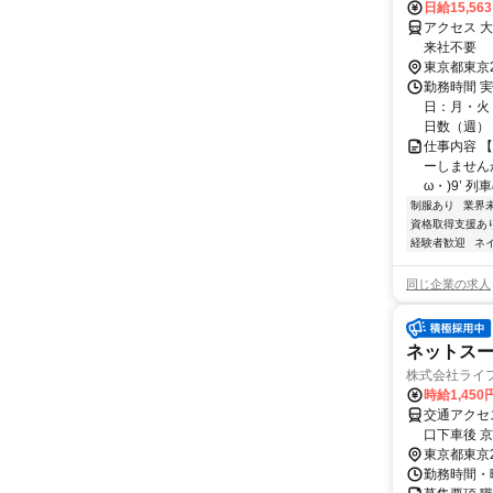
日給15,56
アクセス 
来社不要
東京都東京
勤務時間 実
日：月・火・
日数（週）：3
仕事内容 
ーしませんか
ω・)9’ 
制服あり
業界
資格取得支援あ
経験者歓迎
ネ
同じ企業の求人
ネットスー
株式会社ライ
時給1,450
交通アクセ
口下車後 
北線「大森
東京都東京
歩1分
勤務時間・曜