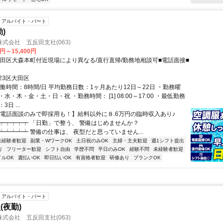
アルバイト・パート
)
式会社 五反田支社(063)
0円～15,400円
大田区大森本町付近現場により異なる/直行直帰/勤務地相談可■電話面接■
23区大田区
働時間：8時間/日 平均勤務日数：1ヶ月あたり12日～22日 ・勤務曜
水・木・金・土・日・祝 ・勤務時間： [1] 08:00～17:00 ・最低勤務
日 ...
【電話面談のみで即採用も！】給料以外に８.6万円の臨時収入あり♪
┯┯┯┯┯ 「日勤」で整う、 警備はじめませんか？
┷┷┷┷┷ 警備の仕事は、 夜型だと思っていません...
未経験者歓迎
副業・WワークOK
土日祝のみOK
主婦・主夫歓迎
週1シフト提出
り
フリーター歓迎
シフト自由
学歴不問
平日のみOK
経験不問
未経験者歓迎
イルOK
週払いOK
即日払いOK
有資格者歓迎
研修あり
ブランクOK
アルバイト・パート
(夜勤)
式会社 五反田支社(063)