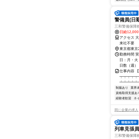
警備員(日勤
三和警備保障株
日給12,00
アクセス 
来社不要
東京都東京
勤務時間 実
日：月・火・
日数（週）：3
仕事内容 
┯┯┯┯┯
┷┷┷┷┷
制服あり
業界
資格取得支援あ
経験者歓迎
ネ
同じ企業の求人
列車見張員
三和警備保障株