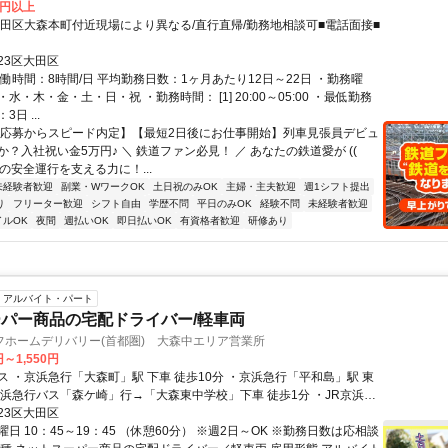
3円以上
大田区大森本町付近現場により異なる/直行直帰/勤務地相談可■電話面接■
23区大田区
働時間：8時間/日 平均勤務日数：1ヶ月あたり12日～22日 ・勤務曜
水・木・金・土・日・祝 ・勤務時間： [1] 20:00～05:00 ・最低勤務
日 ...
【応募からスピード内定】【最短2日後にお仕事開始】列車見張員デビュ
？入社祝い金5万円♪ ＼ 鉄道ファン必見！ ／ あなたの鉄道愛が ((ゝ
列車の安全運行を支える力に！...
未経験者歓迎
副業・WワークOK
土日祝のみOK
主婦・主夫歓迎
週1シフト提出
り
フリーター歓迎
シフト自由
学歴不問
平日のみOK
経験不問
未経験者歓迎
イルOK
夜間
週払いOK
即日払いOK
有資格者歓迎
研修あり
アルバイト・パート
パー商品の宅配ドライバー/軽車両
フホームデリバリー(首都圏) 大森中エリア営業所
円～1,550円
ス ・京浜急行「大森町」駅 下車 徒歩10分 ・京浜急行「平和島」駅 東
京浜急行バス「森ケ崎」行→「大森東中学校」下車 徒歩1分 ・JR京浜東
」駅 東口下車後 京浜急行バス「森ケ崎」行→「大森東中学校」下車 徒
23区大田区
日 10：45～19：45 （休憩60分） ※週2日～OK ※勤務日数は応相談