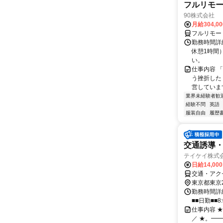
フルリモ
90株式会社
月給304,0
フルリモー
勤務時間詳
休憩1時間
い。
仕事内容 
う挫折したく
営しています
業界未経験者歓
経験不問
英語
服装自由
履歴
交通誘導
テイケイ株式会
日給14,00
交通・アク
東京都東京
勤務時間詳細
■■日勤■■8:
仕事内容 
／ ★。━