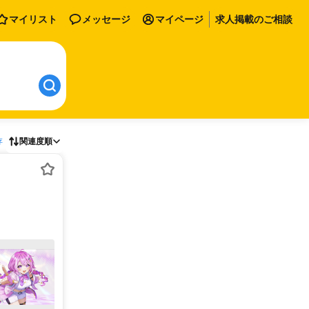
マイリスト
メッセージ
マイページ
求人掲載のご相談
存
関連度順