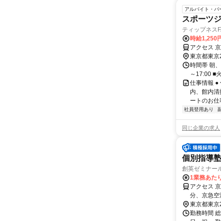
アルバイト・パ
スポーツ
ティップネスFA
時給1,250
アクセス 
東京都東京
時間帯 朝、
～17:00 ■火
仕事情報 
内、館内清
ートのお仕
社員登用あり
同じ企業の求人
個別指導塾
創英ゼミナー
1業務あたり
アクセス 
分、京急空
東京都東京
勤務時間 