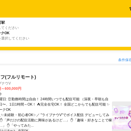
町駅
してください
クOK
を選択してください
条件保
フ(フルリモート)
ブナウV
円～600,000円
ト
曜日: ⏰勤務時間は自由！ 24時間いつでも配信可能 （深夜・早朝も自
日〜、1日1時間～OK！ ⛺完全在宅OK！ 全国どこからでも配信可能 ✨
ークOK
＼✨未経験・初心者OK✨／ "ライブナウV"でボイス配信 デビューしてみ
 ✋「声だけの配信活動に興味があるけど…」 ✋「趣味・好きなことで稼
」 ✋「やってみた...
フルリモート
在宅OK