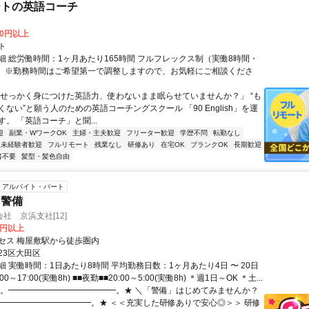
ートの英語コーチ
00円以上
ト
細 総労働時間：1ヶ月あたり165時間 フルフレックス制（実働8時間・
） ※勤務時間はご希望第一で調整しますので、お気軽にご相談くださ
「せっかく身につけた英語力、使わないまま眠らせていませんか？」 “も
ない”と願う人のための英語コーチングスクール 「90 English」を運
。 「英語コーチ」と聞...
迎
副業・WワークOK
主婦・主夫歓迎
フリーター歓迎
学歴不問
転勤なし
未経験者歓迎
フルリモート
残業なし
研修あり
在宅OK
ブランクOK
長期歓迎
書不要
髪型・髪色自由
アルバイト・パート
・警備
社 京浜支社[12]
0円以上
セス 梅屋敷駅から徒歩圏内
23区大田区
 実働時間：1日あたり8時間 平均勤務日数：1ヶ月あたり4日 〜 20日
00～17:00(実働8h) ■■夜勤■■20:00～5:00(実働8h) ＊週1日～OK ＊土...
★。━━━━━━━━━━━━━。★ ＼「警備」はじめてみませんか？
━━━━━━━━━━━━。★ ＜＜充実した研修ありで安心◎＞＞ 研修