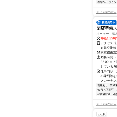
在宅OK
ブラン
同じ企業の求人
閉店準備
オーケー 梅
時給1,55
アクセス 
京急空港線
転車通勤O
東京都東京
勤務時間 ・
22:00 
している 場
仕事内容 
の陳列等を
メンテナンス
制服あり
業界
60代も応募可
経験者歓迎
研
同じ企業の求人
正社員