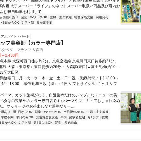
職種 ネットスーパー商品の宅配ドライバー／軽車両 雇用形態 アルバイト
 仕事内容 大手スーパー「ライフ」のネットスーパー取扱い商品及び店内お
を 軽自動車を利用して...
店舗割引あり
副業・WワークOK
主婦・主夫歓迎
社会保険完備
制服貸与
2・3日からOK
シフト制
履歴書不要
アルバイト・パート
タッフ美容師【カラー専門店】
ペタペタ マチノマ大森西
円～1,450円
京急本線 大森町西口徒歩約2分、京急空港線 京急蒲田東口徒歩約21分、
線 大森（東京都）東口徒歩約26分 ・大森駅(東口)→富士見橋(約10分)
口)→富士見橋(約6分)
23区大田区
勤務曜日：月・火・水・木・金・土・日・祝 ・勤務時間： [1] 13:00～
2] 09:45～18:00 ・最低勤務日数（週）：1日 シフトサイクル：1ヶ月 シフ
【パーマ、カット施術がなく、白髪染めだけのシンプルなメニューの美
タペタは白髪染めのカラー専門店です♪ パーマやマニキュアおしゃれ染め
ん。マッサージやお茶出しなど過剰なサー...
登用あり
週1日からOK
副業・WワークOK
土日祝のみOK
主婦・主夫歓迎
学歴不問
平日のみOK
交通費全額支給
午前
経験者歓迎
月1シフト提出
3日からOK
シフト制
週4日以上OK
髪型・髪色自由