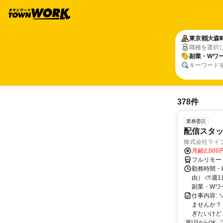
東京都
大森
職種を選択
副業・Wワー
キーワード
378件
業務委託
配信スタッ
株式会社ライ
月給2,000
フルリモー
勤務時間・
由） ⛅週1
副業・Wワ
仕事内容: 
ませんか？
ぎたいけど…
週1日からOK