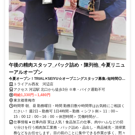
午後の精肉スタッフ_パック詰め・陳列他_今夏リニュ
ーアルオープン
今夏オープン！TRIAL✕SEIYU☆オープニングスタッフ募集♪短時間◎未
経験OK！
トライアル西友 河辺店
アクセス 河辺駅 北口から徒歩3分 ※車・バイク通勤不可
時給1,330円～1,480円
東京都青梅市
時間帯 朝、昼 勤務曜日・時間 勤務日数や時間帯はお気軽にご相談く
ださい！ 週2日～勤務可 1日4時間～勤務 ＜シフト例＞ 11：00～
15：00 12：00～16：00 ＜休憩時間＞ 労働時間が...
仕事情報 ● 仕事内容 実は人気！食品加工の仕事。肉やハムなどの切
り分けを行う精肉加工業務・パック詰め・品出し・商品補充・清掃業
務などをお任せします。目の前のことに集中できる作業が多く、黙々