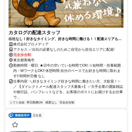
カタログの配達スタッフ
出社なし！好きなタイミング、好きな時間に働ける！！配達エリアもご
相談OK! 【ダイレクトメール配達スタッフ大募集】
株式会社プロメディア
アクセス: ✅出社の必要なしのためご自宅から担当エリアに配達!
完全歩合制
東京都青梅市
勤務時間・曜日: ★日中の空いている時間でOK! ☆短時間・扶養範囲
内・WワークもOK!! 休憩時間 自分のペースでお好きな時間に取れま
す!! 時間外労働 なし
仕事内容: ＼好きなタイミング好きな時間に働きたい方、大歓迎！✨
／ 【ダイレクトメール配達スタッフ大募集⭐】 ✅大手企業の通販雑誌
や旅行誌、パンフレットなどを、お客様のポストにお届けするお仕事
で...
シフト自由
即日勤務OK
残業なし
完全歩合制
正社員