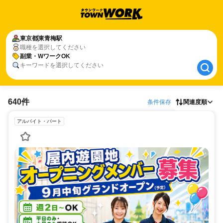
東京都
東京都
東青梅駅
東青梅駅
職種を選択してください
副業・WワークOK
副業・WワークOK
キーワードを選択してください
640件
条件保存
関連度順
アルバイト・パート