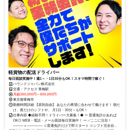
軽貨物の配送ドライバー
毎日面談実施中！週1～・1日30分もOK！スキマ時間で稼ぐ！
ハウンドジャパン株式会社
交通・アクセス 青梅駅
月給360,000円～800,000円
東京都青梅市
勤務時間詳細 【原則自由】 あなたの希望に合わせて働けます！ 朝だ
け、夜だけのシフトや、 月1日・30分～もOK！
仕事内容 ◆経験不問！ドライバー大募集！◆ ー 普通免許があれば
OK◎ WEB・電話・メール面談毎日実施中！ ー ✅ここに注目！
────ｖ────── ☆普通免許だけで即スタート ☆シフト完全自...