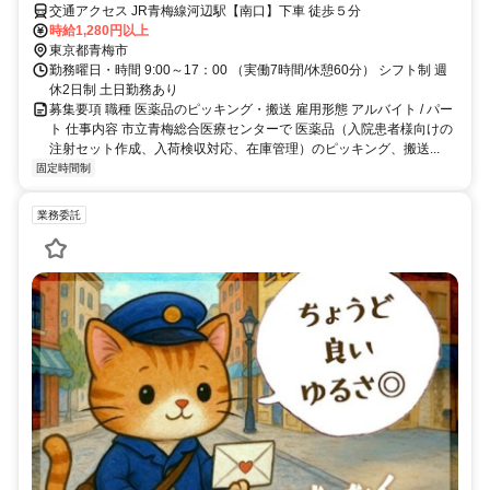
交通アクセス JR青梅線河辺駅【南口】下車 徒歩５分
時給1,280円以上
東京都青梅市
勤務曜日・時間 9:00～17：00 （実働7時間/休憩60分） シフト制 週
休2日制 土日勤務あり
募集要項 職種 医薬品のピッキング・搬送 雇用形態 アルバイト / パー
ト 仕事内容 市立青梅総合医療センターで 医薬品（入院患者様向けの
注射セット作成、入荷検収対応、在庫管理）のピッキング、搬送...
固定時間制
業務委託