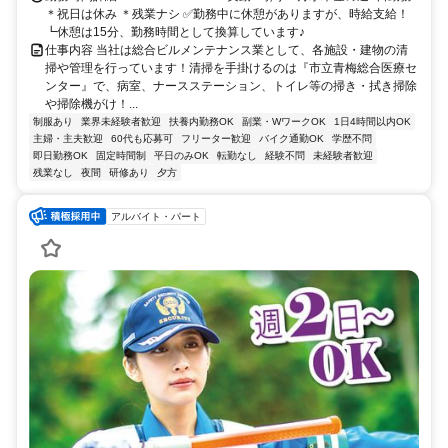
＊祝日は休み ＊残業ナシ ✅勤務中に休憩がありますが、時給支給！
┗休憩は15分、勤務時間として換算しています♪
仕事内容 当社は総合ビルメンテナンス業として、各施設・建物の清
掃や管理を行っています！清掃を手掛けるのは『市立青梅総合医療セ
ンター』で、病室、ナースステーション、トイレ等の掃き・拭き掃除
や掃除機がけ！...
制服あり
業界未経験者歓迎
扶養内勤務OK
副業・WワークOK
1日4時間以内OK
主婦・主夫歓迎
60代も応募可
フリーター歓迎
バイク通勤OK
学歴不問
即日勤務OK
固定時間制
平日のみOK
転勤なし
経験不問
未経験者歓迎
残業なし
夜間
研修あり
夕方
アルバイト・パート