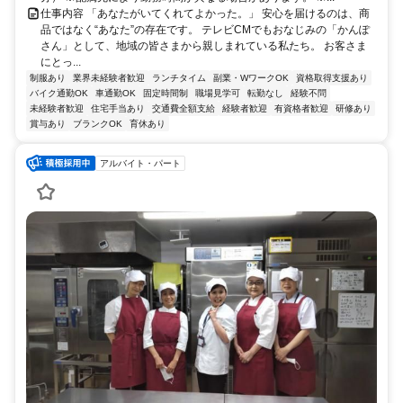
仕事内容 「あなたがいてくれてよかった。」 安心を届けるのは、商
品ではなく“あなた”の存在です。 テレビCMでもおなじみの「かんぽ
さん」として、地域の皆さまから親しまれている私たち。 お客さま
にとっ...
制服あり
業界未経験者歓迎
ランチタイム
副業・WワークOK
資格取得支援あり
バイク通勤OK
車通勤OK
固定時間制
職場見学可
転勤なし
経験不問
未経験者歓迎
住宅手当あり
交通費全額支給
経験者歓迎
有資格者歓迎
研修あり
賞与あり
ブランクOK
育休あり
アルバイト・パート