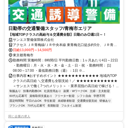
日勤帯の交通警備スタッフ/青梅市エリア
【地域TOPクラスの高給与＆交通費全額】日勤のみ◎週1日～！
サンエス警備保障株式会社
アクセス ＪＲ青梅線/ＪＲ中央本線 東青梅北口徒歩約5分、ＪＲ青梅
線 河辺南口徒歩約12分、ＪＲ青梅線/ＪＲ中央本線 青梅徒歩約23分
日給13,000円～14,500円
直行直帰OK＊交通費全額支給＊立川支社（「立川駅」南口より徒歩3
東京都青梅市
分程度）※支社が複数ある為、自宅の最寄りなどお近くの支社での面
勤務時間 実働時間：8時間/日 平均勤務日数：1ヶ月あたり4日～22日
接OK！
・勤務曜日：月・火・水・木・金・土・日・祝 ・勤務時間： [1]
08:00～17:00 ・最低勤務日数（週）：1日 ※...
仕事内容 ■おすすめポイント ★★★★★★★★★★★★ 地域内TOP
クラスの高日給 ＼交通費も全額支給！／ ★★★★★★★★★★★★
＜サンエスで働く7つのメリット＞ ・業界屈指の高日給で稼げる！ ...
制服あり
扶養内勤務OK
社員登用あり
副業・WワークOK
主婦・主夫歓迎
60代も応募可
資格取得支援あり
フリーター歓迎
シフト自由
学歴不問
固定時間制
平日のみOK
学生歓迎
未経験者歓迎
交通費全額支給
研修あり
ブランクOK
70代も応募可
長期歓迎
フルタイム歓迎
同じ企業の求人
業務委託