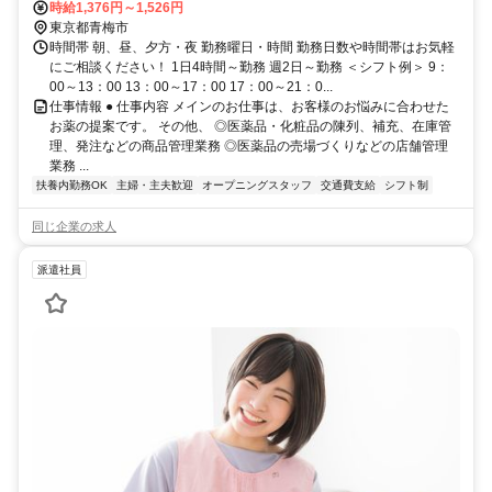
時給1,376円～1,526円
東京都青梅市
時間帯 朝、昼、夕方・夜 勤務曜日・時間 勤務日数や時間帯はお気軽
にご相談ください！ 1日4時間～勤務 週2日～勤務 ＜シフト例＞ 9：
00～13：00 13：00～17：00 17：00～21：0...
仕事情報 ● 仕事内容 メインのお仕事は、お客様のお悩みに合わせた
お薬の提案です。 その他、 ◎医薬品・化粧品の陳列、補充、在庫管
理、発注などの商品管理業務 ◎医薬品の売場づくりなどの店舗管理
業務 ...
扶養内勤務OK
主婦・主夫歓迎
オープニングスタッフ
交通費支給
シフト制
同じ企業の求人
派遣社員