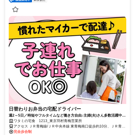
日替わりお弁当の宅配ドライバー
週2～5日／時短やフルタイムなど働き方自由♪主婦(夫)さん多数活躍中！
サポート体制バッチリなのでお子さんの行事でのお休みなども取りやす
ワタミの宅食 1213_東京羽村青梅営業所
い◎
アクセス ＪＲ青梅線/ＪＲ中央本線 東青梅南口徒歩約10分、ＪＲ青梅
線 河辺南口徒歩約18分、ＪＲ青梅線/ＪＲ中央本線 青梅徒歩約20分
完全歩合制