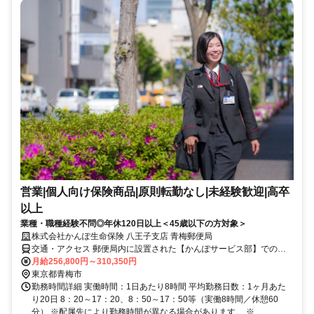
営業|個人向け保険商品|原則転勤なし|未経験歓迎|高卒
以上
業種・職種経験不問◎年休120日以上＜45歳以下の方対象＞
株式会社かんぽ生命保険 八王子支店 青梅郵便局
交通・アクセス 郵便局内に設置された【かんぽサービス部】での勤
務となります
月給256,800円～310,350円
東京都青梅市
勤務時間詳細 実働時間：1日あたり8時間 平均勤務日数：1ヶ月あた
り20日 8：20～17：20、8：50～17：50等（実働8時間／休憩60
分） ※配属先により勤務時間が異なる場合があります。 ※...