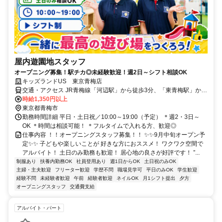
屋内遊園地スタッフ
オープニング募集！駅チカ◎未経験歓迎！週2日～シフト相談OK
キッズランドUS 東京青梅店
交通・アクセス JR青梅線「河辺駅」から徒歩3分、「東青梅駅」から
車で6分
時給1,350円以上
東京都青梅市
勤務時間詳細 平日・土日祝／10:00～19:00（予定） ＊週2・3日～
OK ＊時間は相談可能！ ＊フルタイムで入れる方、歓迎◎
仕事内容 ！！オープニングスタッフ募集！！ ✨✨9月中旬オープン予
定✨✨ 子どもや楽しいことが 好きな方におススメ！ ワクワク空間で
アルバイト！ 土日のみ勤務も歓迎！ 居心地の良さが好評です！ ”...
制服あり
扶養内勤務OK
社員登用あり
週1日からOK
土日祝のみOK
主婦・主夫歓迎
フリーター歓迎
学歴不問
職場見学可
平日のみOK
学生歓迎
経験不問
未経験者歓迎
午前
経験者歓迎
ネイルOK
月1シフト提出
夕方
オープニングスタッフ
交通費支給
アルバイト・パート