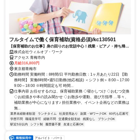
フルタイムで働く保育補助(資格必須)/kc130501
【保育補助のお仕事】身の回りのお世話中心！残業・ピアノ・持ち帰り
仕事なし♪【平日のみも可能！】
株式会社ウィルオブ・ワーク
アクセス 青梅市内
月給316,800円
東京都青梅市
勤務時間 実働時間：8時間/日 平均勤務日数：1ヶ月あたり22日 【勤
務時間】 実働8時間×週5日勤務(他応相談) ＜シフト例＞ 8:00～17:00
9:00～18:00 ※時間固定も可 時間...
仕事内容 お任せするのは、保育補助業務 ◇寝かしつけ ◇おむつ交換
◇お絵描きや本の読み聞かせ ◇お散歩や運動、遊び方指導 …等々、
補助業務が中心になります♪ 担任業務や、イベント企画などの業務は
無...
業界未経験者歓迎
ランチタイム
社員登用あり
副業・WワークOK
60代も応募可
学歴不問
職場見学可
経験不問
交通費全額支給
残業なし
ブランクOK
駅近5分以内
シフト制
履歴書不要
友達と応募OK
アルバイト・パート