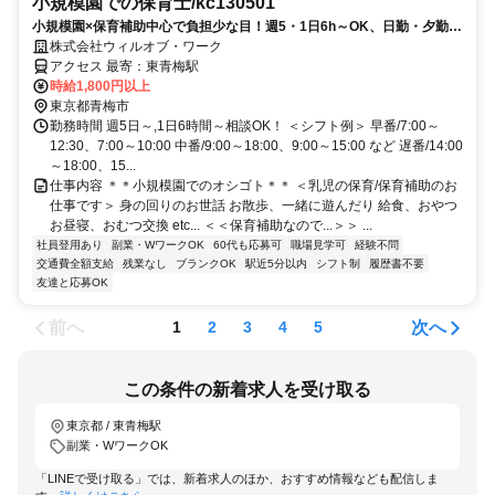
小規模園での保育士/kc130501
小規模園×保育補助中心で負担少な目！週5・1日6h～OK、日勤・夕勤等
の選択可！ミドル世代も
株式会社ウィルオブ・ワーク
アクセス 最寄：東青梅駅
時給1,800円以上
東京都青梅市
勤務時間 週5日～,1日6時間～相談OK！ ＜シフト例＞ 早番/7:00～
12:30、7:00～10:00 中番/9:00～18:00、9:00～15:00 など 遅番/14:00
～18:00、15...
仕事内容 ＊＊小規模園でのオシゴト＊＊ ＜乳児の保育/保育補助のお
仕事です＞ 身の回りのお世話 お散歩、一緒に遊んだり 給食、おやつ
お昼寝、おむつ交換 etc... ＜＜保育補助なので...＞＞ ...
社員登用あり
副業・WワークOK
60代も応募可
職場見学可
経験不問
交通費全額支給
残業なし
ブランクOK
駅近5分以内
シフト制
履歴書不要
友達と応募OK
前へ
次へ
1
2
3
4
5
この条件の新着求人を受け取る
東京都 / 東青梅駅
副業・WワークOK
「LINEで受け取る」では、新着求人のほか、おすすめ情報なども配信しま