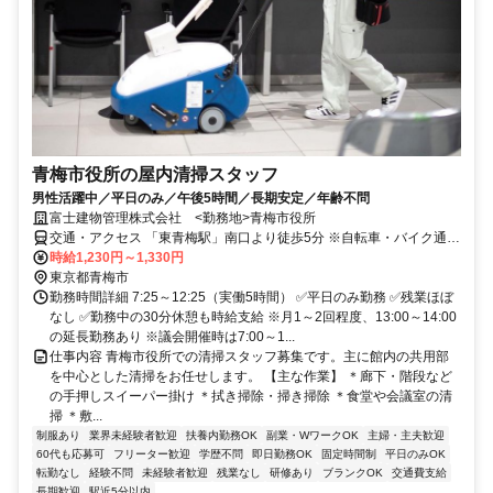
青梅市役所の屋内清掃スタッフ
男性活躍中／平日のみ／午後5時間／長期安定／年齢不問
富士建物管理株式会社 <勤務地>青梅市役所
交通・アクセス 「東青梅駅」南口より徒歩5分 ※自転車・バイク通勤
OK
時給1,230円～1,330円
東京都青梅市
勤務時間詳細 7:25～12:25（実働5時間） ✅平日のみ勤務 ✅残業ほぼ
なし ✅勤務中の30分休憩も時給支給 ※月1～2回程度、13:00～14:00
の延長勤務あり ※議会開催時は7:00～1...
仕事内容 青梅市役所での清掃スタッフ募集です。主に館内の共用部
を中心とした清掃をお任せします。 【主な作業】 ＊廊下・階段など
の手押しスイーパー掛け ＊拭き掃除・掃き掃除 ＊食堂や会議室の清
掃 ＊敷...
制服あり
業界未経験者歓迎
扶養内勤務OK
副業・WワークOK
主婦・主夫歓迎
60代も応募可
フリーター歓迎
学歴不問
即日勤務OK
固定時間制
平日のみOK
転勤なし
経験不問
未経験者歓迎
残業なし
研修あり
ブランクOK
交通費支給
長期歓迎
駅近5分以内