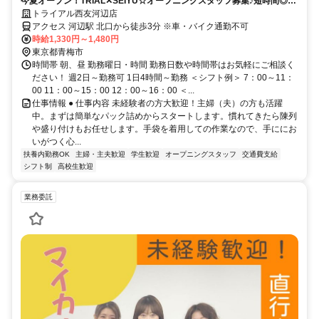
今夏オープン！TRIAL✕SEIYU☆オープニングスタッフ募集♪短時間◎未
経験OK！
トライアル西友河辺店
アクセス 河辺駅 北口から徒歩3分 ※車・バイク通勤不可
時給1,330円～1,480円
東京都青梅市
時間帯 朝、昼 勤務曜日・時間 勤務日数や時間帯はお気軽にご相談く
ださい！ 週2日～勤務可 1日4時間～勤務 ＜シフト例＞ 7：00～11：
00 11：00～15：00 12：00～16：00 ＜...
仕事情報 ● 仕事内容 未経験者の方大歓迎！主婦（夫）の方も活躍
中。まずは簡単なパック詰めからスタートします。慣れてきたら陳列
や盛り付けもお任せします。手袋を着用しての作業なので、手ににお
いがつく心...
扶養内勤務OK
主婦・主夫歓迎
学生歓迎
オープニングスタッフ
交通費支給
シフト制
高校生歓迎
業務委託