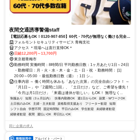
夜間交通誘導警備staff
【電話応募もOK！0120-907-850】60代・70代が無理なく働ける完全自
由シフト♪日払いOK♪
フォルモントセキュリティサービス 青梅支社
アクセス ＊現場へは直行直帰OK＊
日給12,200円～13,700円
東京都青梅市
勤務時間 実働時間：8時間/日 平均勤務日数：1ヶ月あたり1日～24日
・勤務曜日：月・火・水・木・金・土・日・祝 ・勤務時間： [1]
20:00～05:00 ・最低勤務日数（週）：1日 シ...
仕事内容 ～ 働く時間も休みも「あなた次第」の完全自由シフト！ ～
「月1日～」や「2週間に1回」、「土日だけ」など、ご希望を優先！
「今月は月1日だけ」「来週は連休が欲しい」もOK！ 無理なく...
制服あり
短期（3ヵ月以内）
扶養内勤務OK
週1日からOK
副業・WワークOK
土日祝のみOK
主婦・主夫歓迎
資格取得支援あり
フリーター歓迎
短期
シフト自由
学歴不問
固定時間制
平日のみOK
学生歓迎
未経験者歓迎
経験者歓迎
夜間
週払いOK
即日払いOK
同じ企業の求人
アルバイト・パート