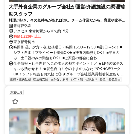
大手外食企業のグループ会社が運営/介護施設の調理補
助スタッフ
料理が好き、その気持ちがあればOK。チーム作業だから、育児や家事と
無理なく両立可能◎
青梅愛弘園
アクセス 東青梅駅から車で約15分
時給1,226円以上
東京都青梅市
時間帯 昼、夕方・夜 勤務曜日・時間 15:00～19:30 ■週3日～ok！ ■
シフト自由！プライベート優先OK★ ■扶養内勤務もOK！ ■平日の
み・土日祝のみの勤務もOK！ ■ご家庭の都合に合わ...
仕事情報 ● 仕事内容 ＼この求人の魅力ポイント！／ ★日頃の家事ス
キルも活かせる！ ★髪色自由！今のままのあなたでOK ★Wワーク
OK！シフト相談もお気軽に◎ ★グループ会社従業員割引制度あり ...
主婦・主夫歓迎
交通費支給
まかないあり
シフト制
社割あり
髪型・髪色自由
派遣社員