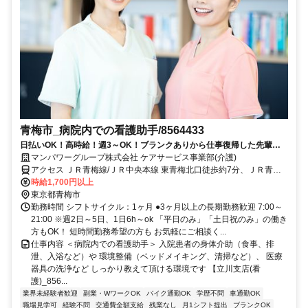
青梅市_病院内での看護助手/8564433
日払いOK！高時給！週3～OK！ブランクありから仕事復帰した先輩や
ミドル世代も多数活躍中♪
マンパワーグループ株式会社 ケアサービス事業部(介護)
アクセス ＪＲ青梅線/ＪＲ中央本線 東青梅北口徒歩約7分、ＪＲ青梅
線/ＪＲ中央本線 河辺北口徒歩約14分、ＪＲ青梅線/ＪＲ中央本線 青梅
時給1,700円以上
徒歩約24分 車・バイク通勤OK（派遣先による）
東京都青梅市
勤務時間 シフトサイクル：1ヶ月 ●3ヶ月以上の長期勤務歓迎 7:00～
21:00 ※週2日～5日、1日6h～ok 「平日のみ」「土日祝のみ」の働き
方もOK！ 短時間勤務希望の方も お気軽にご相談く...
仕事内容 ＜病院内での看護助手＞ 入院患者の身体介助（食事、排
泄、入浴など）や 環境整備（ベッドメイキング、清掃など）、 医療
器具の洗浄など しっかり教えて頂ける環境です 【立川支店(看
護)_856...
業界未経験者歓迎
副業・WワークOK
バイク通勤OK
学歴不問
車通勤OK
職場見学可
経験不問
交通費全額支給
残業なし
月1シフト提出
ブランクOK