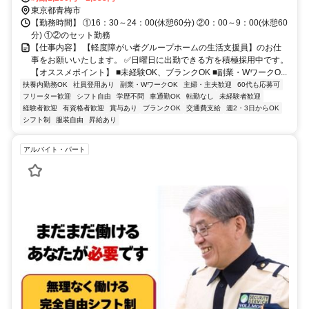
東京都青梅市
【勤務時間】 ①16：30～24：00(休憩60分) ②0：00～9：00(休憩60
分) ①②のセット勤務
【仕事内容】 【軽度障がい者グループホームの生活支援員】のお仕
事をお願いいたします。 ✅日曜日に出勤できる方を積極採用中です。
【オススメポイント】 ■未経験OK、ブランクOK ■副業・WワークO...
扶養内勤務OK
社員登用あり
副業・WワークOK
主婦・主夫歓迎
60代も応募可
フリーター歓迎
シフト自由
学歴不問
車通勤OK
転勤なし
未経験者歓迎
経験者歓迎
有資格者歓迎
賞与あり
ブランクOK
交通費支給
週2・3日からOK
シフト制
服装自由
昇給あり
アルバイト・パート