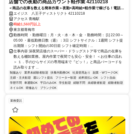
店舗での夜勤の商品カウント軽作業 42110218
＜商品の在庫を数える簡単作業＞夜勤×高時給×軽作業で稼げる！電話面
接で来社＆履歴書不要！
エイジス 八王子ディストリクト 42110218
アクセス 青梅駅
時給1,560円以上
東京都青梅市
勤務時間 ・勤務曜日：月・火・水・木・金 ・勤務時間： [1] 22:00～
05:00 ・最低勤務日数（週）：3日 シフトサイクル：1週間 シフト提
出期限：シフト開始の30日前 シフト確定時期：...
仕事内容 深夜閉店後のスーパー・ドラッグストア等で商品の在庫を
数える棚卸業務。屋内作業で夜間でも安心・安全！ ＜お仕事の流れ
＞ １．手のひらサイズの専用端末で『ピッ！』と商品バーコードを
読み取ります ...
制服あり
業界未経験者歓迎
扶養内勤務OK
社員登用あり
副業・WワークOK
主婦・主夫歓迎
週1シフト提出
フリーター歓迎
給料前払いOK
シフト自由
学歴不問
車通勤OK
平日のみOK
学生歓迎
経験不問
未経験者歓迎
経験者歓迎
ネイルOK
研修あり
ブランクOK
業務委託