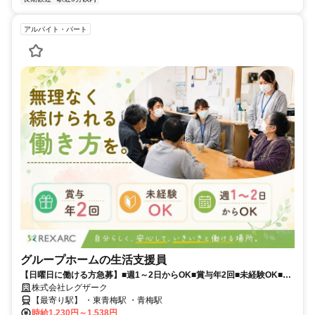
アルバイト・パート
グループホームの生活支援員
【日曜日に働ける方急募】■週1～2日からOK■賞与年2回■未経験OK■服
装・髪型自由
株式会社レグザーク
【最寄り駅】 ・東青梅駅 ・青梅駅
時給1,230円～1,538円