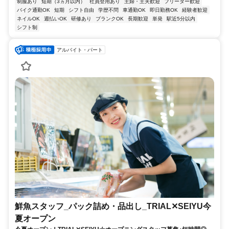
制服あり
短期（3ヵ月以内）
社員登用あり
主婦・主夫歓迎
フリーター歓迎
バイク通勤OK
短期
シフト自由
学歴不問
車通勤OK
即日勤務OK
経験者歓迎
ネイルOK
週払いOK
研修あり
ブランクOK
長期歓迎
単発
駅近5分以内
シフト制
アルバイト・パート
鮮魚スタッフ_パック詰め・品出し_TRIAL✕SEIYU今
夏オープン