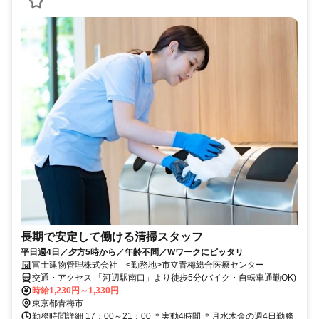
長期で安定して働ける清掃スタッフ
平日週4日／夕方5時から／年齢不問／Wワークにピッタリ
富士建物管理株式会社 <勤務地>市立青梅総合医療センター
交通・アクセス 「河辺駅南口」より徒歩5分(バイク・自転車通勤OK)
時給1,230円～1,330円
東京都青梅市
勤務時間詳細 17：00～21：00 ＊実動4時間 ＊月水木金の週4日勤務