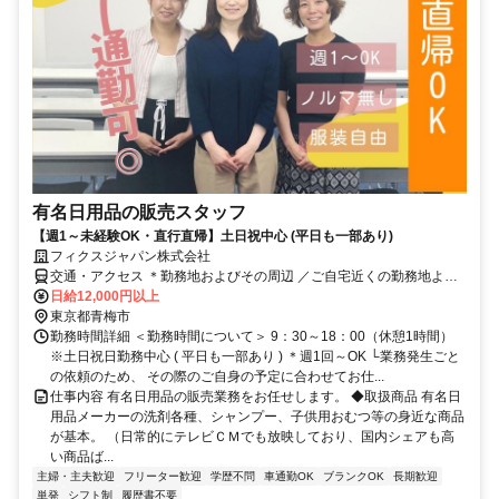
有名日用品の販売スタッフ
【週1～未経験OK・直行直帰】土日祝中心 (平日も一部あり)
フィクスジャパン株式会社
交通・アクセス ＊勤務地およびその周辺 ／ご自宅近くの勤務地より
選択可 ＊転勤なし ＊マイカーor公共交通機関どちらでもOK！
日給12,000円以上
東京都青梅市
勤務時間詳細 ＜勤務時間について＞ 9：30～18：00（休憩1時間）
※土日祝日勤務中心 ( 平日も一部あり ) ＊週1回～OK └業務発生ごと
の依頼のため、 その際のご自身の予定に合わせてお仕...
仕事内容 有名日用品の販売業務をお任せします。 ◆取扱商品 有名日
用品メーカーの洗剤各種、シャンプー、子供用おむつ等の身近な商品
が基本。 （日常的にテレビＣＭでも放映しており、国内シェアも高
い商品ば...
主婦・主夫歓迎
フリーター歓迎
学歴不問
車通勤OK
ブランクOK
長期歓迎
単発
シフト制
履歴書不要