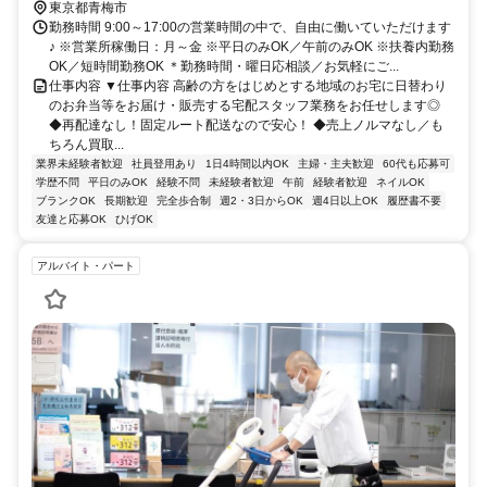
東京都青梅市
勤務時間 9:00～17:00の営業時間の中で、自由に働いていただけます
♪ ※営業所稼働日：月～金 ※平日のみOK／午前のみOK ※扶養内勤務
OK／短時間勤務OK ＊勤務時間・曜日応相談／お気軽にご...
仕事内容 ▼仕事内容 高齢の方をはじめとする地域のお宅に日替わり
のお弁当等をお届け・販売する宅配スタッフ業務をお任せします◎
◆再配達なし！固定ルート配送なので安心！ ◆売上ノルマなし／も
ちろん買取...
業界未経験者歓迎
社員登用あり
1日4時間以内OK
主婦・主夫歓迎
60代も応募可
学歴不問
平日のみOK
経験不問
未経験者歓迎
午前
経験者歓迎
ネイルOK
ブランクOK
長期歓迎
完全歩合制
週2・3日からOK
週4日以上OK
履歴書不要
友達と応募OK
ひげOK
アルバイト・パート