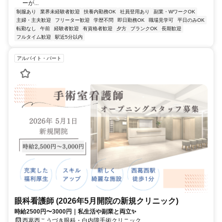
ーが...
制服あり
業界未経験者歓迎
扶養内勤務OK
社員登用あり
副業・WワークOK
主婦・主夫歓迎
フリーター歓迎
学歴不問
即日勤務OK
職場見学可
平日のみOK
転勤なし
午前
経験者歓迎
有資格者歓迎
夕方
ブランクOK
長期歓迎
フルタイム歓迎
駅近5分以内
アルバイト・パート
眼科看護師 (2026年5月開院の新規クリニック)
時給2500円〜3000円｜私生活や副業と両立✨
西葛西こうづき眼科・白内障手術クリニック