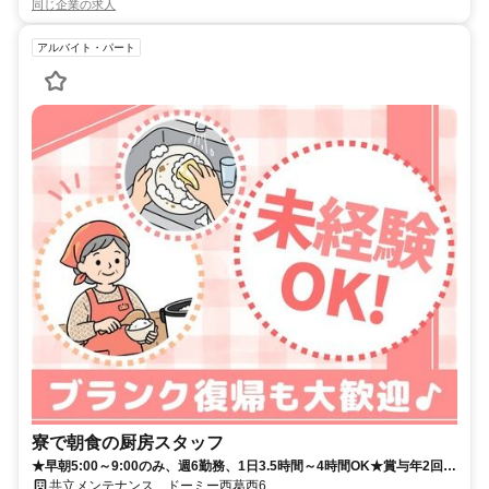
同じ企業の求人
アルバイト・パート
寮で朝食の厨房スタッフ
★早朝5:00～9:00のみ、週6勤務、1日3.5時間～4時間OK★賞与年2回支
給★扶養内勤務・Wワーク大歓迎★
共立メンテナンス ドーミー西葛西6