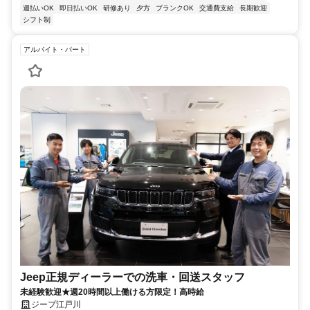
週払いOK
即日払いOK
研修あり
夕方
ブランクOK
交通費支給
長期歓迎
シフト制
アルバイト・パート
Jeep正規ディーラーでの洗車・回送スタッフ
未経験歓迎★週20時間以上働ける方限定！高時給
ジープ江戸川