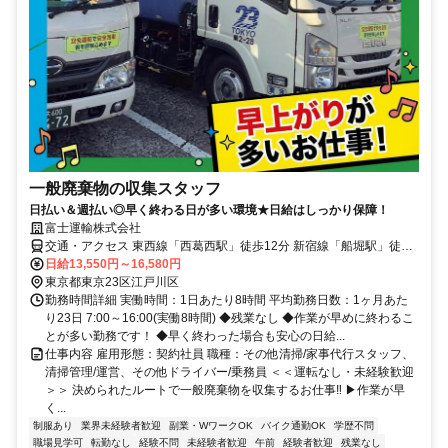
一般廃棄物の収集スタッフ
日払い＆週払い◎早く終わる日が多い環境★日給はしっかり保障！
富士運輸株式会社
交通・アクセス 東西線「西葛西駅」徒歩12分 新宿線「船堀駅」徒歩
23分
日給13,550円～16,580円
東京都東京23区江戸川区
勤務時間詳細 実働時間：1日あたり8時間 平均勤務日数：1ヶ月あた
り23日 7:00～16:00(実働8時間) ◆残業なし ◆作業が早めに終わるこ
とが多い勤務です！ ◆早く終わった場合も安心の日給...
仕事内容 雇用形態：契約社員 職種：その他清掃/家事代行スタッフ、
清掃管理/運営、その他ドライバー/乗務員 ＜＜運転なし・未経験歓迎
＞＞ 決められたルートで一般廃棄物を収集するお仕事‼ ▶作業が早
く...
制服あり
業界未経験者歓迎
副業・WワークOK
バイク通勤OK
学歴不問
職場見学可
転勤なし
経験不問
未経験者歓迎
午前
経験者歓迎
残業なし