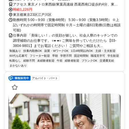
アクセス 東京メトロ東西線/東葉高速線 西葛西南口徒歩約4分、東京
メトロ東西線/ＪＲ中央本線 葛西西口徒歩約22分、都営新宿線 船堀南
時給1,226円
口徒歩約32分 清新町健康サポートセンター前バス停より徒歩2分
東京都東京23区江戸川区
勤務時間 5:00～9:00（実働4時間） 5:30～9:00（実働3.5時間） ※上
記いずれかの時間帯で固定時間制 ※月～土曜の週6日勤務(日数は相談
可能)
仕事内容 「美味しい！」の笑顔が嬉しい、社会人寮のキッチンでの
調理補助のお仕事です。 ○●-●○ ご興味を持っていただけたら 【03-
3804-9801】までお電話ください！ ご質問やご相談も大...
制服あり
扶養内勤務OK
副業・WワークOK
1日4時間以内OK
主婦・主夫歓迎
60代も応募可
フリーター歓迎
早朝
学歴不問
固定時間制
職場見学可
学生歓迎
転勤なし
経験不問
未経験者歓迎
午前
経験者歓迎
ブランクOK
交通費支給
まかないあり
アルバイト・パート