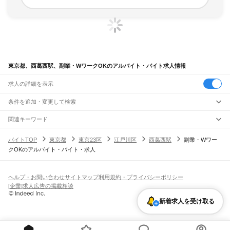
東京都、西葛西駅、副業・WワークOKのアルバイト・バイト求人情報
求人の詳細を表示
条件を追加・変更して検索
市区町村を追加・変更
関連キーワード
完全在宅ワーク 全国
シール貼り 在宅
現在地周辺
ガチャガチャ
犬カフェ
東京都
駅を追加・変更
バイトTOP
東京都
東京23区
江戸川区
西葛西駅
副業・Wワー
東京都
すべて
クOKのアルバイト・バイト・求人
東京23区
すべて
職種を追加・変更
JR東海道本線(東京～熱海)
千代田区
中央区
港区
新宿区
文京区
台東区
墨田区
江東区
品川区
目黒区
大田区
東京駅
新橋駅
品川駅
飲食・フードサービス
世田谷区
渋谷区
中野区
杉並区
豊島区
北区
荒川区
板橋区
練馬区
足立区
葛飾区
特徴を追加・変更
飲食・フードサービス
江戸川区
すべて
ヘルプ・お問い合わせ
サイトマップ
利用規約・プライバシーポリシー
JR山手線
ホールスタッフ
キッチンスタッフ
皿洗い・洗い場
精肉・鮮魚加工
給食調理
人気
[企業]求人広告の掲載相談
大崎駅
五反田駅
目黒駅
恵比寿駅
渋谷駅
原宿駅
代々木駅
新宿駅
新大久保駅
八王子市
立川市
武蔵野市
三鷹市
青梅市
府中市
昭島市
調布市
町田市
小金井市
雇用形態を追加・変更
パン屋（ベーカリー）
フードカウンター販売員
バー（BAR）・バーテンダー
日払いOK
高校生歓迎
学生歓迎
深夜の仕事
髪型・髪色自由
ひげOK
ネイルOK
高田馬場駅
目白駅
池袋駅
大塚駅
巣鴨駅
駒込駅
田端駅
西日暮里駅
日暮里駅
鶯谷駅
小平市
日野市
東村山市
国分寺市
国立市
福生市
狛江市
東大和市
清瀬市
飲食店補助（開店・閉店準備）
飲食店（店長・マネージャー）
新着求人を受け取る
ピアスOK
アルバイト・パート
履歴書不要
オープニングスタッフ
留学生・外国人活躍中
上野駅
御徒町駅
秋葉原駅
神田駅
東京駅
有楽町駅
新橋駅
浜松町駅
田町駅
東久留米市
武蔵村山市
多摩市
稲城市
羽村市
あきる野市
西東京市
大島町
利島村
都道府県を変更
営業・販売
勤務期間
正社員
高輪ゲートウェイ駅
品川駅
新島村
神津島村
三宅村
御蔵島村
八丈町
青ヶ島村
小笠原村
西多摩郡
営業・販売
すべて
短期
契約社員
単発・1日OK
長期
期間限定（春夏冬休み等）
JR南武線
営業
テレフォンアポインター（テレアポ）
ルートセールス
コンビニ
シフト
派遣社員