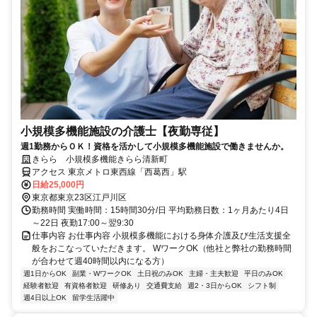
小規模多機能施設の介護士【夜勤専従】
週1勤務からＯＫ！資格を活かして小規模多機能施設で働きませんか。
きらら 小規模多機能きらら清新町
アクセス 東京メトロ東西線「西葛西」駅
日給25,000円
東京都東京23区江戸川区
勤務時間 実働時間：15時間30分/日 平均勤務日数：1ヶ月あたり4日
～22日 夜勤17:00～翌9:30
仕事内容 お仕事内容 小規模多機能における身体介護及び生活支援全
般をおこなっていただきます。 WワークOK（他社と弊社の勤務時間
が合わせて週40時間以内になる方）
週1日からOK
副業・WワークOK
土日祝のみOK
主婦・主夫歓迎
平日のみOK
経験者歓迎
有資格者歓迎
研修あり
交通費支給
週2・3日からOK
シフト制
週4日以上OK
留学生活躍中