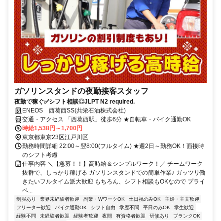
ガソリンスタンドの夜勤接客スタッフ
夜勤で稼ぐ✅シフト相談◎JLPT N2 required.
ENEOS 西葛西SS(共栄石油株式会社)
交通・アクセス 「西葛西駅」徒歩6分 ★自転車・バイク通勤OK
時給1,538円～1,700円
東京都東京23区江戸川区
勤務時間詳細 22:00～翌8:00(フルタイム) ★週2日～勤務OK！面接時
のシフト考慮
仕事内容 ＼【急募！！】高時給＆シンプルワーク！／ チームワーク
抜群で、しっかり稼げる ガソリンスタンドでの簡単作業♪ ガッツリ働
きたいフルタイム派大歓迎 もちろん、シフト相談もOKなので プライ
ベ...
制服あり
業界未経験者歓迎
副業・WワークOK
土日祝のみOK
主婦・主夫歓迎
フリーター歓迎
バイク通勤OK
シフト自由
学歴不問
平日のみOK
学生歓迎
経験不問
未経験者歓迎
経験者歓迎
夜間
有資格者歓迎
研修あり
ブランクOK