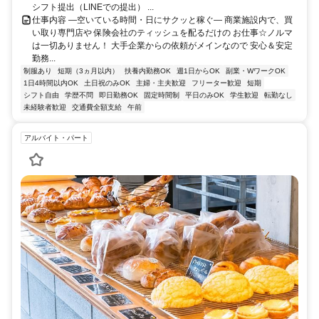
シフト提出（LINEでの提出） ...
仕事内容 ―空いている時間・日にサクッと稼ぐ― 商業施設内で、買
い取り専門店や 保険会社のティッシュを配るだけの お仕事☆ノルマ
は一切ありません！ 大手企業からの依頼がメインなので 安心＆安定
勤務...
制服あり
短期（3ヵ月以内）
扶養内勤務OK
週1日からOK
副業・WワークOK
1日4時間以内OK
土日祝のみOK
主婦・主夫歓迎
フリーター歓迎
短期
シフト自由
学歴不問
即日勤務OK
固定時間制
平日のみOK
学生歓迎
転勤なし
未経験者歓迎
交通費全額支給
午前
アルバイト・パート