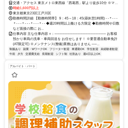
交通・アクセス 東京メトロ東西線「西葛西」駅より徒歩10分 ※マイ
カー通勤可(バイク通勤不可)
時給1,600円以上
東京都東京23区江戸川区
勤務時間詳細 【勤務時間帯】 9：45～18：45(昼休憩1時間) - -＊- - -
＊- - -＊- - -＊- - -＊- - ◆週20時間以上働ける方限定 ◆勤務時間や日数
など面接の際に お...
仕事内容 主な仕事内容 ⭐：──────────────────── お客様
預かり車両の洗車・車両回送を お任せします！ ※要普通自動車免許
(AT限定可) ※メンテナンス(整備)業務はありません ──...
制服あり
副業・WワークOK
フリーター歓迎
車通勤OK
学生歓迎
未経験者歓迎
午前
夕方
交通費支給
長期歓迎
シフト制
社割あり
週4日以上OK
アルバイト・パート