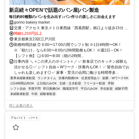
新店続々OPENで話題のパン屋|パン製造
毎日約80種類のパンを生み出す♪パン作りの楽しさに出会えます
gonno bakery market
交通・アクセス 東京メトロ東西線「西葛西駅」南口より徒歩15分 ※
住宅街にある「西葛西APARTMENTS2」の1階。スタイリッシュなコ
時給1,250円以上
ンクリート外観が目印です。
東京都東京23区江戸川区
勤務時間詳細 ⏰ 6:00〜17:00の間でシフト制 ※1日4時間〜OK！
※「朝だけ」なら6:00〜8:00の2時間勤務もOK！ ※週2日～OK！
【シフト例】 ❏ 6:00〜8:00（朝の2時間...
仕事内容 ＼ ⭐この求人のポイント⭐ ／ ✅ 飲食店でのキッチン経験も
活かせる◎ ✅ シフト自由＋Wワーク・扶養内もOK！ ✅ 髪色自由でお
しゃれも楽しめます◎ ✅ 家事・育児の合間に働ける時間帯多...
業界未経験者歓迎
ランチタイム
扶養内勤務OK
社員登用あり
副業・WワークOK
1日4時間以内OK
土日祝のみOK
主婦・主夫歓迎
フリーター歓迎
早朝
シフト自由
学歴不問
即日勤務OK
職場見学可
平日のみOK
学生歓迎
経験不問
未経験者歓迎
午前
経験者歓迎
同じ企業の求人
アルバイト・パート