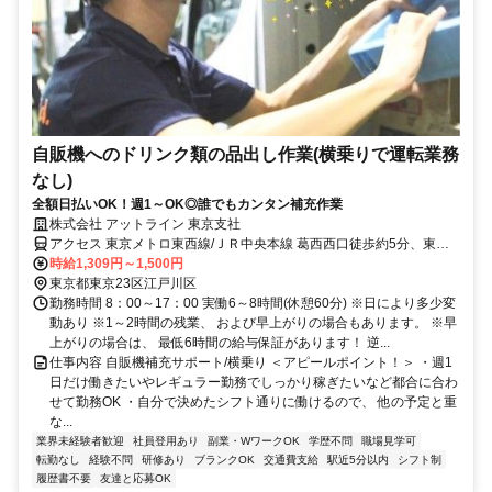
自販機へのドリンク類の品出し作業(横乗りで運転業務
なし)
全額日払いOK！週1～OK◎誰でもカンタン補充作業
株式会社 アットライン 東京支社
アクセス 東京メトロ東西線/ＪＲ中央本線 葛西西口徒歩約5分、東京
メトロ東西線/東葉高速線 西葛西北口徒歩約15分、東京メトロ東西線/
時給1,309円～1,500円
ＪＲ中央本線 浦安（千葉県）西口徒歩約35分
東京都東京23区江戸川区
勤務時間 8：00～17：00 実働6～8時間(休憩60分) ※日により多少変
動あり ※1～2時間の残業、 および早上がりの場合もあります。 ※早
上がりの場合は、 最低6時間の給与保証があります！ 逆...
仕事内容 自販機補充サポート/横乗り ＜アピールポイント！＞ ・週1
日だけ働きたいやレギュラー勤務でしっかり稼ぎたいなど都合に合わ
せて勤務OK ・自分で決めたシフト通りに働けるので、 他の予定と重
な...
業界未経験者歓迎
社員登用あり
副業・WワークOK
学歴不問
職場見学可
転勤なし
経験不問
研修あり
ブランクOK
交通費支給
駅近5分以内
シフト制
履歴書不要
友達と応募OK