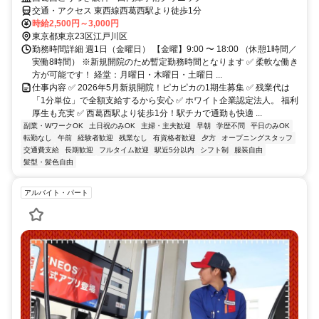
交通・アクセス 東西線西葛西駅より徒歩1分
時給2,500円～3,000円
東京都東京23区江戸川区
勤務時間詳細 週1日（金曜日） 【金曜】9:00 〜 18:00 （休憩1時間／
実働8時間） ※新規開院のため暫定勤務時間となります ✅ 柔軟な働き
方が可能です！ 経堂：月曜日・木曜日・土曜日 ...
仕事内容 ✅ 2026年5月新規開院！ピカピカの1期生募集 ✅ 残業代は
「1分単位」で全額支給するから安心 ✅ ホワイト企業認定法人。 福利
厚生も充実 ✅ 西葛西駅より徒歩1分！駅チカで通勤も快適 ...
副業・WワークOK
土日祝のみOK
主婦・主夫歓迎
早朝
学歴不問
平日のみOK
転勤なし
午前
経験者歓迎
残業なし
有資格者歓迎
夕方
オープニングスタッフ
交通費支給
長期歓迎
フルタイム歓迎
駅近5分以内
シフト制
服装自由
髪型・髪色自由
アルバイト・パート