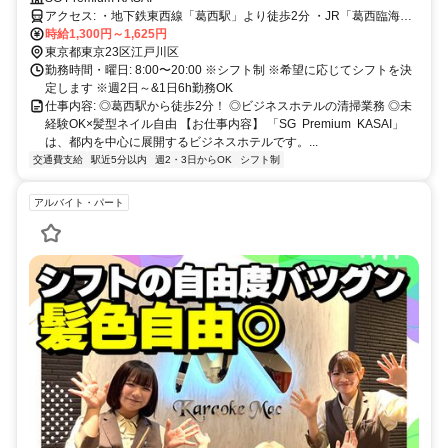
アクセス: ・地下鉄東西線「葛西駅」より徒歩2分 ・JR「葛西臨海公
園駅」よりバス14分
時給1,300円～1,625円
東京都東京23区江戸川区
勤務時間・曜日: 8:00〜20:00 ※シフト制 ※希望に応じてシフトを決
定します ※週2日～&1日6h勤務OK
仕事内容: ◎葛西駅から徒歩2分！ ◎ビジネスホテルの清掃業務 ◎未
経験OK×髪型ネイル自由 【お仕事内容】 「SG Premium KASAI」
は、都内を中心に展開するビジネスホテルです。...
交通費支給
駅近5分以内
週2・3日からOK
シフト制
アルバイト・パート