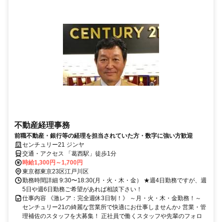
不動産経理事務
前職不動産・銀行等の経理を担当されていた方・数字に強い方歓迎
センチュリー21 ジンヤ
交通・アクセス 「葛西駅」徒歩1分
時給1,300円～1,700円
東京都東京23区江戸川区
勤務時間詳細 9:30〜18:30(月・火・木・金） ★週4日勤務ですが、週
5日や週6日勤務ご希望があれば相談下さい！
仕事内容 《激レア：完全週休3日制！》 ～月・火・木・金勤務！～
センチュリー21の綺麗な営業所で快適にお仕事しませんか♪ 営業・管
理補佐のスタッフを大募集！ 正社員で働くスタッフや先輩のフォロ