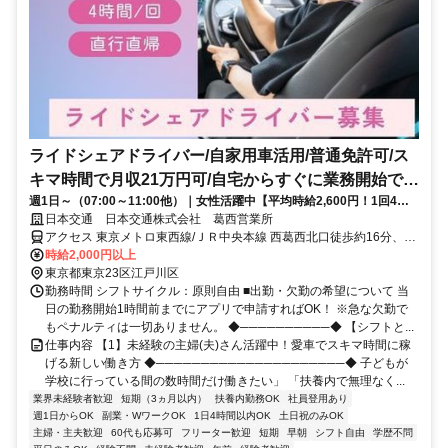
ライドシェアドライバー/自家用車活用/普通免許可/ス
キマ時間で月収21万円可/自宅からすぐに業務開始でき
週1日～（07:00～11:00他）｜女性活躍中【平均時給2,600円！1回4時
る
間・愛車で直行直帰】ライドシェアのドライバー◎週1回・4時間でOK
日本交通 日本交通株式会社 葛西営業所
なのでスキマ時間に！当日の急なシフト変更も調整OK！
アクセス 東京メトロ東西線/ＪＲ中央本線 西葛西北口徒歩約16分、都
営新宿線 船堀南口徒歩約18分
時給2,000円以上
東京都東京23区江戸川区
勤務時間 シフトサイクル：原則自由 ■出勤・欠勤の希望について 当
日の勤務開始1時間前までにアプリで申請すればOK！ ※急な欠勤で
もペナルティは一切ありません。 ◆──────────◆ 【シフトと...
仕事内容 【1】未経験の主婦(夫)さん活躍中！愛車でスキマ時間に稼
げる新しい働き方 ◆─────────────────────◆ 子どもが
学校に行っている間の数時間だけ働きたい」 「扶養内で無理なく...
業界未経験者歓迎
短期（3ヵ月以内）
扶養内勤務OK
社員登用あり
週1日からOK
副業・WワークOK
1日4時間以内OK
土日祝のみOK
主婦・主夫歓迎
60代も応募可
フリーター歓迎
短期
早朝
シフト自由
学歴不問