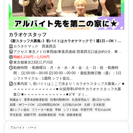
カラオケスタッフ
《新スタッフ大募集♪》初バイトはカラオケマックで！週1日～OK！嬉
しい福利厚生が充実◎楽しく稼ごう！
カラオケマック 西葛西店
アクセス 東京メトロ東西線/東葉高速線 西葛西北口徒歩約1分、東京
メトロ東西線/ＪＲ中央本線 葛西西口徒歩約17分、都営新宿線 船堀南
時給1,230円～1,538円
口徒歩約33分
東京都東京23区江戸川区
勤務時間 ・勤務曜日：月・火・水・木・金・土・日・祝 ・勤務時
間： [1] 00:00～00:00 [2] 00:00～00:00 ・最低勤務日数（週）：1日
シフトサイクル：1週間 シフト提出...
仕事内容 ＼ 初バイトはここで決まり！カラオケスタッフ大募集♪ ／ ■
＝＝＝＝＝＝＝＝＝＝＝＝■ 今採用率UP中!!! カラオケスタッフ大募
集◎ ■＝＝＝＝＝＝＝＝＝＝＝＝■ (/´∀｀)/｛ ...
制服あり
業界未経験者歓迎
扶養内勤務OK
社員登用あり
週1日からOK
副業・WワークOK
1日4時間以内OK
土日祝のみOK
主婦・主夫歓迎
週1シフト提出
フリーター歓迎
早朝
シフト自由
学歴不問
平日のみOK
学生歓迎
経験不問
未経験者歓迎
午前
経験者歓迎
アルバイト・パート