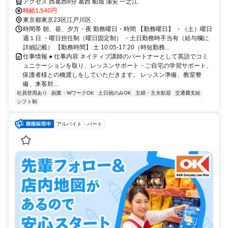
アクセス 西葛西8分 葛西 船堀 浦安 一之江
時給1,540円
東京都東京23区江戸川区
時間帯 朝、昼、夕方・夜 勤務曜日・時間 【勤務曜日】 ・（土）曜日
週１日 ・曜日担任制（曜日固定制） ・土日勤務時手当有（給与欄に
詳細記載） 【勤務時間】 土 10:05-17:20（時短勤務...
仕事情報 ● 仕事内容 ネイティブ講師のパートナーとして英語でコミ
ュニケーションを取り、レッスンサポート・ご自宅の学習サポート、
保護者様との橋渡しをしていただきます。 レッスン準備、教室整
備、来客対...
社員登用あり
副業・WワークOK
土日祝のみOK
主婦・主夫歓迎
交通費支給
シフト制
アルバイト・パート