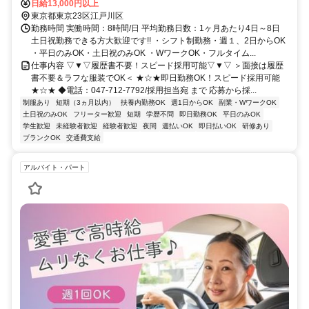
メトロ東西線/東葉高速線 西葛西北口徒歩約12分、都営新宿線 船堀南
日給13,000円以上
口徒歩約33分
東京都東京23区江戸川区
勤務時間 実働時間：8時間/日 平均勤務日数：1ヶ月あたり4日～8日
土日祝勤務できる方大歓迎です!! ・シフト制勤務・週１、2日からOK
・平日のみOK・土日祝のみOK ・WワークOK・フルタイム...
仕事内容 ▽▼▽履歴書不要！スピード採用可能▽▼▽ ＞面接は履歴
書不要＆ラフな服装でOK＜ ★☆★即日勤務OK！スピード採用可能
★☆★ ◆電話：047-712-7792/採用担当宛 まで 応募から採...
制服あり
短期（3ヵ月以内）
扶養内勤務OK
週1日からOK
副業・WワークOK
土日祝のみOK
フリーター歓迎
短期
学歴不問
即日勤務OK
平日のみOK
学生歓迎
未経験者歓迎
経験者歓迎
夜間
週払いOK
即日払いOK
研修あり
ブランクOK
交通費支給
アルバイト・パート