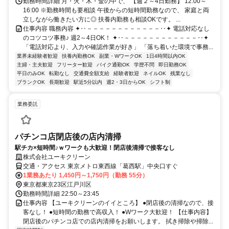
勤務時間詳細 月・火・木・金の中で、 【週２～4日勤務】 12:00～
16:00 ※勤務時間も要相談 午後からの短時間勤務なので、 家庭と両
立しながら働きたい方に◎ 扶養内勤務も相談OKです。 ...
仕事内容 職務内容 ✦‥－－－－－－－－－－－－‥✦ 電話対応なし
のコツコツ事務♪ 週2～4日OK！ ✦‥－－－－－－－－－－－－‥✦
「電話対応より、入力や確認作業が好き」 「落ち着いた環境で事務...
業界未経験者歓迎
扶養内勤務OK
副業・WワークOK
1日4時間以内OK
主婦・主夫歓迎
フリーター歓迎
バイク通勤OK
学歴不問
即日勤務OK
平日のみOK
転勤なし
交通費全額支給
経験者歓迎
ネイルOK
残業なし
ブランクOK
長期歓迎
駅近5分以内
週2・3日からOK
シフト制
業務委託
パチンコ店閉店後の店内清掃
駅チカ×短時間♪ｗワークも大歓迎！閉店後清掃で接客なし
株式会社ユーキクリーン
交通・アクセス 東京メトロ東西線「葛西駅」中央口すぐ
1業務あたり 1,450円～1,750円（勤務 55分）
東京都東京23区江戸川区
勤務時間詳細 22:50～23:45
仕事内容 【ユーキクリーンのイイところ】 ●閉店後の清掃なので、接
客なし！ ●短時間の勤務で高収入！ ●Wワーク大歓迎！ 【仕事内容】
閉店後のパチンコ店での店内清掃をお願いします。 拭き掃除や掃除...