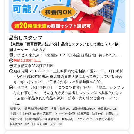
品出しスタッフ
【東西線「西葛西駅」徒歩5分】品出しスタッフとして働こう！／接客
がニガテでも安心のシンプル作業！
オーケー 西葛西店
アクセス 東京メトロ東西線/ＪＲ中央本線 西葛西南口徒歩約6分、東
京メトロ東西線/ＪＲ中央本線 葛西西口徒歩約24分、都営新宿線 船堀
時給1,280円以上
南口徒歩約30分 東西線「西葛西駅」より徒歩約5分＊自転車通勤OK
東京都東京23区江戸川区
勤務時間 6:00～22:00 ※上記時間内で応相談 ※週2～5日、1日2時間
～OK ※週20時間未満 ※店舗の募集状況によって充足している 場合
もございますので、ご了承ください ≪営業時間≫8:30...
仕事内容 【お仕事内容】 「コツコツ作業が好き」 「簡単、シンプル
なお仕事がいい」 そんな方必見の品出しスタッフ◎ ＜具体的には＞
・店舗へ納品された商品を陳列 ・接客（売り場のご案内） メイン
は...
制服あり
業界未経験者歓迎
扶養内勤務OK
1日4時間以内OK
土日祝のみOK
主婦・主夫歓迎
60代も応募可
フリーター歓迎
学歴不問
学生歓迎
転勤なし
経験不問
未経験者歓迎
経験者歓迎
研修あり
ブランクOK
70代も応募可
長期歓迎
週2・3日からOK
シフト制