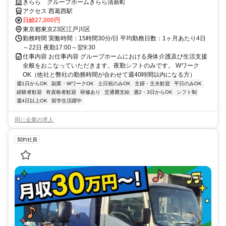
きらら グループホームきらら清新町
アクセス 西葛西駅
日給27,000円
東京都東京23区江戸川区
勤務時間 実働時間：15時間30分/日 平均勤務日数：1ヶ月あたり4日
～22日 夜勤17:00～翌9:30
仕事内容 お仕事内容 グループホームにおける身体介護及び生活支援
全般をおこなっていただきます。夜勤シフトのみです。 Wワーク
OK（他社と弊社の勤務時間が合わせて週40時間以内になる方）
週1日からOK
副業・WワークOK
土日祝のみOK
主婦・主夫歓迎
平日のみOK
経験者歓迎
有資格者歓迎
研修あり
交通費支給
週2・3日からOK
シフト制
週4日以上OK
留学生活躍中
同じ企業の求人
契約社員