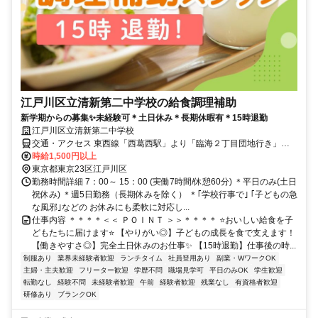
江戸川区立清新第二中学校の給食調理補助
新学期からの募集✨未経験可＊土日休み＊長期休暇有＊15時退勤
江戸川区立清新第二中学校
交通・アクセス 東西線「西葛西駅」より「臨海２丁目団地行き」都
バス利用、「清新ふたば小前」下車して徒歩すぐ
時給1,500円以上
東京都東京23区江戸川区
勤務時間詳細 7：00～ 15：00 (実働7時間/休憩60分) ＊平日のみ(土日
祝休み) ＊週5日勤務（長期休みを除く） ＊｢学校行事で｣ ｢子どもの急
な風邪｣などの お休みにも柔軟に対応し...
仕事内容 ＊＊＊＊＜＜ ＰＯＩＮＴ ＞＞＊＊＊＊ ⭐おいしい給食を子
どもたちに届けます⭐ 【やりがい◎】子どもの成長を食で支えます！
【働きやすさ◎】完全土日休みのお仕事✨ 【15時退勤】仕事後の時...
制服あり
業界未経験者歓迎
ランチタイム
社員登用あり
副業・WワークOK
主婦・主夫歓迎
フリーター歓迎
学歴不問
職場見学可
平日のみOK
学生歓迎
転勤なし
経験不問
未経験者歓迎
午前
経験者歓迎
残業なし
有資格者歓迎
研修あり
ブランクOK