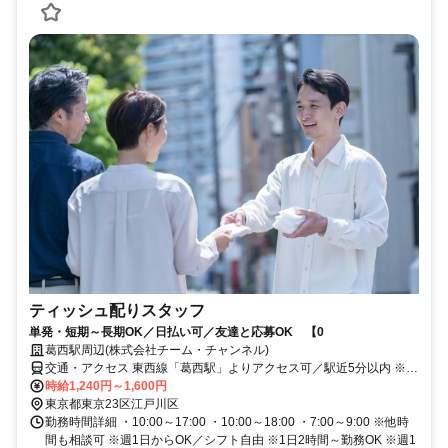
ティッシュ配りスタッフ
単発・短期～長期OK／日払い可／友達と応募OK 【0
葛西駅周辺(株式会社チーム・チャンネル)
交通・アクセス 東西線「葛西駅」よりアクセス可／駅近5分以内 ※直
行直帰OK
時給1,240円～1,600円
東京都東京23区江戸川区
勤務時間詳細 ・10:00～17:00 ・10:00～18:00 ・7:00～9:00 ※他時
間も相談可 ※週1日からOK／シフト自由 ※1日2時間～勤務OK ※週1