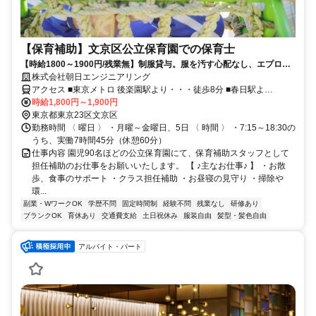
【保育補助】文京区公立保育園での保育士
【時給1800～1900円/残業無】制服貸与。服を汚す心配なし、エプロン
姿で楽しく保育。
株式会社朝日エンジニアリング
アクセス ■東京メトロ 後楽園駅より・・・徒歩8分 ■春日駅よ
り・・・徒歩8分
時給1,800円～1,900円
東京都東京23区文京区
勤務時間 〈 曜日 〉 ・月曜～金曜日、5日 〈 時間 〉 ・7:15～18:30の
うち、実働7時間45分（休憩60分）
仕事内容 園児90名ほどの公立保育園にて、保育補助スタッフとして
担任補助のお仕事をお願いいたします。 【 ♪主なお仕事♪ 】 ・お散
歩、食事のサポート ・クラス担任補助 ・お昼寝の見守り ・掃除や
環...
副業・WワークOK
学歴不問
固定時間制
経験不問
残業なし
研修あり
ブランクOK
育休あり
交通費支給
土日祝休み
服装自由
髪型・髪色自由
アルバイト・パート