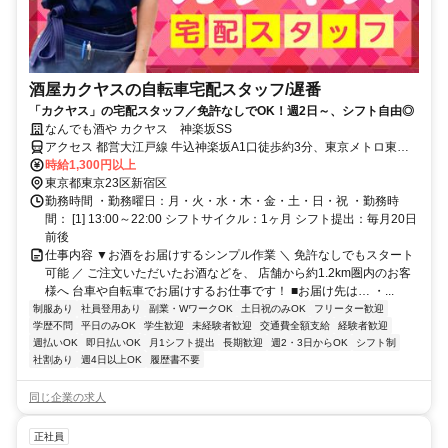
酒屋カクヤスの自転車宅配スタッフ/遅番
「カクヤス」の宅配スタッフ／免許なしでOK！週2日～、シフト自由◎
なんでも酒や カクヤス 神楽坂SS
アクセス 都営大江戸線 牛込神楽坂A1口徒歩約3分、東京メトロ東西
線/ＪＲ中央本線 神楽坂2番口徒歩約9分、東京メトロ有楽町線 市ヶ谷
時給1,300円以上
5番口徒歩約12分 ※マイカー（車・バイク）通勤不可
東京都東京23区新宿区
勤務時間 ・勤務曜日：月・火・水・木・金・土・日・祝 ・勤務時
間： [1] 13:00～22:00 シフトサイクル：1ヶ月 シフト提出：毎月20日
前後
仕事内容 ▼お酒をお届けするシンプル作業 ＼ 免許なしでもスタート
可能 ／ ご注文いただいたお酒などを、 店舗から約1.2km圏内のお客
様へ 台車や自転車でお届けするお仕事です！ ■お届け先は… ・...
制服あり
社員登用あり
副業・WワークOK
土日祝のみOK
フリーター歓迎
学歴不問
平日のみOK
学生歓迎
未経験者歓迎
交通費全額支給
経験者歓迎
週払いOK
即日払いOK
月1シフト提出
長期歓迎
週2・3日からOK
シフト制
社割あり
週4日以上OK
履歴書不要
同じ企業の求人
正社員