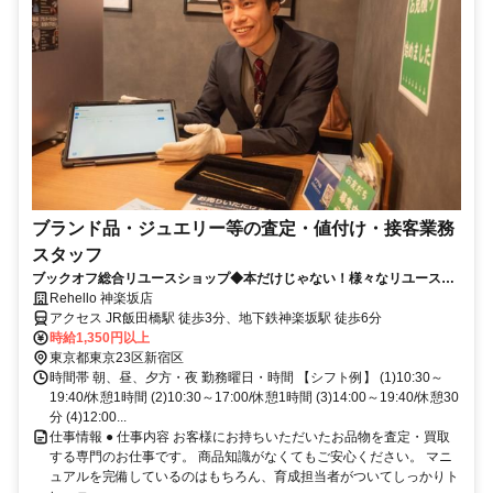
ブランド品・ジュエリー等の査定・値付け・接客業務
スタッフ
ブックオフ総合リユースショップ◆本だけじゃない！様々なリユース品
をたくさん取扱っています☆
Rehello 神楽坂店
アクセス JR飯田橋駅 徒歩3分、地下鉄神楽坂駅 徒歩6分
時給1,350円以上
東京都東京23区新宿区
時間帯 朝、昼、夕方・夜 勤務曜日・時間 【シフト例】 (1)10:30～
19:40/休憩1時間 (2)10:30～17:00/休憩1時間 (3)14:00～19:40/休憩30
分 (4)12:00...
仕事情報 ● 仕事内容 お客様にお持ちいただいたお品物を査定・買取
する専門のお仕事です。 商品知識がなくてもご安心ください。 マニ
ュアルを完備しているのはもちろん、育成担当者がついてしっかりト