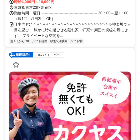
駅から徒歩7分 ----------------------------------- ★複数路線利用可能★ ＜在
時給4,000円～10,000円
来線＞ ［JR総武線］ ＜地下鉄＞ ［東西線］ ［有楽町線］ ［南北
東京都東京23区新宿区
線］ ［都営大江戸線］
勤務時間・曜日: -------------------------------------------- 20：00～翌1：00
（週1回～/1日2h～OK） ----------------...
仕事内容: °˖°˖✧°˖✧✧°˖✧°˖✧°˖✧°˖✧°˖✧°˖✧°˖✧°˖✧°˖✧°˖✧ ✨神楽坂で人
目を忍び、 静かに時を過ごせる隠れ家一軒家✨ 周囲の視線を気にせ
ず、 プライベートな空間を...
週1日からOK
シフト自由
駅近5分以内
シフト制
アルバイト・パート