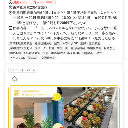
田橋駅」徒歩6分
月給260,000円～300,000円
東京都東京23区文京区
勤務時間詳細 実働時間：1日あたり8時間 平均勤務日数：1ヶ月あた
り19日 〜 21日 勤務時間 9:00～18:00（休憩1時間） ★残業月平均8
～15hとほぼなし！繁忙期も月20h以下と少なめ
仕事内容 ――「一生モノのスキルを身につけたい」 そんな想いに応
える働き方がココに！ “アイカム”で、新たなキャリアの一歩を踏み出
しませんか？ ⭐20代~40代を中心に幅広く活躍中！ ⭐充実した研修...
業界未経験者歓迎
社員登用あり
副業・WワークOK
主婦・主夫歓迎
資格取得支援あり
フリーター歓迎
学歴不問
固定時間制
職場見学可
転勤なし
経験不問
未経験者歓迎
午前
経験者歓迎
ネイルOK
研修あり
夕方
ブランクOK
育休あり
交通費支給
アルバイト・パート