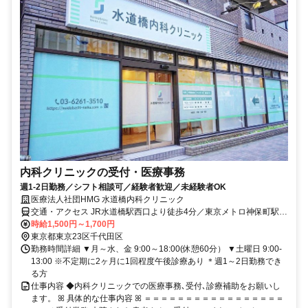
内科クリニックの受付・医療事務
週1-2日勤務／シフト相談可／経験者歓迎／未経験者OK
医療法人社団HMG 水道橋内科クリニック
交通・アクセス JR水道橋駅西口より徒歩4分／東京メトロ神保町駅よ
り徒歩7分
時給1,500円～1,700円
東京都東京23区千代田区
勤務時間詳細 ▼月～水、金 9:00～18:00(休憩60分） ▼土曜日 9:00-
13:00 ※不定期に2ヶ月に1回程度午後診療あり ＊週1～2日勤務でき
る方
仕事内容 ◆内科クリニックでの医療事務､受付､診療補助をお願いし
ます。 ꕤ 具体的な仕事内容 ꕤ ＝＝＝＝＝＝＝＝＝＝＝＝＝＝＝＝＝