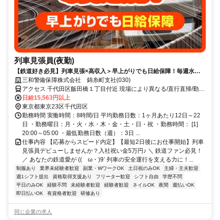
列車見張員(夜勤)
【鉄道好き必見】列車見張×高収入＞早上がりでも日給保障！毎週水曜
が給料日！日払いもOK！
三和警備保障株式会社 錦糸町支社(030)
アクセス 千代田区飯田橋１丁目付近 現場により異なる/直行直帰/勤務
地相談可 ■電話面接■来社不要
日給15,563円以上
東京都東京23区千代田区
勤務時間 実働時間：8時間/日 平均勤務日数：1ヶ月あたり12日～22
日 ・勤務曜日：月・火・水・木・金・土・日・祝 ・勤務時間： [1]
20:00～05:00 ・最低勤務日数（週）：3日 ...
仕事内容 【応募からスピード内定】【最短2日後にお仕事開始】列車
見張員デビューしませんか？入社祝い金5万円♪ ＼ 鉄道ファン必見！
／ あなたの鉄道愛が ((ゝω・)9’ 列車の安全運行を支える力に！...
制服あり
業界未経験者歓迎
副業・WワークOK
土日祝のみOK
主婦・主夫歓迎
週1シフト提出
資格取得支援あり
フリーター歓迎
シフト自由
学歴不問
平日のみOK
経験不問
未経験者歓迎
経験者歓迎
ネイルOK
夜間
週払いOK
即日払いOK
有資格者歓迎
研修あり
同じ企業の求人