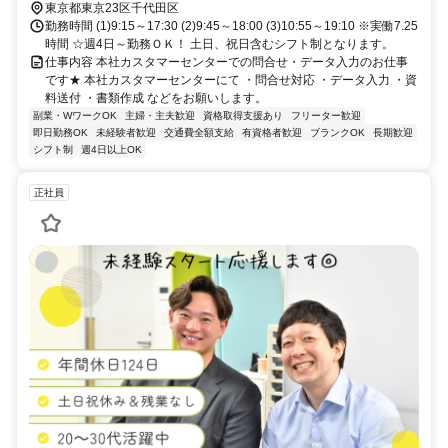
東京都東京23区千代田区
勤務時間 (1)9:15～17:30 (2)9:45～18:00 (3)10:55～19:10 ※実働7.25
時間 ☆週4日～勤務ＯＫ！ 土日、祝日含むシフト制となります。
仕事内容 本社カスタマーセンターでの問合せ・データ入力のお仕事
です★ 本社カスタマーセンターにて ・問合せ対応 ・データ入力 ・資
料送付 ・書類作成 などをお願いします。
副業・WワークOK
主婦・主夫歓迎
資格取得支援あり
フリーター歓迎
即日勤務OK
未経験者歓迎
交通費全額支給
有資格者歓迎
ブランクOK
長期歓迎
シフト制
週4日以上OK
正社員