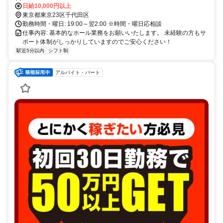
飯田橋駅 から徒歩3分
日給10,000円以上
東京都東京23区千代田区
勤務時間・曜日: 19:00～翌2:00 ※時間・曜日応相談
仕事内容: 基本的なホール業務をお願いいたします。 未経験の方もサ
ポート体制がしっかりしていますのでご安心ください！
駅近5分以内
シフト制
アルバイト・パート