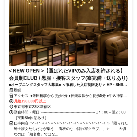
< NEW OPEN >【選ばれたVIPのみ入店を許される】
会員制CLUB / 黒服・接客スタッフ(寮完備・送りあり)
■オープニングスタッフ大募集■ ＜徹底した入店制限あり＞ HP・SNS・
撮影禁止。/ ご縁で結ばれた特別なゲストの方々を守り,守り続けられ
蝶蝶
た"蝶蝶"が完全リニューアル。【在籍の秘密を厳守しながら、安心安全
アクセス: ●飯田橋駅から徒歩4分 ●神楽坂駅から徒歩5分 ●牛込神楽坂
に働きたい方々にとって待望の求人です】
駅から徒歩6分 ✅複数路線利用可能 ＜在来線＞ ［JR総武線］ ＜地下
月給350,000円以上
鉄＞ ［東西線］ ［有楽町線］ ［南北線］ ［都営大江戸線］ ◎新宿
東京都東京23区新宿区
西口駅・池袋駅・中野駅・大手町駅 日本橋駅・銀座一丁目駅・四ツ
勤務時間・曜日: -------------------------------------------- 17：00～翌2：00
谷駅・麻布十番駅 六本木一丁目駅・目黒駅から乗り換えナシ
［実働8h/休憩あり］ -------------------...
仕事内容: °˖°˖✧°˖✧✧°˖✧°˖✧°˖✧°˖✧°˖✧°˖✧°˖✧°˖✧°˖✧°˖✧ ✨『限られた
紳士淑女たちだけが集う、 看板のない隠れ家クラブ。』✨ ―― 大切
なのは 「知名度」ではな...