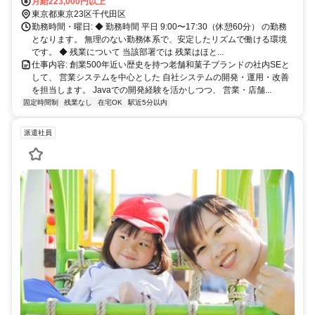
歩5分 駅近のため、通勤しやすい立地です。
月給223,000円以上
東京都東京23区千代田区
勤務時間・曜日: ◆ 勤務時間 平日 9:00〜17:30（休憩60分） の勤務
となります。 無理のない勤務体系で、安定したリズムで働ける環境
です。 ◆ 残業について 当該部署では 残業はほと...
仕事内容: 創業500年近い歴史を持つ老舗和菓子ブランドの社内SEと
して、 営業システムを中心とした 自社システムの開発・運用・改善
を担当します。 Javaでの開発経験を活かしつつ、 営業・店舗...
固定時間制
残業なし
在宅OK
駅近5分以内
派遣社員