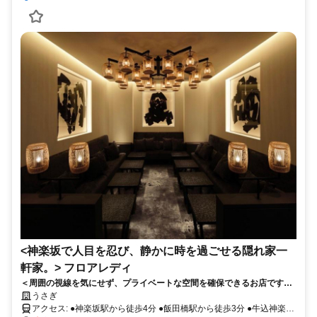
<神楽坂で人目を忍び、静かに時を過ごせる隠れ家一
軒家。> フロアレディ
＜周囲の視線を気にせず、プライベートな空間を確保できるお店です。
＞ハイクラス層が利用する高級クラブラウンジ。VIP達との人脈作りに
うさぎ
も最適。時給4000円以上■ビル一棟/全4フロア/計200坪の大型店■
アクセス: ●神楽坂駅から徒歩4分 ●飯田橋駅から徒歩3分 ●牛込神楽坂