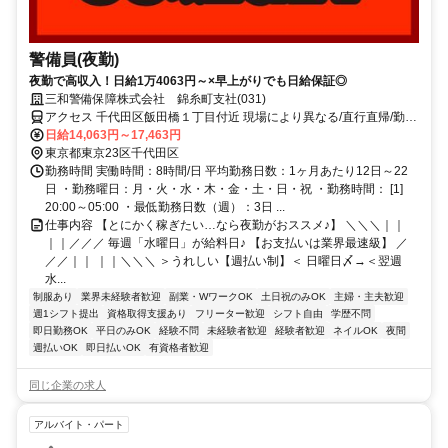
警備員(夜勤)
夜勤で高収入！日給1万4063円～×早上がりでも日給保証◎
三和警備保障株式会社 錦糸町支社(031)
アクセス 千代田区飯田橋１丁目付近 現場により異なる/直行直帰/勤務
地相談可 ■電話面接■来社不要
日給14,063円～17,463円
東京都東京23区千代田区
勤務時間 実働時間：8時間/日 平均勤務日数：1ヶ月あたり12日～22
日 ・勤務曜日：月・火・水・木・金・土・日・祝 ・勤務時間： [1]
20:00～05:00 ・最低勤務日数（週）：3日 ...
仕事内容 【とにかく稼ぎたい…なら夜勤がおススメ♪】 ＼＼＼｜｜
｜｜／／／ 毎週「水曜日」が給料日♪ 【お支払いは業界最速級】 ／
／／｜｜ ｜｜＼＼＼ ＞うれしい【週払い制】＜ 日曜日〆→＜翌週
水...
制服あり
業界未経験者歓迎
副業・WワークOK
土日祝のみOK
主婦・主夫歓迎
週1シフト提出
資格取得支援あり
フリーター歓迎
シフト自由
学歴不問
即日勤務OK
平日のみOK
経験不問
未経験者歓迎
経験者歓迎
ネイルOK
夜間
週払いOK
即日払いOK
有資格者歓迎
同じ企業の求人
アルバイト・パート