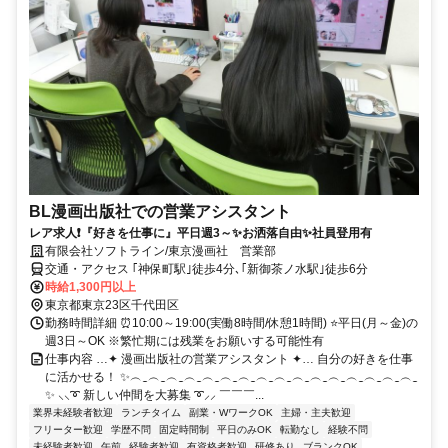
BL漫画出版社での営業アシスタント
レア求人❗『好きを仕事に』平日週3～✨お洒落自由✨社員登用有
有限会社ソフトライン/東京漫画社 営業部
交通・アクセス ｢神保町駅｣徒歩4分､｢新御茶ノ水駅｣徒歩6分
時給1,300円以上
東京都東京23区千代田区
勤務時間詳細 ⏰10:00～19:00(実働8時間/休憩1時間) ⭐平日(月～金)の
週3日～OK ※繁忙期には残業をお願いする可能性有
仕事内容 …✦ 漫画出版社の営業アシスタント ✦… 自分の好きを仕事
に活かせる！ ✨︵‿︵‿︵‿︵‿︵‿︵‿︵‿︵‿︵‿︵‿︵‿︵‿︵‿︵‿︵‿︵‿
✨ ⸜⸜➰ 新しい仲間を大募集 ➰⸝⸝ ￣￣￣...
業界未経験者歓迎
ランチタイム
副業・WワークOK
主婦・主夫歓迎
フリーター歓迎
学歴不問
固定時間制
平日のみOK
転勤なし
経験不問
未経験者歓迎
午前
経験者歓迎
有資格者歓迎
研修あり
ブランクOK