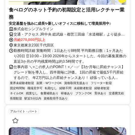
食べログのネット予約の初期設定と活用レクチャー業
務
安定基盤を強みに成長✨新しいオフィスに移転して増員採用中♪
株式会社シンプルライン
交通・アクセス JR中央 総武線・都営三田線「水道橋駅」より徒歩5
分
月給270,000円以上
東京都東京23区千代田区
勤務時間詳細 実働時間：1日あたり8時間 平均勤務日数：1ヶ月あた
り20日 ⏰10:00～19:00 2026年からスタートした、今回の募集業務の
直近3か月の平均残業時間は約3.5時間です。
仕事内容 ＼⭐この求人のPOINT！⭐／ - ✅【3か月毎に昇給チャンス】
グレード制を導入し、四半期毎に評価。 1回の昇級で最低5千円昇給
するので、 年2万円以上の昇給チャンスあり！ 頑張っている人...
業界未経験者歓迎
副業・WワークOK
資格取得支援あり
フリーター歓迎
固定時間制
職場見学可
転勤なし
経験不問
未経験者歓迎
経験者歓迎
ネイルOK
残業なし
食費補助あり
研修あり
ブランクOK
育休あり
交通費支給
長期歓迎
駅近5分以内
資格取得手当あり
アルバイト・パート