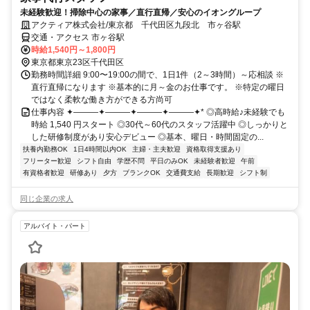
未経験歓迎！掃除中心の家事／直行直帰／安心のイオングループ
アクティア株式会社/東京都 千代田区九段北 市ヶ谷駅
交通・アクセス 市ヶ谷駅
時給1,540円～1,800円
東京都東京23区千代田区
勤務時間詳細 9:00〜19:00の間で、1日1件（2～3時間）～応相談 ※
直行直帰になります ※基本的に月～金のお仕事です。 ※特定の曜日
ではなく柔軟な働き方ができる方尚可
仕事内容 ✦———✦———✦———✦———✦* ◎高時給♪未経験でも
時給 1,540 円スタート ◎30代～60代のスタッフ活躍中 ◎しっかりと
した研修制度があり安心デビュー ◎基本、曜日・時間固定の...
扶養内勤務OK
1日4時間以内OK
主婦・主夫歓迎
資格取得支援あり
フリーター歓迎
シフト自由
学歴不問
平日のみOK
未経験者歓迎
午前
有資格者歓迎
研修あり
夕方
ブランクOK
交通費支給
長期歓迎
シフト制
同じ企業の求人
アルバイト・パート