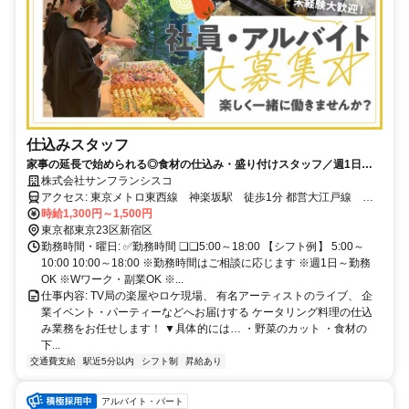
仕込みスタッフ
家事の延長で始められる◎食材の仕込み・盛り付けスタッフ／週1日～
／特別時給1500円〜
株式会社サンフランシスコ
アクセス: 東京メトロ東西線 神楽坂駅 徒歩1分 都営大江戸線 牛
込神楽坂駅 徒歩5分 中央・総武各駅停車 飯田橋駅 徒歩10分
時給1,300円～1,500円
東京都東京23区新宿区
勤務時間・曜日: ✅勤務時間 ❏❏5:00～18:00 【シフト例】 5:00～
10:00 10:00～18:00 ※勤務時間はご相談に応じます ※週1日～勤務
OK ※Wワーク・副業OK ※...
仕事内容: TV局の楽屋やロケ現場、 有名アーティストのライブ、 企
業イベント・パーティーなどへお届けする ケータリング料理の仕込
み業務をお任せします！ ▼具体的には… ・野菜のカット ・食材の
下...
交通費支給
駅近5分以内
シフト制
昇給あり
アルバイト・パート