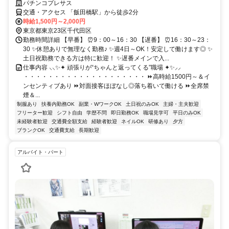
パチンコプレサス
交通・アクセス 「飯田橋駅」から徒歩2分
時給1,500円～2,000円
東京都東京23区千代田区
勤務時間詳細 【早番】 ⏰9：00～16：30 【遅番】 ⏰16：30～23：
30 ✨休憩ありで無理なく勤務♪ ✨週4日～OK！安定して働けます◎ ✨
土日祝勤務できる方は特に歓迎！ ✨遅番メインで入...
仕事内容 ⸜⸜✨✦ 頑張りが“ちゃんと返ってくる”職場 ✦✨⸝⸝
・・・・・・・・・・・・・・・・・・・・ ⏩高時給1500円～＆イ
ンセンティブあり ⏩対面接客ほぼなし◎落ち着いて働ける ⏩全席禁
煙＆...
制服あり
扶養内勤務OK
副業・WワークOK
土日祝のみOK
主婦・主夫歓迎
フリーター歓迎
シフト自由
学歴不問
即日勤務OK
職場見学可
平日のみOK
未経験者歓迎
交通費全額支給
経験者歓迎
ネイルOK
研修あり
夕方
ブランクOK
交通費支給
長期歓迎
アルバイト・パート