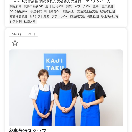
＝＝ ◆受付業務 来院された患者さんの受付、 マイナンバーカー...
制服あり
扶養内勤務OK
週1日からOK
副業・WワークOK
主婦・主夫歓迎
60代も応募可
学歴不問
即日勤務OK
転勤なし
交通費全額支給
経験者歓迎
有資格者歓迎
月1シフト提出
ブランクOK
交通費支給
長期歓迎
駅近5分以内
シフト制
社割あり
アルバイト・パート
家事代行スタッフ