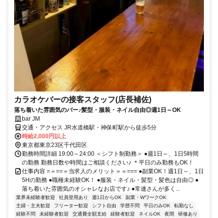
カラオケバーの接客スタッフ(店長補佐)
落ち着いた雰囲気のバー♪髪型・服装・ネイル自由◎週1日～OK
bar JM
交通・アクセス JR水道橋駅・神保町駅から徒歩5分
時給2,000円以上
東京都東京23区千代田区
勤務時間詳細 19:00～24:00 ＜シフト制勤務＞ ●週1日～、1日5時間
の勤務 勤務日数や時間はご相談ください♪ ＊平日のみ勤務もOK！
仕事内容 =＝==＝当求人のメリット＝＝=== ●副業OK！週1日～、1日
5Hの勤務 ●職種未経験OK！ ●服装・ネイル・髪型・髪色は自由◎ ●
落ち着いた雰囲気のオシャレなお店です♪ ●常連さんが多く...
業界未経験者歓迎
社員登用あり
週1日からOK
副業・WワークOK
主婦・主夫歓迎
フリーター歓迎
シフト自由
学歴不問
平日のみOK
転勤なし
経験不問
未経験者歓迎
交通費全額支給
経験者歓迎
ネイルOK
夜間
研修あり