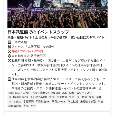
日本武道館でのイベントスタッフ
単発・短期バイト！土日のみ・平日のみOK！空いた日にスキマバイト！
未経験歓迎！髪色・髪型・ネイルOK
日本武道館
アクセス 「九段下駅」徒歩5分
時給1,250円～2,025円
東京都東京23区千代田区
勤務時間 短期・単発OK！ 週1日～・土日だけなど空いてる日のイベ
ントに参加でOK！学校がお休みの日やメインの仕事がお休みの日
に、Wワークで働くスタッフも多数活躍中です！ ＜シフト例＞ 09:00
～1...
仕事内容 お仕事内容は あの人気アーティストに会えちゃうかも！？
都内・都内近郊で開催されるコンサート・イベントのスタッフです。
来場者のご案内・ステージ機材運搬・イベントの運営補助 etc.. さ...
短期（3ヵ月以内）
扶養内勤務OK
週1日からOK
副業・WワークOK
1日4時間以内OK
土日祝のみOK
主婦・主夫歓迎
フリーター歓迎
短期
早朝
シフト自由
学歴不問
即日勤務OK
平日のみOK
学生歓迎
未経験者歓迎
午前
経験者歓迎
夜間
夕方