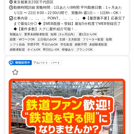
東京都東京23区千代田区
勤務時間詳細 実働時間：1日あたり8時間 平均勤務日数：1ヶ月あた
り1日 〜 22日 9:00～22:00の間で、実働8h 週1日～・1日8h～OK！
仕事内容 .:.。.:.。.:.。POINT.。.:.。.:.。.:.。 ◆【履歴書不要】応募完了
まで最短1分◎ ◆【WEB面接～登録】最短5分程度でWEB登録完了
◆【案件多数】スグに案件紹介可能！...
制服あり
業界未経験者歓迎
短期（3ヵ月以内）
週1日からOK
副業・WワークOK
土日祝のみOK
主婦・主夫歓迎
フリーター歓迎
短期
シフト自由
学歴不問
平日のみOK
学生歓迎
経験不問
未経験者歓迎
経験者歓迎
ネイルOK
即日払いOK
研修あり
ブランクOK
アルバイト・パート