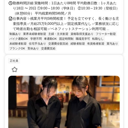
勤務時間詳細 実働時間：1日あたり8時間 平均勤務日数：1ヶ月あた
り18日 〜 20日 ①9:00～18:00（学休日） ②10:30～19:30（登校日）
（休憩60分） 平均残業時間5時間／月
仕事内容 ✨残業月平均5時間程度！ 予定を立てやすく、長く働ける児
童指導員 ✅月給25万9,000円以上 ✅固定残業代なし ✅業務状況に応じ
て時差出勤を相談可能 ✅ベネフィットステーション利用可能 ...
制服あり
業界未経験者歓迎
主婦・主夫歓迎
資格取得支援あり
フリーター歓迎
バイク通勤OK
学歴不問
車通勤OK
固定時間制
職場見学可
転勤なし
未経験者歓迎
住宅手当あり
交通費全額支給
経験者歓迎
有資格者歓迎
賞与あり
ブランクOK
育休あり
交通費支給
正社員