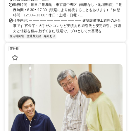
勤務時間・曜日: * 勤務地：東京都中野区（転勤なし・地域密着） * 勤
マップあり！ https://www.toyoac.co.jp/contact.html
務時間：8:30〜17:30（現場により前後することもあります） * 休憩
時間：12:00～13:00 * 休日：土曜・日曜・...
仕事内容: ーーーーーーーーーーーーーーー 建築設備施工管理のお仕
事です 官公庁・大手ゼネコンなど実績ある 取引先と安定取引。 技術
力と信頼を積み上げてきた 現場で、プロとしての基礎を ...
固定時間制
交通費支給
昇給あり
正社員