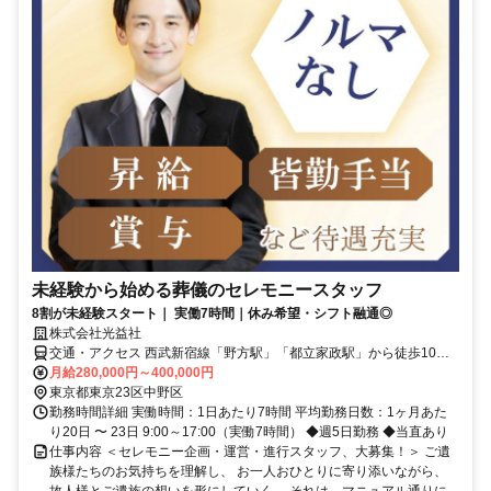
未経験から始める葬儀のセレモニースタッフ
8割が未経験スタート｜ 実働7時間｜休み希望・シフト融通◎
株式会社光益社
交通・アクセス 西武新宿線「野方駅」「都立家政駅」から徒歩10分
◆車・バイク通勤OK
月給280,000円～400,000円
東京都東京23区中野区
勤務時間詳細 実働時間：1日あたり7時間 平均勤務日数：1ヶ月あた
り20日 〜 23日 9:00～17:00（実働7時間） ◆週5日勤務 ◆当直あり
仕事内容 ＜セレモニー企画・運営・進行スタッフ、大募集！＞ ご遺
族様たちのお気持ちを理解し、 お一人おひとりに寄り添いながら、
故人様とご遺族の想いを形にしていく。 それは、マニュアル通りに