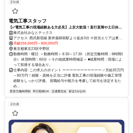
正社員
電気工事スタッフ
【✅電気工事の現場経験ある方必見】上京大歓迎！直行直帰や土日休み
でプライベートも充実！
株式会社みなとテックス
アクセス: 西武新宿線 新井薬師前駅より徒歩3分 ※担当エリアは東京･
神奈川･埼玉･千葉が中心｡ 基本的には通える範囲での案件がほとんど
月給350,000円～800,000円
です｡ 状況によっては直行直帰も可能(電車通勤を予定)
東京都東京23区中野区
勤務時間・曜日: ＜勤務時間＞ 8:30～17:30 （所定労働時間：8時間0
分） 休憩時間：60分 ＜その他就業時間補足＞ ■就業時間：現場によ
って前後する場合あり。
仕事内容: この求人のポイント ーーーーーーーーーーー ✅月給35万円
～80万円！経験・資格を正当に評価 電気工事の現場経験や施工管理
経験をしっかり評価。 前職給与や能力を考慮して給与を決定するた
め...
変形労働時間制
即日勤務OK
交通費支給
駅近5分以内
正社員