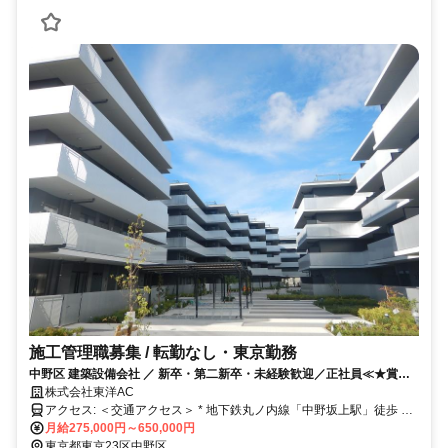
施工管理職募集 / 転勤なし・東京勤務
中野区 建築設備会社 ／ 新卒・第二新卒・未経験歓迎／正社員≪★賞与2
回＋手当充実≫◎週休2日
株式会社東洋AC
アクセス: ＜交通アクセス＞ * 地下鉄丸ノ内線「中野坂上駅」徒歩 5
分 * 都営大江戸線 「中野坂上駅」徒歩 7分 * 都営バス 「本町
月給275,000円～650,000円
三丁目」徒歩4分 * 都営バス 「宝仙寺」 徒歩3分 ↓アクセス
東京都東京23区中野区