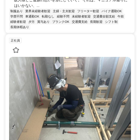
はいかない、...
制服あり
業界未経験者歓迎
主婦・主夫歓迎
フリーター歓迎
バイク通勤OK
学歴不問
車通勤OK
転勤なし
経験不問
未経験者歓迎
交通費全額支給
午前
経験者歓迎
夕方
賞与あり
ブランクOK
交通費支給
長期歓迎
シフト制
長期休暇あり
正社員