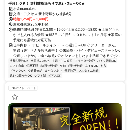
手渡しＯＫ！ 無料駐輪場ありで週2・3日～OK★
氷舎mamatoko
交通・アクセス 新中野駅から徒歩6分
時給1,250円～1,400円
東京都東京23区中野区
勤務時間詳細 (平日)13:00～19:00 (土日)12:00～18:00 ★土日どちら
かでも入れる方優遇 ★週2日～､1日6h～ＯＫ/シフト1ヵ月毎 ★家庭の
予定にも柔軟に対応可能
仕事内容 ＜ アピールポイント ＞ ◇週2日～OK ◇フリーターさん、
主婦（夫）さん多数活躍中！ ◇未経験・バイトデビュースタートOK
◇嬉しいまかない食べ放題♪ ◇オシャレをしたまま活躍できる ◇少...
扶養内勤務OK
土日祝のみOK
主婦・主夫歓迎
フリーター歓迎
バイク通勤OK
シフト自由
学歴不問
未経験者歓迎
午前
経験者歓迎
ネイルOK
夕方
ブランクOK
交通費支給
まかないあり
長期歓迎
フルタイム歓迎
週2・3日からOK
シフト制
ピアスOK
アルバイト・パート