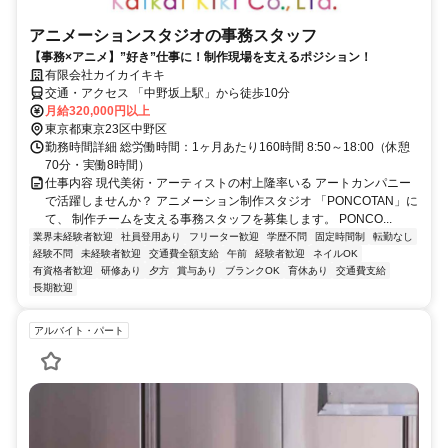
アニメーションスタジオの事務スタッフ
【事務×アニメ】”好き”仕事に！制作現場を支えるポジション！
有限会社カイカイキキ
交通・アクセス 「中野坂上駅」から徒歩10分
月給320,000円以上
東京都東京23区中野区
勤務時間詳細 総労働時間：1ヶ月あたり160時間 8:50～18:00（休憩
70分・実働8時間）
仕事内容 現代美術・アーティストの村上隆率いる アートカンパニー
で活躍しませんか？ アニメーション制作スタジオ 「PONCOTAN」に
て、 制作チームを支える事務スタッフを募集します。 PONCO...
業界未経験者歓迎
社員登用あり
フリーター歓迎
学歴不問
固定時間制
転勤なし
経験不問
未経験者歓迎
交通費全額支給
午前
経験者歓迎
ネイルOK
有資格者歓迎
研修あり
夕方
賞与あり
ブランクOK
育休あり
交通費支給
長期歓迎
アルバイト・パート