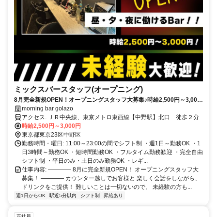
ミックスバースタッフ(オープニング)
8月完全新規OPEN！オープニングスタッフ大募集♪時給2,500円～3,000
円＆全額日払いOK！週1日・1日3時間～勤務OK◎
morning bar golazo
アクセス: ＪＲ中央線、東京メトロ東西線【中野駅】北口 徒歩２分
時給2,500円～3,000円
東京都東京23区中野区
勤務時間・曜日: 11:00～23:00の間でシフト制 ・週1日～勤務OK ・1
日3時間～勤務OK ・短時間勤務OK ・フルタイム勤務歓迎 ・完全自由
シフト制 ・平日のみ・土日のみ勤務OK ・レギ...
仕事内容: ―――― 8月に完全新規OPEN！ オープニングスタッフ大
募集！ ―――― カウンター越しでお客様と 楽しく会話をしながら、
ドリンクをご提供！ 難しいことは一切ないので、 未経験の方も...
週1日からOK
駅近5分以内
シフト制
昇給あり
正社員