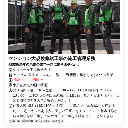
マンション大規模修繕工事の施工管理業務
創業85周年の老舗企業で一緒に働きませんか。
クリステル工業株式会社
アクセス: 東京メトロ丸ノ内線「中野新橋」駅から徒歩4分 ※営業先
月給350,000円以上
は首都圏です ※現場常駐期間は直行直帰が可能です
東京都東京23区中野区
勤務時間・曜日: 月～金曜日 8：30～17：30（休憩時間12：00～
13：00） 工事説明会等出席の為、土日出勤することがありますが 代
休を取得できるのでご安心ください！
仕事内容: 弊社は昭和16年に創業し、お陰さまで本年83年を迎えまし
た。 「思いやりのある人に優しい工事」をモットーに、 漏水補修か
ら大規模修繕工事まで自社施工で工事を完結させる ことができる...
急募
即日勤務OK
固定時間制
昇給あり