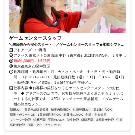
ゲームセンタースタッフ
＼未経験から安心スタート！／ゲームセンタースタッフ★柔軟シフトで
自分らしく働ける♪
アドアーズ 中野店
アクセス 東京メトロ東西線 中野（東京都）北口徒歩約5分、ＪＲ中央
本線 中野（東京都）北口徒歩約5分、西武新宿線 新井薬師前南口徒歩
時給1,300円～1,625円
約14分
東京都東京23区中野区
勤務時間 ・勤務曜日：月・火・水・木・金・土・日・祝 ・勤務時
間： [1] 09:30～24:00 ・最低勤務日数（週）：1日 1日3ｈ～、週1日
～勤務OK 学生／週2日、1日5時間勤務 主婦／...
仕事内容 ◆お客様の笑顔をつくるゲームセンタースタッフのお仕
事！◆ アドアーズの店内で、お客様が気持ちよく過ごせるようサポ
ートするお仕事です。 UFOキャッチャーの景品補充、メダルゲーム
機の簡単なメン...
制服あり
業界未経験者歓迎
扶養内勤務OK
社員登用あり
週1日からOK
副業・WワークOK
1日4時間以内OK
土日祝のみOK
主婦・主夫歓迎
フリーター歓迎
学歴不問
平日のみOK
学生歓迎
経験不問
未経験者歓迎
午前
経験者歓迎
夜間
夕方
ブランクOK