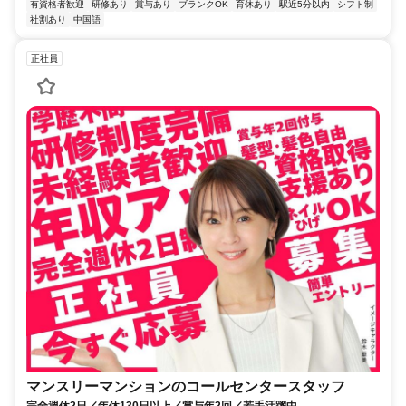
有資格者歓迎
研修あり
賞与あり
ブランクOK
育休あり
駅近5分以内
シフト制
社割あり
中国語
正社員
マンスリーマンションのコールセンタースタッフ
完全週休2日／年休130日以上／賞与年2回／若手活躍中