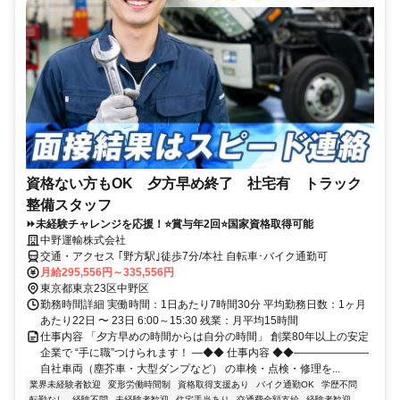
資格ない方もOK 夕方早め終了 社宅有 トラック
整備スタッフ
⏩未経験チャレンジを応援！⭐賞与年2回⭐国家資格取得可能
中野運輸株式会社
交通・アクセス ｢野方駅｣徒歩7分/本社 自転車･バイク通勤可
月給295,556円～335,556円
東京都東京23区中野区
勤務時間詳細 実働時間：1日あたり7時間30分 平均勤務日数：1ヶ月
あたり22日 〜 23日 6:00～15:30 残業：月平均15時間
仕事内容 「夕方早めの時間からは自分の時間」 創業80年以上の安定
企業で “手に職”つけられます！ ―◆◆ 仕事内容 ◆◆―――――――
自社車両（塵芥車・大型ダンプなど） の車検・点検・修理を...
業界未経験者歓迎
変形労働時間制
資格取得支援あり
バイク通勤OK
学歴不問
転勤なし
経験不問
未経験者歓迎
住宅手当あり
交通費全額支給
経験者歓迎