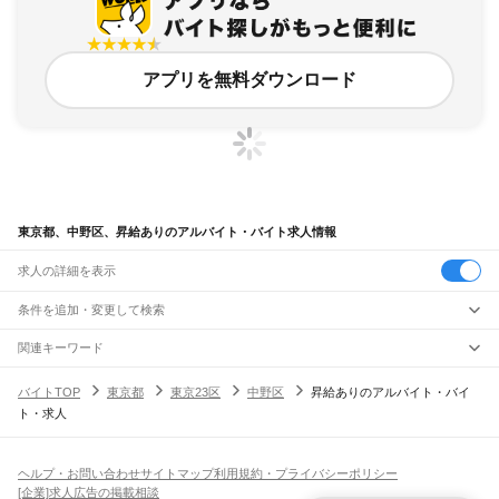
アプリを無料ダウンロード
東京都、中野区、昇給ありのアルバイト・バイト求人情報
求人の詳細を表示
条件を追加・変更して検索
市区町村を追加・変更
関連キーワード
東京都 東京23区 中野区 日給3万
東京都 東京23区 中野区 高収入
東京都
駅を追加・変更
バイトTOP
東京都
東京23区
中野区
昇給ありのアルバイト・バイ
東京都 東京23区 中野区 中野駅 高時給
東京都 東京23区 中野区 退職金制度あり
東京都
すべて
ト・求人
東京都 東京23区 中野区 夜勤あり
東京23区
すべて
職種を追加・変更
JR東海道本線(東京～熱海)
千代田区
中央区
港区
新宿区
文京区
台東区
墨田区
江東区
品川区
目黒区
大田区
東京駅
新橋駅
品川駅
飲食・フードサービス
世田谷区
渋谷区
中野区
杉並区
豊島区
北区
荒川区
板橋区
練馬区
足立区
葛飾区
特徴を追加・変更
飲食・フードサービス
江戸川区
すべて
ヘルプ・お問い合わせ
サイトマップ
利用規約・プライバシーポリシー
JR山手線
ホールスタッフ
キッチンスタッフ
皿洗い・洗い場
精肉・鮮魚加工
給食調理
人気
[企業]求人広告の掲載相談
大崎駅
五反田駅
目黒駅
恵比寿駅
渋谷駅
原宿駅
代々木駅
新宿駅
新大久保駅
八王子市
立川市
武蔵野市
三鷹市
青梅市
府中市
昭島市
調布市
町田市
小金井市