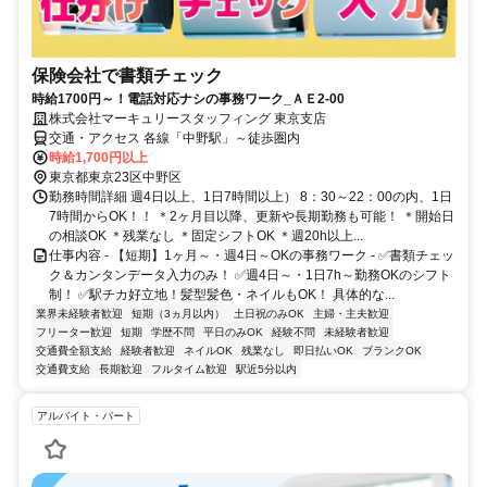
保険会社で書類チェック
時給1700円～！電話対応ナシの事務ワーク_ＡＥ2-00
株式会社マーキュリースタッフィング 東京支店
交通・アクセス 各線「中野駅」～徒歩圏内
時給1,700円以上
東京都東京23区中野区
勤務時間詳細 週4日以上、1日7時間以上） 8：30～22：00の内、1日
7時間からOK！！ ＊2ヶ月目以降、更新や長期勤務も可能！ ＊開始日
の相談OK ＊残業なし ＊固定シフトOK ＊週20h以上...
仕事内容 - 【短期】1ヶ月～・週4日～OKの事務ワーク - ✅書類チェッ
ク＆カンタンデータ入力のみ！ ✅週4日～・1日7h～勤務OKのシフト
制！ ✅駅チカ好立地！髪型髪色・ネイルもOK！ 具体的な...
業界未経験者歓迎
短期（3ヵ月以内）
土日祝のみOK
主婦・主夫歓迎
フリーター歓迎
短期
学歴不問
平日のみOK
経験不問
未経験者歓迎
交通費全額支給
経験者歓迎
ネイルOK
残業なし
即日払いOK
ブランクOK
交通費支給
長期歓迎
フルタイム歓迎
駅近5分以内
アルバイト・パート