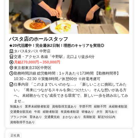
パスタ店のホールスタッフ
★20代活躍中！完全週休2日制！理想のキャリアを実現◎
タパス&タパス 中野店
交通・アクセス 各線「中野駅」北口より徒歩4分
月給270,000円～350,000円
東京都東京23区中野区
勤務時間詳細 総労働時間：1ヶ月あたり173時間 【勤務時間帯】
10:30～22:30 ※実働8時間／休憩60分 ※終電考慮可
仕事内容 「このままでいいのかな…」 「新しいことに挑戦してみた
い」 「将来につながるスキルを身につけたい」 そんな想いがある方
へ。 未経験からでも“成長できる環境”で、新しい一歩を踏み出してみ
ませ...
制服あり
業界未経験者歓迎
資格取得支援あり
学歴不問
経験不問
未経験者歓迎
交通費全額支給
午前
経験者歓迎
有資格者歓迎
研修あり
夕方
賞与あり
ブランクOK
育休あり
交通費支給
まかないあり
長期歓迎
駅近5分以内
資格取得手当あり
正社員