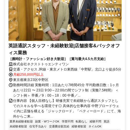
英語通訳スタッフ・未経験歓迎|店舗接客&バックオフ
ィス業務
［腕時計・ファッション好き大歓迎］［賞与最大4.5カ月支給］
株式会社ネクストトゥエンティワン
交通・アクセス JR線・東京メトロ東西線「中野駅」北口より徒歩5分
月給250,000円以上
東京都東京23区中野区
勤務時間詳細 実働時間：1日あたり7時間45分 平均勤務日数：1ヶ月
あたり22日 〜 23日 9:00～22:00の間でシフト制（実働7.5時間） ＜
シフト例＞ 早番／9：00～18：00 中番／...
仕事内容 【個人目標なし】研修充実で未経験から通訳スタッフとし
てのスキルを学べる環境です◎ 具体的な仕事内容 中野ブロードウェ
イ内に店舗を構える「ジャックロード」「ベティーロード」にて、海
外からご来...
業界未経験者歓迎
副業・WワークOK
学歴不問
転勤なし
経験不問
英語
未経験者歓迎
住宅手当あり
交通費全額支給
経験者歓迎
ネイルOK