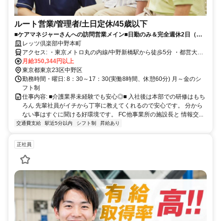
ルート営業/管理者/土日定休/45歳以下
■ケアマネジャーさんへの訪問営業メイン■日勤のみ＆完全週休2日（土
日休み）◎知識・経験は一切不問！人柄重視の採用です。利用者様もス
レッツ倶楽部中野本町
タッフにも働きやすい環境を一緒に作っていきましょう！
アクセス: ・東京メトロ丸の内線/中野新橋駅から徒歩5分 ・都営大江
戸線/中野坂上駅より徒歩10分
月給350,344円以上
東京都東京23区中野区
勤務時間・曜日: 8：30～17：30(実働8時間、休憩60分) 月～金のシ
フト制
仕事内容: ■介護業界未経験でも安心◎■ 入社後は本部での研修はもち
ろん 先輩社員がイチから丁寧に教えてくれるので安心です。 分から
ない事はすぐに聞ける好環境です。 FC他事業所の施設長と 情報交...
交通費支給
駅近5分以内
シフト制
昇給あり
正社員