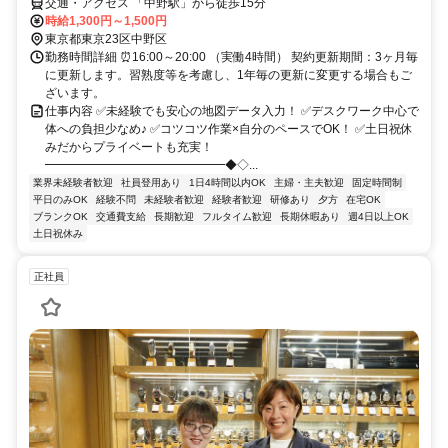
交通・アクセス 「中野駅」から徒歩15分
時給1,300円～1,500円
東京都東京23区中野区
勤務時間詳細 ⏰16:00～20:00 （実働4時間） 契約更新期間：3ヶ月毎
に更新します。習熟度等を考慮し、1年毎の更新に変更する場合もご
ざいます。
仕事内容 ✅未経験でも安心の地図データ入力！ ✅デスクワーク中心で
体への負担少なめ♪ ✅コツコツ作業×自分のペースでOK！ ✅土日祝休
みだからプライベートも充実！
━━━━━━━━━━━━━━━◆◇...
業界未経験者歓迎
社員登用あり
1日4時間以内OK
主婦・主夫歓迎
固定時間制
平日のみOK
経験不問
未経験者歓迎
経験者歓迎
研修あり
夕方
在宅OK
ブランクOK
交通費支給
長期歓迎
フルタイム歓迎
長期休暇あり
週4日以上OK
土日祝休み
正社員