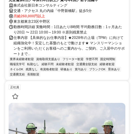
株式会社新日本コンサルティング
交通・アクセス 丸の内線「中野新橋駅」徒歩5分
月給260,000円以上
東京都東京23区中野区
勤務時間詳細 実働時間：1日あたり8時間 平均勤務日数：1ヶ月あた
り20日 〜 22日 10:00～19:00 ※原則残業禁止
仕事内容 【具体的なお仕事内容】★2028年の上場（TPM）に向けて
組織強化中！安定した基盤のもとで働けます★ マンスリーマンショ
ンをご利用いただくお客様へのご案内から、ご契約、ご入居中のサポ
ートまで...
業界未経験者歓迎
資格取得支援あり
フリーター歓迎
学歴不問
固定時間制
職場見学可
転勤なし
経験不問
未経験者歓迎
交通費全額支給
経験者歓迎
ネイルOK
残業なし
有資格者歓迎
研修あり
賞与あり
ブランクOK
育休あり
交通費支給
長期歓迎
正社員