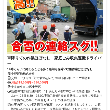
車降りての作業ほぼなし 家庭ごみ収集運搬ドライバ
ー
14時くらいに終わることも多く給与も保障✅収集作業はほぼなし
中野運輸株式会社
交通・アクセス ｢野方駅｣徒歩7分/本社 自転車･バイク通勤可
月給318,500円～390,000円
東京都東京23区中野区
勤務時間詳細 実働時間：1日あたり7時間30分 平均勤務日数：1ヶ月
あたり23日 6:30～15:00/実働7.5時間 ※道路状況により稀に残業あり
※準備のため早出の場合あり ＜1日の仕事の流れ...
仕事内容 ＼＼✨福利厚生が充実！✨／／ 有給取得もしやすく、 ご家
族のいる方からも好評です。 ➤賞与年2回あり！➤オンライン面接も