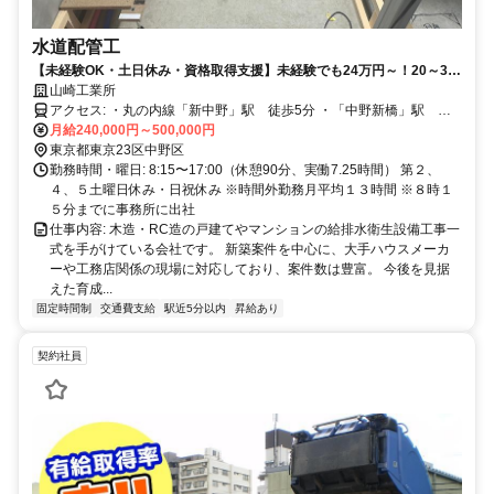
水道配管工
【未経験OK・土日休み・資格取得支援】未経験でも24万円～！20～30
代が活躍中！
山崎工業所
アクセス: ・丸の内線「新中野」駅 徒歩5分 ・「中野新橋」駅 徒
月給240,000円～500,000円
歩6分 ※自転車・バイク通勤可
東京都東京23区中野区
勤務時間・曜日: 8:15〜17:00（休憩90分、実働7.25時間） 第２、
４、５土曜日休み・日祝休み ※時間外勤務月平均１３時間 ※８時１
５分までに事務所に出社
仕事内容: 木造・RC造の戸建てやマンションの給排水衛生設備工事一
式を手がけている会社です。 新築案件を中心に、大手ハウスメーカ
ーや工務店関係の現場に対応しており、案件数は豊富。 今後を見据
えた育成...
固定時間制
交通費支給
駅近5分以内
昇給あり
契約社員