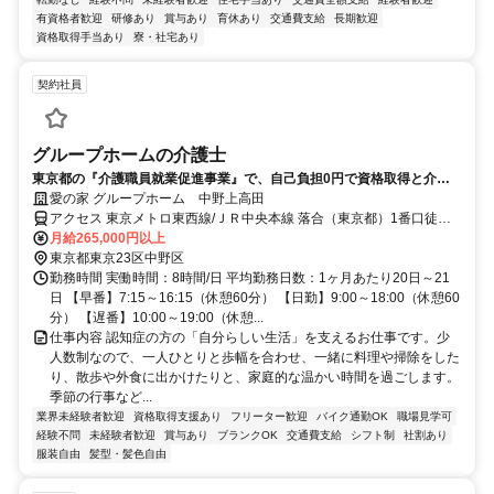
有資格者歓迎
研修あり
賞与あり
育休あり
交通費支給
長期歓迎
資格取得手当あり
寮・社宅あり
契約社員
グループホームの介護士
東京都の『介護職員就業促進事業』で、自己負担0円で資格取得と介護
の仕事をスタートしよう
愛の家 グループホーム 中野上高田
アクセス 東京メトロ東西線/ＪＲ中央本線 落合（東京都）1番口徒歩
約5分、ＪＲ中央本線 東中野A3口徒歩約6分、都営大江戸線 東中野A3
月給265,000円以上
口徒歩約6分 東京メトロ東西線「落合駅」より徒歩5分
東京都東京23区中野区
勤務時間 実働時間：8時間/日 平均勤務日数：1ヶ月あたり20日～21
日 【早番】7:15～16:15（休憩60分） 【日勤】9:00～18:00（休憩60
分） 【遅番】10:00～19:00（休憩...
仕事内容 認知症の方の「自分らしい生活」を支えるお仕事です。少
人数制なので、一人ひとりと歩幅を合わせ、一緒に料理や掃除をした
り、散歩や外食に出かけたりと、家庭的な温かい時間を過ごします。
季節の行事など...
業界未経験者歓迎
資格取得支援あり
フリーター歓迎
バイク通勤OK
職場見学可
経験不問
未経験者歓迎
賞与あり
ブランクOK
交通費支給
シフト制
社割あり
服装自由
髪型・髪色自由