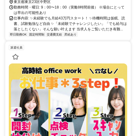
東京都東京23区中野区
勤務時間・曜日: 9：00〜18：00（実働8時間前後） ※場合にとって
は早出の可能性あり
仕事内容: ✨未経験でも月給43万円スタート！ ✨待機時間は仮眠、読
書、試験勉強など自由 ✨「未経験でチャレンジしたい」「でも給与は
落としたくない」そんな願い叶えます 当求人をご覧いただき有難...
即日勤務OK
固定時間制
交通費支給
昇給あり
派遣社員