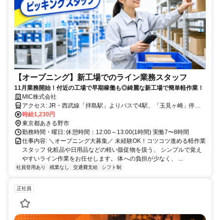
【オープニング】新工場でのライン業務スタッフ
11月業務開始！付近の工場で早期稼働も◎綺麗な新工場で簡単軽作業！
MIC株式会社
アクセス: JR・西武線「拝島駅」よりバスで4駅、「玉見ヶ崎」停留
所下車、徒歩約10分 JR・西武線「拝島駅」より車・バイクで約10分
時給1,230円
JR五日市線「東秋留駅」より車で約9分 ※車・バイク・自転車通勤
東京都あきる野市
OK
勤務時間・曜日: 休憩時間：12:00～13:00(1時間) 実働7〜8時間
仕事内容: ＼オープニング大募集／ 未経験OK！コツコツ進める軽作業
スタッフ 化粧品や日用品などの軽い販促物を扱う、 シンプルで覚え
やすいライン作業をお任せします。 体への負担が少なく、 ...
社員登用あり
残業なし
交通費支給
シフト制
正社員