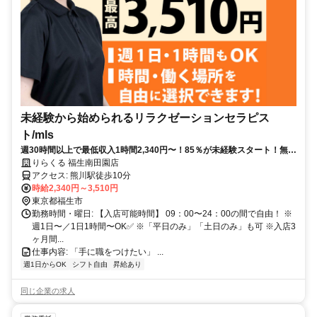
未経験から始められるリラクゼーションセラピス
ト/mls
週30時間以上で最低収入1時間2,340円〜！85％が未経験スタート！無料
トレで一生モノの技術を習得✅好きな時間に収入を得られます⏰【東京
りらくる 福生南田園店
都福生市南田園】
アクセス: 熊川駅徒歩10分
時給2,340円～3,510円
東京都福生市
勤務時間・曜日: 【入店可能時間】 09：00〜24：00の間で自由！ ※
週1日〜／1日1時間〜OK✅ ※「平日のみ」「土日のみ」も可 ※入店3
ヶ月間...
仕事内容: 「手に職をつけたい」 ...
週1日からOK
シフト自由
昇給あり
同じ企業の求人