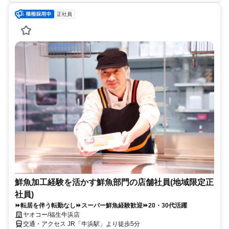
正社員
鮮魚加工経験を活かす鮮魚部門の店舗社員(地域限定正
社員)
⏩転居を伴う転勤なし⏩スーパー鮮魚経験歓迎⏩20・30代活躍
ヤオコー/福生牛浜店
交通・アクセス JR「牛浜駅」より徒歩5分