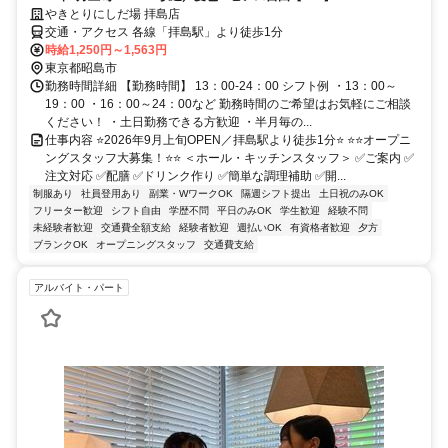
やきとりにしだ場 拝島店
交通・アクセス 各線「拝島駅」より徒歩1分
時給1,250円～1,563円
東京都昭島市
勤務時間詳細 【勤務時間】 13：00-24：00 シフト例 ・13：00～
19：00 ・16：00～24：00など 勤務時間のご希望はお気軽にご相談
ください！ ・土日勤務できる方歓迎 ・半月毎の...
仕事内容 ⭐2026年9月上旬OPEN／拝島駅より徒歩1分⭐ ⭐⭐オープニ
ングスタッフ大募集！⭐⭐ ＜ホール・キッチンスタッフ＞ ✅ご案内 ✅
注文対応 ✅配膳 ✅ドリンク作り ✅簡単な調理補助 ✅開...
制服あり
社員登用あり
副業・WワークOK
隔週シフト提出
土日祝のみOK
フリーター歓迎
シフト自由
学歴不問
平日のみOK
学生歓迎
経験不問
未経験者歓迎
交通費全額支給
経験者歓迎
週払いOK
有資格者歓迎
夕方
ブランクOK
オープニングスタッフ
交通費支給
アルバイト・パート