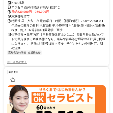
けど正社員で働きたい方！
Nicot拝島
アクセス 西武拝島線 拝島駅 徒歩1分
月給230,000円～260,000円
東京都昭島市
時間帯 昼、夕方・夜 勤務曜日・時間 【開園時間】 7:00〜20:00 ※1
年単位の変形労働制 ※週実働 平均40時間 ※4週8休制 4週8休/実働8h
程度、例)7-16 等 詳細は園見学・面接...
仕事情報 ● 仕事内容 【早番専任保育士とは…】 毎日早番出勤のシフ
トで固定される勤務形態になり、給与や待遇等は通常の正社員と同様
になります。 早番の時間帯は園内清掃、子どもたちの登園対応、朝
の活動...
変形労働時間制
交通費支給
同じ企業の求人
業務委託