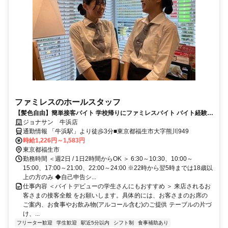
ファミレスのホールスタッフ
【髪色自由】簡単接客バイト 学校帰りにファミレスバイト バイト経験が
ない方も大歓迎 曜日や時間の希望も相談OK!! テスト時期などももちろ
ジョナサン 牛浜店
ん考慮します!!
通勤情報 「牛浜駅」より徒歩3分■東京都福生市大字熊川949
時給1,226円～1,583円
東京都福生市
勤務時間 ＜週2日 / 1日2時間からOK ＞ 6:30～10:30、10:00～
15:00、17:00～21:00、22:00～24:00 ※22時から翌5時までは18歳以
上の方のみ ◆自己申告シ...
仕事内容 ＜バイトデビューの学生さんにもおすすめ ＞ 来店されるお
客さまの接客全般 をお願いします。具体的には、お客さまのお席の
ご案内、お食事やお飲み物(アルコール含む)のご提供 テーブルの片づ
け、...
フリーター歓迎
学生歓迎
駅近5分以内
シフト制
食事補助あり