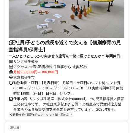
(正社員)子どもの成長を近くで支える【個別療育の児
童指導員/保育士】
一人ひとりとしっかり向き合う療育を一緒に届けませんか？ 年間休日
120日以上、賞与年2回
リンク福生教室
アクセス: 最寄 JR青梅線 牛浜駅から 徒歩30秒
月給230,000円～300,000円
東京都福生市
勤務時間・曜日: 【勤務日時】 月曜日～土曜日のシフト制 シフト例
8：00～17：00 8：30～17：30 9：00～18：00 実働時間8時間 休憩
時間1時間 【休日】 日祝日、他シフ...
仕事内容: リンク福生教室（株式会社connect）での児童指導員／保育
士のお仕事です。 弊社は東京都あきる野市と福生市で児童発達支援
事業所と保育所等訪問支援事業を運営しています。 2025年6月...
交通費支給
駅近5分以内
シフト制
昇給あり
正社員