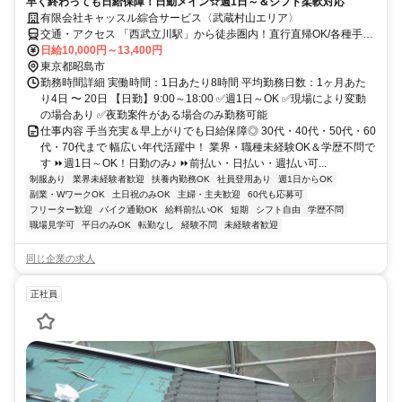
早く終わっても日給保障！日勤メイン☆週1日～＆シフト柔軟対応
有限会社キャッスル綜合サービス〈武蔵村山エリア〉
交通・アクセス 「西武立川駅」から徒歩圏内！直行直帰OK/各種手当
ありのお仕事
日給10,000円～13,400円
東京都昭島市
勤務時間詳細 実働時間：1日あたり8時間 平均勤務日数：1ヶ月あた
り4日 〜 20日 【日勤】9:00～18:00 ✅週1日～OK ✅現場により変動
の場合あり ✅夜勤案件がある場合のみ勤務可能
仕事内容 手当充実＆早上がりでも日給保障◎ 30代・40代・50代・60
代・70代まで 幅広い年代活躍中！ 業界・職種未経験OK＆学歴不問で
す ⏩週1日～OK！日勤のみ♪ ⏩前払い・日払い・週払い可...
制服あり
業界未経験者歓迎
扶養内勤務OK
社員登用あり
週1日からOK
副業・WワークOK
土日祝のみOK
主婦・主夫歓迎
60代も応募可
フリーター歓迎
バイク通勤OK
給料前払いOK
短期
シフト自由
学歴不問
職場見学可
平日のみOK
転勤なし
経験不問
未経験者歓迎
同じ企業の求人
正社員