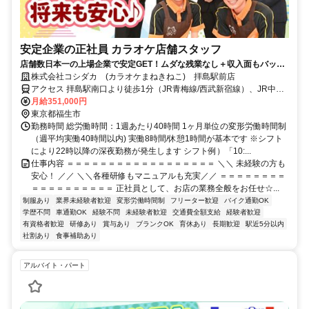
安定企業の正社員 カラオケ店舗スタッフ
店舗数日本一の上場企業で安定GET！ムダな残業なし＋収入面もバッチ
リ！賞与年2回＆7連休年2回など安心の福利厚生有！
株式会社コシダカ (カラオケまねきねこ) 拝島駅前店
アクセス 拝島駅南口より徒歩1分（JR青梅線/西武新宿線）、JR中央
線 立川駅より車25分
月給351,000円
東京都福生市
勤務時間 総労働時間：1週あたり40時間 1ヶ月単位の変形労働時間制
（週平均実働40時間以内) 実働8時間/休憩1時間が基本です ※シフト
により22時以降の深夜勤務が発生します シフト例）「10:...
仕事内容 ＝＝＝＝＝＝＝＝＝＝＝＝＝＝＝＝＝＝ ＼＼ 未経験の方も
安心！ ／／ ＼＼各種研修もマニュアルも充実／／ ＝＝＝＝＝＝＝＝
＝＝＝＝＝＝＝＝＝＝ 正社員として、お店の業務全般をお任せ☆...
制服あり
業界未経験者歓迎
変形労働時間制
フリーター歓迎
バイク通勤OK
学歴不問
車通勤OK
経験不問
未経験者歓迎
交通費全額支給
経験者歓迎
有資格者歓迎
研修あり
賞与あり
ブランクOK
育休あり
長期歓迎
駅近5分以内
社割あり
食事補助あり
アルバイト・パート