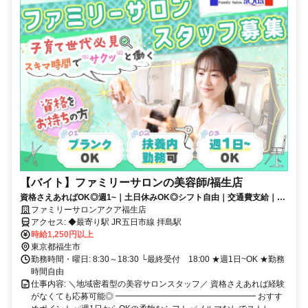
【バイト】ファミリーサロンの美容師/福生店
資格さえあればOK◎週1~｜土日休みOK◎シフト自由｜交通費支給｜子
育て中の方多数活躍中
ファミリーサロンアクア福生店
アクセス: ◆最寄り駅 JR五日市線 拝島駅
時給1,250円以上
東京都福生市
勤務時間・曜日: 8:30～18:30 └最終受付 18:00 ★週1日~OK ★勤務
時間自由
仕事内容: ＼地域密着型の美容サロンスタッフ／ 資格さえあれば経験
がなくても応募可能◎ ━━━━━━━━━━━━━━━━━ おすす