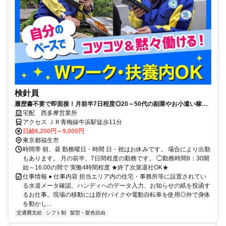
検針員
履歴書不要で即面接！月前半7日程度◎20～50代の副業やお小遣い稼ぎ
にピッタリ！
宅配 西多摩営業所
アクセス ＪＲ青梅線牛浜駅徒歩11分
日給6,200円～9,000円
東京都福生市
時間帯 朝、昼 勤務曜日・時間 日・祝はお休みです。 場合により出勤
もあります。 月の前半、7日間程度の勤務です。 ◯勤務時間8：30開
始～16:00の間で 実働4時間程度 ★終了次第退社OK★
仕事情報 ● 仕事内容 担当エリア内の住宅・事務所等に設置されてい
る水道メータ確認、ハンディへのデータ入力、お知らせの紙を投函す
るお仕事。現場の移動には原付バイクや電動自転車を使用◎外で身体
を動かし...
交通費支給
シフト制
髪型・髪色自由