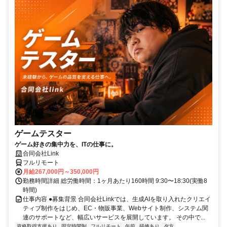
ゲームテスター
ゲーム好きの集中力を、ITの仕事に。
合同会社Link
フルリモート
月給267,000円～350,000円
勤務時間詳細 総労働時間：1ヶ月あたり160時間 9:30〜18:30(実働8
時間)
仕事内容 ●募集背景 合同会社Linkでは、生成AIを取り入れたクリエイ
ティブ制作をはじめ、EC・物販事業、Webサイト制作、システム関
連のサポートなど、幅広いサービスを展開しています。 その中で...
資格取得支援あり
固定時間制
フルリモート
午前
研修あり
夕方