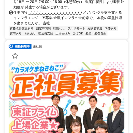
り19日 〜 20日 ⏰9:00～18:00（休憩60分） ※案件状況により時間外
勤務が 発生する場合がございます。
仕事内容 _/_/_/_/_/_/_/_/_/_/_/_/_/_/_/_/_/_/ メガバンク基盤を支える
インフラエンジニア募集 金融インフラの最前線で、 本物の基盤技術
を磨きませんか。 当社...
資格取得支援あり
固定時間制
転勤なし
フルリモート
経験者歓迎
研修あり
賞与あり
育休あり
交通費支給
土日祝休み
ひげOK
髪型・髪色自由
正社員