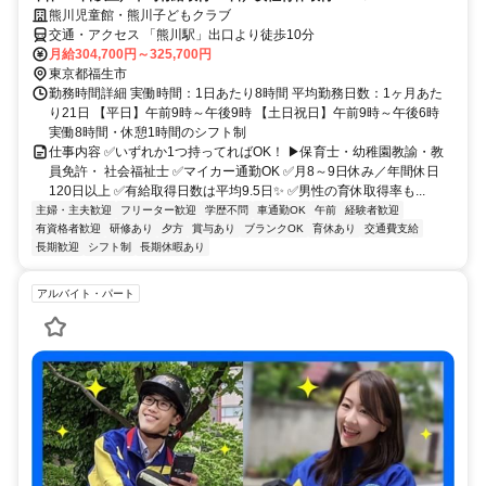
熊川児童館・熊川子どもクラブ
交通・アクセス 「熊川駅」出口より徒歩10分
月給304,700円～325,700円
東京都福生市
勤務時間詳細 実働時間：1日あたり8時間 平均勤務日数：1ヶ月あた
り21日 【平日】午前9時～午後9時 【土日祝日】午前9時～午後6時
実働8時間・休憩1時間のシフト制
仕事内容 ✅いずれか1つ持ってればOK！ ▶保育士・幼稚園教諭・教
員免許・ 社会福祉士 ✅マイカー通勤OK ✅月8～9日休み／年間休日
120日以上 ✅有給取得日数は平均9.5日✨ ✅男性の育休取得率も...
主婦・主夫歓迎
フリーター歓迎
学歴不問
車通勤OK
午前
経験者歓迎
有資格者歓迎
研修あり
夕方
賞与あり
ブランクOK
育休あり
交通費支給
長期歓迎
シフト制
長期休暇あり
アルバイト・パート