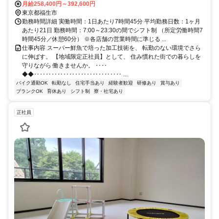
月給258,400円～392,600円
東京都福生市
勤務時間詳細 実働時間：1日あたり7時間45分 平均勤務日数：1ヶ月
あたり21日 勤務時間：7:00～23:30の間でシフト制 （所定労働時間7
時間45分／休憩60分） ※各店舗の営業時間に準じる ...
仕事内容 スーパー鮮魚で培った加工技術を、 転勤のない環境でさら
に伸ばす。 【地域限定正社員】として、 住み慣れた街での暮らしを
守りながら 働きませんか。 ‥‥
◆◆‥‥‥‥‥‥‥‥‥‥‥‥‥‥‥ ...
バイク通勤OK
転勤なし
住宅手当あり
経験者歓迎
研修あり
賞与あり
ブランクOK
育休あり
シフト制
寮・社宅あり
正社員