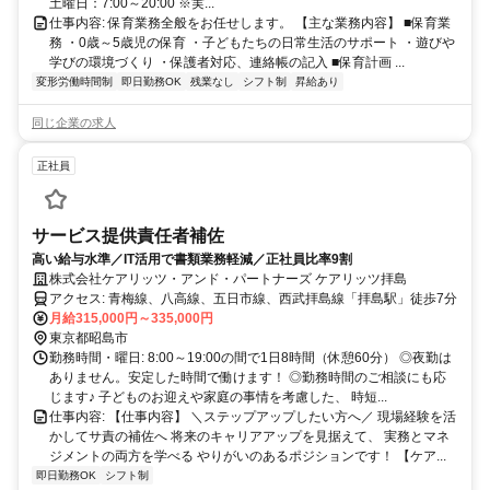
土曜日：7:00～20:00 ※実...
仕事内容: 保育業務全般をお任せします。 【主な業務内容】 ■保育業
務 ・0歳～5歳児の保育 ・子どもたちの日常生活のサポート ・遊びや
学びの環境づくり ・保護者対応、連絡帳の記入 ■保育計画 ...
変形労働時間制
即日勤務OK
残業なし
シフト制
昇給あり
同じ企業の求人
正社員
サービス提供責任者補佐
高い給与水準／IT活用で書類業務軽減／正社員比率9割
株式会社ケアリッツ・アンド・パートナーズ ケアリッツ拝島
アクセス: 青梅線、八高線、五日市線、西武拝島線「拝島駅」徒歩7分
月給315,000円～335,000円
東京都昭島市
勤務時間・曜日: 8:00～19:00の間で1日8時間（休憩60分） ◎夜勤は
ありません。安定した時間で働けます！ ◎勤務時間のご相談にも応
じます♪ 子どものお迎えや家庭の事情を考慮した、 時短...
仕事内容: 【仕事内容】 ＼ステップアップしたい方へ／ 現場経験を活
かしてサ責の補佐へ 将来のキャリアアップを見据えて、 実務とマネ
ジメントの両方を学べる やりがいのあるポジションです！ 【ケア...
即日勤務OK
シフト制