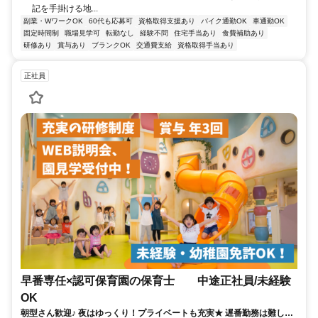
記を手掛ける地...
副業・WワークOK
60代も応募可
資格取得支援あり
バイク通勤OK
車通勤OK
固定時間制
職場見学可
転勤なし
経験不問
住宅手当あり
食費補助あり
研修あり
賞与あり
ブランクOK
交通費支給
資格取得手当あり
正社員
早番専任×認可保育園の保育士 中途正社員/未経験
OK
朝型さん歓迎♪ 夜はゆっくり！プライベートも充実★ 遅番勤務は難しい