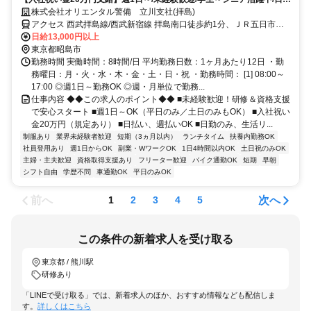
い・週払いOK/履歴書不要！
株式会社オリエンタル警備 立川支社(拝島)
アクセス 西武拝島線/西武新宿線 拝島南口徒歩約1分、ＪＲ五日市線/
ＪＲ青梅線 熊川徒歩約14分、ＪＲ青梅線/ＪＲ五日市線 昭島南口徒歩
日給13,000円以上
約26分 (面接地/立川支社)東京都立川市曙町１丁目１５－１ 谷ビル６
東京都昭島市
Ｆ
勤務時間 実働時間：8時間/日 平均勤務日数：1ヶ月あたり12日 ・勤
務曜日：月・火・水・木・金・土・日・祝 ・勤務時間： [1] 08:00～
17:00 ◎週1日～勤務OK ◎週・月単位で勤務...
仕事内容 ◆◆この求人のポイント◆◆ ■未経験歓迎！研修＆資格支援
で安心スタート ■週1日～OK（平日のみ／土日のみもOK） ■入社祝い
金20万円（規定あり） ■日払い、週払いOK ■日勤のみ、生活リ...
制服あり
業界未経験者歓迎
短期（3ヵ月以内）
ランチタイム
扶養内勤務OK
社員登用あり
週1日からOK
副業・WワークOK
1日4時間以内OK
土日祝のみOK
主婦・主夫歓迎
資格取得支援あり
フリーター歓迎
バイク通勤OK
短期
早朝
シフト自由
学歴不問
車通勤OK
平日のみOK
前へ
次へ
1
2
3
4
5
この条件の新着求人を受け取る
東京都 / 熊川駅
研修あり
「LINEで受け取る」では、新着求人のほか、おすすめ情報なども配信しま
す。
詳しくはこちら