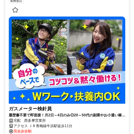
業務委託
ガスメーター検針員
履歴書不要で即面接！月2日～4日のみ◎20～50代の副業やお小遣い稼ぎ
にピッタリ！
宅配 西多摩営業所
アクセス ＪＲ青梅線牛浜駅徒歩11分
完全歩合制