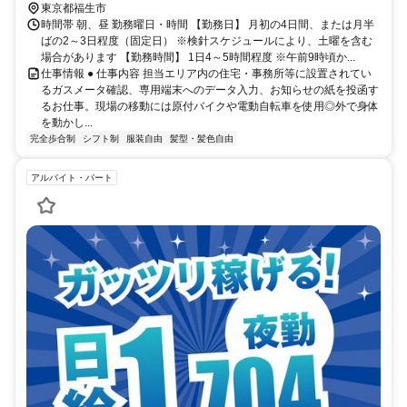
東京都福生市
時間帯 朝、昼 勤務曜日・時間 【勤務日】 月初の4日間、または月半
ばの2～3日程度（固定日） ※検針スケジュールにより、土曜を含む
場合があります 【勤務時間】 1日4～5時間程度 ※午前9時頃か...
仕事情報 ● 仕事内容 担当エリア内の住宅・事務所等に設置されてい
るガスメータ確認、専用端末へのデータ入力、お知らせの紙を投函す
るお仕事。現場の移動には原付バイクや電動自転車を使用◎外で身体
を動かし...
完全歩合制
シフト制
服装自由
髪型・髪色自由
アルバイト・パート