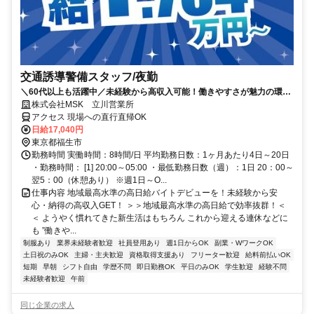
交通誘導警備スタッフ/夜勤
＼60代以上も活躍中／未経験から高収入可能！働きやすさが魅力の環境
で警備員デビューをしませんか！【月収34万円以上可能！日払いも
株式会社MSK 立川営業所
OK！】勤務3日前迄シフト申請が可能です！週1日～・短期もOK！あな
アクセス 現場への直行直帰OK
たのライフスタイルに合わせてお仕事しませんか！未経験者大歓迎！年
日給17,040円
代幅広く活躍しています。
東京都福生市
勤務時間 実働時間：8時間/日 平均勤務日数：1ヶ月あたり4日～20日
・勤務時間： [1] 20:00～05:00 ・最低勤務日数（週）：1日 20：00～
翌5：00（休憩あり） ※週1日～O...
仕事内容 地域最高水準の高日給バイトデビューを！未経験から安
心・納得の高収入GET！ ＞＞地域最高水準の高日給で効率抜群！＜
＜ ようやく慣れてきた新生活はもちろん これから迎える連休などに
も ”働きや...
制服あり
業界未経験者歓迎
社員登用あり
週1日からOK
副業・WワークOK
土日祝のみOK
主婦・主夫歓迎
資格取得支援あり
フリーター歓迎
給料前払いOK
短期
早朝
シフト自由
学歴不問
即日勤務OK
平日のみOK
学生歓迎
経験不問
未経験者歓迎
午前
同じ企業の求人