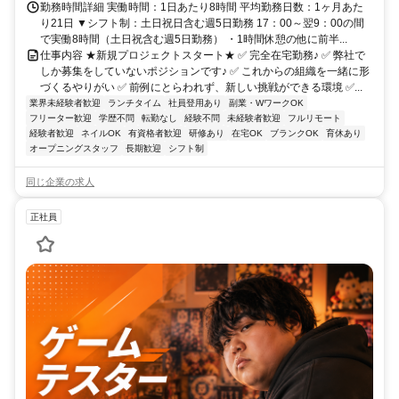
勤務時間詳細 実働時間：1日あたり8時間 平均勤務日数：1ヶ月あた
り21日 ▼シフト制：土日祝日含む週5日勤務 17：00～翌9：00の間
で実働8時間（土日祝含む週5日勤務） ・1時間休憩の他に前半...
仕事内容 ★新規プロジェクトスタート★ ✅ 完全在宅勤務♪ ✅ 弊社で
しか募集をしていないポジションです♪ ✅ これからの組織を一緒に形
づくるやりがい ✅ 前例にとらわれず、新しい挑戦ができる環境 ✅...
業界未経験者歓迎
ランチタイム
社員登用あり
副業・WワークOK
フリーター歓迎
学歴不問
転勤なし
経験不問
未経験者歓迎
フルリモート
経験者歓迎
ネイルOK
有資格者歓迎
研修あり
在宅OK
ブランクOK
育休あり
オープニングスタッフ
長期歓迎
シフト制
同じ企業の求人
正社員