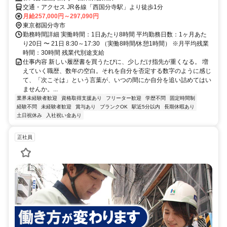
交通・アクセス JR各線「西国分寺駅」より徒歩1分
月給257,000円～297,090円
東京都国分寺市
勤務時間詳細 実働時間：1日あたり8時間 平均勤務日数：1ヶ月あた
り20日 〜 21日 8:30～17:30 （実働8時間/休憩1時間） ※月平均残業
時間：30時間 残業代別途支給
仕事内容 新しい履歴書を買うたびに、少しだけ指先が重くなる。 増
えていく職歴、数年の空白。それを自分を否定する数字のように感じ
て、「次こそは」という言葉が、いつの間にか自分を追い詰めてはい
ませんか。...
業界未経験者歓迎
資格取得支援あり
フリーター歓迎
学歴不問
固定時間制
経験不問
未経験者歓迎
賞与あり
ブランクOK
駅近5分以内
長期休暇あり
土日祝休み
入社祝い金あり
正社員