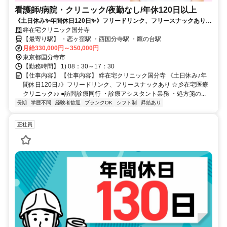
看護師/病院・クリニック/夜勤なし/年休120日以上
《土日休み✨年間休日120日✨》フリードリンク、フリースナックあり⭐
彡在宅医療クリニック✨✨
絆在宅クリニック国分寺
【最寄り駅】 ・恋ヶ窪駅 ・西国分寺駅 ・鷹の台駅
月給330,000円～350,000円
東京都国分寺市
【勤務時間】 1) 08：30～17：30
【仕事内容】 【仕事内容】 絆在宅クリニック国分寺 《土日休み♪年
間休日120日♪》フリードリンク、フリースナックあり ☆彡在宅医療
クリニック♪♪ ●訪問診療同行 ・診療アシスタント業務 ・処方箋の...
長期
学歴不問
経験者歓迎
ブランクOK
シフト制
昇給あり
正社員