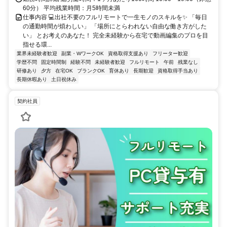
60分） 平均残業時間：月5時間未満
仕事内容 💻出社不要のフルリモートで一生モノのスキルを✨ 「毎日
の通勤時間が煩わしい」 「場所にとらわれない自由な働き方がした
い」 とお考えのあなた！ 完全未経験から在宅で動画編集のプロを目
指せる環...
業界未経験者歓迎
副業・WワークOK
資格取得支援あり
フリーター歓迎
学歴不問
固定時間制
経験不問
未経験者歓迎
フルリモート
午前
残業なし
研修あり
夕方
在宅OK
ブランクOK
育休あり
長期歓迎
資格取得手当あり
長期休暇あり
土日祝休み
契約社員