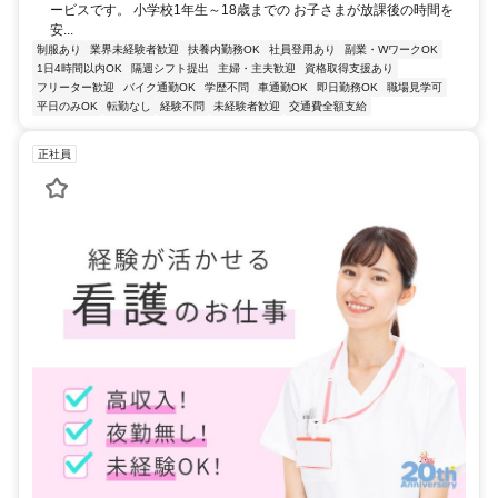
ービスです。 小学校1年生～18歳までの お子さまが放課後の時間を
安...
制服あり
業界未経験者歓迎
扶養内勤務OK
社員登用あり
副業・WワークOK
1日4時間以内OK
隔週シフト提出
主婦・主夫歓迎
資格取得支援あり
フリーター歓迎
バイク通勤OK
学歴不問
車通勤OK
即日勤務OK
職場見学可
平日のみOK
転勤なし
経験不問
未経験者歓迎
交通費全額支給
正社員