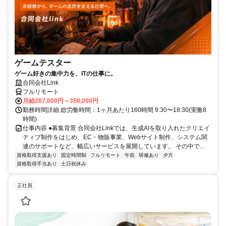
ゲームテスター
ゲーム好きの集中力を、ITの仕事に。
合同会社Link
フルリモート
月給267,000円～350,000円
勤務時間詳細 総労働時間：1ヶ月あたり160時間 9:30〜18:30(実働8
時間)
仕事内容 ●募集背景 合同会社Linkでは、生成AIを取り入れたクリエイ
ティブ制作をはじめ、EC・物販事業、Webサイト制作、システム関
連のサポートなど、幅広いサービスを展開しています。 その中で...
資格取得支援あり
固定時間制
フルリモート
午前
研修あり
夕方
資格取得手当あり
土日祝休み
正社員