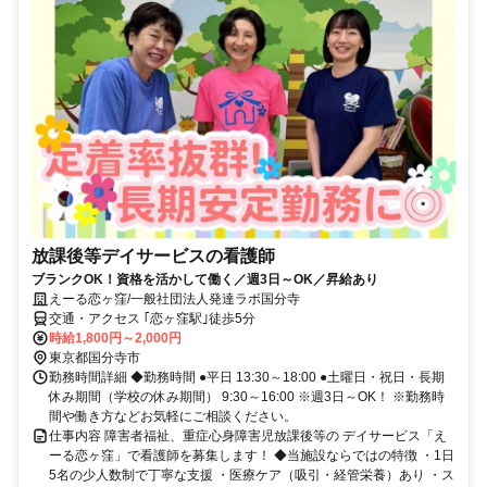
放課後等デイサービスの看護師
ブランクOK！資格を活かして働く／週3日～OK／昇給あり
えーる恋ヶ窪/一般社団法人発達ラボ国分寺
交通・アクセス ｢恋ヶ窪駅｣徒歩5分
時給1,800円～2,000円
東京都国分寺市
勤務時間詳細 ◆勤務時間 ●平日 13:30～18:00 ●土曜日・祝日・長期
休み期間（学校の休み期間） 9:30～16:00 ※週3日～OK！ ※勤務時
間や働き方などお気軽にご相談ください。
仕事内容 障害者福祉、重症心身障害児放課後等の デイサービス「え
ーる恋ヶ窪」で看護師を募集します！ ◆当施設ならではの特徴 ・1日
5名の少人数制で丁寧な支援 ・医療ケア（吸引・経管栄養）あり ・ス