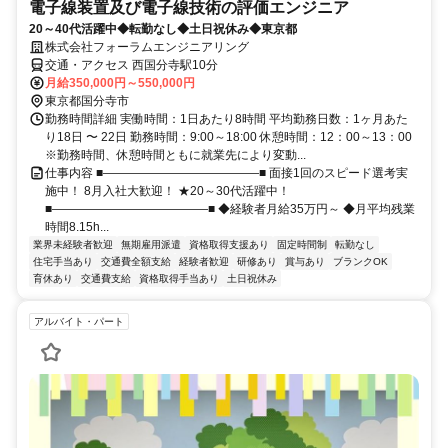
電子線装置及び電子線技術の評価エンジニア
20～40代活躍中◆転勤なし◆土日祝休み◆東京都
株式会社フォーラムエンジニアリング
交通・アクセス 西国分寺駅10分
月給350,000円～550,000円
東京都国分寺市
勤務時間詳細 実働時間：1日あたり8時間 平均勤務日数：1ヶ月あた
り18日 〜 22日 勤務時間：9:00～18:00 休憩時間：12：00～13：00
※勤務時間、休憩時間ともに就業先により変動...
仕事内容 ■―――――――――――――■ 面接1回のスピード選考実
施中！ 8月入社大歓迎！ ★20～30代活躍中！
■―――――――――――――■ ◆経験者月給35万円～ ◆月平均残業
時間8.15h...
業界未経験者歓迎
無期雇用派遣
資格取得支援あり
固定時間制
転勤なし
住宅手当あり
交通費全額支給
経験者歓迎
研修あり
賞与あり
ブランクOK
育休あり
交通費支給
資格取得手当あり
土日祝休み
アルバイト・パート