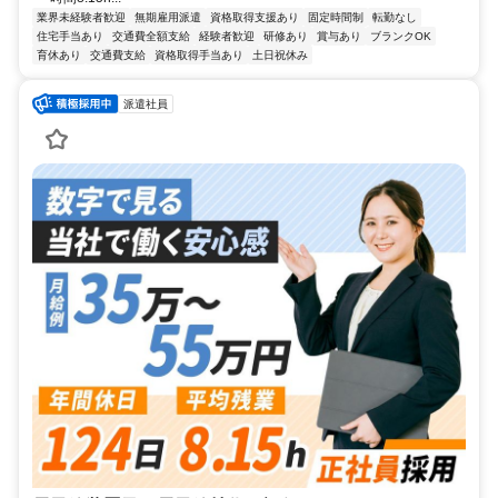
業界未経験者歓迎
無期雇用派遣
資格取得支援あり
固定時間制
転勤なし
住宅手当あり
交通費全額支給
経験者歓迎
研修あり
賞与あり
ブランクOK
育休あり
交通費支給
資格取得手当あり
土日祝休み
派遣社員