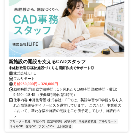
新施設の開設を支えるCADスタッフ
未経験歓迎◎福祉施設づくりを図面作成でサポート◎
株式会社ILIFE
フルリモート
月給250,000円～320,000円
勤務時間詳細 総労働時間：1ヶ月あたり160時間 勤務時間・曜日:
9:450～18:45 （実働8時間/休憩1時間）
仕事内容 ◆募集背景 株式会社ILIFEでは、英語学習やIT学習を取り入
れた放課後等デイサービスを運営しています。 このたび、事業拡大
において、新たな福祉施設の開設を二か所予定しており、施設内の
レ...
フリーター歓迎
学歴不問
固定時間制
経験不問
未経験者歓迎
フルリモート
ネイルOK
在宅OK
ブランクOK
土日祝休み