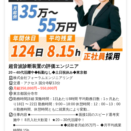
超音波診断装置の評価エンジニア
20～40代活躍中◆転勤なし◆土日祝休み◆東京都
株式会社フォーラムエンジニアリング
交通・アクセス 国分寺駅13分
月給350,000円～550,000円
東京都国分寺市
勤務時間詳細 実働時間：1日あたり8時間 平均勤務日数：1ヶ月あた
り18日 〜 22日 勤務時間：9:00～18:00 休憩時間：12：00～13：00
※勤務時間、休憩時間ともに就業先により変動...
仕事内容 ■―――――――――――――■ 面接1回のスピード選考実
施中！ 8月入社大歓迎！ ★20～30代活躍中！
■―――――――――――――■ ◆経験者月給35万円～ ◆月平均残業
時間8.15h...