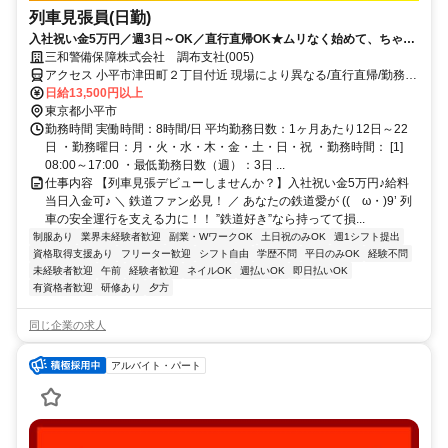
列車見張員(日勤)
入社祝い金5万円／週3日～OK／直行直帰OK★ムリなく始めて、ちゃん
と稼げる警備。
三和警備保障株式会社 調布支社(005)
アクセス 小平市津田町２丁目付近 現場により異なる/直行直帰/勤務地
相談可 ■週3日～■電話面接■即日勤務
日給13,500円以上
東京都小平市
勤務時間 実働時間：8時間/日 平均勤務日数：1ヶ月あたり12日～22
日 ・勤務曜日：月・火・水・木・金・土・日・祝 ・勤務時間： [1]
08:00～17:00 ・最低勤務日数（週）：3日 ...
仕事内容 【列車見張デビューしませんか？】入社祝い金5万円♪給料
当日入金可♪ ＼ 鉄道ファン必見！ ／ あなたの鉄道愛が ((ゝω・)9’ 列
車の安全運行を支える力に！！ ”鉄道好き”なら持ってて損...
制服あり
業界未経験者歓迎
副業・WワークOK
土日祝のみOK
週1シフト提出
資格取得支援あり
フリーター歓迎
シフト自由
学歴不問
平日のみOK
経験不問
未経験者歓迎
午前
経験者歓迎
ネイルOK
週払いOK
即日払いOK
有資格者歓迎
研修あり
夕方
同じ企業の求人
アルバイト・パート