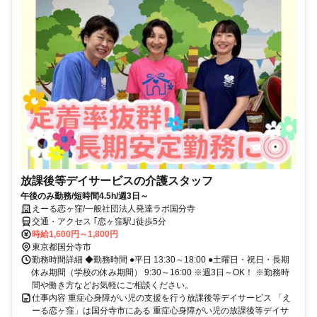
放課後等デイサービスの介護スタッフ
午後のみ勤務/短時間4.5h/週3日～
えーる恋ヶ窪/一般社団法人発達ラボ国分寺
交通・アクセス ｢恋ヶ窪駅｣徒歩5分
時給1,600円～1,800円
東京都国分寺市
勤務時間詳細 ◆勤務時間 ●平日 13:30～18:00 ●土曜日・祝日・長期
休み期間（学校の休み期間） 9:30～16:00 ※週3日～OK！ ※勤務時
間や働き方などお気軽にご相談ください。
仕事内容 重症心身障がい児の支援を行う放課後等デイサービス 「え
ーる恋ヶ窪」は国分寺市にある 重症心身障がい児の放課後等デイサ