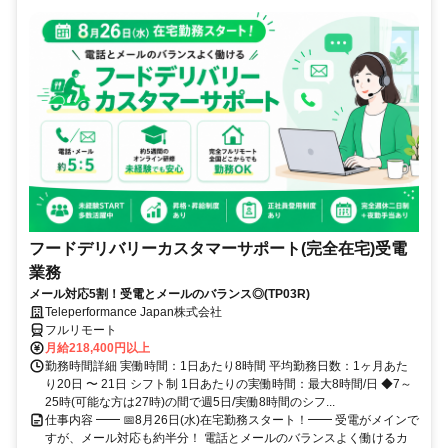
フードデリバリーカスタマーサポート(完全在宅)受電
業務
メール対応5割！受電とメールのバランス◎(TP03R)
Teleperformance Japan株式会社
フルリモート
月給218,400円以上
勤務時間詳細 実働時間：1日あたり8時間 平均勤務日数：1ヶ月あた
り20日 〜 21日 シフト制 1日あたりの実働時間：最大8時間/日 ◆7～
25時(可能な方は27時)の間で週5日/実働8時間のシフ...
仕事内容 ━━ 📅8月26日(水)在宅勤務スタート！━━ 受電がメインで
すが、メール対応も約半分！ 電話とメールのバランスよく働けるカ