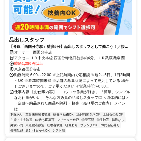
品出しスタッフ
【各線「西国分寺駅」徒歩5分】品出しスタッフとして働こう！／接客
がニガテでも安心のシンプル作業！
オーケー 西国分寺店
アクセス ＪＲ中央本線 西国分寺北口徒歩約4分、ＪＲ武蔵野線 西国
分寺北口徒歩約4分、西武国分寺線 恋ヶ窪徒歩約15分 各線「西国分
時給1,280円以上
寺駅」より徒歩5分＊自転車通勤OK
東京都国分寺市
勤務時間 6:00～22:00 ※上記時間内で応相談 ※週2～5日、1日2時間
～OK ※週20時間未満 ※店舗の募集状況によって充足している 場合
もございますので、ご了承ください ≪営業時間≫8:30...
仕事内容 【お仕事内容】 「コツコツ作業が好き」 「簡単、シンプル
なお仕事がいい」 そんな方必見の品出しスタッフ◎ ＜具体的には＞
・店舗へ納品された商品を陳列 ・接客（売り場のご案内） メイン
は...
制服あり
業界未経験者歓迎
扶養内勤務OK
1日4時間以内OK
土日祝のみOK
主婦・主夫歓迎
60代も応募可
フリーター歓迎
学歴不問
学生歓迎
転勤なし
経験不問
未経験者歓迎
経験者歓迎
研修あり
ブランクOK
70代も応募可
長期歓迎
週2・3日からOK
シフト制