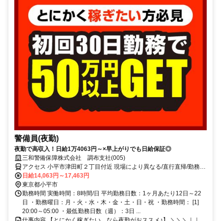
警備員(夜勤)
夜勤で高収入！日給1万4063円～×早上がりでも日給保証◎
三和警備保障株式会社 調布支社(005)
アクセス 小平市津田町２丁目付近 現場により異なる/直行直帰/勤務地
相談可 ■週3日～■電話面接■即日勤務
日給14,063円～17,463円
東京都小平市
勤務時間 実働時間：8時間/日 平均勤務日数：1ヶ月あたり12日～22
日 ・勤務曜日：月・火・水・木・金・土・日・祝 ・勤務時間： [1]
20:00～05:00 ・最低勤務日数（週）：3日 ...
仕事内容 【とにかく稼ぎたい…なら夜勤がおススメ♪】 ＼＼＼｜｜