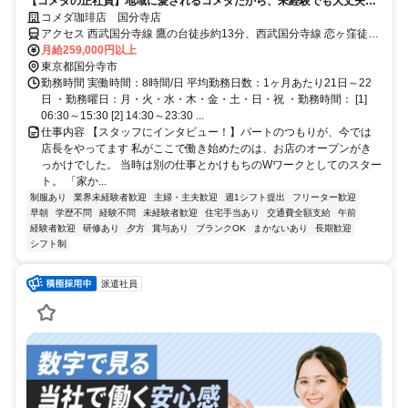
【コメダの正社員】地域に愛されるコメダだから、未経験でも大丈夫！
★完全週休2日制＆残業少なめでプライベートと両立可能◎
コメダ珈琲店 国分寺店
アクセス 西武国分寺線 鷹の台徒歩約13分、西武国分寺線 恋ヶ窪徒歩
約13分
月給259,000円以上
東京都国分寺市
勤務時間 実働時間：8時間/日 平均勤務日数：1ヶ月あたり21日～22
日 ・勤務曜日：月・火・水・木・金・土・日・祝 ・勤務時間： [1]
06:30～15:30 [2] 14:30～23:30 ...
仕事内容 【スタッフにインタビュー！】パートのつもりが、今では
店長をやってます 私がここで働き始めたのは、お店のオープンがき
っかけでした。 当時は別の仕事とかけもちのWワークとしてのスター
ト。 「家か...
制服あり
業界未経験者歓迎
主婦・主夫歓迎
週1シフト提出
フリーター歓迎
早朝
学歴不問
経験不問
未経験者歓迎
住宅手当あり
交通費全額支給
午前
経験者歓迎
研修あり
夕方
賞与あり
ブランクOK
まかないあり
長期歓迎
シフト制
派遣社員