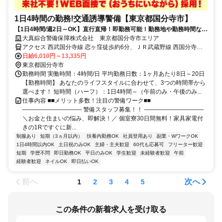
1日4時間の勤務!交通誘導警備【東京都国分寺市】
【1日4時間/週2日～OK】直行直帰！即勤務可能！勤務地や勤務時間など
ライフスタイルに合わせて働ける
大真綜合警備保障株式会社 東京都国分寺市エリア
アクセス 西武国分寺線 恋ヶ窪徒歩約6分、ＪＲ武蔵野線 西国分寺北
口徒歩約15分、ＪＲ中央本線 国分寺北口徒歩約22分 東京都国分寺市
日給6,010円～13,335円
エリア(国分寺駅、西国分寺駅、武蔵小金井駅、国立駅、武蔵境駅)
東京都国分寺市
勤務時間 実働時間：4時間/日 平均勤務日数：1ヶ月あたり8日～20日
【勤務時間】 あなたのライフスタイルに合わせて、3つの時間帯から
選べます！ 短時間（ハーフ）：1日4時間～（午前のみ・午後のみ...
仕事内容 ■■メリット多数！注目の警備ワーク■■
―――――――――― 警備スタッフ募集！！ ――――――――――
＼お金と住まいの悩み、即解決！／ 個室寮30日間無料！家具家電付
きの1Rですぐに新...
制服あり
短期（3ヵ月以内）
扶養内勤務OK
社員登用あり
副業・WワークOK
1日4時間以内OK
土日祝のみOK
主婦・主夫歓迎
60代も応募可
フリーター歓迎
短期
学歴不問
即日勤務OK
平日のみOK
学生歓迎
未経験者歓迎
午前
経験者歓迎
ネイルOK
即日払いOK
前へ
次へ
1
2
3
4
5
この条件の新着求人を受け取る