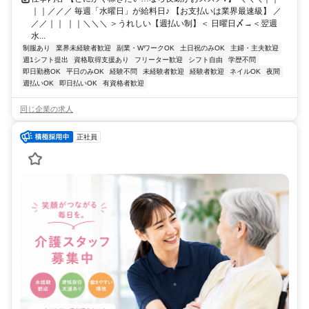
｜｜／／／ 毎週「水曜日」が給料日♪ 【お支払いは業界最速級】 ／
／／｜｜ ｜｜＼＼＼ ＞うれしい【週払い制】＜ 日曜日〆→＜翌週
水...
制服あり
業界未経験者歓迎
副業・WワークOK
土日祝のみOK
主婦・主夫歓迎
週1シフト提出
資格取得支援あり
フリーター歓迎
シフト自由
学歴不問
即日勤務OK
平日のみOK
経験不問
未経験者歓迎
経験者歓迎
ネイルOK
夜間
週払いOK
即日払いOK
有資格者歓迎
同じ企業の求人
正社員