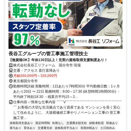
長谷工グループの管工事施工管理技士
【無資格OK】年休130日以上！充実の資格取得支援制度あり！
株式会社長谷工リフォーム 国分寺市 現場
交通・アクセス 直行直帰あり
月給260,000円～320,000円
東京都国分寺市
勤務時間詳細 実働時間：1日あたり7時間30分 平均勤務日数：1ヶ月
あたり20日 〜 22日 勤務時間：9:00～17:30 (休憩時間1時間00分) ・
平均終了時刻18:30 ・残業月平均15～2...
仕事内容 ✅簡単な仕事内容 ￣￣V￣￣￣￣￣￣￣￣￣￣￣￣￣￣￣￣
￣ お客様の大切な生活拠点であり資産である マンションを長く安心
して住めるように、 大規模修繕工事やリノベーション工事の 管工事
施工管...
資格取得支援あり
固定時間制
転勤なし
交通費全額支給
経験者歓迎
研修あり
賞与あり
育休あり
交通費支給
資格取得手当あり
長期休暇あり
土日祝休み