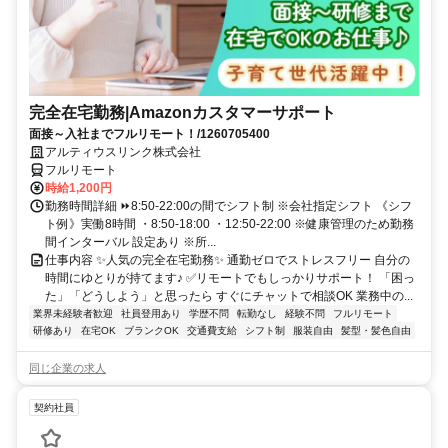
完全在宅勤務|Amazonカスタマーサポート
面接～入社までフルリモート！/1260705400
アルティウスリンク株式会社
フルリモート
時給1,200円
勤務時間詳細 ⏩8:50-22:00の間でシフト制 ※会社指定シフト 《シフ
ト例》実働8時間 ・8:50-18:00 ・12:50-22:00 ※健康管理のため勤務
間インターバル 設定あり ※所...
仕事内容 ✨人気の完全在宅勤務✨ 通勤ゼロでストレスフリー 自分の
時間にゆとりが持てます♪ ✅リモートでもしっかりサポート！ 「困っ
た」「どうしよう」と思ったら すぐにチャットで相談OK 業務中の...
業界未経験者歓迎
社員登用あり
学歴不問
転勤なし
経験不問
フルリモート
研修あり
在宅OK
ブランクOK
交通費支給
シフト制
服装自由
髪型・髪色自由
同じ企業の求人
契約社員