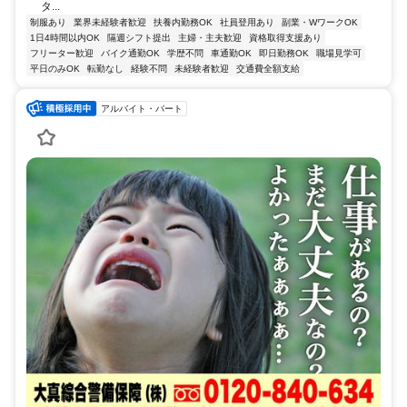
タ...
制服あり
業界未経験者歓迎
扶養内勤務OK
社員登用あり
副業・WワークOK
1日4時間以内OK
隔週シフト提出
主婦・主夫歓迎
資格取得支援あり
フリーター歓迎
バイク通勤OK
学歴不問
車通勤OK
即日勤務OK
職場見学可
平日のみOK
転勤なし
経験不問
未経験者歓迎
交通費全額支給
アルバイト・パート