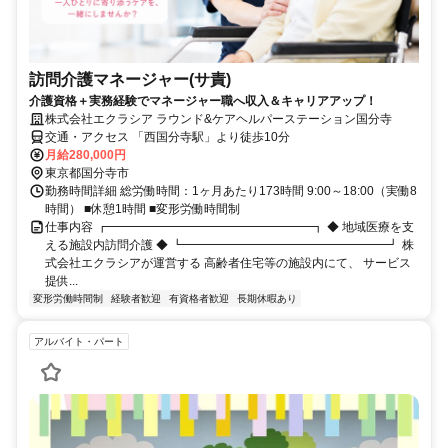
訪問介護マネージャー(サ責)
介護資格＋実務経験でマネージャー職へ収入＆キャリアアップ！
株式会社エクラシア ラウンド&ケアヘルパーステーション国分寺
交通・アクセス 「西国分寺駅」より徒歩10分
月給280,000円
東京都国分寺市
勤務時間詳細 総労働時間：1ヶ月あたり173時間 9:00～18:00（実働8
時間） ■休憩1時間 ■変形労働時間制
仕事内容 ┏━━━━━━━━━━━━━━━━━┓ ◆ 地域医療を支
える施設内訪問介護 ◆ ┗━━━━━━━━━━━━━━━━━┛ 株
式会社エクラシアが運営する 高齢者住宅等の施設内にて、 サービス
提供...
変形労働時間制
経験者歓迎
有資格者歓迎
長期休暇あり
アルバイト・パート