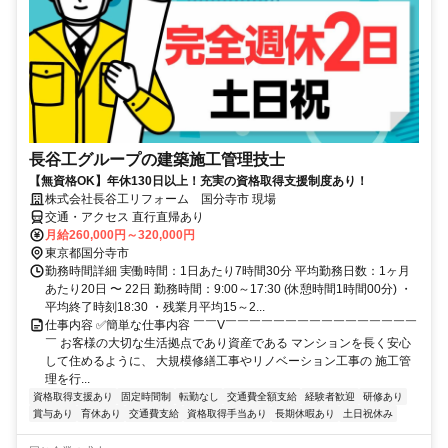
長谷工グループの建築施工管理技士
【無資格OK】年休130日以上！充実の資格取得支援制度あり！
株式会社長谷工リフォーム 国分寺市 現場
交通・アクセス 直行直帰あり
月給260,000円～320,000円
東京都国分寺市
勤務時間詳細 実働時間：1日あたり7時間30分 平均勤務日数：1ヶ月
あたり20日 〜 22日 勤務時間：9:00～17:30 (休憩時間1時間00分) ・
平均終了時刻18:30 ・残業月平均15～2...
仕事内容 ✅簡単な仕事内容 ￣￣V￣￣￣￣￣￣￣￣￣￣￣￣￣￣￣￣
￣ お客様の大切な生活拠点であり資産である マンションを長く安心
して住めるように、 大規模修繕工事やリノベーション工事の 施工管
理を行...
資格取得支援あり
固定時間制
転勤なし
交通費全額支給
経験者歓迎
研修あり
賞与あり
育休あり
交通費支給
資格取得手当あり
長期休暇あり
土日祝休み