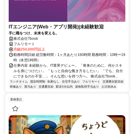
ITエンジニア(Web・アプリ開発)|未経験歓迎
手に職をつけ、未来を変える。
株式会社Tbook
フルリモート
月給250,000円以上
勤務時間詳細 総労働時間：1ヶ月あたり160時間 勤務時間：10時〜19
時（休憩1時間）
仕事内容 未経験から、IT業界デビュー。 「将来のために、何かスキ
ルを身につけたい」 「もっと自由な働き方をしたい」 「でも、自分
にできるのか不安…」 そんな想いを持つ方へ。 株式会社Tbook...
ランチタイム
固定時間制
転勤なし
住宅手当あり
フルリモート
交通費全額支給
研修あり
賞与あり
交通費支給
駅近5分以内
資格取得手当あり
土日祝休み
業務委託