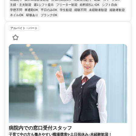
主婦・主夫歓迎
週1シフト提出
フリーター歓迎
給料前払いOK
シフト自由
学歴不問
車通勤OK
平日のみOK
学生歓迎
経験不問
未経験者歓迎
経験者歓迎
ネイルOK
研修あり
ブランクOK
アルバイト・パート
病院内での窓口受付スタッフ
子育て中の方も働きやすい職場環境✨土日祝休み♪未経験歓迎！