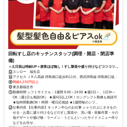
回転すし店のキッチンスタッフ(調理・開店・閉店準
備)
＜土日祝は時給UP＞接客ほぼ無し！すし製造や盛り付けなどコツコツ働
ける
スシロー 福生店
アクセス ＪＲ八高線 拝島南口徒歩約11分、西武拝島線 拝島南口徒歩
約11分、ＪＲ青梅線/ＪＲ中央本線 拝島南口徒歩約11分
時給1,230円以上
東京都福生市
勤務時間 シフトサイクル：1週間 9:00～24:00 ★週2日～、1日3h～
OK（週1日も相談OK） ★週4日以上OK！ロングシフト勤務も相談可
★短時間勤務OK！時間・曜日応相談 ★1週間毎のシフ...
仕事内容 【仕事内容】キッチン中心のお仕事 シャリの上にネタをの
せる・お皿に盛り付けるなどのすし製造や、洗い場・炊飯作業・その
他デザートや揚げ物・ラーメン・うどんといったサイドメニュー作り
などをお任せ...