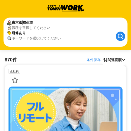
東京都
福生市
職種を選択してください
研修あり
キーワードを選択してください
870件
条件保存
関連度順
正社員