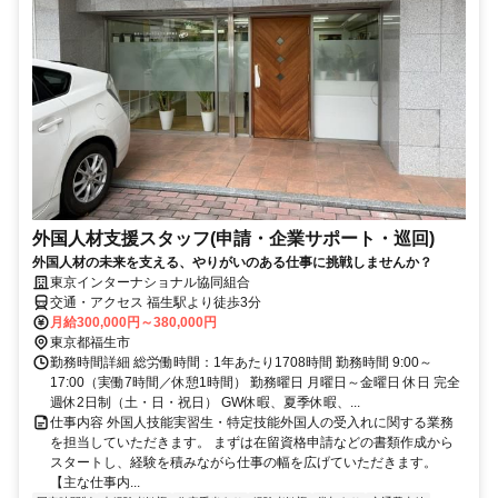
外国人材支援スタッフ(申請・企業サポート・巡回)
外国人材の未来を支える、やりがいのある仕事に挑戦しませんか？
東京インターナショナル協同組合
交通・アクセス 福生駅より徒歩3分
月給300,000円～380,000円
東京都福生市
勤務時間詳細 総労働時間：1年あたり1708時間 勤務時間 9:00～
17:00（実働7時間／休憩1時間） 勤務曜日 月曜日～金曜日 休日 完全
週休2日制（土・日・祝日） GW休暇、夏季休暇、...
仕事内容 外国人技能実習生・特定技能外国人の受入れに関する業務
を担当していただきます。 まずは在留資格申請などの書類作成から
スタートし、経験を積みながら仕事の幅を広げていただきます。
【主な仕事内...