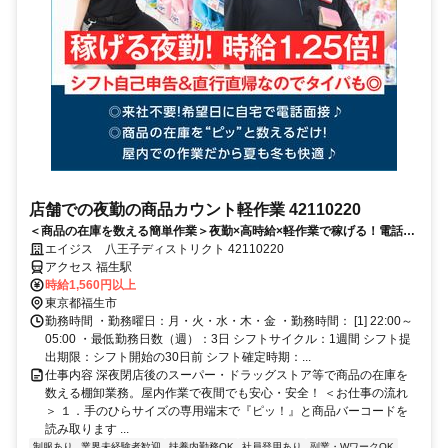
店舗での夜勤の商品カウント軽作業 42110220
＜商品の在庫を数える簡単作業＞夜勤×高時給×軽作業で稼げる！電話面
接で来社＆履歴書不要！
エイジス 八王子ディストリクト 42110220
アクセス 福生駅
時給1,560円以上
東京都福生市
勤務時間 ・勤務曜日：月・火・水・木・金 ・勤務時間： [1] 22:00～
05:00 ・最低勤務日数（週）：3日 シフトサイクル：1週間 シフト提
出期限：シフト開始の30日前 シフト確定時期：...
仕事内容 深夜閉店後のスーパー・ドラッグストア等で商品の在庫を
数える棚卸業務。屋内作業で夜間でも安心・安全！ ＜お仕事の流れ
＞ １．手のひらサイズの専用端末で『ピッ！』と商品バーコードを
読み取ります ...
制服あり
業界未経験者歓迎
扶養内勤務OK
社員登用あり
副業・WワークOK