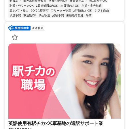
制服あり
業界未経験者歓迎
扶養内勤務OK
社員登用あり
週1日からOK
副業・WワークOK
1日4時間以内OK
土日祝のみOK
主婦・主夫歓迎
週1シフト提出
60代も応募可
フリーター歓迎
給料前払いOK
シフト自由
学歴不問
車通勤OK
学生歓迎
経験不問
未経験者歓迎
午前
派遣社員
英語使用有駅チカ×米軍基地の通訳サポート業