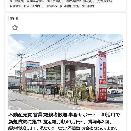
固定時間制
未経験者歓迎
住宅手当あり
経験者歓迎
賞与あり
交通費支給
長期歓迎
駅近5分以内
土日祝休み
服装自由
髪型・髪色自由
正社員
不動産売買 営業(経験者歓迎/事務サポート・AI活用で
新規成約に集中/固定給月額40万円~、賞与年2回、営
経験者歓迎します。私たちは、ただの不動産仲介会社ではありません。
業職平均年収 約929万円)