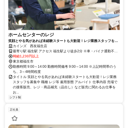
ホームセンターのレジ
笑顔とやる気があれば未経験スタートも大歓迎！レジ業務スタッフを募
集中
カインズ 西友福生店
最寄り駅 福生駅 アクセス 福生駅より徒歩2分 ※車・バイク通勤不可
（店舗により異なる）
時給1,230円以上
東京都福生市
勤務時間 9:00～14:00 勤務時間備考 9:00～14:00 ※上記時間帯のう
ち、3～4時間程度
タイトル 笑顔とやる気があれば未経験スタートも大歓迎！レジ業務
スタッフを募集中 職種 レジ等 雇用形態 アルバイト 仕事内容 売場で
の接客販売、レジ・商品補充（品出し）など販売に関わるお仕事を
お...
シフト制
正社員