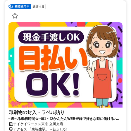
派遣社員
印刷物の封入・ラベル貼り
<選べる勤務時間☆>週1～◎かんたんWEB登録で好きな時に働ける♪お
友達との応募歓迎！日払いOK！
テイケイワークス東京 立川支店
アクセス 「東福生駅」～徒歩10分