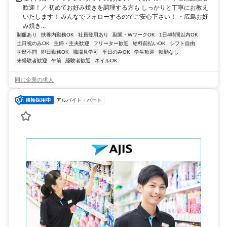
歓迎！／ 初めてお好み焼きを調理する方も しっかりと丁寧にお教え
いたします！ みんなでフォローするのでご安心下さい！ ・広島お好
み焼き...
制服あり
扶養内勤務OK
社員登用あり
副業・WワークOK
1日4時間以内OK
土日祝のみOK
主婦・主夫歓迎
フリーター歓迎
給料前払いOK
シフト自由
学歴不問
即日勤務OK
職場見学可
平日のみOK
学生歓迎
転勤なし
未経験者歓迎
午前
経験者歓迎
ネイルOK
同じ企業の求人
アルバイト・パート