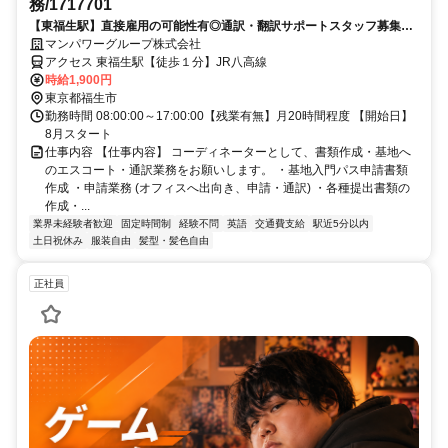
務/1717701
【東福生駅】直接雇用の可能性有◎通訳・翻訳サポートスタッフ募集★
コーディネーターとして、書類作成・基地へのエスコート・通訳業務を
マンパワーグループ株式会社
担当頂きます☆彡
アクセス 東福生駅【徒歩１分】JR八高線
時給1,900円
東京都福生市
勤務時間 08:00:00～17:00:00【残業有無】月20時間程度 【開始日】
8月スタート
仕事内容 【仕事内容】 コーディネーターとして、書類作成・基地へ
のエスコート・通訳業務をお願いします。 ・基地入門パス申請書類
作成 ・申請業務 (オフィスへ出向き、申請・通訳) ・各種提出書類の
作成・...
業界未経験者歓迎
固定時間制
経験不問
英語
交通費支給
駅近5分以内
土日祝休み
服装自由
髪型・髪色自由
正社員