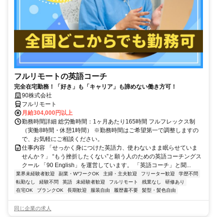
フルリモートの英語コーチ
完全在宅勤務！「好き」も「キャリア」も諦めない働き方可！
90株式会社
フルリモート
月給304,000円以上
勤務時間詳細 総労働時間：1ヶ月あたり165時間 フルフレックス制
（実働8時間・休憩1時間） ※勤務時間はご希望第一で調整しますの
で、お気軽にご相談ください。
仕事内容 「せっかく身につけた英語力、使わないまま眠らせていま
せんか？」 “もう挫折したくない”と願う人のための英語コーチングス
クール 「90 English」を運営しています。 「英語コーチ」と聞...
業界未経験者歓迎
副業・WワークOK
主婦・主夫歓迎
フリーター歓迎
学歴不問
転勤なし
経験不問
英語
未経験者歓迎
フルリモート
残業なし
研修あり
在宅OK
ブランクOK
長期歓迎
服装自由
履歴書不要
髪型・髪色自由
同じ企業の求人