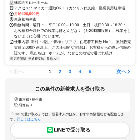
西多摩エリア（羽村・青梅・福生・昭島・あきる野・日の出町・瑞穂
株式会社山一ホーム
町）に根差し、業歴40年。地域の地主様とも長いお付き合いをしなが
アクセス: * マイカー通勤OK！（ガソリン代支給、従業員用駐車場あ
ら、グループ企業「山一建設」とともに、用地の仕入れから開発・造
り） * 交通 ①JR青梅線「福生」駅より徒歩14分（JR「立川」駅
月給400,000円
成、設計、建築、販売までを「一社通貫」で行うデベロッパーです。
から「福生」駅まで乗車時間19分）、立川バス「福生第六小学校バス
東京都福生市
停（福13）」より徒歩3分 ②JR青梅線「羽村」駅より徒歩17分
勤務時間・曜日: * 平日10:00～19:00、土日・祝日9:30～18:30 *
お客様都合以外での残業はほとんどなく（月20時間程度）、残業をし
ないように心掛けています。
仕事内容: 羽村・福生・青梅エリアで、住宅着工棟数 No.1。 累計販売
実績 2,000区画以上。 この圧倒的な実績は、お客様からの厚い信頼の
証です。 私たち山一ホームが、なぜこの地域で選ばれ続け...
固定時間制
交通費支給
昇給あり
前へ
次へ
1
2
3
4
5
この条件の新着求人を受け取る
東京都 / 福生市
研修あり
「LINEで受け取る」では、新着求人のほか、おすすめ情報なども配信しま
す。
詳しくはこちら
LINEで受け取る