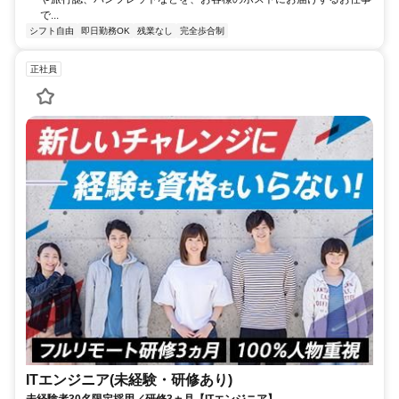
で...
シフト自由
即日勤務OK
残業なし
完全歩合制
正社員
ITエンジニア(未経験・研修あり)
未経験者30名限定採用／研修3ヵ月【ITエンジニア】