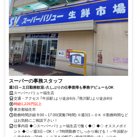
スーパーの事務スタッフ
週3日～土日勤務歓迎♪久しぶりの仕事復帰も事務デビューもOK
スーパーバリュー福生店
交通・アクセス ｢牛浜駅｣より徒歩6分､｢熊川駅｣より徒歩8分
時給1,226円以上
東京都福生市
勤務時間詳細 9:00～17:00(実働7時間) ※週3日～ＯＫ ※勤務時間など
はお気軽にご相談下さい！
仕事内容 ◆◇スーパーバリュー福生店で働く◆◇ ◆◇ オススメポイ
ント ◆◇ ✅週3日～OK！ ✅7時間勤務でしっかり稼げる！ ✅牛浜駅か
ら徒歩6分 ✅20代～シニアまで幅広い世代活躍中 ✅久しぶりの...