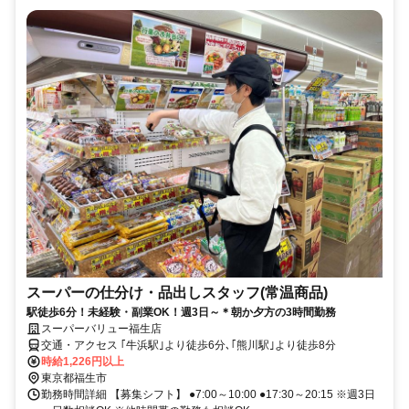
スーパーの仕分け・品出しスタッフ(常温商品)
駅徒歩6分！未経験・副業OK！週3日～＊朝か夕方の3時間勤務
スーパーバリュー福生店
交通・アクセス ｢牛浜駅｣より徒歩6分､｢熊川駅｣より徒歩8分
時給1,226円以上
東京都福生市
勤務時間詳細 【募集シフト】 ●7:00～10:00 ●17:30～20:15 ※週3日