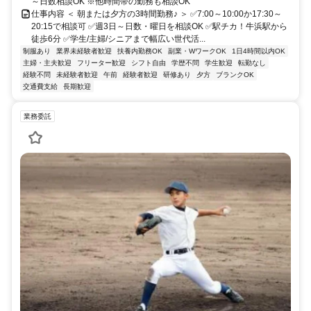
～日数相談OK ※他時間帯の勤務も相談OK
仕事内容 ＜ 朝または夕方の3時間勤務♪ ＞ ✅7:00～10:00か17:30～
20:15で相談可 ✅週3日～日数・曜日を相談OK ✅駅チカ！牛浜駅から
徒歩6分 ✅学生/主婦/シニアまで幅広い世代活...
制服あり
業界未経験者歓迎
扶養内勤務OK
副業・WワークOK
1日4時間以内OK
主婦・主夫歓迎
フリーター歓迎
シフト自由
学歴不問
学生歓迎
転勤なし
経験不問
未経験者歓迎
午前
経験者歓迎
研修あり
夕方
ブランクOK
交通費支給
長期歓迎
業務委託