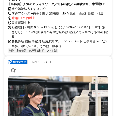
【事務員】人気のオフィスワーク／1日4時間／未経験者可／車通勤OK
社会福祉法人あすはの会
交通アクセス ■福生学園 JR青梅線・JR八高線・西武拝島線「拝島
駅」徒歩12分
時給1,371円以上
東京都福生市
勤務曜日・時間 9:00～13:00もしくは10:00～14:00 ※1日4時間（休
憩なし） ※この時間以外の希望は応相談 勤務／月～金のうち週4日勤
務
募集要項 職種 事務員 雇用形態 アルバイト / パート 仕事内容 PC入力
業務、銀行入出金、その他一般事務
主婦・主夫歓迎
未経験者歓迎
シフト制
アルバイト・パート