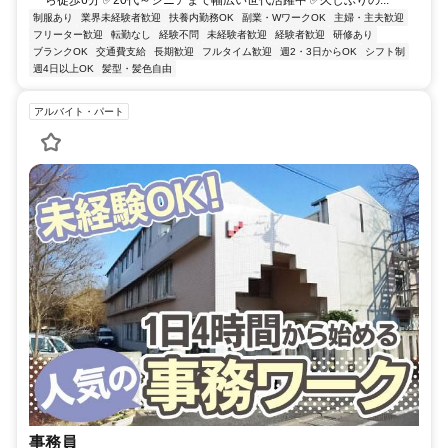
制服あり
業界未経験者歓迎
扶養内勤務OK
副業・WワークOK
主婦・主夫歓迎
フリーター歓迎
転勤なし
経験不問
未経験者歓迎
経験者歓迎
研修あり
ブランクOK
交通費支給
長期歓迎
フルタイム歓迎
週2・3日からOK
シフト制
週4日以上OK
髪型・髪色自由
アルバイト・パート
事務員