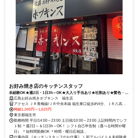
お好み焼き店のキッチンスタッフ
未経験OK★週2日・1日3h～OK★大入り手当あり★社割あり★髪色・髪
型自由★履歴書不要・WEB面接OK
広島お好み焼きホプキンス 福生店
アクセス ＪＲ青梅線/ＪＲ中央本線 福生東口徒歩約4分、ＪＲ八高線
東福生西口徒歩約10分、ＪＲ青梅線/ＪＲ中央本線 牛浜東口徒歩約13
時給1,300円～1,625円
分
東京都福生市
勤務時間 平日/14:00～23:00 土日祝/10:00～23:00 上記時間内でシフ
ト制 ＊週2日～＆1日3h～OK！ シフト自己申告制（選べる時間や曜
日） ＊短時間勤務OK ＊時間・曜日応相談...
仕事内容 《キッチンスタッフのお仕事》 ＼初アルバイト＆未経験者