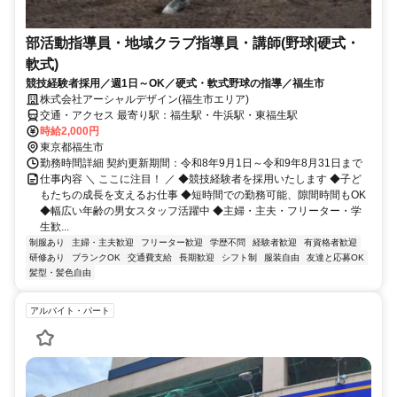
部活動指導員・地域クラブ指導員・講師(野球|硬式・
軟式)
競技経験者採用／週1日～OK／硬式・軟式野球の指導／福生市
株式会社アーシャルデザイン(福生市エリア)
交通・アクセス 最寄り駅：福生駅・牛浜駅・東福生駅
時給2,000円
東京都福生市
勤務時間詳細 契約更新期間：令和8年9月1日～令和9年8月31日まで
仕事内容 ＼ ここに注目！ ／ ◆競技経験者を採用いたします ◆子ど
もたちの成長を支えるお仕事 ◆短時間での勤務可能、隙間時間もOK
◆幅広い年齢の男女スタッフ活躍中 ◆主婦・主夫・フリーター・学
生歓...
制服あり
主婦・主夫歓迎
フリーター歓迎
学歴不問
経験者歓迎
有資格者歓迎
研修あり
ブランクOK
交通費支給
長期歓迎
シフト制
服装自由
友達と応募OK
髪型・髪色自由
アルバイト・パート