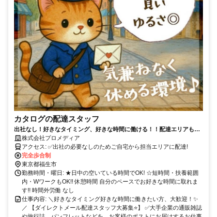
カタログの配達スタッフ
出社なし！好きなタイミング、好きな時間に働ける！！配達エリアもご
相談OK! 【ダイレクトメール配達スタッフ大募集】
株式会社プロメディア
アクセス: ✅出社の必要なしのためご自宅から担当エリアに配達!
完全歩合制
東京都福生市
勤務時間・曜日: ★日中の空いている時間でOK! ☆短時間・扶養範囲
内・WワークもOK!! 休憩時間 自分のペースでお好きな時間に取れま
す!! 時間外労働 なし
仕事内容: ＼好きなタイミング好きな時間に働きたい方、大歓迎！✨
／ 【ダイレクトメール配達スタッフ大募集⭐】 ✅大手企業の通販雑誌
や旅行誌、パンフレットなどを、お客様のポストにお届けするお仕事