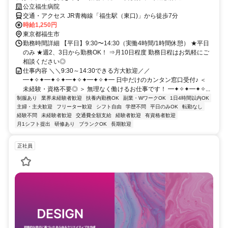
公立福生病院
交通・アクセス JR青梅線「福生駅（東口)」から徒歩7分
時給1,250円
東京都福生市
勤務時間詳細 【平日】9:30〜14:30（実働4時間/1時間休憩） ★平日
のみ ★週2、3日から勤務OK！ ⇒月10日程度 勤務日程はお気軽にご
相談ください◎
仕事内容 ＼＼9:30～14:30できる方大歓迎／／
━✦✧✦━✦✧✦━✦✧✦━✦✧✦━ 日中だけのカンタン窓口受付♪ ＜
未経験・資格不要◎ ＞ 無理なく働けるお仕事です！ ━✦✧✦━✦✧...
制服あり
業界未経験者歓迎
扶養内勤務OK
副業・WワークOK
1日4時間以内OK
主婦・主夫歓迎
フリーター歓迎
シフト自由
学歴不問
平日のみOK
転勤なし
経験不問
未経験者歓迎
交通費全額支給
経験者歓迎
有資格者歓迎
月1シフト提出
研修あり
ブランクOK
長期歓迎
正社員