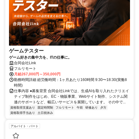
ゲームテスター
ゲーム好きの集中力を、ITの仕事に。
合同会社Link
フルリモート
月給267,000円～350,000円
勤務時間詳細 総労働時間：1ヶ月あたり160時間 9:30〜18:30(実働8
時間)
仕事内容 ●募集背景 合同会社Linkでは、生成AIを取り入れたクリエイ
ティブ制作をはじめ、EC・物販事業、Webサイト制作、システム関
連のサポートなど、幅広いサービスを展開しています。 その中で...
資格取得支援あり
固定時間制
フルリモート
午前
研修あり
夕方
資格取得手当あり
土日祝休み
アルバイト・パート