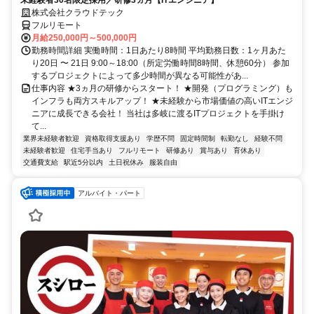
株式会社クラウドテック
フルリモート
月給250,000円～500,000円
勤務時間詳細 実働時間：1日あたり8時間 平均勤務日数：1ヶ月あた
り20日 〜 21日 9:00～18:00（所定労働時間8時間、休憩60分） 参加
するプロジェクトによって多少時間が異なる可能性があ...
仕事内容 ★3ヵ月の研修からスタート！ ★開発（プログラミング）も
インフラも両方スキルアップ！ ★未経験から市場価値の高いITエンジ
ニアに成長できる会社！ 当社は多岐に渡るITプロジェクトを手掛け
て...
業界未経験者歓迎
資格取得支援あり
学歴不問
固定時間制
転勤なし
経験不問
未経験者歓迎
住宅手当あり
フルリモート
研修あり
賞与あり
育休あり
交通費支給
駅近5分以内
土日祝休み
服装自由
アルバイト・パート