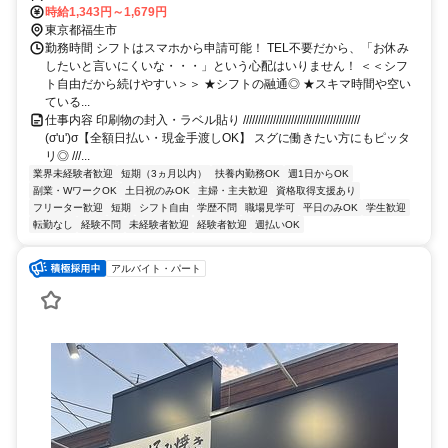
時給1,343円～1,679円
東京都福生市
勤務時間 シフトはスマホから申請可能！ TEL不要だから、「お休み
したいと言いにくいな・・・」という心配はいりません！ ＜＜シフ
ト自由だから続けやすい＞＞ ★シフトの融通◎ ★スキマ時間や空い
ている...
仕事内容 印刷物の封入・ラベル貼り ///////////////////////////////////////
(σ'u')σ【全額日払い・現金手渡しOK】 スグに働きたい方にもピッタ
リ◎ ///...
業界未経験者歓迎
短期（3ヵ月以内）
扶養内勤務OK
週1日からOK
副業・WワークOK
土日祝のみOK
主婦・主夫歓迎
資格取得支援あり
フリーター歓迎
短期
シフト自由
学歴不問
職場見学可
平日のみOK
学生歓迎
転勤なし
経験不問
未経験者歓迎
経験者歓迎
週払いOK
アルバイト・パート