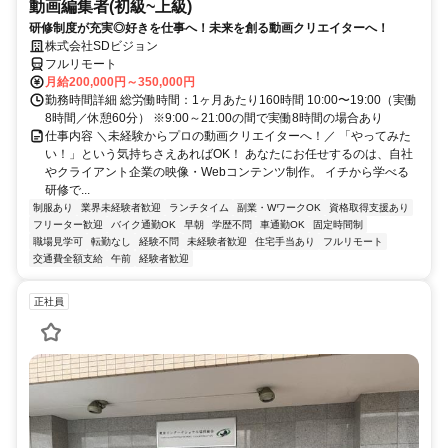
動画編集者(初級~上級)
研修制度が充実◎好きを仕事へ！未来を創る動画クリエイターへ！
株式会社SDビジョン
フルリモート
月給200,000円～350,000円
勤務時間詳細 総労働時間：1ヶ月あたり160時間 10:00〜19:00（実働
8時間／休憩60分） ※9:00～21:00の間で実働8時間の場合あり
仕事内容 ＼未経験からプロの動画クリエイターへ！／ 「やってみた
い！」という気持ちさえあればOK！ あなたにお任せするのは、自社
やクライアント企業の映像・Webコンテンツ制作。 イチから学べる
研修で...
制服あり
業界未経験者歓迎
ランチタイム
副業・WワークOK
資格取得支援あり
フリーター歓迎
バイク通勤OK
早朝
学歴不問
車通勤OK
固定時間制
職場見学可
転勤なし
経験不問
未経験者歓迎
住宅手当あり
フルリモート
交通費全額支給
午前
経験者歓迎
正社員