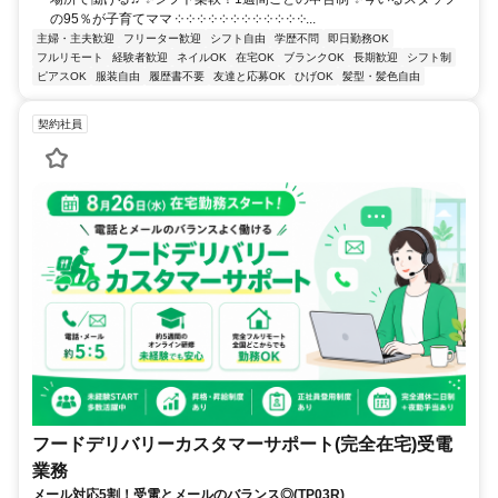
の95％が子育てママ ༶ ༶ ༶ ༶ ༶ ༶ ༶ ༶ ༶ ༶ ༶ ༶...
主婦・主夫歓迎
フリーター歓迎
シフト自由
学歴不問
即日勤務OK
フルリモート
経験者歓迎
ネイルOK
在宅OK
ブランクOK
長期歓迎
シフト制
ピアスOK
服装自由
履歴書不要
友達と応募OK
ひげOK
髪型・髪色自由
契約社員
フードデリバリーカスタマーサポート(完全在宅)受電
業務
メール対応5割！受電とメールのバランス◎(TP03R)