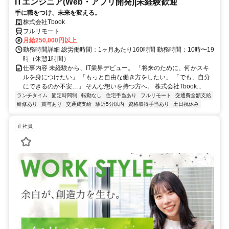
ITエンジニア(Web・アプリ開発)|未経験歓迎
手に職をつけ、未来を変える。
株式会社Tbook
フルリモート
月給250,000円以上
勤務時間詳細 総労働時間：1ヶ月あたり160時間 勤務時間：10時〜19
時（休憩1時間）
仕事内容 未経験から、IT業界デビュー。 「将来のために、何かスキ
ルを身につけたい」 「もっと自由な働き方をしたい」 「でも、自分
にできるのか不安…」 そんな想いを持つ方へ。 株式会社Tbook...
ランチタイム
固定時間制
転勤なし
住宅手当あり
フルリモート
交通費全額支給
研修あり
賞与あり
交通費支給
駅近5分以内
資格取得手当あり
土日祝休み
正社員