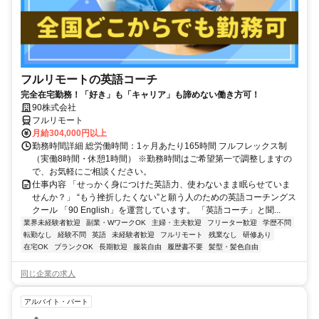
フルリモートの英語コーチ
完全在宅勤務！「好き」も「キャリア」も諦めない働き方可！
90株式会社
フルリモート
月給304,000円以上
勤務時間詳細 総労働時間：1ヶ月あたり165時間 フルフレックス制
（実働8時間・休憩1時間） ※勤務時間はご希望第一で調整しますの
で、お気軽にご相談ください。
仕事内容 「せっかく身につけた英語力、使わないまま眠らせていま
せんか？」 “もう挫折したくない”と願う人のための英語コーチングス
クール 「90 English」を運営しています。 「英語コーチ」と聞...
業界未経験者歓迎
副業・WワークOK
主婦・主夫歓迎
フリーター歓迎
学歴不問
転勤なし
経験不問
英語
未経験者歓迎
フルリモート
残業なし
研修あり
在宅OK
ブランクOK
長期歓迎
服装自由
履歴書不要
髪型・髪色自由
同じ企業の求人
アルバイト・パート