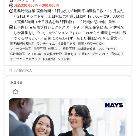
フルリモート
月給330,000円～360,000円
勤務時間詳細 実働時間：1日あたり8時間 平均勤務日数：1ヶ月あた
り21日 ▼シフト制：土日祝日含む週5日勤務 17：00～翌9：00の間
で実働8時間（土日祝含む週5日勤務） ・1時間休憩の他に前半...
仕事内容 ★新規プロジェクトスタート★ ✅ 完全在宅勤務♪ ✅ 弊社で
しか募集をしていないポジションです♪ ✅ これからの組織を一緒に形
づくるやりがい ✅ 前例にとらわれず、新しい挑戦ができる環境 ✅...
業界未経験者歓迎
ランチタイム
社員登用あり
副業・WワークOK
フリーター歓迎
学歴不問
転勤なし
経験不問
未経験者歓迎
フルリモート
経験者歓迎
ネイルOK
有資格者歓迎
研修あり
在宅OK
ブランクOK
育休あり
オープニングスタッフ
長期歓迎
シフト制
同じ企業の求人
派遣社員