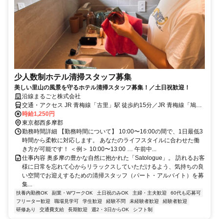
少人数制ホテル清掃スタッフ募集
美しい里山の風景を守るホテル清掃スタッフ募集！／土日祝歓迎！
沿線まるごと株式会社
交通・アクセス JR 青梅線「古里」駅 徒歩約15分／JR 青梅線「鳩ノ
巣」駅 徒歩約20分
時給1,250円
東京都西多摩郡
勤務時間詳細 【勤務時間について】 10:00〜16:00の間で、1日最低3
時間から柔軟に対応します。 あなたのライフスタイルに合わせた働
き方が可能です！ ＜例＞ 10:00〜13:00 … 午前中...
仕事内容 奥多摩の豊かな自然に抱かれた「Satologue」。 訪れるお客
様に日常を忘れて心からリラックスしていただけるよう、気持ちの良
い空間でお迎えするための清掃スタッフ（パート・アルバイト）を募
集...
扶養内勤務OK
副業・WワークOK
土日祝のみOK
主婦・主夫歓迎
60代も応募可
フリーター歓迎
職場見学可
学生歓迎
経験不問
未経験者歓迎
経験者歓迎
研修あり
交通費支給
長期歓迎
週2・3日からOK
シフト制