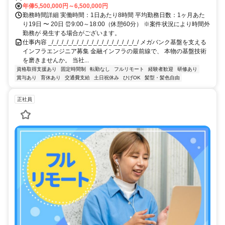
年俸5,500,000円～6,500,000円
勤務時間詳細 実働時間：1日あたり8時間 平均勤務日数：1ヶ月あた
り19日 〜 20日 ⏰9:00～18:00（休憩60分） ※案件状況により時間外
勤務が 発生する場合がございます。
仕事内容 _/_/_/_/_/_/_/_/_/_/_/_/_/_/_/_/_/_/ メガバンク基盤を支える
インフラエンジニア募集 金融インフラの最前線で、 本物の基盤技術
を磨きませんか。 当社...
資格取得支援あり
固定時間制
転勤なし
フルリモート
経験者歓迎
研修あり
賞与あり
育休あり
交通費支給
土日祝休み
ひげOK
髪型・髪色自由
正社員