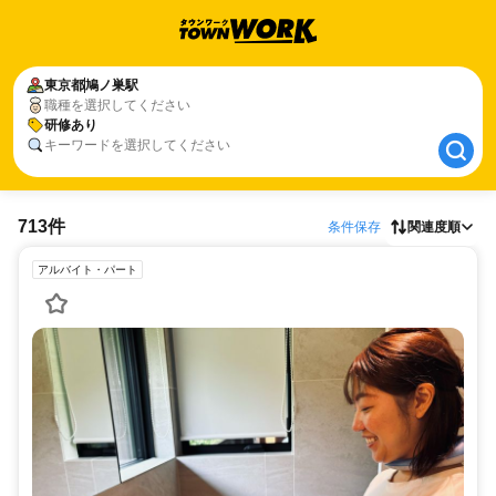
東京都
東京都
鳩ノ巣駅
鳩ノ巣駅
職種を選択してください
研修あり
研修あり
キーワードを選択してください
713件
条件保存
関連度順
アルバイト・パート