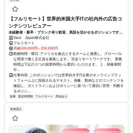
【フルリモート】世界的米国大手ITの社内外の広告コ
ンテンツレビュアー
未経験者・新卒・ブランク有り歓迎、英語を活かせるポジションです。
完全リモート
Vaco Japan株式会社
フルリモート
月給249,000円～250,000円
勤務時間・曜日: アメリカを拠点とするチームと連携し、グローバル
な環境で働く正社員を募集します。 完全リモートワークです。 業務
時間は下記の３つの就業時間から選択いただけます。 １．研修期間
中...
仕事内容: このポジションでは世界的大手IT企業のオンラインプラッ
トフォーム上に投稿されるテキスト、画像、動画などのコンテンツを
確認し、ガイドラインおよびポリシーに基づいて適切に管理・判断す
るポジシ...
急募
固定時間制
フルリモート
昇給あり
業務委託