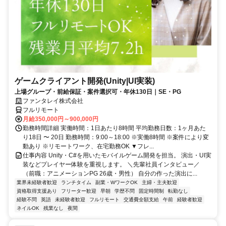
ゲームクライアント開発(Unity|UI実装)
上場グループ・前給保証・案件選択可・年休130日｜SE・PG
ファンタレイ株式会社
フルリモート
月給350,000円～900,000円
勤務時間詳細 実働時間：1日あたり8時間 平均勤務日数：1ヶ月あた
り18日 〜 20日 勤務時間：9:00～18:00 ※実働8時間 ※案件により変
動あり ※リモートワーク、在宅勤務OK ▼フレ...
仕事内容 Unity・C#を用いたモバイルゲーム開発を担当。 演出・UI実
装などプレイヤー体験を重視します。 ＼先輩社員インタビュー／
（前職：アニメーションPG 26歳・男性） 自分の作った演出に...
業界未経験者歓迎
ランチタイム
副業・WワークOK
主婦・主夫歓迎
資格取得支援あり
フリーター歓迎
早朝
学歴不問
固定時間制
転勤なし
経験不問
英語
未経験者歓迎
フルリモート
交通費全額支給
午前
経験者歓迎
ネイルOK
残業なし
夜間