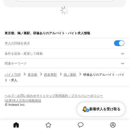
東京都、鳩ノ巣駅、研修ありのアルバイト・バイト求人情報
求人の詳細を表示
条件を追加・変更して検索
市区町村を追加・変更
関連キーワード
完全在宅ワーク 全国
シール貼り 在宅
現在地周辺
ガチャガチャ
犬カフェ
東京都
駅を追加・変更
バイトTOP
東京都
西多摩郡
鳩ノ巣駅
研修ありのアルバイト・バイ
東京都
すべて
ト・求人
東京23区
すべて
職種を追加・変更
JR東海道本線(東京～熱海)
千代田区
中央区
港区
新宿区
文京区
台東区
墨田区
江東区
品川区
目黒区
大田区
東京駅
新橋駅
品川駅
飲食・フードサービス
世田谷区
渋谷区
中野区
杉並区
豊島区
北区
荒川区
板橋区
練馬区
足立区
葛飾区
特徴を追加・変更
飲食・フードサービス
江戸川区
すべて
ヘルプ・お問い合わせ
サイトマップ
利用規約・プライバシーポリシー
JR山手線
ホールスタッフ
キッチンスタッフ
皿洗い・洗い場
精肉・鮮魚加工
給食調理
人気
[企業]求人広告の掲載相談
大崎駅
五反田駅
目黒駅
恵比寿駅
渋谷駅
原宿駅
代々木駅
新宿駅
新大久保駅
八王子市
立川市
武蔵野市
三鷹市
青梅市
府中市
昭島市
調布市
町田市
小金井市
雇用形態を追加・変更
パン屋（ベーカリー）
フードカウンター販売員
バー（BAR）・バーテンダー
日払いOK
高校生歓迎
学生歓迎
深夜の仕事
髪型・髪色自由
ひげOK
ネイルOK
高田馬場駅
目白駅
池袋駅
大塚駅
巣鴨駅
駒込駅
田端駅
西日暮里駅
日暮里駅
鶯谷駅
小平市
日野市
東村山市
国分寺市
国立市
福生市
狛江市
東大和市
清瀬市
新着求人を受け取る
飲食店補助（開店・閉店準備）
飲食店（店長・マネージャー）
ピアスOK
アルバイト・パート
履歴書不要
オープニングスタッフ
留学生・外国人活躍中
上野駅
御徒町駅
秋葉原駅
神田駅
東京駅
有楽町駅
新橋駅
浜松町駅
田町駅
東久留米市
武蔵村山市
多摩市
稲城市
羽村市
あきる野市
西東京市
大島町
利島村
都道府県を変更
営業・販売
勤務期間
正社員
高輪ゲートウェイ駅
品川駅
新島村
神津島村
三宅村
御蔵島村
八丈町
青ヶ島村
小笠原村
西多摩郡
営業・販売
すべて
短期
契約社員
単発・1日OK
長期
期間限定（春夏冬休み等）
JR南武線
営業
テレフォンアポインター（テレアポ）
ルートセールス
コンビニ
シフト
派遣社員
矢野口駅
稲城長沼駅
南多摩駅
府中本町駅
分倍河原駅
西府駅
谷保駅
矢川駅
西国立駅
フードカウンター販売員
アパレル
家電量販店・携帯販売（携帯ショップ）