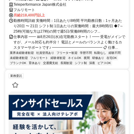
Teleperformance Japan株式会社
フルリモート
月給218,400円以上
勤務時間詳細 実働時間：1日あたり8時間 平均勤務日数：1ヶ月あた
り20日 〜 21日 シフト制 1日あたりの実働時間：最大8時間/日 ◆7～
25時(可能な方は27時)の間で週5日/実働8時間のシフ...
仕事内容 ━━ 📅8月26日(水)在宅勤務スタート！━━ 受電がメインで
すが、メール対応も約半分！ 電話とメールのバランスよく働けるカ
スタマーサポートです♪ ━━━━━━━━━━━━━━ 📋 仕事...
業界未経験者歓迎
社員登用あり
フリーター歓迎
学歴不問
転勤なし
経験不問
未経験者歓迎
フルリモート
経験者歓迎
ネイルOK
夜間
研修あり
在宅OK
ブランクOK
育休あり
交通費支給
長期歓迎
シフト制
深夜
ピアスOK
業務委託