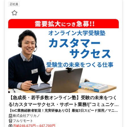
正社員
【急成長・若手多数オンライン塾】受験の未来をつく
る!カスタマーサクセス・サポート業務!|”コミュニケー
【toC業務経験者歓迎！充実研修あり◎】最短3日スピード採用／マニュ
ション”が好きな方!|「フルリモート勤務」
アル化が進んでいて、迷わず働ける環境です！
株式会社アリカノ
フルリモート
月給246,675円～447,700円