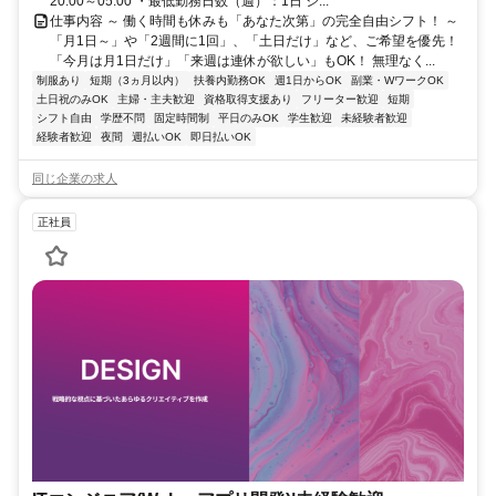
20:00～05:00 ・最低勤務日数（週）：1日 シ...
仕事内容 ～ 働く時間も休みも「あなた次第」の完全自由シフト！ ～
「月1日～」や「2週間に1回」、「土日だけ」など、ご希望を優先！
「今月は月1日だけ」「来週は連休が欲しい」もOK！ 無理なく...
制服あり
短期（3ヵ月以内）
扶養内勤務OK
週1日からOK
副業・WワークOK
土日祝のみOK
主婦・主夫歓迎
資格取得支援あり
フリーター歓迎
短期
シフト自由
学歴不問
固定時間制
平日のみOK
学生歓迎
未経験者歓迎
経験者歓迎
夜間
週払いOK
即日払いOK
同じ企業の求人
正社員