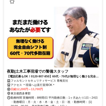
夜勤|土木工事現場での警備スタッフ
【電話応募もOK！0120-907-850】60代・70代が無理なく働ける完全自
由シフト♪日払いOK♪
フォルモントセキュリティサービス 青梅支社
アクセス ＊現場へは直行直帰OK＊
日給12,200円～13,700円
東京都西多摩郡
勤務時間 実働時間：8時間/日 平均勤務日数：1ヶ月あたり1日～24日
・勤務曜日：月・火・水・木・金・土・日・祝 ・勤務時間： [1]