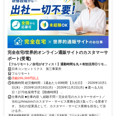
完全在宅/世界的オンライン通販サイトのカスタマーサ
ポート(受電)
【フルリモート／自宅がオフィス！】通勤時間を丸々有効活用◎リモー
ト研修・フォロー充実で在宅でも安心★セールス要素一切なし！
日本コンセントリクス 第三事業所
フルリモート
月給206,300円以上
勤務時間 総労働時間：1週あたり40時間 【入社日】 ・2026年10月1
日(木) ・2026年10月19日(月) ・2026年11月2日(月) ★選べる入社
日！計70名採用予定 【勤務時間】 ...
仕事内容 ■仕事内容 ＼経験不問！完全在宅のカスタマーサポート／
当社はAmazonのカスタマー・サービス業務を請け負っている業者で
す。 当社の従業員として、カスタマー・サービス業務を担当して頂
ける方...
業界未経験者歓迎
社員登用あり
主婦・主夫歓迎
フリーター歓迎
転勤なし