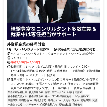
外資系企業の経理財務
8月・9月・10月スタート相談OK！【外資系企業／正社員登用の可能性
大／700万～800万／リモート勤務OK】経理財務
ヘイズ・スペシャリスト・リクルートメント・ジャパン株式会社
フルリモート
時給3,000円～4,500円
勤務時間 フレックスタイム制度 ＜勤務時間について＞ 9:00～
17:00(実働7時間00分 休憩1時間) ※残業月5～10時間程度 ＜勤務開始
時期＞ 即日～ ※スタート日相談可
仕事内容 ＼おすすめポイント／ 1つ目はリモート勤務OKのお仕事で
す。 2つ目は経験、英語スキルを活かせるお仕事です。 3つ目は正社
員登用の可能性大の求人です。 【 仕事内容 】 ・資金管理業務（日...
業界未経験者歓迎
社員登用あり
副業・WワークOK
60代も応募可
資格取得支援あり
社会保険あり
産休・育休取得実績あり
バイク通勤OK
学歴不問
即日勤務OK
職場見学可
平日のみOK
賞与年1回あり
経験不問
英語
未経験者歓迎
フルリモート
交通費全額支給
経験者歓迎
研修あり