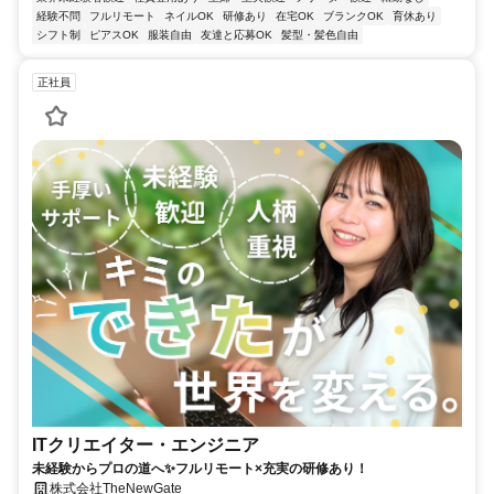
経験不問
フルリモート
ネイルOK
研修あり
在宅OK
ブランクOK
育休あり
シフト制
ピアスOK
服装自由
友達と応募OK
髪型・髪色自由
正社員
ITクリエイター・エンジニア
未経験からプロの道へ✨フルリモート×充実の研修あり！
株式会社TheNewGate