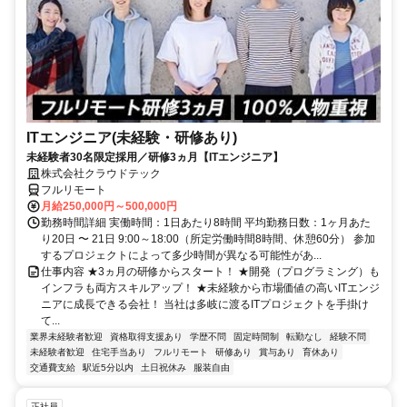
ITエンジニア(未経験・研修あり)
未経験者30名限定採用／研修3ヵ月【ITエンジニア】
株式会社クラウドテック
フルリモート
月給250,000円～500,000円
勤務時間詳細 実働時間：1日あたり8時間 平均勤務日数：1ヶ月あた
り20日 〜 21日 9:00～18:00（所定労働時間8時間、休憩60分） 参加
するプロジェクトによって多少時間が異なる可能性があ...
仕事内容 ★3ヵ月の研修からスタート！ ★開発（プログラミング）も
インフラも両方スキルアップ！ ★未経験から市場価値の高いITエンジ
ニアに成長できる会社！ 当社は多岐に渡るITプロジェクトを手掛け
て...
業界未経験者歓迎
資格取得支援あり
学歴不問
固定時間制
転勤なし
経験不問
未経験者歓迎
住宅手当あり
フルリモート
研修あり
賞与あり
育休あり
交通費支給
駅近5分以内
土日祝休み
服装自由
正社員