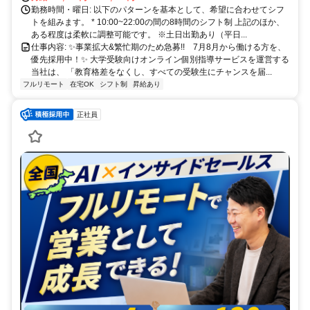
勤務時間・曜日: 以下のパターンを基本として、希望に合わせてシフ
トを組みます。 * 10:00~22:00の間の8時間のシフト制 上記のほか、
ある程度は柔軟に調整可能です。 ※土日出勤あり（平日...
仕事内容: ✨️事業拡大&繁忙期のため急募!! 7月8月から働ける方を、
優先採用中！✨️ 大学受験向けオンライン個別指導サービスを運営する
当社は、 「教育格差をなくし、すべての受験生にチャンスを届...
フルリモート
在宅OK
シフト制
昇給あり
正社員