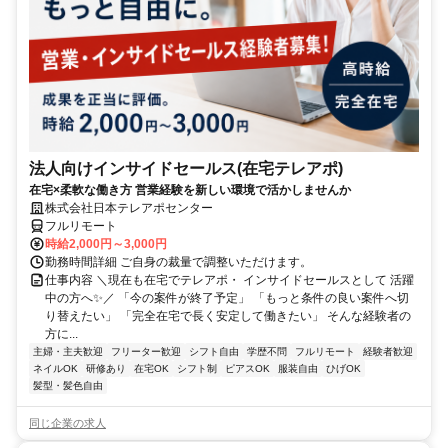
法人向けインサイドセールス(在宅テレアポ)
在宅×柔軟な働き方 営業経験を新しい環境で活かしませんか
株式会社日本テレアポセンター
フルリモート
時給2,000円～3,000円
勤務時間詳細 ご自身の裁量で調整いただけます。
仕事内容 ＼現在も在宅でテレアポ・ インサイドセールスとして 活躍
中の方へ✨／ 「今の案件が終了予定」 「もっと条件の良い案件へ切
り替えたい」 「完全在宅で長く安定して働きたい」 そんな経験者の
方に...
主婦・主夫歓迎
フリーター歓迎
シフト自由
学歴不問
フルリモート
経験者歓迎
ネイルOK
研修あり
在宅OK
シフト制
ピアスOK
服装自由
ひげOK
髪型・髪色自由
同じ企業の求人