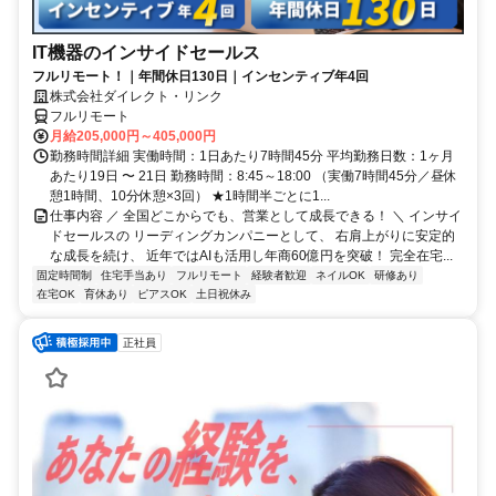
IT機器のインサイドセールス
フルリモート！｜年間休日130日｜インセンティブ年4回
株式会社ダイレクト・リンク
フルリモート
月給205,000円～405,000円
勤務時間詳細 実働時間：1日あたり7時間45分 平均勤務日数：1ヶ月
あたり19日 〜 21日 勤務時間：8:45～18:00 （実働7時間45分／昼休
憩1時間、10分休憩×3回） ★1時間半ごとに1...
仕事内容 ／ 全国どこからでも、営業として成長できる！ ＼ インサイ
ドセールスの リーディングカンパニーとして、 右肩上がりに安定的
な成長を続け、 近年ではAIも活用し年商60億円を突破！ 完全在宅...
固定時間制
住宅手当あり
フルリモート
経験者歓迎
ネイルOK
研修あり
在宅OK
育休あり
ピアスOK
土日祝休み
正社員