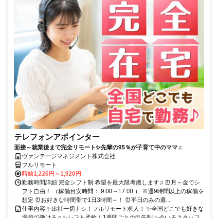
テレフォンアポインター
面接～就業後まで完全リモート✨先輩の95％が子育て中のママ♫
ヴァンテージマネジメント株式会社
フルリモート
時給1,226円～1,920円
勤務時間詳細 完全シフト制 希望を最大限考慮します♫ ⏰月～金でシ
フト自由！ （稼働目安時間： 9:00～17:00 ） ※週9時間以上の稼働を
想定 ⏰お好きな時間帯で1日3時間～！ ⏰平日のみの週...
仕事内容 ✨出社一切ナシ！フルリモート求人！ ✨全国どこでも好きな
場所で働ける♫ ✨シフト柔軟！1週間ごとの申告制 ✨今いるスタッフ