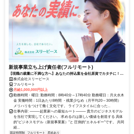
新規事業立ち上げ責任者(フルリモート)
【現職の裁量に不満な方へ】あなたの持込案を会社原資でカタチに！最
短6ヶ月で共同経営者の道へ
株式会社スリーピース
フルリモート
月給1,000,000円以上
勤務時間・曜日: 勤務時間：8時40分～17時40分 勤務曜日：月火水木
金 実働時間：1日あたり8時間 ・残業少なめ（月平均20～30時間）
メリハリをつけて働く文化です。 ライフスタイルに合った...
仕事内容: ⸻起業家への最短ルート⸻ 貴方のビジネスモデル
を当社で実現してください。 求めるのは新しい価値を創造する 具体
的“ビジネスモデル（新規事業案）”と 圧倒的“エネルギー”です。 共同
経...
固定時間制
フルリモート
昇給あり