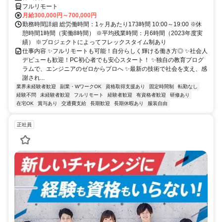
フルリモート
月給300,000円～700,000円
勤務時間詳細 総労働時間：1ヶ月あたり173時間 10:00～19:00 ※休
憩時間1時間（実働8時間） ※平均残業時間：月6時間（2023年度実
績） ※プロジェクトによってフレックスタイム制あり
仕事内容 ✨フルリモートも可能！自分らしく輝ける働き方◎ ✨社会人
デビューも歓迎！PC初心者でも安心スタート！ ✨独自の教育プログ
ラムで、エンジニアのゼロからプロへ ✨最新の技術で社会を支え、感
謝され...
業界未経験者歓迎
副業・WワークOK
資格取得支援あり
固定時間制
転勤なし
経験不問
未経験者歓迎
フルリモート
経験者歓迎
有資格者歓迎
研修あり
在宅OK
賞与あり
交通費支給
長期歓迎
長期休暇あり
服装自由
正社員