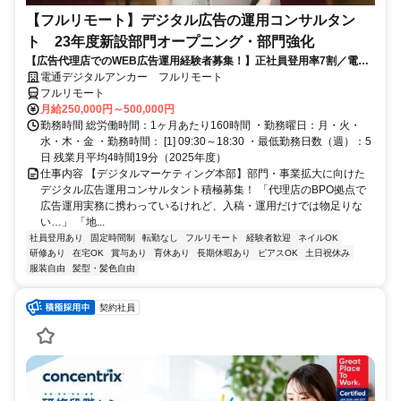
【フルリモート】デジタル広告の運用コンサルタン
ト 23年度新設部門オープニング・部門強化
【広告代理店でのWEB広告運用経験者募集！】正社員登用率7割／電通
G／全国×完全在宅／年休126日・土日祝休み／残業月平均4時間19分
電通デジタルアンカー フルリモート
フルリモート
月給250,000円～500,000円
勤務時間 総労働時間：1ヶ月あたり160時間 ・勤務曜日：月・火・
水・木・金 ・勤務時間： [1] 09:30～18:30 ・最低勤務日数（週）：5
日 残業月平均4時間19分（2025年度）
仕事内容 【デジタルマーケティング本部】部門・事業拡大に向けた
デジタル広告運用コンサルタント積極募集！ 「代理店のBPO拠点で
広告運用実務に携わっているけれど、入稿・運用だけでは物足りな
い…」 「地...
社員登用あり
固定時間制
転勤なし
フルリモート
経験者歓迎
ネイルOK
研修あり
在宅OK
賞与あり
育休あり
長期休暇あり
ピアスOK
土日祝休み
服装自由
髪型・髪色自由
契約社員