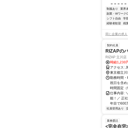
＝＝＝＝＝＝
制服あり
業界
副業・WワークO
シフト自由
学
経験者歓迎
残
同じ企業の求人
契約社員
RIZAP
RIZAP 立川店
時給1,230
ア
東京都立川
勤務時間・曜
祝日を含めた
時間固定（9:
仕事内容:
能！／ 正社
年目で600
社員登用あり
業務委託
<完全在宅