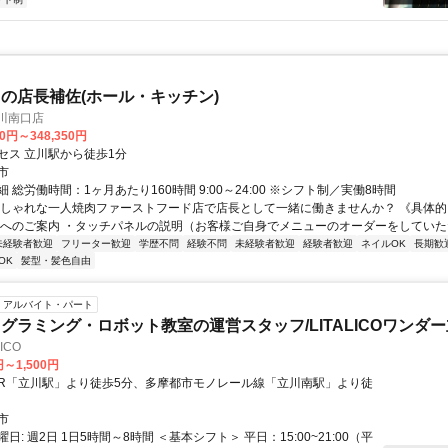
の店長補佐(ホール・キッチン)
川南口店
50円～348,350円
セス 立川駅から徒歩1分
市
 総労働時間：1ヶ月あたり160時間 9:00～24:00 ※シフト制／実働8時間
おしゃれな一人焼肉ファーストフード店で店長として一緒に働きませんか？ 《具体的
席へのご案内 ・タッチパネルの説明（お客様ご自身でメニューのオーダーをしていただ
未経験者歓迎
フリーター歓迎
学歴不問
経験不問
未経験者歓迎
経験者歓迎
ネイルOK
長期歓
OK
髪型・髪色自由
アルバイト・パート
グラミング・ロボット教室の運営スタッフ/LITALICOワンダ
ICO
円～1,500円
市
日: 週2日 1日5時間～8時間 ＜基本シフト＞ 平日：15:00~21:00（平