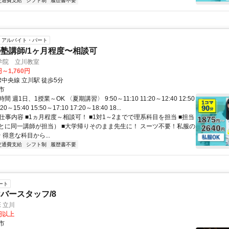
交通費支給
シフト制
履歴書不要
アルバイト・パート
塾講師/1ヶ月程度〜相談可
学院 立川教室
円～1,760円
R中央線 立川駅 徒歩5分
市
 週1日、1授業～OK 〈夏期講習〉 9:50～11:10 11:20～12:40 12:50
20～15:40 15:50～17:10 17:20～18:40 18...
 仕事内容 ■1ヵ月程度～相談可！ ■1対1～2までで理系科目を担当 ■担当
とに同一講師が担当） ■大学帰りそのまま先生に！ スーツ不要！私服の
 得意な科目から...
交通費支給
シフト制
履歴書不要
ート
バースタッフ/8
E 立川
0円以上
市