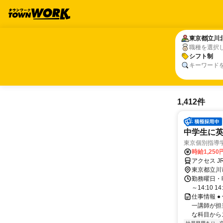
東京都
東京都
立川
立川
職種を選択
シフト制
シフト制
キーワード
1,412件
中学生に英
東京個別指導
時給1,250
アクセス J
東京都立川
勤務曜日・時間
～14:10 14:
仕事情報 
一講師が担
な科目からス