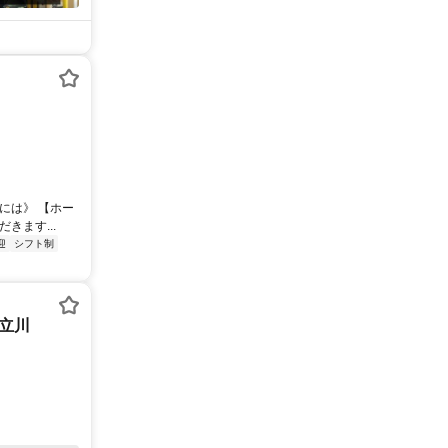
には》 【ホー
きます...
迎
シフト制
ー立川