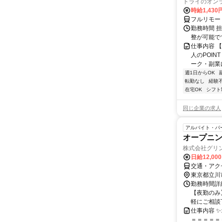
トライのオン
時給1,430
フルリモー
勤務時間 
整が可能で
仕事内容 
人のPOIN
ーク・副業に
週1日からOK
転勤なし
経験
在宅OK
シフト
同じ企業の求人
アルバイト・パ
オープニ
株式会社グリン
日給12,00
交通・アク
東京都立川
勤務時間詳細
【夜勤のみ】
軽にご相談下
仕事内容 
＝＝＝＝＝