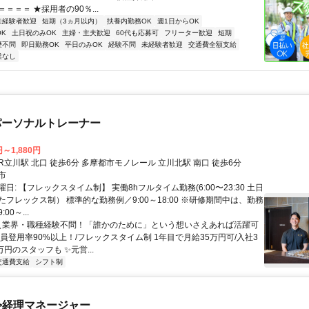
＝＝＝ ★採用者の90％...
未経験者歓迎
短期（3ヵ月以内）
扶養内勤務OK
週1日からOK
K
土日祝のみOK
主婦・主夫歓迎
60代も応募可
フリーター歓迎
短期
歴不問
即日勤務OK
平日のみOK
経験不問
未経験者歓迎
交通費全額支給
業なし
のパーソナルトレーナー
円～1,880円
クセス: JR立川駅 北口 徒歩6分 多摩都市モノレール 立川北駅 南口 徒歩6分
市
日: 【フレックスタイム制】 実働8hフルタイム勤務(6:00〜23:30 土日
フレックス制） 標準的な勤務例／9:00～18:00 ※研修期間中は、勤務
00～...
 ＼業界・職種経験不問！「誰かのために」という想いさえあれば活躍可
員登用率90%以上！/フレックスタイム制 1年目で月給35万円可/入社3
万円のスタッフも ✨元営...
交通費支給
シフト制
>経理マネージャー