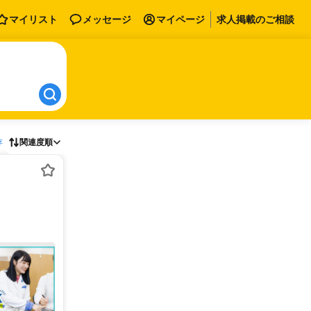
マイリスト
メッセージ
マイページ
求人掲載のご相談
存
関連度順