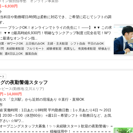
ライン個別指導塾 オンライン事業部
円～6,930円
ト
担当科目や勤務曜日/時間は柔軟に対応でき、ご希望に応じてシフトの調
す。
【―― ブランクOK！オンラインでトライの先生に！ ――】 ▼▼ この求
T！ ▼▼ □最高時給6,930円！明確なランクアップ制度 □完全在宅！Wワ
最適なオンライン指...
副業・WワークOK
土日祝のみOK
主婦・主夫歓迎
シフト自由
平日のみOK
不問
未経験者歓迎
フルリモート
経験者歓迎
残業なし
有資格者歓迎
研修あり
制
週4日以上OK
服装自由
ート
ングの夜勤警備スタッフ
ピース(勤務地:立川エリア)
0円～14,000円
セス 「立川駅」から近郊の現場あり ※直行・直帰OK
市
 実働時間：1日あたり8時間 平均勤務日数：1ヶ月あたり4日 〜 20日
20:00～5:00（休憩60分） ⭐週1日～希望シフト ※勤務日など、お気
さい ☆Wワ...
✨オープニングスタッフ大募集！✨ ✨未経験スタート歓迎の夜勤警備✨ ＝
＝＝＝＝＝＝＝＝＝＝＝＝＝＝ 積極採用中！ ＝＝＝＝＝＝＝＝＝＝＝