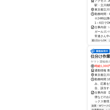
アクセス: JR中央線・高尾線・青梅線・南武線：立川駅 多摩モノレール・立川北
駅・立川南
東京都立川
勤務時間・曜
※24時以降
1～6日でOK
仕事内容:
ガールズバ
常連さん中心
週1日からOK
仕分け作業
ヤマト運輸株
時給1,30
通勤情報 
東京都立川
勤務時間 16
み、応募を受
合、該当する
仕事内容 
便などのお
ックス整理
副業・WワークO
交通費支給
シ