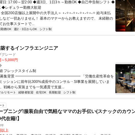
日: 17:00～翌2:00 ◆週3日、1日3ｈ～勤務OK ◆自己申告制シフト ◆
K ◆レギュラー勤務大歓迎
＜全国200店舗以上展開中の大手法人＞ ⋆˖✧⋆˖✧⋆˖✧⋆˖✧⋆˖✧ 給与未払
しなど一切ありません！ 基本のマナーからお教えますので、 未経験の
お仕事スタートで...
日勤務OK
週2・3日からOK
シフト制
構築するインフラエンジニア
プグレード
円～5,000円
ト
細 フレックスタイム制
▏募集背景 ━━━━━━━━━━━━━━━━━━ 「労働生産性革命を
ミッションに前年比300%成長中のコンサル・SI事業を展開していま
は、戦略から実装までを一気通貫で支援...
フルリモート
経験者歓迎
在宅OK
長期歓迎
シフト制
ート
ープニング!服装自由で気軽なママのお手伝い(スナックのカウ
30代在籍!】
re
0円以上