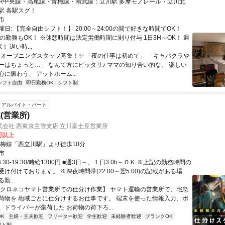
駅 各駅スグ！
市
日: 【完全自由シフト！】 20:00～24:00の間で好きな時間でOK！
の勤務もOK！ ※休憩時間は法定労働時間に則り付与 1日3H～OK！ 週
！ 遅い時...
 ✨オープニングスタッフ募集！✨ 「夜の仕事は初めて」 「キャバクラや
ーはちょっと…」 なんて方にピッタリ♪ ママの知り合い的な、 楽しい
に賑わう、 アットホーム...
シフト自由
即日勤務OK
シフト制
アルバイト・パート
(営業所)
式会社 西東京主管支店 立川富士見営業所
0円以上
青梅線「西立川駅」より徒歩10分
市
:30-19:30/時給1300円 ■週3日～、１日3.0h～ＯＫ ※上記の勤務時間の
け付けております。 ※深夜時間帯(22:00～翌5:00)の記載がある場
勤...
【クロネコヤマト営業所での仕分け作業】 ヤマト運輸の営業所で、宅急
荷物を 地域ごとに仕分けするお仕事です。 端末を使った情報入力、ボ
、ドライバーが集荷した お荷物の荷下ろ...
K
主婦・主夫歓迎
フリーター歓迎
学生歓迎
未経験者歓迎
ブランクOK
フト制