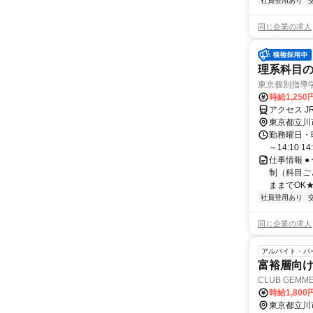
社員登用あり
同じ企業の求人
理系科目の
東京個別指導
時給1,250
アクセス J
東京都立川
勤務曜日・時間
～14:10 14:
仕事情報 ●
制（科目ご
ままでOK★
社員登用あり
同じ企業の求人
アルバイト・パ
富裕層向け
CLUB GEMM
時給1,80
東京都立川