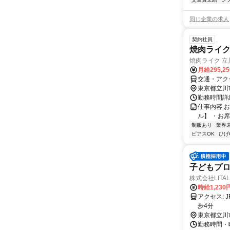
同じ企業の求人
契約社員
焼肉ライク
焼肉ライク 立
月給295,2
交通・アク
東京都立川
勤務時間詳細
仕事内容 
ル】 ・お
制服あり
業界
ピアスOK
ひげ
子どもプロ
株式会社LITAL
時給1,230
アクセス: JR「立川駅」より徒歩5分、多摩都市モノレール線「立川南駅」より徒
歩4分
東京都立川
勤務時間・曜