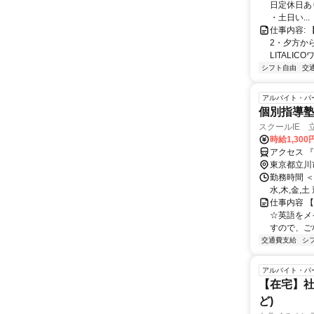
日定休日あり
・土日い...
仕事内容: 
2・夕方か
LITALICO
シフト自由
交
アルバイト・パ
個別指導塾講
スクールIE 
時給1,300
アクセス 
東京都立川
勤務時間 ＜
水,木,金,
仕事内容 
☆英語をメ
すので、ご相
交通費支給
シ
アルバイト・パ
【在宅】社
ど)