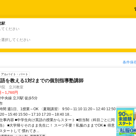
北駅
北駅
してください
を選択してください
条件保
アルバイト・パート
語を教える1対2までの個別指導塾講師
学院 立川教室
円～1,760円
R中央線 立川駅 徒歩5分
市
 週1日、1授業～OK 〈夏期講習〉 9:50～11:10 11:20～12:40 12:50
20～15:40 15:50～17:10 17:20～18:40 18...
● 仕事内容 ■中学生向け英語の授業からスタート ■担当制（科目ごとに同
当） ■大学帰りそのまま先生に！ スーツ不要！私服のままでOK★ 得意
タートして 慣れてき...