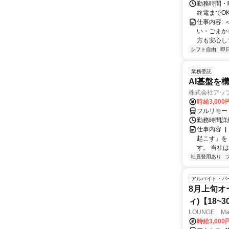
勤務時間・曜
終電までO
仕事内容: 
い・ごまか
方も安心して
シフト自由
即
業務委託
AI基盤を
株式会社アッ
時給3,000
フルリモー
勤務時間詳
仕事内容 
起こす」を
す。 当社
社員登用あり
アルバイト・パ
8月上旬オ
ィ)【18~
LOUNGE Ma
時給3,00