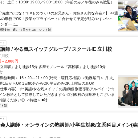
） 土日：10:00~19:00／9:00~18:00（午前のみ／午後のみも歓迎）
【”先生”ではなく”IT×ものづくりのお兄さん・お姉さん的な存在♪”】 <<週
らの勤務でOK！授業やプライベートに合わせて予定が組みやすい!>>
ワンダーは...
通費支給
週2・3日からOK
シフト制
ート
師 / やる気スイッチグループ / スクールIE 立川校
立川校
円～2,000円
『立川駅』より徒歩15分 多摩モノレール『高松駅』より徒歩10分
市
勤務時間＞ 16：20～21：00 (時間・曜日応相談) ＜勤務曜日＞ 月,火,
土 週1日からOK 1日90分からOK 平日のみOK 土曜日のみOK
【仕事内容】 ☆*英語/やる気スイッチの講師(個別指導塾アルバイト)*☆
イン教科として指導していただきます☆ ◎別教科の採用枠もございま
談ください◎ ＜特徴＞ ■対...
フト制
ート
会人講師・オンラインの塾講師/小学生対象/文系科目メイン(