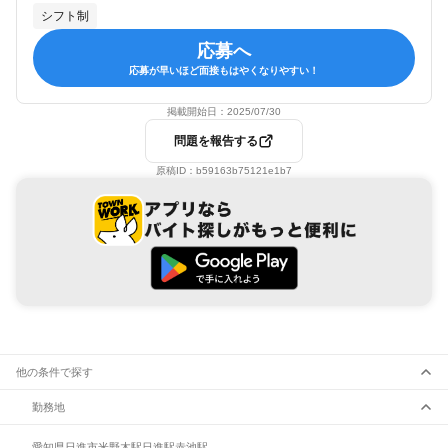
シフト制
応募へ
応募が早いほど面接もはやくなりやすい！
掲載開始日：
2025/07/30
問題を報告する
原稿ID：
b59163b75121e1b7
他の条件で探す
勤務地
愛知県
日進市
米野木駅
日進駅
赤池駅