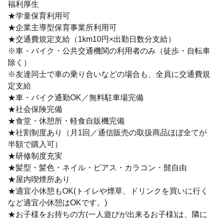
福利厚生
★学童保育利用可
★企業主導型保育事業所利用可
★交通費規定支給（1km10円×出勤日数分支給）
※車・バイク・公共交通機関の利用者のみ（徒歩・自転車
除く）
※友達同士で車の乗り合いなどの場合も、全員に交通費規
定支給
★車・バイク通勤OK／無料駐車場完備
★社会保険完備
★食堂・休憩所・軽食自販機完備
★社割制度あり（月1回／通信販売の取扱商品ほぼ全てが
半額で購入可）
★研修制度充実
★髪型・髪色・ネイル・ピアス・カラコン・髭自由
★屋内喫煙所あり
★適宜小休憩もOK(トイレや煙草、ドリンクを買いに行く
など適宜小休憩はOKです。)
★お子様をお持ちの方(一人遊びが出来るお子様)は、隣に