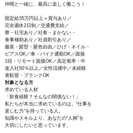
仲間と一緒に、最高に楽しく働こう！
固定給35万円以上＋賞与あり／
完全週休2日制／交通費支給／
寮・社宅あり／社食・まかない・
食事補助あり／社員割引あり／
服装・髪型・髪色自由／ひげ・ネイル・
ピアスOK／車・バイク通勤OK／面接
1回・リモート面接OK／高定着率・中
途入社50％以上／女性活躍中／未経験
者歓迎・ブランクOK
対象となる方
求めている人材
「飲食経験？そんなの関係ない！」
私たちが本当に求めているのは、“仕事を
楽しむ力”を持っている人。
知識やスキルより、あなたの“人柄”を
大切にしたいと思っています。