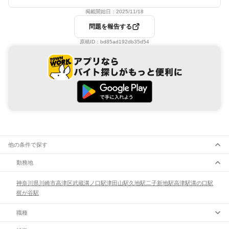
掲載開始日：
2025/11/18
問題を報告する
原稿ID：
bd85ad192db35d54
他の条件で探す
勤務地
神奈川県
川崎市
高津区
武蔵溝ノ口駅
津田山駅
久地駅
二子新地駅
高津駅
溝の口駅
梶が谷駅
職種