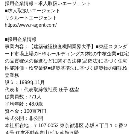
採用企業情報・求人取扱いエージェント
■求人取扱いエージェント
リクルートエージェント
https://www.r-agent.com/
■採用企業情報
事業内容：【建築確認検査機関業界大手】■東証スタンダ
ード市場上場のERIホールディングス(株)の中核企業■住宅
の品質確保の促進などに関する法律(品確法)に基づく住宅
性能評価・検査業務■建築基準法に基づく建築物の確認検
査業務
設立：1999年11月
代表者：代表取締役社長 庄子 猛宏
従業員数：771人
平均年齢：48.0歳
資本金：100百万円
株式公開：非公開
本社所在地：〒107-0052 東京都港区 赤坂８丁目１０番２
４号 住友不動産青山ビル 南館５階