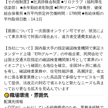
【その他制度】■社員持株会制度 ■リロクラブ（福利厚生
倶楽部） ■永年勤続表彰制度 ■ERIグループ保養所、健保
組合保養所 ■月平均所定外労働時間：17時間 ■有給休暇の
平均取得日数：14.1日
【面接について】一次面接オンライン可ですが、状況によ
って東京本社で対面の場合あり。遠方者交通費支給あり。
【当社について】国内最大手の指定確認検査機関で東証ス
タンダード上場「ERIグループ」の中核企業。民間会社で
は国土交通大臣指定の確認検査機関第1号として業界のパ
イオニアという確固たる地位を確立。全国34ヶ所に拠点
を有し、確認検査業務や、住宅性能評価、高層評定、省エ
ネに係る審査業務といった高品質で多様なサービスを一貫
して提供。法改正の対応で省エネなど新たなニーズも高ま
っており更なる拡大を見込んでいます
職場環境・雰囲気
配属先情報
＜OJTがしっかりしている組織構成のため、業務未経験で