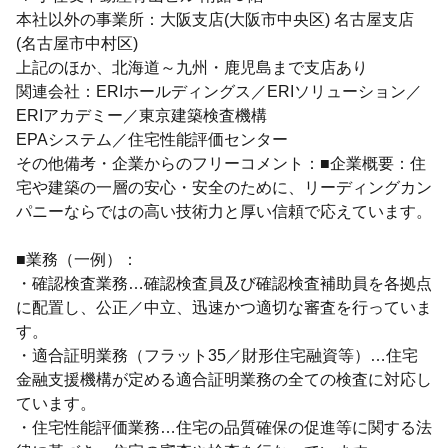
本社以外の事業所：大阪支店(大阪市中央区) 名古屋支店
(名古屋市中村区)
上記のほか、北海道～九州・鹿児島まで支店あり
関連会社：ERIホールディングス／ERIソリューション／
ERIアカデミー／東京建築検査機構
EPAシステム／住宅性能評価センター
その他備考・企業からのフリーコメント：■企業概要：住
宅や建築の一層の安心・安全のために、リーディングカン
パニーならではの高い技術力と厚い信頼で応えています。
■業務（一例）：
・確認検査業務…確認検査員及び確認検査補助員を各拠点
に配置し、公正／中立、迅速かつ適切な審査を行っていま
す。
・適合証明業務（フラット35／財形住宅融資等）…住宅
金融支援機構が定める適合証明業務の全ての検査に対応し
ています。
・住宅性能評価業務…住宅の品質確保の促進等に関する法