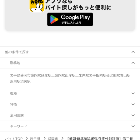
他の条件で探す
勤務地
岩手県
盛岡市
盛岡駅
好摩駅
上盛岡駅
山岸駅
上米内駅
岩手飯岡駅
仙北町駅
青山駅
厨川駅
渋民駅
職種
特徴
雇用形態
キーワード
バイトTOP
岩手県
盛岡市
【盛岡:建築確認審査/住宅性能評価】第二新