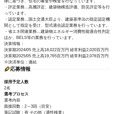
律に基づき、住宅の審査や検査を行なっています。
・評定業務…高層評定、建築物構造評価、防災評定等を行
っています。
・認定業務…国土交通大臣より、建築基準法の指定認定機
関として指定を受け、型式適合認定業務を行っています。
・省エネ関連業務…建築物エネルギー消費性能適合性判定
ほか、BELS等の業務を行っています。
決算情報：
決算期2024/05 売上高18,022百万円 経常利益2,020百万円
決算期2025/05 売上高19,765百万円 経常利益2,076百万円
※決済単位：連結
応募情報
採用予定人数
2名
選考プロセス
選考内容
面接回数：2～3回（目安）
筆記試験：有 その他（適性検査）