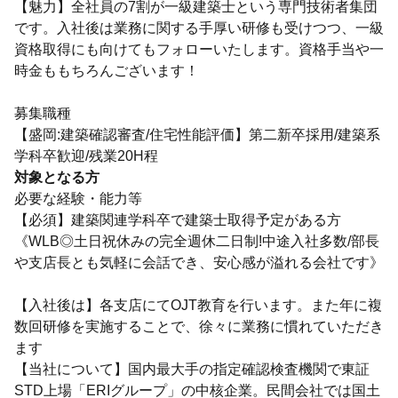
【魅力】全社員の7割が一級建築士という専門技術者集団
です。入社後は業務に関する手厚い研修も受けつつ、一級
資格取得にも向けてもフォローいたします。資格手当や一
時金ももちろんございます！
募集職種
【盛岡:建築確認審査/住宅性能評価】第二新卒採用/建築系
学科卒歓迎/残業20H程
対象となる方
必要な経験・能力等
【必須】建築関連学科卒で建築士取得予定がある方
《WLB◎土日祝休みの完全週休二日制!中途入社多数/部長
や支店長とも気軽に会話でき、安心感が溢れる会社です》
【入社後は】各支店にてOJT教育を行います。また年に複
数回研修を実施することで、徐々に業務に慣れていただき
ます
【当社について】国内最大手の指定確認検査機関で東証
STD上場「ERIグループ」の中核企業。民間会社では国土