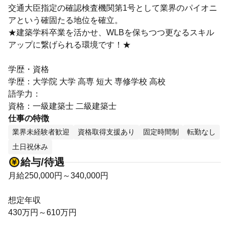
交通大臣指定の確認検査機関第1号として業界のパイオニ
アという確固たる地位を確立。
★建築学科卒業を活かせ、WLBを保ちつつ更なるスキル
アップに繋げられる環境です！★
学歴・資格
学歴：大学院 大学 高専 短大 専修学校 高校
語学力：
資格：一級建築士 二級建築士
仕事の特徴
業界未経験者歓迎
資格取得支援あり
固定時間制
転勤なし
土日祝休み
給与/待遇
月給250,000円～340,000円
想定年収
430万円～610万円