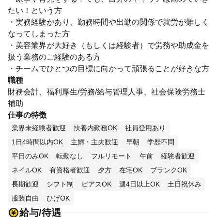
たい！という方
・実務経験があり、勤務時間や出勤の関係で就労が難しく
なってしまった方
・美容業界が大好き（もしくは経験者）で労務や助成金を
扱う業務のご経験のある方
・チームでひとつの目標に向かって頑張ることが好きな方
職種
財務会計、福利厚生/労務/給与管理人事、社会保険労務士
補助
仕事の特徴
業界未経験者歓迎
扶養内勤務OK
社員登用あり
1日4時間以内OK
主婦・主夫歓迎
早朝
学歴不問
平日のみOK
転勤なし
フルリモート
午前
経験者歓迎
ネイルOK
有資格者歓迎
夕方
在宅OK
ブランクOK
長期歓迎
シフト制
ピアスOK
週4日以上OK
土日祝休み
服装自由
ひげOK
給与/待遇