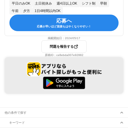
平日のみOK
土日祝休み
週4日以上OK
シフト制
早朝
午前
夕方
1日4時間以内OK
応募へ
応募が早いほど面接もはやくなりやすい！
掲載開始日：
2024/05/17
問題を報告する
原稿ID：
ce8ebda007e92882
他の条件で探す
キーワード