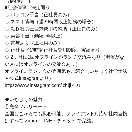
【福利厚生】
■社会保険：法定通り
◇ パソコン手当（正社員のみ）
◇ スマホ貸与（週20時間以上勤務の場合）
◇ 勤務社労士登録費用の補助（正社員のみ）
◇ 美容手当（勤続1年以上）
◇ 賞与あり（正社員のみ）
◇ 正社員／短時間正社員登用制度、実績あり
◇ 2ヶ月に1回オフラインのランチ交流会あり（開催がな
い月にはオンラインの交流会あり）
オフラインランチ会の雰囲気もご紹介（いちじく社労士法
人公式Instagramより）
https://www.instagram.com/ichijik_sr
◆いちじくの魅力
①完全フルリモート
全国どこからでも勤務可能。クライアント対応や社内連携
はすべて Zoom・LINE・チャット で完結。