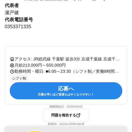
代表者
瀬戸健
代表電話番号
0353371335
アクセス: JR総武線 千葉駅 徒歩3分 京成千葉線 京成千葉駅 徒歩8分
月給213,000円～550,000円
勤務時間・曜日: ■6:00～23:30（シフト制／実働8時間） ※シフトは柔軟に決めています。 ※時短勤務の先輩トレーナーも活躍中！ ※店舗やお客様のスケジュールによって異なります。 【シフト例】 ■09:00～18:00 ■12:00～21:00 ■14:00～23:00 1人のお客様につき1回あたり50分のレッスンを16回以上実施（2ヶ月間）。 1日平均6コマを担当します。 1人のインストラクターが担当するお客様は15～20名です。 ご自身とお客様のスケジュールに合わせてシフトは柔軟に調整可能！
シフト制
応募へ
応募が早いほど面接もはやくなりやすい！
掲載開始日：
2026/04/02
問題を報告する
原稿ID：
d219c1f35fc3dcf8