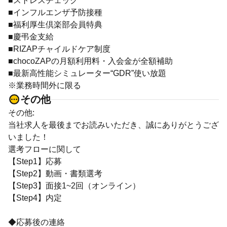
■ストレスチェック
■インフルエンザ予防接種
■福利厚生倶楽部会員特典
■慶弔金支給
■RIZAPチャイルドケア制度
■chocoZAPの月額利用料・入会金が全額補助
■最新高性能シミュレーター“GDR”使い放題
※業務時間外に限る
その他
その他:
当社求人を最後までお読みいただき、誠にありがとうござ
いました！
選考フローに関して
【Step1】応募
【Step2】動画・書類選考
【Step3】面接1~2回（オンライン）
【Step4】内定
◆応募後の連絡