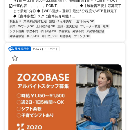
り1日 〜 22日 9:00～22:00の間で、実働8h 週1日～・1日8h～OK！
仕事内容 .:.。.:.。.:.。POINT.。.:.。.:.。.:.。 ◆【履歴書不要】応募完了
まで最短1分◎ ◆【WEB面接～登録】最短5分程度でWEB登録完了
◆【案件多数】スグに案件紹介可能！...
制服あり
業界未経験者歓迎
短期（3ヵ月以内）
週1日からOK
副業・WワークOK
土日祝のみOK
主婦・主夫歓迎
フリーター歓迎
短期
シフト自由
学歴不問
平日のみOK
学生歓迎
経験不問
未経験者歓迎
経験者歓迎
ネイルOK
即日払いOK
研修あり
ブランクOK
アルバイト・パート