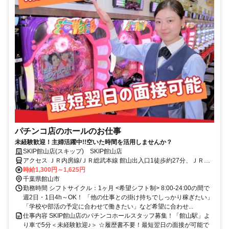
パチンコ店のホールのお仕事
未経験歓迎！主婦活躍中!!空いた時間を活用しませんか？
SKIP館山店(スキップ) SKIP館山店
アクセス ＪＲ内房線/ＪＲ総武本線 館山出入口1徒歩約27分、ＪＲ内
房線/ＪＲ総武本線 那古船形徒歩約42分、ＪＲ内房線 九重徒歩約56分
時給1,300円～1,625円
JR内房線「館山駅」１番出口より車で5分
千葉県館山市
勤務時間 シフトサイクル：1ヶ月 <希望シフト制> 8:00-24:00の間で
週2日・1日4h～OK！ 「他の仕事との掛け持ちでしっかり稼ぎたい」
「学校や部活の予定に合わせて働きたい」など希望に合わせ...
仕事内容 SKIP館山店のパチンコホールスタッフ募集！「館山駅」よ
り車で5分＜未経験歓迎♪＞ ☆履歴書不要！最短翌日の面接が可能で