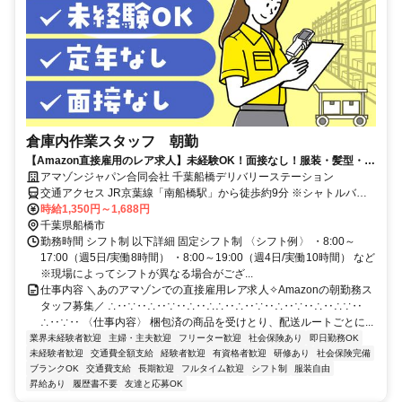
倉庫内作業スタッフ 朝勤
【Amazon直接雇用のレア求人】未経験OK！面接なし！服装・髪型・髪
色自由で自分らしく働けます◎ 長期で安定雇用可能！時給UP！
アマゾンジャパン合同会社 千葉船橋デリバリーステーション
交通アクセス JR京葉線「南船橋駅」から徒歩約9分 ※シャトルバス
運行なし ※自転車通勤可 ※車、バイク通勤不可
時給1,350円～1,688円
千葉県船橋市
勤務時間 シフト制 以下詳細 固定シフト制 〈シフト例〉 ・8:00～
17:00（週5日/実働8時間） ・8:00～19:00（週4日/実働10時間） など
※現場によってシフトが異なる場合がござ...
仕事内容 ＼あのアマゾンでの直接雇用レア求人✧Amazonの朝勤務ス
タッフ募集／ ∴‥∵‥∴‥∵‥∴‥∴∴‥∴‥∵‥∴‥∵‥∴‥∴∵‥
∴‥∵‥ 〈仕事内容〉 梱包済の商品を受けとり、配送ルートごとに...
業界未経験者歓迎
主婦・主夫歓迎
フリーター歓迎
社会保険あり
即日勤務OK
未経験者歓迎
交通費全額支給
経験者歓迎
有資格者歓迎
研修あり
社会保険完備
ブランクOK
交通費支給
長期歓迎
フルタイム歓迎
シフト制
服装自由
昇給あり
履歴書不要
友達と応募OK