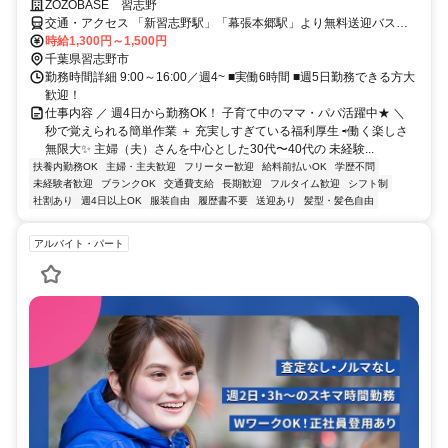
ZOZOBASE 習志野
交通・アクセス 「新習志野駅」「幕張本郷駅」より無料送迎バス運
行中
時給1,300円～1,500円
千葉県習志野市
勤務時間詳細 9:00～16:00／週4~ ■実働6時間 ■週5日勤務できる方大
歓迎！
仕事内容 ／ 週4日から勤務OK！ 子育て中のママ・パパ活躍中★ ＼
秒で覚えられる簡単作業 ＋ 充実しすぎている福利厚生 ⇨働く楽しさ
無限大✨️ 主婦（夫）さんを中心とした30代〜40代の 未経験...
扶養内勤務OK
主婦・主夫歓迎
フリーター歓迎
給料前払いOK
学歴不問
未経験者歓迎
ブランクOK
交通費支給
長期歓迎
フルタイム歓迎
シフト制
社割あり
週4日以上OK
服装自由
履歴書不要
送迎あり
髪型・髪色自由
アルバイト・パート