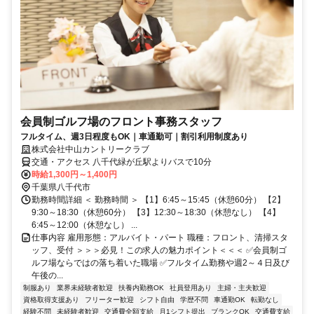
会員制ゴルフ場のフロント事務スタッフ
フルタイム、週3日程度もOK｜車通勤可｜割引利用制度あり
株式会社中山カントリークラブ
交通・アクセス 八千代緑が丘駅よりバスで10分
時給1,300円～1,400円
千葉県八千代市
勤務時間詳細 ＜ 勤務時間 ＞ 【1】6:45～15:45（休憩60分） 【2】
9:30～18:30（休憩60分） 【3】12:30～18:30（休憩なし） 【4】
6:45～12:00（休憩なし） ...
仕事内容 雇用形態：アルバイト・パート 職種：フロント、清掃スタ
ッフ、受付 ＞＞＞必見！この求人の魅力ポイント＜＜＜ ✅会員制ゴ
ルフ場ならではの落ち着いた職場 ✅フルタイム勤務や週2～４日及び
午後の...
制服あり
業界未経験者歓迎
扶養内勤務OK
社員登用あり
主婦・主夫歓迎
資格取得支援あり
フリーター歓迎
シフト自由
学歴不問
車通勤OK
転勤なし
経験不問
未経験者歓迎
交通費全額支給
月1シフト提出
ブランクOK
交通費支給