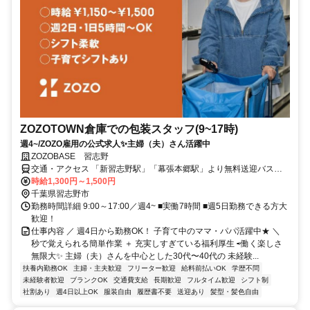
ZOZOTOWN倉庫での包装スタッフ(9~17時)
週4~/ZOZO雇用の公式求人✨️主婦（夫）さん活躍中
ZOZOBASE 習志野
交通・アクセス 「新習志野駅」「幕張本郷駅」より無料送迎バス運
行中
時給1,300円～1,500円
千葉県習志野市
勤務時間詳細 9:00～17:00／週4~ ■実働7時間 ■週5日勤務できる方大
歓迎！
仕事内容 ／ 週4日から勤務OK！ 子育て中のママ・パパ活躍中★ ＼
秒で覚えられる簡単作業 ＋ 充実しすぎている福利厚生 ⇨働く楽しさ
無限大✨️ 主婦（夫）さんを中心とした30代〜40代の 未経験...
扶養内勤務OK
主婦・主夫歓迎
フリーター歓迎
給料前払いOK
学歴不問
未経験者歓迎
ブランクOK
交通費支給
長期歓迎
フルタイム歓迎
シフト制
社割あり
週4日以上OK
服装自由
履歴書不要
送迎あり
髪型・髪色自由