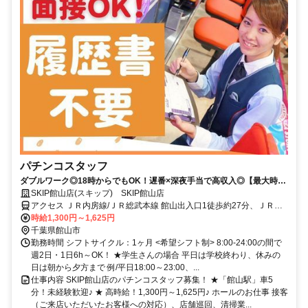
パチンコスタッフ
ダブルワーク◎18時からでもOK！遅番×深夜手当で高収入◎【最大時給
1625円】
SKIP館山店(スキップ) SKIP館山店
アクセス ＪＲ内房線/ＪＲ総武本線 館山出入口1徒歩約27分、ＪＲ内
房線/ＪＲ総武本線 那古船形徒歩約42分、ＪＲ内房線 九重徒歩約56分
時給1,300円～1,625円
JR内房線「館山駅」１番出口より車で5分
千葉県館山市
勤務時間 シフトサイクル：1ヶ月 <希望シフト制> 8:00-24:00の間で
週2日・1日6h～OK！ ★学生さんの場合 平日は学校終わり、休みの
日は朝から夕方まで 例/平日18:00～23:00、...
仕事内容 SKIP館山店のパチンコスタッフ募集！ ★「館山駅」車5
分！未経験歓迎♪ ★ 高時給！1,300円～1,625円♪ ホールのお仕事 接客
（ご来店いただいたお客様への対応）、店舗巡回、清掃業...