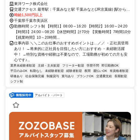
実♪
東洋ワーク株式会社
交通アクセス 最寄駅：千葉みなと駅 千葉みなと(JR京葉線) [駅から職
場までの時間]車・バス 15分
時給1,500円以上
千葉県千葉市美浜区
勤務時間 シフト制 【時間1】08:00～16:20 【時間2】16:00～24:20
【時間3】24:00～08:20 【休憩時間】計70分 【実働時間】7時間10分
【残業時間】10～20時間...
仕事内容 ＼＼このお仕事のおすすめポイントは…／／ ・正社員登用
あり！ →将来的に正社員を目指したい方におすすめ ・未経験活躍
中！ →特別な資格や経験は不要なので、工場勤務が初めての方も安
心です♪...
業界未経験者歓迎
主婦・主夫歓迎
フリーター歓迎
学歴不問
即日勤務OK
平日のみOK
転勤なし
未経験者歓迎
経験者歓迎
夜間
週払いOK
有資格者歓迎
研修あり
社会保険完備
制服貸与
賞与あり
ブランクOK
交通費支給
長期歓迎
シフト制
アルバイト・パート