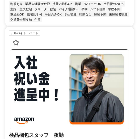
制服あり
業界未経験者歓迎
扶養内勤務OK
副業・WワークOK
土日祝のみOK
主婦・主夫歓迎
フリーター歓迎
バイク通勤OK
早朝
シフト自由
学歴不問
車通勤OK
職場見学可
平日のみOK
学生歓迎
転勤なし
経験不問
未経験者歓迎
交通費全額支給
午前
アルバイト・パート
検品梱包スタッフ 夜勤