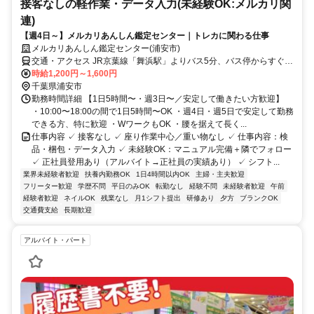
接客なしの軽作業・データ入力(未経験OK:メルカリ関
連)
【週4日～】メルカリあんしん鑑定センター｜トレカに関わる仕事
メルカリあんしん鑑定センター(浦安市)
交通・アクセス JR京葉線「舞浜駅」よりバス5分、バス停からすぐ徒
歩1分
時給1,200円～1,600円
千葉県浦安市
勤務時間詳細 【1日5時間〜・週3日〜／安定して働きたい方歓迎】
・10:00〜18:00の間で1日5時間〜OK ・週4日・週5日で安定して勤務
できる方、特に歓迎 ・WワークもOK ・腰を据えて長く...
仕事内容 ✓ 接客なし ✓ 座り作業中心／重い物なし ✓ 仕事内容：検
品・梱包・データ入力 ✓ 未経験OK：マニュアル完備＋隣でフォロー
✓ 正社員登用あり（アルバイト→正社員の実績あり） ✓ シフト...
業界未経験者歓迎
扶養内勤務OK
1日4時間以内OK
主婦・主夫歓迎
フリーター歓迎
学歴不問
平日のみOK
転勤なし
経験不問
未経験者歓迎
午前
経験者歓迎
ネイルOK
残業なし
月1シフト提出
研修あり
夕方
ブランクOK
交通費支給
長期歓迎
アルバイト・パート