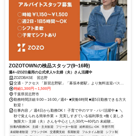
ZOZOTOWNの検品スタッフ(9~16時)
週4~/ZOZO雇用の公式求人✨️主婦（夫）さん活躍中
ZOZOBASE 習志野
交通・アクセス 「新習志野駅」「幕張本郷駅」より無料送迎バス運
行中
時給1,300円～1,500円
千葉県習志野市
勤務時間詳細 9:00～16:00／週4~ ■実働6時間 ■週5日勤務できる方大
歓迎！
仕事内容 ／ 週4日から勤務OK！ 子育て中のママ・パパ活躍中★ ＼
秒で覚えられる簡単作業 ＋ 充実しすぎている福利厚生 ⇨働く楽しさ
無限大✨️ 主婦（夫）さんを中心とした30代〜40代の 未経験...
扶養内勤務OK
主婦・主夫歓迎
フリーター歓迎
給料前払いOK
学歴不問
未経験者歓迎
ブランクOK
交通費支給
長期歓迎
フルタイム歓迎
シフト制