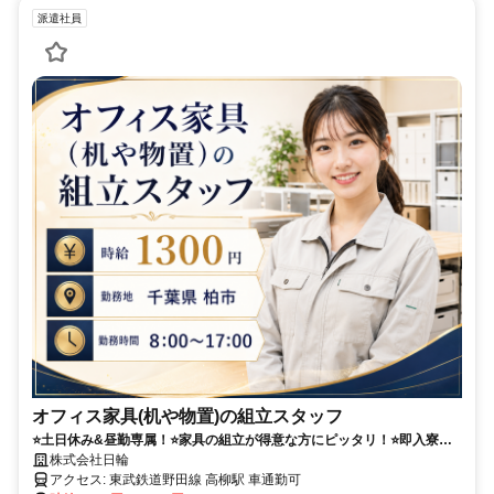
派遣社員
オフィス家具(机や物置)の組立スタッフ
⭐土日休み&昼勤専属！⭐家具の組立が得意な方にピッタリ！⭐即入寮可
の寮完備
株式会社日輪
アクセス: 東武鉄道野田線 高柳駅 車通勤可