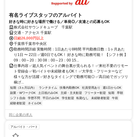
有名ライブスタッフのアルバイト
好きな時に好きな場所で働ける／単発◎／友達との応募もOK
株式会社サウンドキューブ 千葉駅
交通・アクセス 千葉駅
日給26,000円以上
千葉県千葉市中央区
勤務時間詳細 実働時間：1日あたり8時間 平均勤務日数：1ヶ月あた
り1日 〜 22日 ✅週0日でもOK！ 好きな時に勤務可能！ 【シフト例 】
09：00～20：30 08：00～23：00 15...
仕事内容 ✅超人気イベントの舞台裏が見られる！ ✅来社不要のリモー
ト登録会 ✅初バイトや未経験者もOK！ ✅大学生・フリーターなど
様々な方が活躍 ✅好きなタイミングで勤務可能◎ ✅高日給でガッツリ
稼げ...
短期（3ヵ月以内）
ランチタイム
扶養内勤務OK
社員登用あり
週1日からOK
副業・WワークOK
土日祝のみOK
主婦・主夫歓迎
フリーター歓迎
短期
早朝
シフト自由
学歴不問
平日のみOK
学生歓迎
転勤なし
未経験者歓迎
午前
経験者歓迎
ネイルOK
同じ企業の求人
アルバイト・パート