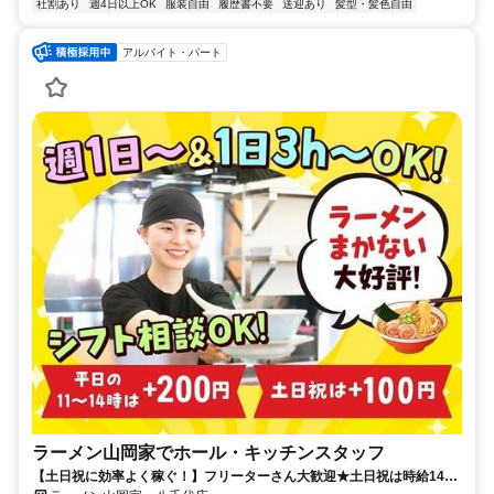
社割あり
週4日以上OK
服装自由
履歴書不要
送迎あり
髪型・髪色自由
アルバイト・パート
ラーメン山岡家でホール・キッチンスタッフ
【土日祝に効率よく稼ぐ！】フリーターさん大歓迎★土日祝は時給1400