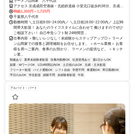
円～！お休みやスキマ時間を活用◎
ラーメン山岡家 八千代店
アクセス 京成成田空港線・北総鉄道線 小室北口徒歩約36分、京成成
田空港線・北総鉄道線 白井南口徒歩約55分、京成成田空港線・北総
時給1,300円～1,725円
鉄道線 千葉ニュータウン中央徒歩約58分
千葉県八千代市
勤務時間 ＼土日祝9:00~24:00内／ ＼土日祝18:00~22:00内／ 上記時
間帯大歓迎！ あなたのライフスタイルに合わせて 働けますのでぜひ
ご相談下さい！ 自己申告シフト制 24時間営...
仕事内容 ＜難しいレジなし！未経験からステップアップ◎＞ ラーメ
ン山岡家での接客と調理補助をお任せします。 ＜ホール業務＞ お客
様を席へご案内、食券のお預かり、 ラーメンの提供など。 ＜キッチ
ン業...
制服あり
業界未経験者歓迎
扶養内勤務OK
社員登用あり
週1日からOK
副業・WワークOK
1日4時間以内OK
土日祝のみOK
主婦・主夫歓迎
フリーター歓迎
バイク通勤OK
シフト自由
学歴不問
車通勤OK
即日勤務OK
平日のみOK
学生歓迎
経験不問
未経験者歓迎
午前
アルバイト・パート