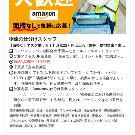
物流の仕分けスタッフ
【面接なしでスグ働ける！】月収22万円以上も！髪色・髪型自由＊未経
験OK！Amazon直接雇用のレア求人です◎長期で安定雇用可能！時給
アマゾンジャパン合同会社 千葉みなとフルフィルメントセンター
UP！
交通アクセス JR京葉線「千葉みなと駅」よりシャトルバス約10～15
分 JR総武線本線「千葉駅」よりシャトルバス約20～30分 ※シャトル
時給1,325円～1,656円
バス運行あり ※自転車通勤可 ※車通勤可、バイク通勤不可
千葉県千葉市美浜区
勤務時間 シフト制 以下詳細 固定シフト制 〈シフト例〉 ・8:00 -
13:00（週5日/実働4時間） など ※早出、残業を命じる場合がありま
す。時間外勤務手当、休日勤務手当、及び深夜勤務手...
仕事内容 ＼Amazonの仕分け作業スタッフ／ ∴‥∵‥∴‥∵‥∴‥
∴∴‥∴‥∵‥∴‥∵‥∴‥∴∵‥∴‥∵‥ 物流拠点における商品の入
荷から出荷工程で発生する 検品、棚入れ、ピッキングなどの業務を
お願...
業界未経験者歓迎
主婦・主夫歓迎
フリーター歓迎
社会保険あり
即日勤務OK
未経験者歓迎
交通費全額支給
経験者歓迎
有資格者歓迎
研修あり
社会保険完備
ブランクOK
交通費支給
長期歓迎
フルタイム歓迎
固定シフト制
シフト制
服装自由
昇給あり
履歴書不要