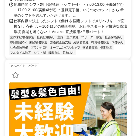
おおたかの森・柏・南流山駅） ★朝～夜まで各駅から合計32便運行
勤務時間 シフト制 下記詳細 〈シフト例〉 ・8:00-13:00(実働5時間)
中、シフトに合わせて通勤可能です！ 流山おおたかの森駅発 約25分
・17:00-21:00(実働4時間) ＊登録完了後、いくつかのシフトから 希
柏駅発 約45分 南流山駅発 約30分
望のシフトを選んでいただけます。 ...
仕事内容 ✅決まったシフトで働ける 固定シフトでメリハリを！ ✅面
接なし 応募→5～10分ほどの動画視聴→お仕事スタート ✅快適な職場
環境 夏場も暑くない！ Amazon直接雇用×日勤パート！...
業界未経験者歓迎
社員登用あり
主婦・主夫歓迎
フリーター歓迎
社会保険あり
即日勤務OK
未経験者歓迎
交通費全額支給
経験者歓迎
有資格者歓迎
研修あり
社会保険完備
ブランクOK
オープニングスタッフ
交通費支給
長期歓迎
フルタイム歓迎
シフト制
服装自由
昇給あり
アルバイト・パート