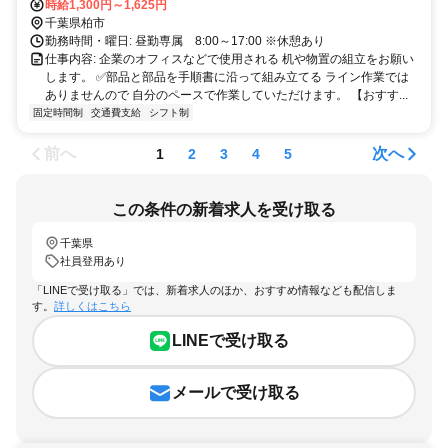
時給1,300円～1,625円
千葉県柏市
勤務時間・曜日: 昼勤専属 8:00～17:00 ※休憩あり
仕事内容: 企業のオフィスなどで使用される 机や物置の組立をお願い
します。 ✅部品と部品を手順書に沿って組み立てる ライン作業では
ありませんので 自分のペースで作業していただけます。 【おすす...
固定時間制
交通費支給
シフト制
前へ
次へ
1
2
3
4
5
この条件の新着求人を受け取る
千葉県
社員登用あり
「LINEで受け取る」では、新着求人のほか、おすすめ情報なども配信しま
す。
詳しくはこちら
LINEで受け取る
メールで受け取る