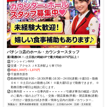
パチンコ店のホール・カウンタースタッフ
週3勤務OK！♪土日祝の時給UPで最大時給1875円以上！
サンシャインMAX
交通・アクセス ＪＲ五井駅より車で5分
時給1,300円～1,875円
千葉県市原市
勤務時間詳細 9:00～16:30(早番) 16:30～24:00(遅番) ※週3日～勤務
ＯＫ！ ※土日のみの勤務もOK！ ※最大週5日まで勤務できます。 ※
勤務日数や曜日は相談に応じます。
仕事内容 ＝＝＝＝＝仕事内容＝＝＝＝＝ ✅引継ぎ事項の確認 ✅店内
のご案内 ✅箱の上げ下ろし・交換 ✅開店業務(早番)・閉店業務(遅番)
✅片付け ✅遊技台の拭き作業 ✅簡単な店内の清掃 ✅カウンター...
制服あり
業界未経験者歓迎
社員登用あり
土日祝のみOK
主婦・主夫歓迎