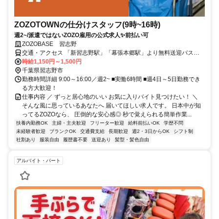
ZOZOTOWNの仕分けスタッフ(9時~16時)
週2~/派遣ではないZOZO雇用の公式求人✨️前払い可
ZOZOBASE 習志野
交通・アクセス 「新習志野駅」「幕張本郷駅」より無料送迎バス運
行中
時給1,150円～1,500円
千葉県習志野市
勤務時間詳細 9:00～16:00／週2~ ■実働6時間 ■週4日～5日勤務でき
る方大歓迎！
仕事内容 ／ ずっと居心地のいい お気に入りバイト見つけたい！ ＼
そんな風に思っているあなたへ 届いてほしい求人です。 日本中が知
ってるZOZOなら、 圧倒的な安心感◎ 秒で覚えられる簡単作業...
扶養内勤務OK
主婦・主夫歓迎
フリーター歓迎
給料前払いOK
学歴不問
未経験者歓迎
ブランクOK
交通費支給
長期歓迎
週2・3日からOK
シフト制
社割あり
服装自由
履歴書不要
送迎あり
髪型・髪色自由
アルバイト・パート