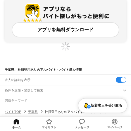
アプリを無料ダウンロード
千葉県、社員登用ありのアルバイト・バイト求人情報
求人の詳細を表示
条件を追加・変更して検索
市区町村を追加・変更
関連キーワード
新着求人を受け取る
千葉県 社員登用
千葉県 正社員登用あり
千葉県 社員登用あり 正社員登用
千葉県
駅を追加・変更
バイトTOP
千葉県
社員登用ありのアルバイト・バイト・求人
千葉県 正社員 社員登用
千葉県 社員登用あり 備品
千葉県
すべて
千葉市
すべて
職種を追加・変更
JR武蔵野線
中央区
花見川区
稲毛区
若葉区
緑区
美浜区
南流山駅
新松戸駅
新八柱駅
東松戸駅
市川大野駅
船橋法典駅
西船橋駅
飲食・フードサービス
ホーム
マイリスト
メッセージ
マイページ
ヘルプ・お問い合わせ
サイトマップ
利用規約・プライバシーポリシー
銚子市
市川市
船橋市
館山市
木更津市
松戸市
野田市
茂原市
成田市
佐倉市
東金市
特徴を追加・変更