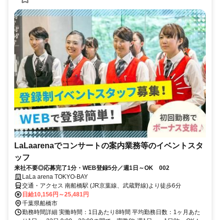
LaLaarenaでコンサートの案内業務等のイベントスタ
ッフ
来社不要◎応募完了1分・WEB登録5分／週1日～OK 002
LaLa arena TOKYO-BAY
交通・アクセス 南船橋駅 (JR京葉線、武蔵野線)より徒歩6分
日給10,156円～25,481円
千葉県船橋市
勤務時間詳細 実働時間：1日あたり8時間 平均勤務日数：1ヶ月あた