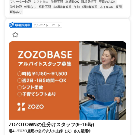
フリーター歓迎
シフト自由
学歴不問
車通勤OK
職場見学可
平日のみOK
学生歓迎
転勤なし
経験不問
未経験者歓迎
午前
経験者歓迎
ネイルOK
夜間
研修あり
アルバイト・パート
ZOZOTOWNの仕分けスタッフ(9~16時)
週4~/ZOZO雇用の公式求人✨️主婦（夫）さん活躍中