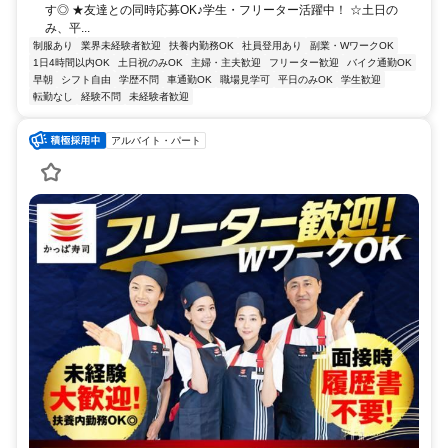
す◎ ★友達との同時応募OK♪学生・フリーター活躍中！ ☆土日の
み、平...
制服あり
業界未経験者歓迎
扶養内勤務OK
社員登用あり
副業・WワークOK
1日4時間以内OK
土日祝のみOK
主婦・主夫歓迎
フリーター歓迎
バイク通勤OK
早朝
シフト自由
学歴不問
車通勤OK
職場見学可
平日のみOK
学生歓迎
転勤なし
経験不問
未経験者歓迎
アルバイト・パート