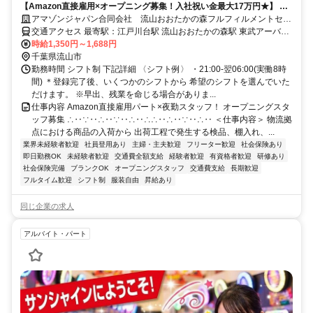
【Amazon直接雇用×オープニング募集！入社祝い金最大17万円★】 髪
型・髪色自由＊未経験OK！長期で安定雇用可能！時給UP！
アマゾンジャパン合同会社 流山おおたかの森フルフィルメントセン
ター
交通アクセス 最寄駅：江戸川台駅 流山おおたかの森駅 東武アーバン
パークライン 江戸川台駅 から約2km 初石駅 から約3km つくばエクス
時給1,350円～1,688円
プレス 流山おおたかの森駅 から5km ★無料シャトルバスあり（流山
千葉県流山市
おおたかの森・柏・南流山駅） ★朝～夜まで各駅から合計32便運行
勤務時間 シフト制 下記詳細 〈シフト例〉 ・21:00-翌06:00(実働8時
中、シフトに合わせて通勤可能です！ 流山おおたかの森駅発 約25分
間) ＊登録完了後、いくつかのシフトから 希望のシフトを選んでいた
柏駅発 約45分 南流山駅発 約30分
だけます。 ※早出、残業を命じる場合がありま...
仕事内容 Amazon直接雇用パート×夜勤スタッフ！ オープニングスタ
ッフ募集 ∴‥∵‥∴‥∵‥∴‥∴∴‥∴‥∵‥∴‥ ＜仕事内容＞ 物流拠
点における商品の入荷から 出荷工程で発生する検品、棚入れ、...
業界未経験者歓迎
社員登用あり
主婦・主夫歓迎
フリーター歓迎
社会保険あり
即日勤務OK
未経験者歓迎
交通費全額支給
経験者歓迎
有資格者歓迎
研修あり
社会保険完備
ブランクOK
オープニングスタッフ
交通費支給
長期歓迎
フルタイム歓迎
シフト制
服装自由
昇給あり
同じ企業の求人
アルバイト・パート