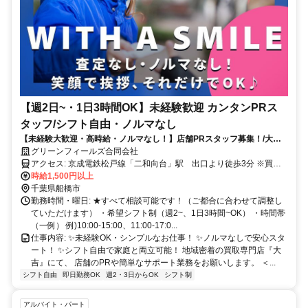
【週2日~・1日3時間OK】未経験歓迎 カンタンPRス
タッフ/シフト自由・ノルマなし
【未経験大歓迎・高時給・ノルマなし！】店舗PRスタッフ募集！/大手
買取専門店
グリーンフィールズ合同会社
アクセス: 京成電鉄松戸線「二和向台」駅 出口より徒歩3分 ※買取
時給1,500円以上
大吉 船橋二和店 ●交通費支給 ●車・バイク・自転車通勤OK
千葉県船橋市
勤務時間・曜日: ★すべて相談可能です！（ご都合に合わせて調整し
ていただけます） ・希望シフト制（週2~、1日3時間~OK） ・時間帯
（一例） 例)10:00-15:00、11:00-17:0...
仕事内容: ✨未経験OK・シンプルなお仕事！ ✨ノルマなしで安心スタ
ート！ ✨シフト自由で家庭と両立可能！ 地域密着の買取専門店『大
吉』にて、 店舗のPRや簡単なサポート業務をお願いします。 ＜...
シフト自由
即日勤務OK
週2・3日からOK
シフト制
アルバイト・パート