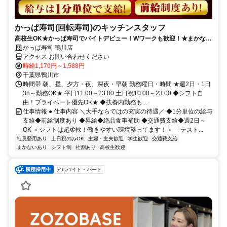
かっぱ寿司(回転寿司)のキッチンスタッフ
高校生OK★かっぱ寿司でバイトデビュー！Wワークも歓迎！★まかない
有★短時間OK★履歴書不要
かっぱ寿司 鴨川店
アクセス お問い合わせください
時給1,170円～1,588円
千葉県鴨川市
時間帯 朝、昼、夕方・夜、深夜・早朝 勤務曜日・時間 ★週2日・1日
3h～勤務OK★ 平日11:00～23:00 土日祝10:00～23:00 ◆シフト自
由！プライベート優先OK★ ◆扶養内勤務も...
仕事情報 ● 仕事内容 ＼大手ならではの充実の待遇／ ◆1分単位の給与
支給◆前給制度あり ◆昇給◆絶品食事補助 ◆交通費支給◆週2日～
OK ＜シフトは超柔軟！働きやすい環境整ってます！＞ 「テスト...
社員登用あり
土日祝のみOK
主婦・主夫歓迎
学生歓迎
交通費支給
まかないあり
シフト制
社割あり
高校生歓迎
アルバイト・パート