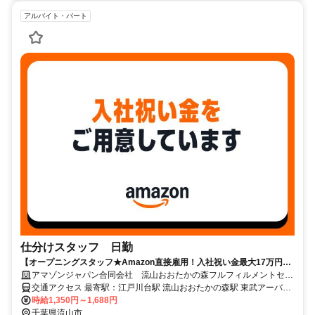
アルバイト・パート
仕分けスタッフ 日勤
【オープニングスタッフ★Amazon直接雇用！入社祝い金最大17万円】
髪型・髪色自由＊未経験OK！長期で安定雇用可能！
アマゾンジャパン合同会社 流山おおたかの森フルフィルメントセン
ター
交通アクセス 最寄駅：江戸川台駅 流山おおたかの森駅 東武アーバン
パークライン 江戸川台駅 から約2km 初石駅 から約3km つくばエクス
時給1,350円～1,688円
プレス 流山おおたかの森駅 から5km ★無料シャトルバスあり（流山
千葉県流山市