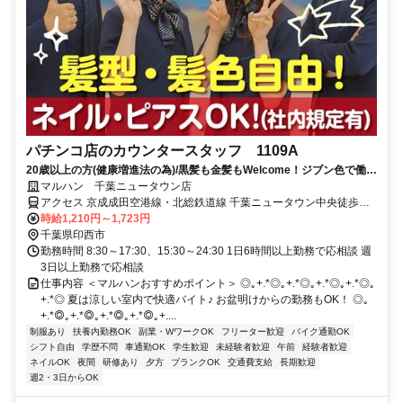
パチンコ店のカウンタースタッフ 1109A
20歳以上の方(健康増進法の為)/黒髪も金髪もWelcome！ジブン色で働け
る！多様性全開のマルハンで、アナタらしく働こう☆履歴書不要
マルハン 千葉ニュータウン店
アクセス 京成成田空港線・北総鉄道線 千葉ニュータウン中央徒歩約4
分 「千葉ニュータウン中央駅」南口ロータリー向い
時給1,210円～1,723円
千葉県印西市
勤務時間 8:30～17:30、15:30～24:30 1日6時間以上勤務で応相談 週
3日以上勤務で応相談
仕事内容 ＜マルハンおすすめポイント＞ ◎｡+.*◎｡+.*◎｡+.*◎｡+.*◎｡
+.*◎ 夏は涼しい室内で快適バイト♪ お盆明けからの勤務もOK！ ◎｡
+.*◎｡+.*◎｡+.*◎｡+.*◎｡+....
制服あり
扶養内勤務OK
副業・WワークOK
フリーター歓迎
バイク通勤OK
シフト自由
学歴不問
車通勤OK
学生歓迎
未経験者歓迎
午前
経験者歓迎
ネイルOK
夜間
研修あり
夕方
ブランクOK
交通費支給
長期歓迎
週2・3日からOK