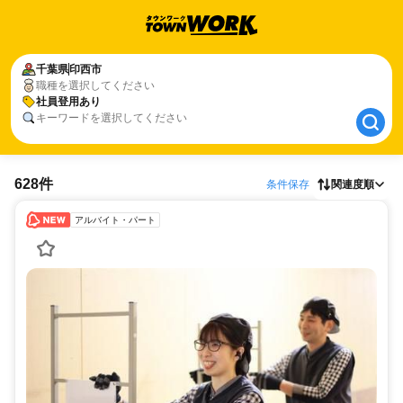
千葉県
千葉県
印西市
印西市
職種を選択してください
社員登用あり
社員登用あり
キーワードを選択してください
628件
条件保存
関連度順
アルバイト・パート