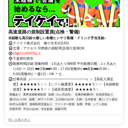
高速道路の規制設置員(点検・警備)
未経験も高日給☆嬉しい各種ヒンヤリ装備・ドリンク手当支給♪
テイケイ株式会社 鎌ケ谷支社[185]
交通・アクセス 印西牧の原駅周辺/直行直帰OK
日給15,000円以上
千葉県印西市
勤務時間詳細 実働時間：1日あたり8時間 平均勤務日数：1ヶ月あた
り4日 〜 20日 ■■日勤■■8:00～17:00(実働8h) ■■夜勤■■20:00～
5:00(実働8h) ＊週1日～OK ＊土...
仕事内容 ┏━━━━━━━━━━━━━━━━┓ ✨【高収入満足
度】★★★★★ 5 ✨ ✨【シフト融通度】★★★★★ 5 ✨ ✨【未経験歓
迎度】★★★★★ 5 ✨ ✨【成長実感度】 ★★★★★ 5 ✨ ...
制服あり
業界未経験者歓迎
短期（3ヵ月以内）
扶養内勤務OK
社員登用あり
週1日からOK
副業・WワークOK
土日祝のみOK
主婦・主夫歓迎
週1シフト提出
60代も応募可
資格取得支援あり
フリーター歓迎
短期
早朝
シフト自由
学歴不問
平日のみOK
学生歓迎
経験不問
同じ企業の求人