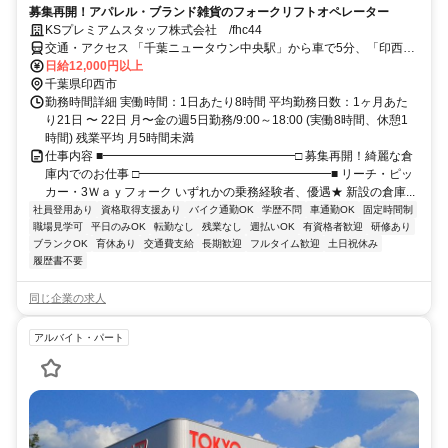
募集再開！アパレル・ブランド雑貨のフォークリフトオペレーター
KSプレミアムスタッフ株式会社 /fhc44
交通・アクセス 「千葉ニュータウン中央駅」から車で5分、「印西牧
の原駅」から車で8分
日給12,000円以上
千葉県印西市
勤務時間詳細 実働時間：1日あたり8時間 平均勤務日数：1ヶ月あた
り21日 〜 22日 月〜金の週5日勤務/9:00～18:00 (実働8時間、休憩1
時間) 残業平均 月5時間未満
仕事内容 ■━━━━━━━━━━━━━━━━□ 募集再開！綺麗な倉
庫内でのお仕事 □━━━━━━━━━━━━━━━━■ リーチ・ピッ
カー・3Ｗａｙフォーク いずれかの乗務経験者、優遇★ 新設の倉庫...
社員登用あり
資格取得支援あり
バイク通勤OK
学歴不問
車通勤OK
固定時間制
職場見学可
平日のみOK
転勤なし
残業なし
週払いOK
有資格者歓迎
研修あり
ブランクOK
育休あり
交通費支給
長期歓迎
フルタイム歓迎
土日祝休み
履歴書不要
同じ企業の求人
アルバイト・パート