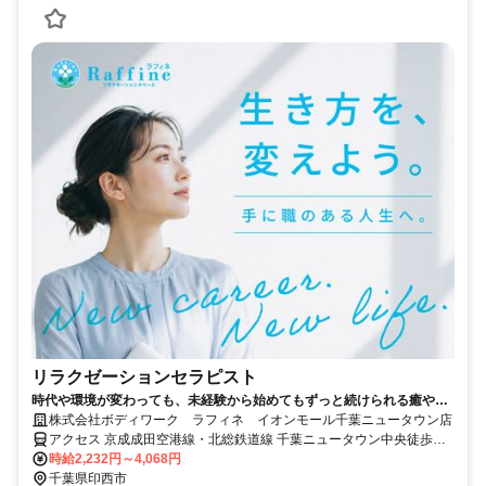
リラクゼーションセラピスト
時代や環境が変わっても、未経験から始めてもずっと続けられる癒やし
の仕事。手に職を身につけて、生き方を変えよう。
株式会社ボディワーク ラフィネ イオンモール千葉ニュータウン店
アクセス 京成成田空港線・北総鉄道線 千葉ニュータウン中央徒歩約8
分、京成成田空港線・北総鉄道線 小室北口徒歩約49分、京成成田空
時給2,232円～4,068円
港線・北総鉄道線 印西牧の原北口徒歩約70分 最寄駅：千葉ニュータ
千葉県印西市