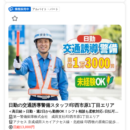
アルバイト・パート
日勤の交通誘導警備スタッフ/印西市原1丁目エリア
＜高日給＞日勤・週2日から勤務OK！シフト相談も柔軟対応♪日払可◎
未経験歓迎★
第一警備保障株式会社 成田支社/印西市原1丁目エリア
アクセス 京成成田スカイアクセス線・北総線 印西牧の原南口徒歩約
15分、京成成田スカイアクセス線・北総線 印旛日本医大徒歩約53
日給13,000円