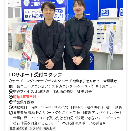
PCサポート受付スタッフ
◇オープニング◇ケーズデンキグループで働きませんか？ 未経験から
始めるサポート受付スタッフ
千葉ニュータウン店アシストカウンター(ケーズデンキ千葉ニュータ
ウン店内)
交通アクセス 北総鉄道「印西牧の原駅」徒歩19分
時給1,575円以上
千葉県印西市
勤務曜日・時間 8:50～21:20の間で1日8時間（週40時間） 週5日勤務
募集要項 職種 PCサポート受付スタッフ 雇用形態 アルバイト / パート
仕事内容 「パソコンは買ったけど自分で設定できない」 「データの
移行作業をお願いしたい」 「TVで映画やスポーツの試合を...
社会保険完備
シフト制
昇給あり