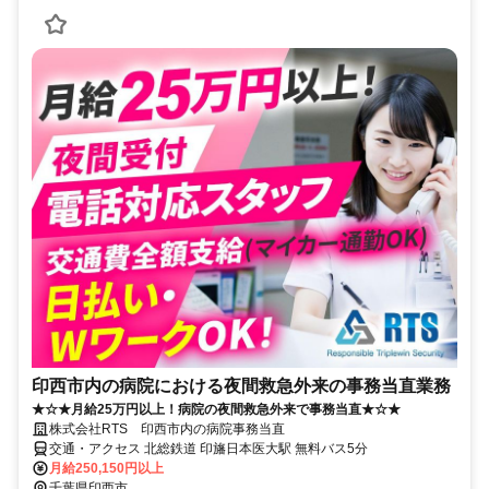
印西市内の病院における夜間救急外来の事務当直業務
★☆★月給25万円以上！病院の夜間救急外来で事務当直★☆★
株式会社RTS 印西市内の病院事務当直
交通・アクセス 北総鉄道 印旛日本医大駅 無料バス5分
月給250,150円以上
千葉県印西市