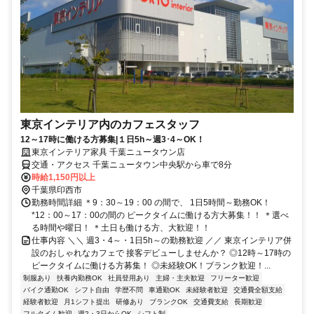
東京インテリア内のカフェスタッフ
12～17時に働ける方募集|１日5h～週3･4～OK！
東京インテリア家具 千葉ニュータウン店
交通・アクセス 千葉ニュータウン中央駅から車で8分
時給1,150円以上
千葉県印西市
勤務時間詳細 ＊9：30～19：00 の間で、 1日5時間～勤務OK！
*12：00～17：00の間の ピークタイムに働ける方大募集！！ ＊選べ
る時間や曜日！ ＊土日も働ける方、大歓迎！！
仕事内容 ＼＼ 週3・4～・1日5h～の勤務歓迎 ／／ 東京インテリア併
設のおしゃれなカフェで 接客デビューしませんか？ ◎12時～17時の
ピークタイムに働ける方募集！ ◎未経験OK！ブランク歓迎！...
制服あり
扶養内勤務OK
社員登用あり
主婦・主夫歓迎
フリーター歓迎
バイク通勤OK
シフト自由
学歴不問
車通勤OK
未経験者歓迎
交通費全額支給
経験者歓迎
月1シフト提出
研修あり
ブランクOK
交通費支給
長期歓迎
フルタイム歓迎
週2・3日からOK
シフト制