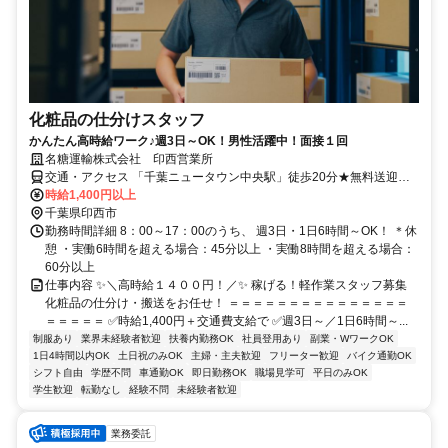
化粧品の仕分けスタッフ
かんたん高時給ワーク♪週3日～OK！男性活躍中！面接１回
名糖運輸株式会社 印西営業所
交通・アクセス 「千葉ニュータウン中央駅」徒歩20分★無料送迎バ
スあり！車・バイク・自転車通勤もOK＜無料駐車場完備！＞他にも
時給1,400円以上
「印西牧の原駅」「小室駅」「印旛日本医大駅」「木下駅」等からも
千葉県印西市
アクセス良好◎
勤務時間詳細 8：00～17：00のうち、 週3日・1日6時間～OK！ ＊休
憩 ・実働6時間を超える場合：45分以上 ・実働8時間を超える場合：
60分以上
仕事内容 ✨＼高時給１４００円！／✨ 稼げる！軽作業スタッフ募集
化粧品の仕分け・搬送をお任せ！ ＝＝＝＝＝＝＝＝＝＝＝＝＝＝＝
＝＝＝＝＝ ✅時給1,400円＋交通費支給で ✅週3日～／1日6時間～...
制服あり
業界未経験者歓迎
扶養内勤務OK
社員登用あり
副業・WワークOK
1日4時間以内OK
土日祝のみOK
主婦・主夫歓迎
フリーター歓迎
バイク通勤OK
シフト自由
学歴不問
車通勤OK
即日勤務OK
職場見学可
平日のみOK
学生歓迎
転勤なし
経験不問
未経験者歓迎
業務委託