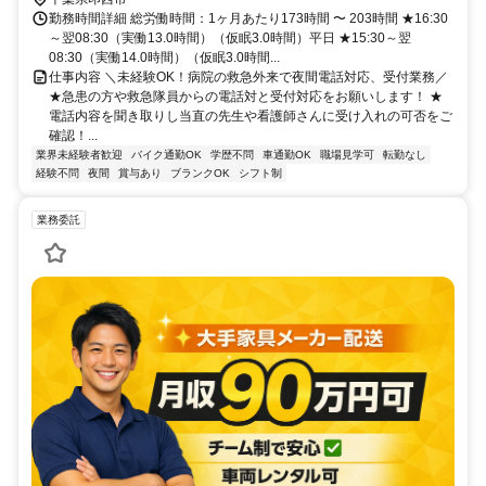
勤務時間詳細 総労働時間：1ヶ月あたり173時間 〜 203時間 ★16:30
～翌08:30（実働13.0時間）（仮眠3.0時間）平日 ★15:30～翌
08:30（実働14.0時間）（仮眠3.0時間...
仕事内容 ＼未経験OK！病院の救急外来で夜間電話対応、受付業務／
★急患の方や救急隊員からの電話対と受付対応をお願いします！ ★
電話内容を聞き取りし当直の先生や看護師さんに受け入れの可否をご
確認！...
業界未経験者歓迎
バイク通勤OK
学歴不問
車通勤OK
職場見学可
転勤なし
経験不問
夜間
賞与あり
ブランクOK
シフト制
業務委託