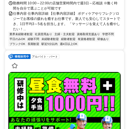
ウン駅
勤務時間 10:00～22:00の店舗営業時間内で週3日～応相談 ※働く時
間を自分で選ぶことが可能です
仕事内容 仕事内容詳細 【仕事内容詳細】 ボディケアやリフレクソロ
ジーでお客様の疲れを癒すお仕事です。新人でも安心してスタートで
き、1日平均3～5名を担当します。 「マッサージを覚えて人を癒やし
たい！...
業界未経験者歓迎
社員登用あり
主婦・主夫歓迎
資格取得支援あり
学歴不問
平日のみOK
経験不問
未経験者歓迎
経験者歓迎
有資格者歓迎
研修あり
ブランクOK
長期歓迎
駅近5分以内
週4日以上OK
アルバイト・パート