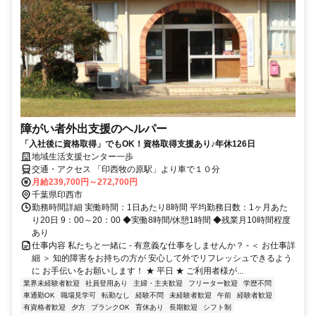
障がい者外出支援のヘルパー
「入社後に資格取得」でもOK！資格取得支援あり♪年休126日
地域生活支援センター一歩
交通・アクセス 「印西牧の原駅」より車で１０分
月給239,700円～272,700円
千葉県印西市
勤務時間詳細 実働時間：1日あたり8時間 平均勤務日数：1ヶ月あた
り20日 9：00～20：00 ◆実働8時間/休憩1時間 ◆残業月10時間程度
あり
仕事内容 私たちと一緒に - 有意義な仕事をしませんか？ - ＜ お仕事詳
細 ＞ 知的障害をお持ちの方が 安心して外でリフレッシュできるよう
に お手伝いをお願いします！ ★ 平日 ★ ご利用者様が...
業界未経験者歓迎
社員登用あり
主婦・主夫歓迎
フリーター歓迎
学歴不問
車通勤OK
職場見学可
転勤なし
経験不問
未経験者歓迎
午前
経験者歓迎
有資格者歓迎
夕方
ブランクOK
育休あり
長期歓迎
シフト制