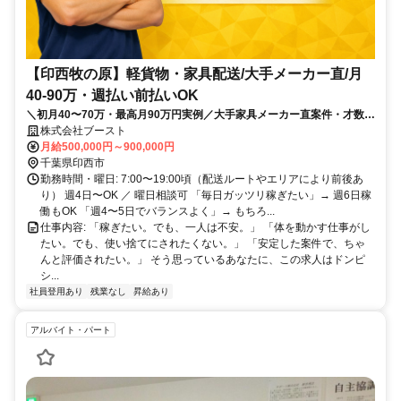
【印西牧の原】軽貨物・家具配送/大手メーカー直/月
40-90万・週払い前払いOK
＼初月40〜70万・最高月90万円実例／大手家具メーカー直案件・才数建
てで稼げる
株式会社ブースト
月給500,000円～900,000円
千葉県印西市
勤務時間・曜日: 7:00〜19:00頃（配送ルートやエリアにより前後あ
り） 週4日〜OK ／ 曜日相談可 「毎日ガッツリ稼ぎたい」→ 週6日稼
働もOK 「週4〜5日でバランスよく」→ もちろ...
仕事内容: 「稼ぎたい。でも、一人は不安。」 「体を動かす仕事がし
たい。でも、使い捨てにされたくない。」 「安定した案件で、ちゃ
んと評価されたい。」 そう思っているあなたに、この求人はドンピ
シ...
社員登用あり
残業なし
昇給あり
アルバイト・パート