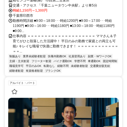
柏センコー運輸(株) 印西第二営業所
交通・アクセス 「千葉ニュータウン中央駅」より車5分
時給1,150円～1,300円
千葉県印西市
勤務時間詳細 ■9:00～18:00･･･時給1200円 ■9:00～17:00･･･時給
1190円 ■9:00～16:00･･･時給1180円 ■13:00～18:00･･時給1180円
■9:00...
仕事内容 ＝＝＝＝＝＝＝＝＝＝＝＝＝＝＝＝＝＝＝＝ ママさん＆子
育てがひと段落した方活躍中！ 平日のみの勤務で家庭との両立も可
能♪ キレイな職場で快適に勤務できます！ ＝＝＝＝＝＝＝＝＝＝＝＝
＝＝...
制服あり
業界未経験者歓迎
扶養内勤務OK
社員登用あり
副業・WワークOK
主婦・主夫歓迎
フリーター歓迎
バイク通勤OK
学歴不問
車通勤OK
固定時間制
職場見学可
平日のみOK
転勤なし
経験不問
未経験者歓迎
交通費全額支給
経験者歓迎
有資格者歓迎
ブランクOK
アルバイト・パート