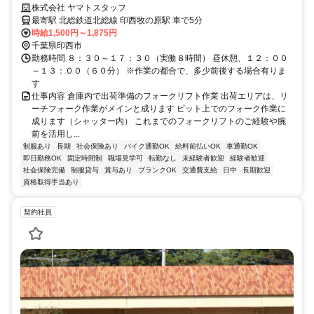
社員多数） 結構稼げる 週払い可
株式会社 ヤマトスタッフ
最寄駅 北総鉄道北総線 印西牧の原駅 車で5分
時給1,500円～1,875円
千葉県印西市
勤務時間 ８：３０～１７：３０（実働８時間） 昼休憩、１２：００
～１３：００（６０分） ※作業の都合で、多少前後する場合有りま
す
仕事内容 倉庫内で出荷準備のフォークリフト作業 出荷エリアは、リ
ーチフォーク作業がメインと成ります ピット上でのフォーク作業に
成ります（シャッター内） これまでのフォークリフトのご経験や腕
前を活用し...
制服あり
長期
社会保険あり
バイク通勤OK
給料前払いOK
車通勤OK
即日勤務OK
固定時間制
職場見学可
転勤なし
未経験者歓迎
経験者歓迎
社会保険完備
制服貸与
賞与あり
ブランクOK
交通費支給
日中
長期歓迎
資格取得手当あり
契約社員