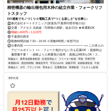
精密機器の輸出梱包用木枠の組立作業・フォークリフ
トスタッフ
DIY感覚でモノづくり☆電動工具で“つくる楽しさ”を仕事に♪
株式会社オートテクニック(派遣先/千葉県印西市牧の台)
交通・アクセス 北総線「印西牧の原駅」徒歩15分 ★車通勤OK
時給1,400円～1,520円
千葉県印西市
勤務時間詳細 7:30～16:45 ※実働8時間／休憩75分
仕事内容 ━━━━━━━━━━━━━━━━━━━━ ⭐⭐ この求人の
アピールポイント ⭐⭐ ：フォーク免許がない方も応募OK ：面接時は
履歴書不要！ ：経験より人柄重視の採用 ：面接はWEBもOK！ス...
制服あり
業界未経験者歓迎
社員登用あり
フリーター歓迎
早朝
学歴不問
車通勤OK
固定時間制
職場見学可
平日のみOK
経験不問
未経験者歓迎
午前
研修あり
夕方
ブランクOK
育休あり
交通費支給
長期歓迎
フルタイム歓迎
契約社員