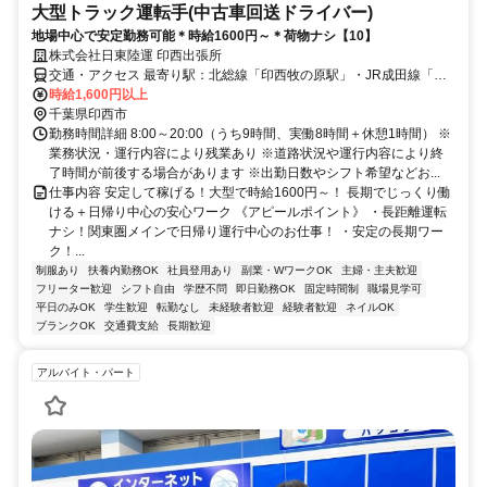
大型トラック運転手(中古車回送ドライバー)
地場中心で安定勤務可能＊時給1600円～＊荷物ナシ【10】
株式会社日東陸運 印西出張所
交通・アクセス 最寄り駅：北総線「印西牧の原駅」・JR成田線「木
下駅」
時給1,600円以上
千葉県印西市
勤務時間詳細 8:00～20:00（うち9時間、実働8時間＋休憩1時間） ※
業務状況・運行内容により残業あり ※道路状況や運行内容により終
了時間が前後する場合があります ※出勤日数やシフト希望などお...
仕事内容 安定して稼げる！大型で時給1600円～！ 長期でじっくり働
ける＋日帰り中心の安心ワーク 《アピールポイント》 ・長距離運転
ナシ！関東圏メインで日帰り運行中心のお仕事！ ・安定の長期ワー
ク！...
制服あり
扶養内勤務OK
社員登用あり
副業・WワークOK
主婦・主夫歓迎
フリーター歓迎
シフト自由
学歴不問
即日勤務OK
固定時間制
職場見学可
平日のみOK
学生歓迎
転勤なし
未経験者歓迎
経験者歓迎
ネイルOK
ブランクOK
交通費支給
長期歓迎
アルバイト・パート