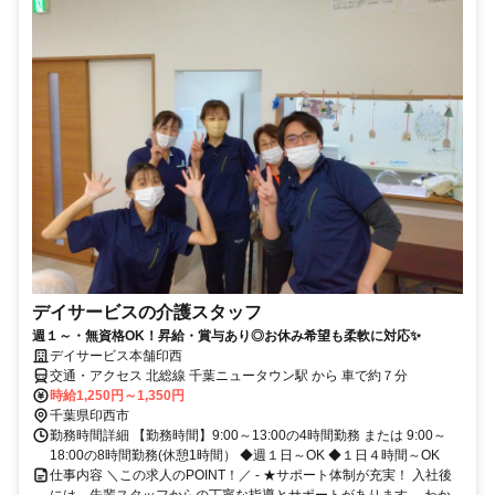
デイサービスの介護スタッフ
週１～・無資格OK！昇給・賞与あり◎お休み希望も柔軟に対応✨
デイサービス本舗印西
交通・アクセス 北総線 千葉ニュータウン駅 から 車で約７分
時給1,250円～1,350円
千葉県印西市
勤務時間詳細 【勤務時間】9:00～13:00の4時間勤務 または 9:00～
18:00の8時間勤務(休憩1時間） ◆週１日～OK ◆１日４時間～OK
仕事内容 ＼この求人のPOINT！／ - ★サポート体制が充実！ 入社後
には、先輩スタッフからの丁寧な指導とサポートがあります。 わか