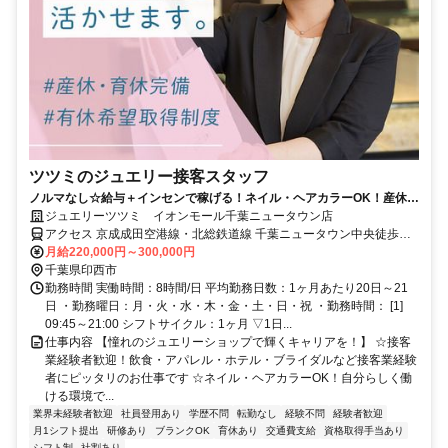
ツツミのジュエリー接客スタッフ
ノルマなし☆給与＋インセンで稼げる！ネイル・ヘアカラーOK！産休・
育休実績多数/接客業経験者優遇♪
ジュエリーツツミ イオンモール千葉ニュータウン店
アクセス 京成成田空港線・北総鉄道線 千葉ニュータウン中央徒歩約6
分
月給220,000円～300,000円
千葉県印西市
勤務時間 実働時間：8時間/日 平均勤務日数：1ヶ月あたり20日～21
日 ・勤務曜日：月・火・水・木・金・土・日・祝 ・勤務時間： [1]
09:45～21:00 シフトサイクル：1ヶ月 ▽1日...
仕事内容 【憧れのジュエリーショップで輝くキャリアを！】 ☆接客
業経験者歓迎！飲食・アパレル・ホテル・ブライダルなど接客業経験
者にピッタリのお仕事です ☆ネイル・ヘアカラーOK！自分らしく働
ける環境で...
業界未経験者歓迎
社員登用あり
学歴不問
転勤なし
経験不問
経験者歓迎
月1シフト提出
研修あり
ブランクOK
育休あり
交通費支給
資格取得手当あり
シフト制
社割あり