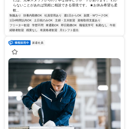
らないことがあれば気軽に相談できる環境です。 ★お休み希望も柔
軟...
制服あり
扶養内勤務OK
社員登用あり
週1日からOK
副業・WワークOK
1日4時間以内OK
土日祝のみOK
主婦・主夫歓迎
資格取得支援あり
フリーター歓迎
学歴不問
車通勤OK
即日勤務OK
職場見学可
転勤なし
午前
経験者歓迎
残業なし
有資格者歓迎
月1シフト提出
派遣社員