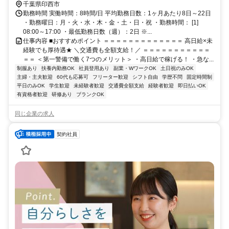
分、京成成田スカイアクセス線・北総線 千葉ニュータウン中央徒歩
千葉県印西市
約55分 直行直帰OK＊交通費全額支給＊
勤務時間 実働時間：8時間/日 平均勤務日数：1ヶ月あたり8日～22日
・勤務曜日：月・火・水・木・金・土・日・祝 ・勤務時間： [1]
08:00～17:00 ・最低勤務日数（週）：2日 ※...
仕事内容 ■おすすめポイント ＝＝＝＝＝＝＝＝＝＝＝＝＝ 高日給×未
経験でも厚待遇★ ＼交通費も全額支給！／ ＝＝＝＝＝＝＝＝＝＝＝
＝＝ ＜第一警備で働く7つのメリット＞ ・高日給で稼げる！ ・急な...
制服あり
扶養内勤務OK
社員登用あり
副業・WワークOK
土日祝のみOK
主婦・主夫歓迎
60代も応募可
フリーター歓迎
シフト自由
学歴不問
固定時間制
平日のみOK
学生歓迎
未経験者歓迎
交通費全額支給
経験者歓迎
即日払いOK
有資格者歓迎
研修あり
ブランクOK
同じ企業の求人
契約社員