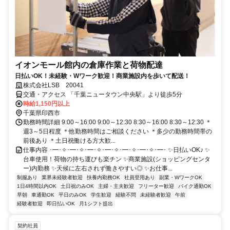
イオンモール館内の倉庫作業と荷物配達
日払いOK！未経験・Wワーク歓迎！商業施設内を歩いて配送！
株式会社LSB 20041
交通・アクセス 「千葉ニュータウン中央駅」より徒歩5分
時給1,150円以上
千葉県印西市
勤務時間詳細 9:00～16:00 9:00～12:30 8:30～16:00 8:30～12:30 ＊
週3～5日程度 ＊他勤務時間はご相談ください ＊多少の勤務時間帯の
前後あり ＊土日祝働ける方大歓...
仕事内容 ･━･✧･━･✧･━･✧･━･✧･━･✧･━･✧･━･ ✨日払いOK♪ ✨
台車使用！荷物の持ち運びも楽チン ✨商業施設(ショッピングセンタ
ー)内勤務 ✨天候に左右されず働きやすい◎ ✨お仕事...
制服あり
業界未経験者歓迎
扶養内勤務OK
社員登用あり
副業・WワークOK
1日4時間以内OK
土日祝のみOK
主婦・主夫歓迎
フリーター歓迎
バイク通勤OK
早朝
車通勤OK
平日のみOK
学生歓迎
経験不問
未経験者歓迎
午前
経験者歓迎
即日払いOK
月1シフト提出
契約社員