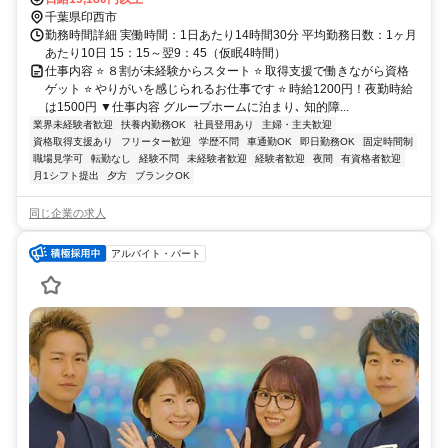
千葉県印西市
勤務時間詳細 実働時間：1日あたり14時間30分 平均勤務日数：1ヶ月
あたり10日 15：15～翌9：45（仮眠4時間）
仕事内容 ⭐ ８割が未経験からスタート ⭐ 取得支援で働きながら資格
ゲット ⭐ やりがいを感じられるお仕事です ⭐ 時給1200円！夜勤時給
は1500円 ▼仕事内容 グループホームに泊まり､ 知的障...
業界未経験者歓迎
扶養内勤務OK
社員登用あり
主婦・主夫歓迎
資格取得支援あり
フリーター歓迎
学歴不問
車通勤OK
即日勤務OK
固定時間制
職場見学可
転勤なし
経験不問
未経験者歓迎
経験者歓迎
夜間
有資格者歓迎
月1シフト提出
夕方
ブランクOK
同じ企業の求人
アルバイト・パート