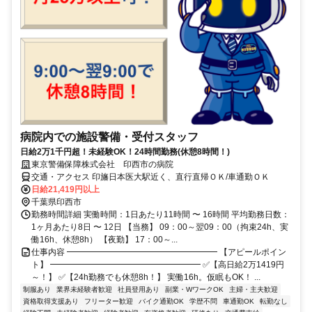
病院内での施設警備・受付スタッフ
日給2万1千円超！未経験OK！24時間勤務(休憩8時間！)
東京警備保障株式会社 印西市の病院
交通・アクセス 印旛日本医大駅近く、直行直帰ＯＫ/車通勤ＯＫ
日給21,419円以上
千葉県印西市
勤務時間詳細 実働時間：1日あたり11時間 〜 16時間 平均勤務日数：
1ヶ月あたり8日 〜 12日 【当務】 09：00～翌09：00（拘束24h、実
働16h、休憩8h） 【夜勤】 17：00～...
仕事内容 ━━━━━━━━━━━━━━━━━━ 【アピールポイン
ト】 ━━━━━━━━━━━━━━━━━━ ✅【高日給2万1419円
～！】 ✅【24h勤務でも休憩8h！】 実働16h。仮眠もOK！ ...
制服あり
業界未経験者歓迎
社員登用あり
副業・WワークOK
主婦・主夫歓迎
資格取得支援あり
フリーター歓迎
バイク通勤OK
学歴不問
車通勤OK
転勤なし