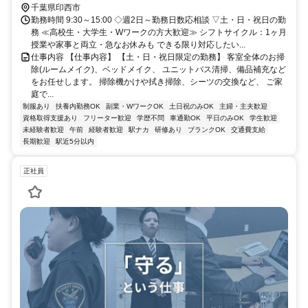
千葉県印西市
勤務時間 9:30～15:00 ◇週2日～勤務日数応相談 ▽土・日・祝日の勤
務 ≪高校生・大学生・Wワークの方大歓迎≫ シフトサイクル：1ヶ月
授業や家事と両立・急なお休みも できる限り対応したい...
仕事内容 【仕事内容】 【土・日・祝日限定の勤務】 客室全体のお掃
除(ルームメイク)、ベッドメイク、 ユニットバス清掃、備品補充など
をお任せします。 掃除機かけや拭き掃除、シーツの交換など、 ご家
庭で...
制服あり
扶養内勤務OK
副業・WワークOK
土日祝のみOK
主婦・主夫歓迎
資格取得支援あり
フリーター歓迎
学歴不問
車通勤OK
平日のみOK
学生歓迎
未経験者歓迎
午前
経験者歓迎
駅ナカ
研修あり
ブランクOK
交通費支給
長期歓迎
駅近5分以内
正社員