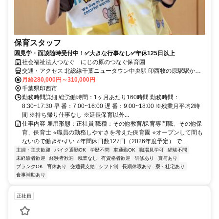
保育スタッフ
園見学・面談随時受付中！✅大きな行事なし✅年休125日以上
社会福祉法人つなぐ にじの原のつなぐ保育園
交通・アクセス 北総線千葉ニュータウン中央駅 印西牧の原駅駅から
車で9分 ※車・バイク・自転車通勤OK（無料駐車場あり）
月給280,000円～310,000円
千葉県印西市
勤務時間詳細 総労働時間：1ヶ月あたり160時間 勤務時間：
8:30~17:30 早 番：7:00~16:00 遅 番：9:00~18:00 ※残業月平均2時
間 ※持ち帰り仕事なし ※延長保育以外...
仕事内容 雇用形態：正社員 職種：その他教育/保育専門職、その他保
育、保育士 ⭐職員の勤務しやすさを考えた保育園 ⭐オープンして間も
ないので働きやすい ⭐年間休日数127日（2026年度予定） で...
主婦・主夫歓迎
バイク通勤OK
学歴不問
車通勤OK
職場見学可
経験不問
未経験者歓迎
経験者歓迎
残業なし
有資格者歓迎
研修あり
賞与あり
ブランクOK
育休あり
交通費支給
シフト制
長期休暇あり
寮・社宅あり
食事補助あり
正社員