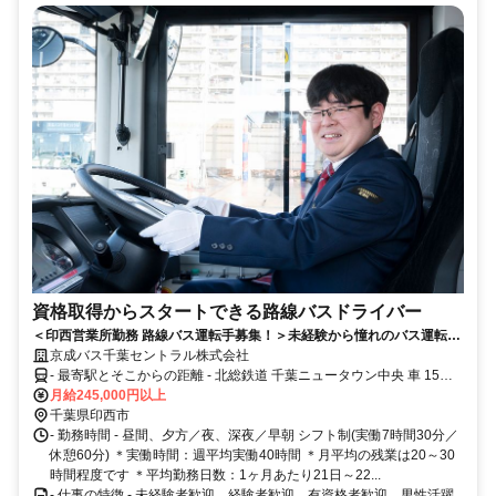
資格取得からスタートできる路線バスドライバー
＜印西営業所勤務 路線バス運転手募集！＞未経験から憧れのバス運転手
デビュー！未経験スタートでも安心の運転士養成制度があります♪大型二
京成バス千葉セントラル株式会社
種免許取得の教習費用は当社が全額負担！
- 最寄駅とそこからの距離 - 北総鉄道 千葉ニュータウン中央 車 15分
北総鉄道 印西牧の原 車 11分
月給245,000円以上
千葉県印西市
- 勤務時間 - 昼間、夕方／夜、深夜／早朝 シフト制(実働7時間30分／
休憩60分) ＊実働時間：週平均実働40時間 ＊月平均の残業は20～30
時間程度です ＊平均勤務日数：1ヶ月あたり21日～22...
- 仕事の特徴 - 未経験者歓迎、経験者歓迎、有資格者歓迎、男性活躍