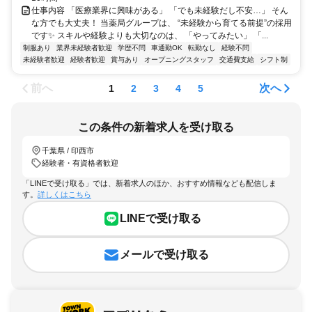
仕事内容 「医療業界に興味がある」 「でも未経験だし不安…」 そん
な方でも大丈夫！ 当薬局グループは、 “未経験から育てる前提”の採用
です✨ スキルや経験よりも大切なのは、 「やってみたい」 「...
制服あり
業界未経験者歓迎
学歴不問
車通勤OK
転勤なし
経験不問
未経験者歓迎
経験者歓迎
賞与あり
オープニングスタッフ
交通費支給
シフト制
前へ
次へ
1
2
3
4
5
この条件の新着求人を受け取る
千葉県 / 印西市
経験者・有資格者歓迎
「LINEで受け取る」では、新着求人のほか、おすすめ情報なども配信しま
す。
詳しくはこちら
LINEで受け取る
メールで受け取る