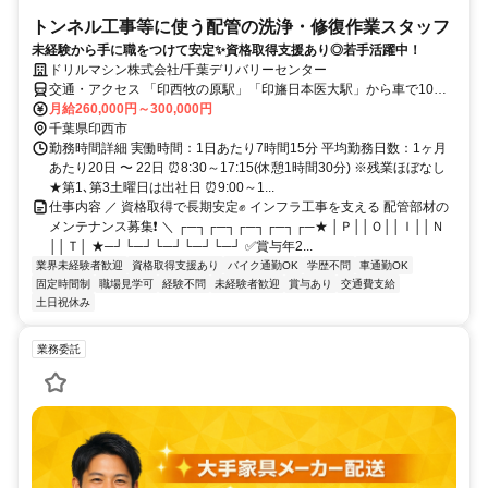
トンネル工事等に使う配管の洗浄・修復作業スタッフ
未経験から手に職をつけて安定✨資格取得支援あり◎若手活躍中！
ドリルマシン株式会社/千葉デリバリーセンター
交通・アクセス 「印西牧の原駅」「印旛日本医大駅」から車で10分
⭐車通勤歓迎
月給260,000円～300,000円
千葉県印西市
勤務時間詳細 実働時間：1日あたり7時間15分 平均勤務日数：1ヶ月
あたり20日 〜 22日 ⏰8:30～17:15(休憩1時間30分) ※残業ほぼなし
★第1､第3土曜日は出社日 ⏰9:00～1...
仕事内容 ／ 資格取得で長期安定✊ インフラ工事を支える 配管部材の
メンテナンス募集❗ ＼ ┌─┐┌─┐┌─┐┌─┐┌─★ │Ｐ││Ｏ││Ｉ││Ｎ
││Ｔ│ ★─┘└─┘└─┘└─┘└─┘ ✅賞与年2...
業界未経験者歓迎
資格取得支援あり
バイク通勤OK
学歴不問
車通勤OK
固定時間制
職場見学可
経験不問
未経験者歓迎
賞与あり
交通費支給
土日祝休み
業務委託