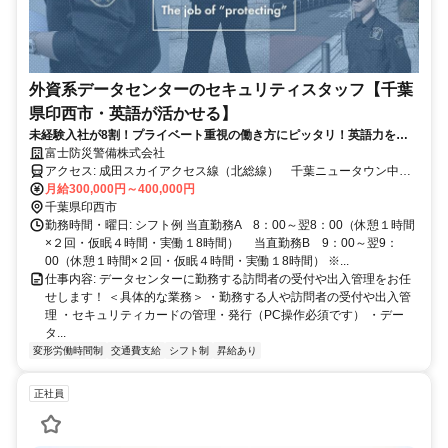
外資系データセンターのセキュリティスタッフ【千葉
県印西市・英語が活かせる】
未経験入社が8割！プライベート重視の働き方にピッタリ！英語力を活
かせます！！
富士防災警備株式会社
アクセス: 成田スカイアクセス線（北総線） 千葉ニュータウン中央
駅より徒歩15分
月給300,000円～400,000円
千葉県印西市
勤務時間・曜日: シフト例 当直勤務A 8：00～翌8：00（休憩１時間
×２回・仮眠４時間・実働１8時間） 当直勤務B 9：00～翌9：
00（休憩１時間×２回・仮眠４時間・実働１8時間） ※...
仕事内容: データセンターに勤務する訪問者の受付や出入管理をお任
せします！ ＜具体的な業務＞ ・勤務する人や訪問者の受付や出入管
理 ・セキュリティカードの管理・発行（PC操作必須です） ・デー
タ...
変形労働時間制
交通費支給
シフト制
昇給あり
正社員