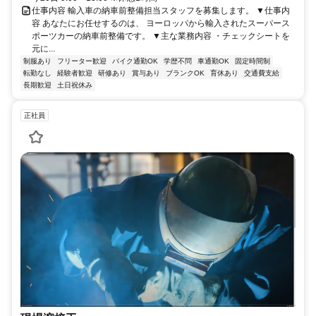
仕事内容 輸入車の納車前整備担当スタッフを募集します。 ▼仕事内
容 あなたにお任せするのは、 ヨーロッパから輸入されたスーパース
ポーツカーの納車前整備です。 ▼主な業務内容 ・チェックシートを
元に...
制服あり
フリーター歓迎
バイク通勤OK
学歴不問
車通勤OK
固定時間制
転勤なし
経験者歓迎
研修あり
賞与あり
ブランクOK
育休あり
交通費支給
長期歓迎
土日祝休み
正社員