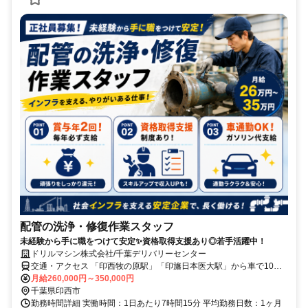
配管の洗浄・修復作業スタッフ
未経験から手に職をつけて安定✨資格取得支援あり◎若手活躍中！
ドリルマシン株式会社/千葉デリバリーセンター
交通・アクセス 「印西牧の原駅」「印旛日本医大駅」から車で10分
⭐車通勤歓迎
月給260,000円～350,000円
千葉県印西市
勤務時間詳細 実働時間：1日あたり7時間15分 平均勤務日数：1ヶ月