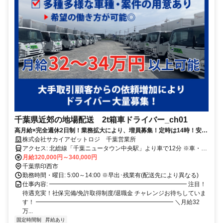
千葉県近郊の地場配送 2t箱車ドライバー_ch01
高月給×完全週休2日制！業務拡大により、増員募集！定時は14時！安定
企業で長期安心！他業種から転職した方も活躍中！
株式会社サカイアゼットロジ 千葉営業所
アクセス: 北総線「千葉ニュータウン中央駅」より車で12分 ※車・バ
イク通勤OK
月給320,000円～340,000円
千葉県印西市
勤務時間・曜日: 5:00～14:00 ※早出･残業有(配送先により異なる)
仕事内容: ━━━━━━━━━━━━━━━━━━━━━━━ 注目！
待遇充実！社保完備/免許取得制度/退職金 チャレンジお待ちしていま
す！ ━━━━━━━━━━━━━━━━━━━━━━━ ＼月給32
万...
固定時間制
昇給あり