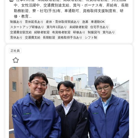
中、女性活躍中、交通費別途支給、賞与・ボーナス有、昇給有、長期
勤務歓迎、寮・社宅(手当)有、車通勤可、資格取得支援制度有、研
修・教育...
制服あり
育休延長あり
産休・育休取得実績あり
急募
車通勤OK
スタートアップ研修あり
賞与年1回あり
未経験者歓迎
住宅手当あり
交通費全額支給
経験者歓迎
有資格者歓迎
研修あり
制服貸与
賞与あり
育休あり
交通費支給
長期歓迎
資格取得手当あり
シフト制
正社員