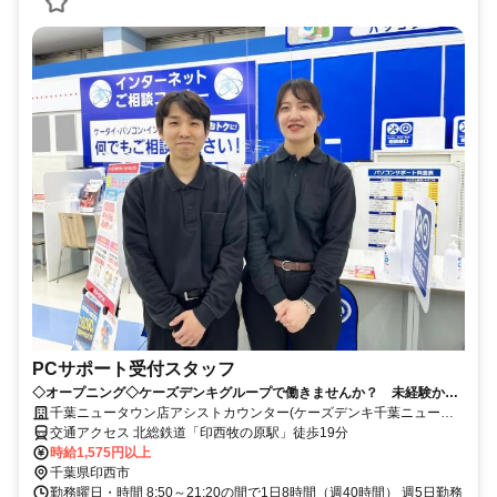
PCサポート受付スタッフ
◇オープニング◇ケーズデンキグループで働きませんか？ 未経験から
始めるサポート受付スタッフ
千葉ニュータウン店アシストカウンター(ケーズデンキ千葉ニュータ
ウン店内)
交通アクセス 北総鉄道「印西牧の原駅」徒歩19分
時給1,575円以上
千葉県印西市
勤務曜日・時間 8:50～21:20の間で1日8時間（週40時間） 週5日勤務