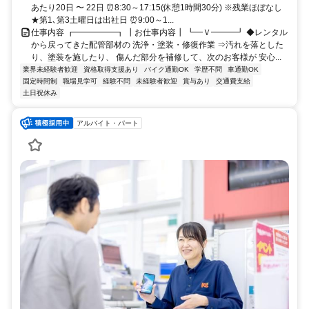
あたり20日 〜 22日 ⏰8:30～17:15(休憩1時間30分) ※残業ほぼなし
★第1､第3土曜日は出社日 ⏰9:00～1...
仕事内容 ┏━━━━━┓ ┃お仕事内容┃ ┗━Ｖ━━━┛ ◆レンタル
から戻ってきた配管部材の 洗浄・塗装・修復作業 ⇒汚れを落とした
り、塗装を施したり、 傷んだ部分を補修して、次のお客様が 安心...
業界未経験者歓迎
資格取得支援あり
バイク通勤OK
学歴不問
車通勤OK
固定時間制
職場見学可
経験不問
未経験者歓迎
賞与あり
交通費支給
土日祝休み
アルバイト・パート