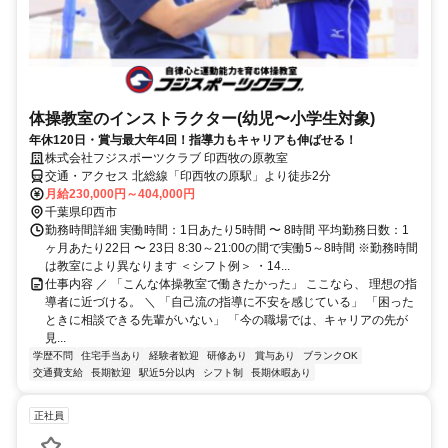
体操教室のインストラクター(幼児〜小学生対象)
年休120日・賞与最大年4回！指導力もキャリアも伸ばせる！
株式会社フジスポーツクラブ 印西牧の原教室
交通・アクセス 北総線「印西牧の原駅」より徒歩2分
月給230,000円～404,000円
千葉県印西市
勤務時間詳細 実働時間：1日あたり5時間 〜 8時間 平均勤務日数：1
ヶ月あたり22日 〜 23日 8:30～21:00の間で実働5～8時間 ※勤務時間
は教室により異なります ＜シフト例＞ ・14...
仕事内容 ／ 「こんな体操教室で働きたかった」 ここなら、 理想の指
導者に近づける。 ＼ 「自己流の指導に不安を感じている」 「困った
ときに相談できる先輩がいない」 「今の職場では、キャリアの先が
見...
学歴不問
住宅手当あり
経験者歓迎
研修あり
賞与あり
ブランクOK
交通費支給
長期歓迎
駅近5分以内
シフト制
長期休暇あり
正社員