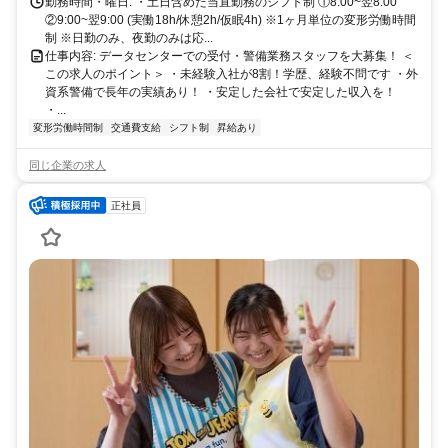
勤務時間・曜日: ・土日含めた当直勤務のシフト制 ①8:00~翌8:00
②9:00~翌9:00 (実働18h/休憩2h/仮眠4h) ※1ヶ月単位の変形労働時間
制 ※日勤のみ、夜勤のみは応...
仕事内容: データセンターでの受付・警備業務スタッフを大募集！ ＜
この求人のポイント＞ ・未経験入社が8割！学歴、経験不問です ・外
資系警備で長年の実績あり！ ・安定した会社で安定した収入を！
・...
変形労働時間制
交通費支給
シフト制
昇給あり
同じ企業の求人
正社員