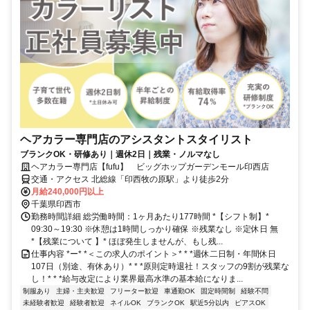
ヘアカラー専門店のアシスタントスタイリスト
ブランクOK・研修あり｜週休2日｜残業・ノルマなし
ヘアカラー専門店【fufu】 ビッグホップガーデンモール印西店
交通・アクセス 北総線「印西牧の原駅」より徒歩2分
月給240,000円以上
千葉県印西市
勤務時間詳細 総労働時間：1ヶ月あたり177時間 *【シフト制】*
09:30～19:30 ※休憩は1時間しっかり確保 ※残業なし ※定休日 無
*【残業について 】* ほぼ発生しませんが、もし残...
仕事内容 *ー* *＜この求人のポイント＞* * *週休二日制・年間休日
107日（別途、有休あり）* * *原則定時退社！スタッフの9割が残業な
し！* * *給与改定により業界最高水準の基本給になりま...
制服あり
主婦・主夫歓迎
フリーター歓迎
車通勤OK
固定時間制
経験不問
未経験者歓迎
経験者歓迎
ネイルOK
ブランクOK
駅近5分以内
ピアスOK