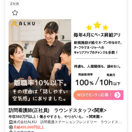
正社員
訪問看護師(正社員) ラウンドスタッフ<関東>
年収560万円以上！働きやすさも、やりがいも。＜関東圏＞
株式会社ALKU 訪問看護ステーションフレンドリー ラウンドスタ
ッフ<関東>
月給455,000円以上