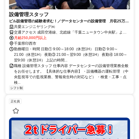
設備管理スタッフ
ビル設備管理の経験者求む！／データセンターの設備管理 月収25万円
以上 安定した仕事で社会に貢献◎
共愛エンジニヤリング㈱
交通アクセス 成田空港線、北総線「千葉ニュータウン中央駅」より
徒歩16分
月給250,000円以上
千葉県印西市
勤務曜日・時間 日勤① 9:00～18:00（休憩1H） 日勤② 9:00～
21:00（休憩1H） 夜勤③ 21:00～翌9:00（休憩1H） 夜勤④ 18:00～
翌9:00（休憩1H） 上記の時間...
職種 設備管理スタッフ 仕事内容 データセンターの設備管理業務全般
をお任せします。 【具体的な仕事内容】 ・設備機器の運転管理 （中
央監視等での監視業務、警報発生時の対応など） ・検査・工事・点
検...
シフト制
正社員