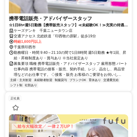
携帯電話販売・アドバイザースタッフ
☆1日8h×週5日勤務【携帯販売スタッフ】≪未経験OK！≫充実の待遇で
働きやすさ抜群◎
ケーズデンキ 千葉ニュータウン店
交通アクセス 北総鉄道「印西牧の原駅」徒歩19分
時給1,600円以上
千葉県印西市
勤務曜日・時間 9:40～21:10の間で1日8時間 週5日勤務 ★年1回、昇
給・昇格制度あり・賞与あり ※当社規定あり
募集要項 職種 携帯電話販売・アドバイザースタッフ 雇用形態 パート
仕事内容 携帯電話の接客・販売、契約手続、レジ、品出し、商品管
理などのお仕事です。 ◇接客・販売 お客様のご要望をお伺いし...
主婦・主夫歓迎
未経験者歓迎
制服貸与
ブランクOK
育休あり
交通費支給
シフト制
社割あり
正社員