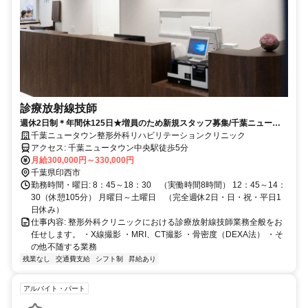
診療放射線技師
週休2日制＊年間休125日★増員のため新規スタッフ募集/千葉ニュータ
ウン中央駅前
千葉ニュータウン整形外科リハビリテーションクリニック
アクセス: 千葉ニュータウン中央駅徒歩5分
月給300,000円～330,000円
千葉県印西市
勤務時間・曜日: 8：45～18：30 （実働時間8時間） 12：45～14：
30（休憩105分） 月曜日～土曜日 （完全週休2日・日・祝・平日1
日休み）
仕事内容: 整形外科クリニックにおける診療放射線技師業務全般をお
任せします。 ・X線撮影 ・MRI、CT撮影 ・骨密度（DEXA法） ・そ
の他不随する業務
残業なし
交通費支給
シフト制
昇給あり
アルバイト・パート