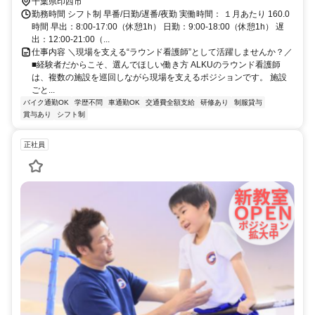
千葉県印西市
勤務時間 シフト制 早番/日勤/遅番/夜勤 実働時間： １月あたり 160.0
時間 早出：8:00-17:00（休憩1h） 日勤：9:00-18:00（休憩1h） 遅
出：12:00-21:00（...
仕事内容 ＼現場を支える“ラウンド看護師”として活躍しませんか？／
■経験者だからこそ、選んでほしい働き方 ALKUのラウンド看護師
は、複数の施設を巡回しながら現場を支えるポジションです。 施設
ごと...
バイク通勤OK
学歴不問
車通勤OK
交通費全額支給
研修あり
制服貸与
賞与あり
シフト制
正社員