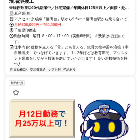
現場溶接工
未経験歓迎◎20代活躍中／社宅完備／年間休日125日以上／面接・赴任
旅費支給／20代で年収700万以上
原産業(株)
アクセス: 京成線「勝田台」駅から9.5km * 勝田台駅から乗り合いで工
場に向かうため、車をお持ちでない方も歓迎します！
月給300,000円～700,000円
千葉県印西市
勤務時間・曜日: 8：00～17：00（実働8時間） ※残業はほぼ無で
す。
仕事内容: 建物を支える「骨」とも言える、鉄骨の柱や梁を溶接（半
自動溶接）でつなげていきます。 1～2年ほどは教育期間。アシスタ
ント業務をしながら技術を磨いていただけます！ 高い溶接技術を持
つ人...
即日勤務OK
交通費支給
シフト制
昇給あり
契約社員