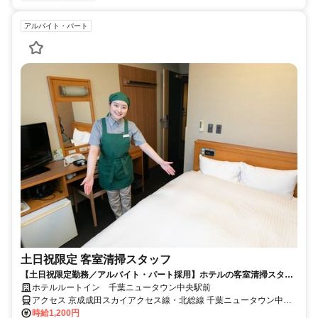
アルバイト・パート
土日祝限定 客室清掃スタッフ
【土日祝限定勤務／アルバイト・パート採用】ホテルの客室清掃スタッ
フ／未経験歓迎！学生・主婦活躍中
ホテルルートイン 千葉ニュータウン中央駅前
アクセス 京成成田スカイアクセス線・北総線 千葉ニュータウン中央
徒歩約4分
時給1,200円