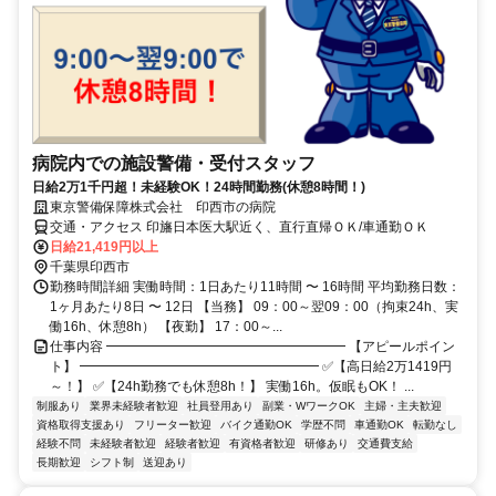
病院内での施設警備・受付スタッフ
日給2万1千円超！未経験OK！24時間勤務(休憩8時間！)
東京警備保障株式会社 印西市の病院
交通・アクセス 印旛日本医大駅近く、直行直帰ＯＫ/車通勤ＯＫ
日給21,419円以上
千葉県印西市
勤務時間詳細 実働時間：1日あたり11時間 〜 16時間 平均勤務日数：
1ヶ月あたり8日 〜 12日 【当務】 09：00～翌09：00（拘束24h、実
働16h、休憩8h） 【夜勤】 17：00～...
仕事内容 ━━━━━━━━━━━━━━━━━━ 【アピールポイン
ト】 ━━━━━━━━━━━━━━━━━━ ✅【高日給2万1419円
～！】 ✅【24h勤務でも休憩8h！】 実働16h。仮眠もOK！ ...
制服あり
業界未経験者歓迎
社員登用あり
副業・WワークOK
主婦・主夫歓迎
資格取得支援あり
フリーター歓迎
バイク通勤OK
学歴不問
車通勤OK
転勤なし
経験不問
未経験者歓迎
経験者歓迎
有資格者歓迎
研修あり
交通費支給
長期歓迎
シフト制
送迎あり