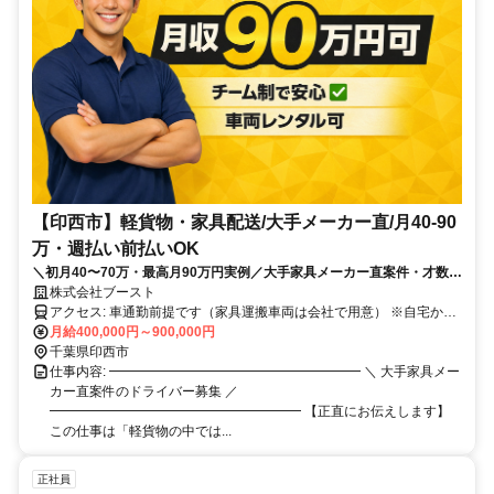
【印西市】軽貨物・家具配送/大手メーカー直/月40-90
万・週払い前払いOK
＼初月40〜70万・最高月90万円実例／大手家具メーカー直案件・才数建
てで稼げる
株式会社ブースト
アクセス: 車通勤前提です（家具運搬車両は会社で用意） ※自宅から
渋滞込み1時間圏内の方が対象
月給400,000円～900,000円
千葉県印西市
仕事内容: ━━━━━━━━━━━━━━━━━━━ ＼ 大手家具メー
カー直案件のドライバー募集 ／
━━━━━━━━━━━━━━━━━━━ 【正直にお伝えします】
この仕事は「軽貨物の中では...
正社員