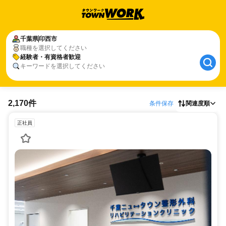
千葉県
印西市
職種を選択してください
経験者・有資格者歓迎
キーワードを選択してください
2,170件
条件保存
関連度順
正社員