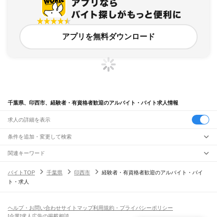
アプリを無料ダウンロード
千葉県、印西市、経験者・有資格者歓迎のアルバイト・バイト求人情報
求人の詳細を表示
条件を追加・変更して検索
市区町村を追加・変更
関連キーワード
千葉県 印西市 学生歓迎 教育
千葉県 印西市 高校生歓迎 高校生
千葉県
駅を追加・変更
バイトTOP
千葉県
印西市
経験者・有資格者歓迎のアルバイト・バイ
千葉県 印西市 高校生歓迎 h
千葉県 印西市 フルタイム歓迎 障害
千葉県
すべて
ト・求人
千葉県 印西市 主婦・主夫歓迎 クリーニング受付
千葉市
すべて
職種を追加・変更
JR武蔵野線
中央区
花見川区
稲毛区
若葉区
緑区
美浜区
南流山駅
新松戸駅
新八柱駅
東松戸駅
市川大野駅
船橋法典駅
西船橋駅
飲食・フードサービス
銚子市
市川市
船橋市
館山市
木更津市
松戸市
野田市
茂原市
成田市
佐倉市
東金市
特徴を追加・変更
飲食・フードサービス
すべて
ヘルプ・お問い合わせ
サイトマップ
利用規約・プライバシーポリシー
JR中央・総武線
旭市
習志野市
柏市
勝浦市
市原市
流山市
八千代市
我孫子市
鴨川市
鎌ケ谷市
ホールスタッフ
キッチンスタッフ
皿洗い・洗い場
精肉・鮮魚加工
給食調理
人気
[企業]求人広告の掲載相談
市川駅
本八幡駅
下総中山駅
西船橋駅
船橋駅
東船橋駅
津田沼駅
幕張本郷駅
幕張駅