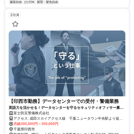
服装自由
ひげOK
髪型・髪色自由
正社員
【印西市勤務】データセンターでの受付・警備業務
英語力を活かせる！データセンターを守るセキュリティオフィサー募
集！！
富士防災警備株式会社
アクセス: 成田スカイアクセス線 千葉ニュータウン中央駅より徒歩
12分
月給300,000円～350,000円
千葉県印西市