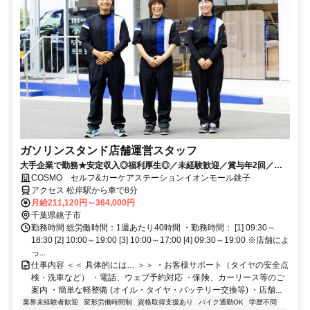
ガソリンスタンド店舗運営スタッフ
大手企業で勤務★安定収入◎福利厚生◎／未経験歓迎／賞与年2回／月9
～12日休み+休暇制度も充実◎／サービス残業無し
COSMO セルフ&カーケアステーションイオンモール銚子
アクセス 松岸駅から車で8分
月給211,120円～364,000円
千葉県銚子市
勤務時間 総労働時間：1週あたり40時間 ・勤務時間： [1] 09:30～
18:30 [2] 10:00～19:00 [3] 10:00～17:00 [4] 09:30～19:00 ※店舗によ
っ...
仕事内容 ＜＜ 具体的には… ＞＞ ・お客様サポート（タイヤの安全点
検・洗車など） ・電話、ウェブ予約対応 ・保険、カーリース等のご
案内 ・簡単な軽整備 (オイル・タイヤ・バッテリー交換等) ・店舗...
業界未経験者歓迎
変形労働時間制
資格取得支援あり
バイク通勤OK
学歴不問