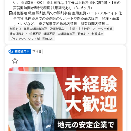
い。 ※週3日～OK！ ※土日祝は月半分以上勤務 ※休憩時間 ・1日の
実労働時間が5時間程度 試用期間あり（3～6ヶ月）...
募集要項 職種 調剤薬局での調剤事務 雇用形態 パート / アルバイト 仕
事内容 店内薬局での薬剤師のサポートや医薬品の販売・発注・品出
し・レジなど。 ※店舗事業所敷地内禁煙・就業時間内禁煙 ...
制服あり
業界未経験者歓迎
店舗割引あり
主婦・主夫歓迎
フリーター歓迎
社会保険あり
学歴不問
経験不問
未経験者歓迎
研修あり
制服貸与
ブランクOK
シフト制
昇給あり
正社員