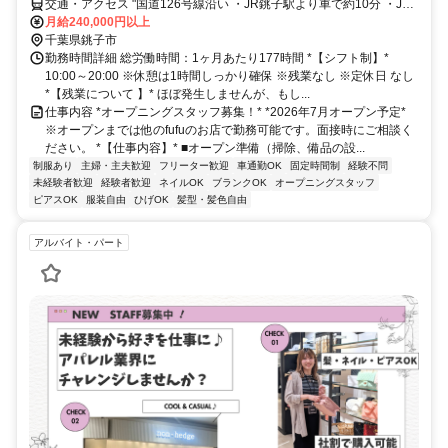
交通・アクセス "国道126号線沿い ・JR銚子駅より車で約10分 ・JR
旭駅より車で約30分"
月給240,000円以上
千葉県銚子市
勤務時間詳細 総労働時間：1ヶ月あたり177時間 *【シフト制】*
10:00～20:00 ※休憩は1時間しっかり確保 ※残業なし ※定休日 なし
*【残業について 】* ほぼ発生しませんが、もし...
仕事内容 *オープニングスタッフ募集！* *2026年7月オープン予定*
※オープンまでは他のfufuのお店で勤務可能です。面接時にご相談く
ださい。 *【仕事内容】* ■オープン準備（掃除、備品の設...
制服あり
主婦・主夫歓迎
フリーター歓迎
車通勤OK
固定時間制
経験不問
未経験者歓迎
経験者歓迎
ネイルOK
ブランクOK
オープニングスタッフ
ピアスOK
服装自由
ひげOK
髪型・髪色自由
アルバイト・パート