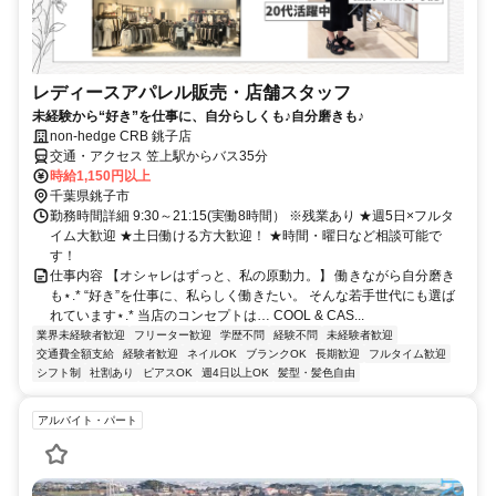
レディースアパレル販売・店舗スタッフ
未経験から“好き”を仕事に、自分らしくも♪自分磨きも♪
non-hedge CRB 銚子店
交通・アクセス 笠上駅からバス35分
時給1,150円以上
千葉県銚子市
勤務時間詳細 9:30～21:15(実働8時間） ※残業あり ★週5日×フルタ
イム大歓迎 ★土日働ける方大歓迎！ ★時間・曜日など相談可能で
す！
仕事内容 【オシャレはずっと、私の原動力。】 働きながら自分磨き
も⋆.* “好き”を仕事に、私らしく働きたい。 そんな若手世代にも選ば
れています⋆.* 当店のコンセプトは… COOL & CAS...
業界未経験者歓迎
フリーター歓迎
学歴不問
経験不問
未経験者歓迎
交通費全額支給
経験者歓迎
ネイルOK
ブランクOK
長期歓迎
フルタイム歓迎
シフト制
社割あり
ピアスOK
週4日以上OK
髪型・髪色自由
アルバイト・パート