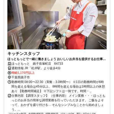
キッチンスタッフ
ほっともっとで一緒に働きましょう おいしいお弁当を提供するお仕事で
す
ほっともっと 銚子長塚町店 64733
通勤情報 JR「松岸駅」より徒歩4分
時給1,170円以上
千葉県銚子市
勤務時間 08:00〜22:30（実働：3.0時間〜） ※1日の勤務時間が6時
間を超える場合は45分以上、 8時間を超える場合は1時間以上の休憩
あり 【勤務時間補足】 ※下記シフトは一例です。時間・...
仕事内容 【調理スタッフ】 （仕事内容） メイン業務・・・ほっとも
っとのお弁当の簡単な調理業務を行っていただきます。 ご飯をよそ
って、おかずを盛り付ける… そんなシンプルなことから始めましょ
う。...
フリーター歓迎
未経験者歓迎
経験者歓迎
ブランクOK
週2・3日からOK