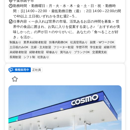
千葉県銚子市
勤務時間 ・勤務曜日：月・火・水・木・金・土・日・祝 ・勤務時
間： [1] 14:00～22:00 ・最低勤務日数（週）：2日 14:00～22:00の間
で4h以上 土日祝いずれかを含む週2～5...
仕事内容 ＜一歩入れば世界の市場。活気あるお店の仲間を募集＞ 世
界中の食品に囲まれ、お気に入りを提案する楽しさ♪ 「おすすめが美
味しかった」の声が日々のやりがいに。 あなたの「食べることが好
き」を活か...
制服あり
業界未経験者歓迎
扶養内勤務OK
社員登用あり
副業・WワークOK
土日祝のみOK
主婦・主夫歓迎
フリーター歓迎
学歴不問
学生歓迎
経験不問
未経験者歓迎
経験者歓迎
研修あり
賞与あり
ブランクOK
交通費支給
長期歓迎
シフト制
社割あり
正社員