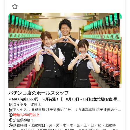
パチンコ店のホールスタッフ
＜MAX時給1663円！＞厚待遇！【 8月13日～16日は繁忙期(お盆)手当
支給！いまからでも間に合う！時給＋αで稼いじゃおう♪ ※勤務条件
ロイヤル 波崎店
有 】★ダントツの社員登用率★安定◎待遇バッチリ！パチンコ店のホ
アクセス ＪＲ成田線 銚子徒歩約44分、ＪＲ総武本線 銚子徒歩約44
ールスタッフ ★早番のみ・遅番のみ勤務可能！Wワークも可★学生
分、銚子電気鉄道 銚子徒歩約44分
時給1,250円以上
(専・短大・大学生)歓迎！シフトもご相談くださいね！
茨城県神栖市
勤務時間 ・勤務曜日：月・火・水・木・金・土・日・祝 ・勤務時