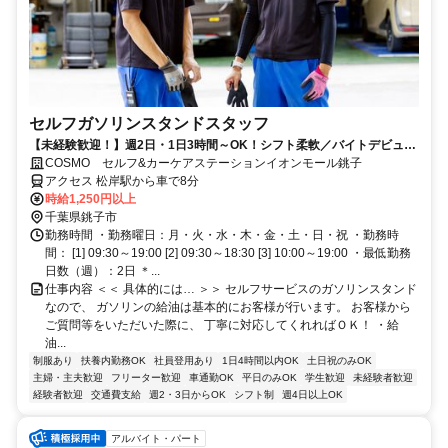
セルフガソリンスタンドスタッフ
【未経験歓迎！】週2日・1日3時間～OK！シフト柔軟／バイトデビュー
OK／社員割引／幅広いスキルが身につく
COSMO セルフ&カーケアステーションイオンモール銚子
アクセス 松岸駅から車で8分
時給1,250円以上
千葉県銚子市
勤務時間 ・勤務曜日：月・火・水・木・金・土・日・祝 ・勤務時
間： [1] 09:30～19:00 [2] 09:30～18:30 [3] 10:00～19:00 ・最低勤務
日数（週）：2日 ＊...
仕事内容 ＜＜ 具体的には… ＞＞ セルフサービスのガソリンスタンド
なので、 ガソリンの給油は基本的にお客様が行います。 お客様から
ご質問等をいただいた際に、 丁寧に対応してくれればＯＫ！ ・給
油...
制服あり
扶養内勤務OK
社員登用あり
1日4時間以内OK
土日祝のみOK
主婦・主夫歓迎
フリーター歓迎
車通勤OK
平日のみOK
学生歓迎
未経験者歓迎
経験者歓迎
交通費支給
週2・3日からOK
シフト制
週4日以上OK
アルバイト・パート