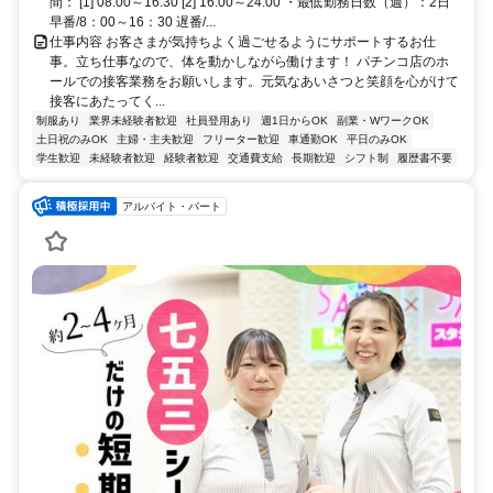
間： [1] 08:00～16:30 [2] 16:00～24:00 ・最低勤務日数（週）：2日
早番/8：00～16：30 遅番/...
仕事内容 お客さまが気持ちよく過ごせるようにサポートするお仕
事。立ち仕事なので、体を動かしながら働けます！ パチンコ店のホ
ールでの接客業務をお願いします。元気なあいさつと笑顔を心がけて
接客にあたってく...
制服あり
業界未経験者歓迎
社員登用あり
週1日からOK
副業・WワークOK
土日祝のみOK
主婦・主夫歓迎
フリーター歓迎
車通勤OK
平日のみOK
学生歓迎
未経験者歓迎
経験者歓迎
交通費支給
長期歓迎
シフト制
履歴書不要
アルバイト・パート