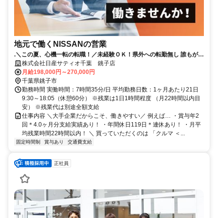
地元で働くNISSANの営業
.＼この夏、心機一転の転職！／未経験ＯＫ！県外への転勤無し 誰もが知
る安心な会社！年間休日119日│賞与4か月分（昨年実績）
株式会社日産サティオ千葉 銚子店
月給198,000円～270,000円
千葉県銚子市
勤務時間 実働時間：7時間35分/日 平均勤務日数：1ヶ月あたり21日
9:30～18:05（休憩60分） ※残業は1日1時間程度 （月22時間以内目
安） ※残業代は別途全額支給
仕事内容 ＼大手企業だからこそ、働きやすい／ 例えば… ・賞与年2
回＊4.0ヶ月分支給実績あり！ ・年間休日119日＊連休あり！ ・月平
均残業時間22時間以内！ ＼ 買っていただくのは 「クルマ ＜...
固定時間制
賞与あり
交通費支給
正社員