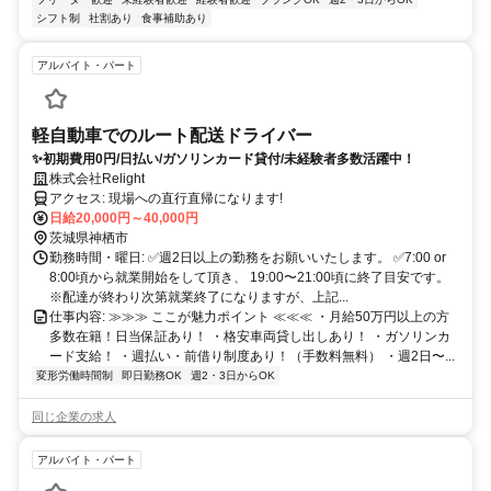
シフト制
社割あり
食事補助あり
アルバイト・パート
軽自動車でのルート配送ドライバー
✨初期費用0円/日払い/ガソリンカード貸付/未経験者多数活躍中！
株式会社Relight
アクセス: 現場への直行直帰になります!
日給20,000円～40,000円
茨城県神栖市
勤務時間・曜日: ✅週2日以上の勤務をお願いいたします。 ✅7:00 or
8:00頃から就業開始をして頂き、 19:00〜21:00頃に終了目安です。
※配達が終わり次第就業終了になりますが、上記...
仕事内容: ≫≫≫ ここが魅力ポイント ≪≪≪ ・月給50万円以上の方
多数在籍！日当保証あり！ ・格安車両貸し出しあり！ ・ガソリンカ
ード支給！ ・週払い・前借り制度あり！（手数料無料） ・週2日〜...
変形労働時間制
即日勤務OK
週2・3日からOK
同じ企業の求人
アルバイト・パート