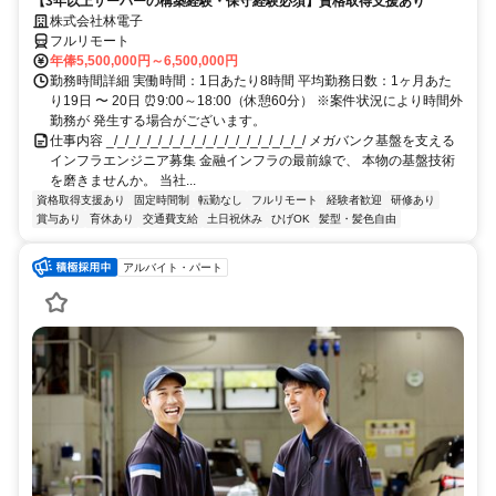
【3年以上サーバーの構築経験・保守経験必須】資格取得支援あり
株式会社林電子
フルリモート
年俸5,500,000円～6,500,000円
勤務時間詳細 実働時間：1日あたり8時間 平均勤務日数：1ヶ月あた
り19日 〜 20日 ⏰9:00～18:00（休憩60分） ※案件状況により時間外
勤務が 発生する場合がございます。
仕事内容 _/_/_/_/_/_/_/_/_/_/_/_/_/_/_/_/_/_/ メガバンク基盤を支える
インフラエンジニア募集 金融インフラの最前線で、 本物の基盤技術
を磨きませんか。 当社...
資格取得支援あり
固定時間制
転勤なし
フルリモート
経験者歓迎
研修あり
賞与あり
育休あり
交通費支給
土日祝休み
ひげOK
髪型・髪色自由
アルバイト・パート