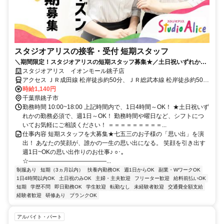
スタジオアリスの接客・受付 短期スタッフ
＼期間限定！スタジオアリスの短期スタッフ募集★／土日祝いずれかの
勤務必須で週1日、1日4h～OK！
スタジオアリス イオンモール銚子店
アクセス ＪＲ成田線 松岸徒歩約50分、ＪＲ総武本線 松岸徒歩約50
分、ＪＲ成田線 銚子徒歩約56分 JR総武本線 銚子駅よりバス10分
時給1,140円
千葉県銚子市
勤務時間 10:00~18:00 上記時間内で、1日4時間～OK！ ★土日祝いず
れかの勤務必須で、週1日～OK！ 勤務時間や曜日など、シフトにつ
いてお気軽にご相談ください！ ＝＝＝＝＝＝＝＝＝...
仕事内容 短期スタッフを大募集★七五三のお子様の「思い出」を演
出！ あなたの笑顔が、誰かの一生の思い出になる。 笑顔を引き出す
週1日~OKの思い出作りのお仕事♪ ○･｡
☆―――――――――――――...
制服あり
短期（3ヵ月以内）
扶養内勤務OK
週1日からOK
副業・WワークOK
1日4時間以内OK
土日祝のみOK
主婦・主夫歓迎
フリーター歓迎
給料前払いOK
短期
学歴不問
即日勤務OK
学生歓迎
転勤なし
未経験者歓迎
交通費全額支給
経験者歓迎
研修あり
ブランクOK
アルバイト・パート