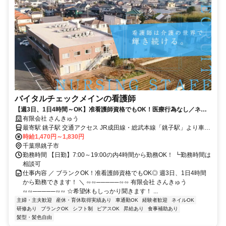
バイタルチェックメインの看護師
【週3日、1日4時間～OK】准看護師資格でもOK！医療行為なし／ネイ
ルやピアスも自由/「ありがとう」の連鎖を作る職場
有限会社 さんきゅう
最寄駅 銚子駅 交通アクセス JR成田線・総武本線「銚子駅」より車で
時給1,470円～1,830円
約7分 ＊車通勤OK（駐車場完備）
千葉県銚子市
勤務時間 【日勤】7:00～19:00の内4時間から勤務OK！ ┗勤務時間は
相談可
仕事内容 ／ ブランクOK！准看護師資格でもOK◎ 週3日、1日4時間
から勤務できます！ ＼ ∽∽─────∽∽ 有限会社 さんきゅう
∽∽─────∽∽ ☆希望休もしっかり聞きます！ ...
主婦・主夫歓迎
産休・育休取得実績あり
車通勤OK
経験者歓迎
ネイルOK
研修あり
ブランクOK
シフト制
ピアスOK
昇給あり
食事補助あり
髪型・髪色自由