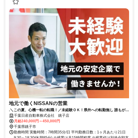
地元で働くNISSANの営業
.＼この夏、心機一転の転職！／未経験ＯＫ！県外への転勤無し 誰もが知
る安心な会社！賞与4.6か月支給！（昨年度実績）
千葉日産自動車株式会社 銚子店
月給240,000円～450,000円
千葉県銚子市
勤務時間 実働時間：7時間35分/日 平均勤務日数：1ヶ月あたり21日
9:30～18:30(休憩85分) ※残業は月15時間程度 ※残業代は別途全額支