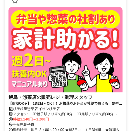
焼鳥・惣菜店の販売レジ・調理スタッフ
【短期OK✨】《週2日～OK！》お惣菜やお弁当が社割で買える！髪型・
髪色自由◎車・バイク通勤OK！
銚子銀座惣菜店 イオン銚子店
アクセス: ・JR銚子駅より車で約10分 ・JR旭駅より車で約30分 （銚
子駅よりシャトルバスあり）
時給1,140円～1,200円
千葉県銚子市
勤務時間・曜日: 8：00～20：00 ★週2日～、１日3時間～ ★短期も