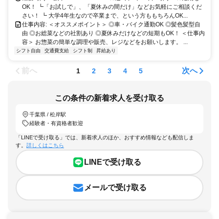
OK！ ┗「お試しで」、「夏休みの間だけ」などお気軽にご相談くだ
さい！ ┗ 大学4年生なので卒業まで、という方ももちろんOK...
仕事内容: ＜オススメポイント＞ ◎車・バイク通勤OK ◎髪色髪型自
由 ◎お総菜などの社割あり ◎夏休みだけなどの短期もOK！ ＜仕事内
容＞ お惣菜の簡単な調理や販売、レジなどをお願いします。 ...
シフト自由
交通費支給
シフト制
昇給あり
前へ
次へ
1
2
3
4
5
この条件の新着求人を受け取る
千葉県 / 松岸駅
経験者・有資格者歓迎
「LINEで受け取る」では、新着求人のほか、おすすめ情報なども配信しま
す。
詳しくはこちら
LINEで受け取る
メールで受け取る