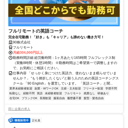
フルリモートの英語コーチ
完全在宅勤務！「好き」も「キャリア」も諦めない働き方可！
90株式会社
フルリモート
月給304,000円以上
勤務時間詳細 総労働時間：1ヶ月あたり165時間 フルフレックス制
（実働8時間・休憩1時間） ※勤務時間はご希望第一で調整しますの
で、お気軽にご相談ください。
仕事内容 「せっかく身につけた英語力、使わないまま眠らせていま
せんか？」 “もう挫折したくない”と願う人のための英語コーチングス
クール 「90 English」を運営しています。 「英語コーチ」と聞...
業界未経験者歓迎
副業・WワークOK
主婦・主夫歓迎
フリーター歓迎
学歴不問
転勤なし
経験不問
英語
未経験者歓迎
フルリモート
残業なし
研修あり
在宅OK
ブランクOK
長期歓迎
服装自由
履歴書不要
髪型・髪色自由
同じ企業の求人
正社員