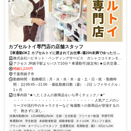
カプセルトイ専門店の店舗スタッフ
【車通勤OK】カプセルトイに囲まれてお仕事♪週20h未満でゆったり勤
務のシフトです◎ネイル＆ピアスOK・髪色自由
株式会社ハピネット・ベンディングサービス ガシャココイオンモー
ル銚子
アクセス JR銚子駅よりバスで10分＊車通勤可(規定有) ★公共交通の
場合交通費全額支給
時給1,220円
千葉県銚子市
勤務時間 ・勤務曜日：月・火・水・木・金・土・日・祝 ・勤務時
間： [1] 09:45～21:00 ・最低勤務日数（週）：2日 シフトサイクル：
1ヶ月
仕事内容 *★＼たくさんの新商品をいち早くチェック／★*
・・・・・・・・・・・・・・・・・・・・・・・ 人気アニメのシ
リーズや流行中のキャラクターなど 毎週数々の新商品が登場するの
で、 飽きずに楽し...
扶養内勤務OK
1日4時間以内OK
主婦・主夫歓迎
フリーター歓迎
学歴不問
車通勤OK
学生歓迎
未経験者歓迎
経験者歓迎
ネイルOK
月1シフト提出
ブランクOK
オープニングスタッフ
交通費支給
長期歓迎
週2・3日からOK
シフト制
社割あり
ピアスOK
週4日以上OK