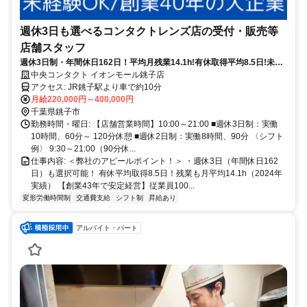
週休3日も選べるコンタクトレンズ店の受付・販売等
店舗スタッフ
週休3日制・年間休日162日！平均月残業14.1h!有休取得平均8.5日!未経
験OK/社割あり
中央コンタクト イオンモール銚子店
アクセス: JR銚子駅より車で約10分
月給220,000円～400,000円
千葉県銚子市
勤務時間・曜日: 【店舗営業時間】10:00～21:00 ■週休3日制：実働
10時間、60分～ 120分休憩 ■週休2日制：実働8時間、90分 〈シフト
例〉 9:30～21:00（90分休...
仕事内容: ＜弊社のアピールポイント！＞ ・週休3日（年間休日162
日）も選択可能！ 有休平均取得8.5日！残業も月平均14.1h（2024年
実績） 【創業43年で安定経営】従業員100...
変形労働時間制
交通費支給
シフト制
昇給あり
アルバイト・パート