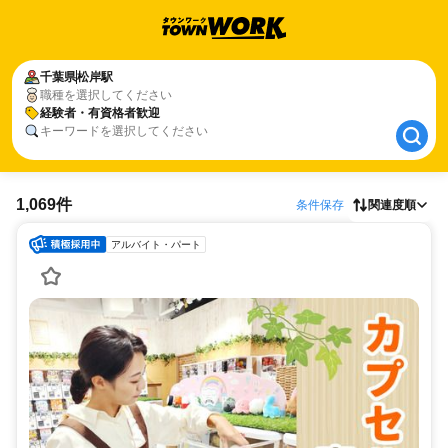
千葉県
千葉県
松岸駅
松岸駅
職種を選択してください
経験者・有資格者歓迎
経験者・有資格者歓迎
キーワードを選択してください
1,069件
条件保存
関連度順
アルバイト・パート