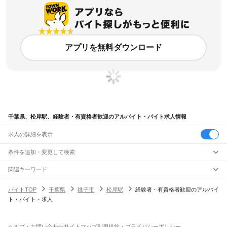
アプリを無料ダウンロード
千葉県、松岸駅、経験者・有資格者歓迎のアルバイト・バイト求人情報
求人の詳細を表示
条件を追加・変更して検索
市区町村を追加・変更
関連キーワード
完全在宅ワーク 全国
シール貼り 在宅
現在地周辺
ガチャガチャ
犬カフェ
千葉県
駅を追加・変更
バイトTOP
千葉県
銚子市
松岸駅
経験者・有資格者歓迎のアルバイ
千葉県
すべて
ト・バイト・求人
千葉市
すべて
職種を追加・変更
JR武蔵野線
中央区
花見川区
稲毛区
若葉区
緑区
美浜区
南流山駅
新松戸駅
新八柱駅
東松戸駅
市川大野駅
船橋法典駅
西船橋駅
飲食・フードサービス
銚子市
市川市
船橋市
館山市
木更津市
松戸市
野田市
茂原市
成田市
佐倉市
東金市
特徴を追加・変更
飲食・フードサービス
すべて
ヘルプ・お問い合わせ
サイトマップ
利用規約・プライバシーポリシー