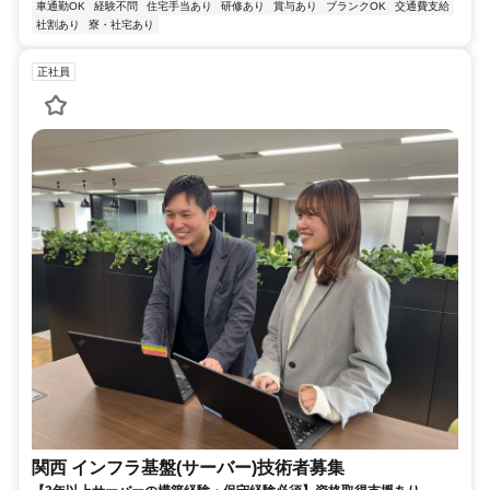
車通勤OK
経験不問
住宅手当あり
研修あり
賞与あり
ブランクOK
交通費支給
社割あり
寮・社宅あり
正社員
関西 インフラ基盤(サーバー)技術者募集