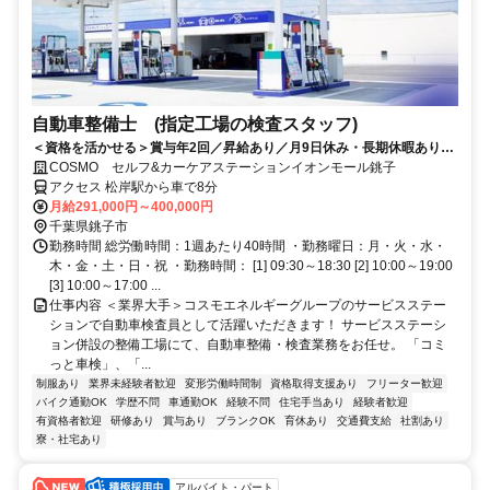
自動車整備士 (指定工場の検査スタッフ)
＜資格を活かせる＞賞与年2回／昇給あり／月9日休み・長期休暇あり／
残業20時間以内／福利厚生や制度も充実◎／資格取得支援制度あり
COSMO セルフ&カーケアステーションイオンモール銚子
アクセス 松岸駅から車で8分
月給291,000円～400,000円
千葉県銚子市
勤務時間 総労働時間：1週あたり40時間 ・勤務曜日：月・火・水・
木・金・土・日・祝 ・勤務時間： [1] 09:30～18:30 [2] 10:00～19:00
[3] 10:00～17:00 ...
仕事内容 ＜業界大手＞コスモエネルギーグループのサービスステー
ションで自動車検査員として活躍いただきます！ サービスステーシ
ョン併設の整備工場にて、自動車整備・検査業務をお任せ。 「コミ
っと車検」、「...
制服あり
業界未経験者歓迎
変形労働時間制
資格取得支援あり
フリーター歓迎
バイク通勤OK
学歴不問
車通勤OK
経験不問
住宅手当あり
経験者歓迎
有資格者歓迎
研修あり
賞与あり
ブランクOK
育休あり
交通費支給
社割あり
寮・社宅あり
アルバイト・パート