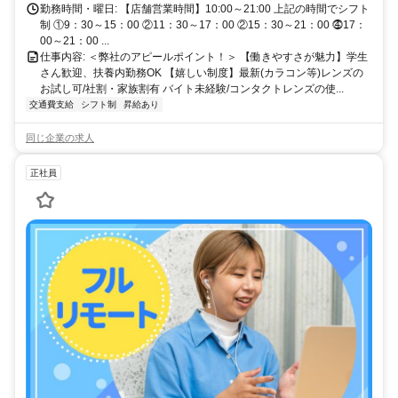
勤務時間・曜日: 【店舗営業時間】10:00～21:00 上記の時間でシフト
制 ①9：30～15：00 ②11：30～17：00 ②15：30～21：00 ⓸17：
00～21：00 ...
仕事内容: ＜弊社のアピールポイント！＞ 【働きやすさが魅力】学生
さん歓迎、扶養内勤務OK 【嬉しい制度】最新(カラコン等)レンズの
お試し可/社割・家族割有 バイト未経験/コンタクトレンズの使...
交通費支給
シフト制
昇給あり
同じ企業の求人
正社員